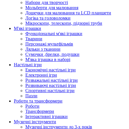
Набори для творчості
Мольберти для малювання
Дощечки для малювання та LCD планшети
Логіка та головоломки
Мікроскопи, телескопи, підзорні труби
М'які іграшки
Функціональні м'які іграшки
Тварини
Персонажі мультфільмів
Ляльки з тканини
Сумочки ,брелки, подушки
М'яка іграшка в наборі
Настільні ігри
Економічні настільні ігри
Електронні ігри
Розважальні настільні ігри
Розвиваючі настільні ігри
Спортивні настільні ігри
Пазли
Роботи та трансформери
Роботи
Трансформери
Інтерактивні іграшки
Музичні інструменти
Музичні інструменти до 3-х років