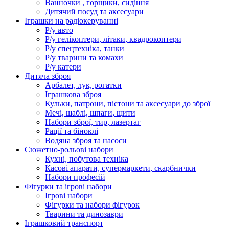
Ванночки , горщики, сидіння
Дитячий посуд та аксесуари
Іграшки на радіокеруванні
Р/у авто
Р/у гелікоптери, літаки, квадрокоптери
Р/у спецтехніка, танки
Р/у тварини та комахи
Р/у катери
Дитяча зброя
Арбалет, лук, рогатки
Іграшкова зброя
Кульки, патрони, пістони та аксесуари до зброї
Мечі, шаблі, шпаги, щити
Набори зброї, тир, лазертаг
Рації та біноклі
Водяна зброя та насоси
Сюжетно-рольові набори
Кухні, побутова техніка
Касові апарати, супермаркети, скарбнички
Набори професій
Фігурки та ігрові набори
Ігрові набори
Фігурки та набори фігурок
Тварини та динозаври
Іграшковий транспорт