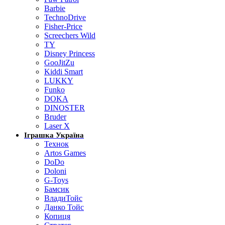
Barbie
TechnoDrive
Fisher-Price
Screechers Wild
TY
Disney Princess
GooJitZu
Kiddi Smart
LUKKY
Funko
DOKA
DINOSTER
Bruder
Laser X
Іграшка Україна
Технок
Artos Games
DoDo
Doloni
G-Toys
Бамсик
ВладиТойс
Данко Тойс
Копиця