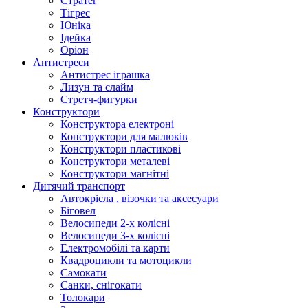
Стратег
Тігрес
Юніка
Ідейка
Оріон
Антистреси
Антистрес іграшка
Лизун та слайм
Стретч-фигурки
Конструктори
Конструктора електроні
Конструктори для малюків
Конструктори пластикові
Конструктори металеві
Конструктори магнітні
Дитячий транспорт
Автокрісла , візочки та аксесуари
Біговел
Велосипеди 2-х колісні
Велосипеди 3-х колісні
Електромобілі та карти
Квадроцикли та мотоцикли
Самокати
Санки, снігокати
Толокари