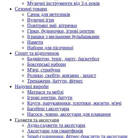
Музичні інструменти від 3-х років
Сезонні товари
Сачок для метеликів
Вуличні ігри
Повітряні змії, вітрячки
Гірки, будиночки, ігрові центри
Іграшки з мильними бульбашками
Намети
Набори для пісочниці
Спорт та відпочинок
Бадмінтон, теніс, дартс, баскетбол
Боксерські набори
М'ячі, стрибуни
Ролики, скейти, ковзани , захист
Тренажери, батути, фітнес
Надувні вироби
Матраси та меблі
Ігрові центри, батути
Круги, нарукавники, плотики, жилети, м'ячі
Басейни і аксесуари
Насоси, човни, аксесуари для плавання
Гаджети та аксесуари
Аудіо-гаджети та аксесуари
Аксесуари для смартфонів
Smart-годинники, фітнес-браслети та аксесуари