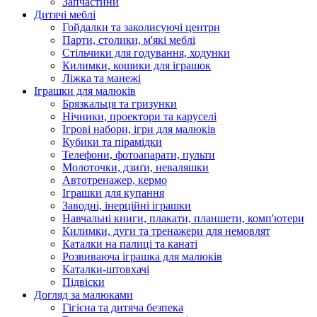
Запчастини
Дитячі меблі
Гойдалки та заколисуючі центри
Парти, столики, м'які меблі
Стільчики для годування, ходунки
Килимки, кошики для іграшок
Ліжка та манежі
Іграшки для малюків
Брязкальця та гризунки
Нічники, проектори та каруселі
Ігрові набори, ігри для малюків
Кубики та пірамідки
Телефони, фотоапарати, пульти
Молоточки, дзиґи, неваляшки
Автотренажер, кермо
Іграшки для купання
Заводні, інерційні іграшки
Навчальні книги, плакати, планшети, комп'ютери
Килимки, дуги та тренажери для немовлят
Каталки на палиці та канаті
Розвиваюча іграшка для малюків
Каталки-штовхачі
Підвіски
Догляд за малюками
Гігієна та дитяча безпека