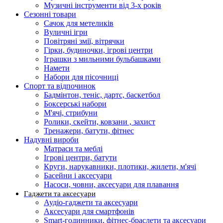
Музичні інструменти від 3-х років
Сезонні товари
Сачок для метеликів
Вуличні ігри
Повітряні змії, вітрячки
Гірки, будиночки, ігрові центри
Іграшки з мильними бульбашками
Намети
Набори для пісочниці
Спорт та відпочинок
Бадмінтон, теніс, дартс, баскетбол
Боксерські набори
М'ячі, стрибуни
Ролики, скейти, ковзани , захист
Тренажери, батути, фітнес
Надувні вироби
Матраси та меблі
Ігрові центри, батути
Круги, нарукавники, плотики, жилети, м'ячі
Басейни і аксесуари
Насоси, човни, аксесуари для плавання
Гаджети та аксесуари
Аудіо-гаджети та аксесуари
Аксесуари для смартфонів
Smart-годинники, фітнес-браслети та аксесуари