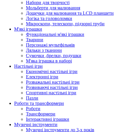
Набори для творчості
Мольберти для малювання
Дощечки для малювання та LCD планшети
Логіка та головоломки
Мікроскопи, телескопи, підзорні труби
М'які іграшки
Функціональні м'які іграшки
Тварини
Персонажі мультфільмів
Ляльки з тканини
Сумочки ,брелки, подушки
М'яка іграшка в наборі
Настільні ігри
Економічні настільні ігри
Електронні ігри
Розважальні настільні ігри
Розвиваючі настільні ігри
Спортивні настільні ігри
Пазли
Роботи та трансформери
Роботи
Трансформери
Інтерактивні іграшки
Музичні інструменти
Музичні інструменти до 3-х років