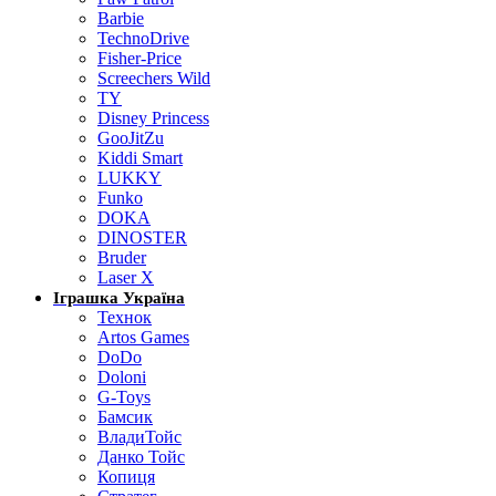
Barbie
TechnoDrive
Fisher-Price
Screechers Wild
TY
Disney Princess
GooJitZu
Kiddi Smart
LUKKY
Funko
DOKA
DINOSTER
Bruder
Laser X
Іграшка Україна
Технок
Artos Games
DoDo
Doloni
G-Toys
Бамсик
ВладиТойс
Данко Тойс
Копиця