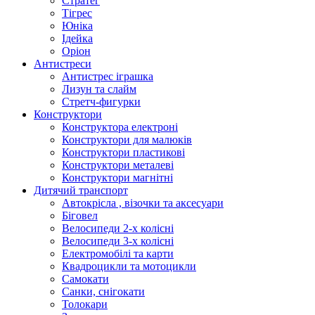
Стратег
Тігрес
Юніка
Ідейка
Оріон
Антистреси
Антистрес іграшка
Лизун та слайм
Стретч-фигурки
Конструктори
Конструктора електроні
Конструктори для малюків
Конструктори пластикові
Конструктори металеві
Конструктори магнітні
Дитячий транспорт
Автокрісла , візочки та аксесуари
Біговел
Велосипеди 2-х колісні
Велосипеди 3-х колісні
Електромобілі та карти
Квадроцикли та мотоцикли
Самокати
Санки, снігокати
Толокари