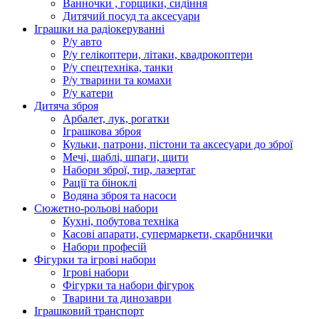
Ванночки , горщики, сидіння
Дитячий посуд та аксесуари
Іграшки на радіокеруванні
Р/у авто
Р/у гелікоптери, літаки, квадрокоптери
Р/у спецтехніка, танки
Р/у тварини та комахи
Р/у катери
Дитяча зброя
Арбалет, лук, рогатки
Іграшкова зброя
Кульки, патрони, пістони та аксесуари до зброї
Мечі, шаблі, шпаги, щити
Набори зброї, тир, лазертаг
Рації та біноклі
Водяна зброя та насоси
Сюжетно-рольові набори
Кухні, побутова техніка
Касові апарати, супермаркети, скарбнички
Набори професій
Фігурки та ігрові набори
Ігрові набори
Фігурки та набори фігурок
Тварини та динозаври
Іграшковий транспорт