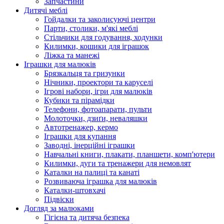
Запчастини
Дитячі меблі
Гойдалки та заколисуючі центри
Парти, столики, м'які меблі
Стільчики для годування, ходунки
Килимки, кошики для іграшок
Ліжка та манежі
Іграшки для малюків
Брязкальця та гризунки
Нічники, проектори та каруселі
Ігрові набори, ігри для малюків
Кубики та пірамідки
Телефони, фотоапарати, пульти
Молоточки, дзиґи, неваляшки
Автотренажер, кермо
Іграшки для купання
Заводні, інерційні іграшки
Навчальні книги, плакати, планшети, комп'ютери
Килимки, дуги та тренажери для немовлят
Каталки на палиці та канаті
Розвиваюча іграшка для малюків
Каталки-штовхачі
Підвіски
Догляд за малюками
Гігієна та дитяча безпека