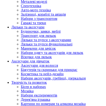
Металеві моделі
Спецтехніка
Авто-мото техніка
Залізниці, кораблі та авіація
Набори з транспортом
Гаражі та треки
Ляльки та аксесуари
Будиночки, замки, меблі
Транспорт для ляльок
Ляльки та пупси з аксесуарами
Ляльки та пупси функціональні
Манекени для зачісок
Набори одягу та аксесуарів для ляльок
Візочки для ляльок
Аксесуари для дівчаток
Аксесуари для волосся
Біжутерія та скриньки для прикрас
Косметика та нейл-дизайн
Набори аксесуарів, гребінці, дзеркальця
Творчість та розвиток
Бісер в наборах
Мозаїка
Набори експерементів
Дерев'яна іграшка
Картини по номерам та алмазна мозаїка