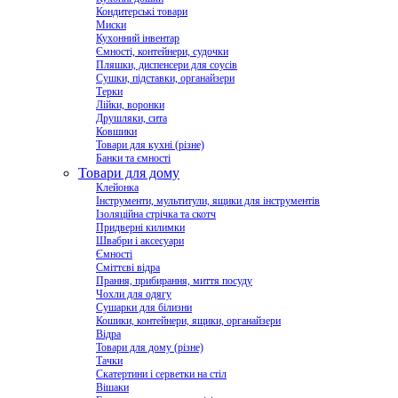
Кондитерські товари
Миски
Кухонний інвентар
Ємності, контейнери, судочки
Пляшки, диспенсери для соусів
Сушки, підставки, органайзери
Терки
Лійки, воронки
Друшляки, сита
Ковшики
Товари для кухні (різне)
Банки та ємності
Товари для дому
Клейонка
Інструменти, мультитули, ящики для інструментів
Ізоляційна стрічка та скотч
Придверні килимки
Швабри і аксесуари
Ємності
Сміттєві відра
Прання, прибирання, миття посуду
Чохли для одягу
Сушарки для білизни
Кошики, контейнери, ящики, органайзери
Відра
Товари для дому (різне)
Тачки
Скатертини і серветки на стіл
Вішаки