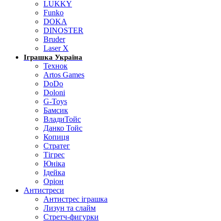
LUKKY
Funko
DOKA
DINOSTER
Bruder
Laser X
Іграшка Україна
Технок
Artos Games
DoDo
Doloni
G-Toys
Бамсик
ВладиТойс
Данко Тойс
Копиця
Стратег
Тігрес
Юніка
Ідейка
Оріон
Антистреси
Антистрес іграшка
Лизун та слайм
Стретч-фигурки