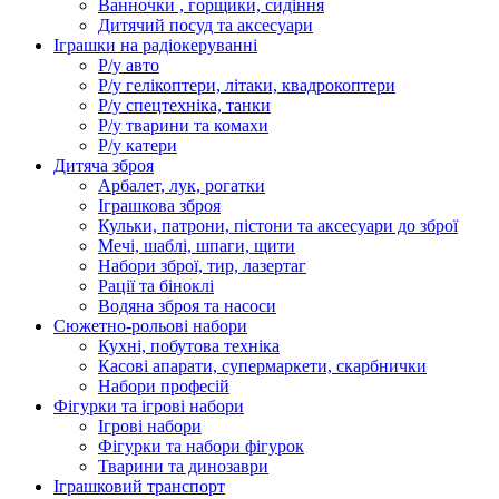
Ванночки , горщики, сидіння
Дитячий посуд та аксесуари
Іграшки на радіокеруванні
Р/у авто
Р/у гелікоптери, літаки, квадрокоптери
Р/у спецтехніка, танки
Р/у тварини та комахи
Р/у катери
Дитяча зброя
Арбалет, лук, рогатки
Іграшкова зброя
Кульки, патрони, пістони та аксесуари до зброї
Мечі, шаблі, шпаги, щити
Набори зброї, тир, лазертаг
Рації та біноклі
Водяна зброя та насоси
Сюжетно-рольові набори
Кухні, побутова техніка
Касові апарати, супермаркети, скарбнички
Набори професій
Фігурки та ігрові набори
Ігрові набори
Фігурки та набори фігурок
Тварини та динозаври
Іграшковий транспорт