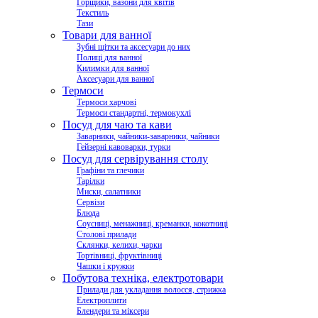
Горщики, вазони для квітів
Текстиль
Тази
Товари для ванної
Зубні щітки та аксесуари до них
Полиці для ванної
Килимки для ванної
Аксесуари для ванної
Термоси
Термоси харчові
Термоси стандартні, термокухлі
Посуд для чаю та кави
Заварники, чайники-заварники, чайники
Гейзерні кавоварки, турки
Посуд для сервірування столу
Графіни та глечики
Тарілки
Миски, салатники
Сервізи
Блюда
Соусниці, менажниці, креманки, кокотниці
Столові прилади
Склянки, келихи, чарки
Тортівниці, фруктівниці
Чашки і кружки
Побутова техніка, електротовари
Прилади для укладання волосся, стрижка
Електроплити
Блендери та міксери