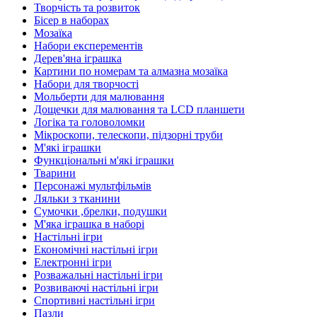
Творчість та розвиток
Бісер в наборах
Мозаїка
Набори експерементів
Дерев'яна іграшка
Картини по номерам та алмазна мозаїка
Набори для творчості
Мольберти для малювання
Дощечки для малювання та LCD планшети
Логіка та головоломки
Мікроскопи, телескопи, підзорні труби
М'які іграшки
Функціональні м'які іграшки
Тварини
Персонажі мультфільмів
Ляльки з тканини
Сумочки ,брелки, подушки
М'яка іграшка в наборі
Настільні ігри
Економічні настільні ігри
Електронні ігри
Розважальні настільні ігри
Розвиваючі настільні ігри
Спортивні настільні ігри
Пазли