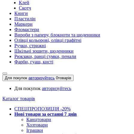
Клей
Скотч
Книги
Пластилін
Маркери
Фломастери
Вироби з паперу, блокноти та щоденники
Олівці кольорові, олівці графітні
Ручки, стрижні
Шкільні зошити, щоденники
Рюкзаки, ранці сумки, пенали
Фарби, гуаш, кисті
Для покупок
авторизуйтесь
0
товарів
Для покупок
авторизуйтесь
Каталог товарів
СПЕЦПРОПОЗИЦІЯ -20%
Нові товари за останнi 7 днiв
Канцтовари
Хозтовари
Іграшки