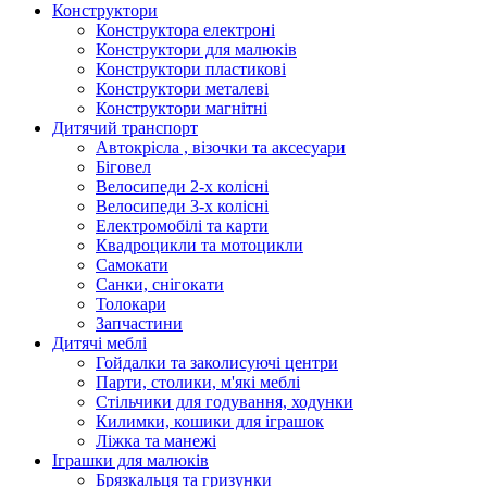
Конструктори
Конструктора електроні
Конструктори для малюків
Конструктори пластикові
Конструктори металеві
Конструктори магнітні
Дитячий транспорт
Автокрісла , візочки та аксесуари
Біговел
Велосипеди 2-х колісні
Велосипеди 3-х колісні
Електромобілі та карти
Квадроцикли та мотоцикли
Самокати
Санки, снігокати
Толокари
Запчастини
Дитячі меблі
Гойдалки та заколисуючі центри
Парти, столики, м'які меблі
Стільчики для годування, ходунки
Килимки, кошики для іграшок
Ліжка та манежі
Іграшки для малюків
Брязкальця та гризунки