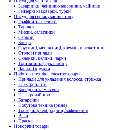
Посуд для чаю та кави
Заварники, чайники-заварники, чайники
Гейзерні кавоварки, турки
Посуд для сервірування столу
Графіни та глечики
Тарілки
Миски, салатники
Сервізи
Блюда
Соусниці, менажниці, креманки, кокотниці
Столові прилади
Склянки, келихи, чарки
Тортівниці, фруктівниці
Чашки і кружки
Побутова техніка, електротовари
Прилади для укладання волосся, стрижка
Електроплити
Блендери та міксери
Електрочайники
Батарейки
Побутова техніка (різне)
Тостери/бутербродниці/вафельниці
Ваги
Праска
Новорічні товари