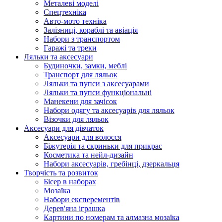
Металеві моделі
Спецтехніка
Авто-мото техніка
Залізниці, кораблі та авіація
Набори з транспортом
Гаражі та треки
Ляльки та аксесуари
Будиночки, замки, меблі
Транспорт для ляльок
Ляльки та пупси з аксесуарами
Ляльки та пупси функціональні
Манекени для зачісок
Набори одягу та аксесуарів для ляльок
Візочки для ляльок
Аксесуари для дівчаток
Аксесуари для волосся
Біжутерія та скриньки для прикрас
Косметика та нейл-дизайн
Набори аксесуарів, гребінці, дзеркальця
Творчість та розвиток
Бісер в наборах
Мозаїка
Набори експерементів
Дерев'яна іграшка
Картини по номерам та алмазна мозаїка