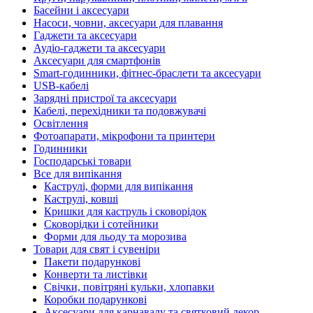
Басейни і аксесуари
Насоси, човни, аксесуари для плавання
Гаджети та аксесуари
Аудіо-гаджети та аксесуари
Аксесуари для смартфонів
Smart-годинники, фітнес-браслети та аксесуари
USB-кабелі
Зарядні пристрої та аксесуари
Кабелі, перехідники та подовжувачі
Освітлення
Фотоапарати, мікрофони та принтери
Годинники
Господарські товари
Все для випікання
Каструлі, форми для випікання
Каструлі, ковші
Кришки для каструль і сковорідок
Сковорідки і сотейники
Форми для льоду та морозива
Товари для свят і сувеніри
Пакети подарункові
Конверти та листівки
Свічки, повітряні кульки, хлопавки
Коробки подарункові
Аксесуари для карнавалу та святковий декор