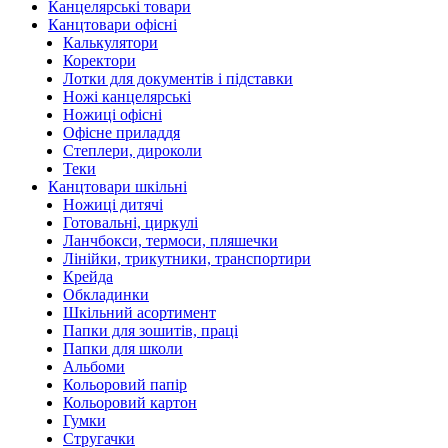
Канцелярські товари
Канцтовари офісні
Калькулятори
Коректори
Лотки для документів і підставки
Ножі канцелярські
Ножиці офісні
Офісне приладдя
Степлери, дироколи
Теки
Канцтовари шкільні
Ножиці дитячі
Готовальні, циркулі
Ланчбокси, термоси, пляшечки
Лінійки, трикутники, транспортири
Крейда
Обкладинки
Шкільний асортимент
Папки для зошитів, праці
Папки для школи
Альбоми
Кольоровий папір
Кольоровий картон
Гумки
Стругачки