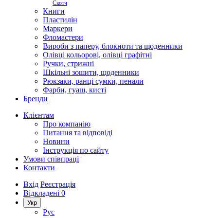
Скотч
Книги
Пластилін
Маркери
Фломастери
Вироби з паперу, блокноти та щоденники
Олівці кольорові, олівці графітні
Ручки, стрижні
Шкільні зошити, щоденники
Рюкзаки, ранці сумки, пенали
Фарби, гуаш, кисті
Бренди
Клієнтам
Про компанію
Питання та відповіді
Новини
Інструкція по сайту
Умови співпраці
Контакти
Вхід
Реєстрація
Відкладені
0
Укр
Рус