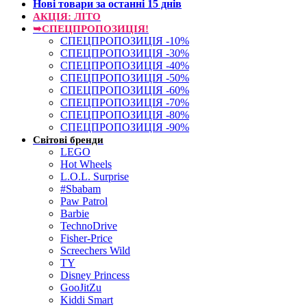
Нові товари за останнi 15 днiв
АКЦІЯ: ЛІТО
➥СПЕЦПРОПОЗИЦІЯ!
СПЕЦПРОПОЗИЦІЯ -10%
СПЕЦПРОПОЗИЦІЯ -30%
СПЕЦПРОПОЗИЦІЯ -40%
СПЕЦПРОПОЗИЦІЯ -50%
СПЕЦПРОПОЗИЦІЯ -60%
СПЕЦПРОПОЗИЦІЯ -70%
СПЕЦПРОПОЗИЦІЯ -80%
СПЕЦПРОПОЗИЦІЯ -90%
Світові бренди
LEGO
Hot Wheels
L.O.L. Surprise
#Sbabam
Paw Patrol
Barbie
TechnoDrive
Fisher-Price
Screechers Wild
TY
Disney Princess
GooJitZu
Kiddi Smart