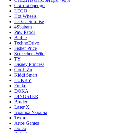
СПЕЦПРОПОЗИЦІЯ -90%
Світові бренди
LEGO
Hot Wheels
L.O.L. Surprise
#Sbabam
Paw Patrol
Barbie
TechnoDrive
Fisher-Price
Screechers Wild
TY
Disney Princess
GooJitZu
Kiddi Smart
LUKKY
Funko
DOKA
DINOSTER
Bruder
Laser X
Іграшка Україна
Технок
Artos Games
DoDo