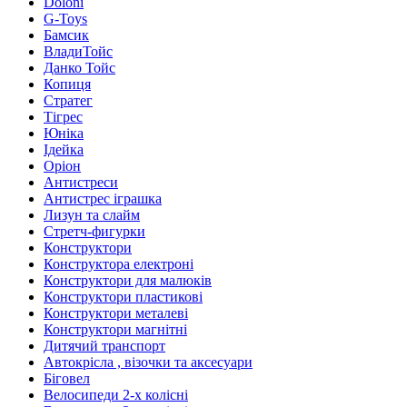
Doloni
G-Toys
Бамсик
ВладиТойс
Данко Тойс
Копиця
Стратег
Тігрес
Юніка
Ідейка
Оріон
Антистреси
Антистрес іграшка
Лизун та слайм
Стретч-фигурки
Конструктори
Конструктора електроні
Конструктори для малюків
Конструктори пластикові
Конструктори металеві
Конструктори магнітні
Дитячий транспорт
Автокрісла , візочки та аксесуари
Біговел
Велосипеди 2-х колісні