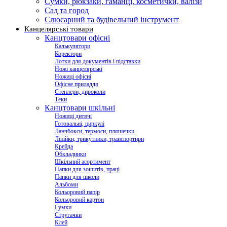
Сумки, рюкзаки, гаманці, косметички, валізи
Сад та город
Слюсарний та будівельний інструмент
Канцелярські товари
Канцтовари офісні
Калькулятори
Коректори
Лотки для документів і підставки
Ножі канцелярські
Ножиці офісні
Офісне приладдя
Степлери, дироколи
Теки
Канцтовари шкільні
Ножиці дитячі
Готовальні, циркулі
Ланчбокси, термоси, пляшечки
Лінійки, трикутники, транспортири
Крейда
Обкладинки
Шкільний асортимент
Папки для зошитів, праці
Папки для школи
Альбоми
Кольоровий папір
Кольоровий картон
Гумки
Стругачки
Клей