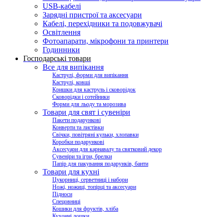
USB-кабелі
Зарядні пристрої та аксесуари
Кабелі, перехідники та подовжувачі
Освітлення
Фотоапарати, мікрофони та принтери
Годинники
Господарські товари
Все для випікання
Каструлі, форми для випікання
Каструлі, ковші
Кришки для каструль і сковорідок
Сковорідки і сотейники
Форми для льоду та морозива
Товари для свят і сувеніри
Пакети подарункові
Конверти та листівки
Свічки, повітряні кульки, хлопавки
Коробки подарункові
Аксесуари для карнавалу та святковий декор
Сувеніри та ігри, брелки
Папір для пакування подарунків, банти
Товари для кухні
Цукорниці, серветниці і набори
Ножі, ножиці, топірці та аксесуари
Підноси
Спецовниці
Кошики для фруктів, хліба
Кухонні дошки