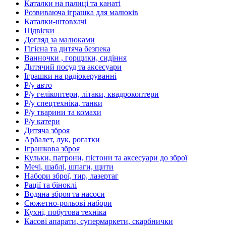
Каталки на палиці та канаті
Розвиваюча іграшка для малюків
Каталки-штовхачі
Підвіски
Догляд за малюками
Гігієна та дитяча безпека
Ванночки , горщики, сидіння
Дитячий посуд та аксесуари
Іграшки на радіокеруванні
Р/у авто
Р/у гелікоптери, літаки, квадрокоптери
Р/у спецтехніка, танки
Р/у тварини та комахи
Р/у катери
Дитяча зброя
Арбалет, лук, рогатки
Іграшкова зброя
Кульки, патрони, пістони та аксесуари до зброї
Мечі, шаблі, шпаги, щити
Набори зброї, тир, лазертаг
Рації та біноклі
Водяна зброя та насоси
Сюжетно-рольові набори
Кухні, побутова техніка
Касові апарати, супермаркети, скарбнички