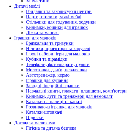
Запчастини
Дитячі меблі
Гойдалки та заколисуючі центри
Парти, столики, м'які меблі
Стільчики для годування, ходунки
Килимки, кошики для іграшок
Ліжка та манежі
Іграшки для малюків
Брязкальця та гризунки
Нічники, проектори та каруселі
Ігрові набори, ігри для малюків
Кубики та пірамідки
Телефони, фотоапарати, пульти
Молоточки, дзиґи, неваляшки
Автотренажер, кермо
Іграшки для купання
Заводні, інерційні іграшки
Навчальні книги, плакати, планшети, комп'ютери
Килимки, дуги та тренажери для немовлят
Каталки на палиці та канаті
Розвиваюча іграшка для малюків
Каталки-штовхачі
Підвіски
Догляд за малюками
Гігієна та дитяча безпека