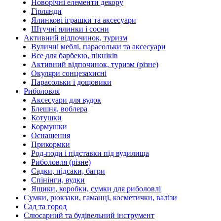
Новорічні елементи декору
Гірлянди
Ялинкові іграшки та аксесуари
Штучні ялинки і сосни
Активний відпочинок, туризм
Вуличні меблі, парасольки та аксесуари
Все для барбекю, пікніків
Активний відпочинок, туризм (різне)
Окуляри сонцезахисні
Парасольки і дощовики
Риболовля
Аксесуари для вудок
Блешня, воблера
Котушки
Кормушки
Оснащення
Прикормки
Род-поди і підставки під вудилища
Риболовля (різне)
Садки, підсаки, багри
Спінінги, вудки
Ящики, коробки, сумки для риболовлі
Сумки, рюкзаки, гаманці, косметички, валізи
Сад та город
Слюсарний та будівельний інструмент