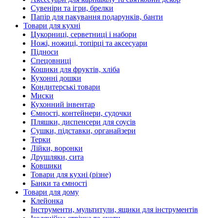
Сувеніри та ігри, брелки
Папір для пакування подарунків, банти
Товари для кухні
Цукорниці, серветниці і набори
Ножі, ножиці, топірці та аксесуари
Підноси
Спецовниці
Кошики для фруктів, хліба
Кухонні дошки
Кондитерські товари
Миски
Кухонний інвентар
Ємності, контейнери, судочки
Пляшки, диспенсери для соусів
Сушки, підставки, органайзери
Терки
Лійки, воронки
Друшляки, сита
Ковшики
Товари для кухні (різне)
Банки та ємності
Товари для дому
Клейонка
Інструменти, мультитули, ящики для інструментів