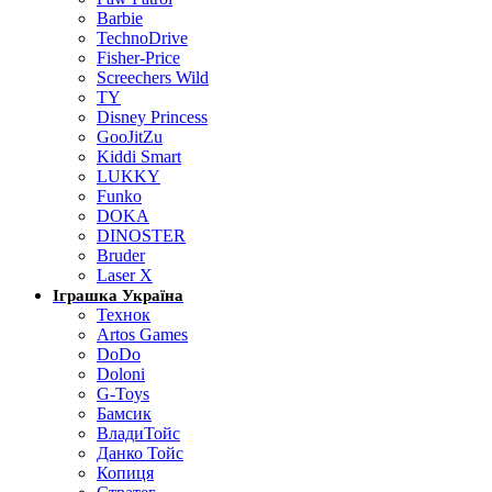
Barbie
TechnoDrive
Fisher-Price
Screechers Wild
TY
Disney Princess
GooJitZu
Kiddi Smart
LUKKY
Funko
DOKA
DINOSTER
Bruder
Laser X
Іграшка Україна
Технок
Artos Games
DoDo
Doloni
G-Toys
Бамсик
ВладиТойс
Данко Тойс
Копиця