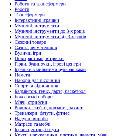
Роботи та трансформери
Роботи
Трансформери
Інтерактивні іграшки
Музичні інструменти
Музичні інструменти до 3-х років
Музичні інструменти від 3-х років
Сезонні товари
Сачок для метеликів
Вуличні ігри
Повітряні змії, вітрячки
Гірки, будиночки, ігрові центри
Іграшки з мильними бульбашками
Намети
Набори для пісочниці
Спорт та відпочинок
Бадмінтон, теніс, дартс, баскетбол
Боксерські набори
М'ячі, стрибуни
Ролики, скейти, ковзани , захист
Тренажери, батути, фітнес
Надувні вироби
Матраси та меблі
Ігрові центри, батути
Круги, нарукавники, плотики, жилети, м'ячі