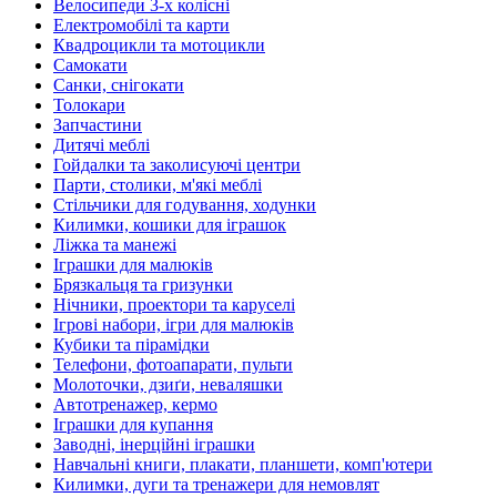
Велосипеди 3-х колісні
Електромобілі та карти
Квадроцикли та мотоцикли
Самокати
Санки, снігокати
Толокари
Запчастини
Дитячі меблі
Гойдалки та заколисуючі центри
Парти, столики, м'які меблі
Стільчики для годування, ходунки
Килимки, кошики для іграшок
Ліжка та манежі
Іграшки для малюків
Брязкальця та гризунки
Нічники, проектори та каруселі
Ігрові набори, ігри для малюків
Кубики та пірамідки
Телефони, фотоапарати, пульти
Молоточки, дзиґи, неваляшки
Автотренажер, кермо
Іграшки для купання
Заводні, інерційні іграшки
Навчальні книги, плакати, планшети, комп'ютери
Килимки, дуги та тренажери для немовлят