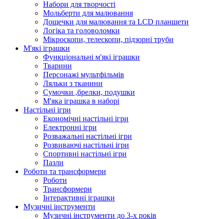
Набори для творчості
Мольберти для малювання
Дощечки для малювання та LCD планшети
Логіка та головоломки
Мікроскопи, телескопи, підзорні труби
М'які іграшки
Функціональні м'які іграшки
Тварини
Персонажі мультфільмів
Ляльки з тканини
Сумочки ,брелки, подушки
М'яка іграшка в наборі
Настільні ігри
Економічні настільні ігри
Електронні ігри
Розважальні настільні ігри
Розвиваючі настільні ігри
Спортивні настільні ігри
Пазли
Роботи та трансформери
Роботи
Трансформери
Інтерактивні іграшки
Музичні інструменти
Музичні інструменти до 3-х років