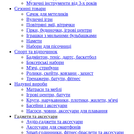
Музичні інструменти від 3-х років
Сезонні товари
Сачок для метеликів
Вуличні ігри
Повітряні змії, вітрячки
Гірки, будиночки, ігрові центри
Іграшки з мильними бульбашками
Намети
Набори для пісочниці
Спорт та відпочинок
Бадмінтон, теніс, дартс, баскетбол
Боксерські набори
М'ячі, стрибуни
Ролики, скейти, ковзани , захист
Тренажери, батути, фітнес
Надувні вироби
Матраси та меблі
Ігрові центри, батути
Круги, нарукавники, плотики, жилети, м'ячі
Басейни і аксесуари
Насоси, човни, аксесуари для плавання
Гаджети та аксесуари
Аудіо-гаджети та аксесуари
Аксесуари для смартфонів
Smart-годинники, фітнес-браслети та аксесуари