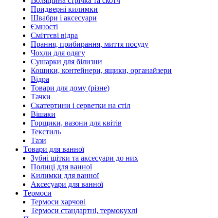
Ізоляційна стрічка та скотч
Придверні килимки
Швабри і аксесуари
Ємності
Сміттєві відра
Прання, прибирання, миття посуду
Чохли для одягу
Сушарки для білизни
Кошики, контейнери, ящики, органайзери
Відра
Товари для дому (різне)
Тачки
Скатертини і серветки на стіл
Вішаки
Горщики, вазони для квітів
Текстиль
Тази
Товари для ванної
Зубні щітки та аксесуари до них
Полиці для ванної
Килимки для ванної
Аксесуари для ванної
Термоси
Термоси харчові
Термоси стандартні, термокухлі