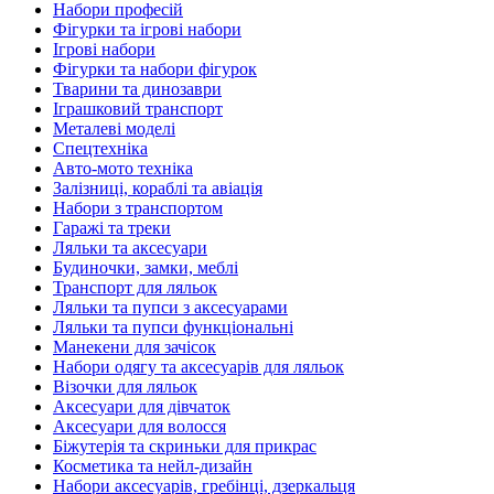
Набори професій
Фігурки та ігрові набори
Ігрові набори
Фігурки та набори фігурок
Тварини та динозаври
Іграшковий транспорт
Металеві моделі
Спецтехніка
Авто-мото техніка
Залізниці, кораблі та авіація
Набори з транспортом
Гаражі та треки
Ляльки та аксесуари
Будиночки, замки, меблі
Транспорт для ляльок
Ляльки та пупси з аксесуарами
Ляльки та пупси функціональні
Манекени для зачісок
Набори одягу та аксесуарів для ляльок
Візочки для ляльок
Аксесуари для дівчаток
Аксесуари для волосся
Біжутерія та скриньки для прикрас
Косметика та нейл-дизайн
Набори аксесуарів, гребінці, дзеркальця