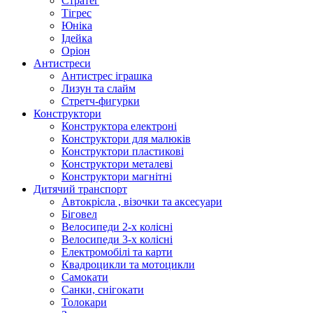
Стратег
Тігрес
Юніка
Ідейка
Оріон
Антистреси
Антистрес іграшка
Лизун та слайм
Стретч-фигурки
Конструктори
Конструктора електроні
Конструктори для малюків
Конструктори пластикові
Конструктори металеві
Конструктори магнітні
Дитячий транспорт
Автокрісла , візочки та аксесуари
Біговел
Велосипеди 2-х колісні
Велосипеди 3-х колісні
Електромобілі та карти
Квадроцикли та мотоцикли
Самокати
Санки, снігокати
Толокари