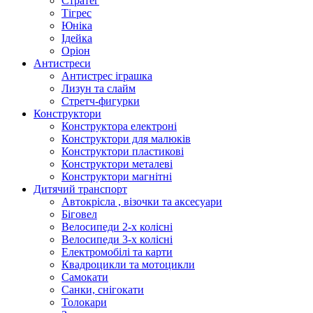
Стратег
Тігрес
Юніка
Ідейка
Оріон
Антистреси
Антистрес іграшка
Лизун та слайм
Стретч-фигурки
Конструктори
Конструктора електроні
Конструктори для малюків
Конструктори пластикові
Конструктори металеві
Конструктори магнітні
Дитячий транспорт
Автокрісла , візочки та аксесуари
Біговел
Велосипеди 2-х колісні
Велосипеди 3-х колісні
Електромобілі та карти
Квадроцикли та мотоцикли
Самокати
Санки, снігокати
Толокари