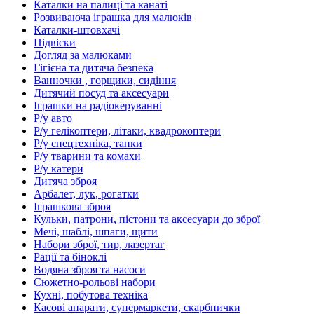
Каталки на палиці та канаті
Розвиваюча іграшка для малюків
Каталки-штовхачі
Підвіски
Догляд за малюками
Гігієна та дитяча безпека
Ванночки , горщики, сидіння
Дитячий посуд та аксесуари
Іграшки на радіокеруванні
Р/у авто
Р/у гелікоптери, літаки, квадрокоптери
Р/у спецтехніка, танки
Р/у тварини та комахи
Р/у катери
Дитяча зброя
Арбалет, лук, рогатки
Іграшкова зброя
Кульки, патрони, пістони та аксесуари до зброї
Мечі, шаблі, шпаги, щити
Набори зброї, тир, лазертаг
Рації та біноклі
Водяна зброя та насоси
Сюжетно-рольові набори
Кухні, побутова техніка
Касові апарати, супермаркети, скарбнички