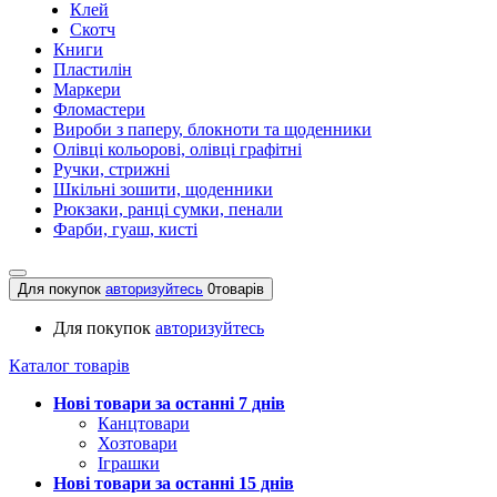
Клей
Скотч
Книги
Пластилін
Маркери
Фломастери
Вироби з паперу, блокноти та щоденники
Олівці кольорові, олівці графітні
Ручки, стрижні
Шкільні зошити, щоденники
Рюкзаки, ранці сумки, пенали
Фарби, гуаш, кисті
Для покупок
авторизуйтесь
0
товарів
Для покупок
авторизуйтесь
Каталог товарів
Нові товари за останнi 7 днiв
Канцтовари
Хозтовари
Іграшки
Нові товари за останнi 15 днiв