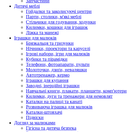
Запчастини
Дитячі меблі
Гойдалки та заколисуючі центри
Парти, столики, м'які меблі
Стільчики для годування, ходунки
Килимки, кошики для іграшок
Ліжка та манежі
Іграшки для малюків
Брязкальця та гризунки
Нічники, проектори та каруселі
Ігрові набори, ігри для малюків
Кубики та пірамідки
Телефони, фотоапарати, пульти
Молоточки, дзиґи, неваляшки
Автотренажер, кермо
Іграшки для купання
Заводні, інерційні іграшки
Навчальні книги, плакати, планшети, комп'ютери
Килимки, дуги та тренажери для немовлят
Каталки на палиці та канаті
Розвиваюча іграшка для малюків
Каталки-штовхачі
Підвіски
Догляд за малюками
Гігієна та дитяча безпека