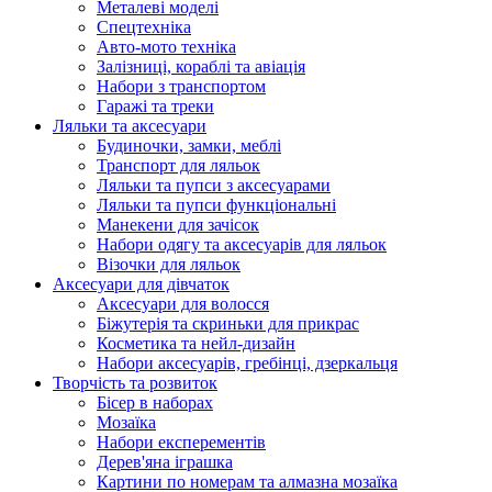
Металеві моделі
Спецтехніка
Авто-мото техніка
Залізниці, кораблі та авіація
Набори з транспортом
Гаражі та треки
Ляльки та аксесуари
Будиночки, замки, меблі
Транспорт для ляльок
Ляльки та пупси з аксесуарами
Ляльки та пупси функціональні
Манекени для зачісок
Набори одягу та аксесуарів для ляльок
Візочки для ляльок
Аксесуари для дівчаток
Аксесуари для волосся
Біжутерія та скриньки для прикрас
Косметика та нейл-дизайн
Набори аксесуарів, гребінці, дзеркальця
Творчість та розвиток
Бісер в наборах
Мозаїка
Набори експерементів
Дерев'яна іграшка
Картини по номерам та алмазна мозаїка