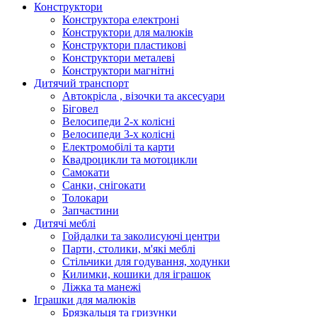
Конструктори
Конструктора електроні
Конструктори для малюків
Конструктори пластикові
Конструктори металеві
Конструктори магнітні
Дитячий транспорт
Автокрісла , візочки та аксесуари
Біговел
Велосипеди 2-х колісні
Велосипеди 3-х колісні
Електромобілі та карти
Квадроцикли та мотоцикли
Самокати
Санки, снігокати
Толокари
Запчастини
Дитячі меблі
Гойдалки та заколисуючі центри
Парти, столики, м'які меблі
Стільчики для годування, ходунки
Килимки, кошики для іграшок
Ліжка та манежі
Іграшки для малюків
Брязкальця та гризунки