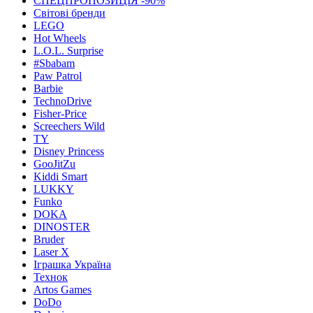
СПЕЦПРОПОЗИЦІЯ -90%
Світові бренди
LEGO
Hot Wheels
L.O.L. Surprise
#Sbabam
Paw Patrol
Barbie
TechnoDrive
Fisher-Price
Screechers Wild
TY
Disney Princess
GooJitZu
Kiddi Smart
LUKKY
Funko
DOKA
DINOSTER
Bruder
Laser X
Іграшка Україна
Технок
Artos Games
DoDo