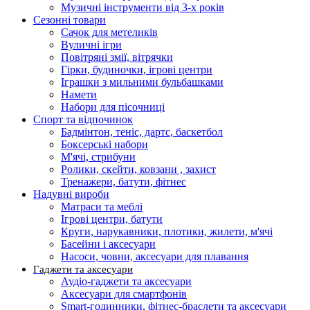
Музичні інструменти від 3-х років
Сезонні товари
Сачок для метеликів
Вуличні ігри
Повітряні змії, вітрячки
Гірки, будиночки, ігрові центри
Іграшки з мильними бульбашками
Намети
Набори для пісочниці
Спорт та відпочинок
Бадмінтон, теніс, дартс, баскетбол
Боксерські набори
М'ячі, стрибуни
Ролики, скейти, ковзани , захист
Тренажери, батути, фітнес
Надувні вироби
Матраси та меблі
Ігрові центри, батути
Круги, нарукавники, плотики, жилети, м'ячі
Басейни і аксесуари
Насоси, човни, аксесуари для плавання
Гаджети та аксесуари
Аудіо-гаджети та аксесуари
Аксесуари для смартфонів
Smart-годинники, фітнес-браслети та аксесуари