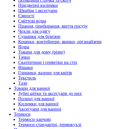
Ізоляційна стрічка та скотч
Придверні килимки
Швабри і аксесуари
Ємності
Сміттєві відра
Прання, прибирання, миття посуду
Чохли для одягу
Сушарки для білизни
Кошики, контейнери, ящики, органайзери
Відра
Товари для дому (різне)
Тачки
Скатертини і серветки на стіл
Вішаки
Горщики, вазони для квітів
Текстиль
Тази
Товари для ванної
Зубні щітки та аксесуари до них
Полиці для ванної
Килимки для ванної
Аксесуари для ванної
Термоси
Термоси харчові
Термоси стандартні, термокухлі