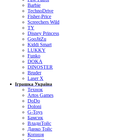
Barbie
TechnoDrive
Fisher-Price
Screechers Wild
TY
Disney Princess
GooJitZu
Kiddi Smart
LUKKY
Funko
DOKA
DINOSTER
Bruder
Laser X
Іграшка Україна
Технок
Artos Games
DoDo
Doloni
G-Toys
Бамсик
ВладиТойс
Данко Тойс
Копиця