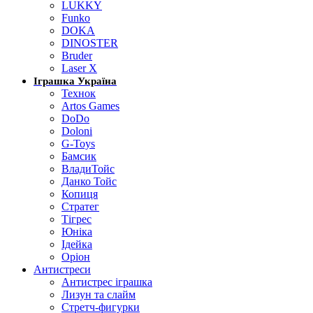
LUKKY
Funko
DOKA
DINOSTER
Bruder
Laser X
Іграшка Україна
Технок
Artos Games
DoDo
Doloni
G-Toys
Бамсик
ВладиТойс
Данко Тойс
Копиця
Стратег
Тігрес
Юніка
Ідейка
Оріон
Антистреси
Антистрес іграшка
Лизун та слайм
Стретч-фигурки