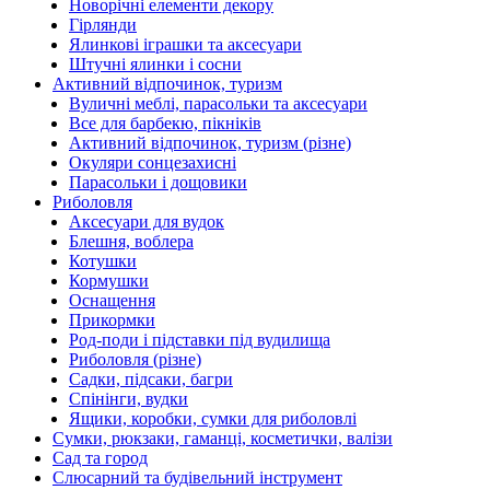
Новорічні елементи декору
Гірлянди
Ялинкові іграшки та аксесуари
Штучні ялинки і сосни
Активний відпочинок, туризм
Вуличні меблі, парасольки та аксесуари
Все для барбекю, пікніків
Активний відпочинок, туризм (різне)
Окуляри сонцезахисні
Парасольки і дощовики
Риболовля
Аксесуари для вудок
Блешня, воблера
Котушки
Кормушки
Оснащення
Прикормки
Род-поди і підставки під вудилища
Риболовля (різне)
Садки, підсаки, багри
Спінінги, вудки
Ящики, коробки, сумки для риболовлі
Сумки, рюкзаки, гаманці, косметички, валізи
Сад та город
Слюсарний та будівельний інструмент