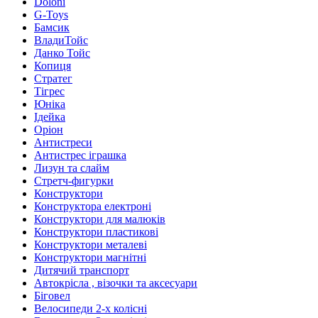
Doloni
G-Toys
Бамсик
ВладиТойс
Данко Тойс
Копиця
Стратег
Тігрес
Юніка
Ідейка
Оріон
Антистреси
Антистрес іграшка
Лизун та слайм
Стретч-фигурки
Конструктори
Конструктора електроні
Конструктори для малюків
Конструктори пластикові
Конструктори металеві
Конструктори магнітні
Дитячий транспорт
Автокрісла , візочки та аксесуари
Біговел
Велосипеди 2-х колісні