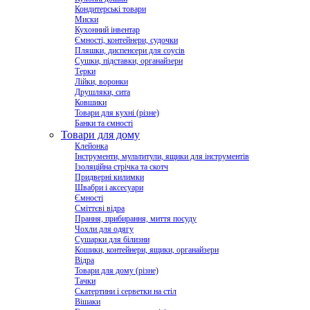
Кондитерські товари
Миски
Кухонний інвентар
Ємності, контейнери, судочки
Пляшки, диспенсери для соусів
Сушки, підставки, органайзери
Терки
Лійки, воронки
Друшляки, сита
Ковшики
Товари для кухні (різне)
Банки та ємності
Товари для дому
Клейонка
Інструменти, мультитули, ящики для інструментів
Ізоляційна стрічка та скотч
Придверні килимки
Швабри і аксесуари
Ємності
Сміттєві відра
Прання, прибирання, миття посуду
Чохли для одягу
Сушарки для білизни
Кошики, контейнери, ящики, органайзери
Відра
Товари для дому (різне)
Тачки
Скатертини і серветки на стіл
Вішаки