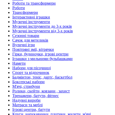
Роботи та трансформери
Роботи
Трансформери
Інтерактивні іграшки
Музичні інструменти
Музичні інструменти до 3-х років
Музичні інструменти від 3-х років
Сезонні товари
Сачок для метеликів
Вуличні ігри
Повітряні змії, вітрячки
Гірки, будиночки, ігрові центри
Іграшки з мильними бульбашками
Намети
Набори для пісочниці
Спорт та відпочинок
Бадмінтон, теніс, дартс, баскетбол
Боксерські набори
М'ячі, стрибуни
Ролики, скейти, ковзани , захист
Тренажери, батути, фітнес
Надувні вироби
Матраси та меблі
Ігрові центри, батути
Круги, нарукавники, плотики, жилети, м'ячі