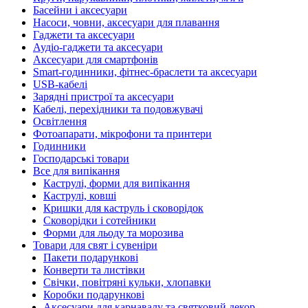
Басейни і аксесуари
Насоси, човни, аксесуари для плавання
Гаджети та аксесуари
Аудіо-гаджети та аксесуари
Аксесуари для смартфонів
Smart-годинники, фітнес-браслети та аксесуари
USB-кабелі
Зарядні пристрої та аксесуари
Кабелі, перехідники та подовжувачі
Освітлення
Фотоапарати, мікрофони та принтери
Годинники
Господарські товари
Все для випікання
Каструлі, форми для випікання
Каструлі, ковші
Кришки для каструль і сковорідок
Сковорідки і сотейники
Форми для льоду та морозива
Товари для свят і сувеніри
Пакети подарункові
Конверти та листівки
Свічки, повітряні кульки, хлопавки
Коробки подарункові
Аксесуари для карнавалу та святковий декор