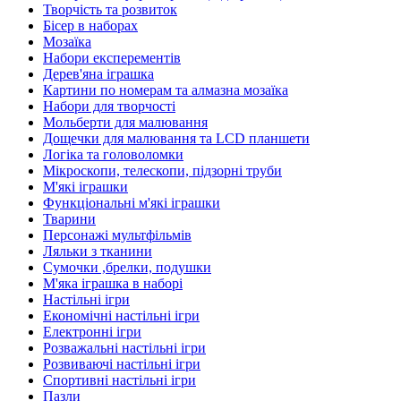
Творчість та розвиток
Бісер в наборах
Мозаїка
Набори експерементів
Дерев'яна іграшка
Картини по номерам та алмазна мозаїка
Набори для творчості
Мольберти для малювання
Дощечки для малювання та LCD планшети
Логіка та головоломки
Мікроскопи, телескопи, підзорні труби
М'які іграшки
Функціональні м'які іграшки
Тварини
Персонажі мультфільмів
Ляльки з тканини
Сумочки ,брелки, подушки
М'яка іграшка в наборі
Настільні ігри
Економічні настільні ігри
Електронні ігри
Розважальні настільні ігри
Розвиваючі настільні ігри
Спортивні настільні ігри
Пазли