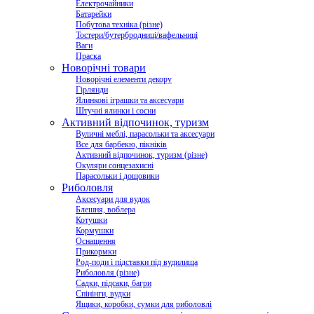
Електрочайники
Батарейки
Побутова техніка (різне)
Тостери/бутербродниці/вафельниці
Ваги
Праска
Новорічні товари
Новорічні елементи декору
Гірлянди
Ялинкові іграшки та аксесуари
Штучні ялинки і сосни
Активний відпочинок, туризм
Вуличні меблі, парасольки та аксесуари
Все для барбекю, пікніків
Активний відпочинок, туризм (різне)
Окуляри сонцезахисні
Парасольки і дощовики
Риболовля
Аксесуари для вудок
Блешня, воблера
Котушки
Кормушки
Оснащення
Прикормки
Род-поди і підставки під вудилища
Риболовля (різне)
Садки, підсаки, багри
Спінінги, вудки
Ящики, коробки, сумки для риболовлі