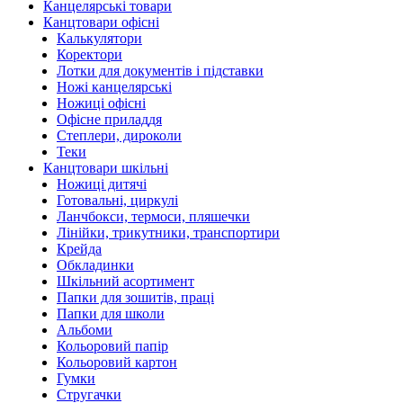
Канцелярські товари
Канцтовари офісні
Калькулятори
Коректори
Лотки для документів і підставки
Ножі канцелярські
Ножиці офісні
Офісне приладдя
Степлери, дироколи
Теки
Канцтовари шкільні
Ножиці дитячі
Готовальні, циркулі
Ланчбокси, термоси, пляшечки
Лінійки, трикутники, транспортири
Крейда
Обкладинки
Шкільний асортимент
Папки для зошитів, праці
Папки для школи
Альбоми
Кольоровий папір
Кольоровий картон
Гумки
Стругачки