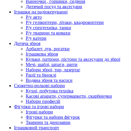
Ванночки , горщики, сидіння
Дитячий посуд та аксесуари
Іграшки на радіокеруванні
Р/у авто
Р/у гелікоптери, літаки, квадрокоптери
Р/у спецтехніка, танки
Р/у тварини та комахи
Р/у катери
Дитяча зброя
Арбалет, лук, рогатки
Іграшкова зброя
Кульки, патрони, пістони та аксесуари до зброї
Мечі, шаблі, шпаги, щити
Набори зброї, тир, лазертаг
Рації та біноклі
Водяна зброя та насоси
Сюжетно-рольові набори
Кухні, побутова техніка
Касові апарати, супермаркети, скарбнички
Набори професій
Фігурки та ігрові набори
Ігрові набори
Фігурки та набори фігурок
Тварини та динозаври
Іграшковий транспорт