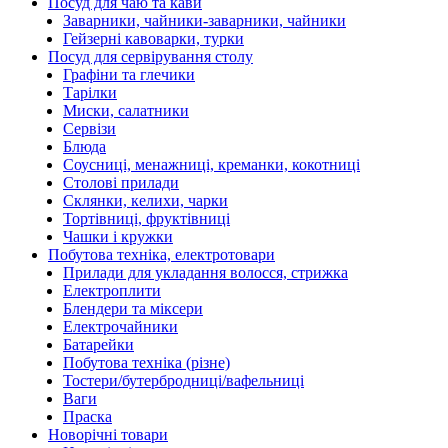
Посуд для чаю та кави
Заварники, чайники-заварники, чайники
Гейзерні кавоварки, турки
Посуд для сервірування столу
Графіни та глечики
Тарілки
Миски, салатники
Сервізи
Блюда
Соусниці, менажниці, креманки, кокотниці
Столові прилади
Склянки, келихи, чарки
Тортівниці, фруктівниці
Чашки і кружки
Побутова техніка, електротовари
Прилади для укладання волосся, стрижка
Електроплити
Блендери та міксери
Електрочайники
Батарейки
Побутова техніка (різне)
Тостери/бутербродниці/вафельниці
Ваги
Праска
Новорічні товари