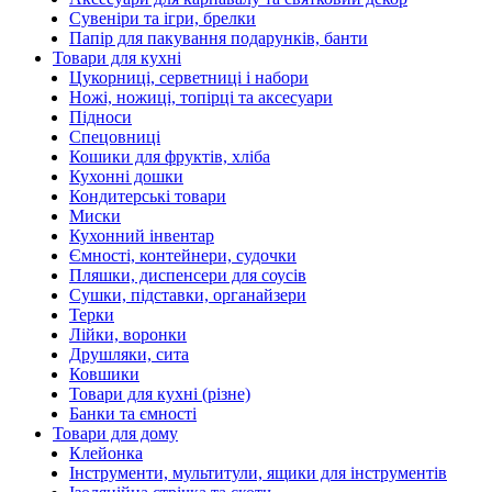
Сувеніри та ігри, брелки
Папір для пакування подарунків, банти
Товари для кухні
Цукорниці, серветниці і набори
Ножі, ножиці, топірці та аксесуари
Підноси
Спецовниці
Кошики для фруктів, хліба
Кухонні дошки
Кондитерські товари
Миски
Кухонний інвентар
Ємності, контейнери, судочки
Пляшки, диспенсери для соусів
Сушки, підставки, органайзери
Терки
Лійки, воронки
Друшляки, сита
Ковшики
Товари для кухні (різне)
Банки та ємності
Товари для дому
Клейонка
Інструменти, мультитули, ящики для інструментів