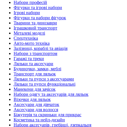
Набори професій
Фігурки та ігрові набори
Ігрові набори
Фігурки та набори фігурок
Тварини та динозаври
Іграшковий транспорт
Металеві моделі
Спецтехніка
Авто-мото техніка
Залізниці, кораблі та авіація
Набори з транспортом
Гаражі та треки
Ляльки та аксесуари
Будиночки, замки, меблі
Транспорт для ляльок
Ляльки та пупси з аксесуарами
Ляльки та пупси функціональні
Манекени для зачісок
Набори одягу та аксесуарів для ляльок
Візочки для ляльок
Аксесуари для дівчаток
Аксесуари для волосся
Біжутерія та скриньки для прикрас
Косметика та нейл-дизайн
Набори аксесуарів, гребінці, дзеркальця