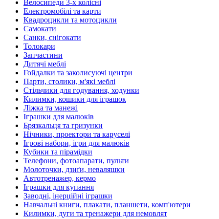
Велосипеди 3-х колісні
Електромобілі та карти
Квадроцикли та мотоцикли
Самокати
Санки, снігокати
Толокари
Запчастини
Дитячі меблі
Гойдалки та заколисуючі центри
Парти, столики, м'які меблі
Стільчики для годування, ходунки
Килимки, кошики для іграшок
Ліжка та манежі
Іграшки для малюків
Брязкальця та гризунки
Нічники, проектори та каруселі
Ігрові набори, ігри для малюків
Кубики та пірамідки
Телефони, фотоапарати, пульти
Молоточки, дзиґи, неваляшки
Автотренажер, кермо
Іграшки для купання
Заводні, інерційні іграшки
Навчальні книги, плакати, планшети, комп'ютери
Килимки, дуги та тренажери для немовлят