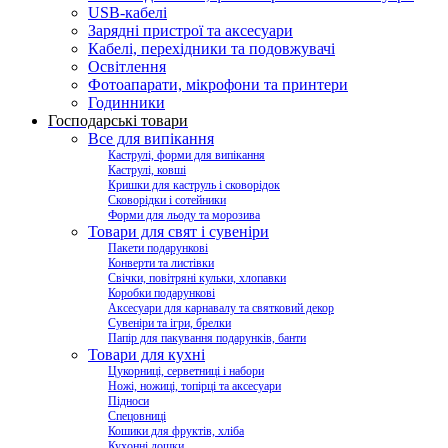
USB-кабелі
Зарядні пристрої та аксесуари
Кабелі, перехідники та подовжувачі
Освітлення
Фотоапарати, мікрофони та принтери
Годинники
Господарські товари
Все для випікання
Каструлі, форми для випікання
Каструлі, ковші
Кришки для каструль і сковорідок
Сковорідки і сотейники
Форми для льоду та морозива
Товари для свят і сувеніри
Пакети подарункові
Конверти та листівки
Свічки, повітряні кульки, хлопавки
Коробки подарункові
Аксесуари для карнавалу та святковий декор
Сувеніри та ігри, брелки
Папір для пакування подарунків, банти
Товари для кухні
Цукорниці, серветниці і набори
Ножі, ножиці, топірці та аксесуари
Підноси
Спецовниці
Кошики для фруктів, хліба
Кухонні дошки