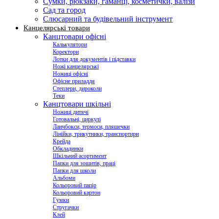
Сумки, рюкзаки, гаманці, косметички, валізи
Сад та город
Слюсарний та будівельний інструмент
Канцелярські товари
Канцтовари офісні
Калькулятори
Коректори
Лотки для документів і підставки
Ножі канцелярські
Ножиці офісні
Офісне приладдя
Степлери, дироколи
Теки
Канцтовари шкільні
Ножиці дитячі
Готовальні, циркулі
Ланчбокси, термоси, пляшечки
Лінійки, трикутники, транспортири
Крейда
Обкладинки
Шкільний асортимент
Папки для зошитів, праці
Папки для школи
Альбоми
Кольоровий папір
Кольоровий картон
Гумки
Стругачки
Клей