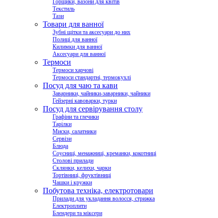
Горщики, вазони для квітів
Текстиль
Тази
Товари для ванної
Зубні щітки та аксесуари до них
Полиці для ванної
Килимки для ванної
Аксесуари для ванної
Термоси
Термоси харчові
Термоси стандартні, термокухлі
Посуд для чаю та кави
Заварники, чайники-заварники, чайники
Гейзерні кавоварки, турки
Посуд для сервірування столу
Графіни та глечики
Тарілки
Миски, салатники
Сервізи
Блюда
Соусниці, менажниці, креманки, кокотниці
Столові прилади
Склянки, келихи, чарки
Тортівниці, фруктівниці
Чашки і кружки
Побутова техніка, електротовари
Прилади для укладання волосся, стрижка
Електроплити
Блендери та міксери