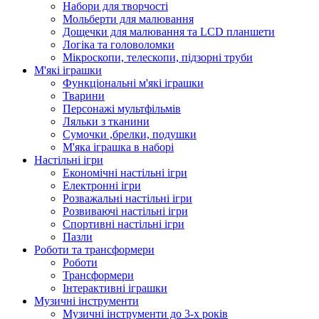
Набори для творчості
Мольберти для малювання
Дощечки для малювання та LCD планшети
Логіка та головоломки
Мікроскопи, телескопи, підзорні труби
М'які іграшки
Функціональні м'які іграшки
Тварини
Персонажі мультфільмів
Ляльки з тканини
Сумочки ,брелки, подушки
М'яка іграшка в наборі
Настільні ігри
Економічні настільні ігри
Електронні ігри
Розважальні настільні ігри
Розвиваючі настільні ігри
Спортивні настільні ігри
Пазли
Роботи та трансформери
Роботи
Трансформери
Інтерактивні іграшки
Музичні інструменти
Музичні інструменти до 3-х років