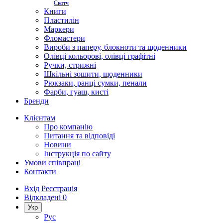
Скотч
Книги
Пластилін
Маркери
Фломастери
Вироби з паперу, блокноти та щоденники
Олівці кольорові, олівці графітні
Ручки, стрижні
Шкільні зошити, щоденники
Рюкзаки, ранці сумки, пенали
Фарби, гуаш, кисті
Бренди
Клієнтам
Про компанію
Питання та відповіді
Новини
Інструкція по сайту
Умови співпраці
Контакти
Вхід
Реєстрація
Відкладені
0
Укр
Рус