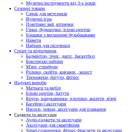
Музичні інструменти від 3-х років
Сезонні товари
Сачок для метеликів
Вуличні ігри
Повітряні змії, вітрячки
Гірки, будиночки, ігрові центри
Іграшки з мильними бульбашками
Намети
Набори для пісочниці
Спорт та відпочинок
Бадмінтон, теніс, дартс, баскетбол
Боксерські набори
М'ячі, стрибуни
Ролики, скейти, ковзани , захист
Тренажери, батути, фітнес
Надувні вироби
Матраси та меблі
Ігрові центри, батути
Круги, нарукавники, плотики, жилети, м'ячі
Басейни і аксесуари
Насоси, човни, аксесуари для плавання
Гаджети та аксесуари
Аудіо-гаджети та аксесуари
Аксесуари для смартфонів
Smart-годинники, фітнес-браслети та аксесуари