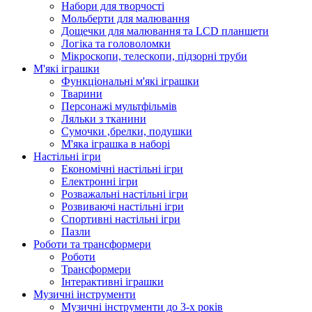
Набори для творчості
Мольберти для малювання
Дощечки для малювання та LCD планшети
Логіка та головоломки
Мікроскопи, телескопи, підзорні труби
М'які іграшки
Функціональні м'які іграшки
Тварини
Персонажі мультфільмів
Ляльки з тканини
Сумочки ,брелки, подушки
М'яка іграшка в наборі
Настільні ігри
Економічні настільні ігри
Електронні ігри
Розважальні настільні ігри
Розвиваючі настільні ігри
Спортивні настільні ігри
Пазли
Роботи та трансформери
Роботи
Трансформери
Інтерактивні іграшки
Музичні інструменти
Музичні інструменти до 3-х років