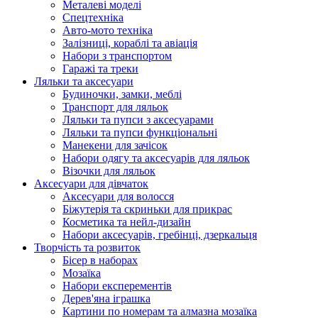
Металеві моделі
Спецтехніка
Авто-мото техніка
Залізниці, кораблі та авіація
Набори з транспортом
Гаражі та треки
Ляльки та аксесуари
Будиночки, замки, меблі
Транспорт для ляльок
Ляльки та пупси з аксесуарами
Ляльки та пупси функціональні
Манекени для зачісок
Набори одягу та аксесуарів для ляльок
Візочки для ляльок
Аксесуари для дівчаток
Аксесуари для волосся
Біжутерія та скриньки для прикрас
Косметика та нейл-дизайн
Набори аксесуарів, гребінці, дзеркальця
Творчість та розвиток
Бісер в наборах
Мозаїка
Набори експерементів
Дерев'яна іграшка
Картини по номерам та алмазна мозаїка