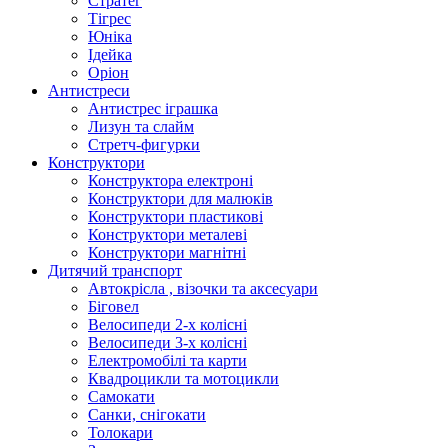
Стратег
Тігрес
Юніка
Ідейка
Оріон
Антистреси
Антистрес іграшка
Лизун та слайм
Стретч-фигурки
Конструктори
Конструктора електроні
Конструктори для малюків
Конструктори пластикові
Конструктори металеві
Конструктори магнітні
Дитячий транспорт
Автокрісла , візочки та аксесуари
Біговел
Велосипеди 2-х колісні
Велосипеди 3-х колісні
Електромобілі та карти
Квадроцикли та мотоцикли
Самокати
Санки, снігокати
Толокари