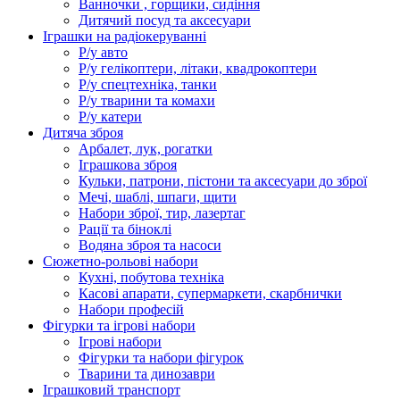
Ванночки , горщики, сидіння
Дитячий посуд та аксесуари
Іграшки на радіокеруванні
Р/у авто
Р/у гелікоптери, літаки, квадрокоптери
Р/у спецтехніка, танки
Р/у тварини та комахи
Р/у катери
Дитяча зброя
Арбалет, лук, рогатки
Іграшкова зброя
Кульки, патрони, пістони та аксесуари до зброї
Мечі, шаблі, шпаги, щити
Набори зброї, тир, лазертаг
Рації та біноклі
Водяна зброя та насоси
Сюжетно-рольові набори
Кухні, побутова техніка
Касові апарати, супермаркети, скарбнички
Набори професій
Фігурки та ігрові набори
Ігрові набори
Фігурки та набори фігурок
Тварини та динозаври
Іграшковий транспорт