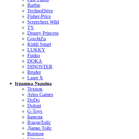
Barbie
TechnoDrive
Fisher-Price
Screechers Wild
TY
Disney Princess
GooJitZu
Kiddi Smart
LUKKY
Funko
DOKA
DINOSTER
Bruder
Laser X
Іграшка Україна
Технок
Artos Games
DoDo
Doloni
G-Toys
Бамсик
ВладиТойс
Данко Тойс
Копиця