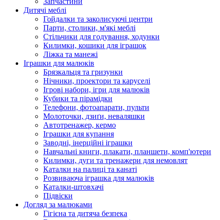
Запчастини
Дитячі меблі
Гойдалки та заколисуючі центри
Парти, столики, м'які меблі
Стільчики для годування, ходунки
Килимки, кошики для іграшок
Ліжка та манежі
Іграшки для малюків
Брязкальця та гризунки
Нічники, проектори та каруселі
Ігрові набори, ігри для малюків
Кубики та пірамідки
Телефони, фотоапарати, пульти
Молоточки, дзиґи, неваляшки
Автотренажер, кермо
Іграшки для купання
Заводні, інерційні іграшки
Навчальні книги, плакати, планшети, комп'ютери
Килимки, дуги та тренажери для немовлят
Каталки на палиці та канаті
Розвиваюча іграшка для малюків
Каталки-штовхачі
Підвіски
Догляд за малюками
Гігієна та дитяча безпека