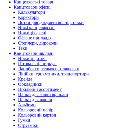
Канцелярські товари
Канцтовари офісні
Калькулятори
Коректори
Лотки для документів і підставки
Ножі канцелярські
Ножиці офісні
Офісне приладдя
Степлери, дироколи
Теки
Канцтовари шкільні
Ножиці дитячі
Готовальні, циркулі
Ланчбокси, термоси, пляшечки
Лінійки, трикутники, транспортири
Крейда
Обкладинки
Шкільний асортимент
Папки для зошитів, праці
Папки для школи
Альбоми
Кольоровий папір
Кольоровий картон
Гумки
Стругачки