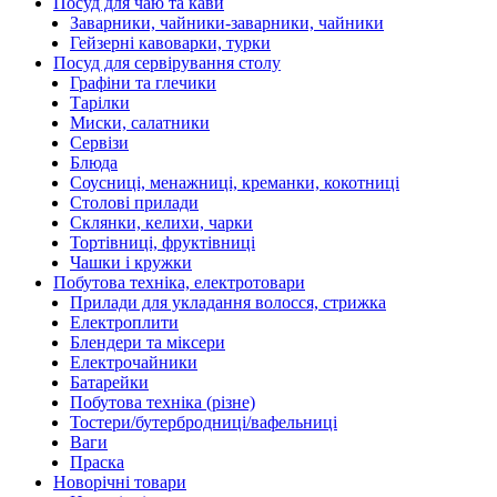
Посуд для чаю та кави
Заварники, чайники-заварники, чайники
Гейзерні кавоварки, турки
Посуд для сервірування столу
Графіни та глечики
Тарілки
Миски, салатники
Сервізи
Блюда
Соусниці, менажниці, креманки, кокотниці
Столові прилади
Склянки, келихи, чарки
Тортівниці, фруктівниці
Чашки і кружки
Побутова техніка, електротовари
Прилади для укладання волосся, стрижка
Електроплити
Блендери та міксери
Електрочайники
Батарейки
Побутова техніка (різне)
Тостери/бутербродниці/вафельниці
Ваги
Праска
Новорічні товари