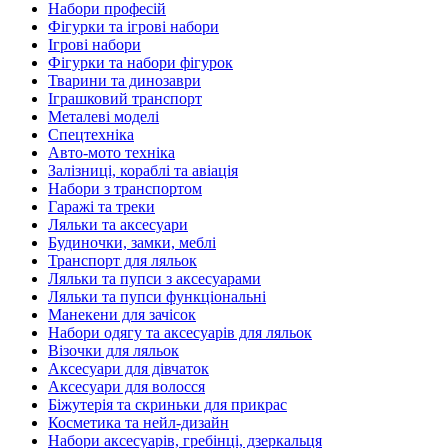
Набори професій
Фігурки та ігрові набори
Ігрові набори
Фігурки та набори фігурок
Тварини та динозаври
Іграшковий транспорт
Металеві моделі
Спецтехніка
Авто-мото техніка
Залізниці, кораблі та авіація
Набори з транспортом
Гаражі та треки
Ляльки та аксесуари
Будиночки, замки, меблі
Транспорт для ляльок
Ляльки та пупси з аксесуарами
Ляльки та пупси функціональні
Манекени для зачісок
Набори одягу та аксесуарів для ляльок
Візочки для ляльок
Аксесуари для дівчаток
Аксесуари для волосся
Біжутерія та скриньки для прикрас
Косметика та нейл-дизайн
Набори аксесуарів, гребінці, дзеркальця