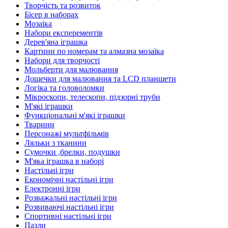
Творчість та розвиток
Бісер в наборах
Мозаїка
Набори експерементів
Дерев'яна іграшка
Картини по номерам та алмазна мозаїка
Набори для творчості
Мольберти для малювання
Дощечки для малювання та LCD планшети
Логіка та головоломки
Мікроскопи, телескопи, підзорні труби
М'які іграшки
Функціональні м'які іграшки
Тварини
Персонажі мультфільмів
Ляльки з тканини
Сумочки ,брелки, подушки
М'яка іграшка в наборі
Настільні ігри
Економічні настільні ігри
Електронні ігри
Розважальні настільні ігри
Розвиваючі настільні ігри
Спортивні настільні ігри
Пазли