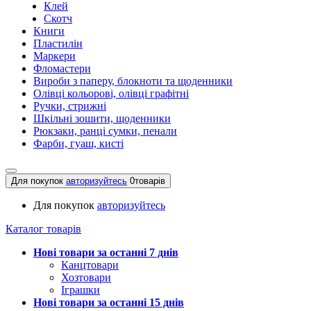
Клей
Скотч
Книги
Пластилін
Маркери
Фломастери
Вироби з паперу, блокноти та щоденники
Олівці кольорові, олівці графітні
Ручки, стрижні
Шкільні зошити, щоденники
Рюкзаки, ранці сумки, пенали
Фарби, гуаш, кисті
Для покупок
авторизуйтесь
0
товарів
Для покупок
авторизуйтесь
Каталог товарів
Нові товари за останнi 7 днiв
Канцтовари
Хозтовари
Іграшки
Нові товари за останнi 15 днiв