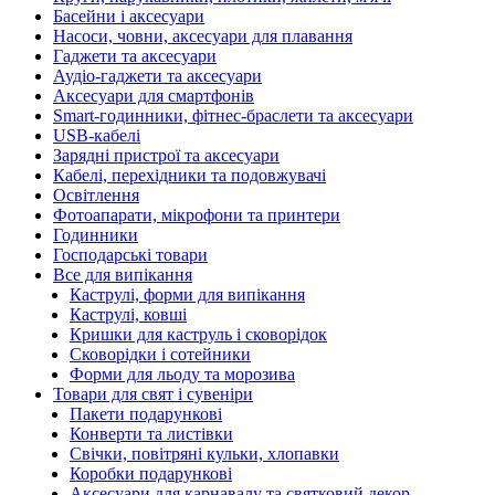
Басейни і аксесуари
Насоси, човни, аксесуари для плавання
Гаджети та аксесуари
Аудіо-гаджети та аксесуари
Аксесуари для смартфонів
Smart-годинники, фітнес-браслети та аксесуари
USB-кабелі
Зарядні пристрої та аксесуари
Кабелі, перехідники та подовжувачі
Освітлення
Фотоапарати, мікрофони та принтери
Годинники
Господарські товари
Все для випікання
Каструлі, форми для випікання
Каструлі, ковші
Кришки для каструль і сковорідок
Сковорідки і сотейники
Форми для льоду та морозива
Товари для свят і сувеніри
Пакети подарункові
Конверти та листівки
Свічки, повітряні кульки, хлопавки
Коробки подарункові
Аксесуари для карнавалу та святковий декор