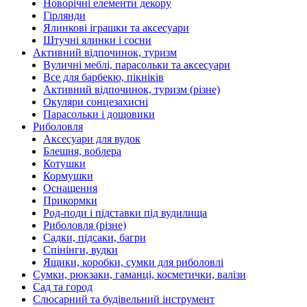
Новорічні елементи декору
Гірлянди
Ялинкові іграшки та аксесуари
Штучні ялинки і сосни
Активний відпочинок, туризм
Вуличні меблі, парасольки та аксесуари
Все для барбекю, пікніків
Активний відпочинок, туризм (різне)
Окуляри сонцезахисні
Парасольки і дощовики
Риболовля
Аксесуари для вудок
Блешня, воблера
Котушки
Кормушки
Оснащення
Прикормки
Род-поди і підставки під вудилища
Риболовля (різне)
Садки, підсаки, багри
Спінінги, вудки
Ящики, коробки, сумки для риболовлі
Сумки, рюкзаки, гаманці, косметички, валізи
Сад та город
Слюсарний та будівельний інструмент