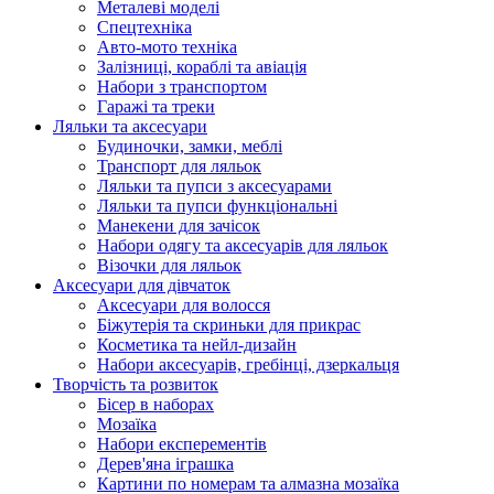
Металеві моделі
Спецтехніка
Авто-мото техніка
Залізниці, кораблі та авіація
Набори з транспортом
Гаражі та треки
Ляльки та аксесуари
Будиночки, замки, меблі
Транспорт для ляльок
Ляльки та пупси з аксесуарами
Ляльки та пупси функціональні
Манекени для зачісок
Набори одягу та аксесуарів для ляльок
Візочки для ляльок
Аксесуари для дівчаток
Аксесуари для волосся
Біжутерія та скриньки для прикрас
Косметика та нейл-дизайн
Набори аксесуарів, гребінці, дзеркальця
Творчість та розвиток
Бісер в наборах
Мозаїка
Набори експерементів
Дерев'яна іграшка
Картини по номерам та алмазна мозаїка