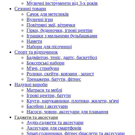
Музичні інструменти від 3-х років
Сезонні товари
Сачок для метеликів
Вуличні ігри
Повітряні змії, вітрячки
Гірки, будиночки, ігрові центри
Іграшки з мильними бульбашками
Намети
Набори для пісочниці
Спорт та відпочинок
Бадмінтон, теніс, дартс, баскетбол
Боксерські набори
М'ячі, стрибуни
Ролики, скейти, ковзани , захист
Тренажери, батути, фітнес
Надувні вироби
Матраси та меблі
Ігрові центри, батути
Круги, нарукавники, плотики, жилети, м'ячі
Басейни і аксесуари
Насоси, човни, аксесуари для плавання
Гаджети та аксесуари
Аудіо-гаджети та аксесуари
Аксесуари для смартфонів
Smart-годинники, фітнес-браслети та аксесуари