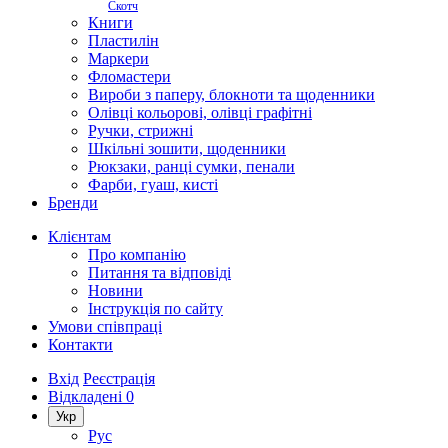
Скотч
Книги
Пластилін
Маркери
Фломастери
Вироби з паперу, блокноти та щоденники
Олівці кольорові, олівці графітні
Ручки, стрижні
Шкільні зошити, щоденники
Рюкзаки, ранці сумки, пенали
Фарби, гуаш, кисті
Бренди
Клієнтам
Про компанію
Питання та відповіді
Новини
Інструкція по сайту
Умови співпраці
Контакти
Вхід
Реєстрація
Відкладені
0
Укр
Рус