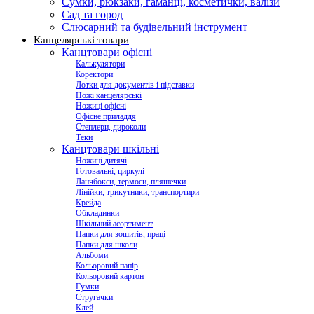
Сумки, рюкзаки, гаманці, косметички, валізи
Сад та город
Слюсарний та будівельний інструмент
Канцелярські товари
Канцтовари офісні
Калькулятори
Коректори
Лотки для документів і підставки
Ножі канцелярські
Ножиці офісні
Офісне приладдя
Степлери, дироколи
Теки
Канцтовари шкільні
Ножиці дитячі
Готовальні, циркулі
Ланчбокси, термоси, пляшечки
Лінійки, трикутники, транспортири
Крейда
Обкладинки
Шкільний асортимент
Папки для зошитів, праці
Папки для школи
Альбоми
Кольоровий папір
Кольоровий картон
Гумки
Стругачки
Клей