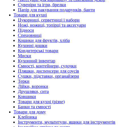
Сувеніри та ігри, брелки
Папір для пакування подарунків, банти
Товари для кухні
Цукорниці, серветниці і набори
Ножі, ножиці, топірці та аксесуари
Підноси
Спецовниці
Кошики для фруктів, хліба
Кухонні дошки
Кондитерські товари
Миски
Кухонний інвентар
Ємності, контейнери, судочки
Пляшки, диспенсери для соусів
Сушки, підставки, органайзери
Терки
Лійки, воронки
Друшляки, сита
Ковшики
Товари для кухні (різне)
Банки та ємності
Товари для дому
Клейонка
Інструменти, мультитули, ящики для інструментів