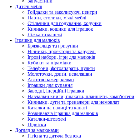
Запчастини
Дитячі меблі
Гойдалки та заколисуючі центри
Парти, столики, м'які меблі
Стільчики для годування, ходунки
Килимки, кошики для іграшок
Ліжка та манежі
Іграшки для малюків
Брязкальця та гризунки
Нічники, проектори та каруселі
Ігрові набори, ігри для малюків
Кубики та пірамідки
Телефони, фотоапарати, пульти
Молоточки, дзиґи, неваляшки
Автотренажер, кермо
Іграшки для купання
Заводні, інерційні іграшки
Навчальні книги, плакати, планшети, комп'ютери
Килимки, дуги та тренажери для немовлят
Каталки на палиці та канаті
Розвиваюча іграшка для малюків
Каталки-штовхачі
Підвіски
Догляд за малюками
Гігієна та дитяча безпека