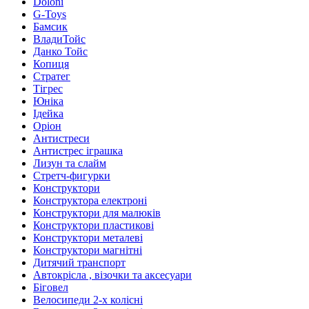
Doloni
G-Toys
Бамсик
ВладиТойс
Данко Тойс
Копиця
Стратег
Тігрес
Юніка
Ідейка
Оріон
Антистреси
Антистрес іграшка
Лизун та слайм
Стретч-фигурки
Конструктори
Конструктора електроні
Конструктори для малюків
Конструктори пластикові
Конструктори металеві
Конструктори магнітні
Дитячий транспорт
Автокрісла , візочки та аксесуари
Біговел
Велосипеди 2-х колісні