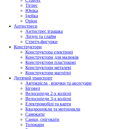
Стратег
Тігрес
Юніка
Ідейка
Оріон
Антистреси
Антистрес іграшка
Лизун та слайм
Стретч-фигурки
Конструктори
Конструктора електроні
Конструктори для малюків
Конструктори пластикові
Конструктори металеві
Конструктори магнітні
Дитячий транспорт
Автокрісла , візочки та аксесуари
Біговел
Велосипеди 2-х колісні
Велосипеди 3-х колісні
Електромобілі та карти
Квадроцикли та мотоцикли
Самокати
Санки, снігокати
Толокари