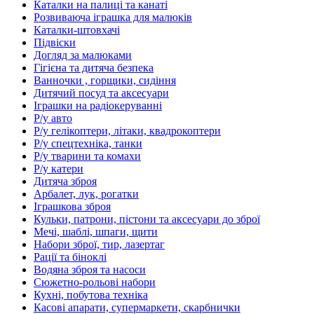
Каталки на палиці та канаті
Розвиваюча іграшка для малюків
Каталки-штовхачі
Підвіски
Догляд за малюками
Гігієна та дитяча безпека
Ванночки , горщики, сидіння
Дитячий посуд та аксесуари
Іграшки на радіокеруванні
Р/у авто
Р/у гелікоптери, літаки, квадрокоптери
Р/у спецтехніка, танки
Р/у тварини та комахи
Р/у катери
Дитяча зброя
Арбалет, лук, рогатки
Іграшкова зброя
Кульки, патрони, пістони та аксесуари до зброї
Мечі, шаблі, шпаги, щити
Набори зброї, тир, лазертаг
Рації та біноклі
Водяна зброя та насоси
Сюжетно-рольові набори
Кухні, побутова техніка
Касові апарати, супермаркети, скарбнички