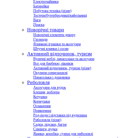
Електрочайники
Батарейки
Побутова техніка (різне)
Тостери/бутербродниці/вафельниці
Ваги
Праска
Новорічні товари
Новорічні елементи декору
Гірлянди
Ялинкові іграшки та аксесуари
Штучні ялинки і сосни
Активний відпочинок, туризм
Вуличні меблі, парасольки та аксесуари
Все для барбекю, пікніків
Активний відпочинок, туризм (різне)
Окуляри сонцезахисні
Парасольки і дощовики
Риболовля
Аксесуари для вудок
Блешня, воблера
Котушки
Кормушки
Оснащення
Прикормки
Род-поди і підставки під вудилища
Риболовля (різне)
Садки, підсаки, багри
Спінінги, вудки
Ящики, коробки, сумки для риболовлі