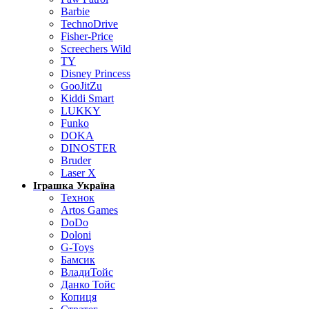
Barbie
TechnoDrive
Fisher-Price
Screechers Wild
TY
Disney Princess
GooJitZu
Kiddi Smart
LUKKY
Funko
DOKA
DINOSTER
Bruder
Laser X
Іграшка Україна
Технок
Artos Games
DoDo
Doloni
G-Toys
Бамсик
ВладиТойс
Данко Тойс
Копиця