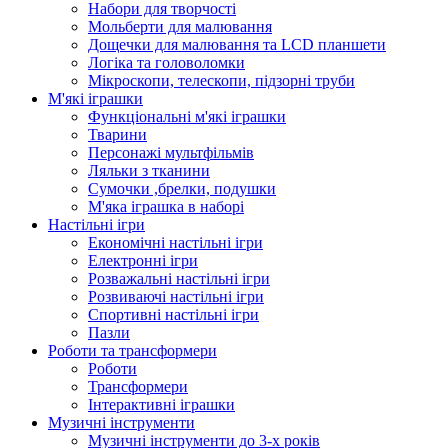
Набори для творчості
Мольберти для малювання
Дощечки для малювання та LCD планшети
Логіка та головоломки
Мікроскопи, телескопи, підзорні труби
М'які іграшки
Функціональні м'які іграшки
Тварини
Персонажі мультфільмів
Ляльки з тканини
Сумочки ,брелки, подушки
М'яка іграшка в наборі
Настільні ігри
Економічні настільні ігри
Електронні ігри
Розважальні настільні ігри
Розвиваючі настільні ігри
Спортивні настільні ігри
Пазли
Роботи та трансформери
Роботи
Трансформери
Інтерактивні іграшки
Музичні інструменти
Музичні інструменти до 3-х років