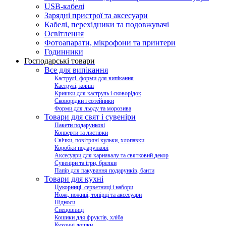
USB-кабелі
Зарядні пристрої та аксесуари
Кабелі, перехідники та подовжувачі
Освітлення
Фотоапарати, мікрофони та принтери
Годинники
Господарські товари
Все для випікання
Каструлі, форми для випікання
Каструлі, ковші
Кришки для каструль і сковорідок
Сковорідки і сотейники
Форми для льоду та морозива
Товари для свят і сувеніри
Пакети подарункові
Конверти та листівки
Свічки, повітряні кульки, хлопавки
Коробки подарункові
Аксесуари для карнавалу та святковий декор
Сувеніри та ігри, брелки
Папір для пакування подарунків, банти
Товари для кухні
Цукорниці, серветниці і набори
Ножі, ножиці, топірці та аксесуари
Підноси
Спецовниці
Кошики для фруктів, хліба
Кухонні дошки