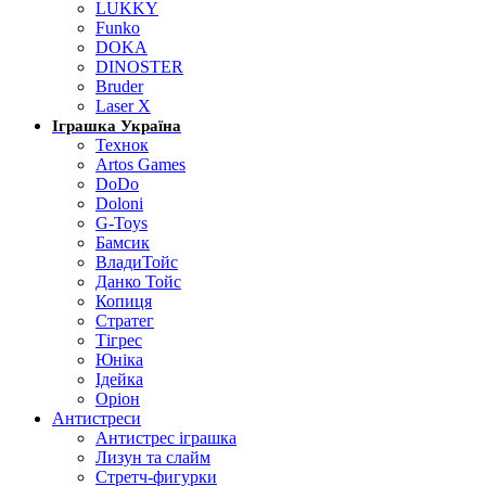
LUKKY
Funko
DOKA
DINOSTER
Bruder
Laser X
Іграшка Україна
Технок
Artos Games
DoDo
Doloni
G-Toys
Бамсик
ВладиТойс
Данко Тойс
Копиця
Стратег
Тігрес
Юніка
Ідейка
Оріон
Антистреси
Антистрес іграшка
Лизун та слайм
Стретч-фигурки