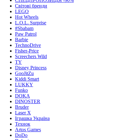
СПЕЦПРОПОЗИЦІЯ -90%
Світові бренди
LEGO
Hot Wheels
L.O.L. Surprise
#Sbabam
Paw Patrol
Barbie
TechnoDrive
Fisher-Price
Screechers Wild
TY
Disney Princess
GooJitZu
Kiddi Smart
LUKKY
Funko
DOKA
DINOSTER
Bruder
Laser X
Іграшка Україна
Технок
Artos Games
DoDo