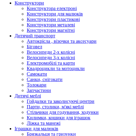
Конструктори
Конструктора електроні
Конструктори для малюків
Конструктори пластикові
Конструктори металеві
Конструктори магнітні
Дитячий транспорт
Автокрісла , візочки та аксесуари
Біговел
Велосипеди 2-х колісні
Велосипеди 3-х колісні
Електромобілі та карти
Квадроцикли та мотоцикли
Самокати
Санки, снігокати
Толокари
Запчастини
Дитячі меблі
Гойдалки та заколисуючі центри
Парти, столики, м'які меблі
Стільчики для годування, ходунки
Килимки, кошики для іграшок
Ліжка та манежі
Іграшки для малюків
Брязкальця та гризунки