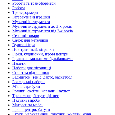
Роботи та трансформери
Роботи
Трансформери
Інтерактивні іграшки
Музичні інструменти
Музичні інструменти до 3-х років
Музичні інструменти від 3-х років
Сезонні товари
Сачок для метеликів
Вуличні ігри
Повітряні змії, вітрячки
Гірки, будиночки, ігрові центри
Іграшки з мильними бульбашками
Намети
Набори для пісочниці
Спорт та відпочинок
Бадмінтон, теніс, дартс, баскетбол
Боксерські набори
М'ячі, стрибуни
Ролики, скейти, ковзани , захист
Тренажери, батути, фітнес
Надувні вироби
Матраси та меблі
Ігрові центри, батути
Круги, нарукавники, плотики, жилети, м'ячі