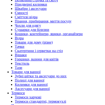
Ізоляційна стрічка та скотч
Придверні килимки
Швабри і аксесуари
Ємності
Сміттєві відра
Прання, прибирання, миття посуду
Чохли для одягу
Сушарки для білизни
Кошики, контейнери, ящики, органайзери
Відра
Товари для дому (різне)
Тачки
Скатертини і серветки на стіл
Вішаки
Горщики, вазони для квітів
Текстиль
Тази
Товари для ванної
Зубні щітки та аксесуари до них
Полиці для ванної
Килимки для ванної
Аксесуари для ванної
Термоси
Термоси харчові
Термоси стандартні, термокухлі