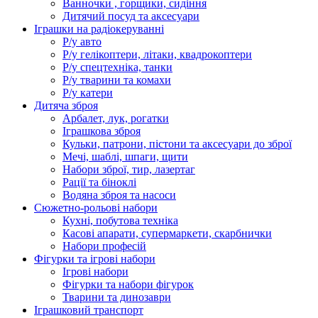
Ванночки , горщики, сидіння
Дитячий посуд та аксесуари
Іграшки на радіокеруванні
Р/у авто
Р/у гелікоптери, літаки, квадрокоптери
Р/у спецтехніка, танки
Р/у тварини та комахи
Р/у катери
Дитяча зброя
Арбалет, лук, рогатки
Іграшкова зброя
Кульки, патрони, пістони та аксесуари до зброї
Мечі, шаблі, шпаги, щити
Набори зброї, тир, лазертаг
Рації та біноклі
Водяна зброя та насоси
Сюжетно-рольові набори
Кухні, побутова техніка
Касові апарати, супермаркети, скарбнички
Набори професій
Фігурки та ігрові набори
Ігрові набори
Фігурки та набори фігурок
Тварини та динозаври
Іграшковий транспорт