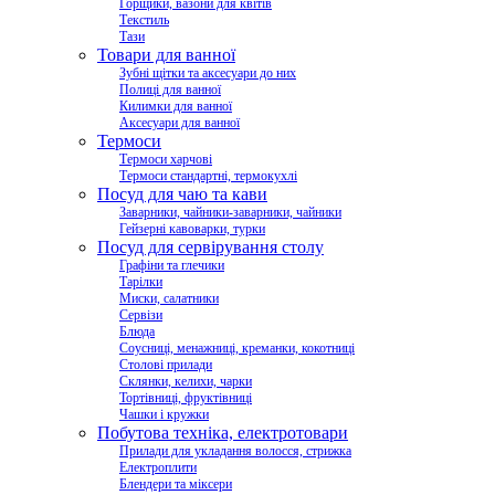
Горщики, вазони для квітів
Текстиль
Тази
Товари для ванної
Зубні щітки та аксесуари до них
Полиці для ванної
Килимки для ванної
Аксесуари для ванної
Термоси
Термоси харчові
Термоси стандартні, термокухлі
Посуд для чаю та кави
Заварники, чайники-заварники, чайники
Гейзерні кавоварки, турки
Посуд для сервірування столу
Графіни та глечики
Тарілки
Миски, салатники
Сервізи
Блюда
Соусниці, менажниці, креманки, кокотниці
Столові прилади
Склянки, келихи, чарки
Тортівниці, фруктівниці
Чашки і кружки
Побутова техніка, електротовари
Прилади для укладання волосся, стрижка
Електроплити
Блендери та міксери