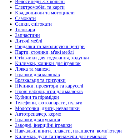
Велосипеди 3-х колісні
Електромобілі та карти
Квадроцикли та мотоцикли
Самокати
Санки, снігокати
Толокари
Запчастини
Дитячі меблі
Гойдалки та заколисуючі центри
Парти, столики, м'які меблі
Стільчики для годування, ходунки
Килимки, кошики для іграшок
Ліжка та манежі
Іграшки для малюків
Брязкальця та гризунки
Нічники, проектори та каруселі
Ігрові набори, ігри для малюків
Кубики та пірамідки
Телефони, фотоапарати, пульти
Молоточки, дзиґи, неваляшки
Автотренажер, кермо
Іграшки для купання
Заводні, інерційні іграшки
Навчальні книги, плакати, планшети, комп'ютери
Килимки, дуги та тренажери для немовлят