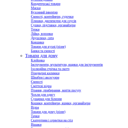
Кондитерські товари
Миски
Кухонний інвентар
Ємності, контейнери, судочки
Пляшки, диспенсери для соусів
Сушки, підставки, органайзери
Терки
Лійки, воронки
Друшляки, сита
Ковшики
Товари для кухні (різне)
Банки та ємності
Товари для дому
Клейонка
Інструменти, мультитули, ящики для інструментів
Ізоляційна стрічка та скотч
Придверні килимки
Швабри і аксесуари
Ємності
Сміттєві відра
Прання, прибирання, миття посуду
Чохли для одягу
Сушарки для білизни
Кошики, контейнери, ящики, органайзери
Відра
Товари для дому (різне)
Тачки
Скатертини і серветки на стіл
Вішаки