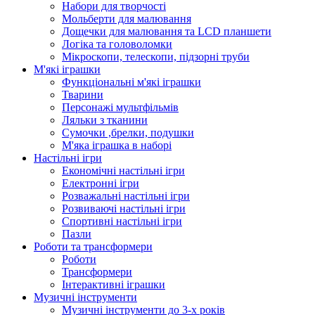
Набори для творчості
Мольберти для малювання
Дощечки для малювання та LCD планшети
Логіка та головоломки
Мікроскопи, телескопи, підзорні труби
М'які іграшки
Функціональні м'які іграшки
Тварини
Персонажі мультфільмів
Ляльки з тканини
Сумочки ,брелки, подушки
М'яка іграшка в наборі
Настільні ігри
Економічні настільні ігри
Електронні ігри
Розважальні настільні ігри
Розвиваючі настільні ігри
Спортивні настільні ігри
Пазли
Роботи та трансформери
Роботи
Трансформери
Інтерактивні іграшки
Музичні інструменти
Музичні інструменти до 3-х років