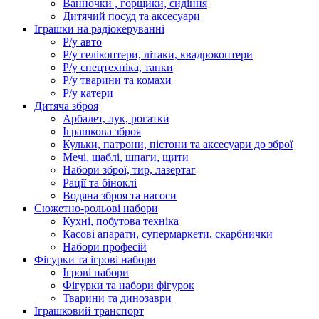
Ванночки , горщики, сидіння
Дитячий посуд та аксесуари
Іграшки на радіокеруванні
Р/у авто
Р/у гелікоптери, літаки, квадрокоптери
Р/у спецтехніка, танки
Р/у тварини та комахи
Р/у катери
Дитяча зброя
Арбалет, лук, рогатки
Іграшкова зброя
Кульки, патрони, пістони та аксесуари до зброї
Мечі, шаблі, шпаги, щити
Набори зброї, тир, лазертаг
Рації та біноклі
Водяна зброя та насоси
Сюжетно-рольові набори
Кухні, побутова техніка
Касові апарати, супермаркети, скарбнички
Набори професій
Фігурки та ігрові набори
Ігрові набори
Фігурки та набори фігурок
Тварини та динозаври
Іграшковий транспорт