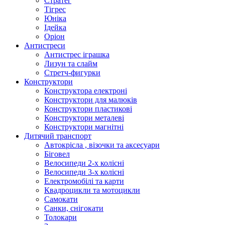
Стратег
Тігрес
Юніка
Ідейка
Оріон
Антистреси
Антистрес іграшка
Лизун та слайм
Стретч-фигурки
Конструктори
Конструктора електроні
Конструктори для малюків
Конструктори пластикові
Конструктори металеві
Конструктори магнітні
Дитячий транспорт
Автокрісла , візочки та аксесуари
Біговел
Велосипеди 2-х колісні
Велосипеди 3-х колісні
Електромобілі та карти
Квадроцикли та мотоцикли
Самокати
Санки, снігокати
Толокари