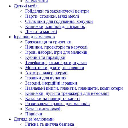
Запчастини
Дитячі меблі
Гойдалки та заколисуючі центри
Парти, столики, м'які меблі
Стільчики для годування, ходунки
Килимки, кошики для іграшок
Ліжка та манежі
Іграшки для малюків
Брязкальця та гризунки
Нічники, проектори та каруселі
Ігрові набори, ігри для малюків
Кубики та пірамідки
Телефони, фотоапарати, пульти
Молоточки, дзиґи, неваляшки
Автотренажер, кермо
Іграшки для купання
Заводні, інерційні іграшки
Навчальні книги, плакати, планшети, комп'ютери
Килимки, дуги та тренажери для немовлят
Каталки на палиці та канаті
Розвиваюча іграшка для малюків
Каталки-штовхачі
Підвіски
Догляд за малюками
Гігієна та дитяча безпека