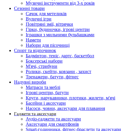
Музичні інструменти від 3-х років
Сезонні товари
Сачок для метеликів
Вуличні ігри
Повітряні змії, вітрячки
Гірки, будиночки, ігрові центри
Іграшки з мильними бульбашками
Намети
Набори для пісочниці
Спорт та відпочинок
Бадмінтон, теніс, дартс, баскетбол
Боксерські набори
М'ячі, стрибуни
Ролики, скейти, ковзани , захист
Тренажери, батути, фітнес
Надувні вироби
Матраси та меблі
Ігрові центри, батути
Круги, нарукавники, плотики, жилети, м'ячі
Басейни і аксесуари
Насоси, човни, аксесуари для плавання
Гаджети та аксесуари
Аудіо-гаджети та аксесуари
Аксесуари для смартфонів
Smart-годинники, фітнес-браслети та аксесуари