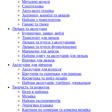
Металеві моделі
Спецтехніка
Авто-мото техніка
Залізниці, кораблі та авіація
Набори з транспортом
Гаражі та треки
Ляльки та аксесуари
Будиночки, замки, меблі
Транспорт для ляльок
Ляльки та пупси з аксесуарами
Ляльки та пупси функціональні
Манекени для зачісок
Набори одягу та аксесуарів для ляльок
Візочки для ляльок
Аксесуари для дівчаток
Аксесуари для волосся
Біжутерія та скриньки для прикрас
Косметика та нейл-дизайн
Набори аксесуарів, гребінці, дзеркальця
Творчість та розвиток
Бісер в наборах
Мозаїка
Набори експерементів
Дерев'яна іграшка
Картини по номерам та алмазна мозаїка