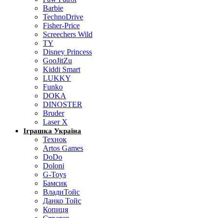
Barbie
TechnoDrive
Fisher-Price
Screechers Wild
TY
Disney Princess
GooJitZu
Kiddi Smart
LUKKY
Funko
DOKA
DINOSTER
Bruder
Laser X
Іграшка Україна
Технок
Artos Games
DoDo
Doloni
G-Toys
Бамсик
ВладиТойс
Данко Тойс
Копиця