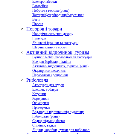
Електрочайники
Батарейки
Побутова техніка (різне)
Тостери/бутербродниці/вафельниці
Ваги
Праска
Новорічні товари
Новорічні елементи декору
Гірлянди
Ялинкові іграшки та аксесуари
Штучні ялинки і сосни
Активний відпочинок, туризм
Вуличні меблі, парасольки та аксесуари
Все для барбекю, пікніків
Активний відпочинок, туризм (різне)
Окуляри сонцезахисні
Парасольки і дощовики
Риболовля
Аксесуари для вудок
Блешня, воблера
Котушки
Кормушки
Оснащення
Прикормки
Род-поди і підставки під вудилища
Риболовля (різне)
Садки, підсаки, багри
Спінінги, вудки
Ящики, коробки, сумки для риболовлі