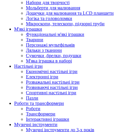
Набори для творчості
Мольберти для малювання
Дощечки для малювання та LCD планшети
Логіка та головоломки
Мікроскопи, телескопи, підзорні труби
М'які іграшки
Функціональні м'які іграшки
Тварини
Персонажі мультфільмів
Ляльки з тканини
Сумочки ,брелки, подушки
М'яка іграшка в наборі
Настільні ігри
Економічні настільні ігри
Електронні ігри
Розважальні настільні ігри
Розвиваючі настільні ігри
Спортивні настільні ігри
Пазли
Роботи та трансформери
Роботи
Трансформери
Інтерактивні іграшки
Музичні інструменти
Музичні інструменти до 3-х років