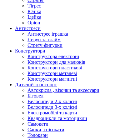
Стратег
Тігрес
Юніка
Ідейка
Оріон
Антистреси
Антистрес іграшка
Лизун та слайм
Стретч-фигурки
Конструктори
Конструктора електроні
Конструктори для малюків
Конструктори пластикові
Конструктори металеві
Конструктори магнітні
Дитячий транспорт
Автокрісла , візочки та аксесуари
Біговел
Велосипеди 2-х колісні
Велосипеди 3-х колісні
Електромобілі та карти
Квадроцикли та мотоцикли
Самокати
Санки, снігокати
Толокари