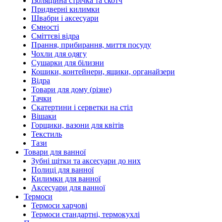
Ізоляційна стрічка та скотч
Придверні килимки
Швабри і аксесуари
Ємності
Сміттєві відра
Прання, прибирання, миття посуду
Чохли для одягу
Сушарки для білизни
Кошики, контейнери, ящики, органайзери
Відра
Товари для дому (різне)
Тачки
Скатертини і серветки на стіл
Вішаки
Горщики, вазони для квітів
Текстиль
Тази
Товари для ванної
Зубні щітки та аксесуари до них
Полиці для ванної
Килимки для ванної
Аксесуари для ванної
Термоси
Термоси харчові
Термоси стандартні, термокухлі