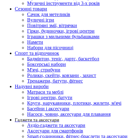
Музичні інструменти від 3-х років
Сезонні товари
Сачок для метеликів
Вуличні ігри
Повітряні змії, вітрячки
Гірки, будиночки, ігрові центри
Іграшки з мильними бульбашками
Намети
Набори для пісочниці
Спорт та відпочинок
Бадмінтон, теніс, дартс, баскетбол
Боксерські набори
М'ячі, стрибуни
Ролики, скейти, ковзани , захист
Тренажери, батути, фітнес
Надувні вироби
Матраси та меблі
Ігрові центри, батути
Круги, нарукавники, плотики, жилети, м'ячі
Басейни і аксесуари
Насоси, човни, аксесуари для плавання
Гаджети та аксесуари
Аудіо-гаджети та аксесуари
Аксесуари для смартфонів
Smart-годинники, фітнес-браслети та аксесуари