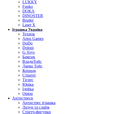
LUKKY
Funko
DOKA
DINOSTER
Bruder
Laser X
Іграшка Україна
Технок
Artos Games
DoDo
Doloni
G-Toys
Бамсик
ВладиТойс
Данко Тойс
Копиця
Стратег
Тігрес
Юніка
Ідейка
Оріон
Антистреси
Антистрес іграшка
Лизун та слайм
Стретч-фигурки