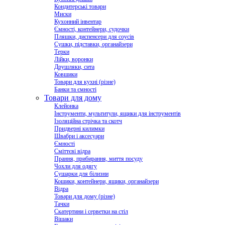
Кондитерські товари
Миски
Кухонний інвентар
Ємності, контейнери, судочки
Пляшки, диспенсери для соусів
Сушки, підставки, органайзери
Терки
Лійки, воронки
Друшляки, сита
Ковшики
Товари для кухні (різне)
Банки та ємності
Товари для дому
Клейонка
Інструменти, мультитули, ящики для інструментів
Ізоляційна стрічка та скотч
Придверні килимки
Швабри і аксесуари
Ємності
Сміттєві відра
Прання, прибирання, миття посуду
Чохли для одягу
Сушарки для білизни
Кошики, контейнери, ящики, органайзери
Відра
Товари для дому (різне)
Тачки
Скатертини і серветки на стіл
Вішаки