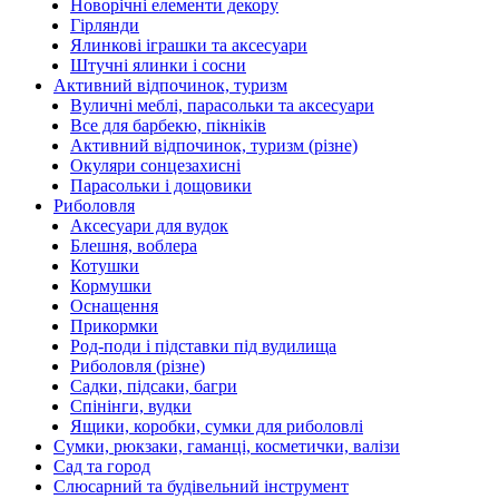
Новорічні елементи декору
Гірлянди
Ялинкові іграшки та аксесуари
Штучні ялинки і сосни
Активний відпочинок, туризм
Вуличні меблі, парасольки та аксесуари
Все для барбекю, пікніків
Активний відпочинок, туризм (різне)
Окуляри сонцезахисні
Парасольки і дощовики
Риболовля
Аксесуари для вудок
Блешня, воблера
Котушки
Кормушки
Оснащення
Прикормки
Род-поди і підставки під вудилища
Риболовля (різне)
Садки, підсаки, багри
Спінінги, вудки
Ящики, коробки, сумки для риболовлі
Сумки, рюкзаки, гаманці, косметички, валізи
Сад та город
Слюсарний та будівельний інструмент