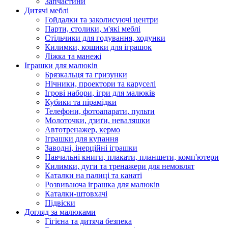
Запчастини
Дитячі меблі
Гойдалки та заколисуючі центри
Парти, столики, м'які меблі
Стільчики для годування, ходунки
Килимки, кошики для іграшок
Ліжка та манежі
Іграшки для малюків
Брязкальця та гризунки
Нічники, проектори та каруселі
Ігрові набори, ігри для малюків
Кубики та пірамідки
Телефони, фотоапарати, пульти
Молоточки, дзиґи, неваляшки
Автотренажер, кермо
Іграшки для купання
Заводні, інерційні іграшки
Навчальні книги, плакати, планшети, комп'ютери
Килимки, дуги та тренажери для немовлят
Каталки на палиці та канаті
Розвиваюча іграшка для малюків
Каталки-штовхачі
Підвіски
Догляд за малюками
Гігієна та дитяча безпека