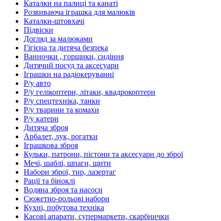
Каталки на палиці та канаті
Розвиваюча іграшка для малюків
Каталки-штовхачі
Підвіски
Догляд за малюками
Гігієна та дитяча безпека
Ванночки , горщики, сидіння
Дитячий посуд та аксесуари
Іграшки на радіокеруванні
Р/у авто
Р/у гелікоптери, літаки, квадрокоптери
Р/у спецтехніка, танки
Р/у тварини та комахи
Р/у катери
Дитяча зброя
Арбалет, лук, рогатки
Іграшкова зброя
Кульки, патрони, пістони та аксесуари до зброї
Мечі, шаблі, шпаги, щити
Набори зброї, тир, лазертаг
Рації та біноклі
Водяна зброя та насоси
Сюжетно-рольові набори
Кухні, побутова техніка
Касові апарати, супермаркети, скарбнички