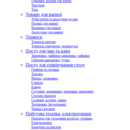
Горщики, вазони для квітів
Текстиль
Тази
Товари для ванної
Зубні щітки та аксесуари до них
Полиці для ванної
Килимки для ванної
Аксесуари для ванної
Термоси
Термоси харчові
Термоси стандартні, термокухлі
Посуд для чаю та кави
Заварники, чайники-заварники, чайники
Гейзерні кавоварки, турки
Посуд для сервірування столу
Графіни та глечики
Тарілки
Миски, салатники
Сервізи
Блюда
Соусниці, менажниці, креманки, кокотниці
Столові прилади
Склянки, келихи, чарки
Тортівниці, фруктівниці
Чашки і кружки
Побутова техніка, електротовари
Прилади для укладання волосся, стрижка
Електроплити
Блендери та міксери