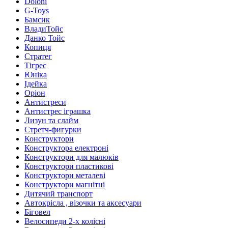
Doloni
G-Toys
Бамсик
ВладиТойс
Данко Тойс
Копиця
Стратег
Тігрес
Юніка
Ідейка
Оріон
Антистреси
Антистрес іграшка
Лизун та слайм
Стретч-фигурки
Конструктори
Конструктора електроні
Конструктори для малюків
Конструктори пластикові
Конструктори металеві
Конструктори магнітні
Дитячий транспорт
Автокрісла , візочки та аксесуари
Біговел
Велосипеди 2-х колісні