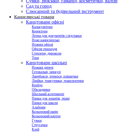
Сумки, рюкзаки, гаманці, косметички, валізи
Сад та город
Слюсарний та будівельний інструмент
Канцелярські товари
Канцтовари офісні
Калькулятори
Коректори
Лотки для документів і підставки
Ножі канцелярські
Ножиці офісні
Офісне приладдя
Степлери, дироколи
Теки
Канцтовари шкільні
Ножиці дитячі
Готовальні, циркулі
Ланчбокси, термоси, пляшечки
Лінійки, трикутники, транспортири
Крейда
Обкладинки
Шкільний асортимент
Папки для зошитів, праці
Папки для школи
Альбоми
Кольоровий папір
Кольоровий картон
Гумки
Стругачки
Клей