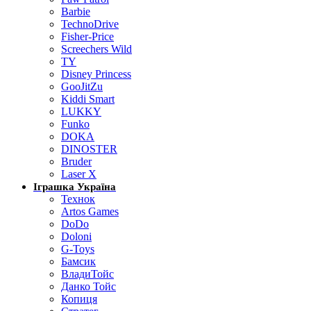
Barbie
TechnoDrive
Fisher-Price
Screechers Wild
TY
Disney Princess
GooJitZu
Kiddi Smart
LUKKY
Funko
DOKA
DINOSTER
Bruder
Laser X
Іграшка Україна
Технок
Artos Games
DoDo
Doloni
G-Toys
Бамсик
ВладиТойс
Данко Тойс
Копиця