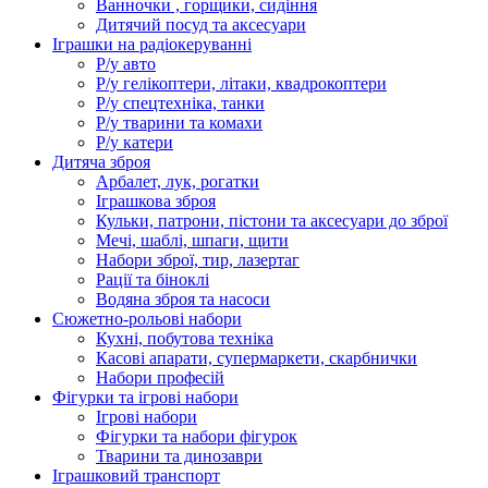
Ванночки , горщики, сидіння
Дитячий посуд та аксесуари
Іграшки на радіокеруванні
Р/у авто
Р/у гелікоптери, літаки, квадрокоптери
Р/у спецтехніка, танки
Р/у тварини та комахи
Р/у катери
Дитяча зброя
Арбалет, лук, рогатки
Іграшкова зброя
Кульки, патрони, пістони та аксесуари до зброї
Мечі, шаблі, шпаги, щити
Набори зброї, тир, лазертаг
Рації та біноклі
Водяна зброя та насоси
Сюжетно-рольові набори
Кухні, побутова техніка
Касові апарати, супермаркети, скарбнички
Набори професій
Фігурки та ігрові набори
Ігрові набори
Фігурки та набори фігурок
Тварини та динозаври
Іграшковий транспорт