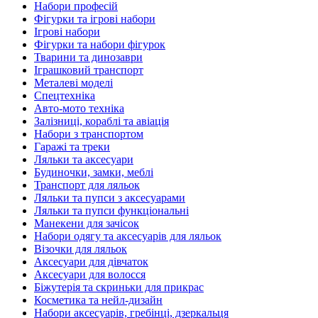
Набори професій
Фігурки та ігрові набори
Ігрові набори
Фігурки та набори фігурок
Тварини та динозаври
Іграшковий транспорт
Металеві моделі
Спецтехніка
Авто-мото техніка
Залізниці, кораблі та авіація
Набори з транспортом
Гаражі та треки
Ляльки та аксесуари
Будиночки, замки, меблі
Транспорт для ляльок
Ляльки та пупси з аксесуарами
Ляльки та пупси функціональні
Манекени для зачісок
Набори одягу та аксесуарів для ляльок
Візочки для ляльок
Аксесуари для дівчаток
Аксесуари для волосся
Біжутерія та скриньки для прикрас
Косметика та нейл-дизайн
Набори аксесуарів, гребінці, дзеркальця