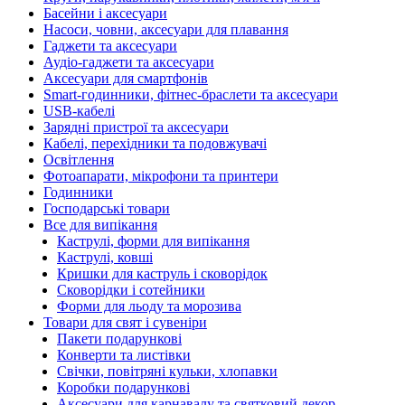
Басейни і аксесуари
Насоси, човни, аксесуари для плавання
Гаджети та аксесуари
Аудіо-гаджети та аксесуари
Аксесуари для смартфонів
Smart-годинники, фітнес-браслети та аксесуари
USB-кабелі
Зарядні пристрої та аксесуари
Кабелі, перехідники та подовжувачі
Освітлення
Фотоапарати, мікрофони та принтери
Годинники
Господарські товари
Все для випікання
Каструлі, форми для випікання
Каструлі, ковші
Кришки для каструль і сковорідок
Сковорідки і сотейники
Форми для льоду та морозива
Товари для свят і сувеніри
Пакети подарункові
Конверти та листівки
Свічки, повітряні кульки, хлопавки
Коробки подарункові
Аксесуари для карнавалу та святковий декор