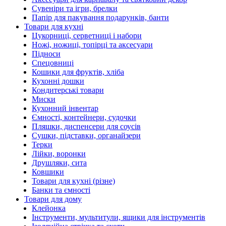
Сувеніри та ігри, брелки
Папір для пакування подарунків, банти
Товари для кухні
Цукорниці, серветниці і набори
Ножі, ножиці, топірці та аксесуари
Підноси
Спецовниці
Кошики для фруктів, хліба
Кухонні дошки
Кондитерські товари
Миски
Кухонний інвентар
Ємності, контейнери, судочки
Пляшки, диспенсери для соусів
Сушки, підставки, органайзери
Терки
Лійки, воронки
Друшляки, сита
Ковшики
Товари для кухні (різне)
Банки та ємності
Товари для дому
Клейонка
Інструменти, мультитули, ящики для інструментів