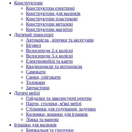
Конструктори
Конструктора електроні
Конструктори для малюків
Конструктори пластикові
Конструктори металеві
Конструктори магнітні
Дитячий транспорт
Автокрісла , візочки та аксесуари
Біговел
Велосипеди 2-х колісні
Велосипеди 3-х колісні
Електромобілі та карти
Квадроцикли та мотоцикли
Самокати
Санки, снігокати
Толокари
Запчастини
Дитячі меблі
Гойдалки та заколисуючі центри
Парти, столики, м'які меблі
Стільчики для годування, ходунки
Килимки, кошики для іграшок
Ліжка та манежі
Іграшки для малюків
Брязкальця та гризунки