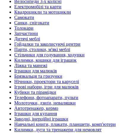
Велосипеди 3-х колісні
Електромобілі та карти
Квадроцикли та мотоцикли
Самокати
Санки, снігокати
Толокари
Запчастини
Дитячі меблі
Гойдалки та заколисуючі центри
Парти, столики, м'які меблі
Стільчики для годування, ходунки
Килимки, кошики для іграшок
Ліжка та манежі
Іграшки для малюків
Брязкальця та гризунки
Нічники, проектори та каруселі
Ігрові набори, ігри для малюків
Кубики та пірамідки
Телефони, фотоапарати, пульти
Молоточки, дзиґи, неваляшки
Автотренажер, кермо
Іграшки для купання
Заводні, інерційні іграшки
Навчальні книги, плакати, планшети, комп'ютери
Килимки, дуги та тренажери для немовлят