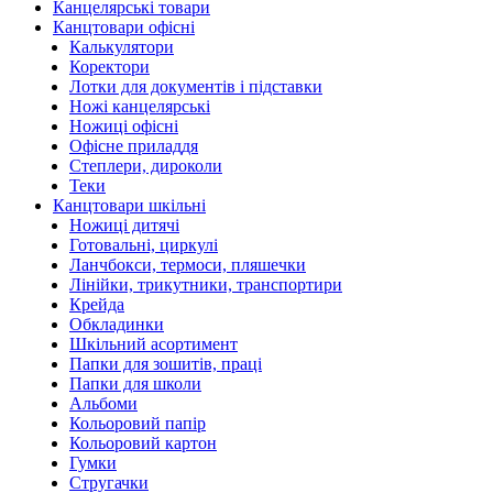
Канцелярські товари
Канцтовари офісні
Калькулятори
Коректори
Лотки для документів і підставки
Ножі канцелярські
Ножиці офісні
Офісне приладдя
Степлери, дироколи
Теки
Канцтовари шкільні
Ножиці дитячі
Готовальні, циркулі
Ланчбокси, термоси, пляшечки
Лінійки, трикутники, транспортири
Крейда
Обкладинки
Шкільний асортимент
Папки для зошитів, праці
Папки для школи
Альбоми
Кольоровий папір
Кольоровий картон
Гумки
Стругачки