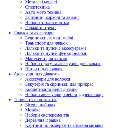
Металеві моделі
Спецтехніка
Авто-мото техніка
Залізниці, кораблі та авіація
Набори з транспортом
Гаражі та треки
Ляльки та аксесуари
Будиночки, замки, меблі
Транспорт для ляльок
Ляльки та пупси з аксесуарами
Ляльки та пупси функціональні
Манекени для зачісок
Набори одягу та аксесуарів для ляльок
Візочки для ляльок
Аксесуари для дівчаток
Аксесуари для волосся
Біжутерія та скриньки для прикрас
Косметика та нейл-дизайн
Набори аксесуарів, гребінці, дзеркальця
Творчість та розвиток
Бісер в наборах
Мозаїка
Набори експерементів
Дерев'яна іграшка
Картини по номерам та алмазна мозаїка