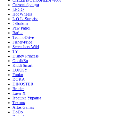
СПЕЦПРОПОЗИЦІЯ -90%
Світові бренди
LEGO
Hot Wheels
L.O.L. Surprise
#Sbabam
Paw Patrol
Barbie
TechnoDrive
Fisher-Price
Screechers Wild
TY
Disney Princess
GooJitZu
Kiddi Smart
LUKKY
Funko
DOKA
DINOSTER
Bruder
Laser X
Іграшка Україна
Технок
Artos Games
DoDo