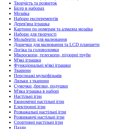
Творчість та розвиток
Бісер в наборах
Мозаїка
Набори експерементів
Дерев'яна іграшка
Картини по номерам та алмазна мозаїка
Набори для творчості
Мольберти для малювання
Дощечки для малювання та LCD планшети
Логіка та головоломки
Мікроскопи, телескопи, підзорні труби
М'які іграшки
Функціональні м'які іграшки
Тварини
Персонажі мультфільмів
Ляльки з тканини
Сумочки ,брелки, подушки
М'яка іграшка в наборі
Настільні ігри
Економічні настільні ігри
Електронні ігри
Розважальні настільні ігри
Розвиваючі настільні ігри
Спортивні настільні ігри
Пазли