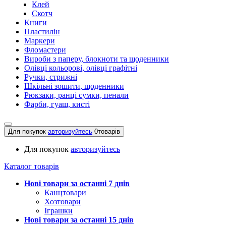
Клей
Скотч
Книги
Пластилін
Маркери
Фломастери
Вироби з паперу, блокноти та щоденники
Олівці кольорові, олівці графітні
Ручки, стрижні
Шкільні зошити, щоденники
Рюкзаки, ранці сумки, пенали
Фарби, гуаш, кисті
Для покупок
авторизуйтесь
0
товарів
Для покупок
авторизуйтесь
Каталог товарів
Нові товари за останнi 7 днiв
Канцтовари
Хозтовари
Іграшки
Нові товари за останнi 15 днiв