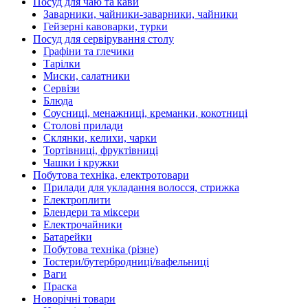
Посуд для чаю та кави
Заварники, чайники-заварники, чайники
Гейзерні кавоварки, турки
Посуд для сервірування столу
Графіни та глечики
Тарілки
Миски, салатники
Сервізи
Блюда
Соусниці, менажниці, креманки, кокотниці
Столові прилади
Склянки, келихи, чарки
Тортівниці, фруктівниці
Чашки і кружки
Побутова техніка, електротовари
Прилади для укладання волосся, стрижка
Електроплити
Блендери та міксери
Електрочайники
Батарейки
Побутова техніка (різне)
Тостери/бутербродниці/вафельниці
Ваги
Праска
Новорічні товари