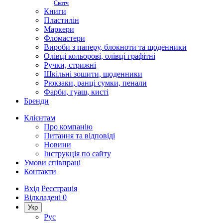
Скотч
Книги
Пластилін
Маркери
Фломастери
Вироби з паперу, блокноти та щоденники
Олівці кольорові, олівці графітні
Ручки, стрижні
Шкільні зошити, щоденники
Рюкзаки, ранці сумки, пенали
Фарби, гуаш, кисті
Бренди
Клієнтам
Про компанію
Питання та відповіді
Новини
Інструкція по сайту
Умови співпраці
Контакти
Вхід
Реєстрація
Відкладені
0
Укр
Рус