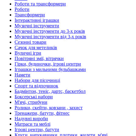
Роботи та трансформери
Роботи
Трансформери
Інтерактивні іграшки
Музичні інструменти
Музичні інструменти до 3-х років
Музичні інструменти від 3-х років
Сезонні товари
Сачок для метеликів
Вуличні ігри
Повітряні змії, вітрячки
Гірки, будиночки, ігрові центри
Іграшки з мильними бульбашками
Намети
Набори для пісочниці
Спорт та відпочинок
Бадмінтон, теніс, дартс, баскетбол
Боксерські набори
М'ячі, стрибуни
Ролики, скейти, ковзани , захист
Тренажери, батути, фітнес
Надувні вироби
Матраси та меблі
Ігрові центри, батути
Круги, нарукавники, плотики, жилети, м'ячі