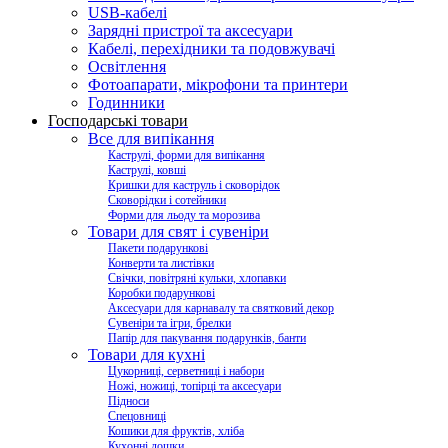
USB-кабелі
Зарядні пристрої та аксесуари
Кабелі, перехідники та подовжувачі
Освітлення
Фотоапарати, мікрофони та принтери
Годинники
Господарські товари
Все для випікання
Каструлі, форми для випікання
Каструлі, ковші
Кришки для каструль і сковорідок
Сковорідки і сотейники
Форми для льоду та морозива
Товари для свят і сувеніри
Пакети подарункові
Конверти та листівки
Свічки, повітряні кульки, хлопавки
Коробки подарункові
Аксесуари для карнавалу та святковий декор
Сувеніри та ігри, брелки
Папір для пакування подарунків, банти
Товари для кухні
Цукорниці, серветниці і набори
Ножі, ножиці, топірці та аксесуари
Підноси
Спецовниці
Кошики для фруктів, хліба
Кухонні дошки