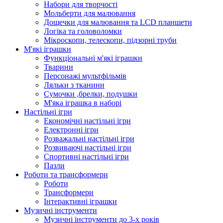
Набори для творчості
Мольберти для малювання
Дощечки для малювання та LCD планшети
Логіка та головоломки
Мікроскопи, телескопи, підзорні труби
М'які іграшки
Функціональні м'які іграшки
Тварини
Персонажі мультфільмів
Ляльки з тканини
Сумочки ,брелки, подушки
М'яка іграшка в наборі
Настільні ігри
Економічні настільні ігри
Електронні ігри
Розважальні настільні ігри
Розвиваючі настільні ігри
Спортивні настільні ігри
Пазли
Роботи та трансформери
Роботи
Трансформери
Інтерактивні іграшки
Музичні інструменти
Музичні інструменти до 3-х років