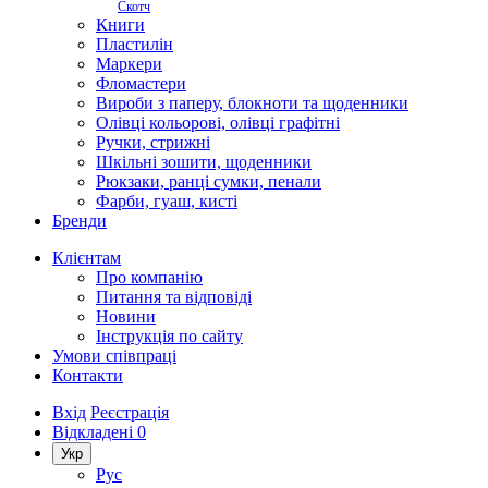
Скотч
Книги
Пластилін
Маркери
Фломастери
Вироби з паперу, блокноти та щоденники
Олівці кольорові, олівці графітні
Ручки, стрижні
Шкільні зошити, щоденники
Рюкзаки, ранці сумки, пенали
Фарби, гуаш, кисті
Бренди
Клієнтам
Про компанію
Питання та відповіді
Новини
Інструкція по сайту
Умови співпраці
Контакти
Вхід
Реєстрація
Відкладені
0
Укр
Рус