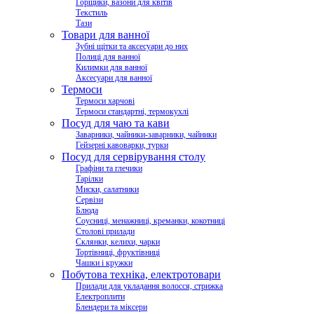
Горщики, вазони для квітів
Текстиль
Тази
Товари для ванної
Зубні щітки та аксесуари до них
Полиці для ванної
Килимки для ванної
Аксесуари для ванної
Термоси
Термоси харчові
Термоси стандартні, термокухлі
Посуд для чаю та кави
Заварники, чайники-заварники, чайники
Гейзерні кавоварки, турки
Посуд для сервірування столу
Графіни та глечики
Тарілки
Миски, салатники
Сервізи
Блюда
Соусниці, менажниці, креманки, кокотниці
Столові прилади
Склянки, келихи, чарки
Тортівниці, фруктівниці
Чашки і кружки
Побутова техніка, електротовари
Прилади для укладання волосся, стрижка
Електроплити
Блендери та міксери