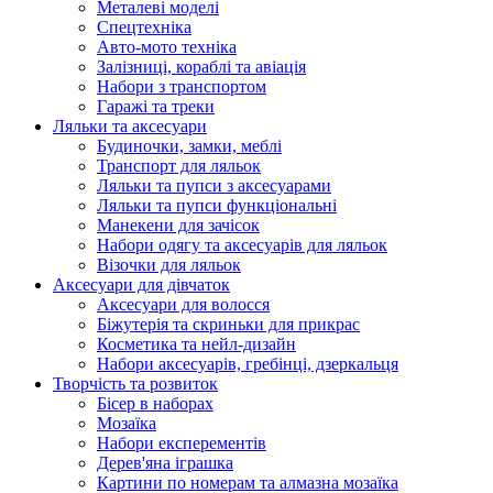
Металеві моделі
Спецтехніка
Авто-мото техніка
Залізниці, кораблі та авіація
Набори з транспортом
Гаражі та треки
Ляльки та аксесуари
Будиночки, замки, меблі
Транспорт для ляльок
Ляльки та пупси з аксесуарами
Ляльки та пупси функціональні
Манекени для зачісок
Набори одягу та аксесуарів для ляльок
Візочки для ляльок
Аксесуари для дівчаток
Аксесуари для волосся
Біжутерія та скриньки для прикрас
Косметика та нейл-дизайн
Набори аксесуарів, гребінці, дзеркальця
Творчість та розвиток
Бісер в наборах
Мозаїка
Набори експерементів
Дерев'яна іграшка
Картини по номерам та алмазна мозаїка