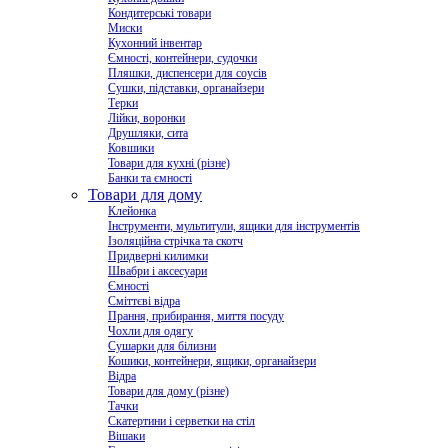
Кондитерські товари
Миски
Кухонний інвентар
Ємності, контейнери, судочки
Пляшки, диспенсери для соусів
Сушки, підставки, органайзери
Терки
Лійки, воронки
Друшляки, сита
Ковшики
Товари для кухні (різне)
Банки та ємності
Товари для дому
Клейонка
Інструменти, мультитули, ящики для інструментів
Ізоляційна стрічка та скотч
Придверні килимки
Швабри і аксесуари
Ємності
Сміттєві відра
Прання, прибирання, миття посуду
Чохли для одягу
Сушарки для білизни
Кошики, контейнери, ящики, органайзери
Відра
Товари для дому (різне)
Тачки
Скатертини і серветки на стіл
Вішаки