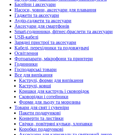
Басейни і аксесуари
Насоси, човни, аксесуари для плавання
Гаджети та аксесуари
Аудіо-гаджети та аксесуари
Аксесуари для смартфонів
Smart-годинники, фітнес-браслети та аксесуари
USB-кабелі
Зарядні пристрої та аксесуари
Кабелі, перехідники та подовжувачі
Освітлення
Фотоапарати, мікрофони та принтери
Годинники
Господарські товари
Все для випікання
Каструлі, форми для випікання
Каструлі, ковші
Кришки для каструль і сковорідок
Сковорідки і сотейники
Форми для льоду та морозива
Товари для свят і сувеніри
Пакети подарункові
Конверти та листівки
Свічки, повітряні кульки, хлопавки
Коробки подарункові
Аксесуари для карнавалу та святковий декор