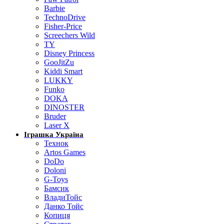
Barbie
TechnoDrive
Fisher-Price
Screechers Wild
TY
Disney Princess
GooJitZu
Kiddi Smart
LUKKY
Funko
DOKA
DINOSTER
Bruder
Laser X
Іграшка Україна
Технок
Artos Games
DoDo
Doloni
G-Toys
Бамсик
ВладиТойс
Данко Тойс
Копиця