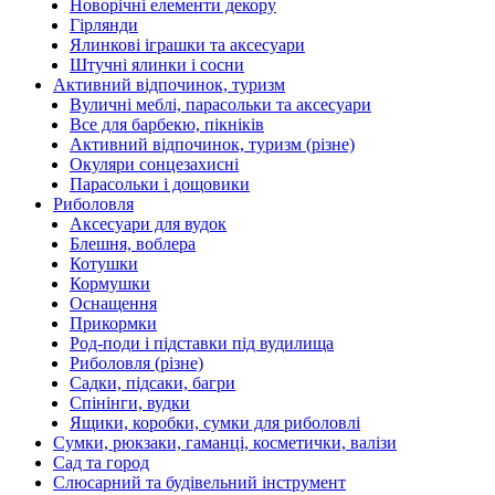
Новорічні елементи декору
Гірлянди
Ялинкові іграшки та аксесуари
Штучні ялинки і сосни
Активний відпочинок, туризм
Вуличні меблі, парасольки та аксесуари
Все для барбекю, пікніків
Активний відпочинок, туризм (різне)
Окуляри сонцезахисні
Парасольки і дощовики
Риболовля
Аксесуари для вудок
Блешня, воблера
Котушки
Кормушки
Оснащення
Прикормки
Род-поди і підставки під вудилища
Риболовля (різне)
Садки, підсаки, багри
Спінінги, вудки
Ящики, коробки, сумки для риболовлі
Сумки, рюкзаки, гаманці, косметички, валізи
Сад та город
Слюсарний та будівельний інструмент