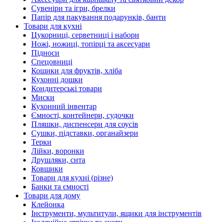
Сувеніри та ігри, брелки
Папір для пакування подарунків, банти
Товари для кухні
Цукорниці, серветниці і набори
Ножі, ножиці, топірці та аксесуари
Підноси
Спецовниці
Кошики для фруктів, хліба
Кухонні дошки
Кондитерські товари
Миски
Кухонний інвентар
Ємності, контейнери, судочки
Пляшки, диспенсери для соусів
Сушки, підставки, органайзери
Терки
Лійки, воронки
Друшляки, сита
Ковшики
Товари для кухні (різне)
Банки та ємності
Товари для дому
Клейонка
Інструменти, мультитули, ящики для інструментів