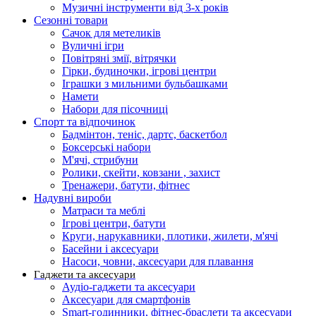
Музичні інструменти від 3-х років
Сезонні товари
Сачок для метеликів
Вуличні ігри
Повітряні змії, вітрячки
Гірки, будиночки, ігрові центри
Іграшки з мильними бульбашками
Намети
Набори для пісочниці
Спорт та відпочинок
Бадмінтон, теніс, дартс, баскетбол
Боксерські набори
М'ячі, стрибуни
Ролики, скейти, ковзани , захист
Тренажери, батути, фітнес
Надувні вироби
Матраси та меблі
Ігрові центри, батути
Круги, нарукавники, плотики, жилети, м'ячі
Басейни і аксесуари
Насоси, човни, аксесуари для плавання
Гаджети та аксесуари
Аудіо-гаджети та аксесуари
Аксесуари для смартфонів
Smart-годинники, фітнес-браслети та аксесуари