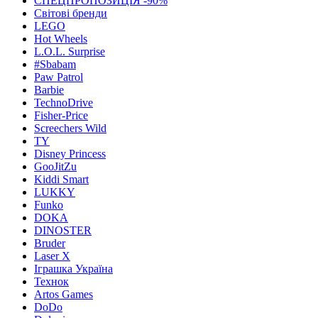
СПЕЦПРОПОЗИЦІЯ -90%
Світові бренди
LEGO
Hot Wheels
L.O.L. Surprise
#Sbabam
Paw Patrol
Barbie
TechnoDrive
Fisher-Price
Screechers Wild
TY
Disney Princess
GooJitZu
Kiddi Smart
LUKKY
Funko
DOKA
DINOSTER
Bruder
Laser X
Іграшка Україна
Технок
Artos Games
DoDo