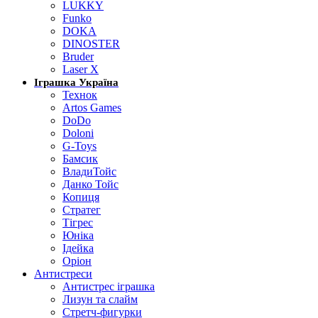
LUKKY
Funko
DOKA
DINOSTER
Bruder
Laser X
Іграшка Україна
Технок
Artos Games
DoDo
Doloni
G-Toys
Бамсик
ВладиТойс
Данко Тойс
Копиця
Стратег
Тігрес
Юніка
Ідейка
Оріон
Антистреси
Антистрес іграшка
Лизун та слайм
Стретч-фигурки