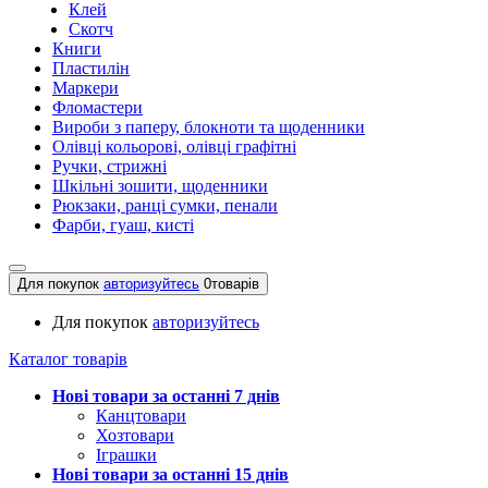
Клей
Скотч
Книги
Пластилін
Маркери
Фломастери
Вироби з паперу, блокноти та щоденники
Олівці кольорові, олівці графітні
Ручки, стрижні
Шкільні зошити, щоденники
Рюкзаки, ранці сумки, пенали
Фарби, гуаш, кисті
Для покупок
авторизуйтесь
0
товарів
Для покупок
авторизуйтесь
Каталог товарів
Нові товари за останнi 7 днiв
Канцтовари
Хозтовари
Іграшки
Нові товари за останнi 15 днiв