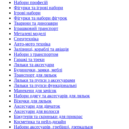
Набори професій
Фігурки та ігрові набори
Ігрові набори
Фігурки та набори фігурок
Тварини та динозаври
Іграшковий транспорт
Металеві моделі
Спецтехніка
Авто-мото техніка
Залізниці, кораблі та авіація
Набори з транспортом
Гаражі та треки
Ляльки та аксесуари
Будиночки, замки, меблі
Транспорт для ляльок
Ляльки та пупси з аксесуарами
Ляльки та пупси функціональні
Манекени для зачісок
Набори одягу та аксесуарів для ляльок
Візочки для ляльок
Аксесуари для дівчаток
Аксесуари для волосся
Біжутерія та скриньки для прикрас
Косметика та нейл-дизайн
Набори аксесуарів, гребінці, дзеркальця