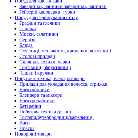
Посуд для чаю та кави
Заварники, чайники-заварники, чайники
Гейзерні кавоварки, турки
Посуд для сервірування столу
Графіни та глечики
Тарілки
Миски, салатники
Сервізи
Блюда
Соусниці, менажниці, креманки, кокотниці
Столові прилади
Склянки, келихи, чарки
Тортівниці, фруктівниці
Чашки і кружки
Побутова техніка, електротовари
Прилади для укладання волосся, стрижка
Електроплити
Блендери та міксери
Електрочайники
Батарейки
Побутова техніка (різне)
Тостери/бутербродниці/вафельниці
Ваги
Праска
Новорічні товари