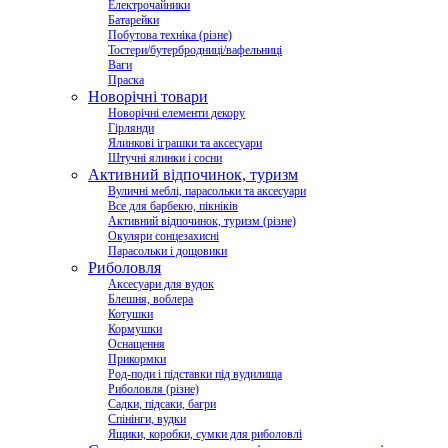
Електрочайники
Батарейки
Побутова техніка (різне)
Тостери/бутербродниці/вафельниці
Ваги
Праска
Новорічні товари
Новорічні елементи декору
Гірлянди
Ялинкові іграшки та аксесуари
Штучні ялинки і сосни
Активний відпочинок, туризм
Вуличні меблі, парасольки та аксесуари
Все для барбекю, пікніків
Активний відпочинок, туризм (різне)
Окуляри сонцезахисні
Парасольки і дощовики
Риболовля
Аксесуари для вудок
Блешня, воблера
Котушки
Кормушки
Оснащення
Прикормки
Род-поди і підставки під вудилища
Риболовля (різне)
Садки, підсаки, багри
Спінінги, вудки
Ящики, коробки, сумки для риболовлі