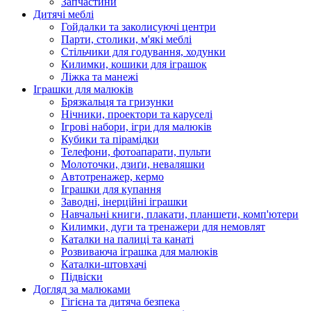
Запчастини
Дитячі меблі
Гойдалки та заколисуючі центри
Парти, столики, м'які меблі
Стільчики для годування, ходунки
Килимки, кошики для іграшок
Ліжка та манежі
Іграшки для малюків
Брязкальця та гризунки
Нічники, проектори та каруселі
Ігрові набори, ігри для малюків
Кубики та пірамідки
Телефони, фотоапарати, пульти
Молоточки, дзиґи, неваляшки
Автотренажер, кермо
Іграшки для купання
Заводні, інерційні іграшки
Навчальні книги, плакати, планшети, комп'ютери
Килимки, дуги та тренажери для немовлят
Каталки на палиці та канаті
Розвиваюча іграшка для малюків
Каталки-штовхачі
Підвіски
Догляд за малюками
Гігієна та дитяча безпека