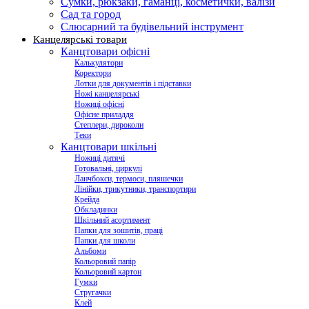
Сумки, рюкзаки, гаманці, косметички, валізи
Сад та город
Слюсарний та будівельний інструмент
Канцелярські товари
Канцтовари офісні
Калькулятори
Коректори
Лотки для документів і підставки
Ножі канцелярські
Ножиці офісні
Офісне приладдя
Степлери, дироколи
Теки
Канцтовари шкільні
Ножиці дитячі
Готовальні, циркулі
Ланчбокси, термоси, пляшечки
Лінійки, трикутники, транспортири
Крейда
Обкладинки
Шкільний асортимент
Папки для зошитів, праці
Папки для школи
Альбоми
Кольоровий папір
Кольоровий картон
Гумки
Стругачки
Клей