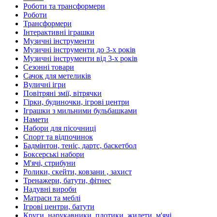
Роботи та трансформери
Роботи
Трансформери
Інтерактивні іграшки
Музичні інструменти
Музичні інструменти до 3-х років
Музичні інструменти від 3-х років
Сезонні товари
Сачок для метеликів
Вуличні ігри
Повітряні змії, вітрячки
Гірки, будиночки, ігрові центри
Іграшки з мильними бульбашками
Намети
Набори для пісочниці
Спорт та відпочинок
Бадмінтон, теніс, дартс, баскетбол
Боксерські набори
М'ячі, стрибуни
Ролики, скейти, ковзани , захист
Тренажери, батути, фітнес
Надувні вироби
Матраси та меблі
Ігрові центри, батути
Круги, нарукавники, плотики, жилети, м'ячі