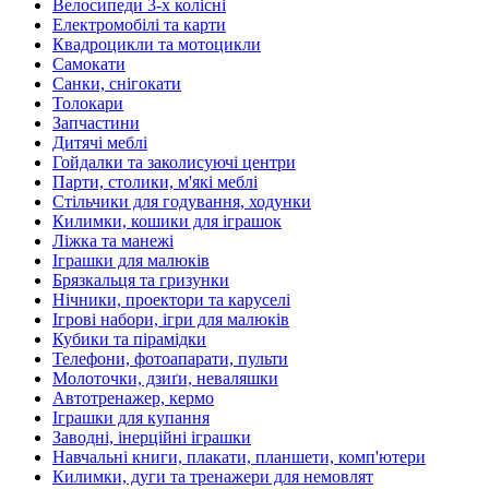
Велосипеди 3-х колісні
Електромобілі та карти
Квадроцикли та мотоцикли
Самокати
Санки, снігокати
Толокари
Запчастини
Дитячі меблі
Гойдалки та заколисуючі центри
Парти, столики, м'які меблі
Стільчики для годування, ходунки
Килимки, кошики для іграшок
Ліжка та манежі
Іграшки для малюків
Брязкальця та гризунки
Нічники, проектори та каруселі
Ігрові набори, ігри для малюків
Кубики та пірамідки
Телефони, фотоапарати, пульти
Молоточки, дзиґи, неваляшки
Автотренажер, кермо
Іграшки для купання
Заводні, інерційні іграшки
Навчальні книги, плакати, планшети, комп'ютери
Килимки, дуги та тренажери для немовлят