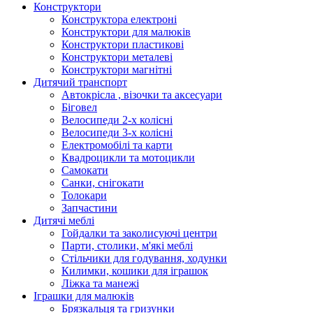
Конструктори
Конструктора електроні
Конструктори для малюків
Конструктори пластикові
Конструктори металеві
Конструктори магнітні
Дитячий транспорт
Автокрісла , візочки та аксесуари
Біговел
Велосипеди 2-х колісні
Велосипеди 3-х колісні
Електромобілі та карти
Квадроцикли та мотоцикли
Самокати
Санки, снігокати
Толокари
Запчастини
Дитячі меблі
Гойдалки та заколисуючі центри
Парти, столики, м'які меблі
Стільчики для годування, ходунки
Килимки, кошики для іграшок
Ліжка та манежі
Іграшки для малюків
Брязкальця та гризунки