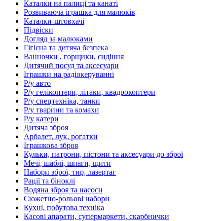
Каталки на палиці та канаті
Розвиваюча іграшка для малюків
Каталки-штовхачі
Підвіски
Догляд за малюками
Гігієна та дитяча безпека
Ванночки , горщики, сидіння
Дитячий посуд та аксесуари
Іграшки на радіокеруванні
Р/у авто
Р/у гелікоптери, літаки, квадрокоптери
Р/у спецтехніка, танки
Р/у тварини та комахи
Р/у катери
Дитяча зброя
Арбалет, лук, рогатки
Іграшкова зброя
Кульки, патрони, пістони та аксесуари до зброї
Мечі, шаблі, шпаги, щити
Набори зброї, тир, лазертаг
Рації та біноклі
Водяна зброя та насоси
Сюжетно-рольові набори
Кухні, побутова техніка
Касові апарати, супермаркети, скарбнички