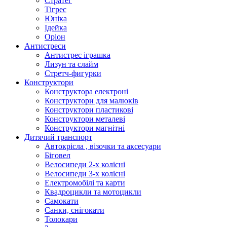
Стратег
Тігрес
Юніка
Ідейка
Оріон
Антистреси
Антистрес іграшка
Лизун та слайм
Стретч-фигурки
Конструктори
Конструктора електроні
Конструктори для малюків
Конструктори пластикові
Конструктори металеві
Конструктори магнітні
Дитячий транспорт
Автокрісла , візочки та аксесуари
Біговел
Велосипеди 2-х колісні
Велосипеди 3-х колісні
Електромобілі та карти
Квадроцикли та мотоцикли
Самокати
Санки, снігокати
Толокари