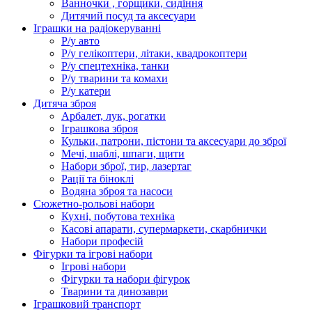
Ванночки , горщики, сидіння
Дитячий посуд та аксесуари
Іграшки на радіокеруванні
Р/у авто
Р/у гелікоптери, літаки, квадрокоптери
Р/у спецтехніка, танки
Р/у тварини та комахи
Р/у катери
Дитяча зброя
Арбалет, лук, рогатки
Іграшкова зброя
Кульки, патрони, пістони та аксесуари до зброї
Мечі, шаблі, шпаги, щити
Набори зброї, тир, лазертаг
Рації та біноклі
Водяна зброя та насоси
Сюжетно-рольові набори
Кухні, побутова техніка
Касові апарати, супермаркети, скарбнички
Набори професій
Фігурки та ігрові набори
Ігрові набори
Фігурки та набори фігурок
Тварини та динозаври
Іграшковий транспорт