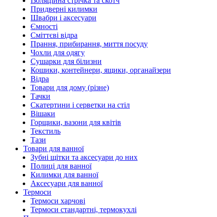
Ізоляційна стрічка та скотч
Придверні килимки
Швабри і аксесуари
Ємності
Сміттєві відра
Прання, прибирання, миття посуду
Чохли для одягу
Сушарки для білизни
Кошики, контейнери, ящики, органайзери
Відра
Товари для дому (різне)
Тачки
Скатертини і серветки на стіл
Вішаки
Горщики, вазони для квітів
Текстиль
Тази
Товари для ванної
Зубні щітки та аксесуари до них
Полиці для ванної
Килимки для ванної
Аксесуари для ванної
Термоси
Термоси харчові
Термоси стандартні, термокухлі