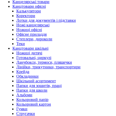
Канцелярські товари
Канцтовари офісні
Калькулятори
Коректори
Лотки для документів і підставки
Ножі канцелярські
Ножиці офісні
Офісне приладдя
Степлери, дироколи
Теки
Канцтовари шкільні
Ножиці дитячі
Готовальні, циркулі
Ланчбокси, термоси, пляшечки
Лінійки, трикутники, транспортири
Крейда
Обкладинки
Шкільний асортимент
Папки для зошитів, праці
Папки для школи
Альбоми
Кольоровий папір
Кольоровий картон
Гумки
Стругачки