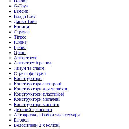
Doloni
G-Toys
Бамсик
ВладиТойс
Данко Тойс
Копиця
Стратег
Тігрес
Юніка
Ідейка
Оріон
Антистреси
Антистрес іграшка
Лизун та слайм
Стретч-фигурки
Конструктори
Конструктора електроні
Конструктори для малюків
Конструктори пластикові
Конструктори металеві
Конструктори магнітні
Дитячий транспорт
Автокрісла , візочки та аксесуари
Біговел
Велосипеди 2-х колісні