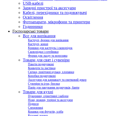
USB-кабелі
Зарядні пристрої та аксесуари
Кабелі, перехідники та подовжувачі
Освітлення
Фотоапарати, мікрофони та принтери
Годинники
Господарські товари
Все для випікання
Каструлі, форми для випікання
Каструлі, ковші
Кришки для каструль і сковорідок
Сковорідки і сотейники
Форми для льоду та морозива
Товари для свят і сувеніри
Пакети подарункові
Конверти та листівки
Свічки, повітряні кульки, хлопавки
Коробки подарункові
Аксесуари для карнавалу та святковий декор
Сувеніри та ігри, брелки
Папір для пакування подарунків, банти
Товари для кухні
Цукорниці, серветниці і набори
Ножі, ножиці, топірці та аксесуари
Підноси
Спецовниці
Кошики для фруктів, хліба
Кухонні дошки