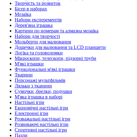
Творчість та розвиток
Бісер в наборах
Мозаїка
Набори експерементів
Дерев'яна іграшка
Картини по номерам та алмазна мозаїка
Набори для творчості
Мольберти для малювання
Дощечки для малювання та LCD планшети
Логіка та головоломки
Мікроскопи, телескопи, підзорні труби
М'які іграшки
Функціональні м'які іграшки
Тварини
Персонажі мультфільмів
Ляльки з тканини
Сумочки ,брелки, подушки
М'яка іграшка в наборі
Настільні ігри
Економічні настільні ігри
Електронні ігри
Розважальні настільні ігри
Розвиваючі настільні ігри
Спортивні настільні ігри
Пазли