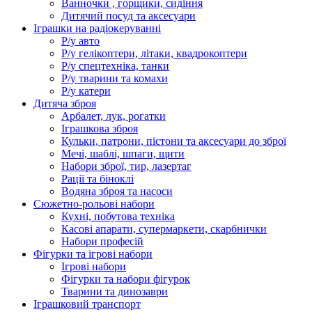
Ванночки , горщики, сидіння
Дитячий посуд та аксесуари
Іграшки на радіокеруванні
Р/у авто
Р/у гелікоптери, літаки, квадрокоптери
Р/у спецтехніка, танки
Р/у тварини та комахи
Р/у катери
Дитяча зброя
Арбалет, лук, рогатки
Іграшкова зброя
Кульки, патрони, пістони та аксесуари до зброї
Мечі, шаблі, шпаги, щити
Набори зброї, тир, лазертаг
Рації та біноклі
Водяна зброя та насоси
Сюжетно-рольові набори
Кухні, побутова техніка
Касові апарати, супермаркети, скарбнички
Набори професій
Фігурки та ігрові набори
Ігрові набори
Фігурки та набори фігурок
Тварини та динозаври
Іграшковий транспорт