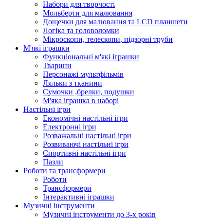
Набори для творчості
Мольберти для малювання
Дощечки для малювання та LCD планшети
Логіка та головоломки
Мікроскопи, телескопи, підзорні труби
М'які іграшки
Функціональні м'які іграшки
Тварини
Персонажі мультфільмів
Ляльки з тканини
Сумочки ,брелки, подушки
М'яка іграшка в наборі
Настільні ігри
Економічні настільні ігри
Електронні ігри
Розважальні настільні ігри
Розвиваючі настільні ігри
Спортивні настільні ігри
Пазли
Роботи та трансформери
Роботи
Трансформери
Інтерактивні іграшки
Музичні інструменти
Музичні інструменти до 3-х років