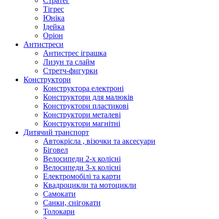
Стратег
Тігрес
Юніка
Ідейка
Оріон
Антистреси
Антистрес іграшка
Лизун та слайм
Стретч-фигурки
Конструктори
Конструктора електроні
Конструктори для малюків
Конструктори пластикові
Конструктори металеві
Конструктори магнітні
Дитячий транспорт
Автокрісла , візочки та аксесуари
Біговел
Велосипеди 2-х колісні
Велосипеди 3-х колісні
Електромобілі та карти
Квадроцикли та мотоцикли
Самокати
Санки, снігокати
Толокари