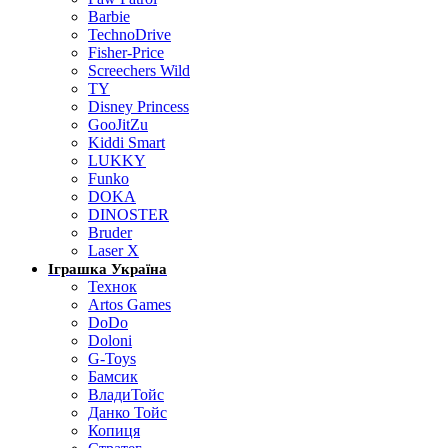
Barbie
TechnoDrive
Fisher-Price
Screechers Wild
TY
Disney Princess
GooJitZu
Kiddi Smart
LUKKY
Funko
DOKA
DINOSTER
Bruder
Laser X
Іграшка Україна
Технок
Artos Games
DoDo
Doloni
G-Toys
Бамсик
ВладиТойс
Данко Тойс
Копиця