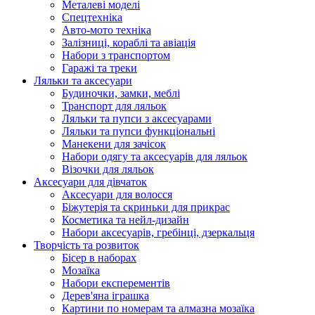
Металеві моделі
Спецтехніка
Авто-мото техніка
Залізниці, кораблі та авіація
Набори з транспортом
Гаражі та треки
Ляльки та аксесуари
Будиночки, замки, меблі
Транспорт для ляльок
Ляльки та пупси з аксесуарами
Ляльки та пупси функціональні
Манекени для зачісок
Набори одягу та аксесуарів для ляльок
Візочки для ляльок
Аксесуари для дівчаток
Аксесуари для волосся
Біжутерія та скриньки для прикрас
Косметика та нейл-дизайн
Набори аксесуарів, гребінці, дзеркальця
Творчість та розвиток
Бісер в наборах
Мозаїка
Набори експерементів
Дерев'яна іграшка
Картини по номерам та алмазна мозаїка