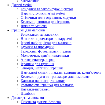
Запчастини
Дитячі меблі
Гойдалки та заколисуючі центри
Парти, столики, м'які меблі
Стільчики для годування, ходунки
Килимки, кошики для іграшок
Ліжка та манежі
Іграшки для малюків
Брязкальця та гризунки
Нічники, проектори та каруселі
Ігрові набори, ігри для малюків
Кубики та пірамідки
Телефони, фотоапарати, пульти
Молоточки, дзиґи, неваляшки
Автотренажер, кермо
Іграшки для купання
Заводні, інерційні іграшки
Навчальні книги, плакати, планшети, комп'ютери
Килимки, дуги та тренажери для немовлят
Каталки на палиці та канаті
Розвиваюча іграшка для малюків
Каталки-штовхачі
Підвіски
Догляд за малюками
Гігієна та дитяча безпека