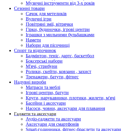
Музичні інструменти від 3-х років
Сезонні товари
Сачок для метеликів
Вуличні ігри
Повітряні змії, вітрячки
Гірки, будиночки, ігрові центри
Іграшки з мильними бульбашками
Намети
Набори для пісочниці
Спорт та відпочинок
Бадмінтон, теніс, дартс, баскетбол
Боксерські набори
М'ячі, стрибуни
Ролики, скейти, ковзани , захист
Тренажери, батути, фітнес
Надувні вироби
Матраси та меблі
Ігрові центри, батути
Круги, нарукавники, плотики, жилети, м'ячі
Басейни і аксесуари
Насоси, човни, аксесуари для плавання
Гаджети та аксесуари
Аудіо-гаджети та аксесуари
Аксесуари для смартфонів
Smart-годинники, фітнес-браслети та аксесуари