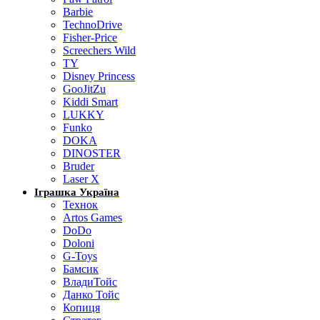
Barbie
TechnoDrive
Fisher-Price
Screechers Wild
TY
Disney Princess
GooJitZu
Kiddi Smart
LUKKY
Funko
DOKA
DINOSTER
Bruder
Laser X
Іграшка Україна
Технок
Artos Games
DoDo
Doloni
G-Toys
Бамсик
ВладиТойс
Данко Тойс
Копиця