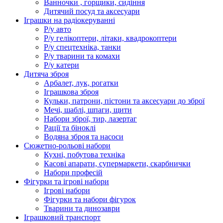
Ванночки , горщики, сидіння
Дитячий посуд та аксесуари
Іграшки на радіокеруванні
Р/у авто
Р/у гелікоптери, літаки, квадрокоптери
Р/у спецтехніка, танки
Р/у тварини та комахи
Р/у катери
Дитяча зброя
Арбалет, лук, рогатки
Іграшкова зброя
Кульки, патрони, пістони та аксесуари до зброї
Мечі, шаблі, шпаги, щити
Набори зброї, тир, лазертаг
Рації та біноклі
Водяна зброя та насоси
Сюжетно-рольові набори
Кухні, побутова техніка
Касові апарати, супермаркети, скарбнички
Набори професій
Фігурки та ігрові набори
Ігрові набори
Фігурки та набори фігурок
Тварини та динозаври
Іграшковий транспорт