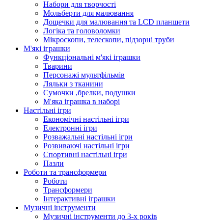
Набори для творчості
Мольберти для малювання
Дощечки для малювання та LCD планшети
Логіка та головоломки
Мікроскопи, телескопи, підзорні труби
М'які іграшки
Функціональні м'які іграшки
Тварини
Персонажі мультфільмів
Ляльки з тканини
Сумочки ,брелки, подушки
М'яка іграшка в наборі
Настільні ігри
Економічні настільні ігри
Електронні ігри
Розважальні настільні ігри
Розвиваючі настільні ігри
Спортивні настільні ігри
Пазли
Роботи та трансформери
Роботи
Трансформери
Інтерактивні іграшки
Музичні інструменти
Музичні інструменти до 3-х років