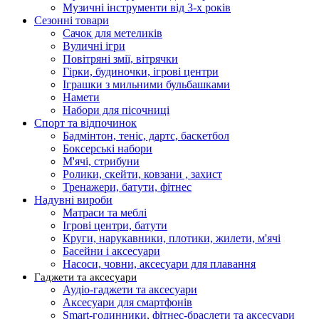
Музичні інструменти від 3-х років
Сезонні товари
Сачок для метеликів
Вуличні ігри
Повітряні змії, вітрячки
Гірки, будиночки, ігрові центри
Іграшки з мильними бульбашками
Намети
Набори для пісочниці
Спорт та відпочинок
Бадмінтон, теніс, дартс, баскетбол
Боксерські набори
М'ячі, стрибуни
Ролики, скейти, ковзани , захист
Тренажери, батути, фітнес
Надувні вироби
Матраси та меблі
Ігрові центри, батути
Круги, нарукавники, плотики, жилети, м'ячі
Басейни і аксесуари
Насоси, човни, аксесуари для плавання
Гаджети та аксесуари
Аудіо-гаджети та аксесуари
Аксесуари для смартфонів
Smart-годинники, фітнес-браслети та аксесуари