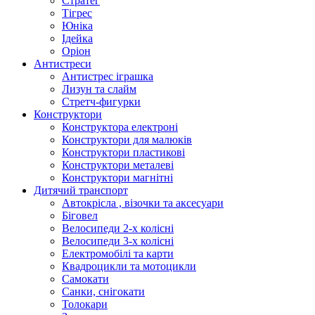
Стратег
Тігрес
Юніка
Ідейка
Оріон
Антистреси
Антистрес іграшка
Лизун та слайм
Стретч-фигурки
Конструктори
Конструктора електроні
Конструктори для малюків
Конструктори пластикові
Конструктори металеві
Конструктори магнітні
Дитячий транспорт
Автокрісла , візочки та аксесуари
Біговел
Велосипеди 2-х колісні
Велосипеди 3-х колісні
Електромобілі та карти
Квадроцикли та мотоцикли
Самокати
Санки, снігокати
Толокари