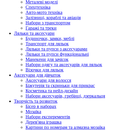
Металеві моделі
Спецтехніка
Авто-мото техніка
Залізниці, кораблі та авіація
Набори з транспортом
Гаражі та треки
Ляльки та аксесуари
Будиночки, замки, меблі
Транспорт для ляльок
Ляльки та пупси з аксесуарами
Ляльки та пупси функціональні
Манекени для зачісок
Набори одягу та аксесуарів для ляльок
Візочки для ляльок
Аксесуари для дівчаток
Аксесуари для волосся
Біжутерія та скриньки для прикрас
Косметика та нейл-дизайн
Набори аксесуарів, гребінці, дзеркальця
Творчість та розвиток
Бісер в наборах
Мозаїка
Набори експерементів
Дерев'яна іграшка
Картини по номерам та алмазна мозаїка