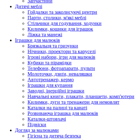
Запчастини
Дитячі меблі
Гойдалки та заколисуючі центри
Парти, столики, м'які меблі
Стільчики для годування, ходунки
Килимки, кошики для іграшок
Ліжка та манежі
Іграшки для малюків
Брязкальця та гризунки
Нічники, проектори та каруселі
Ігрові набори, ігри для малюків
Кубики та пірамідки
Телефони, фотоапарати, пульти
Молоточки, дзиґи, неваляшки
Автотренажер, кермо
Іграшки для купання
Заводні, інерційні іграшки
Навчальні книги, плакати, планшети, комп'ютери
Килимки, дуги та тренажери для немовлят
Каталки на палиці та канаті
Розвиваюча іграшка для малюків
Каталки-штовхачі
Підвіски
Догляд за малюками
Гігієна та дитяча безпека