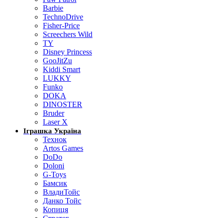
Barbie
TechnoDrive
Fisher-Price
Screechers Wild
TY
Disney Princess
GooJitZu
Kiddi Smart
LUKKY
Funko
DOKA
DINOSTER
Bruder
Laser X
Іграшка Україна
Технок
Artos Games
DoDo
Doloni
G-Toys
Бамсик
ВладиТойс
Данко Тойс
Копиця