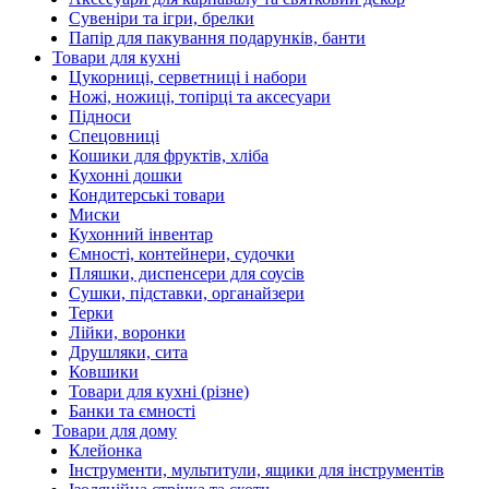
Сувеніри та ігри, брелки
Папір для пакування подарунків, банти
Товари для кухні
Цукорниці, серветниці і набори
Ножі, ножиці, топірці та аксесуари
Підноси
Спецовниці
Кошики для фруктів, хліба
Кухонні дошки
Кондитерські товари
Миски
Кухонний інвентар
Ємності, контейнери, судочки
Пляшки, диспенсери для соусів
Сушки, підставки, органайзери
Терки
Лійки, воронки
Друшляки, сита
Ковшики
Товари для кухні (різне)
Банки та ємності
Товари для дому
Клейонка
Інструменти, мультитули, ящики для інструментів