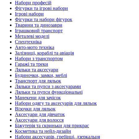
Набори професій
Фігурки та ігрові набори
Ігрові набори
Фігурки та набори фігурок
Тварини та динозаври
Іграшковий транспорт
Металеві моделі
Спецтехніка
Авто-мото техніка
Залізниці, кораблі та авіація
Набори з транспортом
Гаражі та треки
Ляльки та аксесуари
Будиночки, замки, меблі
Транспорт для ляльок
Ляльки та пупси з аксесуарами
Ляльки та пупси функціональні
Манекени для зачісок
Набори одягу та аксесуарів для ляльок
Візочки для ляльок
Аксесуари для дівчаток
Аксесуари для волосся
Біжутерія та скриньки для прикрас
Косметика та нейл-дизайн
Набори аксесуарів, гребінці, дзеркальця