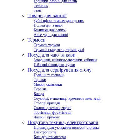
Горщики, вазони для квітів
Текстиль
Тази
Товари для ванної
Зубні щітки та аксесуари до них
Полиці для ванної
Килимки для ванної
Аксесуари для ванної
Термоси
Термоси харчові
Термоси стандартні, термокухлі
Посуд для чаю та кави
Заварники, чайники-заварники, чайники
Гейзерні кавоварки, турки
Посуд для сервірування столу
Графіни та глечики
Тарілки
Миски, салатники
Сервізи
Блюда
Соусниці, менажниці, креманки, кокотниці
Столові прилади
Склянки, келихи, чарки
Тортівниці, фруктівниці
Чашки і кружки
Побутова техніка, електротовари
Прилади для укладання волосся, стрижка
Електроплити
Блендери та міксери