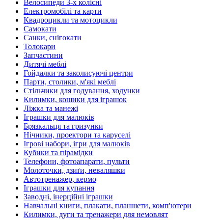
Велосипеди 3-х колісні
Електромобілі та карти
Квадроцикли та мотоцикли
Самокати
Санки, снігокати
Толокари
Запчастини
Дитячі меблі
Гойдалки та заколисуючі центри
Парти, столики, м'які меблі
Стільчики для годування, ходунки
Килимки, кошики для іграшок
Ліжка та манежі
Іграшки для малюків
Брязкальця та гризунки
Нічники, проектори та каруселі
Ігрові набори, ігри для малюків
Кубики та пірамідки
Телефони, фотоапарати, пульти
Молоточки, дзиґи, неваляшки
Автотренажер, кермо
Іграшки для купання
Заводні, інерційні іграшки
Навчальні книги, плакати, планшети, комп'ютери
Килимки, дуги та тренажери для немовлят