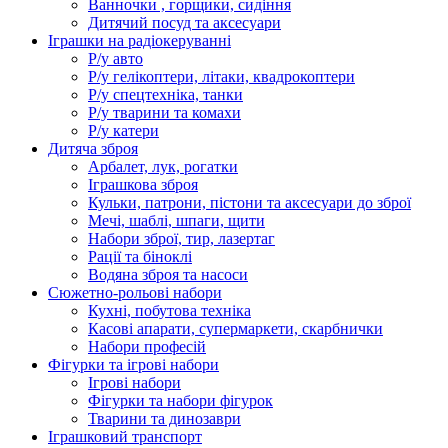
Ванночки , горщики, сидіння
Дитячий посуд та аксесуари
Іграшки на радіокеруванні
Р/у авто
Р/у гелікоптери, літаки, квадрокоптери
Р/у спецтехніка, танки
Р/у тварини та комахи
Р/у катери
Дитяча зброя
Арбалет, лук, рогатки
Іграшкова зброя
Кульки, патрони, пістони та аксесуари до зброї
Мечі, шаблі, шпаги, щити
Набори зброї, тир, лазертаг
Рації та біноклі
Водяна зброя та насоси
Сюжетно-рольові набори
Кухні, побутова техніка
Касові апарати, супермаркети, скарбнички
Набори професій
Фігурки та ігрові набори
Ігрові набори
Фігурки та набори фігурок
Тварини та динозаври
Іграшковий транспорт