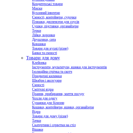
Кондитерські товари
Миски
Кухонний інвентар
Ємності, контейнери, судочки
Пляшки, диспенсери для соусів
Сушки, підставки, органайзери
Терки
Лійки, воронки
Друшляки, сита
Ковшики
Товари для кухні (різне)
Банки та ємності
Товари для дому
Клейонка
Інструменти, мультитули, ящики для інструментів
Ізоляційна стрічка та скотч
Придверні килимки
Швабри і аксесуари
Ємності
Сміттєві відра
Прання, прибирання, миття посуду
Чохли для одягу
Сушарки для білизни
Кошики, контейнери, ящики, органайзери
Відра
Товари для дому (різне)
Тачки
Скатертини і серветки на стіл
Вішаки