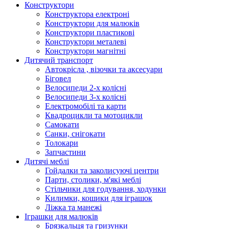
Конструктори
Конструктора електроні
Конструктори для малюків
Конструктори пластикові
Конструктори металеві
Конструктори магнітні
Дитячий транспорт
Автокрісла , візочки та аксесуари
Біговел
Велосипеди 2-х колісні
Велосипеди 3-х колісні
Електромобілі та карти
Квадроцикли та мотоцикли
Самокати
Санки, снігокати
Толокари
Запчастини
Дитячі меблі
Гойдалки та заколисуючі центри
Парти, столики, м'які меблі
Стільчики для годування, ходунки
Килимки, кошики для іграшок
Ліжка та манежі
Іграшки для малюків
Брязкальця та гризунки