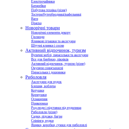
Електрочайники
Батарейки
Побутова техніка (різне)
Тостери/бутербродниці/вафельниці
Ваги
Праска
Новорічні товари
Новорічні елементи декору
Гірлянди
Ялинкові іграшки та аксесуари
Штучні ялинки і сосни
Активний відпочинок, туризм
Вуличні меблі, парасольки та аксесуари
Все для барбекю, пікніків
Активний відпочинок, туризм (різне)
Окуляри сонцезахисні
Парасольки і дощовики
Риболовля
Аксесуари для вудок
Блешня, воблера
Котушки
Кормушки
Оснащення
Прикормки
Род-поди і підставки під вудилища
Риболовля (різне)
Садки, підсаки, багри
Спінінги, вудки
Ящики, коробки, сумки для риболовлі