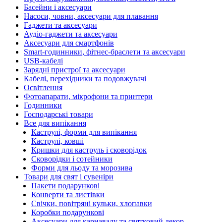
Басейни і аксесуари
Насоси, човни, аксесуари для плавання
Гаджети та аксесуари
Аудіо-гаджети та аксесуари
Аксесуари для смартфонів
Smart-годинники, фітнес-браслети та аксесуари
USB-кабелі
Зарядні пристрої та аксесуари
Кабелі, перехідники та подовжувачі
Освітлення
Фотоапарати, мікрофони та принтери
Годинники
Господарські товари
Все для випікання
Каструлі, форми для випікання
Каструлі, ковші
Кришки для каструль і сковорідок
Сковорідки і сотейники
Форми для льоду та морозива
Товари для свят і сувеніри
Пакети подарункові
Конверти та листівки
Свічки, повітряні кульки, хлопавки
Коробки подарункові
Аксесуари для карнавалу та святковий декор