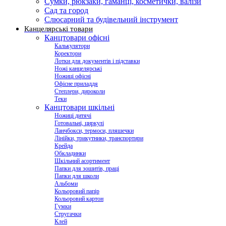
Сумки, рюкзаки, гаманці, косметички, валізи
Сад та город
Слюсарний та будівельний інструмент
Канцелярські товари
Канцтовари офісні
Калькулятори
Коректори
Лотки для документів і підставки
Ножі канцелярські
Ножиці офісні
Офісне приладдя
Степлери, дироколи
Теки
Канцтовари шкільні
Ножиці дитячі
Готовальні, циркулі
Ланчбокси, термоси, пляшечки
Лінійки, трикутники, транспортири
Крейда
Обкладинки
Шкільний асортимент
Папки для зошитів, праці
Папки для школи
Альбоми
Кольоровий папір
Кольоровий картон
Гумки
Стругачки
Клей