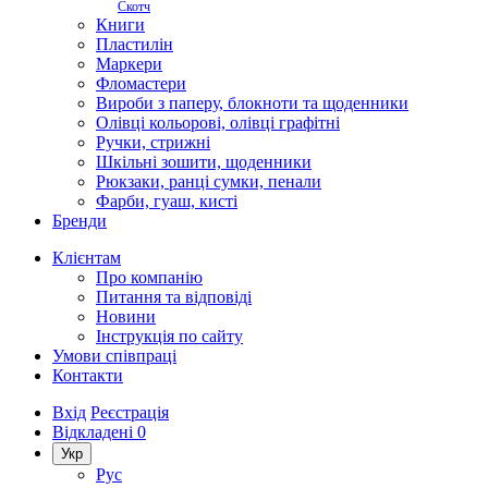
Скотч
Книги
Пластилін
Маркери
Фломастери
Вироби з паперу, блокноти та щоденники
Олівці кольорові, олівці графітні
Ручки, стрижні
Шкільні зошити, щоденники
Рюкзаки, ранці сумки, пенали
Фарби, гуаш, кисті
Бренди
Клієнтам
Про компанію
Питання та відповіді
Новини
Інструкція по сайту
Умови співпраці
Контакти
Вхід
Реєстрація
Відкладені
0
Укр
Рус