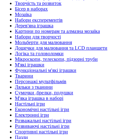
Творчість та розвиток
Бісер в наборах
Мозаїка
Набори експерементів
Дерев'яна іграшка
Картини по номерам та алмазна мозаїка
Набори для творчості
Мольберти для малювання
Дощечки для малювання та LCD планшети
Логіка та головоломки
Мікроскопи, телескопи, підзорні труби
М'які іграшки
Функціональні м'які іграшки
Тварини
Персонажі мультфільмів
Ляльки з тканини
Сумочки ,брелки, подушки
М'яка іграшка в наборі
Настільні ігри
Економічні настільні ігри
Електронні ігри
Розважальні настільні ігри
Розвиваючі настільні ігри
Спортивні настільні ігри
Пазли