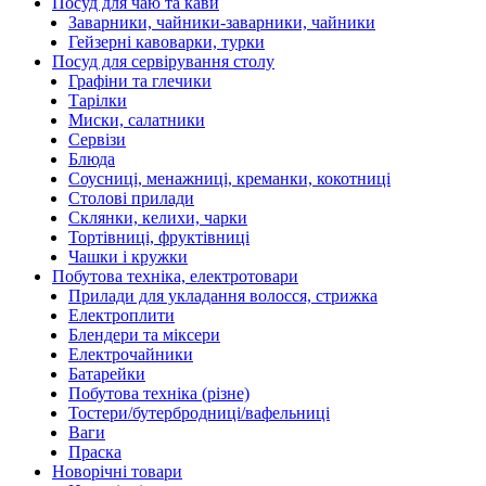
Посуд для чаю та кави
Заварники, чайники-заварники, чайники
Гейзерні кавоварки, турки
Посуд для сервірування столу
Графіни та глечики
Тарілки
Миски, салатники
Сервізи
Блюда
Соусниці, менажниці, креманки, кокотниці
Столові прилади
Склянки, келихи, чарки
Тортівниці, фруктівниці
Чашки і кружки
Побутова техніка, електротовари
Прилади для укладання волосся, стрижка
Електроплити
Блендери та міксери
Електрочайники
Батарейки
Побутова техніка (різне)
Тостери/бутербродниці/вафельниці
Ваги
Праска
Новорічні товари