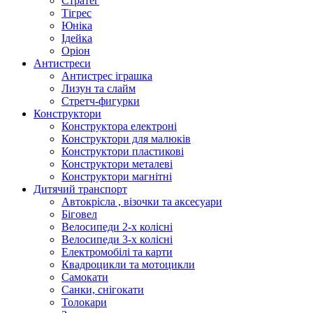
Стратег
Тігрес
Юніка
Ідейка
Оріон
Антистреси
Антистрес іграшка
Лизун та слайм
Стретч-фигурки
Конструктори
Конструктора електроні
Конструктори для малюків
Конструктори пластикові
Конструктори металеві
Конструктори магнітні
Дитячий транспорт
Автокрісла , візочки та аксесуари
Біговел
Велосипеди 2-х колісні
Велосипеди 3-х колісні
Електромобілі та карти
Квадроцикли та мотоцикли
Самокати
Санки, снігокати
Толокари