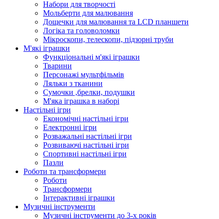
Набори для творчості
Мольберти для малювання
Дощечки для малювання та LCD планшети
Логіка та головоломки
Мікроскопи, телескопи, підзорні труби
М'які іграшки
Функціональні м'які іграшки
Тварини
Персонажі мультфільмів
Ляльки з тканини
Сумочки ,брелки, подушки
М'яка іграшка в наборі
Настільні ігри
Економічні настільні ігри
Електронні ігри
Розважальні настільні ігри
Розвиваючі настільні ігри
Спортивні настільні ігри
Пазли
Роботи та трансформери
Роботи
Трансформери
Інтерактивні іграшки
Музичні інструменти
Музичні інструменти до 3-х років