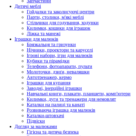
Запчастини
Дитячі меблі
Гойдалки та заколисуючі центри
Парти, столики, м'які меблі
Стільчики для годування, ходунки
Килимки, кошики для іграшок
Ліжка та манежі
Іграшки для малюків
Брязкальця та гризунки
Нічники, проектори та каруселі
Ігрові набори, ігри для малюків
Кубики та пірамідки
Телефони, фотоапарати, пульти
Молоточки, дзиґи, неваляшки
Автотренажер, кермо
Іграшки для купання
Заводні, інерційні іграшки
Навчальні книги, плакати, планшети, комп'ютери
Килимки, дуги та тренажери для немовлят
Каталки на палиці та канаті
Розвиваюча іграшка для малюків
Каталки-штовхачі
Підвіски
Догляд за малюками
Гігієна та дитяча безпека