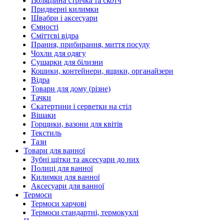
Ізоляційна стрічка та скотч
Придверні килимки
Швабри і аксесуари
Ємності
Сміттєві відра
Прання, прибирання, миття посуду
Чохли для одягу
Сушарки для білизни
Кошики, контейнери, ящики, органайзери
Відра
Товари для дому (різне)
Тачки
Скатертини і серветки на стіл
Вішаки
Горщики, вазони для квітів
Текстиль
Тази
Товари для ванної
Зубні щітки та аксесуари до них
Полиці для ванної
Килимки для ванної
Аксесуари для ванної
Термоси
Термоси харчові
Термоси стандартні, термокухлі