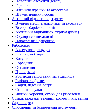
Новорічні елементи декору
Гірлянди
Ялинкові іграшки та аксесуари
Штучні ялинки і сосни
Активний відпочинок, туризм
Вуличні меблі, парасольки та аксесуари
Все для барбекю, пікніків
Активний відпочинок, туризм (різне)
Окуляри сонцезахисні
Парасольки і дощовики
Риболовля
Аксесуари для вудок
Блешня, воблера
Котушки
Кормушки
Оснащення
Прикормки
Род-поди і підставки під вудилища
Риболовля (різне)
Садки, підсаки, багри
Спінінги, вудки
Ящики, коробки, сумки для риболовлі
Сумки, рюкзаки, гаманці, косметички, валізи
Сад та город
Слюсарний та будівельний інструмент