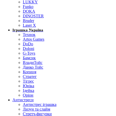
LUKKY
Funko
DOKA
DINOSTER
Bruder
Laser X
Іграшка Україна
Технок
Artos Games
DoDo
Doloni
G-Toys
Бамсик
ВладиТойс
Данко Тойс
Копиця
Стратег
Тігрес
Юніка
Ідейка
Оріон
Антистреси
Антистрес іграшка
Лизун та слайм
Стретч-фигурки