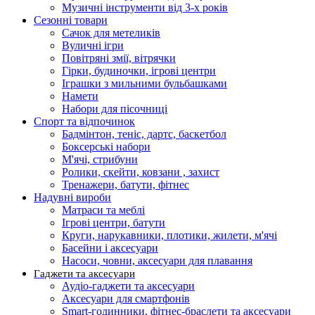
Музичні інструменти від 3-х років
Сезонні товари
Сачок для метеликів
Вуличні ігри
Повітряні змії, вітрячки
Гірки, будиночки, ігрові центри
Іграшки з мильними бульбашками
Намети
Набори для пісочниці
Спорт та відпочинок
Бадмінтон, теніс, дартс, баскетбол
Боксерські набори
М'ячі, стрибуни
Ролики, скейти, ковзани , захист
Тренажери, батути, фітнес
Надувні вироби
Матраси та меблі
Ігрові центри, батути
Круги, нарукавники, плотики, жилети, м'ячі
Басейни і аксесуари
Насоси, човни, аксесуари для плавання
Гаджети та аксесуари
Аудіо-гаджети та аксесуари
Аксесуари для смартфонів
Smart-годинники, фітнес-браслети та аксесуари