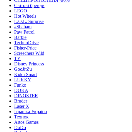
СПЕЦПРОПОЗИЦІЯ -90%
Світові бренди
LEGO
Hot Wheels
L.O.L. Surprise
#Sbabam
Paw Patrol
Barbie
TechnoDrive
Fisher-Price
Screechers Wild
TY
Disney Princess
GooJitZu
Kiddi Smart
LUKKY
Funko
DOKA
DINOSTER
Bruder
Laser X
Іграшка Україна
Технок
Artos Games
DoDo