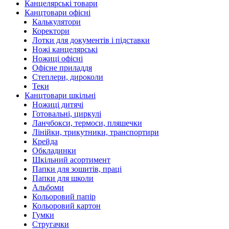
Канцелярські товари
Канцтовари офісні
Калькулятори
Коректори
Лотки для документів і підставки
Ножі канцелярські
Ножиці офісні
Офісне приладдя
Степлери, дироколи
Теки
Канцтовари шкільні
Ножиці дитячі
Готовальні, циркулі
Ланчбокси, термоси, пляшечки
Лінійки, трикутники, транспортири
Крейда
Обкладинки
Шкільний асортимент
Папки для зошитів, праці
Папки для школи
Альбоми
Кольоровий папір
Кольоровий картон
Гумки
Стругачки