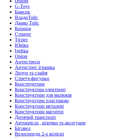
Doloni
G-Toys
Бамсик
ВладиТойс
Данко Тойс
Копиця
Стратег
Тігрес
Юніка
Ідейка
Оріон
Антистреси
Антистрес іграшка
Лизун та слайм
Стретч-фигурки
Конструктори
Конструктора електроні
Конструктори для малюків
Конструктори пластикові
Конструктори металеві
Конструктори магнітні
Дитячий транспорт
Автокрісла , візочки та аксесуари
Біговел
Велосипеди 2-х колісні