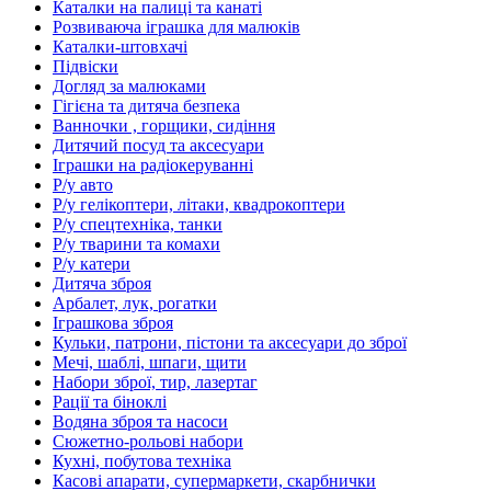
Каталки на палиці та канаті
Розвиваюча іграшка для малюків
Каталки-штовхачі
Підвіски
Догляд за малюками
Гігієна та дитяча безпека
Ванночки , горщики, сидіння
Дитячий посуд та аксесуари
Іграшки на радіокеруванні
Р/у авто
Р/у гелікоптери, літаки, квадрокоптери
Р/у спецтехніка, танки
Р/у тварини та комахи
Р/у катери
Дитяча зброя
Арбалет, лук, рогатки
Іграшкова зброя
Кульки, патрони, пістони та аксесуари до зброї
Мечі, шаблі, шпаги, щити
Набори зброї, тир, лазертаг
Рації та біноклі
Водяна зброя та насоси
Сюжетно-рольові набори
Кухні, побутова техніка
Касові апарати, супермаркети, скарбнички