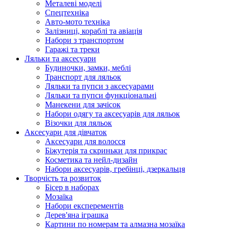
Металеві моделі
Спецтехніка
Авто-мото техніка
Залізниці, кораблі та авіація
Набори з транспортом
Гаражі та треки
Ляльки та аксесуари
Будиночки, замки, меблі
Транспорт для ляльок
Ляльки та пупси з аксесуарами
Ляльки та пупси функціональні
Манекени для зачісок
Набори одягу та аксесуарів для ляльок
Візочки для ляльок
Аксесуари для дівчаток
Аксесуари для волосся
Біжутерія та скриньки для прикрас
Косметика та нейл-дизайн
Набори аксесуарів, гребінці, дзеркальця
Творчість та розвиток
Бісер в наборах
Мозаїка
Набори експерементів
Дерев'яна іграшка
Картини по номерам та алмазна мозаїка