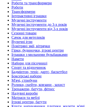
Роботи та трансформери
Роботи
Трансформери
Інтерактивні іграшки
Музичні інструменти
Музичні інструменти до 3-х років
Музичні інструменти від 3-х років
Сезонні товари
Сачок для метеликів
Вуличні ігри
Повітряні змії, вітрячки
Гірки, будиночки, ігрові центри
Іграшки з мильними бульбашками
Намети
Набори для пісочниці
Спорт та відпочинок
Бадмінтон, теніс, дартс, баскетбол
Боксерські набори
М'ячі, стрибуни
Ролики, скейти, ковзани , захист
Тренажери, батути, фітнес
Надувні вироби
Матраси та меблі
Ігрові центри, батути
Круги, нарукавники, плотики, жилети, м'ячі