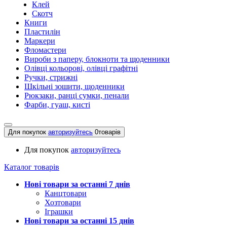
Клей
Скотч
Книги
Пластилін
Маркери
Фломастери
Вироби з паперу, блокноти та щоденники
Олівці кольорові, олівці графітні
Ручки, стрижні
Шкільні зошити, щоденники
Рюкзаки, ранці сумки, пенали
Фарби, гуаш, кисті
Для покупок
авторизуйтесь
0
товарів
Для покупок
авторизуйтесь
Каталог товарів
Нові товари за останнi 7 днiв
Канцтовари
Хозтовари
Іграшки
Нові товари за останнi 15 днiв