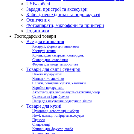
USB-кабелі
Зарядні пристрої та аксесуари
Кабелі, перехідники та подовжувачі
Освітлення
Фотоапарати, мікрофони та принтери
Годинники
Господарські товари
Все для випікання
Каструлі, форми для випікання
Каструлі, ковші
Кришки для каструль і сковорідок
Сковорідки і сотейники
Форми для льоду та морозива
Товари для свят і сувеніри
Пакети подарункові
Конверти та листівки
Свічки, повітряні кульки, хлопавки
Коробки подарункові
Аксесуари для карнавалу та святковий декор
Сувеніри та ігри, брелки
Папір для пакування подарунків, банти
Товари для кухні
Цукорниці, серветниці і набори
Ножі, ножиці, топірці та аксесуари
Підноси
Спецовниці
Кошики для фруктів, хліба
Кухонні дошки