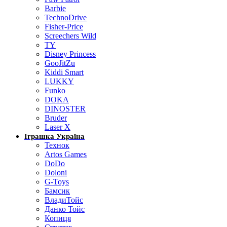
Barbie
TechnoDrive
Fisher-Price
Screechers Wild
TY
Disney Princess
GooJitZu
Kiddi Smart
LUKKY
Funko
DOKA
DINOSTER
Bruder
Laser X
Іграшка Україна
Технок
Artos Games
DoDo
Doloni
G-Toys
Бамсик
ВладиТойс
Данко Тойс
Копиця