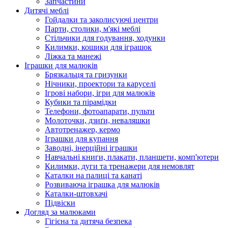
Запчастини
Дитячі меблі
Гойдалки та заколисуючі центри
Парти, столики, м'які меблі
Стільчики для годування, ходунки
Килимки, кошики для іграшок
Ліжка та манежі
Іграшки для малюків
Брязкальця та гризунки
Нічники, проектори та каруселі
Ігрові набори, ігри для малюків
Кубики та пірамідки
Телефони, фотоапарати, пульти
Молоточки, дзиґи, неваляшки
Автотренажер, кермо
Іграшки для купання
Заводні, інерційні іграшки
Навчальні книги, плакати, планшети, комп'ютери
Килимки, дуги та тренажери для немовлят
Каталки на палиці та канаті
Розвиваюча іграшка для малюків
Каталки-штовхачі
Підвіски
Догляд за малюками
Гігієна та дитяча безпека