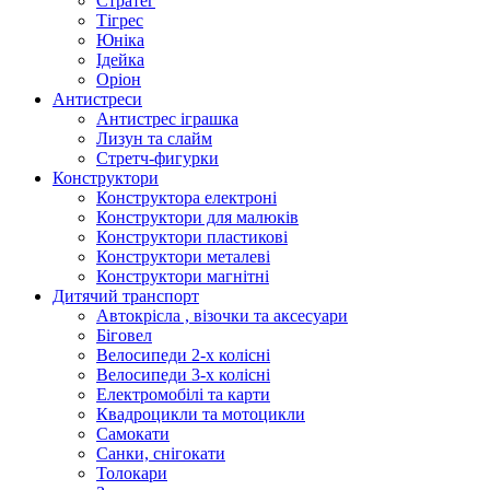
Стратег
Тігрес
Юніка
Ідейка
Оріон
Антистреси
Антистрес іграшка
Лизун та слайм
Стретч-фигурки
Конструктори
Конструктора електроні
Конструктори для малюків
Конструктори пластикові
Конструктори металеві
Конструктори магнітні
Дитячий транспорт
Автокрісла , візочки та аксесуари
Біговел
Велосипеди 2-х колісні
Велосипеди 3-х колісні
Електромобілі та карти
Квадроцикли та мотоцикли
Самокати
Санки, снігокати
Толокари