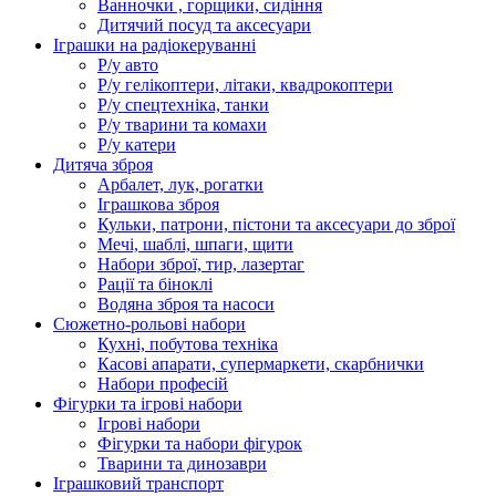
Ванночки , горщики, сидіння
Дитячий посуд та аксесуари
Іграшки на радіокеруванні
Р/у авто
Р/у гелікоптери, літаки, квадрокоптери
Р/у спецтехніка, танки
Р/у тварини та комахи
Р/у катери
Дитяча зброя
Арбалет, лук, рогатки
Іграшкова зброя
Кульки, патрони, пістони та аксесуари до зброї
Мечі, шаблі, шпаги, щити
Набори зброї, тир, лазертаг
Рації та біноклі
Водяна зброя та насоси
Сюжетно-рольові набори
Кухні, побутова техніка
Касові апарати, супермаркети, скарбнички
Набори професій
Фігурки та ігрові набори
Ігрові набори
Фігурки та набори фігурок
Тварини та динозаври
Іграшковий транспорт