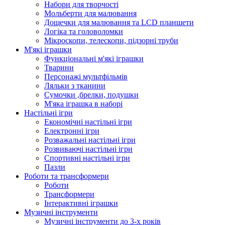
Набори для творчості
Мольберти для малювання
Дощечки для малювання та LCD планшети
Логіка та головоломки
Мікроскопи, телескопи, підзорні труби
М'які іграшки
Функціональні м'які іграшки
Тварини
Персонажі мультфільмів
Ляльки з тканини
Сумочки ,брелки, подушки
М'яка іграшка в наборі
Настільні ігри
Економічні настільні ігри
Електронні ігри
Розважальні настільні ігри
Розвиваючі настільні ігри
Спортивні настільні ігри
Пазли
Роботи та трансформери
Роботи
Трансформери
Інтерактивні іграшки
Музичні інструменти
Музичні інструменти до 3-х років