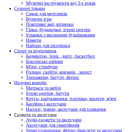
Музичні інструменти від 3-х років
Сезонні товари
Сачок для метеликів
Вуличні ігри
Повітряні змії, вітрячки
Гірки, будиночки, ігрові центри
Іграшки з мильними бульбашками
Намети
Набори для пісочниці
Спорт та відпочинок
Бадмінтон, теніс, дартс, баскетбол
Боксерські набори
М'ячі, стрибуни
Ролики, скейти, ковзани , захист
Тренажери, батути, фітнес
Надувні вироби
Матраси та меблі
Ігрові центри, батути
Круги, нарукавники, плотики, жилети, м'ячі
Басейни і аксесуари
Насоси, човни, аксесуари для плавання
Гаджети та аксесуари
Аудіо-гаджети та аксесуари
Аксесуари для смартфонів
Smart-годинники, фітнес-браслети та аксесуари