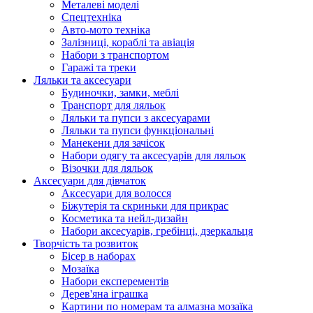
Металеві моделі
Спецтехніка
Авто-мото техніка
Залізниці, кораблі та авіація
Набори з транспортом
Гаражі та треки
Ляльки та аксесуари
Будиночки, замки, меблі
Транспорт для ляльок
Ляльки та пупси з аксесуарами
Ляльки та пупси функціональні
Манекени для зачісок
Набори одягу та аксесуарів для ляльок
Візочки для ляльок
Аксесуари для дівчаток
Аксесуари для волосся
Біжутерія та скриньки для прикрас
Косметика та нейл-дизайн
Набори аксесуарів, гребінці, дзеркальця
Творчість та розвиток
Бісер в наборах
Мозаїка
Набори експерементів
Дерев'яна іграшка
Картини по номерам та алмазна мозаїка