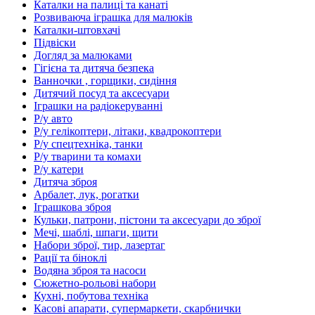
Каталки на палиці та канаті
Розвиваюча іграшка для малюків
Каталки-штовхачі
Підвіски
Догляд за малюками
Гігієна та дитяча безпека
Ванночки , горщики, сидіння
Дитячий посуд та аксесуари
Іграшки на радіокеруванні
Р/у авто
Р/у гелікоптери, літаки, квадрокоптери
Р/у спецтехніка, танки
Р/у тварини та комахи
Р/у катери
Дитяча зброя
Арбалет, лук, рогатки
Іграшкова зброя
Кульки, патрони, пістони та аксесуари до зброї
Мечі, шаблі, шпаги, щити
Набори зброї, тир, лазертаг
Рації та біноклі
Водяна зброя та насоси
Сюжетно-рольові набори
Кухні, побутова техніка
Касові апарати, супермаркети, скарбнички