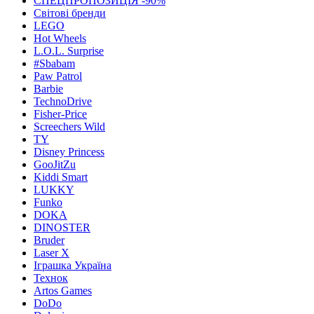
СПЕЦПРОПОЗИЦІЯ -90%
Світові бренди
LEGO
Hot Wheels
L.O.L. Surprise
#Sbabam
Paw Patrol
Barbie
TechnoDrive
Fisher-Price
Screechers Wild
TY
Disney Princess
GooJitZu
Kiddi Smart
LUKKY
Funko
DOKA
DINOSTER
Bruder
Laser X
Іграшка Україна
Технок
Artos Games
DoDo