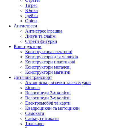
Стратег
Тігрес
Юніка
Ідейка
Оріон
Антистреси
Антистрес іграшка
Лизун та слайм
Стретч-фигурки
Конструктори
Конструктора електроні
Конструктори для малюків
Конструктори пластикові
Конструктори металеві
Конструктори магнітні
Дитячий транспорт
Автокрісла , візочки та аксесуари
Біговел
Велосипеди 2-х колісні
Велосипеди 3-х колісні
Електромобілі та карти
Квадроцикли та мотоцикли
Самокати
Санки, снігокати
Толокари