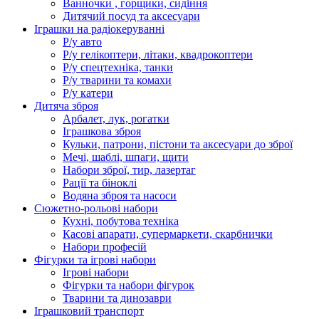
Ванночки , горщики, сидіння
Дитячий посуд та аксесуари
Іграшки на радіокеруванні
Р/у авто
Р/у гелікоптери, літаки, квадрокоптери
Р/у спецтехніка, танки
Р/у тварини та комахи
Р/у катери
Дитяча зброя
Арбалет, лук, рогатки
Іграшкова зброя
Кульки, патрони, пістони та аксесуари до зброї
Мечі, шаблі, шпаги, щити
Набори зброї, тир, лазертаг
Рації та біноклі
Водяна зброя та насоси
Сюжетно-рольові набори
Кухні, побутова техніка
Касові апарати, супермаркети, скарбнички
Набори професій
Фігурки та ігрові набори
Ігрові набори
Фігурки та набори фігурок
Тварини та динозаври
Іграшковий транспорт