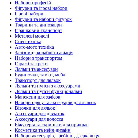
Набори професій
Фігурки та ігрові набори
Ігрові набори
Фігурки та набори фігурок
Тварини та динозаври
Іграшковий транспорт
Металеві моделі
Спецтехніка
Авто-мото техніка
Залізниці, кораблі та авіація
Набори з транспортом
Гаражі та треки
Ляльки та аксесуари
Будиночки, замки, меблі
Транспорт для ляльок
Ляльки та пупси з аксесуарами
Ляльки та пупси функціональні
Манекени для зачісок
Набори одягу та аксесуарів для ляльок
Візочки для ляльок
Аксесуари для дівчаток
Аксесуари для волосся
Біжутерія та скриньки для прикрас
Косметика та нейл-дизайн
Набори аксесуарів, гребінці, дзеркальця