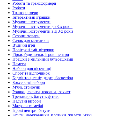
Роботи та трансформери
Роботи
Трансформери
Інтерактивні іграшки
Музичні інструменти
Музичні інструменти до 3-х років
Музичні інструменти від 3-х років
Сезонні товари
Сачок для метеликів
Вуличні ігри
Повітряні змії, вітрячки
Гірки, будиночки, ігрові центри
Іграшки з мильними бульбашками
Намети
Набори для пісочниці
Спорт та відпочинок
Бадмінтон, теніс, дартс, баскетбол
Боксерські набори
М'ячі, стрибуни
Ролики, скейти, ковзани , захист
Тренажери, батути, фітнес
Надувні вироби
Матраси та меблі
Ігрові центри, батути
Круги, нарукавники, плотики, жилети, м'ячі