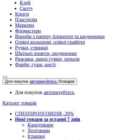
Клей
Скотч
Книги
Пластилін
Маркери
Фломастери
Вироби з паперу, блокноти та щоденники
Олівці кольорові, олівці графітні
Ручки, стрижні
Шкільні зошити, щоденники
Рюкзаки, ранці сумки, пенали
Фарби, гуаш, кисті
Для покупок
авторизуйтесь
0
товарів
Для покупок
авторизуйтесь
Каталог товарів
СПЕЦПРОПОЗИЦІЯ -20%
Нові товари за останнi 7 днiв
Канцтовари
Хозтовари
Іграшки