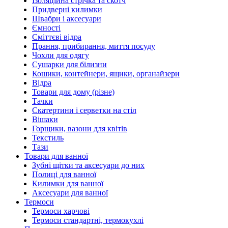
Ізоляційна стрічка та скотч
Придверні килимки
Швабри і аксесуари
Ємності
Сміттєві відра
Прання, прибирання, миття посуду
Чохли для одягу
Сушарки для білизни
Кошики, контейнери, ящики, органайзери
Відра
Товари для дому (різне)
Тачки
Скатертини і серветки на стіл
Вішаки
Горщики, вазони для квітів
Текстиль
Тази
Товари для ванної
Зубні щітки та аксесуари до них
Полиці для ванної
Килимки для ванної
Аксесуари для ванної
Термоси
Термоси харчові
Термоси стандартні, термокухлі