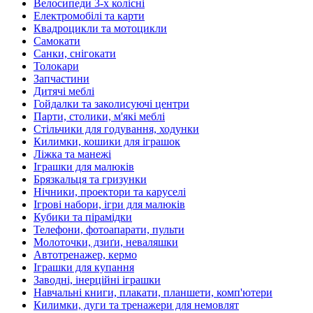
Велосипеди 3-х колісні
Електромобілі та карти
Квадроцикли та мотоцикли
Самокати
Санки, снігокати
Толокари
Запчастини
Дитячі меблі
Гойдалки та заколисуючі центри
Парти, столики, м'які меблі
Стільчики для годування, ходунки
Килимки, кошики для іграшок
Ліжка та манежі
Іграшки для малюків
Брязкальця та гризунки
Нічники, проектори та каруселі
Ігрові набори, ігри для малюків
Кубики та пірамідки
Телефони, фотоапарати, пульти
Молоточки, дзиґи, неваляшки
Автотренажер, кермо
Іграшки для купання
Заводні, інерційні іграшки
Навчальні книги, плакати, планшети, комп'ютери
Килимки, дуги та тренажери для немовлят