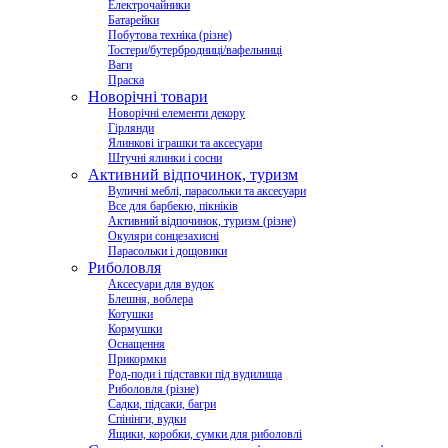
Електрочайники
Батарейки
Побутова техніка (різне)
Тостери/бутербродниці/вафельниці
Ваги
Праска
Новорічні товари
Новорічні елементи декору
Гірлянди
Ялинкові іграшки та аксесуари
Штучні ялинки і сосни
Активний відпочинок, туризм
Вуличні меблі, парасольки та аксесуари
Все для барбекю, пікніків
Активний відпочинок, туризм (різне)
Окуляри сонцезахисні
Парасольки і дощовики
Риболовля
Аксесуари для вудок
Блешня, воблера
Котушки
Кормушки
Оснащення
Прикормки
Род-поди і підставки під вудилища
Риболовля (різне)
Садки, підсаки, багри
Спінінги, вудки
Ящики, коробки, сумки для риболовлі