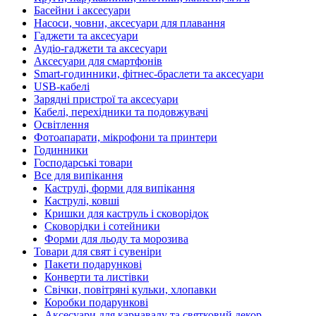
Басейни і аксесуари
Насоси, човни, аксесуари для плавання
Гаджети та аксесуари
Аудіо-гаджети та аксесуари
Аксесуари для смартфонів
Smart-годинники, фітнес-браслети та аксесуари
USB-кабелі
Зарядні пристрої та аксесуари
Кабелі, перехідники та подовжувачі
Освітлення
Фотоапарати, мікрофони та принтери
Годинники
Господарські товари
Все для випікання
Каструлі, форми для випікання
Каструлі, ковші
Кришки для каструль і сковорідок
Сковорідки і сотейники
Форми для льоду та морозива
Товари для свят і сувеніри
Пакети подарункові
Конверти та листівки
Свічки, повітряні кульки, хлопавки
Коробки подарункові
Аксесуари для карнавалу та святковий декор