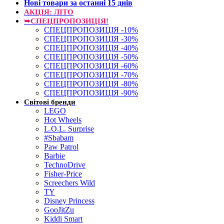
Нові товари за останнi 15 днiв
АКЦІЯ: ЛІТО
➥СПЕЦПРОПОЗИЦІЯ!
СПЕЦПРОПОЗИЦІЯ -10%
СПЕЦПРОПОЗИЦІЯ -30%
СПЕЦПРОПОЗИЦІЯ -40%
СПЕЦПРОПОЗИЦІЯ -50%
СПЕЦПРОПОЗИЦІЯ -60%
СПЕЦПРОПОЗИЦІЯ -70%
СПЕЦПРОПОЗИЦІЯ -80%
СПЕЦПРОПОЗИЦІЯ -90%
Світові бренди
LEGO
Hot Wheels
L.O.L. Surprise
#Sbabam
Paw Patrol
Barbie
TechnoDrive
Fisher-Price
Screechers Wild
TY
Disney Princess
GooJitZu
Kiddi Smart