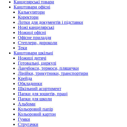
Канцелярські товари
Канцтовари офісні
Калькулятори
Коректори
Лотки для документів і підставки
Ножі канцелярські
Ножиці офісні
Офісне приладдя
Степлери, дироколи
Теки
Канцтовари шкільні
Ножиці дитячі
Готовальні, циркулі
Ланчбокси, термоси, пляшечки
Лінійки, трикутники, транспортири
Крейда
Обкладинки
Шкільний асортимент
Папки для зошитів, праці
Папки для школи
Альбоми
Кольоровий папір
Кольоровий картон
Гумки
Стругачки