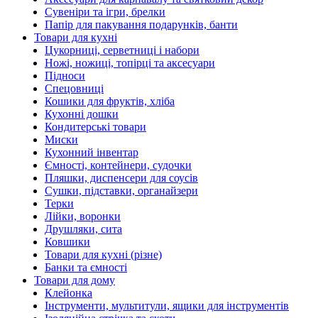
Сувеніри та ігри, брелки
Папір для пакування подарунків, банти
Товари для кухні
Цукорниці, серветниці і набори
Ножі, ножиці, топірці та аксесуари
Підноси
Спецовниці
Кошики для фруктів, хліба
Кухонні дошки
Кондитерські товари
Миски
Кухонний інвентар
Ємності, контейнери, судочки
Пляшки, диспенсери для соусів
Сушки, підставки, органайзери
Терки
Лійки, воронки
Друшляки, сита
Ковшики
Товари для кухні (різне)
Банки та ємності
Товари для дому
Клейонка
Інструменти, мультитули, ящики для інструментів