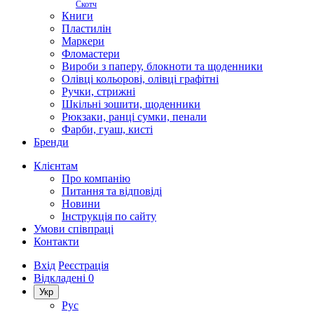
Скотч
Книги
Пластилін
Маркери
Фломастери
Вироби з паперу, блокноти та щоденники
Олівці кольорові, олівці графітні
Ручки, стрижні
Шкільні зошити, щоденники
Рюкзаки, ранці сумки, пенали
Фарби, гуаш, кисті
Бренди
Клієнтам
Про компанію
Питання та відповіді
Новини
Інструкція по сайту
Умови співпраці
Контакти
Вхід
Реєстрація
Відкладені
0
Укр
Рус