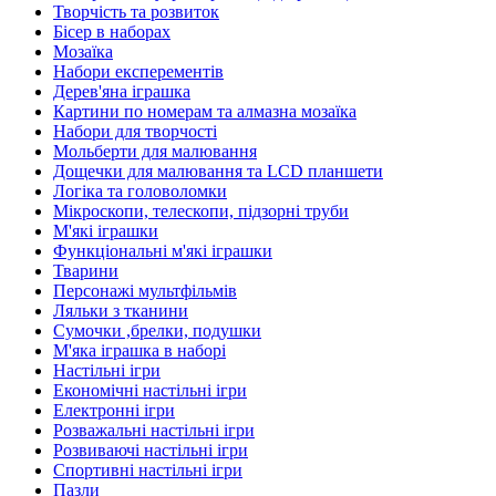
Творчість та розвиток
Бісер в наборах
Мозаїка
Набори експерементів
Дерев'яна іграшка
Картини по номерам та алмазна мозаїка
Набори для творчості
Мольберти для малювання
Дощечки для малювання та LCD планшети
Логіка та головоломки
Мікроскопи, телескопи, підзорні труби
М'які іграшки
Функціональні м'які іграшки
Тварини
Персонажі мультфільмів
Ляльки з тканини
Сумочки ,брелки, подушки
М'яка іграшка в наборі
Настільні ігри
Економічні настільні ігри
Електронні ігри
Розважальні настільні ігри
Розвиваючі настільні ігри
Спортивні настільні ігри
Пазли