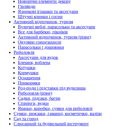
Новорічні елементи декору
Гірлянди
Ялинкові іграшки та аксесуари
Штучні ялинки і сосни
Активний відпочинок, туризм
Вуличні меблі, парасольки та аксесуари
Все для барбекю, пікніків
Активний відпочинок, туризм (різне)
Окуляри сонцезахисні
Парасольки і дощовики
Риболовля
Аксесуари для вудок
Блешня, воблера
Котушки
Кормушки
Оснащення
Прикормки
Род-поди і підставки під вудилища
Риболовля (різне)
Садки, підсаки, багри
Спінінги, вудки
Ящики, коробки, сумки для риболовлі
Сумки, рюкзаки, гаманці, косметички, валізи
Сад та город
Слюсарний та будівельний інструмент