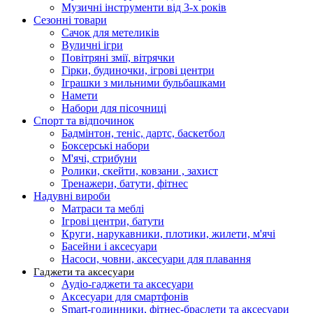
Музичні інструменти від 3-х років
Сезонні товари
Сачок для метеликів
Вуличні ігри
Повітряні змії, вітрячки
Гірки, будиночки, ігрові центри
Іграшки з мильними бульбашками
Намети
Набори для пісочниці
Спорт та відпочинок
Бадмінтон, теніс, дартс, баскетбол
Боксерські набори
М'ячі, стрибуни
Ролики, скейти, ковзани , захист
Тренажери, батути, фітнес
Надувні вироби
Матраси та меблі
Ігрові центри, батути
Круги, нарукавники, плотики, жилети, м'ячі
Басейни і аксесуари
Насоси, човни, аксесуари для плавання
Гаджети та аксесуари
Аудіо-гаджети та аксесуари
Аксесуари для смартфонів
Smart-годинники, фітнес-браслети та аксесуари