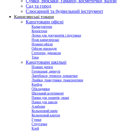
Сумки, рюкзаки, гаманці, косметички, валізи
Сад та город
Слюсарний та будівельний інструмент
Канцелярські товари
Канцтовари офісні
Калькулятори
Коректори
Лотки для документів і підставки
Ножі канцелярські
Ножиці офісні
Офісне приладдя
Степлери, дироколи
Теки
Канцтовари шкільні
Ножиці дитячі
Готовальні, циркулі
Ланчбокси, термоси, пляшечки
Лінійки, трикутники, транспортири
Крейда
Обкладинки
Шкільний асортимент
Папки для зошитів, праці
Папки для школи
Альбоми
Кольоровий папір
Кольоровий картон
Гумки
Стругачки
Клей