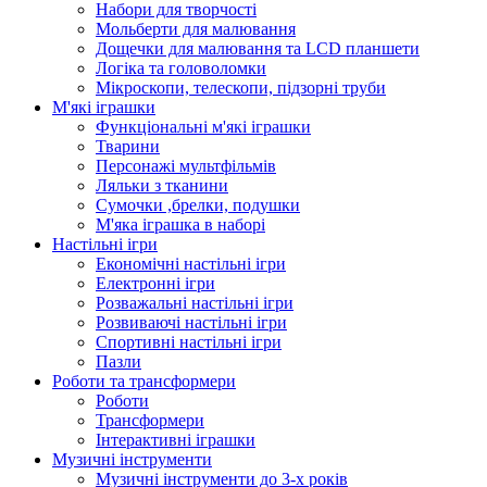
Набори для творчості
Мольберти для малювання
Дощечки для малювання та LCD планшети
Логіка та головоломки
Мікроскопи, телескопи, підзорні труби
М'які іграшки
Функціональні м'які іграшки
Тварини
Персонажі мультфільмів
Ляльки з тканини
Сумочки ,брелки, подушки
М'яка іграшка в наборі
Настільні ігри
Економічні настільні ігри
Електронні ігри
Розважальні настільні ігри
Розвиваючі настільні ігри
Спортивні настільні ігри
Пазли
Роботи та трансформери
Роботи
Трансформери
Інтерактивні іграшки
Музичні інструменти
Музичні інструменти до 3-х років