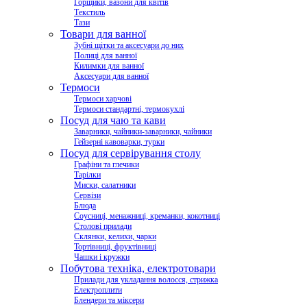
Горщики, вазони для квітів
Текстиль
Тази
Товари для ванної
Зубні щітки та аксесуари до них
Полиці для ванної
Килимки для ванної
Аксесуари для ванної
Термоси
Термоси харчові
Термоси стандартні, термокухлі
Посуд для чаю та кави
Заварники, чайники-заварники, чайники
Гейзерні кавоварки, турки
Посуд для сервірування столу
Графіни та глечики
Тарілки
Миски, салатники
Сервізи
Блюда
Соусниці, менажниці, креманки, кокотниці
Столові прилади
Склянки, келихи, чарки
Тортівниці, фруктівниці
Чашки і кружки
Побутова техніка, електротовари
Прилади для укладання волосся, стрижка
Електроплити
Блендери та міксери