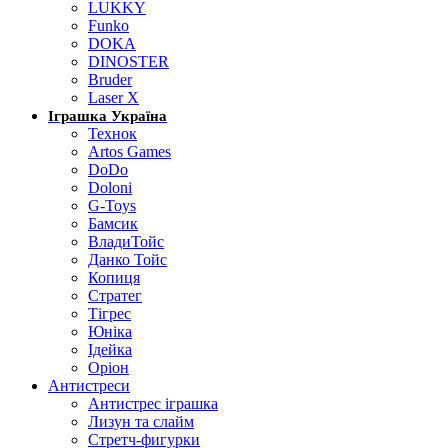
LUKKY
Funko
DOKA
DINOSTER
Bruder
Laser X
Іграшка Україна
Технок
Artos Games
DoDo
Doloni
G-Toys
Бамсик
ВладиТойс
Данко Тойс
Копиця
Стратег
Тігрес
Юніка
Ідейка
Оріон
Антистреси
Антистрес іграшка
Лизун та слайм
Стретч-фигурки