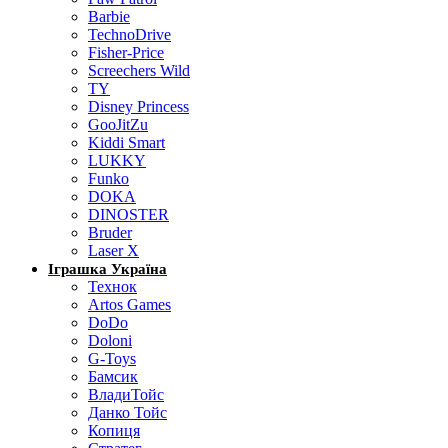
Barbie
TechnoDrive
Fisher-Price
Screechers Wild
TY
Disney Princess
GooJitZu
Kiddi Smart
LUKKY
Funko
DOKA
DINOSTER
Bruder
Laser X
Іграшка Україна
Технок
Artos Games
DoDo
Doloni
G-Toys
Бамсик
ВладиТойс
Данко Тойс
Копиця