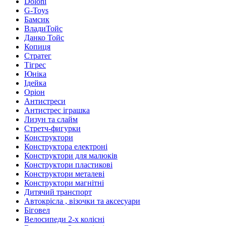
Doloni
G-Toys
Бамсик
ВладиТойс
Данко Тойс
Копиця
Стратег
Тігрес
Юніка
Ідейка
Оріон
Антистреси
Антистрес іграшка
Лизун та слайм
Стретч-фигурки
Конструктори
Конструктора електроні
Конструктори для малюків
Конструктори пластикові
Конструктори металеві
Конструктори магнітні
Дитячий транспорт
Автокрісла , візочки та аксесуари
Біговел
Велосипеди 2-х колісні