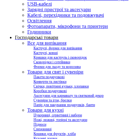
USB-кабелі
Зарядні пристрої та аксесуари
Кабелі, перехідники та подовжувачі
Освітлення
Фотоапарати, мікрофони та принтери
Годинники
Господарські товари
Все для випікання
Каструлі, форми для випікання
Каструлі, ковші
Кришки для каструль і сковорідок
Сковорідки і сотейники
Форми для льоду та морозива
Товари для свят і сувеніри
Пакети подарункові
Конверти та листівки
Свічки, повітряні кульки, хлопавки
Коробки подарункові
Аксесуари для карнавалу та святковий декор
Сувеніри та ігри, брелки
Папір для пакування подарунків, банти
Товари для кухні
Цукорниці, серветниці і набори
Ножі, ножиці, топірці та аксесуари
Підноси
Спецовниці
Кошики для фруктів, хліба
Кухонні дошки