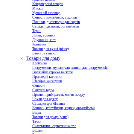
Кондитерські товари
Миски
Кухонний інвентар
Ємності, контейнери, судочки
Пляшки, диспенсери для соусів
Сушки, підставки, органайзери
Терки
Лійки, воронки
Друшляки, сита
Ковшики
Товари для кухні (різне)
Банки та ємності
Товари для дому
Клейонка
Інструменти, мультитули, ящики для інструментів
Ізоляційна стрічка та скотч
Придверні килимки
Швабри і аксесуари
Ємності
Сміттєві відра
Прання, прибирання, миття посуду
Чохли для одягу
Сушарки для білизни
Кошики, контейнери, ящики, органайзери
Відра
Товари для дому (різне)
Тачки
Скатертини і серветки на стіл
Вішаки