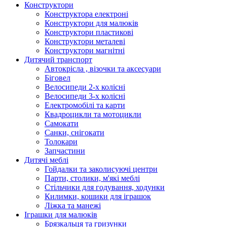
Конструктори
Конструктора електроні
Конструктори для малюків
Конструктори пластикові
Конструктори металеві
Конструктори магнітні
Дитячий транспорт
Автокрісла , візочки та аксесуари
Біговел
Велосипеди 2-х колісні
Велосипеди 3-х колісні
Електромобілі та карти
Квадроцикли та мотоцикли
Самокати
Санки, снігокати
Толокари
Запчастини
Дитячі меблі
Гойдалки та заколисуючі центри
Парти, столики, м'які меблі
Стільчики для годування, ходунки
Килимки, кошики для іграшок
Ліжка та манежі
Іграшки для малюків
Брязкальця та гризунки