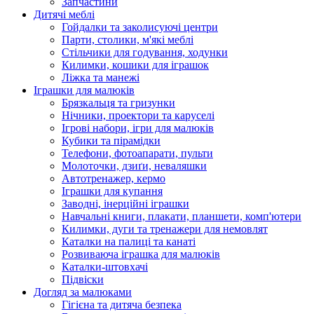
Запчастини
Дитячі меблі
Гойдалки та заколисуючі центри
Парти, столики, м'які меблі
Стільчики для годування, ходунки
Килимки, кошики для іграшок
Ліжка та манежі
Іграшки для малюків
Брязкальця та гризунки
Нічники, проектори та каруселі
Ігрові набори, ігри для малюків
Кубики та пірамідки
Телефони, фотоапарати, пульти
Молоточки, дзиґи, неваляшки
Автотренажер, кермо
Іграшки для купання
Заводні, інерційні іграшки
Навчальні книги, плакати, планшети, комп'ютери
Килимки, дуги та тренажери для немовлят
Каталки на палиці та канаті
Розвиваюча іграшка для малюків
Каталки-штовхачі
Підвіски
Догляд за малюками
Гігієна та дитяча безпека