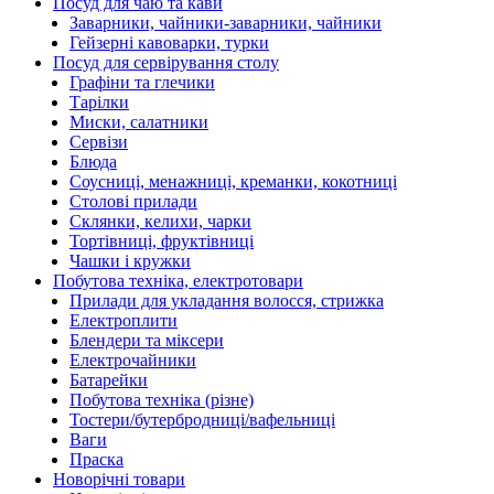
Посуд для чаю та кави
Заварники, чайники-заварники, чайники
Гейзерні кавоварки, турки
Посуд для сервірування столу
Графіни та глечики
Тарілки
Миски, салатники
Сервізи
Блюда
Соусниці, менажниці, креманки, кокотниці
Столові прилади
Склянки, келихи, чарки
Тортівниці, фруктівниці
Чашки і кружки
Побутова техніка, електротовари
Прилади для укладання волосся, стрижка
Електроплити
Блендери та міксери
Електрочайники
Батарейки
Побутова техніка (різне)
Тостери/бутербродниці/вафельниці
Ваги
Праска
Новорічні товари