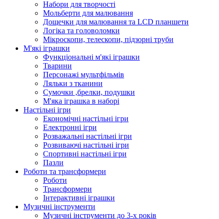
Набори для творчості
Мольберти для малювання
Дощечки для малювання та LCD планшети
Логіка та головоломки
Мікроскопи, телескопи, підзорні труби
М'які іграшки
Функціональні м'які іграшки
Тварини
Персонажі мультфільмів
Ляльки з тканини
Сумочки ,брелки, подушки
М'яка іграшка в наборі
Настільні ігри
Економічні настільні ігри
Електронні ігри
Розважальні настільні ігри
Розвиваючі настільні ігри
Спортивні настільні ігри
Пазли
Роботи та трансформери
Роботи
Трансформери
Інтерактивні іграшки
Музичні інструменти
Музичні інструменти до 3-х років