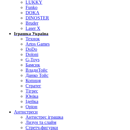
LUKKY
Funko
DOKA
DINOSTER
Bruder
Laser X
Іграшка Україна
Технок
Artos Games
DoDo
Doloni
G-Toys
Бамсик
ВладиТойс
Данко Тойс
Копиця
Стратег
Тігрес
Юніка
Ідейка
Оріон
Антистреси
Антистрес іграшка
Лизун та слайм
Стретч-фигурки