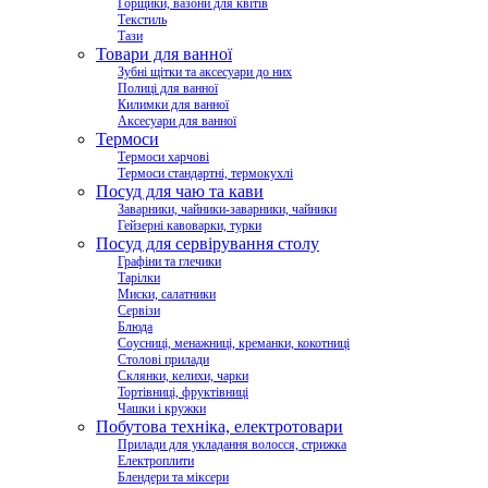
Горщики, вазони для квітів
Текстиль
Тази
Товари для ванної
Зубні щітки та аксесуари до них
Полиці для ванної
Килимки для ванної
Аксесуари для ванної
Термоси
Термоси харчові
Термоси стандартні, термокухлі
Посуд для чаю та кави
Заварники, чайники-заварники, чайники
Гейзерні кавоварки, турки
Посуд для сервірування столу
Графіни та глечики
Тарілки
Миски, салатники
Сервізи
Блюда
Соусниці, менажниці, креманки, кокотниці
Столові прилади
Склянки, келихи, чарки
Тортівниці, фруктівниці
Чашки і кружки
Побутова техніка, електротовари
Прилади для укладання волосся, стрижка
Електроплити
Блендери та міксери