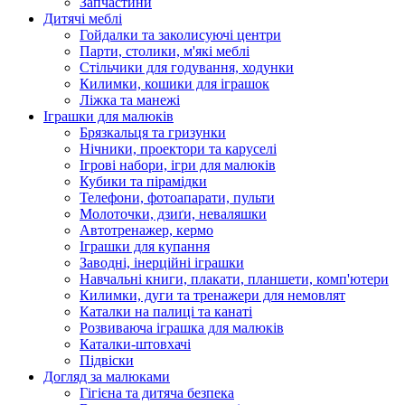
Запчастини
Дитячі меблі
Гойдалки та заколисуючі центри
Парти, столики, м'які меблі
Стільчики для годування, ходунки
Килимки, кошики для іграшок
Ліжка та манежі
Іграшки для малюків
Брязкальця та гризунки
Нічники, проектори та каруселі
Ігрові набори, ігри для малюків
Кубики та пірамідки
Телефони, фотоапарати, пульти
Молоточки, дзиґи, неваляшки
Автотренажер, кермо
Іграшки для купання
Заводні, інерційні іграшки
Навчальні книги, плакати, планшети, комп'ютери
Килимки, дуги та тренажери для немовлят
Каталки на палиці та канаті
Розвиваюча іграшка для малюків
Каталки-штовхачі
Підвіски
Догляд за малюками
Гігієна та дитяча безпека