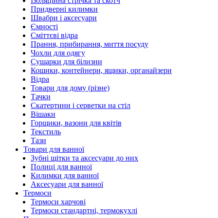
Ізоляційна стрічка та скотч
Придверні килимки
Швабри і аксесуари
Ємності
Сміттєві відра
Прання, прибирання, миття посуду
Чохли для одягу
Сушарки для білизни
Кошики, контейнери, ящики, органайзери
Відра
Товари для дому (різне)
Тачки
Скатертини і серветки на стіл
Вішаки
Горщики, вазони для квітів
Текстиль
Тази
Товари для ванної
Зубні щітки та аксесуари до них
Полиці для ванної
Килимки для ванної
Аксесуари для ванної
Термоси
Термоси харчові
Термоси стандартні, термокухлі