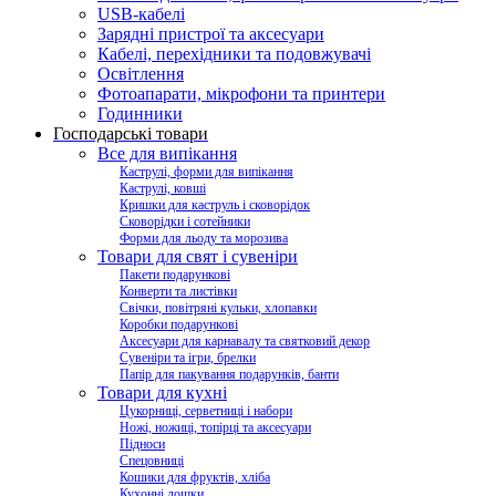
USB-кабелі
Зарядні пристрої та аксесуари
Кабелі, перехідники та подовжувачі
Освітлення
Фотоапарати, мікрофони та принтери
Годинники
Господарські товари
Все для випікання
Каструлі, форми для випікання
Каструлі, ковші
Кришки для каструль і сковорідок
Сковорідки і сотейники
Форми для льоду та морозива
Товари для свят і сувеніри
Пакети подарункові
Конверти та листівки
Свічки, повітряні кульки, хлопавки
Коробки подарункові
Аксесуари для карнавалу та святковий декор
Сувеніри та ігри, брелки
Папір для пакування подарунків, банти
Товари для кухні
Цукорниці, серветниці і набори
Ножі, ножиці, топірці та аксесуари
Підноси
Спецовниці
Кошики для фруктів, хліба
Кухонні дошки