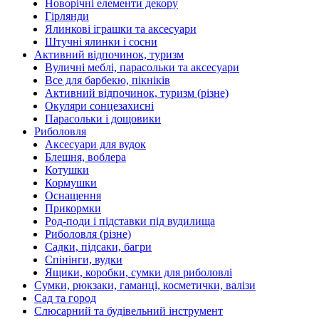
Новорічні елементи декору
Гірлянди
Ялинкові іграшки та аксесуари
Штучні ялинки і сосни
Активний відпочинок, туризм
Вуличні меблі, парасольки та аксесуари
Все для барбекю, пікніків
Активний відпочинок, туризм (різне)
Окуляри сонцезахисні
Парасольки і дощовики
Риболовля
Аксесуари для вудок
Блешня, воблера
Котушки
Кормушки
Оснащення
Прикормки
Род-поди і підставки під вудилища
Риболовля (різне)
Садки, підсаки, багри
Спінінги, вудки
Ящики, коробки, сумки для риболовлі
Сумки, рюкзаки, гаманці, косметички, валізи
Сад та город
Слюсарний та будівельний інструмент