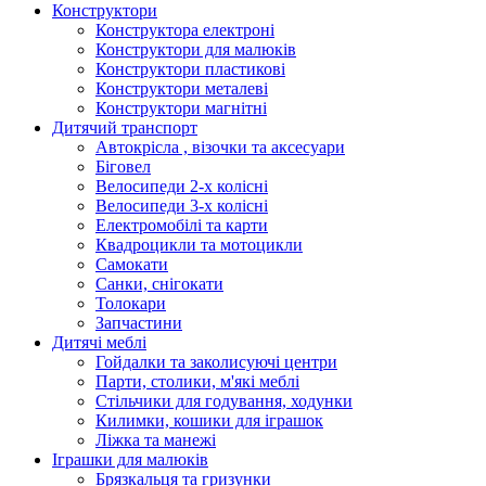
Конструктори
Конструктора електроні
Конструктори для малюків
Конструктори пластикові
Конструктори металеві
Конструктори магнітні
Дитячий транспорт
Автокрісла , візочки та аксесуари
Біговел
Велосипеди 2-х колісні
Велосипеди 3-х колісні
Електромобілі та карти
Квадроцикли та мотоцикли
Самокати
Санки, снігокати
Толокари
Запчастини
Дитячі меблі
Гойдалки та заколисуючі центри
Парти, столики, м'які меблі
Стільчики для годування, ходунки
Килимки, кошики для іграшок
Ліжка та манежі
Іграшки для малюків
Брязкальця та гризунки