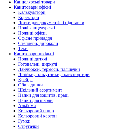
Канцелярські товари
Канцтовари офісні
Калькулятори
Коректори
Лотки для документів і підставки
Ножі канцелярські
Ножиці офісні
Офісне приладдя
Степлери, дироколи
Теки
Канцтовари шкільні
Ножиці дитячі
Готовальні, циркулі
Ланчбокси, термоси, пляшечки
Лінійки, трикутники, транспортири
Крейда
Обкладинки
Шкільний асортимент
Папки для зошитів, праці
Папки для школи
Альбоми
Кольоровий папір
Кольоровий картон
Гумки
Стругачки