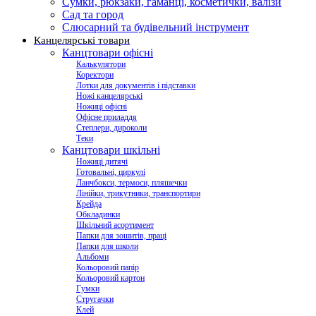
Сумки, рюкзаки, гаманці, косметички, валізи
Сад та город
Слюсарний та будівельний інструмент
Канцелярські товари
Канцтовари офісні
Калькулятори
Коректори
Лотки для документів і підставки
Ножі канцелярські
Ножиці офісні
Офісне приладдя
Степлери, дироколи
Теки
Канцтовари шкільні
Ножиці дитячі
Готовальні, циркулі
Ланчбокси, термоси, пляшечки
Лінійки, трикутники, транспортири
Крейда
Обкладинки
Шкільний асортимент
Папки для зошитів, праці
Папки для школи
Альбоми
Кольоровий папір
Кольоровий картон
Гумки
Стругачки
Клей