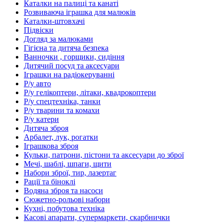
Каталки на палиці та канаті
Розвиваюча іграшка для малюків
Каталки-штовхачі
Підвіски
Догляд за малюками
Гігієна та дитяча безпека
Ванночки , горщики, сидіння
Дитячий посуд та аксесуари
Іграшки на радіокеруванні
Р/у авто
Р/у гелікоптери, літаки, квадрокоптери
Р/у спецтехніка, танки
Р/у тварини та комахи
Р/у катери
Дитяча зброя
Арбалет, лук, рогатки
Іграшкова зброя
Кульки, патрони, пістони та аксесуари до зброї
Мечі, шаблі, шпаги, щити
Набори зброї, тир, лазертаг
Рації та біноклі
Водяна зброя та насоси
Сюжетно-рольові набори
Кухні, побутова техніка
Касові апарати, супермаркети, скарбнички