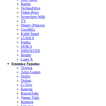
Barbie
TechnoDrive
Fisher-Price
Screechers Wild
TY
Disney Princess
GooJitZu
Kiddi Smart
LUKKY
Funko
DOKA
DINOSTER
Bruder
Laser X
Іграшка Україна
Технок
Artos Games
DoDo
Doloni
G-Toys
Бамсик
ВладиТойс
Данко Тойс
Копиця