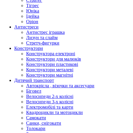
Стратег
Тігрес
Юніка
Ідейка
Оріон
Антистреси
Антистрес іграшка
Лизун та слайм
Стретч-фигурки
Конструктори
Конструктора електроні
Конструктори для малюків
Конструктори пластикові
Конструктори металеві
Конструктори магнітні
Дитячий транспорт
Автокрісла , візочки та аксесуари
Біговел
Велосипеди 2-х колісні
Велосипеди 3-х колісні
Електромобілі та карти
Квадроцикли та мотоцикли
Самокати
Санки, снігокати
Толокари