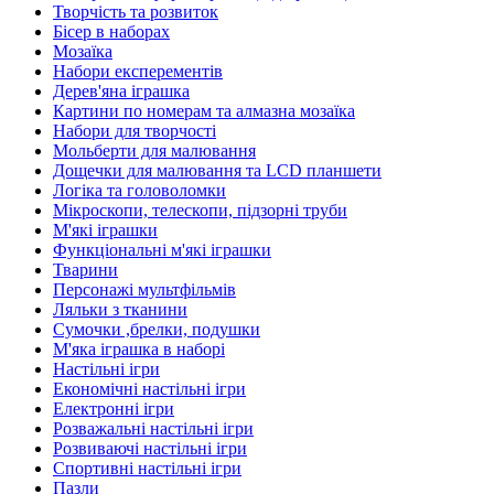
Творчість та розвиток
Бісер в наборах
Мозаїка
Набори експерементів
Дерев'яна іграшка
Картини по номерам та алмазна мозаїка
Набори для творчості
Мольберти для малювання
Дощечки для малювання та LCD планшети
Логіка та головоломки
Мікроскопи, телескопи, підзорні труби
М'які іграшки
Функціональні м'які іграшки
Тварини
Персонажі мультфільмів
Ляльки з тканини
Сумочки ,брелки, подушки
М'яка іграшка в наборі
Настільні ігри
Економічні настільні ігри
Електронні ігри
Розважальні настільні ігри
Розвиваючі настільні ігри
Спортивні настільні ігри
Пазли