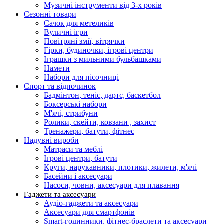
Музичні інструменти від 3-х років
Сезонні товари
Сачок для метеликів
Вуличні ігри
Повітряні змії, вітрячки
Гірки, будиночки, ігрові центри
Іграшки з мильними бульбашками
Намети
Набори для пісочниці
Спорт та відпочинок
Бадмінтон, теніс, дартс, баскетбол
Боксерські набори
М'ячі, стрибуни
Ролики, скейти, ковзани , захист
Тренажери, батути, фітнес
Надувні вироби
Матраси та меблі
Ігрові центри, батути
Круги, нарукавники, плотики, жилети, м'ячі
Басейни і аксесуари
Насоси, човни, аксесуари для плавання
Гаджети та аксесуари
Аудіо-гаджети та аксесуари
Аксесуари для смартфонів
Smart-годинники, фітнес-браслети та аксесуари