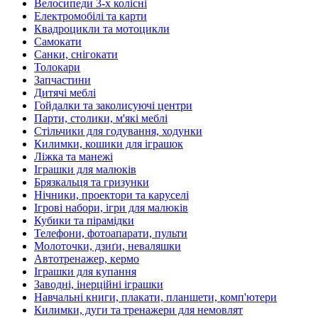
Велосипеди 3-х колісні
Електромобілі та карти
Квадроцикли та мотоцикли
Самокати
Санки, снігокати
Толокари
Запчастини
Дитячі меблі
Гойдалки та заколисуючі центри
Парти, столики, м'які меблі
Стільчики для годування, ходунки
Килимки, кошики для іграшок
Ліжка та манежі
Іграшки для малюків
Брязкальця та гризунки
Нічники, проектори та каруселі
Ігрові набори, ігри для малюків
Кубики та пірамідки
Телефони, фотоапарати, пульти
Молоточки, дзиґи, неваляшки
Автотренажер, кермо
Іграшки для купання
Заводні, інерційні іграшки
Навчальні книги, плакати, планшети, комп'ютери
Килимки, дуги та тренажери для немовлят