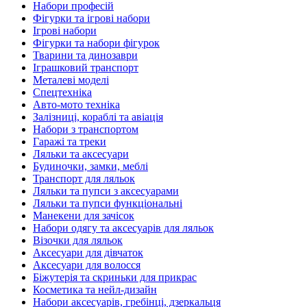
Набори професій
Фігурки та ігрові набори
Ігрові набори
Фігурки та набори фігурок
Тварини та динозаври
Іграшковий транспорт
Металеві моделі
Спецтехніка
Авто-мото техніка
Залізниці, кораблі та авіація
Набори з транспортом
Гаражі та треки
Ляльки та аксесуари
Будиночки, замки, меблі
Транспорт для ляльок
Ляльки та пупси з аксесуарами
Ляльки та пупси функціональні
Манекени для зачісок
Набори одягу та аксесуарів для ляльок
Візочки для ляльок
Аксесуари для дівчаток
Аксесуари для волосся
Біжутерія та скриньки для прикрас
Косметика та нейл-дизайн
Набори аксесуарів, гребінці, дзеркальця