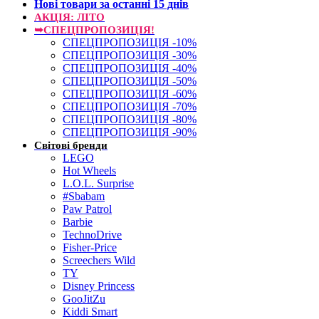
Нові товари за останнi 15 днiв
АКЦІЯ: ЛІТО
➥СПЕЦПРОПОЗИЦІЯ!
СПЕЦПРОПОЗИЦІЯ -10%
СПЕЦПРОПОЗИЦІЯ -30%
СПЕЦПРОПОЗИЦІЯ -40%
СПЕЦПРОПОЗИЦІЯ -50%
СПЕЦПРОПОЗИЦІЯ -60%
СПЕЦПРОПОЗИЦІЯ -70%
СПЕЦПРОПОЗИЦІЯ -80%
СПЕЦПРОПОЗИЦІЯ -90%
Світові бренди
LEGO
Hot Wheels
L.O.L. Surprise
#Sbabam
Paw Patrol
Barbie
TechnoDrive
Fisher-Price
Screechers Wild
TY
Disney Princess
GooJitZu
Kiddi Smart