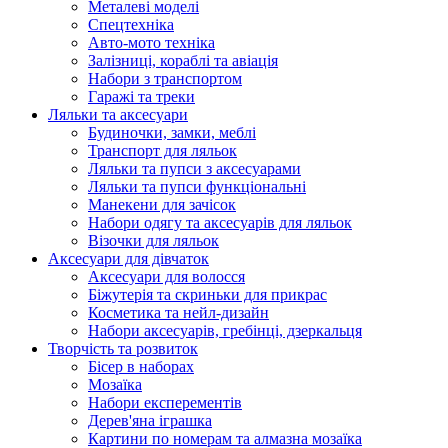
Металеві моделі
Спецтехніка
Авто-мото техніка
Залізниці, кораблі та авіація
Набори з транспортом
Гаражі та треки
Ляльки та аксесуари
Будиночки, замки, меблі
Транспорт для ляльок
Ляльки та пупси з аксесуарами
Ляльки та пупси функціональні
Манекени для зачісок
Набори одягу та аксесуарів для ляльок
Візочки для ляльок
Аксесуари для дівчаток
Аксесуари для волосся
Біжутерія та скриньки для прикрас
Косметика та нейл-дизайн
Набори аксесуарів, гребінці, дзеркальця
Творчість та розвиток
Бісер в наборах
Мозаїка
Набори експерементів
Дерев'яна іграшка
Картини по номерам та алмазна мозаїка