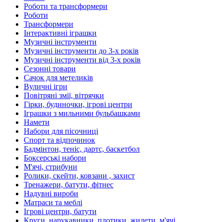
Роботи та трансформери
Роботи
Трансформери
Інтерактивні іграшки
Музичні інструменти
Музичні інструменти до 3-х років
Музичні інструменти від 3-х років
Сезонні товари
Сачок для метеликів
Вуличні ігри
Повітряні змії, вітрячки
Гірки, будиночки, ігрові центри
Іграшки з мильними бульбашками
Намети
Набори для пісочниці
Спорт та відпочинок
Бадмінтон, теніс, дартс, баскетбол
Боксерські набори
М'ячі, стрибуни
Ролики, скейти, ковзани , захист
Тренажери, батути, фітнес
Надувні вироби
Матраси та меблі
Ігрові центри, батути
Круги, нарукавники, плотики, жилети, м'ячі