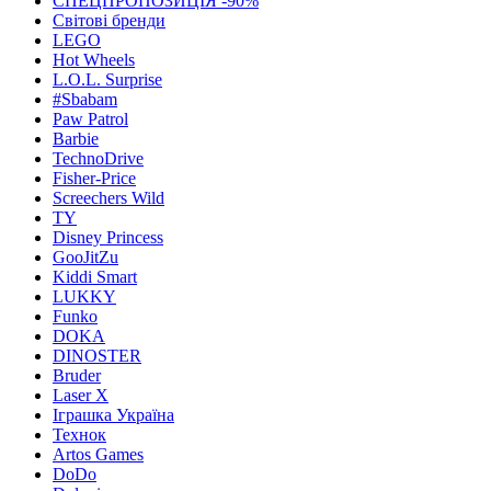
СПЕЦПРОПОЗИЦІЯ -90%
Світові бренди
LEGO
Hot Wheels
L.O.L. Surprise
#Sbabam
Paw Patrol
Barbie
TechnoDrive
Fisher-Price
Screechers Wild
TY
Disney Princess
GooJitZu
Kiddi Smart
LUKKY
Funko
DOKA
DINOSTER
Bruder
Laser X
Іграшка Україна
Технок
Artos Games
DoDo