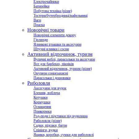
Електрочайники
Батарейки
Побутова техніка (різне)
Тостери/бутербродниці/вафельниці
Ваги
Праска
Новорічні товари
Новорічні елементи декору
Гірлянди
Ялинкові іграшки та аксесуари
Штучні ялинки і сосни
Активний відпочинок, туризм
Вуличні меблі, парасольки та аксесуари
Все для барбекю, пікніків
Активний відпочинок, туризм (різне)
Окуляри сонцезахисні
Парасольки і дощовики
Риболовля
Аксесуари для вудок
Блешня, воблера
Котушки
Кормушки
Оснащення
Прикормки
Род-поди і підставки під вудилища
Риболовля (різне)
Садки, підсаки, багри
Спінінги, вудки
Ящики, коробки, сумки для риболовлі