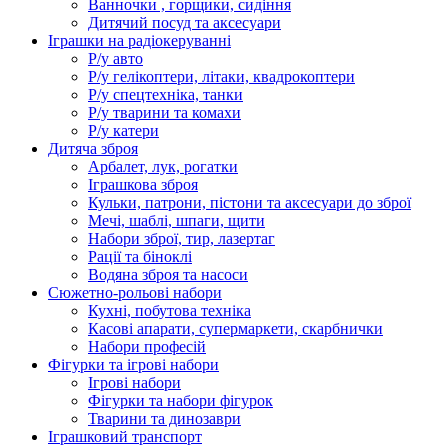
Ванночки , горщики, сидіння
Дитячий посуд та аксесуари
Іграшки на радіокеруванні
Р/у авто
Р/у гелікоптери, літаки, квадрокоптери
Р/у спецтехніка, танки
Р/у тварини та комахи
Р/у катери
Дитяча зброя
Арбалет, лук, рогатки
Іграшкова зброя
Кульки, патрони, пістони та аксесуари до зброї
Мечі, шаблі, шпаги, щити
Набори зброї, тир, лазертаг
Рації та біноклі
Водяна зброя та насоси
Сюжетно-рольові набори
Кухні, побутова техніка
Касові апарати, супермаркети, скарбнички
Набори професій
Фігурки та ігрові набори
Ігрові набори
Фігурки та набори фігурок
Тварини та динозаври
Іграшковий транспорт