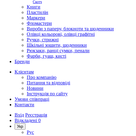
Скотч
Книги
Пластилін
Маркери
Фломастери
Вироби з паперу, блокноти та щоденники
Олівці кольорові, олівці графітні
Ручки, стрижні
Шкільні зошити, щоденники
Рюкзаки, ранці сумки, пенали
Фарби, гуаш, кисті
Бренди
Клієнтам
Про компанію
Питання та відповіді
Новини
Інструкція по сайту
Умови співпраці
Контакти
Вхід
Реєстрація
Відкладені
0
Укр
Рус