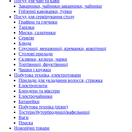
Посуд для чаю та кави
Заварники, чайники-заварники, чайники
Гейзерні кавоварки, турки
Посуд для сервірування столу
Графіни та глечики
Тарілки
Миски, салатники
Сервізи
Блюда
Соусниці, менажниці, креманки, кокотниці
Столові прилади
Склянки, келихи, чарки
Тортівниці, фруктівниці
Чашки і кружки
Побутова техніка, електротовари
Прилади для укладання волосся, стрижка
Електроплити
Блендери та міксери
Електрочайники
Батарейки
Побутова техніка (різне)
Тостери/бутербродниці/вафельниці
Ваги
Праска
Новорічні товари