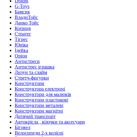
Doloni
G-Toys
Бамсик
ВладиТойс
Данко Тойс
Копиця
Стратег
Тігрес
Юніка
Ідейка
Оріон
Антистреси
Антистрес іграшка
Лизун та слайм
Стретч-фигурки
Конструктори
Конструктора електроні
Конструктори для малюків
Конструктори пластикові
Конструктори металеві
Конструктори магнітні
Дитячий транспорт
Автокрісла , візочки та аксесуари
Біговел
Велосипеди 2-х колісні