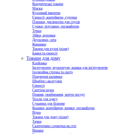
Кондитерські товари
Миски
Кухонний інвентар
Ємності, контейнери, судочки
Пляшки, диспенсери для соусів
Сушки, підставки, органайзери
Терки
Лійки, воронки
Друшляки, сита
Ковшики
Товари для кухні (різне)
Банки та ємності
Товари для дому
Клейонка
Інструменти, мультитули, ящики для інструментів
Ізоляційна стрічка та скотч
Придверні килимки
Швабри і аксесуари
Ємності
Сміттєві відра
Прання, прибирання, миття посуду
Чохли для одягу
Сушарки для білизни
Кошики, контейнери, ящики, органайзери
Відра
Товари для дому (різне)
Тачки
Скатертини і серветки на стіл
Вішаки