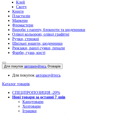
Клей
Скотч
Книги
Пластилін
Маркери
Фломастери
Вироби з паперу, блокноти та щоденники
Олівці кольорові, олівці графітні
Ручки, стрижні
Шкільні зошити, щоденники
Рюкзаки, ранці сумки, пенали
Фарби, гуаш, кисті
Для покупок
авторизуйтесь
0
товарів
Для покупок
авторизуйтесь
Каталог товарів
СПЕЦПРОПОЗИЦІЯ -20%
Нові товари за останнi 7 днiв
Канцтовари
Хозтовари
Іграшки