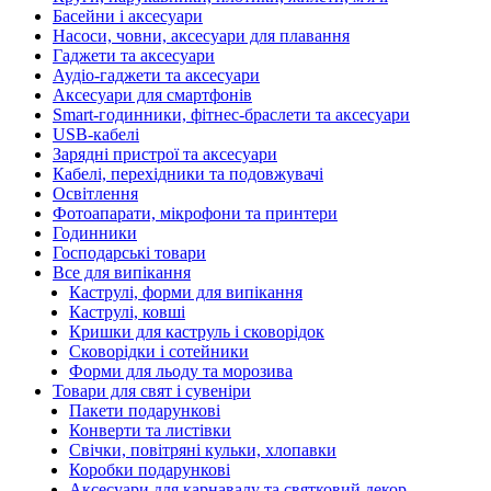
Басейни і аксесуари
Насоси, човни, аксесуари для плавання
Гаджети та аксесуари
Аудіо-гаджети та аксесуари
Аксесуари для смартфонів
Smart-годинники, фітнес-браслети та аксесуари
USB-кабелі
Зарядні пристрої та аксесуари
Кабелі, перехідники та подовжувачі
Освітлення
Фотоапарати, мікрофони та принтери
Годинники
Господарські товари
Все для випікання
Каструлі, форми для випікання
Каструлі, ковші
Кришки для каструль і сковорідок
Сковорідки і сотейники
Форми для льоду та морозива
Товари для свят і сувеніри
Пакети подарункові
Конверти та листівки
Свічки, повітряні кульки, хлопавки
Коробки подарункові
Аксесуари для карнавалу та святковий декор