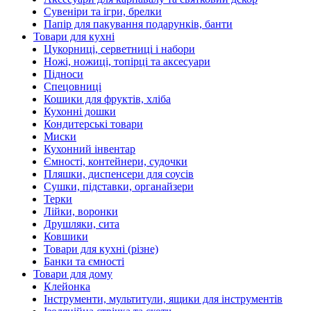
Сувеніри та ігри, брелки
Папір для пакування подарунків, банти
Товари для кухні
Цукорниці, серветниці і набори
Ножі, ножиці, топірці та аксесуари
Підноси
Спецовниці
Кошики для фруктів, хліба
Кухонні дошки
Кондитерські товари
Миски
Кухонний інвентар
Ємності, контейнери, судочки
Пляшки, диспенсери для соусів
Сушки, підставки, органайзери
Терки
Лійки, воронки
Друшляки, сита
Ковшики
Товари для кухні (різне)
Банки та ємності
Товари для дому
Клейонка
Інструменти, мультитули, ящики для інструментів