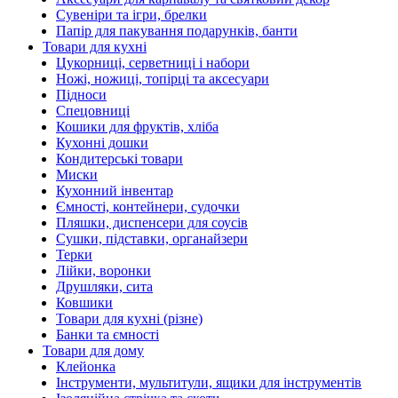
Сувеніри та ігри, брелки
Папір для пакування подарунків, банти
Товари для кухні
Цукорниці, серветниці і набори
Ножі, ножиці, топірці та аксесуари
Підноси
Спецовниці
Кошики для фруктів, хліба
Кухонні дошки
Кондитерські товари
Миски
Кухонний інвентар
Ємності, контейнери, судочки
Пляшки, диспенсери для соусів
Сушки, підставки, органайзери
Терки
Лійки, воронки
Друшляки, сита
Ковшики
Товари для кухні (різне)
Банки та ємності
Товари для дому
Клейонка
Інструменти, мультитули, ящики для інструментів