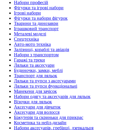
Набори професій
Фігурки та ігрові набори
Ігрові набори
Фігурки та набори фігурок
Тварини та динозаври
Іграшковий транспорт
Металеві моделі
Спецтехніка
Авто-мото техніка
Залізниці, кораблі та авіація
Набори з транспортом
Гаражі та треки
Ляльки та аксесуари
Будиночки, замки, меблі
Транспорт для ляльок
Ляльки та пупси з аксесуарами
Ляльки та пупси функціональні
Манекени для зачісок
Набори одягу та аксесуарів для ляльок
Візочки для ляльок
Аксесуари для дівчаток
Аксесуари для волосся
Біжутерія та скриньки для прикрас
Косметика та нейл-дизайн
Набори аксесуарів, гребінці, дзеркальця