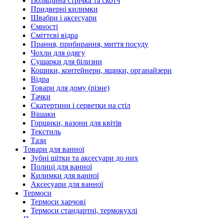
Ізоляційна стрічка та скотч
Придверні килимки
Швабри і аксесуари
Ємності
Сміттєві відра
Прання, прибирання, миття посуду
Чохли для одягу
Сушарки для білизни
Кошики, контейнери, ящики, органайзери
Відра
Товари для дому (різне)
Тачки
Скатертини і серветки на стіл
Вішаки
Горщики, вазони для квітів
Текстиль
Тази
Товари для ванної
Зубні щітки та аксесуари до них
Полиці для ванної
Килимки для ванної
Аксесуари для ванної
Термоси
Термоси харчові
Термоси стандартні, термокухлі