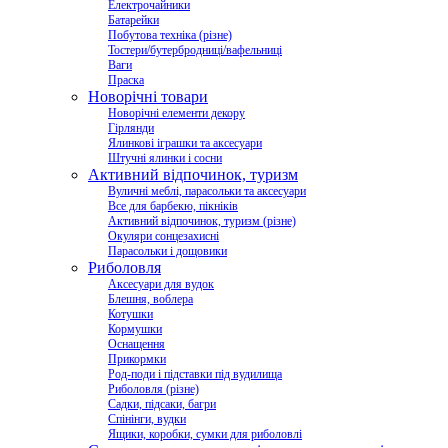
Електрочайники
Батарейки
Побутова техніка (різне)
Тостери/бутербродниці/вафельниці
Ваги
Праска
Новорічні товари
Новорічні елементи декору
Гірлянди
Ялинкові іграшки та аксесуари
Штучні ялинки і сосни
Активний відпочинок, туризм
Вуличні меблі, парасольки та аксесуари
Все для барбекю, пікніків
Активний відпочинок, туризм (різне)
Окуляри сонцезахисні
Парасольки і дощовики
Риболовля
Аксесуари для вудок
Блешня, воблера
Котушки
Кормушки
Оснащення
Прикормки
Род-поди і підставки під вудилища
Риболовля (різне)
Садки, підсаки, багри
Спінінги, вудки
Ящики, коробки, сумки для риболовлі