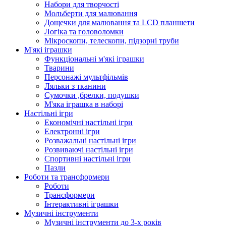
Набори для творчості
Мольберти для малювання
Дощечки для малювання та LCD планшети
Логіка та головоломки
Мікроскопи, телескопи, підзорні труби
М'які іграшки
Функціональні м'які іграшки
Тварини
Персонажі мультфільмів
Ляльки з тканини
Сумочки ,брелки, подушки
М'яка іграшка в наборі
Настільні ігри
Економічні настільні ігри
Електронні ігри
Розважальні настільні ігри
Розвиваючі настільні ігри
Спортивні настільні ігри
Пазли
Роботи та трансформери
Роботи
Трансформери
Інтерактивні іграшки
Музичні інструменти
Музичні інструменти до 3-х років