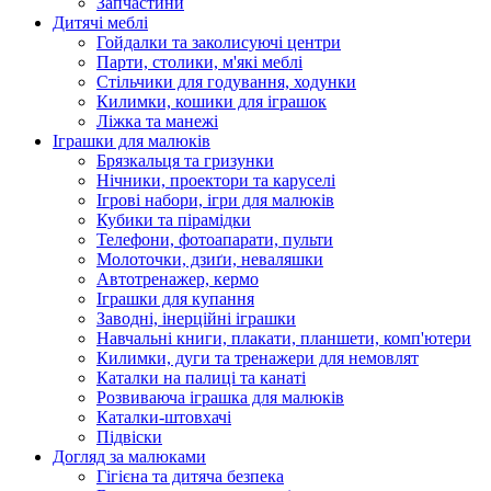
Запчастини
Дитячі меблі
Гойдалки та заколисуючі центри
Парти, столики, м'які меблі
Стільчики для годування, ходунки
Килимки, кошики для іграшок
Ліжка та манежі
Іграшки для малюків
Брязкальця та гризунки
Нічники, проектори та каруселі
Ігрові набори, ігри для малюків
Кубики та пірамідки
Телефони, фотоапарати, пульти
Молоточки, дзиґи, неваляшки
Автотренажер, кермо
Іграшки для купання
Заводні, інерційні іграшки
Навчальні книги, плакати, планшети, комп'ютери
Килимки, дуги та тренажери для немовлят
Каталки на палиці та канаті
Розвиваюча іграшка для малюків
Каталки-штовхачі
Підвіски
Догляд за малюками
Гігієна та дитяча безпека