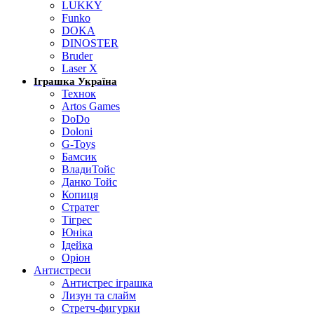
LUKKY
Funko
DOKA
DINOSTER
Bruder
Laser X
Іграшка Україна
Технок
Artos Games
DoDo
Doloni
G-Toys
Бамсик
ВладиТойс
Данко Тойс
Копиця
Стратег
Тігрес
Юніка
Ідейка
Оріон
Антистреси
Антистрес іграшка
Лизун та слайм
Стретч-фигурки