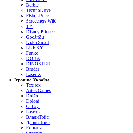
Barbie
TechnoDrive
Fisher-Price
Screechers Wild
TY
Disney Princess
GooJitZu
Kiddi Smart
LUKKY
Funko
DOKA
DINOSTER
Bruder
Laser X
Іграшка Україна
Технок
Artos Games
DoDo
Doloni
G-Toys
Бамсик
ВладиТойс
Данко Тойс
Копиця