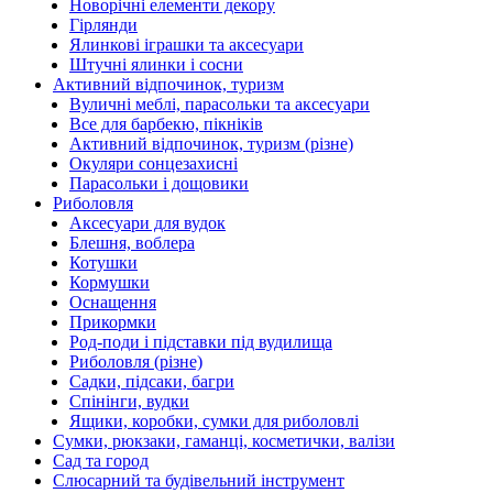
Новорічні елементи декору
Гірлянди
Ялинкові іграшки та аксесуари
Штучні ялинки і сосни
Активний відпочинок, туризм
Вуличні меблі, парасольки та аксесуари
Все для барбекю, пікніків
Активний відпочинок, туризм (різне)
Окуляри сонцезахисні
Парасольки і дощовики
Риболовля
Аксесуари для вудок
Блешня, воблера
Котушки
Кормушки
Оснащення
Прикормки
Род-поди і підставки під вудилища
Риболовля (різне)
Садки, підсаки, багри
Спінінги, вудки
Ящики, коробки, сумки для риболовлі
Сумки, рюкзаки, гаманці, косметички, валізи
Сад та город
Слюсарний та будівельний інструмент