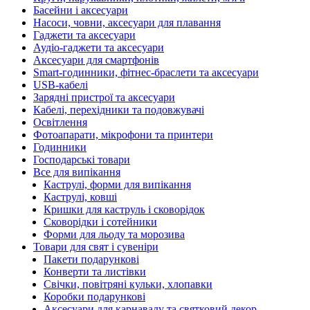
Басейни і аксесуари
Насоси, човни, аксесуари для плавання
Гаджети та аксесуари
Аудіо-гаджети та аксесуари
Аксесуари для смартфонів
Smart-годинники, фітнес-браслети та аксесуари
USB-кабелі
Зарядні пристрої та аксесуари
Кабелі, перехідники та подовжувачі
Освітлення
Фотоапарати, мікрофони та принтери
Годинники
Господарські товари
Все для випікання
Каструлі, форми для випікання
Каструлі, ковші
Кришки для каструль і сковорідок
Сковорідки і сотейники
Форми для льоду та морозива
Товари для свят і сувеніри
Пакети подарункові
Конверти та листівки
Свічки, повітряні кульки, хлопавки
Коробки подарункові
Аксесуари для карнавалу та святковий декор