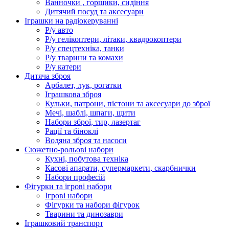
Ванночки , горщики, сидіння
Дитячий посуд та аксесуари
Іграшки на радіокеруванні
Р/у авто
Р/у гелікоптери, літаки, квадрокоптери
Р/у спецтехніка, танки
Р/у тварини та комахи
Р/у катери
Дитяча зброя
Арбалет, лук, рогатки
Іграшкова зброя
Кульки, патрони, пістони та аксесуари до зброї
Мечі, шаблі, шпаги, щити
Набори зброї, тир, лазертаг
Рації та біноклі
Водяна зброя та насоси
Сюжетно-рольові набори
Кухні, побутова техніка
Касові апарати, супермаркети, скарбнички
Набори професій
Фігурки та ігрові набори
Ігрові набори
Фігурки та набори фігурок
Тварини та динозаври
Іграшковий транспорт