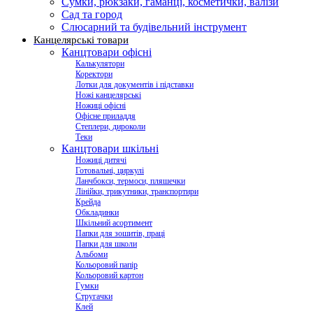
Сумки, рюкзаки, гаманці, косметички, валізи
Сад та город
Слюсарний та будівельний інструмент
Канцелярські товари
Канцтовари офісні
Калькулятори
Коректори
Лотки для документів і підставки
Ножі канцелярські
Ножиці офісні
Офісне приладдя
Степлери, дироколи
Теки
Канцтовари шкільні
Ножиці дитячі
Готовальні, циркулі
Ланчбокси, термоси, пляшечки
Лінійки, трикутники, транспортири
Крейда
Обкладинки
Шкільний асортимент
Папки для зошитів, праці
Папки для школи
Альбоми
Кольоровий папір
Кольоровий картон
Гумки
Стругачки
Клей