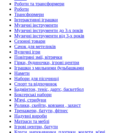
Роботи та трансформери
Роботи
Трансформери
Інтерактивні іграшки
Музичні інструменти
Музичні інструменти до 3-х років
Музичні інструменти від 3-х років
Сезонні товари
Сачок для метеликів
Вуличні ігри
Повітряні змії, вітрячки
Гірки, будиночки, ігрові центри
Іграшки з мильними бульбашками
Намети
Набори для пісочниці
Спорт та відпочинок
Бадмінтон, теніс, дартс, баскетбол
Боксерські набори
М'ячі, стрибуни
Ролики, скейти, ковзани , захист
Тренажери, батути, фітнес
Надувні вироби
Матраси та меблі
Ігрові центри, батути
Круги, нарукавники, плотики, жилети, м'ячі