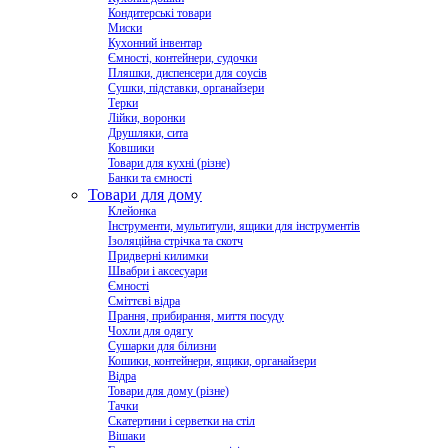
Кондитерські товари
Миски
Кухонний інвентар
Ємності, контейнери, судочки
Пляшки, диспенсери для соусів
Сушки, підставки, органайзери
Терки
Лійки, воронки
Друшляки, сита
Ковшики
Товари для кухні (різне)
Банки та ємності
Товари для дому
Клейонка
Інструменти, мультитули, ящики для інструментів
Ізоляційна стрічка та скотч
Придверні килимки
Швабри і аксесуари
Ємності
Сміттєві відра
Прання, прибирання, миття посуду
Чохли для одягу
Сушарки для білизни
Кошики, контейнери, ящики, органайзери
Відра
Товари для дому (різне)
Тачки
Скатертини і серветки на стіл
Вішаки