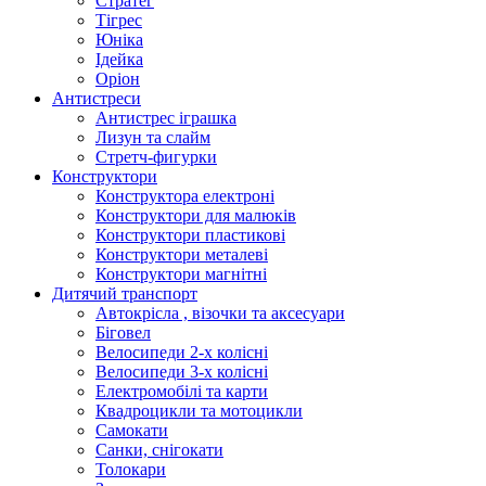
Стратег
Тігрес
Юніка
Ідейка
Оріон
Антистреси
Антистрес іграшка
Лизун та слайм
Стретч-фигурки
Конструктори
Конструктора електроні
Конструктори для малюків
Конструктори пластикові
Конструктори металеві
Конструктори магнітні
Дитячий транспорт
Автокрісла , візочки та аксесуари
Біговел
Велосипеди 2-х колісні
Велосипеди 3-х колісні
Електромобілі та карти
Квадроцикли та мотоцикли
Самокати
Санки, снігокати
Толокари