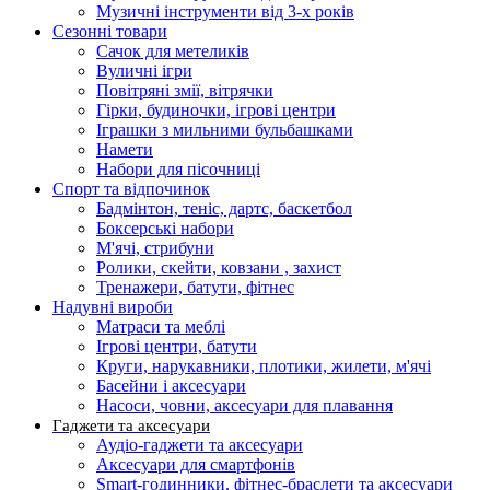
Музичні інструменти від 3-х років
Сезонні товари
Сачок для метеликів
Вуличні ігри
Повітряні змії, вітрячки
Гірки, будиночки, ігрові центри
Іграшки з мильними бульбашками
Намети
Набори для пісочниці
Спорт та відпочинок
Бадмінтон, теніс, дартс, баскетбол
Боксерські набори
М'ячі, стрибуни
Ролики, скейти, ковзани , захист
Тренажери, батути, фітнес
Надувні вироби
Матраси та меблі
Ігрові центри, батути
Круги, нарукавники, плотики, жилети, м'ячі
Басейни і аксесуари
Насоси, човни, аксесуари для плавання
Гаджети та аксесуари
Аудіо-гаджети та аксесуари
Аксесуари для смартфонів
Smart-годинники, фітнес-браслети та аксесуари