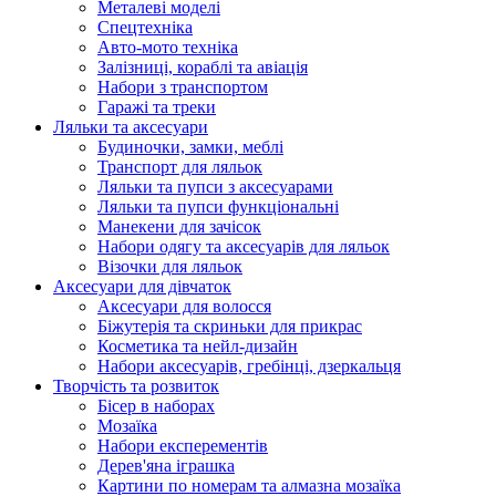
Металеві моделі
Спецтехніка
Авто-мото техніка
Залізниці, кораблі та авіація
Набори з транспортом
Гаражі та треки
Ляльки та аксесуари
Будиночки, замки, меблі
Транспорт для ляльок
Ляльки та пупси з аксесуарами
Ляльки та пупси функціональні
Манекени для зачісок
Набори одягу та аксесуарів для ляльок
Візочки для ляльок
Аксесуари для дівчаток
Аксесуари для волосся
Біжутерія та скриньки для прикрас
Косметика та нейл-дизайн
Набори аксесуарів, гребінці, дзеркальця
Творчість та розвиток
Бісер в наборах
Мозаїка
Набори експерементів
Дерев'яна іграшка
Картини по номерам та алмазна мозаїка