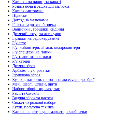
Каталки на палиці та канаті
Розвиваюча іграшка для малюків
Каталки-штовхачі
Підвіски
Догляд за малюками
Гігієна та дитяча безпека
Ванночки , горщики, сидіння
Дитячий посуд та аксесуари
Іграшки на радіокеруванні
Р/у авто
Р/у гелікоптери, літаки, квадрокоптери
Р/у спецтехніка, танки
Р/у тварини та комахи
Р/у катери
Дитяча зброя
Арбалет, лук, рогатки
Іграшкова зброя
Кульки, патрони, пістони та аксесуари до зброї
Мечі, шаблі, шпаги, щити
Набори зброї, тир, лазертаг
Рації та біноклі
Водяна зброя та насоси
Сюжетно-рольові набори
Кухні, побутова техніка
Касові апарати, супермаркети, скарбнички