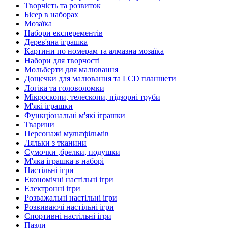
Творчість та розвиток
Бісер в наборах
Мозаїка
Набори експерементів
Дерев'яна іграшка
Картини по номерам та алмазна мозаїка
Набори для творчості
Мольберти для малювання
Дощечки для малювання та LCD планшети
Логіка та головоломки
Мікроскопи, телескопи, підзорні труби
М'які іграшки
Функціональні м'які іграшки
Тварини
Персонажі мультфільмів
Ляльки з тканини
Сумочки ,брелки, подушки
М'яка іграшка в наборі
Настільні ігри
Економічні настільні ігри
Електронні ігри
Розважальні настільні ігри
Розвиваючі настільні ігри
Спортивні настільні ігри
Пазли