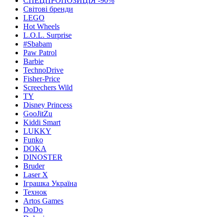
СПЕЦПРОПОЗИЦІЯ -90%
Світові бренди
LEGO
Hot Wheels
L.O.L. Surprise
#Sbabam
Paw Patrol
Barbie
TechnoDrive
Fisher-Price
Screechers Wild
TY
Disney Princess
GooJitZu
Kiddi Smart
LUKKY
Funko
DOKA
DINOSTER
Bruder
Laser X
Іграшка Україна
Технок
Artos Games
DoDo