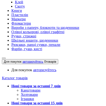
Клей
Скотч
Книги
Пластилін
Маркери
Фломастери
Вироби з паперу, блокноти та щоденники
Олівці кольорові, олівці графітні
Ручки, стрижні
Шкільні зошити, щоденники
Рюкзаки, ранці сумки, пенали
Фарби, гуаш, кисті
Для покупок
авторизуйтесь
0
товарів
Для покупок
авторизуйтесь
Каталог товарів
Нові товари за останнi 7 днiв
Канцтовари
Хозтовари
Іграшки
Нові товари за останнi 15 днiв