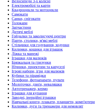
Велосипеди 3-х колісні
Електромобілі та карти
Квадроцикли та мотоцикли
Самокати
Санки, снігокати
Толокари
Запчастини
Дитячі меблі
Гойдалки та заколисуючі центри
Парти, столики, м'які меблі
Стільчики для годування, ходунки
Килимки, кошики для іграшок
Ліжка та манежі
Іграшки для малюків
Брязкальця та гризунки
Нічники, проектори та каруселі
Ігрові набори, ігри для малюків
Кубики та пірамідки
Телефони, фотоапарати, пульти
Молоточки, дзиґи, неваляшки
Автотренажер, кермо
Іграшки для купання
Заводні, інерційні іграшки
Навчальні книги, плакати, планшети, комп'ютери
Килимки, дуги та тренажери для немовлят