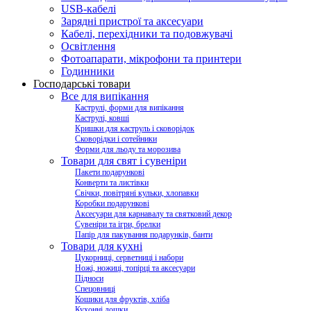
USB-кабелі
Зарядні пристрої та аксесуари
Кабелі, перехідники та подовжувачі
Освітлення
Фотоапарати, мікрофони та принтери
Годинники
Господарські товари
Все для випікання
Каструлі, форми для випікання
Каструлі, ковші
Кришки для каструль і сковорідок
Сковорідки і сотейники
Форми для льоду та морозива
Товари для свят і сувеніри
Пакети подарункові
Конверти та листівки
Свічки, повітряні кульки, хлопавки
Коробки подарункові
Аксесуари для карнавалу та святковий декор
Сувеніри та ігри, брелки
Папір для пакування подарунків, банти
Товари для кухні
Цукорниці, серветниці і набори
Ножі, ножиці, топірці та аксесуари
Підноси
Спецовниці
Кошики для фруктів, хліба
Кухонні дошки