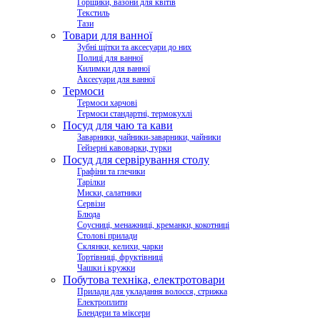
Горщики, вазони для квітів
Текстиль
Тази
Товари для ванної
Зубні щітки та аксесуари до них
Полиці для ванної
Килимки для ванної
Аксесуари для ванної
Термоси
Термоси харчові
Термоси стандартні, термокухлі
Посуд для чаю та кави
Заварники, чайники-заварники, чайники
Гейзерні кавоварки, турки
Посуд для сервірування столу
Графіни та глечики
Тарілки
Миски, салатники
Сервізи
Блюда
Соусниці, менажниці, креманки, кокотниці
Столові прилади
Склянки, келихи, чарки
Тортівниці, фруктівниці
Чашки і кружки
Побутова техніка, електротовари
Прилади для укладання волосся, стрижка
Електроплити
Блендери та міксери