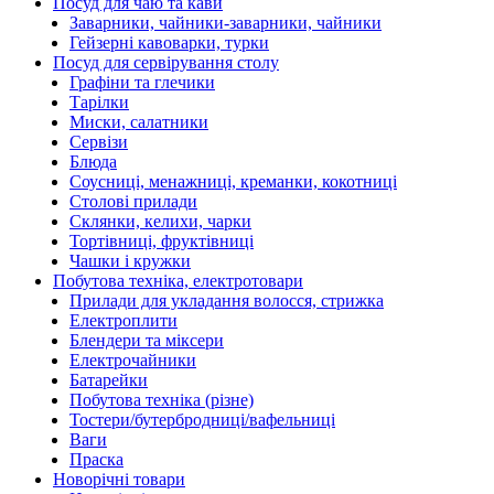
Посуд для чаю та кави
Заварники, чайники-заварники, чайники
Гейзерні кавоварки, турки
Посуд для сервірування столу
Графіни та глечики
Тарілки
Миски, салатники
Сервізи
Блюда
Соусниці, менажниці, креманки, кокотниці
Столові прилади
Склянки, келихи, чарки
Тортівниці, фруктівниці
Чашки і кружки
Побутова техніка, електротовари
Прилади для укладання волосся, стрижка
Електроплити
Блендери та міксери
Електрочайники
Батарейки
Побутова техніка (різне)
Тостери/бутербродниці/вафельниці
Ваги
Праска
Новорічні товари