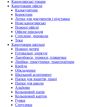
Канцелярські товари
Канцтовари офісні
Калькулятори
Коректори
Лотки для документів і підставки
Ножі канцелярські
Ножиці офісні
Офісне приладдя
Степлери, дироколи
Теки
Канцтовари шкільні
Ножиці дитячі
Готовальні, циркулі
Ланчбокси, термоси, пляшечки
Лінійки, трикутники, транспортири
Крейда
Обкладинки
Шкільний асортимент
Папки для зошитів, праці
Папки для школи
Альбоми
Кольоровий папір
Кольоровий картон
Гумки
Стругачки