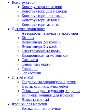
Конструктори
Конструктора електроні
Конструктори для малюків
Конструктори пластикові
Конструктори металеві
Конструктори магнітні
Дитячий транспорт
Автокрісла , візочки та аксесуари
Біговел
Велосипеди 2-х колісні
Велосипеди 3-х колісні
Електромобілі та карти
Квадроцикли та мотоцикли
Самокати
Санки, снігокати
Толокари
Запчастини
Дитячі меблі
Гойдалки та заколисуючі центри
Парти, столики, м'які меблі
Стільчики для годування, ходунки
Килимки, кошики для іграшок
Ліжка та манежі
Іграшки для малюків
Брязкальця та гризунки