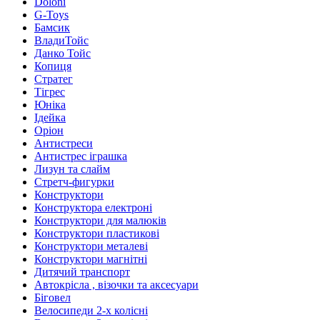
Doloni
G-Toys
Бамсик
ВладиТойс
Данко Тойс
Копиця
Стратег
Тігрес
Юніка
Ідейка
Оріон
Антистреси
Антистрес іграшка
Лизун та слайм
Стретч-фигурки
Конструктори
Конструктора електроні
Конструктори для малюків
Конструктори пластикові
Конструктори металеві
Конструктори магнітні
Дитячий транспорт
Автокрісла , візочки та аксесуари
Біговел
Велосипеди 2-х колісні