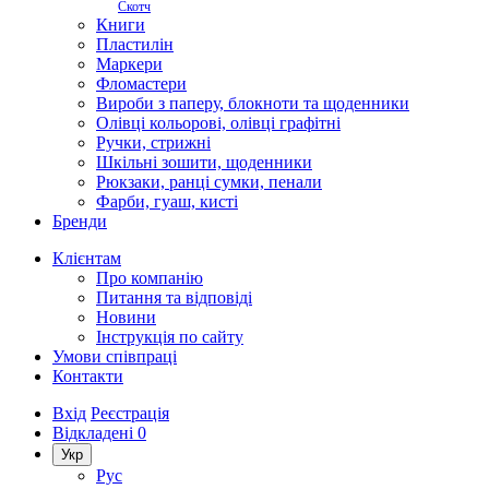
Скотч
Книги
Пластилін
Маркери
Фломастери
Вироби з паперу, блокноти та щоденники
Олівці кольорові, олівці графітні
Ручки, стрижні
Шкільні зошити, щоденники
Рюкзаки, ранці сумки, пенали
Фарби, гуаш, кисті
Бренди
Клієнтам
Про компанію
Питання та відповіді
Новини
Інструкція по сайту
Умови співпраці
Контакти
Вхід
Реєстрація
Відкладені
0
Укр
Рус