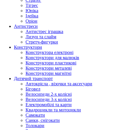
Стратег
Тігрес
Юніка
Ідейка
Оріон
Антистреси
Антистрес іграшка
Лизун та слайм
Стретч-фигурки
Конструктори
Конструктора електроні
Конструктори для малюків
Конструктори пластикові
Конструктори металеві
Конструктори магнітні
Дитячий транспорт
Автокрісла , візочки та аксесуари
Біговел
Велосипеди 2-х колісні
Велосипеди 3-х колісні
Електромобілі та карти
Квадроцикли та мотоцикли
Самокати
Санки, снігокати
Толокари