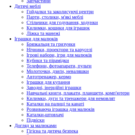
Запчастини
Дитячі меблі
Гойдалки та заколисуючі центри
Парти, столики, м'які меблі
Стільчики для годування, ходунки
Килимки, кошики для іграшок
Ліжка та манежі
Іграшки для малюків
Брязкальця та гризунки
Нічники, проектори та каруселі
Ігрові набори, ігри для малюків
Кубики та пірамідки
Телефони, фотоапарати, пульти
Молоточки, дзиґи, неваляшки
Автотренажер, кермо
Іграшки для купання
Заводні, інерційні іграшки
Навчальні книги, плакати, планшети, комп'ютери
Килимки, дуги та тренажери для немовлят
Каталки на палиці та канаті
Розвиваюча іграшка для малюків
Каталки-штовхачі
Підвіски
Догляд за малюками
Гігієна та дитяча безпека