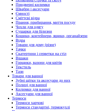
Ізоляційна стрічка та скотч
Придверні килимки
Швабри і аксесуари
Ємності
Сміттєві відра
Прання, прибирання, миття посуду
Чохли для одягу
Сушарки для білизни
Кошики, контейнери, ящики, органайзери
Відра
Товари для дому (різне)
Тачки
Скатертини і серветки на стіл
Вішаки
Горщики, вазони для квітів
Текстиль
Тази
Товари для ванної
Зубні щітки та аксесуари до них
Полиці для ванної
Килимки для ванної
Аксесуари для ванної
Термоси
Термоси харчові
Термоси стандартні, термокухлі