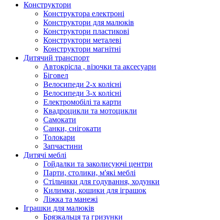
Конструктори
Конструктора електроні
Конструктори для малюків
Конструктори пластикові
Конструктори металеві
Конструктори магнітні
Дитячий транспорт
Автокрісла , візочки та аксесуари
Біговел
Велосипеди 2-х колісні
Велосипеди 3-х колісні
Електромобілі та карти
Квадроцикли та мотоцикли
Самокати
Санки, снігокати
Толокари
Запчастини
Дитячі меблі
Гойдалки та заколисуючі центри
Парти, столики, м'які меблі
Стільчики для годування, ходунки
Килимки, кошики для іграшок
Ліжка та манежі
Іграшки для малюків
Брязкальця та гризунки