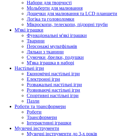
Набори для творчості
Мольберти для малювання
Дощечки для малювання та LCD планшети
Логіка та головоломки
Мікроскопи, телескопи, підзорні труби
М'які іграшки
Функціональні м'які іграшки
Тварини
Персонажі мультфільмів
Ляльки з тканини
Сумочки ,брелки, подушки
М'яка іграшка в наборі
Настільні ігри
Економічні настільні ігри
Електронні ігри
Розважальні настільні ігри
Розвиваючі настільні ігри
Спортивні настільні ігри
Пазли
Роботи та трансформери
Роботи
Трансформери
Інтерактивні іграшки
Музичні інструменти
Музичні інструменти до 3-х років