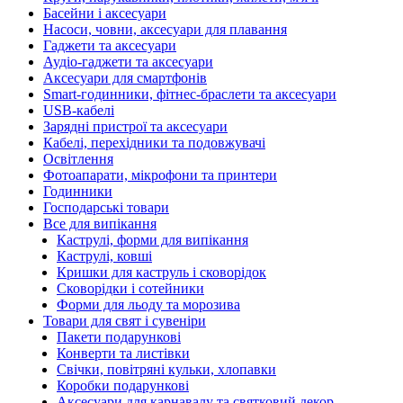
Басейни і аксесуари
Насоси, човни, аксесуари для плавання
Гаджети та аксесуари
Аудіо-гаджети та аксесуари
Аксесуари для смартфонів
Smart-годинники, фітнес-браслети та аксесуари
USB-кабелі
Зарядні пристрої та аксесуари
Кабелі, перехідники та подовжувачі
Освітлення
Фотоапарати, мікрофони та принтери
Годинники
Господарські товари
Все для випікання
Каструлі, форми для випікання
Каструлі, ковші
Кришки для каструль і сковорідок
Сковорідки і сотейники
Форми для льоду та морозива
Товари для свят і сувеніри
Пакети подарункові
Конверти та листівки
Свічки, повітряні кульки, хлопавки
Коробки подарункові
Аксесуари для карнавалу та святковий декор