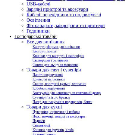
USB-кабелі
Зарядні пристрої та аксесуари
Кабелі, перехідники та подовжувачі
Освітлення
Фотоапарати, мікрофони та принтери
Годинники
Господарські товари
Все для випікання
Каструлі, форми для випікання
Каструлі, ковші
Кришки для каструль і сковорідок
Сковорідки і сотейники
Форми для льоду та морозива
Товари для свят і сувеніри
Пакети подарункові
Конверти та листівки
Свічки, повітряні кульки, хлопавки
Коробки подарункові
Аксесуари для карнавалу та святковий декор
Сувеніри та ігри, брелки
Папір для пакування подарунків, банти
Товари для кухні
Цукорниці, серветниці і набори
Ножі, ножиці, топірці та аксесуари
Підноси
Спецовниці
Кошики для фруктів, хліба
Кухонні дошки