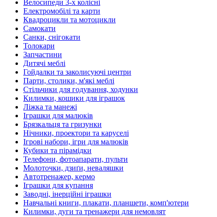
Велосипеди 3-х колісні
Електромобілі та карти
Квадроцикли та мотоцикли
Самокати
Санки, снігокати
Толокари
Запчастини
Дитячі меблі
Гойдалки та заколисуючі центри
Парти, столики, м'які меблі
Стільчики для годування, ходунки
Килимки, кошики для іграшок
Ліжка та манежі
Іграшки для малюків
Брязкальця та гризунки
Нічники, проектори та каруселі
Ігрові набори, ігри для малюків
Кубики та пірамідки
Телефони, фотоапарати, пульти
Молоточки, дзиґи, неваляшки
Автотренажер, кермо
Іграшки для купання
Заводні, інерційні іграшки
Навчальні книги, плакати, планшети, комп'ютери
Килимки, дуги та тренажери для немовлят