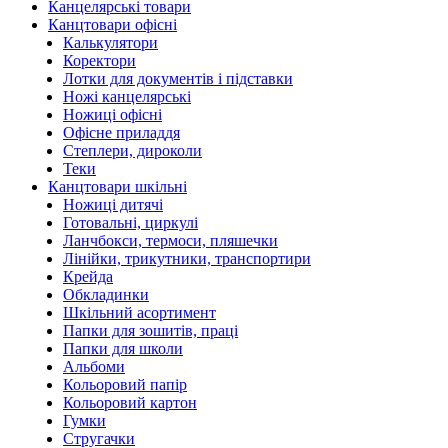
Канцелярські товари
Канцтовари офісні
Калькулятори
Коректори
Лотки для документів і підставки
Ножі канцелярські
Ножиці офісні
Офісне приладдя
Степлери, дироколи
Теки
Канцтовари шкільні
Ножиці дитячі
Готовальні, циркулі
Ланчбокси, термоси, пляшечки
Лінійки, трикутники, транспортири
Крейда
Обкладинки
Шкільний асортимент
Папки для зошитів, праці
Папки для школи
Альбоми
Кольоровий папір
Кольоровий картон
Гумки
Стругачки