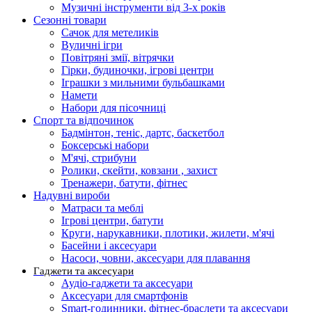
Музичні інструменти від 3-х років
Сезонні товари
Сачок для метеликів
Вуличні ігри
Повітряні змії, вітрячки
Гірки, будиночки, ігрові центри
Іграшки з мильними бульбашками
Намети
Набори для пісочниці
Спорт та відпочинок
Бадмінтон, теніс, дартс, баскетбол
Боксерські набори
М'ячі, стрибуни
Ролики, скейти, ковзани , захист
Тренажери, батути, фітнес
Надувні вироби
Матраси та меблі
Ігрові центри, батути
Круги, нарукавники, плотики, жилети, м'ячі
Басейни і аксесуари
Насоси, човни, аксесуари для плавання
Гаджети та аксесуари
Аудіо-гаджети та аксесуари
Аксесуари для смартфонів
Smart-годинники, фітнес-браслети та аксесуари