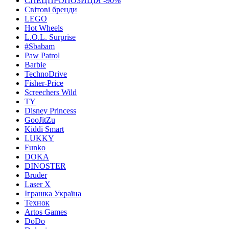
СПЕЦПРОПОЗИЦІЯ -90%
Світові бренди
LEGO
Hot Wheels
L.O.L. Surprise
#Sbabam
Paw Patrol
Barbie
TechnoDrive
Fisher-Price
Screechers Wild
TY
Disney Princess
GooJitZu
Kiddi Smart
LUKKY
Funko
DOKA
DINOSTER
Bruder
Laser X
Іграшка Україна
Технок
Artos Games
DoDo