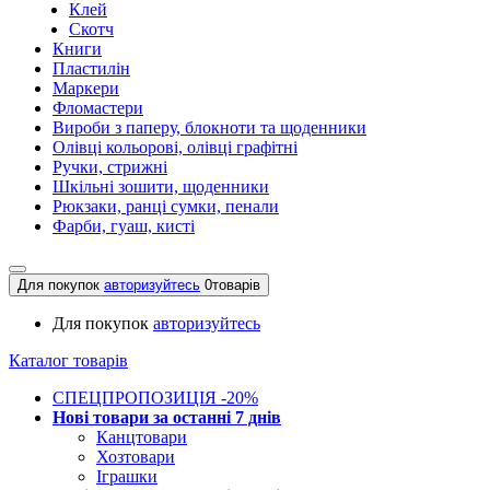
Клей
Скотч
Книги
Пластилін
Маркери
Фломастери
Вироби з паперу, блокноти та щоденники
Олівці кольорові, олівці графітні
Ручки, стрижні
Шкільні зошити, щоденники
Рюкзаки, ранці сумки, пенали
Фарби, гуаш, кисті
Для покупок
авторизуйтесь
0
товарів
Для покупок
авторизуйтесь
Каталог товарів
СПЕЦПРОПОЗИЦІЯ -20%
Нові товари за останнi 7 днiв
Канцтовари
Хозтовари
Іграшки