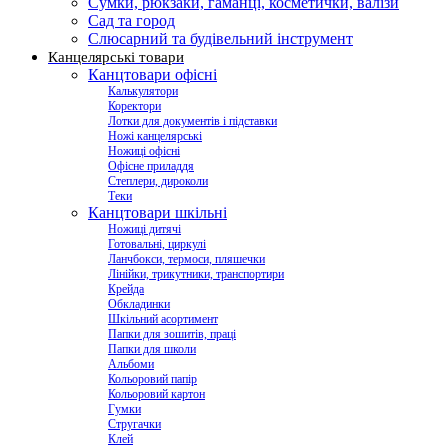
Сумки, рюкзаки, гаманці, косметички, валізи
Сад та город
Слюсарний та будівельний інструмент
Канцелярські товари
Канцтовари офісні
Калькулятори
Коректори
Лотки для документів і підставки
Ножі канцелярські
Ножиці офісні
Офісне приладдя
Степлери, дироколи
Теки
Канцтовари шкільні
Ножиці дитячі
Готовальні, циркулі
Ланчбокси, термоси, пляшечки
Лінійки, трикутники, транспортири
Крейда
Обкладинки
Шкільний асортимент
Папки для зошитів, праці
Папки для школи
Альбоми
Кольоровий папір
Кольоровий картон
Гумки
Стругачки
Клей