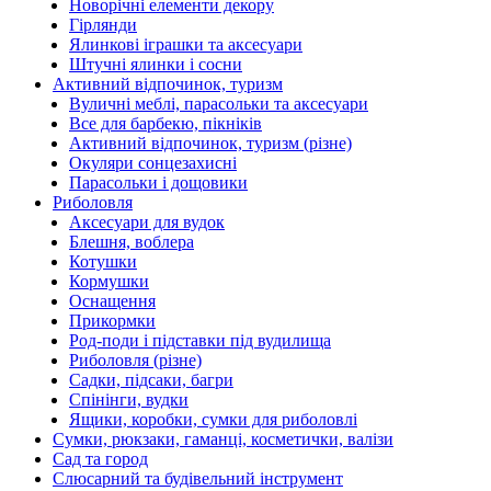
Новорічні елементи декору
Гірлянди
Ялинкові іграшки та аксесуари
Штучні ялинки і сосни
Активний відпочинок, туризм
Вуличні меблі, парасольки та аксесуари
Все для барбекю, пікніків
Активний відпочинок, туризм (різне)
Окуляри сонцезахисні
Парасольки і дощовики
Риболовля
Аксесуари для вудок
Блешня, воблера
Котушки
Кормушки
Оснащення
Прикормки
Род-поди і підставки під вудилища
Риболовля (різне)
Садки, підсаки, багри
Спінінги, вудки
Ящики, коробки, сумки для риболовлі
Сумки, рюкзаки, гаманці, косметички, валізи
Сад та город
Слюсарний та будівельний інструмент