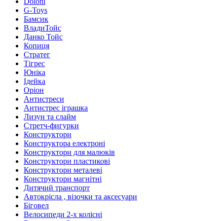
Doloni
G-Toys
Бамсик
ВладиТойс
Данко Тойс
Копиця
Стратег
Тігрес
Юніка
Ідейка
Оріон
Антистреси
Антистрес іграшка
Лизун та слайм
Стретч-фигурки
Конструктори
Конструктора електроні
Конструктори для малюків
Конструктори пластикові
Конструктори металеві
Конструктори магнітні
Дитячий транспорт
Автокрісла , візочки та аксесуари
Біговел
Велосипеди 2-х колісні