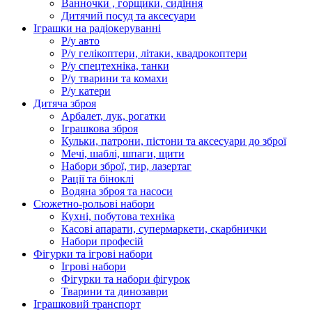
Ванночки , горщики, сидіння
Дитячий посуд та аксесуари
Іграшки на радіокеруванні
Р/у авто
Р/у гелікоптери, літаки, квадрокоптери
Р/у спецтехніка, танки
Р/у тварини та комахи
Р/у катери
Дитяча зброя
Арбалет, лук, рогатки
Іграшкова зброя
Кульки, патрони, пістони та аксесуари до зброї
Мечі, шаблі, шпаги, щити
Набори зброї, тир, лазертаг
Рації та біноклі
Водяна зброя та насоси
Сюжетно-рольові набори
Кухні, побутова техніка
Касові апарати, супермаркети, скарбнички
Набори професій
Фігурки та ігрові набори
Ігрові набори
Фігурки та набори фігурок
Тварини та динозаври
Іграшковий транспорт