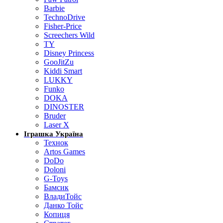
Barbie
TechnoDrive
Fisher-Price
Screechers Wild
TY
Disney Princess
GooJitZu
Kiddi Smart
LUKKY
Funko
DOKA
DINOSTER
Bruder
Laser X
Іграшка Україна
Технок
Artos Games
DoDo
Doloni
G-Toys
Бамсик
ВладиТойс
Данко Тойс
Копиця