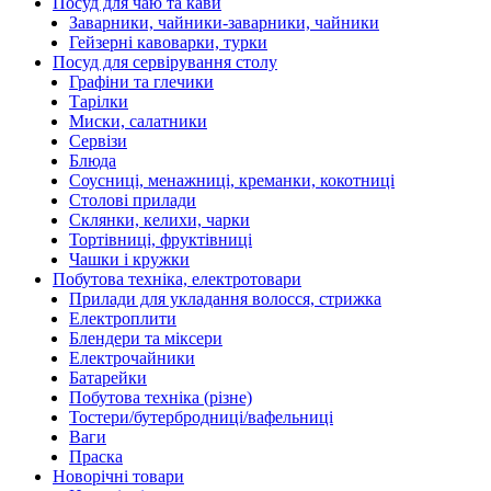
Посуд для чаю та кави
Заварники, чайники-заварники, чайники
Гейзерні кавоварки, турки
Посуд для сервірування столу
Графіни та глечики
Тарілки
Миски, салатники
Сервізи
Блюда
Соусниці, менажниці, креманки, кокотниці
Столові прилади
Склянки, келихи, чарки
Тортівниці, фруктівниці
Чашки і кружки
Побутова техніка, електротовари
Прилади для укладання волосся, стрижка
Електроплити
Блендери та міксери
Електрочайники
Батарейки
Побутова техніка (різне)
Тостери/бутербродниці/вафельниці
Ваги
Праска
Новорічні товари