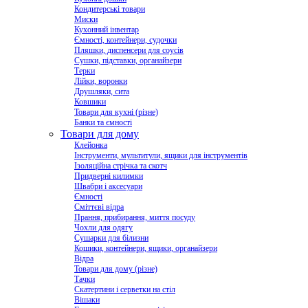
Кондитерські товари
Миски
Кухонний інвентар
Ємності, контейнери, судочки
Пляшки, диспенсери для соусів
Сушки, підставки, органайзери
Терки
Лійки, воронки
Друшляки, сита
Ковшики
Товари для кухні (різне)
Банки та ємності
Товари для дому
Клейонка
Інструменти, мультитули, ящики для інструментів
Ізоляційна стрічка та скотч
Придверні килимки
Швабри і аксесуари
Ємності
Сміттєві відра
Прання, прибирання, миття посуду
Чохли для одягу
Сушарки для білизни
Кошики, контейнери, ящики, органайзери
Відра
Товари для дому (різне)
Тачки
Скатертини і серветки на стіл
Вішаки