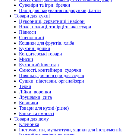
Сувеніри та ігри, брелки
Папір для пакування подарунків, банти
Товари для кухні
Цукорниці, серветниці і набори
Ножі, ножиці, топірці та аксесуари
Підноси
Спецовниці
Кошики для фруктів, хліба
Кухонні дошки
Кондитерські товари
Миски
Кухонний інвентар
Ємності, контейнери, судочки
Пляшки, диспенсери для соусів
Сушки, підставки, органайзери
Терки
Лійки, воронки
Друшляки, сита
Ковшики
Товари для кухні (різне)
Банки та ємності
Товари для дому
Клейонка
Інструменти, мультитули, ящики для інструментів