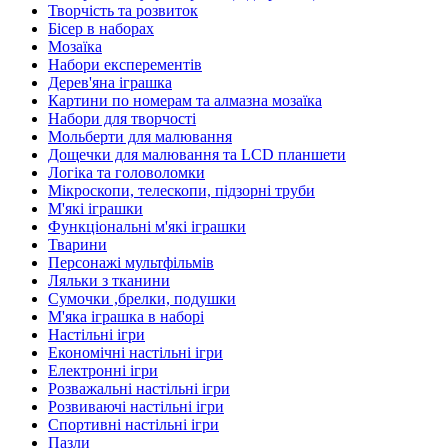
Творчість та розвиток
Бісер в наборах
Мозаїка
Набори експерементів
Дерев'яна іграшка
Картини по номерам та алмазна мозаїка
Набори для творчості
Мольберти для малювання
Дощечки для малювання та LCD планшети
Логіка та головоломки
Мікроскопи, телескопи, підзорні труби
М'які іграшки
Функціональні м'які іграшки
Тварини
Персонажі мультфільмів
Ляльки з тканини
Сумочки ,брелки, подушки
М'яка іграшка в наборі
Настільні ігри
Економічні настільні ігри
Електронні ігри
Розважальні настільні ігри
Розвиваючі настільні ігри
Спортивні настільні ігри
Пазли