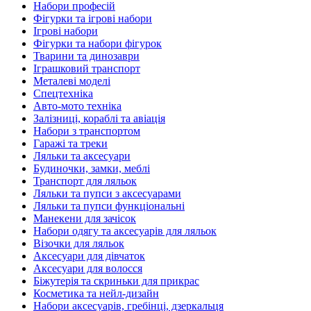
Набори професій
Фігурки та ігрові набори
Ігрові набори
Фігурки та набори фігурок
Тварини та динозаври
Іграшковий транспорт
Металеві моделі
Спецтехніка
Авто-мото техніка
Залізниці, кораблі та авіація
Набори з транспортом
Гаражі та треки
Ляльки та аксесуари
Будиночки, замки, меблі
Транспорт для ляльок
Ляльки та пупси з аксесуарами
Ляльки та пупси функціональні
Манекени для зачісок
Набори одягу та аксесуарів для ляльок
Візочки для ляльок
Аксесуари для дівчаток
Аксесуари для волосся
Біжутерія та скриньки для прикрас
Косметика та нейл-дизайн
Набори аксесуарів, гребінці, дзеркальця