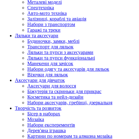
Металеві моделі
Спецтехніка
Авто-мото техніка
Залізниці, кораблі та авіація
Набори з транспортом
Гаражі та треки
Ляльки та аксесуари
Будиночки, замки, меблі
Транспорт для ляльок
Ляльки та пупси з аксесуарами
Ляльки та пупси функціональні
Манекени для зачісок
Набори одягу та аксесуарів для ляльок
Візочки для ляльок
Аксесуари для дівчаток
Аксесуари для волосся
Біжутерія та скриньки для прикрас
Косметика та нейл-дизайн
Набори аксесуарів, гребінці, дзеркальця
Творчість та розвиток
Бісер в наборах
Мозаїка
Набори експерементів
Дерев'яна іграшка
Картини по номерам та алмазна мозаїка