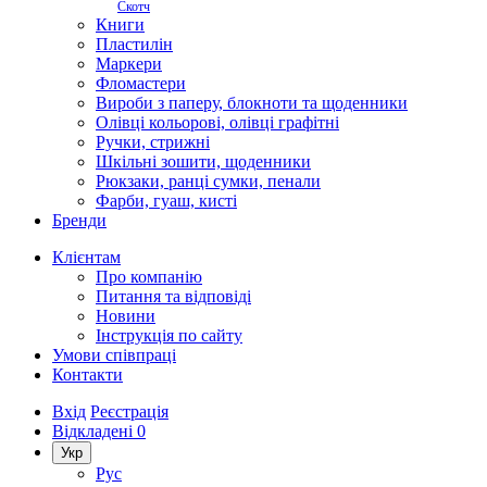
Скотч
Книги
Пластилін
Маркери
Фломастери
Вироби з паперу, блокноти та щоденники
Олівці кольорові, олівці графітні
Ручки, стрижні
Шкільні зошити, щоденники
Рюкзаки, ранці сумки, пенали
Фарби, гуаш, кисті
Бренди
Клієнтам
Про компанію
Питання та відповіді
Новини
Інструкція по сайту
Умови співпраці
Контакти
Вхід
Реєстрація
Відкладені
0
Укр
Рус