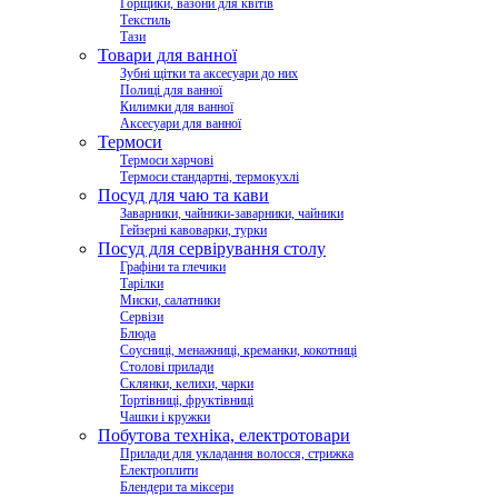
Горщики, вазони для квітів
Текстиль
Тази
Товари для ванної
Зубні щітки та аксесуари до них
Полиці для ванної
Килимки для ванної
Аксесуари для ванної
Термоси
Термоси харчові
Термоси стандартні, термокухлі
Посуд для чаю та кави
Заварники, чайники-заварники, чайники
Гейзерні кавоварки, турки
Посуд для сервірування столу
Графіни та глечики
Тарілки
Миски, салатники
Сервізи
Блюда
Соусниці, менажниці, креманки, кокотниці
Столові прилади
Склянки, келихи, чарки
Тортівниці, фруктівниці
Чашки і кружки
Побутова техніка, електротовари
Прилади для укладання волосся, стрижка
Електроплити
Блендери та міксери