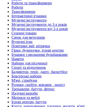
Роботи та трансформери
Роботи
Трансформери
Інтерактивні іграшки
Музичні інструменти
Музичні інструменти до 3-х років
Музичні інструменти від 3-х років
Сезонні товари
Сачок для метеликів
Вуличні ігри
Повітряні змії, вітрячки
Гірки, будиночки, ігрові центри
Іграшки з мильними бульбашками
Намети
Набори для пісочниці
Спорт та відпочинок
Бадмінтон, теніс, дартс, баскетбол
Боксерські набори
М'ячі, стрибуни
Ролики, скейти, ковзани , захист
Тренажери, батути, фітнес
Надувні вироби
Матраси та меблі
Ігрові центри, батути
Круги, нарукавники, плотики, жилети, м'ячі