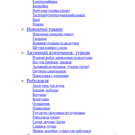
Електрочайники
Батарейки
Побутова техніка (різне)
Тостери/бутербродниці/вафельниці
Ваги
Праска
Новорічні товари
Новорічні елементи декору
Гірлянди
Ялинкові іграшки та аксесуари
Штучні ялинки і сосни
Активний відпочинок, туризм
Вуличні меблі, парасольки та аксесуари
Все для барбекю, пікніків
Активний відпочинок, туризм (різне)
Окуляри сонцезахисні
Парасольки і дощовики
Риболовля
Аксесуари для вудок
Блешня, воблера
Котушки
Кормушки
Оснащення
Прикормки
Род-поди і підставки під вудилища
Риболовля (різне)
Садки, підсаки, багри
Спінінги, вудки
Ящики, коробки, сумки для риболовлі