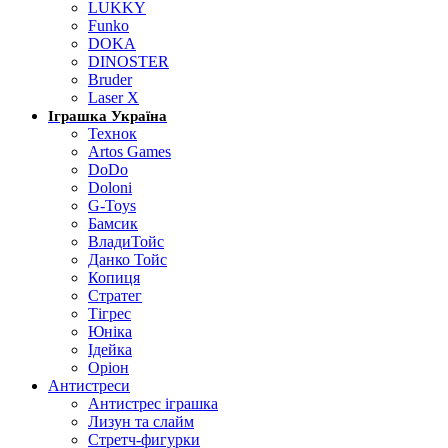
LUKKY
Funko
DOKA
DINOSTER
Bruder
Laser X
Іграшка Україна
Технок
Artos Games
DoDo
Doloni
G-Toys
Бамсик
ВладиТойс
Данко Тойс
Копиця
Стратег
Тігрес
Юніка
Ідейка
Оріон
Антистреси
Антистрес іграшка
Лизун та слайм
Стретч-фигурки