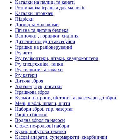
Каталки на палиці та канаті
Розвиваюча іграшка для малюків
Каталки-штовхачі
Підвіски
Догляд за малюками
Гігієна та дитяча безпека
Ванночки , горщики, сидіння
Дитячий посуд та аксесуари
Іграшки на радіокеруванні
Р/у авто
Р/у гелікоптери, літаки, квадрокоптери
Р/у спецтехніка, танки
Р/у тварини та комахи
Р/у катери
Дитяча зброя
Арбалет, лук, рогатки
Іграшкова зброя
Кульки, патрони, пістони та аксесуари до зброї
Мечі, шаблі, шпаги, щити
Набори зброї, тир, лазертаг
Рації та біноклі
Водяна зброя та насоси
Сюжетно-рольові набори
Кухні, побутова техніка
Касові апарати, супермаркети, скарбнички