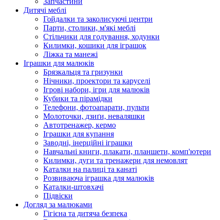
Запчастини
Дитячі меблі
Гойдалки та заколисуючі центри
Парти, столики, м'які меблі
Стільчики для годування, ходунки
Килимки, кошики для іграшок
Ліжка та манежі
Іграшки для малюків
Брязкальця та гризунки
Нічники, проектори та каруселі
Ігрові набори, ігри для малюків
Кубики та пірамідки
Телефони, фотоапарати, пульти
Молоточки, дзиґи, неваляшки
Автотренажер, кермо
Іграшки для купання
Заводні, інерційні іграшки
Навчальні книги, плакати, планшети, комп'ютери
Килимки, дуги та тренажери для немовлят
Каталки на палиці та канаті
Розвиваюча іграшка для малюків
Каталки-штовхачі
Підвіски
Догляд за малюками
Гігієна та дитяча безпека