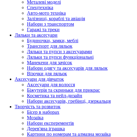
Металеві моделі
Спецтехніка
Авто-мото техніка
Залізниці, кораблі та авіація
Набори з транспортом
Гаражі та треки
Ляльки та аксесуари
Будиночки, замки, меблі
Транспорт для ляльок
Ляльки та пупси з аксесуарами
Ляльки та пупси функціональні
Манекени для зачісок
Набори одягу та аксесуарів для ляльок
Візочки для ляльок
Аксесуари для дівчаток
Аксесуари для волосся
Біжутерія та скриньки для прикрас
Косметика та нейл-дизайн
Набори аксесуарів, гребінці, дзеркальця
Творчість та розвиток
Бісер в наборах
Мозаїка
Набори експерементів
Дерев'яна іграшка
Картини по номерам та алмазна мозаїка