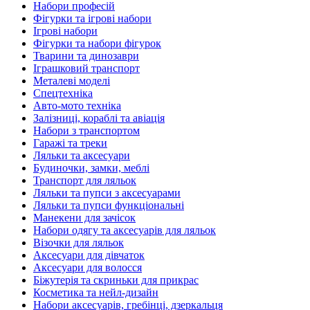
Набори професій
Фігурки та ігрові набори
Ігрові набори
Фігурки та набори фігурок
Тварини та динозаври
Іграшковий транспорт
Металеві моделі
Спецтехніка
Авто-мото техніка
Залізниці, кораблі та авіація
Набори з транспортом
Гаражі та треки
Ляльки та аксесуари
Будиночки, замки, меблі
Транспорт для ляльок
Ляльки та пупси з аксесуарами
Ляльки та пупси функціональні
Манекени для зачісок
Набори одягу та аксесуарів для ляльок
Візочки для ляльок
Аксесуари для дівчаток
Аксесуари для волосся
Біжутерія та скриньки для прикрас
Косметика та нейл-дизайн
Набори аксесуарів, гребінці, дзеркальця