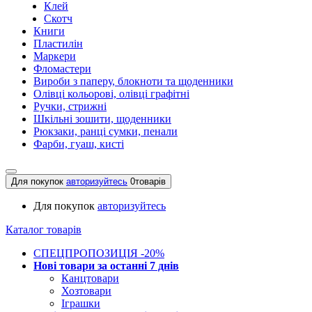
Клей
Скотч
Книги
Пластилін
Маркери
Фломастери
Вироби з паперу, блокноти та щоденники
Олівці кольорові, олівці графітні
Ручки, стрижні
Шкільні зошити, щоденники
Рюкзаки, ранці сумки, пенали
Фарби, гуаш, кисті
Для покупок
авторизуйтесь
0
товарів
Для покупок
авторизуйтесь
Каталог товарів
СПЕЦПРОПОЗИЦІЯ -20%
Нові товари за останнi 7 днiв
Канцтовари
Хозтовари
Іграшки