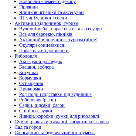
Новорічні елементи декору
Гірлянди
Ялинкові іграшки та аксесуари
Штучні ялинки і сосни
Активний відпочинок, туризм
Вуличні меблі, парасольки та аксесуари
Все для барбекю, пікніків
Активний відпочинок, туризм (різне)
Окуляри сонцезахисні
Парасольки і дощовики
Риболовля
Аксесуари для вудок
Блешня, воблера
Котушки
Кормушки
Оснащення
Прикормки
Род-поди і підставки під вудилища
Риболовля (різне)
Садки, підсаки, багри
Спінінги, вудки
Ящики, коробки, сумки для риболовлі
Сумки, рюкзаки, гаманці, косметички, валізи
Сад та город
Слюсарний та будівельний інструмент