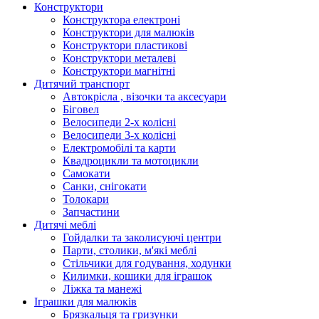
Конструктори
Конструктора електроні
Конструктори для малюків
Конструктори пластикові
Конструктори металеві
Конструктори магнітні
Дитячий транспорт
Автокрісла , візочки та аксесуари
Біговел
Велосипеди 2-х колісні
Велосипеди 3-х колісні
Електромобілі та карти
Квадроцикли та мотоцикли
Самокати
Санки, снігокати
Толокари
Запчастини
Дитячі меблі
Гойдалки та заколисуючі центри
Парти, столики, м'які меблі
Стільчики для годування, ходунки
Килимки, кошики для іграшок
Ліжка та манежі
Іграшки для малюків
Брязкальця та гризунки