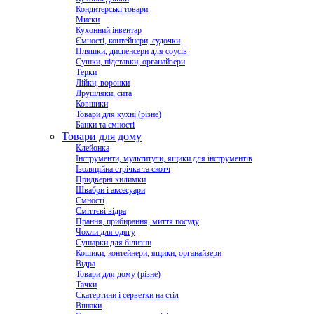
Кондитерські товари
Миски
Кухонний інвентар
Ємності, контейнери, судочки
Пляшки, диспенсери для соусів
Сушки, підставки, органайзери
Терки
Лійки, воронки
Друшляки, сита
Ковшики
Товари для кухні (різне)
Банки та ємності
Товари для дому
Клейонка
Інструменти, мультитули, ящики для інструментів
Ізоляційна стрічка та скотч
Придверні килимки
Швабри і аксесуари
Ємності
Сміттєві відра
Прання, прибирання, миття посуду
Чохли для одягу
Сушарки для білизни
Кошики, контейнери, ящики, органайзери
Відра
Товари для дому (різне)
Тачки
Скатертини і серветки на стіл
Вішаки