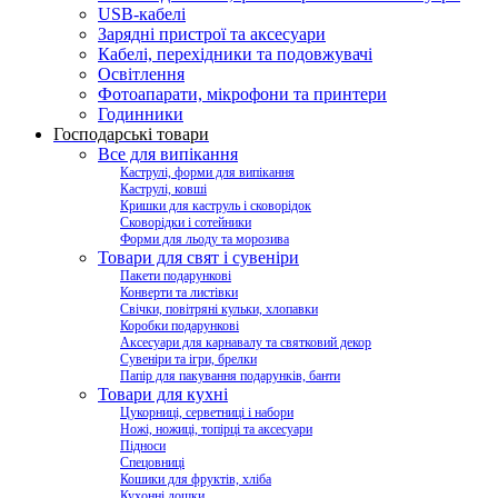
USB-кабелі
Зарядні пристрої та аксесуари
Кабелі, перехідники та подовжувачі
Освітлення
Фотоапарати, мікрофони та принтери
Годинники
Господарські товари
Все для випікання
Каструлі, форми для випікання
Каструлі, ковші
Кришки для каструль і сковорідок
Сковорідки і сотейники
Форми для льоду та морозива
Товари для свят і сувеніри
Пакети подарункові
Конверти та листівки
Свічки, повітряні кульки, хлопавки
Коробки подарункові
Аксесуари для карнавалу та святковий декор
Сувеніри та ігри, брелки
Папір для пакування подарунків, банти
Товари для кухні
Цукорниці, серветниці і набори
Ножі, ножиці, топірці та аксесуари
Підноси
Спецовниці
Кошики для фруктів, хліба
Кухонні дошки