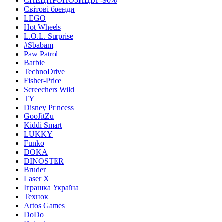
СПЕЦПРОПОЗИЦІЯ -90%
Світові бренди
LEGO
Hot Wheels
L.O.L. Surprise
#Sbabam
Paw Patrol
Barbie
TechnoDrive
Fisher-Price
Screechers Wild
TY
Disney Princess
GooJitZu
Kiddi Smart
LUKKY
Funko
DOKA
DINOSTER
Bruder
Laser X
Іграшка Україна
Технок
Artos Games
DoDo