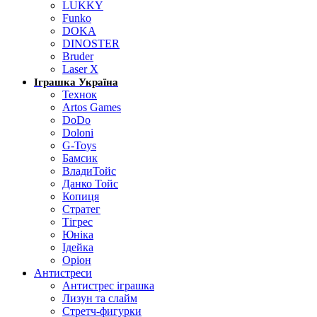
LUKKY
Funko
DOKA
DINOSTER
Bruder
Laser X
Іграшка Україна
Технок
Artos Games
DoDo
Doloni
G-Toys
Бамсик
ВладиТойс
Данко Тойс
Копиця
Стратег
Тігрес
Юніка
Ідейка
Оріон
Антистреси
Антистрес іграшка
Лизун та слайм
Стретч-фигурки