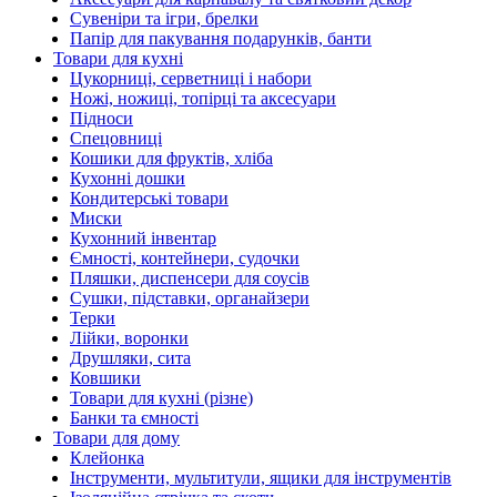
Сувеніри та ігри, брелки
Папір для пакування подарунків, банти
Товари для кухні
Цукорниці, серветниці і набори
Ножі, ножиці, топірці та аксесуари
Підноси
Спецовниці
Кошики для фруктів, хліба
Кухонні дошки
Кондитерські товари
Миски
Кухонний інвентар
Ємності, контейнери, судочки
Пляшки, диспенсери для соусів
Сушки, підставки, органайзери
Терки
Лійки, воронки
Друшляки, сита
Ковшики
Товари для кухні (різне)
Банки та ємності
Товари для дому
Клейонка
Інструменти, мультитули, ящики для інструментів