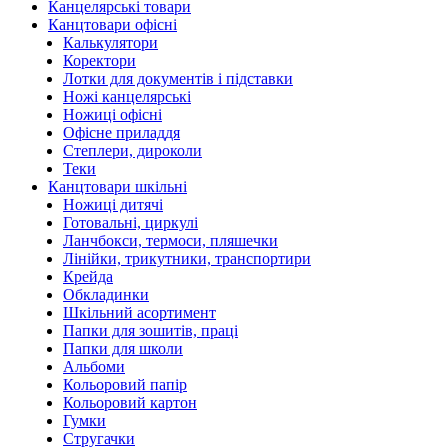
Канцелярські товари
Канцтовари офісні
Калькулятори
Коректори
Лотки для документів і підставки
Ножі канцелярські
Ножиці офісні
Офісне приладдя
Степлери, дироколи
Теки
Канцтовари шкільні
Ножиці дитячі
Готовальні, циркулі
Ланчбокси, термоси, пляшечки
Лінійки, трикутники, транспортири
Крейда
Обкладинки
Шкільний асортимент
Папки для зошитів, праці
Папки для школи
Альбоми
Кольоровий папір
Кольоровий картон
Гумки
Стругачки