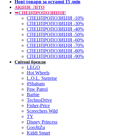
Нові товари за останнi 15 днiв
АКЦІЯ: ЛІТО
➥СПЕЦПРОПОЗИЦІЯ!
СПЕЦПРОПОЗИЦІЯ -10%
СПЕЦПРОПОЗИЦІЯ -30%
СПЕЦПРОПОЗИЦІЯ -40%
СПЕЦПРОПОЗИЦІЯ -50%
СПЕЦПРОПОЗИЦІЯ -60%
СПЕЦПРОПОЗИЦІЯ -70%
СПЕЦПРОПОЗИЦІЯ -80%
СПЕЦПРОПОЗИЦІЯ -90%
Світові бренди
LEGO
Hot Wheels
L.O.L. Surprise
#Sbabam
Paw Patrol
Barbie
TechnoDrive
Fisher-Price
Screechers Wild
TY
Disney Princess
GooJitZu
Kiddi Smart