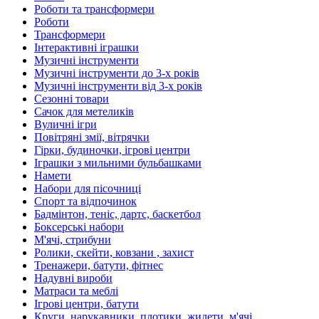
Роботи та трансформери
Роботи
Трансформери
Інтерактивні іграшки
Музичні інструменти
Музичні інструменти до 3-х років
Музичні інструменти від 3-х років
Сезонні товари
Сачок для метеликів
Вуличні ігри
Повітряні змії, вітрячки
Гірки, будиночки, ігрові центри
Іграшки з мильними бульбашками
Намети
Набори для пісочниці
Спорт та відпочинок
Бадмінтон, теніс, дартс, баскетбол
Боксерські набори
М'ячі, стрибуни
Ролики, скейти, ковзани , захист
Тренажери, батути, фітнес
Надувні вироби
Матраси та меблі
Ігрові центри, батути
Круги, нарукавники, плотики, жилети, м'ячі