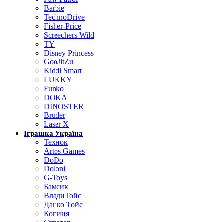
Barbie
TechnoDrive
Fisher-Price
Screechers Wild
TY
Disney Princess
GooJitZu
Kiddi Smart
LUKKY
Funko
DOKA
DINOSTER
Bruder
Laser X
Іграшка Україна
Технок
Artos Games
DoDo
Doloni
G-Toys
Бамсик
ВладиТойс
Данко Тойс
Копиця