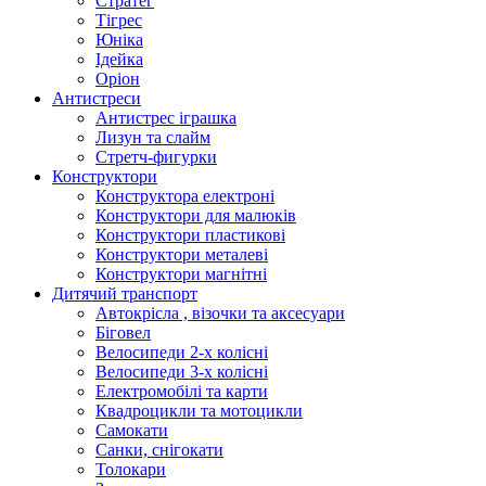
Стратег
Тігрес
Юніка
Ідейка
Оріон
Антистреси
Антистрес іграшка
Лизун та слайм
Стретч-фигурки
Конструктори
Конструктора електроні
Конструктори для малюків
Конструктори пластикові
Конструктори металеві
Конструктори магнітні
Дитячий транспорт
Автокрісла , візочки та аксесуари
Біговел
Велосипеди 2-х колісні
Велосипеди 3-х колісні
Електромобілі та карти
Квадроцикли та мотоцикли
Самокати
Санки, снігокати
Толокари