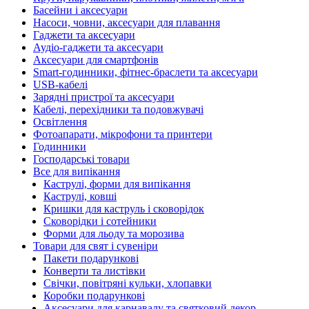
Басейни і аксесуари
Насоси, човни, аксесуари для плавання
Гаджети та аксесуари
Аудіо-гаджети та аксесуари
Аксесуари для смартфонів
Smart-годинники, фітнес-браслети та аксесуари
USB-кабелі
Зарядні пристрої та аксесуари
Кабелі, перехідники та подовжувачі
Освітлення
Фотоапарати, мікрофони та принтери
Годинники
Господарські товари
Все для випікання
Каструлі, форми для випікання
Каструлі, ковші
Кришки для каструль і сковорідок
Сковорідки і сотейники
Форми для льоду та морозива
Товари для свят і сувеніри
Пакети подарункові
Конверти та листівки
Свічки, повітряні кульки, хлопавки
Коробки подарункові
Аксесуари для карнавалу та святковий декор