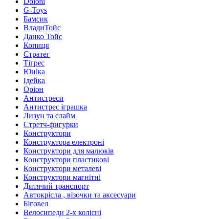
Doloni
G-Toys
Бамсик
ВладиТойс
Данко Тойс
Копиця
Стратег
Тігрес
Юніка
Ідейка
Оріон
Антистреси
Антистрес іграшка
Лизун та слайм
Стретч-фигурки
Конструктори
Конструктора електроні
Конструктори для малюків
Конструктори пластикові
Конструктори металеві
Конструктори магнітні
Дитячий транспорт
Автокрісла , візочки та аксесуари
Біговел
Велосипеди 2-х колісні