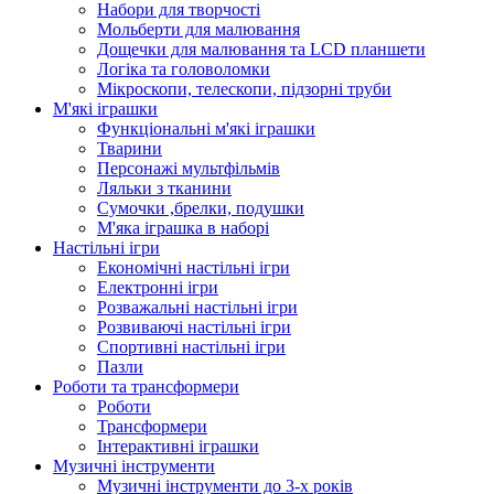
Набори для творчості
Мольберти для малювання
Дощечки для малювання та LCD планшети
Логіка та головоломки
Мікроскопи, телескопи, підзорні труби
М'які іграшки
Функціональні м'які іграшки
Тварини
Персонажі мультфільмів
Ляльки з тканини
Сумочки ,брелки, подушки
М'яка іграшка в наборі
Настільні ігри
Економічні настільні ігри
Електронні ігри
Розважальні настільні ігри
Розвиваючі настільні ігри
Спортивні настільні ігри
Пазли
Роботи та трансформери
Роботи
Трансформери
Інтерактивні іграшки
Музичні інструменти
Музичні інструменти до 3-х років