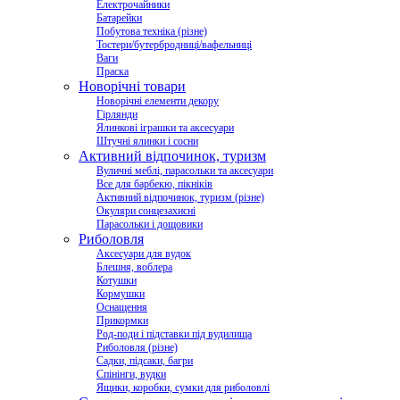
Електрочайники
Батарейки
Побутова техніка (різне)
Тостери/бутербродниці/вафельниці
Ваги
Праска
Новорічні товари
Новорічні елементи декору
Гірлянди
Ялинкові іграшки та аксесуари
Штучні ялинки і сосни
Активний відпочинок, туризм
Вуличні меблі, парасольки та аксесуари
Все для барбекю, пікніків
Активний відпочинок, туризм (різне)
Окуляри сонцезахисні
Парасольки і дощовики
Риболовля
Аксесуари для вудок
Блешня, воблера
Котушки
Кормушки
Оснащення
Прикормки
Род-поди і підставки під вудилища
Риболовля (різне)
Садки, підсаки, багри
Спінінги, вудки
Ящики, коробки, сумки для риболовлі