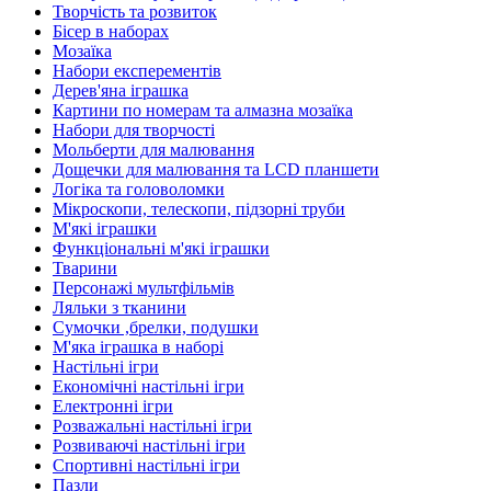
Творчість та розвиток
Бісер в наборах
Мозаїка
Набори експерементів
Дерев'яна іграшка
Картини по номерам та алмазна мозаїка
Набори для творчості
Мольберти для малювання
Дощечки для малювання та LCD планшети
Логіка та головоломки
Мікроскопи, телескопи, підзорні труби
М'які іграшки
Функціональні м'які іграшки
Тварини
Персонажі мультфільмів
Ляльки з тканини
Сумочки ,брелки, подушки
М'яка іграшка в наборі
Настільні ігри
Економічні настільні ігри
Електронні ігри
Розважальні настільні ігри
Розвиваючі настільні ігри
Спортивні настільні ігри
Пазли