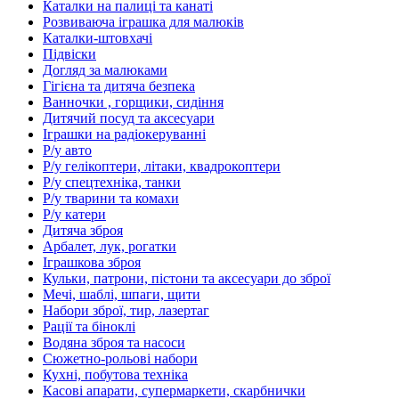
Каталки на палиці та канаті
Розвиваюча іграшка для малюків
Каталки-штовхачі
Підвіски
Догляд за малюками
Гігієна та дитяча безпека
Ванночки , горщики, сидіння
Дитячий посуд та аксесуари
Іграшки на радіокеруванні
Р/у авто
Р/у гелікоптери, літаки, квадрокоптери
Р/у спецтехніка, танки
Р/у тварини та комахи
Р/у катери
Дитяча зброя
Арбалет, лук, рогатки
Іграшкова зброя
Кульки, патрони, пістони та аксесуари до зброї
Мечі, шаблі, шпаги, щити
Набори зброї, тир, лазертаг
Рації та біноклі
Водяна зброя та насоси
Сюжетно-рольові набори
Кухні, побутова техніка
Касові апарати, супермаркети, скарбнички