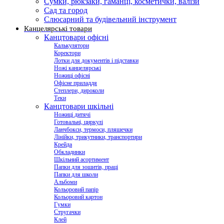
Сумки, рюкзаки, гаманці, косметички, валізи
Сад та город
Слюсарний та будівельний інструмент
Канцелярські товари
Канцтовари офісні
Калькулятори
Коректори
Лотки для документів і підставки
Ножі канцелярські
Ножиці офісні
Офісне приладдя
Степлери, дироколи
Теки
Канцтовари шкільні
Ножиці дитячі
Готовальні, циркулі
Ланчбокси, термоси, пляшечки
Лінійки, трикутники, транспортири
Крейда
Обкладинки
Шкільний асортимент
Папки для зошитів, праці
Папки для школи
Альбоми
Кольоровий папір
Кольоровий картон
Гумки
Стругачки
Клей