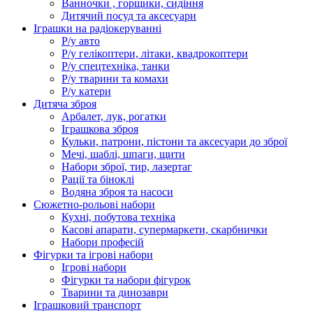
Ванночки , горщики, сидіння
Дитячий посуд та аксесуари
Іграшки на радіокеруванні
Р/у авто
Р/у гелікоптери, літаки, квадрокоптери
Р/у спецтехніка, танки
Р/у тварини та комахи
Р/у катери
Дитяча зброя
Арбалет, лук, рогатки
Іграшкова зброя
Кульки, патрони, пістони та аксесуари до зброї
Мечі, шаблі, шпаги, щити
Набори зброї, тир, лазертаг
Рації та біноклі
Водяна зброя та насоси
Сюжетно-рольові набори
Кухні, побутова техніка
Касові апарати, супермаркети, скарбнички
Набори професій
Фігурки та ігрові набори
Ігрові набори
Фігурки та набори фігурок
Тварини та динозаври
Іграшковий транспорт