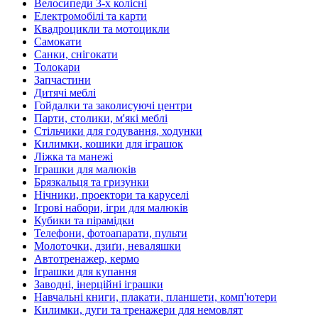
Велосипеди 3-х колісні
Електромобілі та карти
Квадроцикли та мотоцикли
Самокати
Санки, снігокати
Толокари
Запчастини
Дитячі меблі
Гойдалки та заколисуючі центри
Парти, столики, м'які меблі
Стільчики для годування, ходунки
Килимки, кошики для іграшок
Ліжка та манежі
Іграшки для малюків
Брязкальця та гризунки
Нічники, проектори та каруселі
Ігрові набори, ігри для малюків
Кубики та пірамідки
Телефони, фотоапарати, пульти
Молоточки, дзиґи, неваляшки
Автотренажер, кермо
Іграшки для купання
Заводні, інерційні іграшки
Навчальні книги, плакати, планшети, комп'ютери
Килимки, дуги та тренажери для немовлят