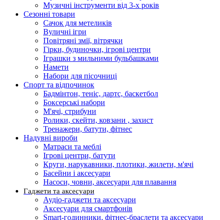
Музичні інструменти від 3-х років
Сезонні товари
Сачок для метеликів
Вуличні ігри
Повітряні змії, вітрячки
Гірки, будиночки, ігрові центри
Іграшки з мильними бульбашками
Намети
Набори для пісочниці
Спорт та відпочинок
Бадмінтон, теніс, дартс, баскетбол
Боксерські набори
М'ячі, стрибуни
Ролики, скейти, ковзани , захист
Тренажери, батути, фітнес
Надувні вироби
Матраси та меблі
Ігрові центри, батути
Круги, нарукавники, плотики, жилети, м'ячі
Басейни і аксесуари
Насоси, човни, аксесуари для плавання
Гаджети та аксесуари
Аудіо-гаджети та аксесуари
Аксесуари для смартфонів
Smart-годинники, фітнес-браслети та аксесуари