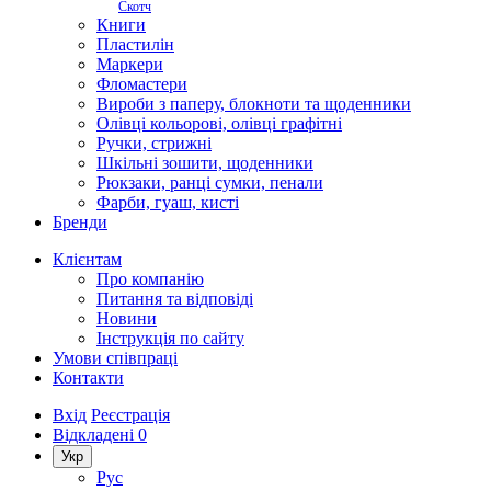
Скотч
Книги
Пластилін
Маркери
Фломастери
Вироби з паперу, блокноти та щоденники
Олівці кольорові, олівці графітні
Ручки, стрижні
Шкільні зошити, щоденники
Рюкзаки, ранці сумки, пенали
Фарби, гуаш, кисті
Бренди
Клієнтам
Про компанію
Питання та відповіді
Новини
Інструкція по сайту
Умови співпраці
Контакти
Вхід
Реєстрація
Відкладені
0
Укр
Рус