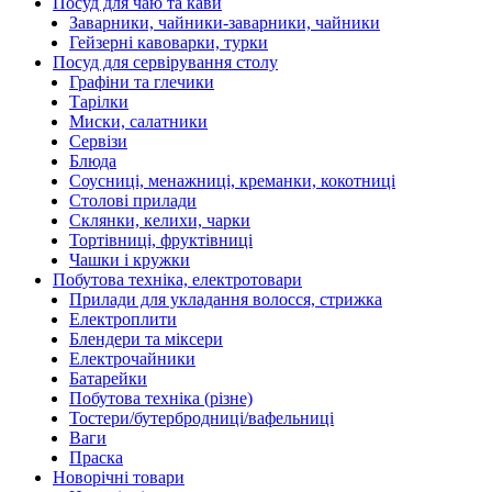
Посуд для чаю та кави
Заварники, чайники-заварники, чайники
Гейзерні кавоварки, турки
Посуд для сервірування столу
Графіни та глечики
Тарілки
Миски, салатники
Сервізи
Блюда
Соусниці, менажниці, креманки, кокотниці
Столові прилади
Склянки, келихи, чарки
Тортівниці, фруктівниці
Чашки і кружки
Побутова техніка, електротовари
Прилади для укладання волосся, стрижка
Електроплити
Блендери та міксери
Електрочайники
Батарейки
Побутова техніка (різне)
Тостери/бутербродниці/вафельниці
Ваги
Праска
Новорічні товари