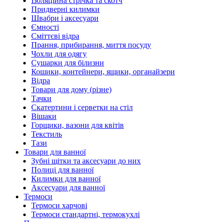
Ізоляційна стрічка та скотч
Придверні килимки
Швабри і аксесуари
Ємності
Сміттєві відра
Прання, прибирання, миття посуду
Чохли для одягу
Сушарки для білизни
Кошики, контейнери, ящики, органайзери
Відра
Товари для дому (різне)
Тачки
Скатертини і серветки на стіл
Вішаки
Горщики, вазони для квітів
Текстиль
Тази
Товари для ванної
Зубні щітки та аксесуари до них
Полиці для ванної
Килимки для ванної
Аксесуари для ванної
Термоси
Термоси харчові
Термоси стандартні, термокухлі