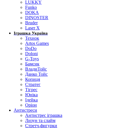
LUKKY
Funko
DOKA
DINOSTER
Bruder
Laser X
Іграшка Україна
Технок
Artos Games
DoDo
Doloni
G-Toys
Бамсик
ВладиТойс
Данко Тойс
Копиця
Стратег
Тігрес
Юніка
Ідейка
Оріон
Антистреси
Антистрес іграшка
Лизун та слайм
Стретч-фигурки