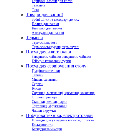
Горщики, вазони для квітів
Текстиль
Тази
Товари для ванної
Зубні щітки та аксесуари до них
Полиці для ванної
Килимки для ванної
Аксесуари для ванної
Термоси
Термоси харчові
Термоси стандартні, термокухлі
Посуд для чаю та кави
Заварники, чайники-заварники, чайники
Гейзерні кавоварки, турки
Посуд для сервірування столу
Графіни та глечики
Тарілки
Миски, салатники
Сервізи
Блюда
Соусниці, менажниці, креманки, кокотниці
Столові прилади
Склянки, келихи, чарки
Тортівниці, фруктівниці
Чашки і кружки
Побутова техніка, електротовари
Прилади для укладання волосся, стрижка
Електроплити
Блендери та міксери