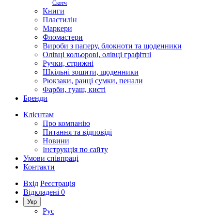
Скотч
Книги
Пластилін
Маркери
Фломастери
Вироби з паперу, блокноти та щоденники
Олівці кольорові, олівці графітні
Ручки, стрижні
Шкільні зошити, щоденники
Рюкзаки, ранці сумки, пенали
Фарби, гуаш, кисті
Бренди
Клієнтам
Про компанію
Питання та відповіді
Новини
Інструкція по сайту
Умови співпраці
Контакти
Вхід
Реєстрація
Відкладені
0
Укр
Рус