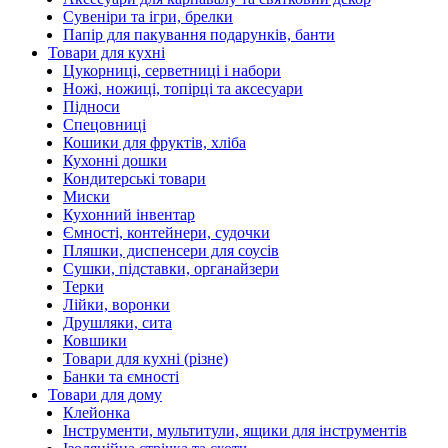
Сувеніри та ігри, брелки
Папір для пакування подарунків, банти
Товари для кухні
Цукорниці, серветниці і набори
Ножі, ножиці, топірці та аксесуари
Підноси
Спецовниці
Кошики для фруктів, хліба
Кухонні дошки
Кондитерські товари
Миски
Кухонний інвентар
Ємності, контейнери, судочки
Пляшки, диспенсери для соусів
Сушки, підставки, органайзери
Терки
Лійки, воронки
Друшляки, сита
Ковшики
Товари для кухні (різне)
Банки та ємності
Товари для дому
Клейонка
Інструменти, мультитули, ящики для інструментів