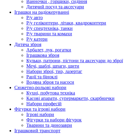
Ванночки , горщики, сидіння
Дитячий посуд та аксесуари
Іграшки на радіокеруванні
Р/у авто
Р/у гелікоптери, літаки, квадрокоптери
Р/у спецтехніка, танки
Р/у тварини та комахи
Р/у катери
Дитяча зброя
Арбалет, лук, рогатки
Іграшкова зброя
Кульки, патрони, пістони та аксесуари до зброї
Мечі, шаблі, шпаги, щити
Набори зброї, тир, лазертаг
Рації та біноклі
Водяна зброя та насоси
Сюжетно-рольові набори
Кухні, побутова техніка
Касові апарати, супермаркети, скарбнички
Набори професій
Фігурки та ігрові набори
Ігрові набори
Фігурки та набори фігурок
Тварини та динозаври
Іграшковий транспорт