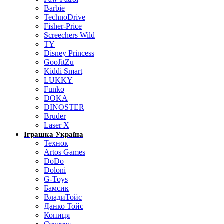
Barbie
TechnoDrive
Fisher-Price
Screechers Wild
TY
Disney Princess
GooJitZu
Kiddi Smart
LUKKY
Funko
DOKA
DINOSTER
Bruder
Laser X
Іграшка Україна
Технок
Artos Games
DoDo
Doloni
G-Toys
Бамсик
ВладиТойс
Данко Тойс
Копиця