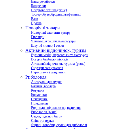
Електрочайники
Батарейки
Побутова техніка (різне)
Тостери/бутербродниці/вафельниці
Ваги
Праска
Новорічні товари
Новорічні елементи декору
Гірлянди
Ялинкові іграшки та аксесуари
Штучні ялинки і сосни
Активний відпочинок, туризм
Вуличні меблі, парасольки та аксесуари
Все для барбекю, пікніків
Активний відпочинок, туризм (різне)
Окуляри сонцезахисні
Парасольки і дощовики
Риболовля
Аксесуари для вудок
Блешня, воблера
Котушки
Кормушки
Оснащення
Прикормки
Род-поди і підставки під вудилища
Риболовля (різне)
Садки, підсаки, багри
Спінінги, вудки
Ящики, коробки, сумки для риболовлі