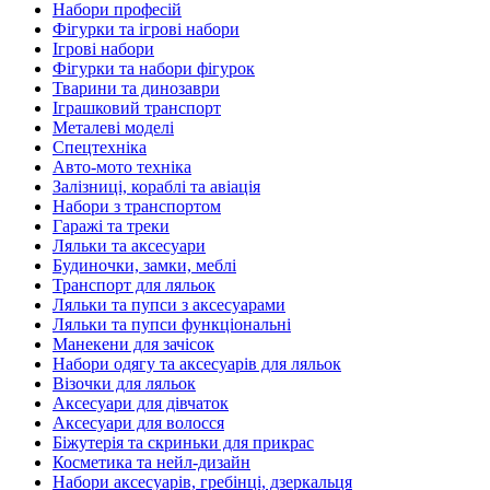
Набори професій
Фігурки та ігрові набори
Ігрові набори
Фігурки та набори фігурок
Тварини та динозаври
Іграшковий транспорт
Металеві моделі
Спецтехніка
Авто-мото техніка
Залізниці, кораблі та авіація
Набори з транспортом
Гаражі та треки
Ляльки та аксесуари
Будиночки, замки, меблі
Транспорт для ляльок
Ляльки та пупси з аксесуарами
Ляльки та пупси функціональні
Манекени для зачісок
Набори одягу та аксесуарів для ляльок
Візочки для ляльок
Аксесуари для дівчаток
Аксесуари для волосся
Біжутерія та скриньки для прикрас
Косметика та нейл-дизайн
Набори аксесуарів, гребінці, дзеркальця