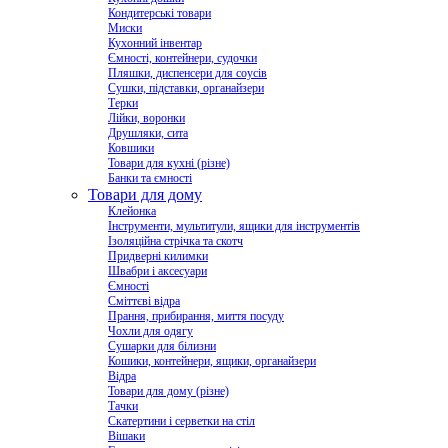
Кондитерські товари
Миски
Кухонний інвентар
Ємності, контейнери, судочки
Пляшки, диспенсери для соусів
Сушки, підставки, органайзери
Терки
Лійки, воронки
Друшляки, сита
Ковшики
Товари для кухні (різне)
Банки та ємності
Товари для дому
Клейонка
Інструменти, мультитули, ящики для інструментів
Ізоляційна стрічка та скотч
Придверні килимки
Швабри і аксесуари
Ємності
Сміттєві відра
Прання, прибирання, миття посуду
Чохли для одягу
Сушарки для білизни
Кошики, контейнери, ящики, органайзери
Відра
Товари для дому (різне)
Тачки
Скатертини і серветки на стіл
Вішаки