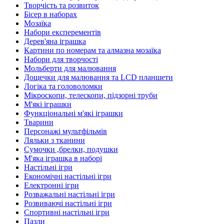
Творчість та розвиток
Бісер в наборах
Мозаїка
Набори експерементів
Дерев'яна іграшка
Картини по номерам та алмазна мозаїка
Набори для творчості
Мольберти для малювання
Дощечки для малювання та LCD планшети
Логіка та головоломки
Мікроскопи, телескопи, підзорні труби
М'які іграшки
Функціональні м'які іграшки
Тварини
Персонажі мультфільмів
Ляльки з тканини
Сумочки ,брелки, подушки
М'яка іграшка в наборі
Настільні ігри
Економічні настільні ігри
Електронні ігри
Розважальні настільні ігри
Розвиваючі настільні ігри
Спортивні настільні ігри
Пазли