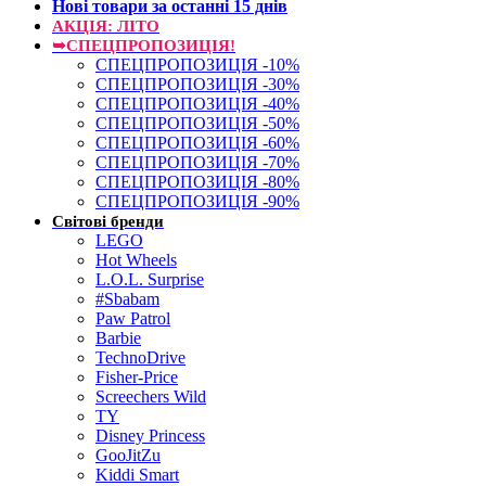
Нові товари за останнi 15 днiв
АКЦІЯ: ЛІТО
➥СПЕЦПРОПОЗИЦІЯ!
СПЕЦПРОПОЗИЦІЯ -10%
СПЕЦПРОПОЗИЦІЯ -30%
СПЕЦПРОПОЗИЦІЯ -40%
СПЕЦПРОПОЗИЦІЯ -50%
СПЕЦПРОПОЗИЦІЯ -60%
СПЕЦПРОПОЗИЦІЯ -70%
СПЕЦПРОПОЗИЦІЯ -80%
СПЕЦПРОПОЗИЦІЯ -90%
Світові бренди
LEGO
Hot Wheels
L.O.L. Surprise
#Sbabam
Paw Patrol
Barbie
TechnoDrive
Fisher-Price
Screechers Wild
TY
Disney Princess
GooJitZu
Kiddi Smart