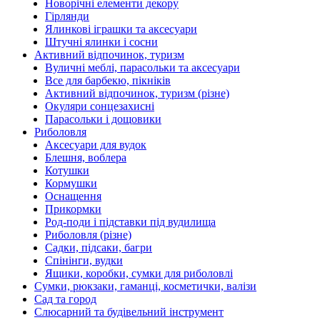
Новорічні елементи декору
Гірлянди
Ялинкові іграшки та аксесуари
Штучні ялинки і сосни
Активний відпочинок, туризм
Вуличні меблі, парасольки та аксесуари
Все для барбекю, пікніків
Активний відпочинок, туризм (різне)
Окуляри сонцезахисні
Парасольки і дощовики
Риболовля
Аксесуари для вудок
Блешня, воблера
Котушки
Кормушки
Оснащення
Прикормки
Род-поди і підставки під вудилища
Риболовля (різне)
Садки, підсаки, багри
Спінінги, вудки
Ящики, коробки, сумки для риболовлі
Сумки, рюкзаки, гаманці, косметички, валізи
Сад та город
Слюсарний та будівельний інструмент