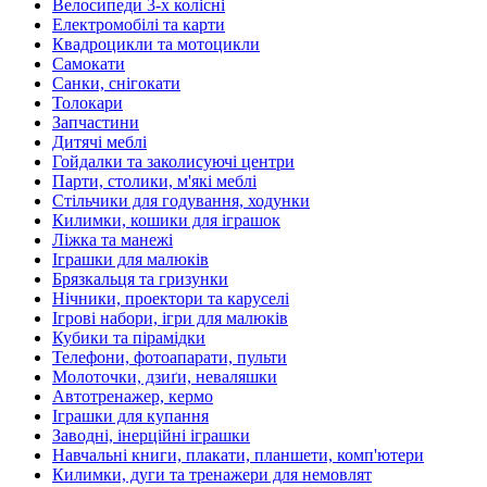
Велосипеди 3-х колісні
Електромобілі та карти
Квадроцикли та мотоцикли
Самокати
Санки, снігокати
Толокари
Запчастини
Дитячі меблі
Гойдалки та заколисуючі центри
Парти, столики, м'які меблі
Стільчики для годування, ходунки
Килимки, кошики для іграшок
Ліжка та манежі
Іграшки для малюків
Брязкальця та гризунки
Нічники, проектори та каруселі
Ігрові набори, ігри для малюків
Кубики та пірамідки
Телефони, фотоапарати, пульти
Молоточки, дзиґи, неваляшки
Автотренажер, кермо
Іграшки для купання
Заводні, інерційні іграшки
Навчальні книги, плакати, планшети, комп'ютери
Килимки, дуги та тренажери для немовлят