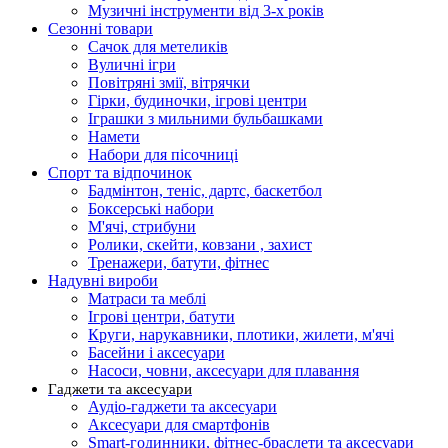
Музичні інструменти від 3-х років
Сезонні товари
Сачок для метеликів
Вуличні ігри
Повітряні змії, вітрячки
Гірки, будиночки, ігрові центри
Іграшки з мильними бульбашками
Намети
Набори для пісочниці
Спорт та відпочинок
Бадмінтон, теніс, дартс, баскетбол
Боксерські набори
М'ячі, стрибуни
Ролики, скейти, ковзани , захист
Тренажери, батути, фітнес
Надувні вироби
Матраси та меблі
Ігрові центри, батути
Круги, нарукавники, плотики, жилети, м'ячі
Басейни і аксесуари
Насоси, човни, аксесуари для плавання
Гаджети та аксесуари
Аудіо-гаджети та аксесуари
Аксесуари для смартфонів
Smart-годинники, фітнес-браслети та аксесуари