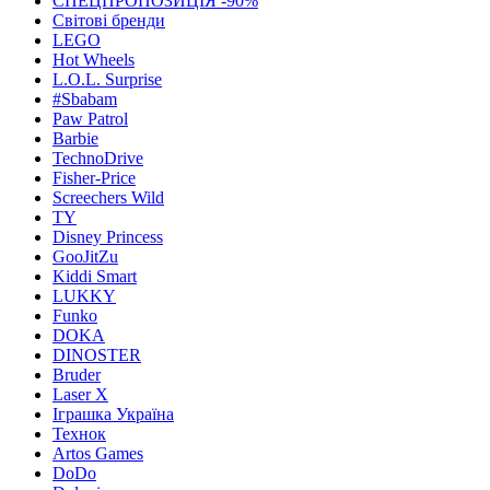
СПЕЦПРОПОЗИЦІЯ -90%
Світові бренди
LEGO
Hot Wheels
L.O.L. Surprise
#Sbabam
Paw Patrol
Barbie
TechnoDrive
Fisher-Price
Screechers Wild
TY
Disney Princess
GooJitZu
Kiddi Smart
LUKKY
Funko
DOKA
DINOSTER
Bruder
Laser X
Іграшка Україна
Технок
Artos Games
DoDo