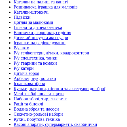
Каталки на палиці та канаті
Розвиваюча іграшка для малюків
Каталки-штовхачі
Підвіски
Догляд за малюками
Гігієна та дитяча безпека
Ванночки , горщики, сидіння
Дитячий посуд та аксесуари
Іграшки на радіокеруванні
Р/у авто
Р/у гелікоптери, літаки, квадрокоптери
Р/у спецтехніка, танки
Р/у тварини та комахи
Р/у катери
Дитяча зброя
Арбалет, лук, рогатки
Іграшкова зброя
Кульки, патрони, пістони та аксесуари до зброї
Мечі, шаблі, шпаги, щити
Набори зброї, тир, лазертаг
Рації та біноклі
Водяна зброя та насоси
Сюжетно-рольові набори
Кухні, побутова техніка
Касові апарати, супермаркети, скарбнички