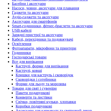
Басейни і аксесуари
Насоси, човни, аксесуари для плавання
Гаджети та аксесуари
Аудіо-гаджети та аксесуари
Аксесуари для смартфонів
Smart-годинники, фітнес-браслети та аксесуари
USB-кабелі
Зарядні пристрої та аксесуари
Кабелі, перехідники та подовжувачі
Освітлення
Фотоапарати, мікрофони та принтери
Годинники
Господарські товари
Все для випікання
Каструлі, форми для випікання
Каструлі, ковші
Кришки для каструль і сковорідок
Сковорідки і сотейники
Форми для льоду та морозива
Товари для свят і сувеніри
Пакети подарункові
Конверти та листівки
Свічки, повітряні кульки, хлопавки
Коробки подарункові
Аксесуари для карнавалу та святковий декор