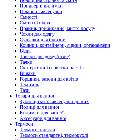
Ізоляційна стрічка та скотч
Придверні килимки
Швабри і аксесуари
Ємності
Сміттєві відра
Прання, прибирання, миття посуду
Чохли для одягу
Сушарки для білизни
Кошики, контейнери, ящики, органайзери
Відра
Товари для дому (різне)
Тачки
Скатертини і серветки на стіл
Вішаки
Горщики, вазони для квітів
Текстиль
Тази
Товари для ванної
Зубні щітки та аксесуари до них
Полиці для ванної
Килимки для ванної
Аксесуари для ванної
Термоси
Термоси харчові
Термоси стандартні, термокухлі