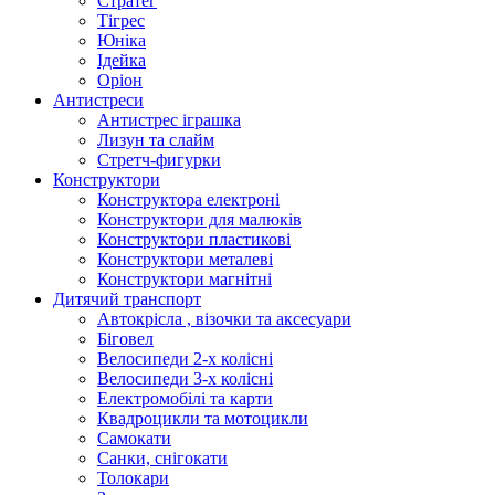
Стратег
Тігрес
Юніка
Ідейка
Оріон
Антистреси
Антистрес іграшка
Лизун та слайм
Стретч-фигурки
Конструктори
Конструктора електроні
Конструктори для малюків
Конструктори пластикові
Конструктори металеві
Конструктори магнітні
Дитячий транспорт
Автокрісла , візочки та аксесуари
Біговел
Велосипеди 2-х колісні
Велосипеди 3-х колісні
Електромобілі та карти
Квадроцикли та мотоцикли
Самокати
Санки, снігокати
Толокари