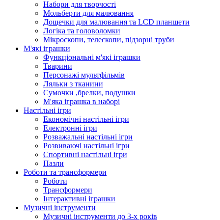
Набори для творчості
Мольберти для малювання
Дощечки для малювання та LCD планшети
Логіка та головоломки
Мікроскопи, телескопи, підзорні труби
М'які іграшки
Функціональні м'які іграшки
Тварини
Персонажі мультфільмів
Ляльки з тканини
Сумочки ,брелки, подушки
М'яка іграшка в наборі
Настільні ігри
Економічні настільні ігри
Електронні ігри
Розважальні настільні ігри
Розвиваючі настільні ігри
Спортивні настільні ігри
Пазли
Роботи та трансформери
Роботи
Трансформери
Інтерактивні іграшки
Музичні інструменти
Музичні інструменти до 3-х років