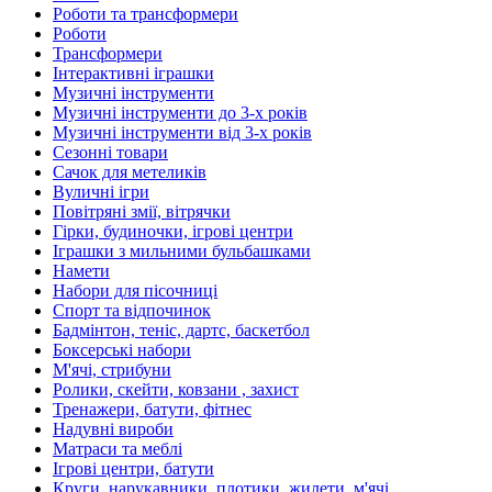
Роботи та трансформери
Роботи
Трансформери
Інтерактивні іграшки
Музичні інструменти
Музичні інструменти до 3-х років
Музичні інструменти від 3-х років
Сезонні товари
Сачок для метеликів
Вуличні ігри
Повітряні змії, вітрячки
Гірки, будиночки, ігрові центри
Іграшки з мильними бульбашками
Намети
Набори для пісочниці
Спорт та відпочинок
Бадмінтон, теніс, дартс, баскетбол
Боксерські набори
М'ячі, стрибуни
Ролики, скейти, ковзани , захист
Тренажери, батути, фітнес
Надувні вироби
Матраси та меблі
Ігрові центри, батути
Круги, нарукавники, плотики, жилети, м'ячі