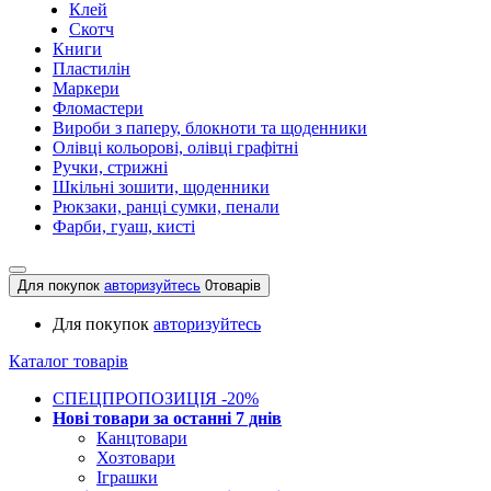
Клей
Скотч
Книги
Пластилін
Маркери
Фломастери
Вироби з паперу, блокноти та щоденники
Олівці кольорові, олівці графітні
Ручки, стрижні
Шкільні зошити, щоденники
Рюкзаки, ранці сумки, пенали
Фарби, гуаш, кисті
Для покупок
авторизуйтесь
0
товарів
Для покупок
авторизуйтесь
Каталог товарів
СПЕЦПРОПОЗИЦІЯ -20%
Нові товари за останнi 7 днiв
Канцтовари
Хозтовари
Іграшки