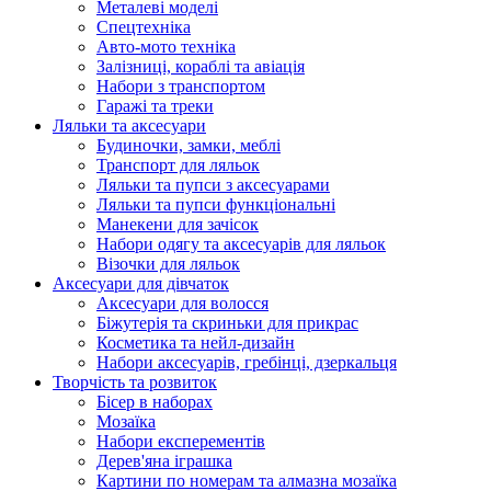
Металеві моделі
Спецтехніка
Авто-мото техніка
Залізниці, кораблі та авіація
Набори з транспортом
Гаражі та треки
Ляльки та аксесуари
Будиночки, замки, меблі
Транспорт для ляльок
Ляльки та пупси з аксесуарами
Ляльки та пупси функціональні
Манекени для зачісок
Набори одягу та аксесуарів для ляльок
Візочки для ляльок
Аксесуари для дівчаток
Аксесуари для волосся
Біжутерія та скриньки для прикрас
Косметика та нейл-дизайн
Набори аксесуарів, гребінці, дзеркальця
Творчість та розвиток
Бісер в наборах
Мозаїка
Набори експерементів
Дерев'яна іграшка
Картини по номерам та алмазна мозаїка