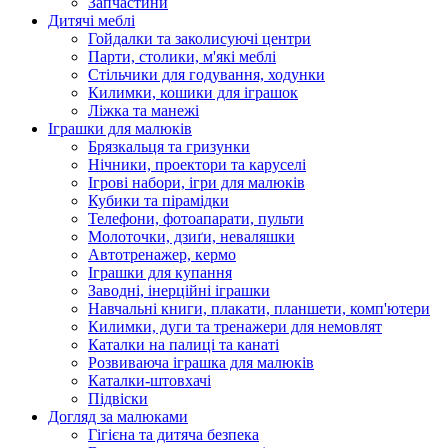
Запчастини
Дитячі меблі
Гойдалки та заколисуючі центри
Парти, столики, м'які меблі
Стільчики для годування, ходунки
Килимки, кошики для іграшок
Ліжка та манежі
Іграшки для малюків
Брязкальця та гризунки
Нічники, проектори та каруселі
Ігрові набори, ігри для малюків
Кубики та пірамідки
Телефони, фотоапарати, пульти
Молоточки, дзиґи, неваляшки
Автотренажер, кермо
Іграшки для купання
Заводні, інерційні іграшки
Навчальні книги, плакати, планшети, комп'ютери
Килимки, дуги та тренажери для немовлят
Каталки на палиці та канаті
Розвиваюча іграшка для малюків
Каталки-штовхачі
Підвіски
Догляд за малюками
Гігієна та дитяча безпека