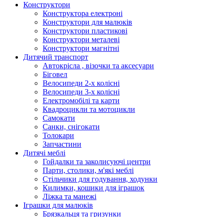
Конструктори
Конструктора електроні
Конструктори для малюків
Конструктори пластикові
Конструктори металеві
Конструктори магнітні
Дитячий транспорт
Автокрісла , візочки та аксесуари
Біговел
Велосипеди 2-х колісні
Велосипеди 3-х колісні
Електромобілі та карти
Квадроцикли та мотоцикли
Самокати
Санки, снігокати
Толокари
Запчастини
Дитячі меблі
Гойдалки та заколисуючі центри
Парти, столики, м'які меблі
Стільчики для годування, ходунки
Килимки, кошики для іграшок
Ліжка та манежі
Іграшки для малюків
Брязкальця та гризунки