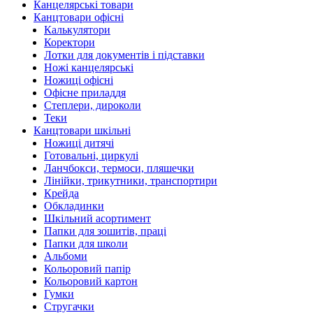
Канцелярські товари
Канцтовари офісні
Калькулятори
Коректори
Лотки для документів і підставки
Ножі канцелярські
Ножиці офісні
Офісне приладдя
Степлери, дироколи
Теки
Канцтовари шкільні
Ножиці дитячі
Готовальні, циркулі
Ланчбокси, термоси, пляшечки
Лінійки, трикутники, транспортири
Крейда
Обкладинки
Шкільний асортимент
Папки для зошитів, праці
Папки для школи
Альбоми
Кольоровий папір
Кольоровий картон
Гумки
Стругачки