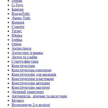
Doloni
G-Toys
Бамсик
ВладиТойс
Данко Тойс
Копиця
Стратег
Тігрес
Юніка
Ідейка
Оріон
Антистреси
Антистрес іграшка
Лизун та слайм
Стретч-фигурки
Конструктори
Конструктора електроні
Конструктори для малюків
Конструктори пластикові
Конструктори металеві
Конструктори магнітні
Дитячий транспорт
Автокрісла , візочки та аксесуари
Біговел
Велосипеди 2-х колісні