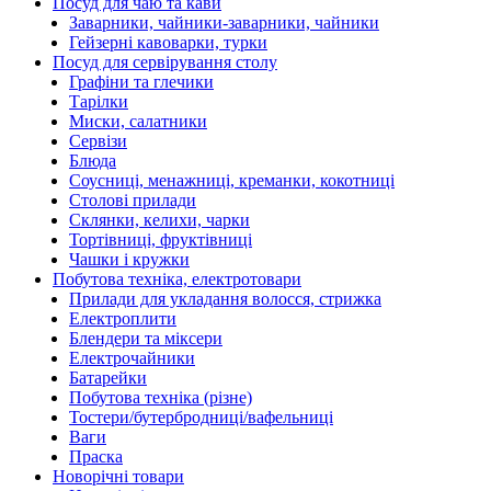
Посуд для чаю та кави
Заварники, чайники-заварники, чайники
Гейзерні кавоварки, турки
Посуд для сервірування столу
Графіни та глечики
Тарілки
Миски, салатники
Сервізи
Блюда
Соусниці, менажниці, креманки, кокотниці
Столові прилади
Склянки, келихи, чарки
Тортівниці, фруктівниці
Чашки і кружки
Побутова техніка, електротовари
Прилади для укладання волосся, стрижка
Електроплити
Блендери та міксери
Електрочайники
Батарейки
Побутова техніка (різне)
Тостери/бутербродниці/вафельниці
Ваги
Праска
Новорічні товари