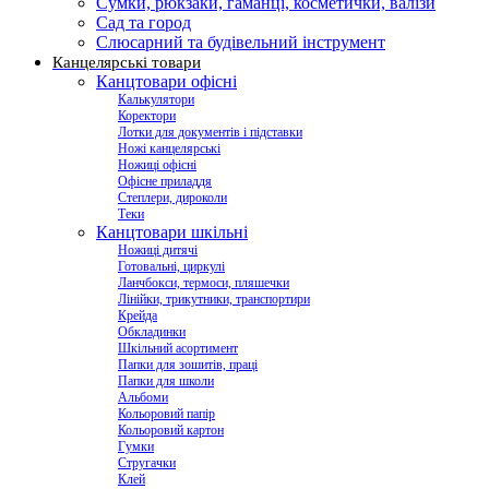
Сумки, рюкзаки, гаманці, косметички, валізи
Сад та город
Слюсарний та будівельний інструмент
Канцелярські товари
Канцтовари офісні
Калькулятори
Коректори
Лотки для документів і підставки
Ножі канцелярські
Ножиці офісні
Офісне приладдя
Степлери, дироколи
Теки
Канцтовари шкільні
Ножиці дитячі
Готовальні, циркулі
Ланчбокси, термоси, пляшечки
Лінійки, трикутники, транспортири
Крейда
Обкладинки
Шкільний асортимент
Папки для зошитів, праці
Папки для школи
Альбоми
Кольоровий папір
Кольоровий картон
Гумки
Стругачки
Клей