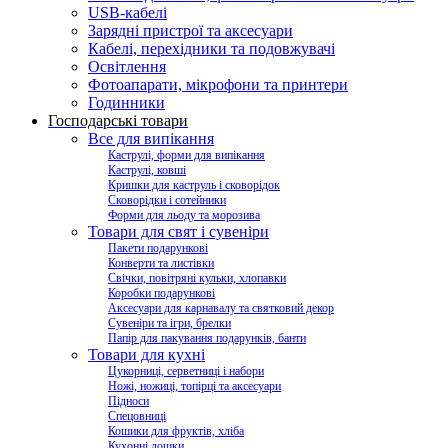
USB-кабелі
Зарядні пристрої та аксесуари
Кабелі, перехідники та подовжувачі
Освітлення
Фотоапарати, мікрофони та принтери
Годинники
Господарські товари
Все для випікання
Каструлі, форми для випікання
Каструлі, ковші
Кришки для каструль і сковорідок
Сковорідки і сотейники
Форми для льоду та морозива
Товари для свят і сувеніри
Пакети подарункові
Конверти та листівки
Свічки, повітряні кульки, хлопавки
Коробки подарункові
Аксесуари для карнавалу та святковий декор
Сувеніри та ігри, брелки
Папір для пакування подарунків, банти
Товари для кухні
Цукорниці, серветниці і набори
Ножі, ножиці, топірці та аксесуари
Підноси
Спецовниці
Кошики для фруктів, хліба
Кухонні дошки