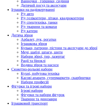
Ванночки , горщики, сидіння
Дитячий посуд та аксесуари
Іграшки на радіокеруванні
Р/у авто
Р/у гелікоптери, літаки, квадрокоптери
Р/у спецтехніка, танки
Р/у тварини та комахи
Р/у катери
Дитяча зброя
Арбалет, лук, рогатки
Іграшкова зброя
Кульки, патрони, пістони та аксесуари до зброї
Мечі, шаблі, шпаги, щити
Набори зброї, тир, лазертаг
Рації та біноклі
Водяна зброя та насоси
Сюжетно-рольові набори
Кухні, побутова техніка
Касові апарати, супермаркети, скарбнички
Набори професій
Фігурки та ігрові набори
Ігрові набори
Фігурки та набори фігурок
Тварини та динозаври
Іграшковий транспорт