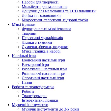
Набори для творчості
Мольберти для малювання
Дощечки для малювання та LCD планшети
Логіка та головоломки
Мікроскопи, телескопи, підзорні труби
М'які іграшки
Функціональні м'які іграшки
Тварини
Персонажі мультфільмів
Ляльки з тканини
Сумочки ,брелки, подушки
М'яка іграшка в наборі
Настільні ігри
Економічні настільні ігри
Електронні ігри
Розважальні настільні ігри
Розвиваючі настільні ігри
Спортивні настільні ігри
Пазли
Роботи та трансформери
Роботи
Трансформери
Інтерактивні іграшки
Музичні інструменти
Музичні інструменти до 3-х років