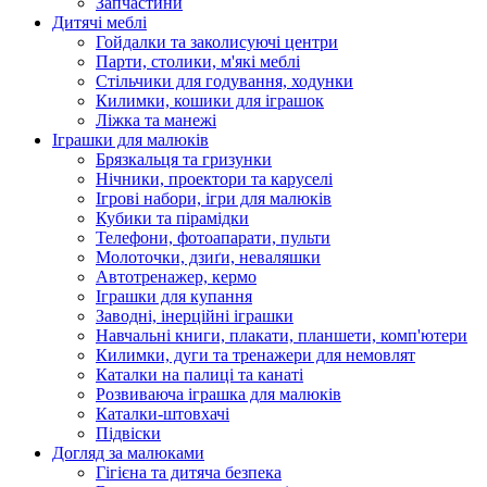
Запчастини
Дитячі меблі
Гойдалки та заколисуючі центри
Парти, столики, м'які меблі
Стільчики для годування, ходунки
Килимки, кошики для іграшок
Ліжка та манежі
Іграшки для малюків
Брязкальця та гризунки
Нічники, проектори та каруселі
Ігрові набори, ігри для малюків
Кубики та пірамідки
Телефони, фотоапарати, пульти
Молоточки, дзиґи, неваляшки
Автотренажер, кермо
Іграшки для купання
Заводні, інерційні іграшки
Навчальні книги, плакати, планшети, комп'ютери
Килимки, дуги та тренажери для немовлят
Каталки на палиці та канаті
Розвиваюча іграшка для малюків
Каталки-штовхачі
Підвіски
Догляд за малюками
Гігієна та дитяча безпека