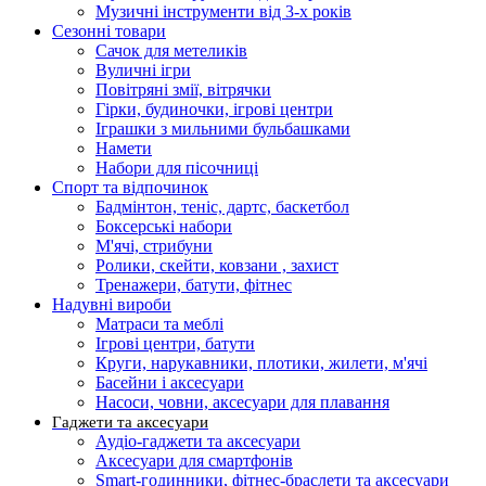
Музичні інструменти від 3-х років
Сезонні товари
Сачок для метеликів
Вуличні ігри
Повітряні змії, вітрячки
Гірки, будиночки, ігрові центри
Іграшки з мильними бульбашками
Намети
Набори для пісочниці
Спорт та відпочинок
Бадмінтон, теніс, дартс, баскетбол
Боксерські набори
М'ячі, стрибуни
Ролики, скейти, ковзани , захист
Тренажери, батути, фітнес
Надувні вироби
Матраси та меблі
Ігрові центри, батути
Круги, нарукавники, плотики, жилети, м'ячі
Басейни і аксесуари
Насоси, човни, аксесуари для плавання
Гаджети та аксесуари
Аудіо-гаджети та аксесуари
Аксесуари для смартфонів
Smart-годинники, фітнес-браслети та аксесуари