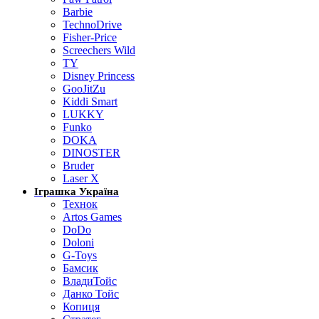
Barbie
TechnoDrive
Fisher-Price
Screechers Wild
TY
Disney Princess
GooJitZu
Kiddi Smart
LUKKY
Funko
DOKA
DINOSTER
Bruder
Laser X
Іграшка Україна
Технок
Artos Games
DoDo
Doloni
G-Toys
Бамсик
ВладиТойс
Данко Тойс
Копиця