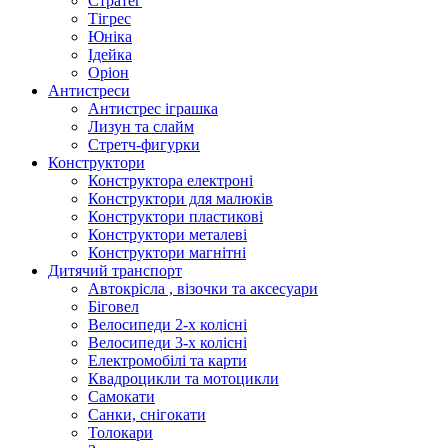
Стратег
Тігрес
Юніка
Ідейка
Оріон
Антистреси
Антистрес іграшка
Лизун та слайм
Стретч-фигурки
Конструктори
Конструктора електроні
Конструктори для малюків
Конструктори пластикові
Конструктори металеві
Конструктори магнітні
Дитячий транспорт
Автокрісла , візочки та аксесуари
Біговел
Велосипеди 2-х колісні
Велосипеди 3-х колісні
Електромобілі та карти
Квадроцикли та мотоцикли
Самокати
Санки, снігокати
Толокари