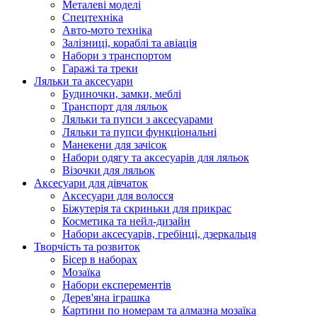
Металеві моделі
Спецтехніка
Авто-мото техніка
Залізниці, кораблі та авіація
Набори з транспортом
Гаражі та треки
Ляльки та аксесуари
Будиночки, замки, меблі
Транспорт для ляльок
Ляльки та пупси з аксесуарами
Ляльки та пупси функціональні
Манекени для зачісок
Набори одягу та аксесуарів для ляльок
Візочки для ляльок
Аксесуари для дівчаток
Аксесуари для волосся
Біжутерія та скриньки для прикрас
Косметика та нейл-дизайн
Набори аксесуарів, гребінці, дзеркальця
Творчість та розвиток
Бісер в наборах
Мозаїка
Набори експерементів
Дерев'яна іграшка
Картини по номерам та алмазна мозаїка