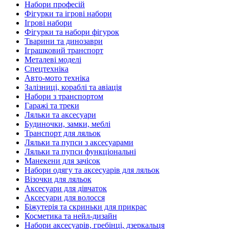
Набори професій
Фігурки та ігрові набори
Ігрові набори
Фігурки та набори фігурок
Тварини та динозаври
Іграшковий транспорт
Металеві моделі
Спецтехніка
Авто-мото техніка
Залізниці, кораблі та авіація
Набори з транспортом
Гаражі та треки
Ляльки та аксесуари
Будиночки, замки, меблі
Транспорт для ляльок
Ляльки та пупси з аксесуарами
Ляльки та пупси функціональні
Манекени для зачісок
Набори одягу та аксесуарів для ляльок
Візочки для ляльок
Аксесуари для дівчаток
Аксесуари для волосся
Біжутерія та скриньки для прикрас
Косметика та нейл-дизайн
Набори аксесуарів, гребінці, дзеркальця