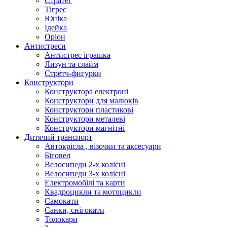
Стратег
Тігрес
Юніка
Ідейка
Оріон
Антистреси
Антистрес іграшка
Лизун та слайм
Стретч-фигурки
Конструктори
Конструктора електроні
Конструктори для малюків
Конструктори пластикові
Конструктори металеві
Конструктори магнітні
Дитячий транспорт
Автокрісла , візочки та аксесуари
Біговел
Велосипеди 2-х колісні
Велосипеди 3-х колісні
Електромобілі та карти
Квадроцикли та мотоцикли
Самокати
Санки, снігокати
Толокари