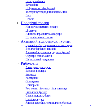
Електрочайники
Батарейки
Побутова техніка (різне)
Тостери/бутербродниці/вафельниці
Ваги
Праска
Новорічні товари
Новорічні елементи декору
Гірлянди
Ялинкові іграшки та аксесуари
Штучні ялинки і сосни
Активний відпочинок, туризм
Вуличні меблі, парасольки та аксесуари
Все для барбекю, пікніків
Активний відпочинок, туризм (різне)
Окуляри сонцезахисні
Парасольки і дощовики
Риболовля
Аксесуари для вудок
Блешня, воблера
Котушки
Кормушки
Оснащення
Прикормки
Род-поди і підставки під вудилища
Риболовля (різне)
Садки, підсаки, багри
Спінінги, вудки
Ящики, коробки, сумки для риболовлі