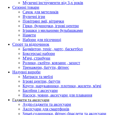
Музичні інструменти від 3-х років
Сезонні товари
Сачок для метеликів
Вуличні ігри
Повітряні змії, вітрячки
Гірки, будиночки, ігрові центри
Іграшки з мильними бульбашками
Намети
Набори для пісочниці
Спорт та відпочинок
Бадмінтон, теніс, дартс, баскетбол
Боксерські набори
М'ячі, стрибуни
Ролики, скейти, ковзани , захист
Тренажери, батути, фітнес
Надувні вироби
Матраси та меблі
Ігрові центри, батути
Круги, нарукавники, плотики, жилети, м'ячі
Басейни і аксесуари
Насоси, човни, аксесуари для плавання
Гаджети та аксесуари
Аудіо-гаджети та аксесуари
Аксесуари для смартфонів
Smart-годинники, фітнес-браслети та аксесуари