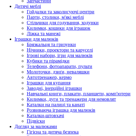
Запчастини
Дитячі меблі
Гойдалки та заколисуючі центри
Парти, столики, м'які меблі
Стільчики для годування, ходунки
Килимки, кошики для іграшок
Ліжка та манежі
Іграшки для малюків
Брязкальця та гризунки
Нічники, проектори та каруселі
Ігрові набори, ігри для малюків
Кубики та пірамідки
Телефони, фотоапарати, пульти
Молоточки, дзиґи, неваляшки
Автотренажер, кермо
Іграшки для купання
Заводні, інерційні іграшки
Навчальні книги, плакати, планшети, комп'ютери
Килимки, дуги та тренажери для немовлят
Каталки на палиці та канаті
Розвиваюча іграшка для малюків
Каталки-штовхачі
Підвіски
Догляд за малюками
Гігієна та дитяча безпека