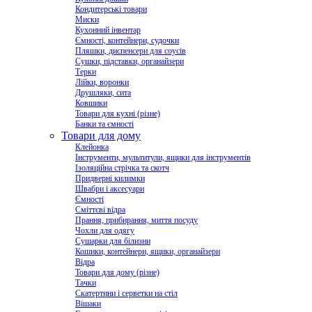
Кондитерські товари
Миски
Кухонний інвентар
Ємності, контейнери, судочки
Пляшки, диспенсери для соусів
Сушки, підставки, органайзери
Терки
Лійки, воронки
Друшляки, сита
Ковшики
Товари для кухні (різне)
Банки та ємності
Товари для дому
Клейонка
Інструменти, мультитули, ящики для інструментів
Ізоляційна стрічка та скотч
Придверні килимки
Швабри і аксесуари
Ємності
Сміттєві відра
Прання, прибирання, миття посуду
Чохли для одягу
Сушарки для білизни
Кошики, контейнери, ящики, органайзери
Відра
Товари для дому (різне)
Тачки
Скатертини і серветки на стіл
Вішаки