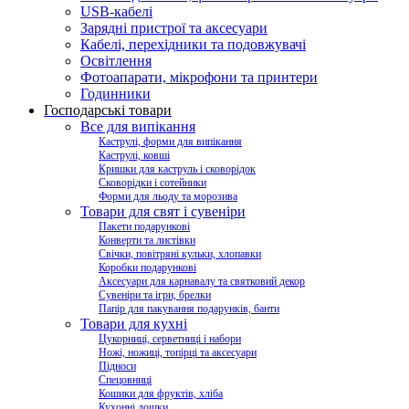
USB-кабелі
Зарядні пристрої та аксесуари
Кабелі, перехідники та подовжувачі
Освітлення
Фотоапарати, мікрофони та принтери
Годинники
Господарські товари
Все для випікання
Каструлі, форми для випікання
Каструлі, ковші
Кришки для каструль і сковорідок
Сковорідки і сотейники
Форми для льоду та морозива
Товари для свят і сувеніри
Пакети подарункові
Конверти та листівки
Свічки, повітряні кульки, хлопавки
Коробки подарункові
Аксесуари для карнавалу та святковий декор
Сувеніри та ігри, брелки
Папір для пакування подарунків, банти
Товари для кухні
Цукорниці, серветниці і набори
Ножі, ножиці, топірці та аксесуари
Підноси
Спецовниці
Кошики для фруктів, хліба
Кухонні дошки