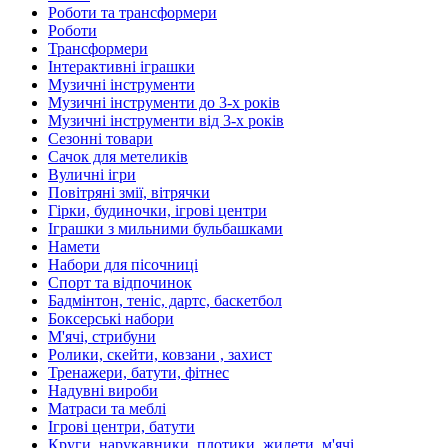
Роботи та трансформери
Роботи
Трансформери
Інтерактивні іграшки
Музичні інструменти
Музичні інструменти до 3-х років
Музичні інструменти від 3-х років
Сезонні товари
Сачок для метеликів
Вуличні ігри
Повітряні змії, вітрячки
Гірки, будиночки, ігрові центри
Іграшки з мильними бульбашками
Намети
Набори для пісочниці
Спорт та відпочинок
Бадмінтон, теніс, дартс, баскетбол
Боксерські набори
М'ячі, стрибуни
Ролики, скейти, ковзани , захист
Тренажери, батути, фітнес
Надувні вироби
Матраси та меблі
Ігрові центри, батути
Круги, нарукавники, плотики, жилети, м'ячі