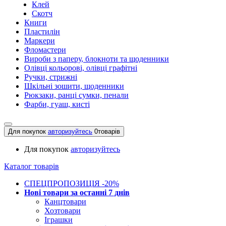
Клей
Скотч
Книги
Пластилін
Маркери
Фломастери
Вироби з паперу, блокноти та щоденники
Олівці кольорові, олівці графітні
Ручки, стрижні
Шкільні зошити, щоденники
Рюкзаки, ранці сумки, пенали
Фарби, гуаш, кисті
Для покупок
авторизуйтесь
0
товарів
Для покупок
авторизуйтесь
Каталог товарів
СПЕЦПРОПОЗИЦІЯ -20%
Нові товари за останнi 7 днiв
Канцтовари
Хозтовари
Іграшки