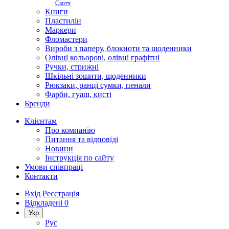
Скотч
Книги
Пластилін
Маркери
Фломастери
Вироби з паперу, блокноти та щоденники
Олівці кольорові, олівці графітні
Ручки, стрижні
Шкільні зошити, щоденники
Рюкзаки, ранці сумки, пенали
Фарби, гуаш, кисті
Бренди
Клієнтам
Про компанію
Питання та відповіді
Новини
Інструкція по сайту
Умови співпраці
Контакти
Вхід
Реєстрація
Відкладені
0
Укр
Рус