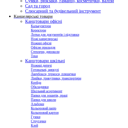
Сумки, рюкзаки, гаманці, косметички, валізи
Сад та город
Слюсарний та будівельний інструмент
Канцелярські товари
Канцтовари офісні
Калькулятори
Коректори
Лотки для документів і підставки
Ножі канцелярські
Ножиці офісні
Офісне приладдя
Степлери, дироколи
Теки
Канцтовари шкільні
Ножиці дитячі
Готовальні, циркулі
Ланчбокси, термоси, пляшечки
Лінійки, трикутники, транспортири
Крейда
Обкладинки
Шкільний асортимент
Папки для зошитів, праці
Папки для школи
Альбоми
Кольоровий папір
Кольоровий картон
Гумки
Стругачки
Клей