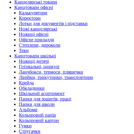
Канцелярські товари
Канцтовари офісні
Калькулятори
Коректори
Лотки для документів і підставки
Ножі канцелярські
Ножиці офісні
Офісне приладдя
Степлери, дироколи
Теки
Канцтовари шкільні
Ножиці дитячі
Готовальні, циркулі
Ланчбокси, термоси, пляшечки
Лінійки, трикутники, транспортири
Крейда
Обкладинки
Шкільний асортимент
Папки для зошитів, праці
Папки для школи
Альбоми
Кольоровий папір
Кольоровий картон
Гумки
Стругачки