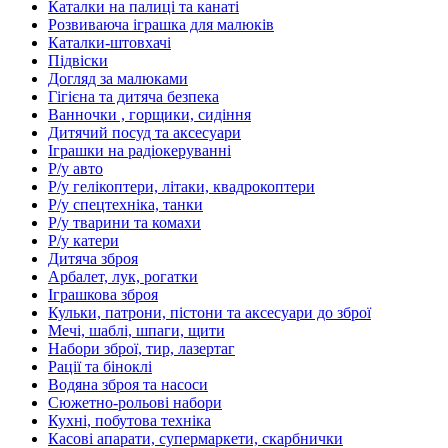
Каталки на палиці та канаті
Розвиваюча іграшка для малюків
Каталки-штовхачі
Підвіски
Догляд за малюками
Гігієна та дитяча безпека
Ванночки , горщики, сидіння
Дитячий посуд та аксесуари
Іграшки на радіокеруванні
Р/у авто
Р/у гелікоптери, літаки, квадрокоптери
Р/у спецтехніка, танки
Р/у тварини та комахи
Р/у катери
Дитяча зброя
Арбалет, лук, рогатки
Іграшкова зброя
Кульки, патрони, пістони та аксесуари до зброї
Мечі, шаблі, шпаги, щити
Набори зброї, тир, лазертаг
Рації та біноклі
Водяна зброя та насоси
Сюжетно-рольові набори
Кухні, побутова техніка
Касові апарати, супермаркети, скарбнички