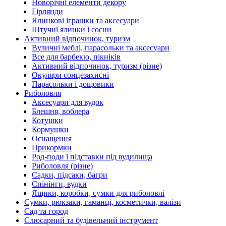
Новорічні елементи декору
Гірлянди
Ялинкові іграшки та аксесуари
Штучні ялинки і сосни
Активний відпочинок, туризм
Вуличні меблі, парасольки та аксесуари
Все для барбекю, пікніків
Активний відпочинок, туризм (різне)
Окуляри сонцезахисні
Парасольки і дощовики
Риболовля
Аксесуари для вудок
Блешня, воблера
Котушки
Кормушки
Оснащення
Прикормки
Род-поди і підставки під вудилища
Риболовля (різне)
Садки, підсаки, багри
Спінінги, вудки
Ящики, коробки, сумки для риболовлі
Сумки, рюкзаки, гаманці, косметички, валізи
Сад та город
Слюсарний та будівельний інструмент