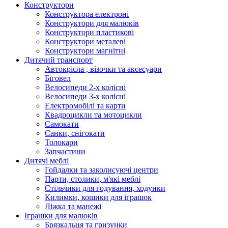
Конструктори
Конструктора електроні
Конструктори для малюків
Конструктори пластикові
Конструктори металеві
Конструктори магнітні
Дитячий транспорт
Автокрісла , візочки та аксесуари
Біговел
Велосипеди 2-х колісні
Велосипеди 3-х колісні
Електромобілі та карти
Квадроцикли та мотоцикли
Самокати
Санки, снігокати
Толокари
Запчастини
Дитячі меблі
Гойдалки та заколисуючі центри
Парти, столики, м'які меблі
Стільчики для годування, ходунки
Килимки, кошики для іграшок
Ліжка та манежі
Іграшки для малюків
Брязкальця та гризунки