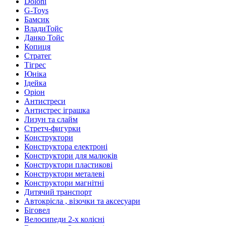
Doloni
G-Toys
Бамсик
ВладиТойс
Данко Тойс
Копиця
Стратег
Тігрес
Юніка
Ідейка
Оріон
Антистреси
Антистрес іграшка
Лизун та слайм
Стретч-фигурки
Конструктори
Конструктора електроні
Конструктори для малюків
Конструктори пластикові
Конструктори металеві
Конструктори магнітні
Дитячий транспорт
Автокрісла , візочки та аксесуари
Біговел
Велосипеди 2-х колісні