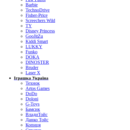
Barbie
TechnoDrive
Fisher-Price
Screechers Wild
TY
Disney Princess
GooJitZu
Kiddi Smart
LUKKY
Funko
DOKA
DINOSTER
Bruder
Laser X
Іграшка Україна
Технок
Artos Games
DoDo
Doloni
G-Toys
Бамсик
ВладиТойс
Данко Тойс
Копиця