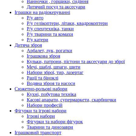
Ванночки , горщики, сидіння
Дитячий посуд та аксесуари
Іграшки на радіокеруванні
Р/у авто
Р/у гелікоптери, літаки, квадрокоптери
Р/у спецтехніка, танки
Р/у тварини та комахи
Р/у катери
Дитяча зброя
Арбалет, лук, рогатки
Іграшкова зброя
Кульки, патрони, пістони та аксесуари до зброї
Мечі, шаблі, шпаги, щити
Набори зброї, тир, лазертаг
Рації та біноклі
Водяна зброя та насоси
Сюжетно-рольові набори
Кухні, побутова техніка
Касові апарати, супермаркети, скарбнички
Набори професій
Фігурки та ігрові набори
Ігрові набори
Фігурки та набори фігурок
Тварини та динозаври
Іграшковий транспорт