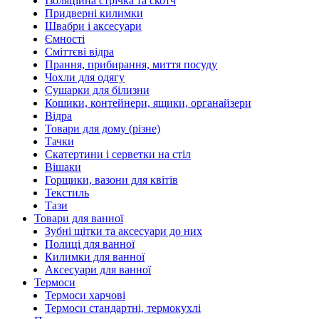
Ізоляційна стрічка та скотч
Придверні килимки
Швабри і аксесуари
Ємності
Сміттєві відра
Прання, прибирання, миття посуду
Чохли для одягу
Сушарки для білизни
Кошики, контейнери, ящики, органайзери
Відра
Товари для дому (різне)
Тачки
Скатертини і серветки на стіл
Вішаки
Горщики, вазони для квітів
Текстиль
Тази
Товари для ванної
Зубні щітки та аксесуари до них
Полиці для ванної
Килимки для ванної
Аксесуари для ванної
Термоси
Термоси харчові
Термоси стандартні, термокухлі