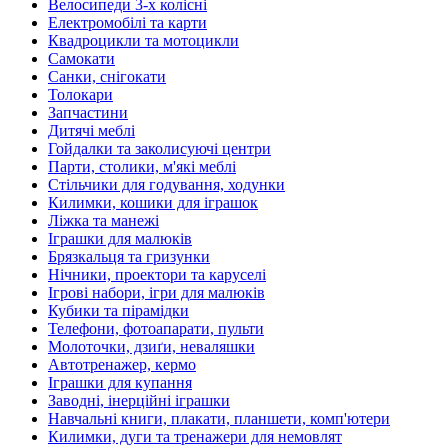
Велосипеди 3-х колісні
Електромобілі та карти
Квадроцикли та мотоцикли
Самокати
Санки, снігокати
Толокари
Запчастини
Дитячі меблі
Гойдалки та заколисуючі центри
Парти, столики, м'які меблі
Стільчики для годування, ходунки
Килимки, кошики для іграшок
Ліжка та манежі
Іграшки для малюків
Брязкальця та гризунки
Нічники, проектори та каруселі
Ігрові набори, ігри для малюків
Кубики та пірамідки
Телефони, фотоапарати, пульти
Молоточки, дзиґи, неваляшки
Автотренажер, кермо
Іграшки для купання
Заводні, інерційні іграшки
Навчальні книги, плакати, планшети, комп'ютери
Килимки, дуги та тренажери для немовлят