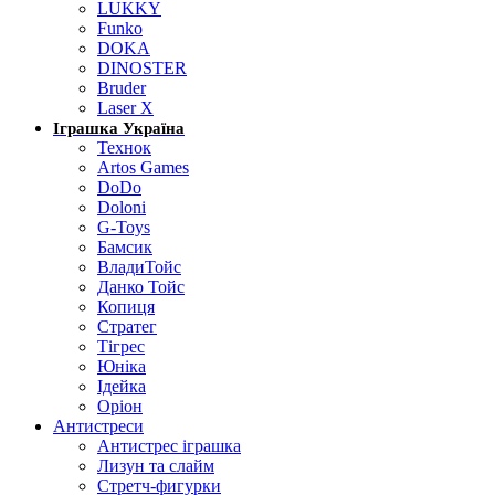
LUKKY
Funko
DOKA
DINOSTER
Bruder
Laser X
Іграшка Україна
Технок
Artos Games
DoDo
Doloni
G-Toys
Бамсик
ВладиТойс
Данко Тойс
Копиця
Стратег
Тігрес
Юніка
Ідейка
Оріон
Антистреси
Антистрес іграшка
Лизун та слайм
Стретч-фигурки