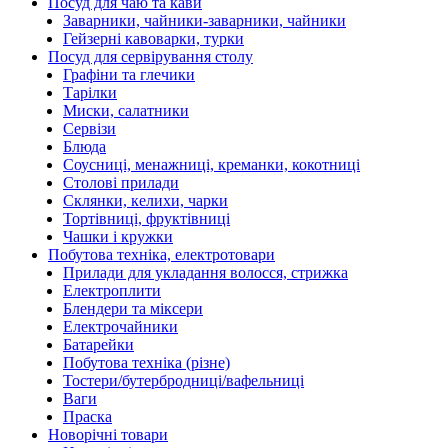
Посуд для чаю та кави
Заварники, чайники-заварники, чайники
Гейзерні кавоварки, турки
Посуд для сервірування столу
Графіни та глечики
Тарілки
Миски, салатники
Сервізи
Блюда
Соусниці, менажниці, креманки, кокотниці
Столові прилади
Склянки, келихи, чарки
Тортівниці, фруктівниці
Чашки і кружки
Побутова техніка, електротовари
Прилади для укладання волосся, стрижка
Електроплити
Блендери та міксери
Електрочайники
Батарейки
Побутова техніка (різне)
Тостери/бутербродниці/вафельниці
Ваги
Праска
Новорічні товари