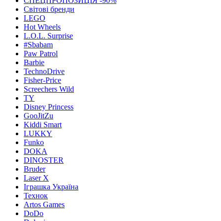
СПЕЦПРОПОЗИЦІЯ -90%
Світові бренди
LEGO
Hot Wheels
L.O.L. Surprise
#Sbabam
Paw Patrol
Barbie
TechnoDrive
Fisher-Price
Screechers Wild
TY
Disney Princess
GooJitZu
Kiddi Smart
LUKKY
Funko
DOKA
DINOSTER
Bruder
Laser X
Іграшка Україна
Технок
Artos Games
DoDo