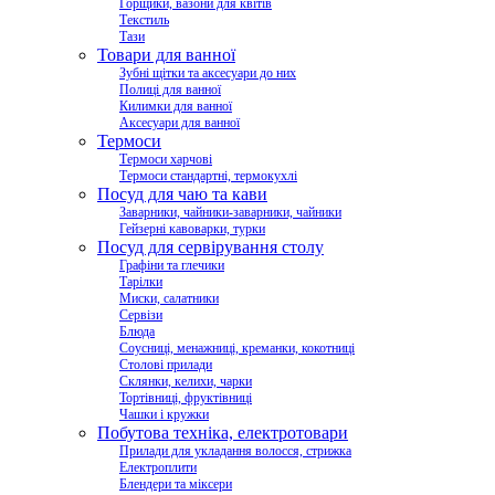
Горщики, вазони для квітів
Текстиль
Тази
Товари для ванної
Зубні щітки та аксесуари до них
Полиці для ванної
Килимки для ванної
Аксесуари для ванної
Термоси
Термоси харчові
Термоси стандартні, термокухлі
Посуд для чаю та кави
Заварники, чайники-заварники, чайники
Гейзерні кавоварки, турки
Посуд для сервірування столу
Графіни та глечики
Тарілки
Миски, салатники
Сервізи
Блюда
Соусниці, менажниці, креманки, кокотниці
Столові прилади
Склянки, келихи, чарки
Тортівниці, фруктівниці
Чашки і кружки
Побутова техніка, електротовари
Прилади для укладання волосся, стрижка
Електроплити
Блендери та міксери