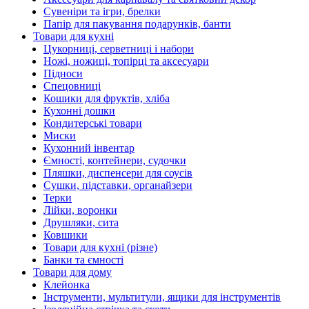
Сувеніри та ігри, брелки
Папір для пакування подарунків, банти
Товари для кухні
Цукорниці, серветниці і набори
Ножі, ножиці, топірці та аксесуари
Підноси
Спецовниці
Кошики для фруктів, хліба
Кухонні дошки
Кондитерські товари
Миски
Кухонний інвентар
Ємності, контейнери, судочки
Пляшки, диспенсери для соусів
Сушки, підставки, органайзери
Терки
Лійки, воронки
Друшляки, сита
Ковшики
Товари для кухні (різне)
Банки та ємності
Товари для дому
Клейонка
Інструменти, мультитули, ящики для інструментів