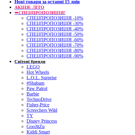
Нові товари за останнi 15 днiв
АКЦІЯ: ЛІТО
➥СПЕЦПРОПОЗИЦІЯ!
СПЕЦПРОПОЗИЦІЯ -10%
СПЕЦПРОПОЗИЦІЯ -30%
СПЕЦПРОПОЗИЦІЯ -40%
СПЕЦПРОПОЗИЦІЯ -50%
СПЕЦПРОПОЗИЦІЯ -60%
СПЕЦПРОПОЗИЦІЯ -70%
СПЕЦПРОПОЗИЦІЯ -80%
СПЕЦПРОПОЗИЦІЯ -90%
Світові бренди
LEGO
Hot Wheels
L.O.L. Surprise
#Sbabam
Paw Patrol
Barbie
TechnoDrive
Fisher-Price
Screechers Wild
TY
Disney Princess
GooJitZu
Kiddi Smart