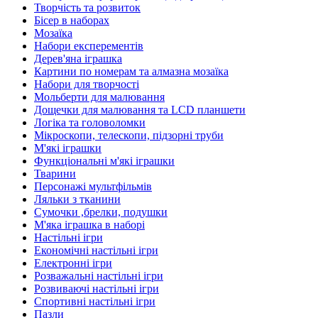
Творчість та розвиток
Бісер в наборах
Мозаїка
Набори експерементів
Дерев'яна іграшка
Картини по номерам та алмазна мозаїка
Набори для творчості
Мольберти для малювання
Дощечки для малювання та LCD планшети
Логіка та головоломки
Мікроскопи, телескопи, підзорні труби
М'які іграшки
Функціональні м'які іграшки
Тварини
Персонажі мультфільмів
Ляльки з тканини
Сумочки ,брелки, подушки
М'яка іграшка в наборі
Настільні ігри
Економічні настільні ігри
Електронні ігри
Розважальні настільні ігри
Розвиваючі настільні ігри
Спортивні настільні ігри
Пазли