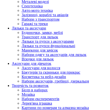
Металеві моделі
Спецтехніка
Авто-мото техніка
Залізниці, кораблі та авіація
Набори з транспортом
Гаражі та треки
Ляльки та аксесуари
Будиночки, замки, меблі
Транспорт для ляльок
Ляльки та пупси з аксесуарами
Ляльки та пупси функціональні
Манекени для зачісок
Набори одягу та аксесуарів для ляльок
Візочки для ляльок
Аксесуари для дівчаток
Аксесуари для волосся
Біжутерія та скриньки для прикрас
Косметика та нейл-дизайн
Набори аксесуарів, гребінці, дзеркальця
Творчість та розвиток
Бісер в наборах
Мозаїка
Набори експерементів
Дерев'яна іграшка
Картини по номерам та алмазна мозаїка