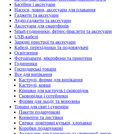
Басейни і аксесуари
Насоси, човни, аксесуари для плавання
Гаджети та аксесуари
Аудіо-гаджети та аксесуари
Аксесуари для смартфонів
Smart-годинники, фітнес-браслети та аксесуари
USB-кабелі
Зарядні пристрої та аксесуари
Кабелі, перехідники та подовжувачі
Освітлення
Фотоапарати, мікрофони та принтери
Годинники
Господарські товари
Все для випікання
Каструлі, форми для випікання
Каструлі, ковші
Кришки для каструль і сковорідок
Сковорідки і сотейники
Форми для льоду та морозива
Товари для свят і сувеніри
Пакети подарункові
Конверти та листівки
Свічки, повітряні кульки, хлопавки
Коробки подарункові
Аксесуари для карнавалу та святковий декор