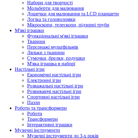
Набори для творчості
Мольберти для малювання
Дощечки для малювання та LCD планшети
Логіка та головоломки
Мікроскопи, телескопи, підзорні труби
М'які іграшки
Функціональні м'які іграшки
Тварини
Персонажі мультфільмів
Ляльки з тканини
Сумочки ,брелки, подушки
М'яка іграшка в наборі
Настільні ігри
Економічні настільні ігри
Електронні ігри
Розважальні настільні ігри
Розвиваючі настільні ігри
Спортивні настільні ігри
Пазли
Роботи та трансформери
Роботи
Трансформери
Інтерактивні іграшки
Музичні інструменти
Музичні інструменти до 3-х років