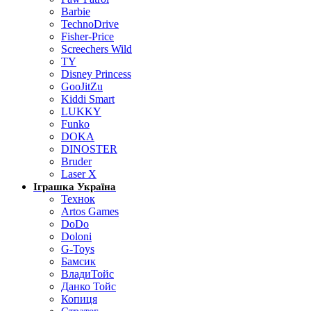
Barbie
TechnoDrive
Fisher-Price
Screechers Wild
TY
Disney Princess
GooJitZu
Kiddi Smart
LUKKY
Funko
DOKA
DINOSTER
Bruder
Laser X
Іграшка Україна
Технок
Artos Games
DoDo
Doloni
G-Toys
Бамсик
ВладиТойс
Данко Тойс
Копиця