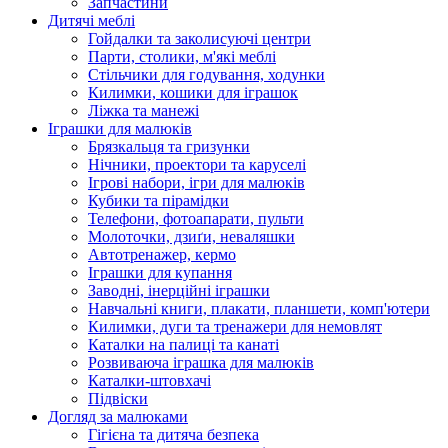
Запчастини
Дитячі меблі
Гойдалки та заколисуючі центри
Парти, столики, м'які меблі
Стільчики для годування, ходунки
Килимки, кошики для іграшок
Ліжка та манежі
Іграшки для малюків
Брязкальця та гризунки
Нічники, проектори та каруселі
Ігрові набори, ігри для малюків
Кубики та пірамідки
Телефони, фотоапарати, пульти
Молоточки, дзиґи, неваляшки
Автотренажер, кермо
Іграшки для купання
Заводні, інерційні іграшки
Навчальні книги, плакати, планшети, комп'ютери
Килимки, дуги та тренажери для немовлят
Каталки на палиці та канаті
Розвиваюча іграшка для малюків
Каталки-штовхачі
Підвіски
Догляд за малюками
Гігієна та дитяча безпека