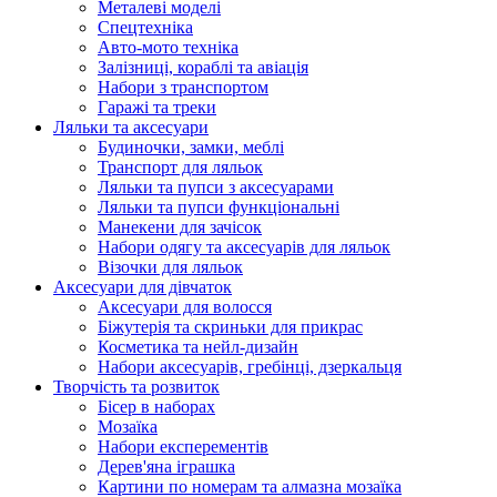
Металеві моделі
Спецтехніка
Авто-мото техніка
Залізниці, кораблі та авіація
Набори з транспортом
Гаражі та треки
Ляльки та аксесуари
Будиночки, замки, меблі
Транспорт для ляльок
Ляльки та пупси з аксесуарами
Ляльки та пупси функціональні
Манекени для зачісок
Набори одягу та аксесуарів для ляльок
Візочки для ляльок
Аксесуари для дівчаток
Аксесуари для волосся
Біжутерія та скриньки для прикрас
Косметика та нейл-дизайн
Набори аксесуарів, гребінці, дзеркальця
Творчість та розвиток
Бісер в наборах
Мозаїка
Набори експерементів
Дерев'яна іграшка
Картини по номерам та алмазна мозаїка