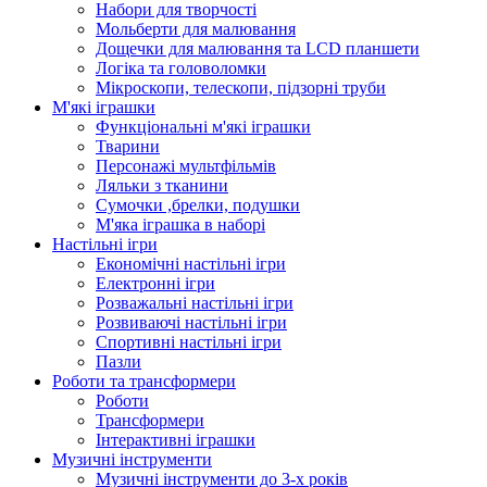
Набори для творчості
Мольберти для малювання
Дощечки для малювання та LCD планшети
Логіка та головоломки
Мікроскопи, телескопи, підзорні труби
М'які іграшки
Функціональні м'які іграшки
Тварини
Персонажі мультфільмів
Ляльки з тканини
Сумочки ,брелки, подушки
М'яка іграшка в наборі
Настільні ігри
Економічні настільні ігри
Електронні ігри
Розважальні настільні ігри
Розвиваючі настільні ігри
Спортивні настільні ігри
Пазли
Роботи та трансформери
Роботи
Трансформери
Інтерактивні іграшки
Музичні інструменти
Музичні інструменти до 3-х років