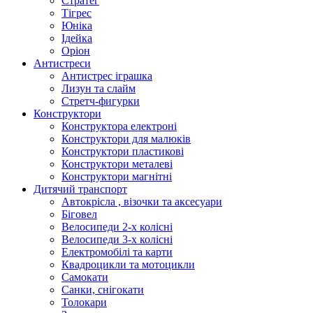
Стратег
Тігрес
Юніка
Ідейка
Оріон
Антистреси
Антистрес іграшка
Лизун та слайм
Стретч-фигурки
Конструктори
Конструктора електроні
Конструктори для малюків
Конструктори пластикові
Конструктори металеві
Конструктори магнітні
Дитячий транспорт
Автокрісла , візочки та аксесуари
Біговел
Велосипеди 2-х колісні
Велосипеди 3-х колісні
Електромобілі та карти
Квадроцикли та мотоцикли
Самокати
Санки, снігокати
Толокари