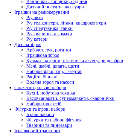
Ванночки , горщики, сидіння
Дитячий посуд та аксесуари
Іграшки на радіокеруванні
Р/у авто
Р/у гелікоптери, літаки, квадрокоптери
Р/у спецтехніка, танки
Р/у тварини та комахи
Р/у катери
Дитяча зброя
Арбалет, лук, рогатки
Іграшкова зброя
Кульки, патрони, пістони та аксесуари до зброї
Мечі, шаблі, шпаги, щити
Набори зброї, тир, лазертаг
Рації та біноклі
Водяна зброя та насоси
Сюжетно-рольові набори
Кухні, побутова техніка
Касові апарати, супермаркети, скарбнички
Набори професій
Фігурки та ігрові набори
Ігрові набори
Фігурки та набори фігурок
Тварини та динозаври
Іграшковий транспорт