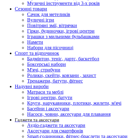
Музичні інструменти від 3-х років
Сезонні товари
Сачок для метеликів
Вуличні ігри
Повітряні змії, вітрячки
Гірки, будиночки, ігрові центри
Іграшки з мильними бульбашками
Намети
Набори для пісочниці
Спорт та відпочинок
Бадмінтон, теніс, дартс, баскетбол
Боксерські набори
М'ячі, стрибуни
Ролики, скейти, ковзани , захист
Тренажери, батути, фітнес
Надувні вироби
Матраси та меблі
Ігрові центри, батути
Круги, нарукавники, плотики, жилети, м'ячі
Басейни і аксесуари
Насоси, човни, аксесуари для плавання
Гаджети та аксесуари
Аудіо-гаджети та аксесуари
Аксесуари для смартфонів
Smart-годинники, фітнес-браслети та аксесуари