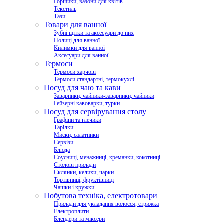
Горщики, вазони для квітів
Текстиль
Тази
Товари для ванної
Зубні щітки та аксесуари до них
Полиці для ванної
Килимки для ванної
Аксесуари для ванної
Термоси
Термоси харчові
Термоси стандартні, термокухлі
Посуд для чаю та кави
Заварники, чайники-заварники, чайники
Гейзерні кавоварки, турки
Посуд для сервірування столу
Графіни та глечики
Тарілки
Миски, салатники
Сервізи
Блюда
Соусниці, менажниці, креманки, кокотниці
Столові прилади
Склянки, келихи, чарки
Тортівниці, фруктівниці
Чашки і кружки
Побутова техніка, електротовари
Прилади для укладання волосся, стрижка
Електроплити
Блендери та міксери