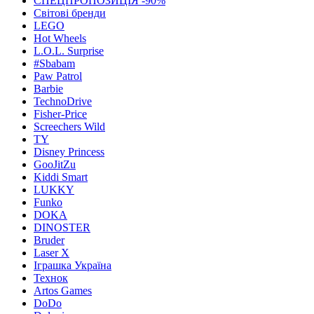
СПЕЦПРОПОЗИЦІЯ -90%
Світові бренди
LEGO
Hot Wheels
L.O.L. Surprise
#Sbabam
Paw Patrol
Barbie
TechnoDrive
Fisher-Price
Screechers Wild
TY
Disney Princess
GooJitZu
Kiddi Smart
LUKKY
Funko
DOKA
DINOSTER
Bruder
Laser X
Іграшка Україна
Технок
Artos Games
DoDo