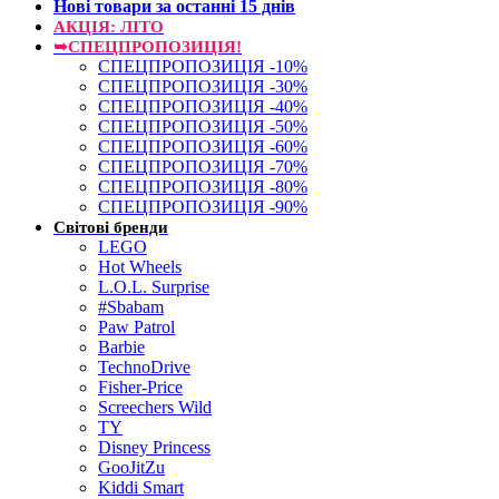
Нові товари за останнi 15 днiв
АКЦІЯ: ЛІТО
➥СПЕЦПРОПОЗИЦІЯ!
СПЕЦПРОПОЗИЦІЯ -10%
СПЕЦПРОПОЗИЦІЯ -30%
СПЕЦПРОПОЗИЦІЯ -40%
СПЕЦПРОПОЗИЦІЯ -50%
СПЕЦПРОПОЗИЦІЯ -60%
СПЕЦПРОПОЗИЦІЯ -70%
СПЕЦПРОПОЗИЦІЯ -80%
СПЕЦПРОПОЗИЦІЯ -90%
Світові бренди
LEGO
Hot Wheels
L.O.L. Surprise
#Sbabam
Paw Patrol
Barbie
TechnoDrive
Fisher-Price
Screechers Wild
TY
Disney Princess
GooJitZu
Kiddi Smart