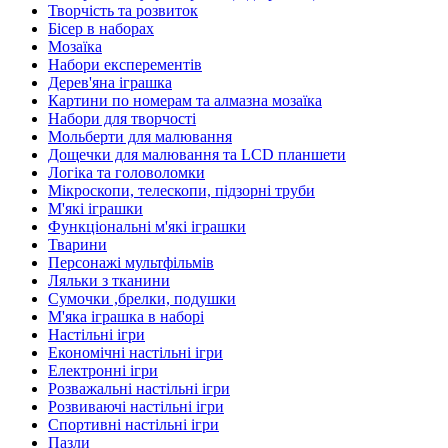
Творчість та розвиток
Бісер в наборах
Мозаїка
Набори експерементів
Дерев'яна іграшка
Картини по номерам та алмазна мозаїка
Набори для творчості
Мольберти для малювання
Дощечки для малювання та LCD планшети
Логіка та головоломки
Мікроскопи, телескопи, підзорні труби
М'які іграшки
Функціональні м'які іграшки
Тварини
Персонажі мультфільмів
Ляльки з тканини
Сумочки ,брелки, подушки
М'яка іграшка в наборі
Настільні ігри
Економічні настільні ігри
Електронні ігри
Розважальні настільні ігри
Розвиваючі настільні ігри
Спортивні настільні ігри
Пазли