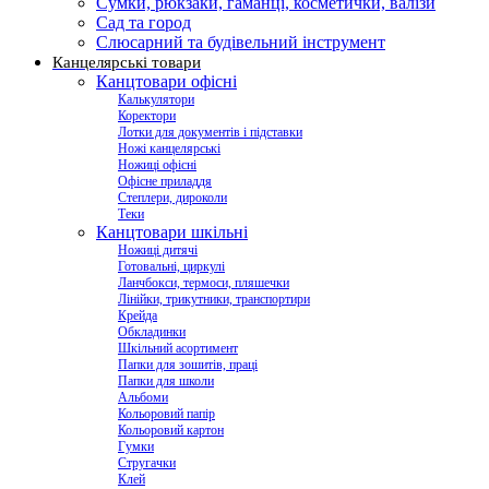
Сумки, рюкзаки, гаманці, косметички, валізи
Сад та город
Слюсарний та будівельний інструмент
Канцелярські товари
Канцтовари офісні
Калькулятори
Коректори
Лотки для документів і підставки
Ножі канцелярські
Ножиці офісні
Офісне приладдя
Степлери, дироколи
Теки
Канцтовари шкільні
Ножиці дитячі
Готовальні, циркулі
Ланчбокси, термоси, пляшечки
Лінійки, трикутники, транспортири
Крейда
Обкладинки
Шкільний асортимент
Папки для зошитів, праці
Папки для школи
Альбоми
Кольоровий папір
Кольоровий картон
Гумки
Стругачки
Клей