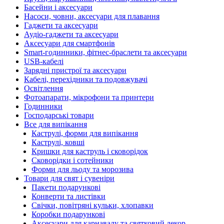
Басейни і аксесуари
Насоси, човни, аксесуари для плавання
Гаджети та аксесуари
Аудіо-гаджети та аксесуари
Аксесуари для смартфонів
Smart-годинники, фітнес-браслети та аксесуари
USB-кабелі
Зарядні пристрої та аксесуари
Кабелі, перехідники та подовжувачі
Освітлення
Фотоапарати, мікрофони та принтери
Годинники
Господарські товари
Все для випікання
Каструлі, форми для випікання
Каструлі, ковші
Кришки для каструль і сковорідок
Сковорідки і сотейники
Форми для льоду та морозива
Товари для свят і сувеніри
Пакети подарункові
Конверти та листівки
Свічки, повітряні кульки, хлопавки
Коробки подарункові
Аксесуари для карнавалу та святковий декор