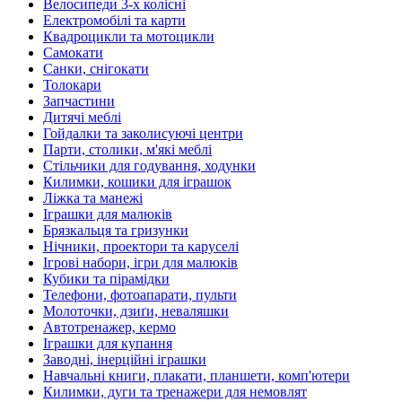
Велосипеди 3-х колісні
Електромобілі та карти
Квадроцикли та мотоцикли
Самокати
Санки, снігокати
Толокари
Запчастини
Дитячі меблі
Гойдалки та заколисуючі центри
Парти, столики, м'які меблі
Стільчики для годування, ходунки
Килимки, кошики для іграшок
Ліжка та манежі
Іграшки для малюків
Брязкальця та гризунки
Нічники, проектори та каруселі
Ігрові набори, ігри для малюків
Кубики та пірамідки
Телефони, фотоапарати, пульти
Молоточки, дзиґи, неваляшки
Автотренажер, кермо
Іграшки для купання
Заводні, інерційні іграшки
Навчальні книги, плакати, планшети, комп'ютери
Килимки, дуги та тренажери для немовлят