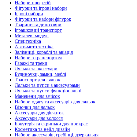
Набори професій
Фігурки та ігрові набори
Ігрові набори
Фігурки та набори фігурок
Тварини та динозаври
Іграшковий транспорт
Металеві моделі
Спецтехніка
Авто-мото техніка
Залізниці, кораблі та авіація
Набори з транспортом
Гаражі та треки
Ляльки та аксесуари
Будиночки, замки, меблі
Транспорт для ляльок
Ляльки та пупси з аксесуарами
Ляльки та пупси функціональні
Манекени для зачісок
Набори одягу та аксесуарів для ляльок
Візочки для ляльок
Аксесуари для дівчаток
Аксесуари для волосся
Біжутерія та скриньки для прикрас
Косметика та нейл-дизайн
Набори аксесуарів, гребінці, дзеркальця