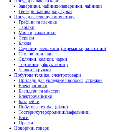
Посуд для чаю та кави
Заварники, чайники-заварники, чайники
Гейзерні кавоварки, турки
Посуд для сервірування столу
Графіни та глечики
Тарілки
Миски, салатники
Сервізи
Блюда
Соусниці, менажниці, креманки, кокотниці
Столові прилади
Склянки, келихи, чарки
Тортівниці, фруктівниці
Чашки і кружки
Побутова техніка, електротовари
Прилади для укладання волосся, стрижка
Електроплити
Блендери та міксери
Електрочайники
Батарейки
Побутова техніка (різне)
Тостери/бутербродниці/вафельниці
Ваги
Праска
Новорічні товари