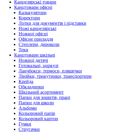
Канцелярські товари
Канцтовари офісні
Калькулятори
Коректори
Лотки для документів і підставки
Ножі канцелярські
Ножиці офісні
Офісне приладдя
Степлери, дироколи
Теки
Канцтовари шкільні
Ножиці дитячі
Готовальні, циркулі
Ланчбокси, термоси, пляшечки
Лінійки, трикутники, транспортири
Крейда
Обкладинки
Шкільний асортимент
Папки для зошитів, праці
Папки для школи
Альбоми
Кольоровий папір
Кольоровий картон
Гумки
Стругачки