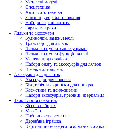
Металеві моделі
Спецтехніка
Авто-мото техніка
Залізниці, кораблі та авіація
Набори з транспортом
Гаражі та треки
Ляльки та аксесуари
Будиночки, замки, меблі
Транспорт для ляльок
Ляльки та пупси з аксесуарами
Ляльки та пупси функціональні
Манекени для зачісок
Набори одягу та аксесуарів для ляльок
Візочки для ляльок
Аксесуари для дівчаток
Аксесуари для волосся
Біжутерія та скриньки для прикрас
Косметика та нейл-дизайн
Набори аксесуарів, гребінці, дзеркальця
Творчість та розвиток
Бісер в наборах
Мозаїка
Набори експерементів
Дерев'яна іграшка
Картини по номерам та алмазна мозаїка