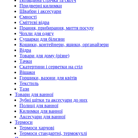
Ізоляційна стрічка та скотч
Придверні килимки
Швабри і аксесуари
Ємності
Сміттєві відра
Прання, прибирання, миття посуду
Чохли для одягу
Сушарки для білизни
Кошики, контейнери, ящики, органайзери
Відра
Товари для дому (різне)
Тачки
Скатертини і серветки на стіл
Вішаки
Горщики, вазони для квітів
Текстиль
Тази
Товари для ванної
Зубні щітки та аксесуари до них
Полиці для ванної
Килимки для ванної
Аксесуари для ванної
Термоси
Термоси харчові
Термоси стандартні, термокухлі