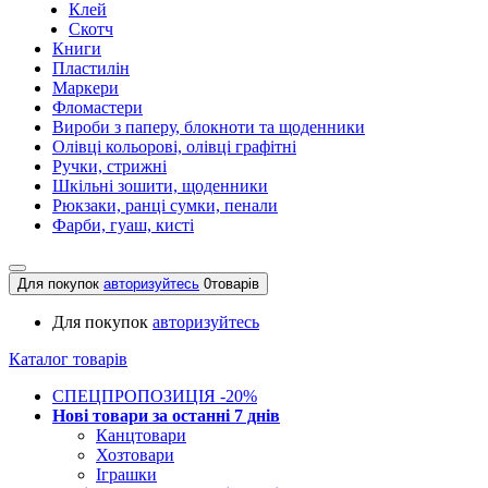
Клей
Скотч
Книги
Пластилін
Маркери
Фломастери
Вироби з паперу, блокноти та щоденники
Олівці кольорові, олівці графітні
Ручки, стрижні
Шкільні зошити, щоденники
Рюкзаки, ранці сумки, пенали
Фарби, гуаш, кисті
Для покупок
авторизуйтесь
0
товарів
Для покупок
авторизуйтесь
Каталог товарів
СПЕЦПРОПОЗИЦІЯ -20%
Нові товари за останнi 7 днiв
Канцтовари
Хозтовари
Іграшки