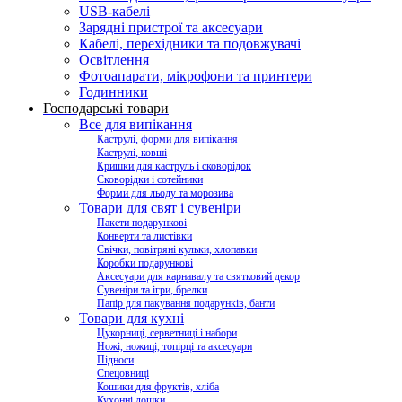
USB-кабелі
Зарядні пристрої та аксесуари
Кабелі, перехідники та подовжувачі
Освітлення
Фотоапарати, мікрофони та принтери
Годинники
Господарські товари
Все для випікання
Каструлі, форми для випікання
Каструлі, ковші
Кришки для каструль і сковорідок
Сковорідки і сотейники
Форми для льоду та морозива
Товари для свят і сувеніри
Пакети подарункові
Конверти та листівки
Свічки, повітряні кульки, хлопавки
Коробки подарункові
Аксесуари для карнавалу та святковий декор
Сувеніри та ігри, брелки
Папір для пакування подарунків, банти
Товари для кухні
Цукорниці, серветниці і набори
Ножі, ножиці, топірці та аксесуари
Підноси
Спецовниці
Кошики для фруктів, хліба
Кухонні дошки