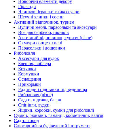
Новорічні елементи декору
Гірлянди
Ялинкові іграшки та аксесуари
Штучні ялинки і сосни
Активний відпочинок, туризм
Вуличні меблі, парасольки та аксесуари
Все для барбекю, пікніків
Активний відпочинок, туризм (різне)
Окуляри сонцезахисні
Парасольки і дощовики
Риболовля
Аксесуари для вудок
Блешня, воблера
Котушки
Кормушки
Оснащення
Прикормки
Род-поди і підставки під вудилища
Риболовля (різне)
Садки, підсаки, багри
Спінінги, вудки
Ящики, коробки, сумки для риболовлі
Сумки, рюкзаки, гаманці, косметички, валізи
Сад та город
Слюсарний та будівельний інструмент