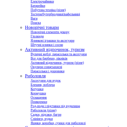
Електрочайники
Батарейки
Побутова техніка (різне)
Тостери/бутербродниці/вафельниці
Ваги
Праска
Новорічні товари
Новорічні елементи декору
Гірлянди
Ялинкові іграшки та аксесуари
Штучні ялинки і сосни
Активний відпочинок, туризм
Вуличні меблі, парасольки та аксесуари
Все для барбекю, пікніків
Активний відпочинок, туризм (різне)
Окуляри сонцезахисні
Парасольки і дощовики
Риболовля
Аксесуари для вудок
Блешня, воблера
Котушки
Кормушки
Оснащення
Прикормки
Род-поди і підставки під вудилища
Риболовля (різне)
Садки, підсаки, багри
Спінінги, вудки
Ящики, коробки, сумки для риболовлі