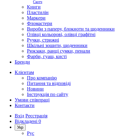
Скотч
Книги
Пластилін
Маркери
Фломастери
Вироби з паперу, блокноти та щоденники
Олівці кольорові, олівці графітні
Ручки, стрижні
Шкільні зошити, щоденники
Рюкзаки, ранці сумки, пенали
Фарби, гуаш, кисті
Бренди
Клієнтам
Про компанію
Питання та відповіді
Новини
Інструкція по сайту
Умови співпраці
Контакти
Вхід
Реєстрація
Відкладені
0
Укр
Рус