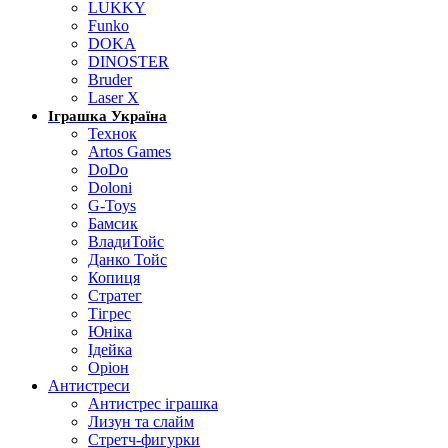
LUKKY
Funko
DOKA
DINOSTER
Bruder
Laser X
Іграшка Україна
Технок
Artos Games
DoDo
Doloni
G-Toys
Бамсик
ВладиТойс
Данко Тойс
Копиця
Стратег
Тігрес
Юніка
Ідейка
Оріон
Антистреси
Антистрес іграшка
Лизун та слайм
Стретч-фигурки