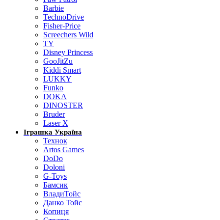
Barbie
TechnoDrive
Fisher-Price
Screechers Wild
TY
Disney Princess
GooJitZu
Kiddi Smart
LUKKY
Funko
DOKA
DINOSTER
Bruder
Laser X
Іграшка Україна
Технок
Artos Games
DoDo
Doloni
G-Toys
Бамсик
ВладиТойс
Данко Тойс
Копиця