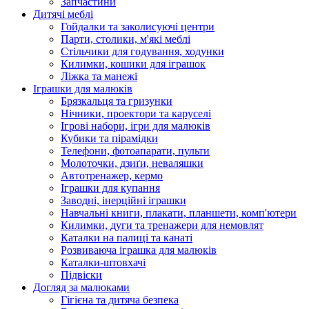
Запчастини
Дитячі меблі
Гойдалки та заколисуючі центри
Парти, столики, м'які меблі
Стільчики для годування, ходунки
Килимки, кошики для іграшок
Ліжка та манежі
Іграшки для малюків
Брязкальця та гризунки
Нічники, проектори та каруселі
Ігрові набори, ігри для малюків
Кубики та пірамідки
Телефони, фотоапарати, пульти
Молоточки, дзиґи, неваляшки
Автотренажер, кермо
Іграшки для купання
Заводні, інерційні іграшки
Навчальні книги, плакати, планшети, комп'ютери
Килимки, дуги та тренажери для немовлят
Каталки на палиці та канаті
Розвиваюча іграшка для малюків
Каталки-штовхачі
Підвіски
Догляд за малюками
Гігієна та дитяча безпека