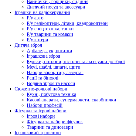
Ванночки , горщики, сидіння
Дитячий посуд та аксесуари
Іграшки на радіокеруванні
Р/у авто
Р/у гелікоптери, літаки, квадрокоптери
Р/у спецтехніка, танки
Р/у тварини та комахи
Р/у катери
Дитяча зброя
Арбалет, лук, рогатки
Іграшкова зброя
Кульки, патрони, пістони та аксесуари до зброї
Мечі, шаблі, шпаги, щити
Набори зброї, тир, лазертаг
Рації та біноклі
Водяна зброя та насоси
Сюжетно-рольові набори
Кухні, побутова техніка
Касові апарати, супермаркети, скарбнички
Набори професій
Фігурки та ігрові набори
Ігрові набори
Фігурки та набори фігурок
Тварини та динозаври
Іграшковий транспорт