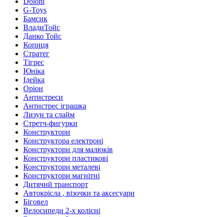
Doloni
G-Toys
Бамсик
ВладиТойс
Данко Тойс
Копиця
Стратег
Тігрес
Юніка
Ідейка
Оріон
Антистреси
Антистрес іграшка
Лизун та слайм
Стретч-фигурки
Конструктори
Конструктора електроні
Конструктори для малюків
Конструктори пластикові
Конструктори металеві
Конструктори магнітні
Дитячий транспорт
Автокрісла , візочки та аксесуари
Біговел
Велосипеди 2-х колісні