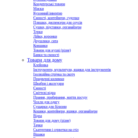
Кондитерські товари
Миски
Кухонний інвентар
Ємності, контейнери, судочки
Пляшки, диспенсери для соусів
Сушки, підставки, органайзери
Терки
Лійки, воронки
Друшляки, сита
Ковшики
Товари для кухні (різне)
Банки та ємності
Товари для дому
Клейонка
Інструменти, мультитули, ящики для інструментів
Ізоляційна стрічка та скотч
Придверні килимки
Швабри і аксесуари
Ємності
Сміттєві відра
Прання, прибирання, миття посуду
Чохли для одягу
Сушарки для білизни
Кошики, контейнери, ящики, органайзери
Відра
Товари для дому (різне)
Тачки
Скатертини і серветки на стіл
Вішаки