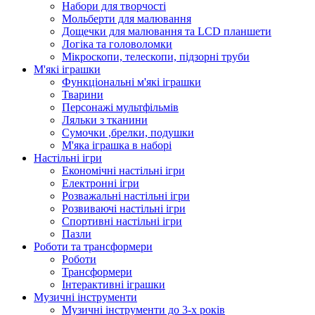
Набори для творчості
Мольберти для малювання
Дощечки для малювання та LCD планшети
Логіка та головоломки
Мікроскопи, телескопи, підзорні труби
М'які іграшки
Функціональні м'які іграшки
Тварини
Персонажі мультфільмів
Ляльки з тканини
Сумочки ,брелки, подушки
М'яка іграшка в наборі
Настільні ігри
Економічні настільні ігри
Електронні ігри
Розважальні настільні ігри
Розвиваючі настільні ігри
Спортивні настільні ігри
Пазли
Роботи та трансформери
Роботи
Трансформери
Інтерактивні іграшки
Музичні інструменти
Музичні інструменти до 3-х років