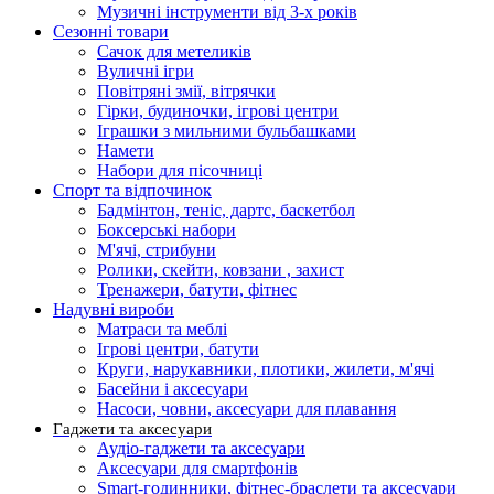
Музичні інструменти від 3-х років
Сезонні товари
Сачок для метеликів
Вуличні ігри
Повітряні змії, вітрячки
Гірки, будиночки, ігрові центри
Іграшки з мильними бульбашками
Намети
Набори для пісочниці
Спорт та відпочинок
Бадмінтон, теніс, дартс, баскетбол
Боксерські набори
М'ячі, стрибуни
Ролики, скейти, ковзани , захист
Тренажери, батути, фітнес
Надувні вироби
Матраси та меблі
Ігрові центри, батути
Круги, нарукавники, плотики, жилети, м'ячі
Басейни і аксесуари
Насоси, човни, аксесуари для плавання
Гаджети та аксесуари
Аудіо-гаджети та аксесуари
Аксесуари для смартфонів
Smart-годинники, фітнес-браслети та аксесуари