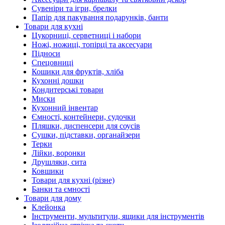
Сувеніри та ігри, брелки
Папір для пакування подарунків, банти
Товари для кухні
Цукорниці, серветниці і набори
Ножі, ножиці, топірці та аксесуари
Підноси
Спецовниці
Кошики для фруктів, хліба
Кухонні дошки
Кондитерські товари
Миски
Кухонний інвентар
Ємності, контейнери, судочки
Пляшки, диспенсери для соусів
Сушки, підставки, органайзери
Терки
Лійки, воронки
Друшляки, сита
Ковшики
Товари для кухні (різне)
Банки та ємності
Товари для дому
Клейонка
Інструменти, мультитули, ящики для інструментів