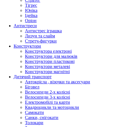
Стратег
Тігрес
Юніка
Ідейка
Оріон
Антистреси
Антистрес іграшка
Лизун та слайм
Стретч-фигурки
Конструктори
Конструктора електроні
Конструктори для малюків
Конструктори пластикові
Конструктори металеві
Конструктори магнітні
Дитячий транспорт
Автокрісла , візочки та аксесуари
Біговел
Велосипеди 2-х колісні
Велосипеди 3-х колісні
Електромобілі та карти
Квадроцикли та мотоцикли
Самокати
Санки, снігокати
Толокари