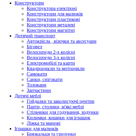
Конструктори
Конструктора електроні
Конструктори для малюків
Конструктори пластикові
Конструктори металеві
Конструктори магнітні
Дитячий транспорт
Автокрісла , візочки та аксесуари
Біговел
Велосипеди 2-х колісні
Велосипеди 3-х колісні
Електромобілі та карти
Квадроцикли та мотоцикли
Самокати
Санки, снігокати
Толокари
Запчастини
Дитячі меблі
Гойдалки та заколисуючі центри
Парти, столики, м'які меблі
Стільчики для годування, ходунки
Килимки, кошики для іграшок
Ліжка та манежі
Іграшки для малюків
Брязкальця та гризунки