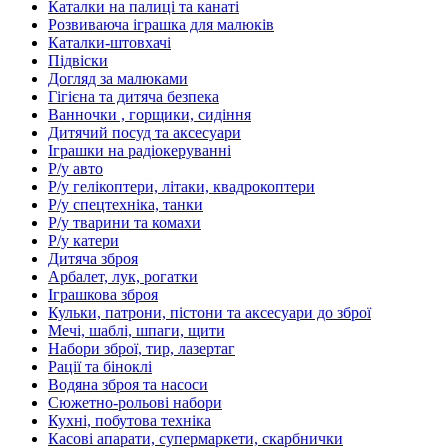
Каталки на палиці та канаті
Розвиваюча іграшка для малюків
Каталки-штовхачі
Підвіски
Догляд за малюками
Гігієна та дитяча безпека
Ванночки , горщики, сидіння
Дитячий посуд та аксесуари
Іграшки на радіокеруванні
Р/у авто
Р/у гелікоптери, літаки, квадрокоптери
Р/у спецтехніка, танки
Р/у тварини та комахи
Р/у катери
Дитяча зброя
Арбалет, лук, рогатки
Іграшкова зброя
Кульки, патрони, пістони та аксесуари до зброї
Мечі, шаблі, шпаги, щити
Набори зброї, тир, лазертаг
Рації та біноклі
Водяна зброя та насоси
Сюжетно-рольові набори
Кухні, побутова техніка
Касові апарати, супермаркети, скарбнички