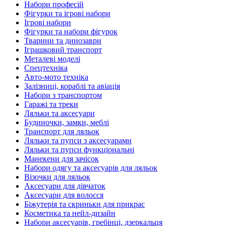
Набори професій
Фігурки та ігрові набори
Ігрові набори
Фігурки та набори фігурок
Тварини та динозаври
Іграшковий транспорт
Металеві моделі
Спецтехніка
Авто-мото техніка
Залізниці, кораблі та авіація
Набори з транспортом
Гаражі та треки
Ляльки та аксесуари
Будиночки, замки, меблі
Транспорт для ляльок
Ляльки та пупси з аксесуарами
Ляльки та пупси функціональні
Манекени для зачісок
Набори одягу та аксесуарів для ляльок
Візочки для ляльок
Аксесуари для дівчаток
Аксесуари для волосся
Біжутерія та скриньки для прикрас
Косметика та нейл-дизайн
Набори аксесуарів, гребінці, дзеркальця