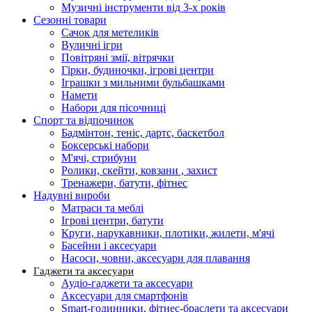
Музичні інструменти від 3-х років
Сезонні товари
Сачок для метеликів
Вуличні ігри
Повітряні змії, вітрячки
Гірки, будиночки, ігрові центри
Іграшки з мильними бульбашками
Намети
Набори для пісочниці
Спорт та відпочинок
Бадмінтон, теніс, дартс, баскетбол
Боксерські набори
М'ячі, стрибуни
Ролики, скейти, ковзани , захист
Тренажери, батути, фітнес
Надувні вироби
Матраси та меблі
Ігрові центри, батути
Круги, нарукавники, плотики, жилети, м'ячі
Басейни і аксесуари
Насоси, човни, аксесуари для плавання
Гаджети та аксесуари
Аудіо-гаджети та аксесуари
Аксесуари для смартфонів
Smart-годинники, фітнес-браслети та аксесуари