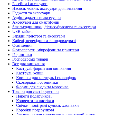
Басейни і аксесуари
Насоси, човни, аксесуари для плавання
Гаджети та аксесуари
Аудіо-гаджети та аксесуари
Аксесуари для смартфонів
Smart-годинники, фітнес-браслети та аксесуари
USB-кабелі
Зарядні пристрої та аксесуари
Кабелі, перехідники та подовжувачі
Освітлення
Фотоапарати, мікрофони та принтери
Годинники
Господарські товари
Все для випікання
Каструлі, форми для випікання
Каструлі, ковші
Кришки для каструль і сковорідок
Сковорідки і сотейники
Форми для льоду та морозива
Товари для свят і сувеніри
Пакети подарункові
Конверти та листівки
Свічки, повітряні кульки, хлопавки
Коробки подарункові
Аксесуари для карнавалу та святковий декор