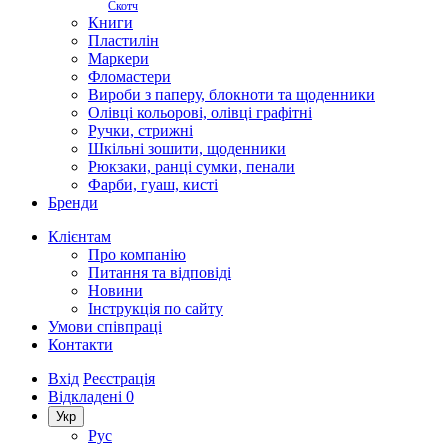
Скотч
Книги
Пластилін
Маркери
Фломастери
Вироби з паперу, блокноти та щоденники
Олівці кольорові, олівці графітні
Ручки, стрижні
Шкільні зошити, щоденники
Рюкзаки, ранці сумки, пенали
Фарби, гуаш, кисті
Бренди
Клієнтам
Про компанію
Питання та відповіді
Новини
Інструкція по сайту
Умови співпраці
Контакти
Вхід
Реєстрація
Відкладені
0
Укр
Рус