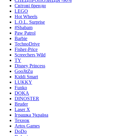
СПЕЦПРОПОЗИЦІЯ -90%
Світові бренди
LEGO
Hot Wheels
L.O.L. Surprise
#Sbabam
Paw Patrol
Barbie
TechnoDrive
Fisher-Price
Screechers Wild
TY
Disney Princess
GooJitZu
Kiddi Smart
LUKKY
Funko
DOKA
DINOSTER
Bruder
Laser X
Іграшка Україна
Технок
Artos Games
DoDo