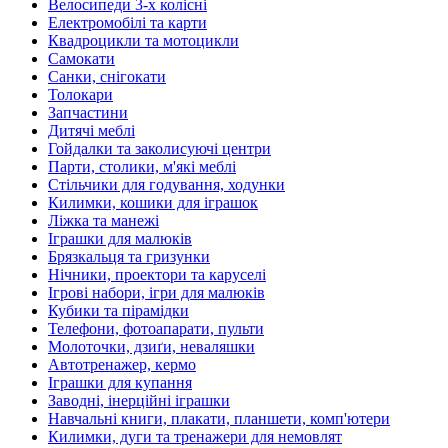
Велосипеди 3-х колісні
Електромобілі та карти
Квадроцикли та мотоцикли
Самокати
Санки, снігокати
Толокари
Запчастини
Дитячі меблі
Гойдалки та заколисуючі центри
Парти, столики, м'які меблі
Стільчики для годування, ходунки
Килимки, кошики для іграшок
Ліжка та манежі
Іграшки для малюків
Брязкальця та гризунки
Нічники, проектори та каруселі
Ігрові набори, ігри для малюків
Кубики та пірамідки
Телефони, фотоапарати, пульти
Молоточки, дзиґи, неваляшки
Автотренажер, кермо
Іграшки для купання
Заводні, інерційні іграшки
Навчальні книги, плакати, планшети, комп'ютери
Килимки, дуги та тренажери для немовлят