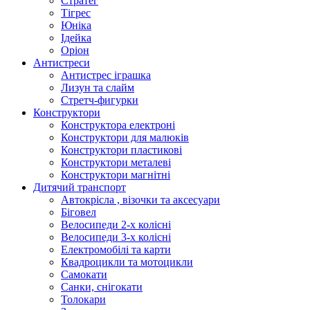
Стратег
Тігрес
Юніка
Ідейка
Оріон
Антистреси
Антистрес іграшка
Лизун та слайм
Стретч-фигурки
Конструктори
Конструктора електроні
Конструктори для малюків
Конструктори пластикові
Конструктори металеві
Конструктори магнітні
Дитячий транспорт
Автокрісла , візочки та аксесуари
Біговел
Велосипеди 2-х колісні
Велосипеди 3-х колісні
Електромобілі та карти
Квадроцикли та мотоцикли
Самокати
Санки, снігокати
Толокари