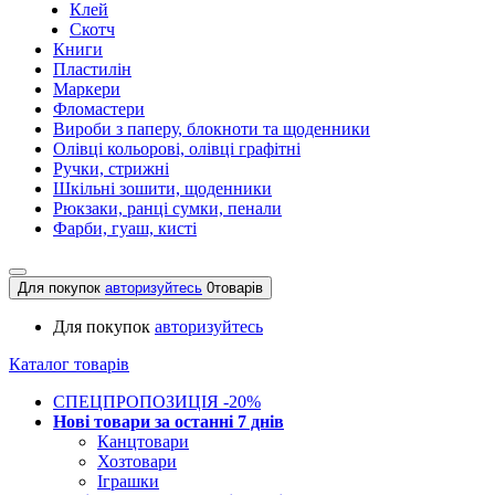
Клей
Скотч
Книги
Пластилін
Маркери
Фломастери
Вироби з паперу, блокноти та щоденники
Олівці кольорові, олівці графітні
Ручки, стрижні
Шкільні зошити, щоденники
Рюкзаки, ранці сумки, пенали
Фарби, гуаш, кисті
Для покупок
авторизуйтесь
0
товарів
Для покупок
авторизуйтесь
Каталог товарів
СПЕЦПРОПОЗИЦІЯ -20%
Нові товари за останнi 7 днiв
Канцтовари
Хозтовари
Іграшки