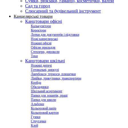
Сумки, рюкзаки, гаманці, косметички, валізи
Сад та город
Слюсарний та будівельний інструмент
Канцелярські товари
Канцтовари офісні
Калькулятори
Коректори
Лотки для документів і підставки
Ножі канцелярські
Ножиці офісні
Офісне приладдя
Степлери, дироколи
Теки
Канцтовари шкільні
Ножиці дитячі
Готовальні, циркулі
Ланчбокси, термоси, пляшечки
Лінійки, трикутники, транспортири
Крейда
Обкладинки
Шкільний асортимент
Папки для зошитів, праці
Папки для школи
Альбоми
Кольоровий папір
Кольоровий картон
Гумки
Стругачки
Клей