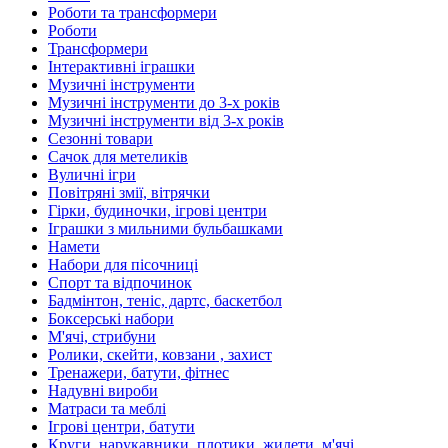
Роботи та трансформери
Роботи
Трансформери
Інтерактивні іграшки
Музичні інструменти
Музичні інструменти до 3-х років
Музичні інструменти від 3-х років
Сезонні товари
Сачок для метеликів
Вуличні ігри
Повітряні змії, вітрячки
Гірки, будиночки, ігрові центри
Іграшки з мильними бульбашками
Намети
Набори для пісочниці
Спорт та відпочинок
Бадмінтон, теніс, дартс, баскетбол
Боксерські набори
М'ячі, стрибуни
Ролики, скейти, ковзани , захист
Тренажери, батути, фітнес
Надувні вироби
Матраси та меблі
Ігрові центри, батути
Круги, нарукавники, плотики, жилети, м'ячі