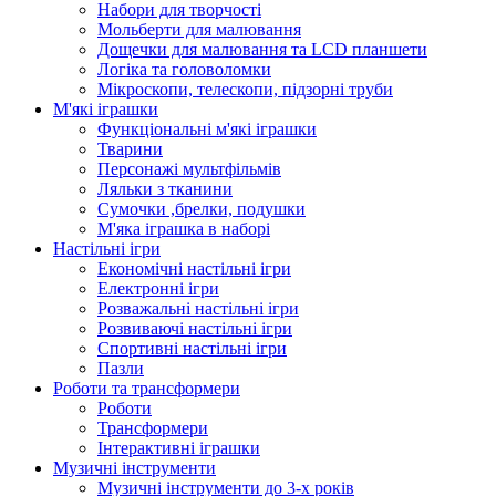
Набори для творчості
Мольберти для малювання
Дощечки для малювання та LCD планшети
Логіка та головоломки
Мікроскопи, телескопи, підзорні труби
М'які іграшки
Функціональні м'які іграшки
Тварини
Персонажі мультфільмів
Ляльки з тканини
Сумочки ,брелки, подушки
М'яка іграшка в наборі
Настільні ігри
Економічні настільні ігри
Електронні ігри
Розважальні настільні ігри
Розвиваючі настільні ігри
Спортивні настільні ігри
Пазли
Роботи та трансформери
Роботи
Трансформери
Інтерактивні іграшки
Музичні інструменти
Музичні інструменти до 3-х років