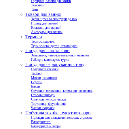
Горщики, вазони для квітів
Текстиль
Тази
Товари для ванної
Зубні щітки та аксесуари до них
Полиці для ванної
Килимки для ванної
Аксесуари для ванної
Термоси
Термоси харчові
Термоси стандартні, термокухлі
Посуд для чаю та кави
Заварники, чайники-заварники, чайники
Гейзерні кавоварки, турки
Посуд для сервірування столу
Графіни та глечики
Тарілки
Миски, салатники
Сервізи
Блюда
Соусниці, менажниці, креманки, кокотниці
Столові прилади
Склянки, келихи, чарки
Тортівниці, фруктівниці
Чашки і кружки
Побутова техніка, електротовари
Прилади для укладання волосся, стрижка
Електроплити
Блендери та міксери