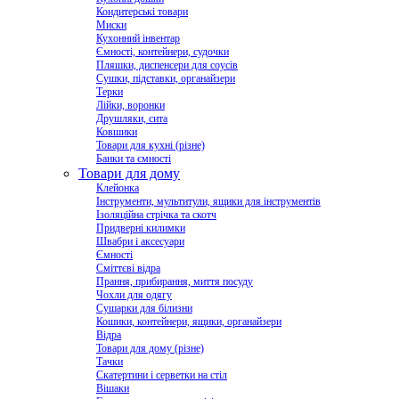
Кондитерські товари
Миски
Кухонний інвентар
Ємності, контейнери, судочки
Пляшки, диспенсери для соусів
Сушки, підставки, органайзери
Терки
Лійки, воронки
Друшляки, сита
Ковшики
Товари для кухні (різне)
Банки та ємності
Товари для дому
Клейонка
Інструменти, мультитули, ящики для інструментів
Ізоляційна стрічка та скотч
Придверні килимки
Швабри і аксесуари
Ємності
Сміттєві відра
Прання, прибирання, миття посуду
Чохли для одягу
Сушарки для білизни
Кошики, контейнери, ящики, органайзери
Відра
Товари для дому (різне)
Тачки
Скатертини і серветки на стіл
Вішаки