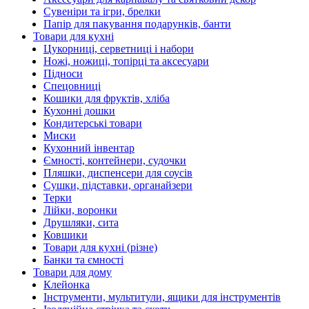
Сувеніри та ігри, брелки
Папір для пакування подарунків, банти
Товари для кухні
Цукорниці, серветниці і набори
Ножі, ножиці, топірці та аксесуари
Підноси
Спецовниці
Кошики для фруктів, хліба
Кухонні дошки
Кондитерські товари
Миски
Кухонний інвентар
Ємності, контейнери, судочки
Пляшки, диспенсери для соусів
Сушки, підставки, органайзери
Терки
Лійки, воронки
Друшляки, сита
Ковшики
Товари для кухні (різне)
Банки та ємності
Товари для дому
Клейонка
Інструменти, мультитули, ящики для інструментів