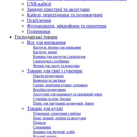
USB-кабелі
Зарядні пристрої та аксесуари
Кабелі, перехідники та подовжувачі
Освітлення
Фотоапарати, мікрофони та принтери
Годинники
Господарські товари
Все для випікання
Каструлі, форми для випікання
Каструлі, ковші
Кришки для каструль і сковорідок
Сковорідки і сотейники
Форми для льоду та морозива
Товари для свят і сувеніри
Пакети подарункові
Конверти та листівки
Свічки, повітряні кульки, хлопавки
Коробки подарункові
Аксесуари для карнавалу та святковий декор
Сувеніри та ігри, брелки
Папір для пакування подарунків, банти
Товари для кухні
Цукорниці, серветниці і набори
Ножі, ножиці, топірці та аксесуари
Підноси
Спецовниці
Кошики для фруктів, хліба
Кухонні дошки