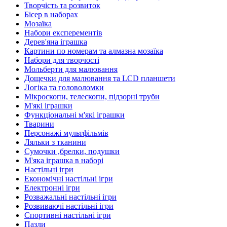
Творчість та розвиток
Бісер в наборах
Мозаїка
Набори експерементів
Дерев'яна іграшка
Картини по номерам та алмазна мозаїка
Набори для творчості
Мольберти для малювання
Дощечки для малювання та LCD планшети
Логіка та головоломки
Мікроскопи, телескопи, підзорні труби
М'які іграшки
Функціональні м'які іграшки
Тварини
Персонажі мультфільмів
Ляльки з тканини
Сумочки ,брелки, подушки
М'яка іграшка в наборі
Настільні ігри
Економічні настільні ігри
Електронні ігри
Розважальні настільні ігри
Розвиваючі настільні ігри
Спортивні настільні ігри
Пазли