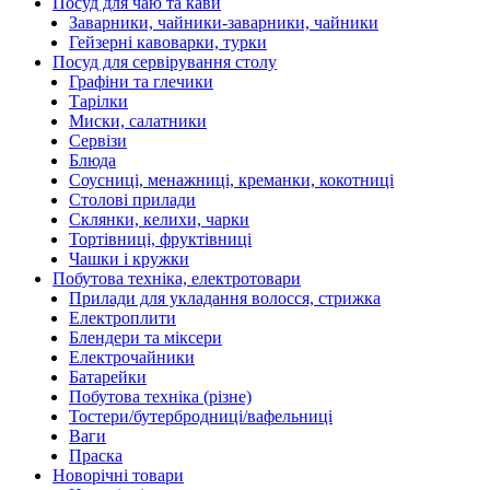
Посуд для чаю та кави
Заварники, чайники-заварники, чайники
Гейзерні кавоварки, турки
Посуд для сервірування столу
Графіни та глечики
Тарілки
Миски, салатники
Сервізи
Блюда
Соусниці, менажниці, креманки, кокотниці
Столові прилади
Склянки, келихи, чарки
Тортівниці, фруктівниці
Чашки і кружки
Побутова техніка, електротовари
Прилади для укладання волосся, стрижка
Електроплити
Блендери та міксери
Електрочайники
Батарейки
Побутова техніка (різне)
Тостери/бутербродниці/вафельниці
Ваги
Праска
Новорічні товари