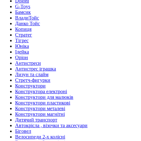
Doloni
G-Toys
Бамсик
ВладиТойс
Данко Тойс
Копиця
Стратег
Тігрес
Юніка
Ідейка
Оріон
Антистреси
Антистрес іграшка
Лизун та слайм
Стретч-фигурки
Конструктори
Конструктора електроні
Конструктори для малюків
Конструктори пластикові
Конструктори металеві
Конструктори магнітні
Дитячий транспорт
Автокрісла , візочки та аксесуари
Біговел
Велосипеди 2-х колісні