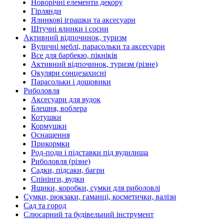
Новорічні елементи декору
Гірлянди
Ялинкові іграшки та аксесуари
Штучні ялинки і сосни
Активний відпочинок, туризм
Вуличні меблі, парасольки та аксесуари
Все для барбекю, пікніків
Активний відпочинок, туризм (різне)
Окуляри сонцезахисні
Парасольки і дощовики
Риболовля
Аксесуари для вудок
Блешня, воблера
Котушки
Кормушки
Оснащення
Прикормки
Род-поди і підставки під вудилища
Риболовля (різне)
Садки, підсаки, багри
Спінінги, вудки
Ящики, коробки, сумки для риболовлі
Сумки, рюкзаки, гаманці, косметички, валізи
Сад та город
Слюсарний та будівельний інструмент