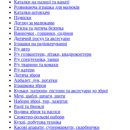
Каталки на палиці та канаті
Розвиваюча іграшка для малюків
Каталки-штовхачі
Підвіски
Догляд за малюками
Гігієна та дитяча безпека
Ванночки , горщики, сидіння
Дитячий посуд та аксесуари
Іграшки на радіокеруванні
Р/у авто
Р/у гелікоптери, літаки, квадрокоптери
Р/у спецтехніка, танки
Р/у тварини та комахи
Р/у катери
Дитяча зброя
Арбалет, лук, рогатки
Іграшкова зброя
Кульки, патрони, пістони та аксесуари до зброї
Мечі, шаблі, шпаги, щити
Набори зброї, тир, лазертаг
Рації та біноклі
Водяна зброя та насоси
Сюжетно-рольові набори
Кухні, побутова техніка
Касові апарати, супермаркети, скарбнички