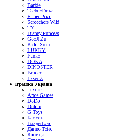
Barbie
TechnoDrive
Fisher-Price
Screechers Wild
TY
Disney Princess
GooJitZu
Kiddi Smart
LUKKY
Funko
DOKA
DINOSTER
Bruder
Laser X
Іграшка Україна
Технок
Artos Games
DoDo
Doloni
G-Toys
Бамсик
ВладиТойс
Данко Тойс
Копиця