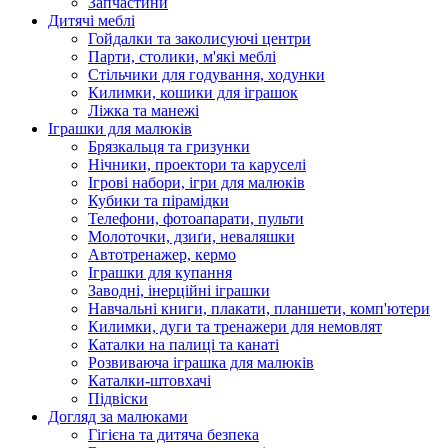
Запчастини
Дитячі меблі
Гойдалки та заколисуючі центри
Парти, столики, м'які меблі
Стільчики для годування, ходунки
Килимки, кошики для іграшок
Ліжка та манежі
Іграшки для малюків
Брязкальця та гризунки
Нічники, проектори та каруселі
Ігрові набори, ігри для малюків
Кубики та пірамідки
Телефони, фотоапарати, пульти
Молоточки, дзиґи, неваляшки
Автотренажер, кермо
Іграшки для купання
Заводні, інерційні іграшки
Навчальні книги, плакати, планшети, комп'ютери
Килимки, дуги та тренажери для немовлят
Каталки на палиці та канаті
Розвиваюча іграшка для малюків
Каталки-штовхачі
Підвіски
Догляд за малюками
Гігієна та дитяча безпека