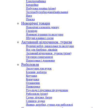
Електрочайники
Батарейки
Побутова техніка (різне)
Тостери/бутербродниці/вафельниці
Ваги
Праска
Новорічні товари
Новорічні елементи декору
Гірлянди
Ялинкові іграшки та аксесуари
Штучні ялинки і сосни
Активний відпочинок, туризм
Вуличні меблі, парасольки та аксесуари
Все для барбекю, пікніків
Активний відпочинок, туризм (різне)
Окуляри сонцезахисні
Парасольки і дощовики
Риболовля
Аксесуари для вудок
Блешня, воблера
Котушки
Кормушки
Оснащення
Прикормки
Род-поди і підставки під вудилища
Риболовля (різне)
Садки, підсаки, багри
Спінінги, вудки
Ящики, коробки, сумки для риболовлі