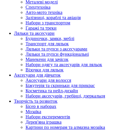
Металеві моделі
Спецтехніка
Авто-мото техніка
Залізниці, кораблі та авіація
Набори з транспортом
Гаражі та треки
Ляльки та аксесуари
Будиночки, замки, меблі
Транспорт для ляльок
Ляльки та пупси з аксесуарами
Ляльки та пупси функціональні
Манекени для зачісок
Набори одягу та аксесуарів для ляльок
Візочки для ляльок
Аксесуари для дівчаток
Аксесуари для волосся
Біжутерія та скриньки для прикрас
Косметика та нейл-дизайн
Набори аксесуарів, гребінці, дзеркальця
Творчість та розвиток
Бісер в наборах
Мозаїка
Набори експерементів
Дерев'яна іграшка
Картини по номерам та алмазна мозаїка