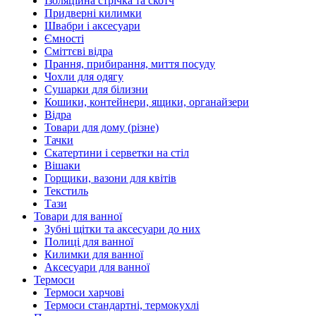
Ізоляційна стрічка та скотч
Придверні килимки
Швабри і аксесуари
Ємності
Сміттєві відра
Прання, прибирання, миття посуду
Чохли для одягу
Сушарки для білизни
Кошики, контейнери, ящики, органайзери
Відра
Товари для дому (різне)
Тачки
Скатертини і серветки на стіл
Вішаки
Горщики, вазони для квітів
Текстиль
Тази
Товари для ванної
Зубні щітки та аксесуари до них
Полиці для ванної
Килимки для ванної
Аксесуари для ванної
Термоси
Термоси харчові
Термоси стандартні, термокухлі