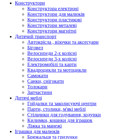
Конструктори
Конструктора електроні
Конструктори для малюків
Конструктори пластикові
Конструктори металеві
Конструктори магнітні
Дитячий транспорт
Автокрісла , візочки та аксесуари
Біговел
Велосипеди 2-х колісні
Велосипеди 3-х колісні
Електромобілі та карти
Квадроцикли та мотоцикли
Самокати
Санки, снігокати
Толокари
Запчастини
Дитячі меблі
Гойдалки та заколисуючі центри
Парти, столики, м'які меблі
Стільчики для годування, ходунки
Килимки, кошики для іграшок
Ліжка та манежі
Іграшки для малюків
Брязкальця та гризунки