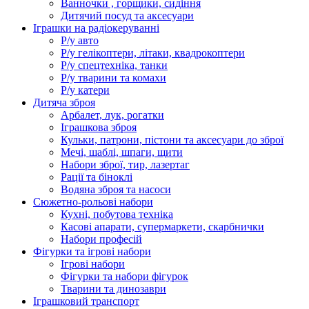
Ванночки , горщики, сидіння
Дитячий посуд та аксесуари
Іграшки на радіокеруванні
Р/у авто
Р/у гелікоптери, літаки, квадрокоптери
Р/у спецтехніка, танки
Р/у тварини та комахи
Р/у катери
Дитяча зброя
Арбалет, лук, рогатки
Іграшкова зброя
Кульки, патрони, пістони та аксесуари до зброї
Мечі, шаблі, шпаги, щити
Набори зброї, тир, лазертаг
Рації та біноклі
Водяна зброя та насоси
Сюжетно-рольові набори
Кухні, побутова техніка
Касові апарати, супермаркети, скарбнички
Набори професій
Фігурки та ігрові набори
Ігрові набори
Фігурки та набори фігурок
Тварини та динозаври
Іграшковий транспорт