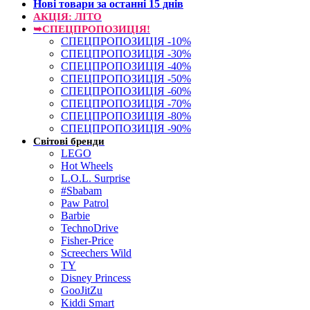
Нові товари за останнi 15 днiв
АКЦІЯ: ЛІТО
➥СПЕЦПРОПОЗИЦІЯ!
СПЕЦПРОПОЗИЦІЯ -10%
СПЕЦПРОПОЗИЦІЯ -30%
СПЕЦПРОПОЗИЦІЯ -40%
СПЕЦПРОПОЗИЦІЯ -50%
СПЕЦПРОПОЗИЦІЯ -60%
СПЕЦПРОПОЗИЦІЯ -70%
СПЕЦПРОПОЗИЦІЯ -80%
СПЕЦПРОПОЗИЦІЯ -90%
Світові бренди
LEGO
Hot Wheels
L.O.L. Surprise
#Sbabam
Paw Patrol
Barbie
TechnoDrive
Fisher-Price
Screechers Wild
TY
Disney Princess
GooJitZu
Kiddi Smart