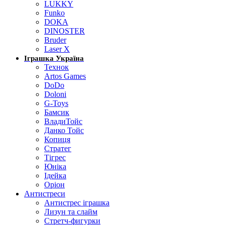
LUKKY
Funko
DOKA
DINOSTER
Bruder
Laser X
Іграшка Україна
Технок
Artos Games
DoDo
Doloni
G-Toys
Бамсик
ВладиТойс
Данко Тойс
Копиця
Стратег
Тігрес
Юніка
Ідейка
Оріон
Антистреси
Антистрес іграшка
Лизун та слайм
Стретч-фигурки