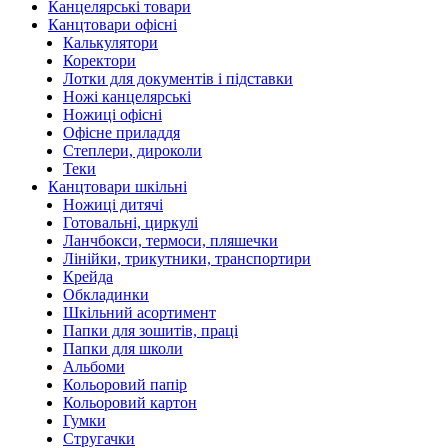
Канцелярські товари
Канцтовари офісні
Калькулятори
Коректори
Лотки для документів і підставки
Ножі канцелярські
Ножиці офісні
Офісне приладдя
Степлери, дироколи
Теки
Канцтовари шкільні
Ножиці дитячі
Готовальні, циркулі
Ланчбокси, термоси, пляшечки
Лінійки, трикутники, транспортири
Крейда
Обкладинки
Шкільний асортимент
Папки для зошитів, праці
Папки для школи
Альбоми
Кольоровий папір
Кольоровий картон
Гумки
Стругачки