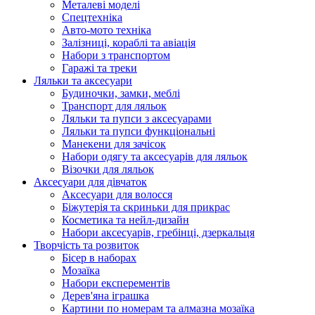
Металеві моделі
Спецтехніка
Авто-мото техніка
Залізниці, кораблі та авіація
Набори з транспортом
Гаражі та треки
Ляльки та аксесуари
Будиночки, замки, меблі
Транспорт для ляльок
Ляльки та пупси з аксесуарами
Ляльки та пупси функціональні
Манекени для зачісок
Набори одягу та аксесуарів для ляльок
Візочки для ляльок
Аксесуари для дівчаток
Аксесуари для волосся
Біжутерія та скриньки для прикрас
Косметика та нейл-дизайн
Набори аксесуарів, гребінці, дзеркальця
Творчість та розвиток
Бісер в наборах
Мозаїка
Набори експерементів
Дерев'яна іграшка
Картини по номерам та алмазна мозаїка