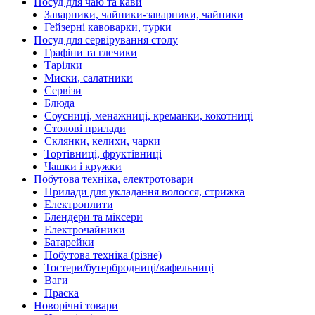
Посуд для чаю та кави
Заварники, чайники-заварники, чайники
Гейзерні кавоварки, турки
Посуд для сервірування столу
Графіни та глечики
Тарілки
Миски, салатники
Сервізи
Блюда
Соусниці, менажниці, креманки, кокотниці
Столові прилади
Склянки, келихи, чарки
Тортівниці, фруктівниці
Чашки і кружки
Побутова техніка, електротовари
Прилади для укладання волосся, стрижка
Електроплити
Блендери та міксери
Електрочайники
Батарейки
Побутова техніка (різне)
Тостери/бутербродниці/вафельниці
Ваги
Праска
Новорічні товари