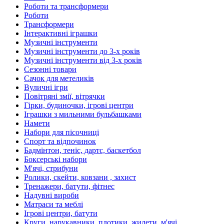
Роботи та трансформери
Роботи
Трансформери
Інтерактивні іграшки
Музичні інструменти
Музичні інструменти до 3-х років
Музичні інструменти від 3-х років
Сезонні товари
Сачок для метеликів
Вуличні ігри
Повітряні змії, вітрячки
Гірки, будиночки, ігрові центри
Іграшки з мильними бульбашками
Намети
Набори для пісочниці
Спорт та відпочинок
Бадмінтон, теніс, дартс, баскетбол
Боксерські набори
М'ячі, стрибуни
Ролики, скейти, ковзани , захист
Тренажери, батути, фітнес
Надувні вироби
Матраси та меблі
Ігрові центри, батути
Круги, нарукавники, плотики, жилети, м'ячі