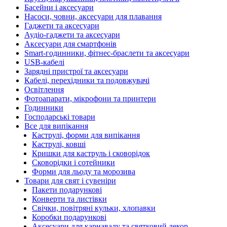
Басейни і аксесуари
Насоси, човни, аксесуари для плавання
Гаджети та аксесуари
Аудіо-гаджети та аксесуари
Аксесуари для смартфонів
Smart-годинники, фітнес-браслети та аксесуари
USB-кабелі
Зарядні пристрої та аксесуари
Кабелі, перехідники та подовжувачі
Освітлення
Фотоапарати, мікрофони та принтери
Годинники
Господарські товари
Все для випікання
Каструлі, форми для випікання
Каструлі, ковші
Кришки для каструль і сковорідок
Сковорідки і сотейники
Форми для льоду та морозива
Товари для свят і сувеніри
Пакети подарункові
Конверти та листівки
Свічки, повітряні кульки, хлопавки
Коробки подарункові
Аксесуари для карнавалу та святковий декор