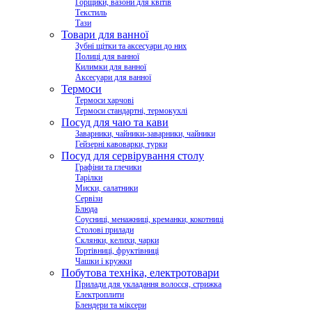
Горщики, вазони для квітів
Текстиль
Тази
Товари для ванної
Зубні щітки та аксесуари до них
Полиці для ванної
Килимки для ванної
Аксесуари для ванної
Термоси
Термоси харчові
Термоси стандартні, термокухлі
Посуд для чаю та кави
Заварники, чайники-заварники, чайники
Гейзерні кавоварки, турки
Посуд для сервірування столу
Графіни та глечики
Тарілки
Миски, салатники
Сервізи
Блюда
Соусниці, менажниці, креманки, кокотниці
Столові прилади
Склянки, келихи, чарки
Тортівниці, фруктівниці
Чашки і кружки
Побутова техніка, електротовари
Прилади для укладання волосся, стрижка
Електроплити
Блендери та міксери