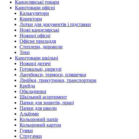
Канцелярські товари
Канцтовари офісні
Калькулятори
Коректори
Лотки для документів і підставки
Ножі канцелярські
Ножиці офісні
Офісне приладдя
Степлери, дироколи
Теки
Канцтовари шкільні
Ножиці дитячі
Готовальні, циркулі
Ланчбокси, термоси, пляшечки
Лінійки, трикутники, транспортири
Крейда
Обкладинки
Шкільний асортимент
Папки для зошитів, праці
Папки для школи
Альбоми
Кольоровий папір
Кольоровий картон
Гумки
Стругачки