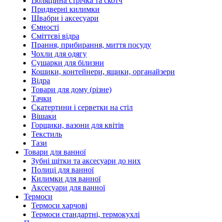
Ізоляційна стрічка та скотч
Придверні килимки
Швабри і аксесуари
Ємності
Сміттєві відра
Прання, прибирання, миття посуду
Чохли для одягу
Сушарки для білизни
Кошики, контейнери, ящики, органайзери
Відра
Товари для дому (різне)
Тачки
Скатертини і серветки на стіл
Вішаки
Горщики, вазони для квітів
Текстиль
Тази
Товари для ванної
Зубні щітки та аксесуари до них
Полиці для ванної
Килимки для ванної
Аксесуари для ванної
Термоси
Термоси харчові
Термоси стандартні, термокухлі