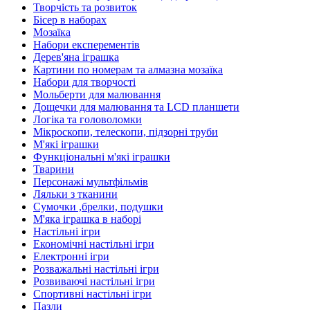
Творчість та розвиток
Бісер в наборах
Мозаїка
Набори експерементів
Дерев'яна іграшка
Картини по номерам та алмазна мозаїка
Набори для творчості
Мольберти для малювання
Дощечки для малювання та LCD планшети
Логіка та головоломки
Мікроскопи, телескопи, підзорні труби
М'які іграшки
Функціональні м'які іграшки
Тварини
Персонажі мультфільмів
Ляльки з тканини
Сумочки ,брелки, подушки
М'яка іграшка в наборі
Настільні ігри
Економічні настільні ігри
Електронні ігри
Розважальні настільні ігри
Розвиваючі настільні ігри
Спортивні настільні ігри
Пазли