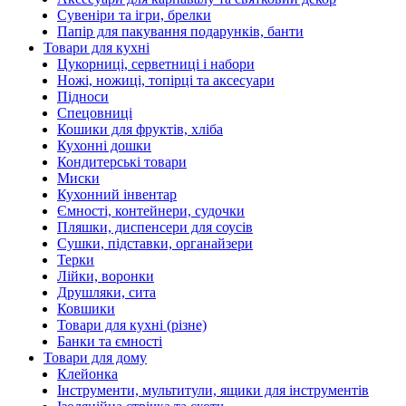
Сувеніри та ігри, брелки
Папір для пакування подарунків, банти
Товари для кухні
Цукорниці, серветниці і набори
Ножі, ножиці, топірці та аксесуари
Підноси
Спецовниці
Кошики для фруктів, хліба
Кухонні дошки
Кондитерські товари
Миски
Кухонний інвентар
Ємності, контейнери, судочки
Пляшки, диспенсери для соусів
Сушки, підставки, органайзери
Терки
Лійки, воронки
Друшляки, сита
Ковшики
Товари для кухні (різне)
Банки та ємності
Товари для дому
Клейонка
Інструменти, мультитули, ящики для інструментів