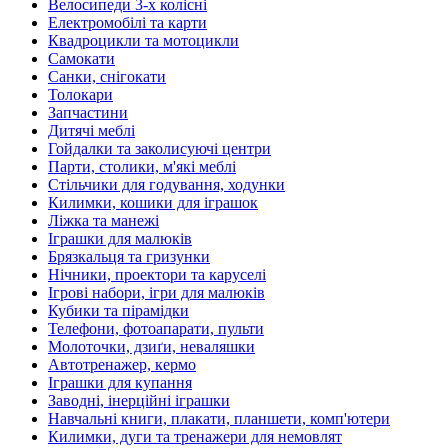
Велосипеди 3-х колісні
Електромобілі та карти
Квадроцикли та мотоцикли
Самокати
Санки, снігокати
Толокари
Запчастини
Дитячі меблі
Гойдалки та заколисуючі центри
Парти, столики, м'які меблі
Стільчики для годування, ходунки
Килимки, кошики для іграшок
Ліжка та манежі
Іграшки для малюків
Брязкальця та гризунки
Нічники, проектори та каруселі
Ігрові набори, ігри для малюків
Кубики та пірамідки
Телефони, фотоапарати, пульти
Молоточки, дзиґи, неваляшки
Автотренажер, кермо
Іграшки для купання
Заводні, інерційні іграшки
Навчальні книги, плакати, планшети, комп'ютери
Килимки, дуги та тренажери для немовлят