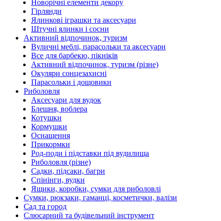
Новорічні елементи декору
Гірлянди
Ялинкові іграшки та аксесуари
Штучні ялинки і сосни
Активний відпочинок, туризм
Вуличні меблі, парасольки та аксесуари
Все для барбекю, пікніків
Активний відпочинок, туризм (різне)
Окуляри сонцезахисні
Парасольки і дощовики
Риболовля
Аксесуари для вудок
Блешня, воблера
Котушки
Кормушки
Оснащення
Прикормки
Род-поди і підставки під вудилища
Риболовля (різне)
Садки, підсаки, багри
Спінінги, вудки
Ящики, коробки, сумки для риболовлі
Сумки, рюкзаки, гаманці, косметички, валізи
Сад та город
Слюсарний та будівельний інструмент