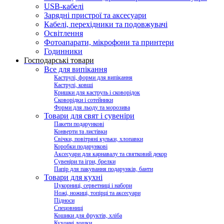
USB-кабелі
Зарядні пристрої та аксесуари
Кабелі, перехідники та подовжувачі
Освітлення
Фотоапарати, мікрофони та принтери
Годинники
Господарські товари
Все для випікання
Каструлі, форми для випікання
Каструлі, ковші
Кришки для каструль і сковорідок
Сковорідки і сотейники
Форми для льоду та морозива
Товари для свят і сувеніри
Пакети подарункові
Конверти та листівки
Свічки, повітряні кульки, хлопавки
Коробки подарункові
Аксесуари для карнавалу та святковий декор
Сувеніри та ігри, брелки
Папір для пакування подарунків, банти
Товари для кухні
Цукорниці, серветниці і набори
Ножі, ножиці, топірці та аксесуари
Підноси
Спецовниці
Кошики для фруктів, хліба
Кухонні дошки