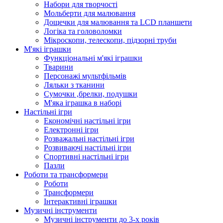
Набори для творчості
Мольберти для малювання
Дощечки для малювання та LCD планшети
Логіка та головоломки
Мікроскопи, телескопи, підзорні труби
М'які іграшки
Функціональні м'які іграшки
Тварини
Персонажі мультфільмів
Ляльки з тканини
Сумочки ,брелки, подушки
М'яка іграшка в наборі
Настільні ігри
Економічні настільні ігри
Електронні ігри
Розважальні настільні ігри
Розвиваючі настільні ігри
Спортивні настільні ігри
Пазли
Роботи та трансформери
Роботи
Трансформери
Інтерактивні іграшки
Музичні інструменти
Музичні інструменти до 3-х років