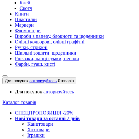
Клей
Скотч
Книги
Пластилін
Маркери
Фломастери
Вироби з паперу, блокноти та щоденники
Олівці кольорові, олівці графітні
Ручки, стрижні
Шкільні зошити, щоденники
Рюкзаки, ранці сумки, пенали
Фарби, гуаш, кисті
Для покупок
авторизуйтесь
0
товарів
Для покупок
авторизуйтесь
Каталог товарів
СПЕЦПРОПОЗИЦІЯ -20%
Нові товари за останнi 7 днiв
Канцтовари
Хозтовари
Іграшки