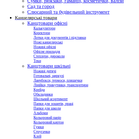
Сумки, рюкзаки, гаманці, косметички, валізи
Сад та город
Слюсарний та будівельний інструмент
Канцелярські товари
Канцтовари офісні
Калькулятори
Коректори
Лотки для документів і підставки
Ножі канцелярські
Ножиці офісні
Офісне приладдя
Степлери, дироколи
Теки
Канцтовари шкільні
Ножиці дитячі
Готовальні, циркулі
Ланчбокси, термоси, пляшечки
Лінійки, трикутники, транспортири
Крейда
Обкладинки
Шкільний асортимент
Папки для зошитів, праці
Папки для школи
Альбоми
Кольоровий папір
Кольоровий картон
Гумки
Стругачки
Клей