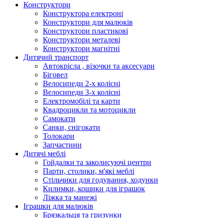
Конструктори
Конструктора електроні
Конструктори для малюків
Конструктори пластикові
Конструктори металеві
Конструктори магнітні
Дитячий транспорт
Автокрісла , візочки та аксесуари
Біговел
Велосипеди 2-х колісні
Велосипеди 3-х колісні
Електромобілі та карти
Квадроцикли та мотоцикли
Самокати
Санки, снігокати
Толокари
Запчастини
Дитячі меблі
Гойдалки та заколисуючі центри
Парти, столики, м'які меблі
Стільчики для годування, ходунки
Килимки, кошики для іграшок
Ліжка та манежі
Іграшки для малюків
Брязкальця та гризунки