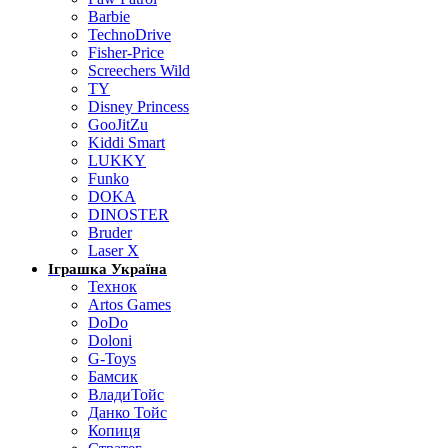
Barbie
TechnoDrive
Fisher-Price
Screechers Wild
TY
Disney Princess
GooJitZu
Kiddi Smart
LUKKY
Funko
DOKA
DINOSTER
Bruder
Laser X
Іграшка Україна
Технок
Artos Games
DoDo
Doloni
G-Toys
Бамсик
ВладиТойс
Данко Тойс
Копиця