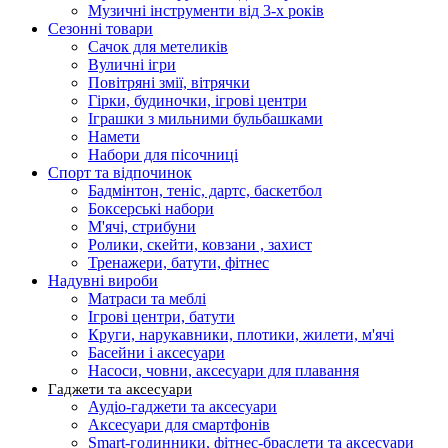
Музичні інструменти від 3-х років
Сезонні товари
Сачок для метеликів
Вуличні ігри
Повітряні змії, вітрячки
Гірки, будиночки, ігрові центри
Іграшки з мильними бульбашками
Намети
Набори для пісочниці
Спорт та відпочинок
Бадмінтон, теніс, дартс, баскетбол
Боксерські набори
М'ячі, стрибуни
Ролики, скейти, ковзани , захист
Тренажери, батути, фітнес
Надувні вироби
Матраси та меблі
Ігрові центри, батути
Круги, нарукавники, плотики, жилети, м'ячі
Басейни і аксесуари
Насоси, човни, аксесуари для плавання
Гаджети та аксесуари
Аудіо-гаджети та аксесуари
Аксесуари для смартфонів
Smart-годинники, фітнес-браслети та аксесуари