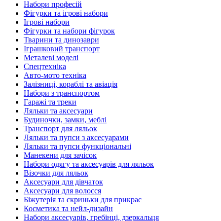
Набори професій
Фігурки та ігрові набори
Ігрові набори
Фігурки та набори фігурок
Тварини та динозаври
Іграшковий транспорт
Металеві моделі
Спецтехніка
Авто-мото техніка
Залізниці, кораблі та авіація
Набори з транспортом
Гаражі та треки
Ляльки та аксесуари
Будиночки, замки, меблі
Транспорт для ляльок
Ляльки та пупси з аксесуарами
Ляльки та пупси функціональні
Манекени для зачісок
Набори одягу та аксесуарів для ляльок
Візочки для ляльок
Аксесуари для дівчаток
Аксесуари для волосся
Біжутерія та скриньки для прикрас
Косметика та нейл-дизайн
Набори аксесуарів, гребінці, дзеркальця