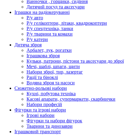
Ванночки , горщики, сидіння
Дитячий посуд та аксесуари
Іграшки на радіокеруванні
Р/у авто
Р/у гелікоптери, літаки, квадрокоптери
Р/у спецтехніка, танки
Р/у тварини та комахи
Р/у катери
Дитяча зброя
Арбалет, лук, рогатки
Іграшкова зброя
Кульки, патрони, пістони та аксесуари до зброї
Мечі, шаблі, шпаги, щити
Набори зброї, тир, лазертаг
Рації та біноклі
Водяна зброя та насоси
Сюжетно-рольові набори
Кухні, побутова техніка
Касові апарати, супермаркети, скарбнички
Набори професій
Фігурки та ігрові набори
Ігрові набори
Фігурки та набори фігурок
Тварини та динозаври
Іграшковий транспорт