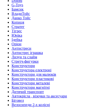
Doloni
G-Toys
Бамсик
ВладиТойс
Данко Тойс
Копиця
Стратег
Тігрес
Юніка
Ідейка
Оріон
Антистреси
Антистрес іграшка
Лизун та слайм
Стретч-фигурки
Конструктори
Конструктора електроні
Конструктори для малюків
Конструктори пластикові
Конструктори металеві
Конструктори магнітні
Дитячий транспорт
Автокрісла , візочки та аксесуари
Біговел
Велосипеди 2-х колісні