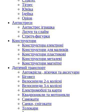
Стратег
Тігрес
Юніка
Ідейка
Оріон
Антистреси
Антистрес іграшка
Лизун та слайм
Стретч-фигурки
Конструктори
Конструктора електроні
Конструктори для малюків
Конструктори пластикові
Конструктори металеві
Конструктори магнітні
Дитячий транспорт
Автокрісла , візочки та аксесуари
Біговел
Велосипеди 2-х колісні
Велосипеди 3-х колісні
Електромобілі та карти
Квадроцикли та мотоцикли
Самокати
Санки, снігокати
Толокари