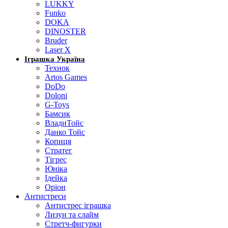
LUKKY
Funko
DOKA
DINOSTER
Bruder
Laser X
Іграшка Україна
Технок
Artos Games
DoDo
Doloni
G-Toys
Бамсик
ВладиТойс
Данко Тойс
Копиця
Стратег
Тігрес
Юніка
Ідейка
Оріон
Антистреси
Антистрес іграшка
Лизун та слайм
Стретч-фигурки