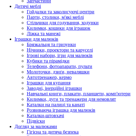
Запчастини
Дитячі меблі
Гойдалки та заколисуючі центри
Парти, столики, м'які меблі
Стільчики для годування, ходунки
Килимки, кошики для іграшок
Ліжка та манежі
Іграшки для малюків
Брязкальця та гризунки
Нічники, проектори та каруселі
Ігрові набори, ігри для малюків
Кубики та пірамідки
Телефони, фотоапарати, пульти
Молоточки, дзиґи, неваляшки
Автотренажер, кермо
Іграшки для купання
Заводні, інерційні іграшки
Навчальні книги, плакати, планшети, комп'ютери
Килимки, дуги та тренажери для немовлят
Каталки на палиці та канаті
Розвиваюча іграшка для малюків
Каталки-штовхачі
Підвіски
Догляд за малюками
Гігієна та дитяча безпека