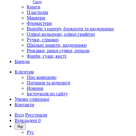
Скотч
Книги
Пластилін
Маркери
Фломастери
Вироби з паперу, блокноти та щоденники
Олівці кольорові, олівці графітні
Ручки, стрижні
Шкільні зошити, щоденники
Рюкзаки, ранці сумки, пенали
Фарби, гуаш, кисті
Бренди
Клієнтам
Про компанію
Питання та відповіді
Новини
Інструкція по сайту
Умови співпраці
Контакти
Вхід
Реєстрація
Відкладені
0
Укр
Рус