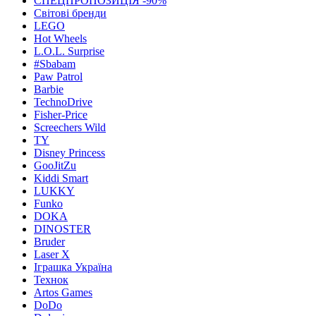
СПЕЦПРОПОЗИЦІЯ -90%
Світові бренди
LEGO
Hot Wheels
L.O.L. Surprise
#Sbabam
Paw Patrol
Barbie
TechnoDrive
Fisher-Price
Screechers Wild
TY
Disney Princess
GooJitZu
Kiddi Smart
LUKKY
Funko
DOKA
DINOSTER
Bruder
Laser X
Іграшка Україна
Технок
Artos Games
DoDo