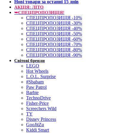
Нові товари за останнi 15 днiв
АКЦІЯ: ЛІТО
➥СПЕЦПРОПОЗИЦІЯ!
СПЕЦПРОПОЗИЦІЯ -10%
СПЕЦПРОПОЗИЦІЯ -30%
СПЕЦПРОПОЗИЦІЯ -40%
СПЕЦПРОПОЗИЦІЯ -50%
СПЕЦПРОПОЗИЦІЯ -60%
СПЕЦПРОПОЗИЦІЯ -70%
СПЕЦПРОПОЗИЦІЯ -80%
СПЕЦПРОПОЗИЦІЯ -90%
Світові бренди
LEGO
Hot Wheels
L.O.L. Surprise
#Sbabam
Paw Patrol
Barbie
TechnoDrive
Fisher-Price
Screechers Wild
TY
Disney Princess
GooJitZu
Kiddi Smart