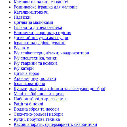
Каталки на палиці та канаті
Розвиваюча іграшка для малюків
Каталки-штовхачі
Підвіски
Догляд за малюками
Гігієна та дитяча безпека
Ванночки , горщики, сидіння
Дитячий посуд та аксесуари
Іграшки на радіокеруванні
Р/у авто
Р/у гелікоптери, літаки, квадрокоптери
Р/у спецтехніка, танки
Р/у тварини та комахи
Р/у катери
Дитяча зброя
Арбалет, лук, рогатки
Іграшкова зброя
Кульки, патрони, пістони та аксесуари до зброї
Мечі, шаблі, шпаги, щити
Набори зброї, тир, лазертаг
Рації та біноклі
Водяна зброя та насоси
Сюжетно-рольові набори
Кухні, побутова техніка
Касові апарати, супермаркети, скарбнички