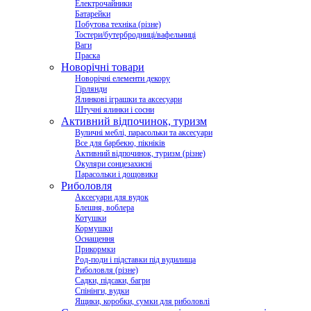
Електрочайники
Батарейки
Побутова техніка (різне)
Тостери/бутербродниці/вафельниці
Ваги
Праска
Новорічні товари
Новорічні елементи декору
Гірлянди
Ялинкові іграшки та аксесуари
Штучні ялинки і сосни
Активний відпочинок, туризм
Вуличні меблі, парасольки та аксесуари
Все для барбекю, пікніків
Активний відпочинок, туризм (різне)
Окуляри сонцезахисні
Парасольки і дощовики
Риболовля
Аксесуари для вудок
Блешня, воблера
Котушки
Кормушки
Оснащення
Прикормки
Род-поди і підставки під вудилища
Риболовля (різне)
Садки, підсаки, багри
Спінінги, вудки
Ящики, коробки, сумки для риболовлі