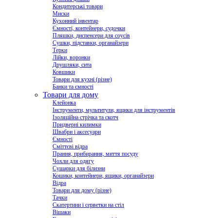
Кондитерські товари
Миски
Кухонний інвентар
Ємності, контейнери, судочки
Пляшки, диспенсери для соусів
Сушки, підставки, органайзери
Терки
Лійки, воронки
Друшляки, сита
Ковшики
Товари для кухні (різне)
Банки та ємності
Товари для дому
Клейонка
Інструменти, мультитули, ящики для інструментів
Ізоляційна стрічка та скотч
Придверні килимки
Швабри і аксесуари
Ємності
Сміттєві відра
Прання, прибирання, миття посуду
Чохли для одягу
Сушарки для білизни
Кошики, контейнери, ящики, органайзери
Відра
Товари для дому (різне)
Тачки
Скатертини і серветки на стіл
Вішаки