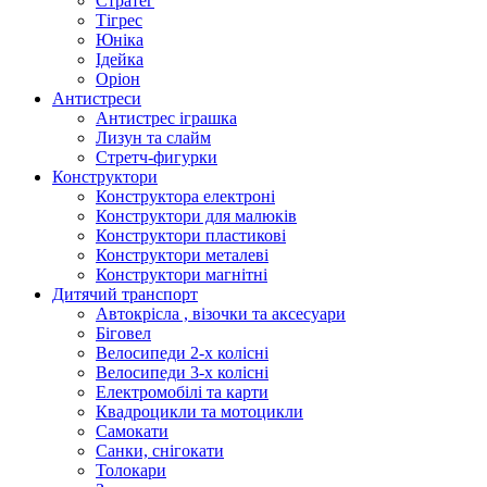
Стратег
Тігрес
Юніка
Ідейка
Оріон
Антистреси
Антистрес іграшка
Лизун та слайм
Стретч-фигурки
Конструктори
Конструктора електроні
Конструктори для малюків
Конструктори пластикові
Конструктори металеві
Конструктори магнітні
Дитячий транспорт
Автокрісла , візочки та аксесуари
Біговел
Велосипеди 2-х колісні
Велосипеди 3-х колісні
Електромобілі та карти
Квадроцикли та мотоцикли
Самокати
Санки, снігокати
Толокари