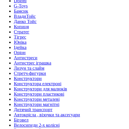
Doloni
G-Toys
Бамсик
ВладиТойс
Данко Тойс
Копиця
Стратег
Тігрес
Юніка
Ідейка
Оріон
Антистреси
Антистрес іграшка
Лизун та слайм
Стретч-фигурки
Конструктори
Конструктора електроні
Конструктори для малюків
Конструктори пластикові
Конструктори металеві
Конструктори магнітні
Дитячий транспорт
Автокрісла , візочки та аксесуари
Біговел
Велосипеди 2-х колісні