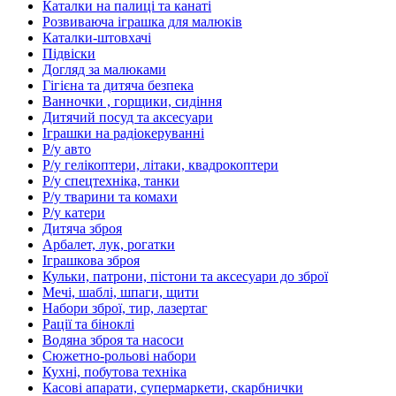
Каталки на палиці та канаті
Розвиваюча іграшка для малюків
Каталки-штовхачі
Підвіски
Догляд за малюками
Гігієна та дитяча безпека
Ванночки , горщики, сидіння
Дитячий посуд та аксесуари
Іграшки на радіокеруванні
Р/у авто
Р/у гелікоптери, літаки, квадрокоптери
Р/у спецтехніка, танки
Р/у тварини та комахи
Р/у катери
Дитяча зброя
Арбалет, лук, рогатки
Іграшкова зброя
Кульки, патрони, пістони та аксесуари до зброї
Мечі, шаблі, шпаги, щити
Набори зброї, тир, лазертаг
Рації та біноклі
Водяна зброя та насоси
Сюжетно-рольові набори
Кухні, побутова техніка
Касові апарати, супермаркети, скарбнички