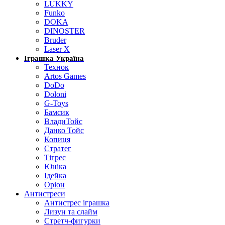
LUKKY
Funko
DOKA
DINOSTER
Bruder
Laser X
Іграшка Україна
Технок
Artos Games
DoDo
Doloni
G-Toys
Бамсик
ВладиТойс
Данко Тойс
Копиця
Стратег
Тігрес
Юніка
Ідейка
Оріон
Антистреси
Антистрес іграшка
Лизун та слайм
Стретч-фигурки