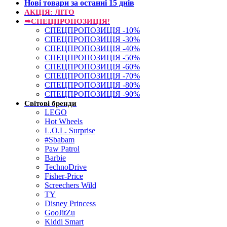
Нові товари за останнi 15 днiв
АКЦІЯ: ЛІТО
➥СПЕЦПРОПОЗИЦІЯ!
СПЕЦПРОПОЗИЦІЯ -10%
СПЕЦПРОПОЗИЦІЯ -30%
СПЕЦПРОПОЗИЦІЯ -40%
СПЕЦПРОПОЗИЦІЯ -50%
СПЕЦПРОПОЗИЦІЯ -60%
СПЕЦПРОПОЗИЦІЯ -70%
СПЕЦПРОПОЗИЦІЯ -80%
СПЕЦПРОПОЗИЦІЯ -90%
Світові бренди
LEGO
Hot Wheels
L.O.L. Surprise
#Sbabam
Paw Patrol
Barbie
TechnoDrive
Fisher-Price
Screechers Wild
TY
Disney Princess
GooJitZu
Kiddi Smart