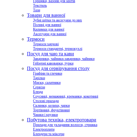
Горщики, вазони для квітів
Текстиль
Тази
Товари для ванної
Зубні щітки та аксесуари до них
Полиці для ванної
Килимки для ванної
Аксесуари для ванної
Термоси
Термоси харчові
Термоси стандартні, термокухлі
Посуд для чаю та кави
Заварники, чайники-заварники, чайники
Гейзерні кавоварки, турки
Посуд для сервірування столу
Графіни та глечики
Тарілки
Миски, салатники
Сервізи
Блюда
Соусниці, менажниці, креманки, кокотниці
Столові прилади
Склянки, келихи, чарки
Тортівниці, фруктівниці
Чашки і кружки
Побутова техніка, електротовари
Прилади для укладання волосся, стрижка
Електроплити
Блендери та міксери