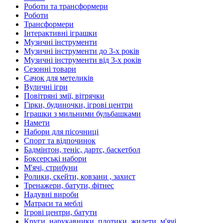
Роботи та трансформери
Роботи
Трансформери
Інтерактивні іграшки
Музичні інструменти
Музичні інструменти до 3-х років
Музичні інструменти від 3-х років
Сезонні товари
Сачок для метеликів
Вуличні ігри
Повітряні змії, вітрячки
Гірки, будиночки, ігрові центри
Іграшки з мильними бульбашками
Намети
Набори для пісочниці
Спорт та відпочинок
Бадмінтон, теніс, дартс, баскетбол
Боксерські набори
М'ячі, стрибуни
Ролики, скейти, ковзани , захист
Тренажери, батути, фітнес
Надувні вироби
Матраси та меблі
Ігрові центри, батути
Круги, нарукавники, плотики, жилети, м'ячі