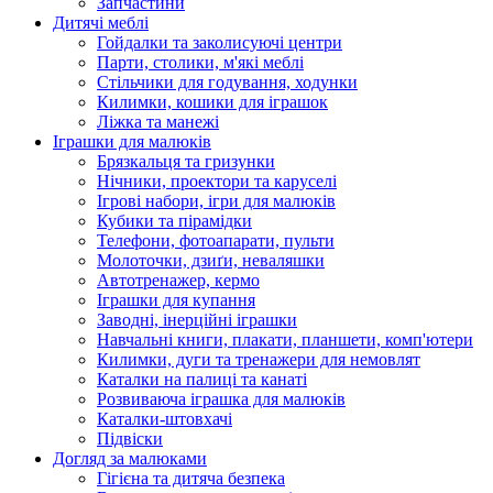
Запчастини
Дитячі меблі
Гойдалки та заколисуючі центри
Парти, столики, м'які меблі
Стільчики для годування, ходунки
Килимки, кошики для іграшок
Ліжка та манежі
Іграшки для малюків
Брязкальця та гризунки
Нічники, проектори та каруселі
Ігрові набори, ігри для малюків
Кубики та пірамідки
Телефони, фотоапарати, пульти
Молоточки, дзиґи, неваляшки
Автотренажер, кермо
Іграшки для купання
Заводні, інерційні іграшки
Навчальні книги, плакати, планшети, комп'ютери
Килимки, дуги та тренажери для немовлят
Каталки на палиці та канаті
Розвиваюча іграшка для малюків
Каталки-штовхачі
Підвіски
Догляд за малюками
Гігієна та дитяча безпека