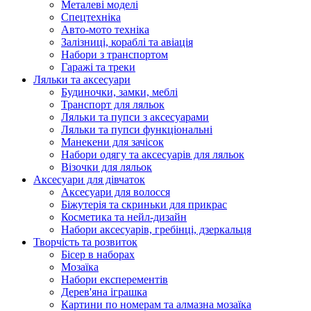
Металеві моделі
Спецтехніка
Авто-мото техніка
Залізниці, кораблі та авіація
Набори з транспортом
Гаражі та треки
Ляльки та аксесуари
Будиночки, замки, меблі
Транспорт для ляльок
Ляльки та пупси з аксесуарами
Ляльки та пупси функціональні
Манекени для зачісок
Набори одягу та аксесуарів для ляльок
Візочки для ляльок
Аксесуари для дівчаток
Аксесуари для волосся
Біжутерія та скриньки для прикрас
Косметика та нейл-дизайн
Набори аксесуарів, гребінці, дзеркальця
Творчість та розвиток
Бісер в наборах
Мозаїка
Набори експерементів
Дерев'яна іграшка
Картини по номерам та алмазна мозаїка