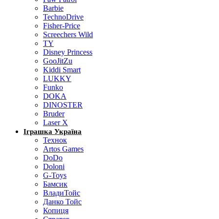
Barbie
TechnoDrive
Fisher-Price
Screechers Wild
TY
Disney Princess
GooJitZu
Kiddi Smart
LUKKY
Funko
DOKA
DINOSTER
Bruder
Laser X
Іграшка Україна
Технок
Artos Games
DoDo
Doloni
G-Toys
Бамсик
ВладиТойс
Данко Тойс
Копиця