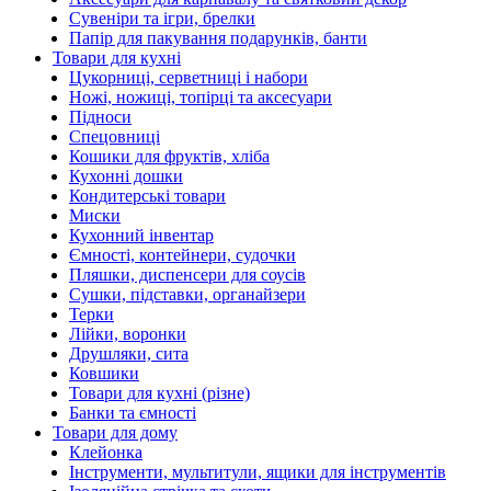
Сувеніри та ігри, брелки
Папір для пакування подарунків, банти
Товари для кухні
Цукорниці, серветниці і набори
Ножі, ножиці, топірці та аксесуари
Підноси
Спецовниці
Кошики для фруктів, хліба
Кухонні дошки
Кондитерські товари
Миски
Кухонний інвентар
Ємності, контейнери, судочки
Пляшки, диспенсери для соусів
Сушки, підставки, органайзери
Терки
Лійки, воронки
Друшляки, сита
Ковшики
Товари для кухні (різне)
Банки та ємності
Товари для дому
Клейонка
Інструменти, мультитули, ящики для інструментів