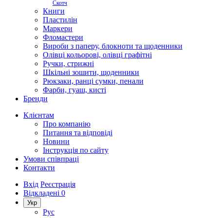
Скотч
Книги
Пластилін
Маркери
Фломастери
Вироби з паперу, блокноти та щоденники
Олівці кольорові, олівці графітні
Ручки, стрижні
Шкільні зошити, щоденники
Рюкзаки, ранці сумки, пенали
Фарби, гуаш, кисті
Бренди
Клієнтам
Про компанію
Питання та відповіді
Новини
Інструкція по сайту
Умови співпраці
Контакти
Вхід
Реєстрація
Відкладені
0
Укр
Рус