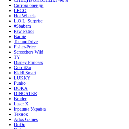
СПЕЦПРОПОЗИЦІЯ -90%
Світові бренди
LEGO
Hot Wheels
L.O.L. Surprise
#Sbabam
Paw Patrol
Barbie
TechnoDrive
Fisher-Price
Screechers Wild
TY
Disney Princess
GooJitZu
Kiddi Smart
LUKKY
Funko
DOKA
DINOSTER
Bruder
Laser X
Іграшка Україна
Технок
Artos Games
DoDo