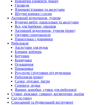
Новорічні елементи декору
Гірлянди
Ялинкові іграшки та аксесуари
Штучні ялинки і сосни
Активний відпочинок, туризм
Вуличні меблі, парасольки та аксесуари
Все для барбекю, пікніків
Активний відпочинок, туризм (різне)
Окуляри сонцезахисні
Парасольки і дощовики
Риболовля
Аксесуари для вудок
Блешня, воблера
Котушки
Кормушки
Оснащення
Прикормки
Род-поди і підставки під вудилища
Риболовля (різне)
Садки, підсаки, багри
Спінінги, вудки
Ящики, коробки, сумки для риболовлі
Сумки, рюкзаки, гаманці, косметички, валізи
Сад та город
Слюсарний та будівельний інструмент