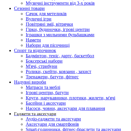
Музичні інструменти від 3-х років
Сезонні товари
Сачок для метеликів
Вуличні ігри
Повітряні змії, вітрячки
Гірки, будиночки, ігрові центри
Іграшки з мильними бульбашками
Намети
Набори для пісочниці
Спорт та відпочинок
Бадмінтон, теніс, дартс, баскетбол
Боксерські набори
М'ячі, стрибуни
Ролики, скейти, ковзани , захист
Тренажери, батути, фітнес
Надувні вироби
Матраси та меблі
Ігрові центри, батути
Круги, нарукавники, плотики, жилети, м'ячі
Басейни і аксесуари
Насоси, човни, аксесуари для плавання
Гаджети та аксесуари
Аудіо-гаджети та аксесуари
Аксесуари для смартфонів
Smart-годинники, фітнес-браслети та аксесуари