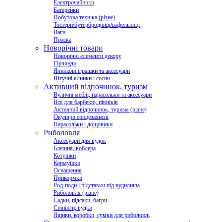
Електрочайники
Батарейки
Побутова техніка (різне)
Тостери/бутербродниці/вафельниці
Ваги
Праска
Новорічні товари
Новорічні елементи декору
Гірлянди
Ялинкові іграшки та аксесуари
Штучні ялинки і сосни
Активний відпочинок, туризм
Вуличні меблі, парасольки та аксесуари
Все для барбекю, пікніків
Активний відпочинок, туризм (різне)
Окуляри сонцезахисні
Парасольки і дощовики
Риболовля
Аксесуари для вудок
Блешня, воблера
Котушки
Кормушки
Оснащення
Прикормки
Род-поди і підставки під вудилища
Риболовля (різне)
Садки, підсаки, багри
Спінінги, вудки
Ящики, коробки, сумки для риболовлі