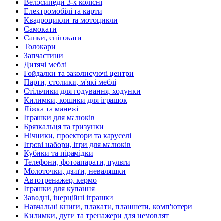
Велосипеди 3-х колісні
Електромобілі та карти
Квадроцикли та мотоцикли
Самокати
Санки, снігокати
Толокари
Запчастини
Дитячі меблі
Гойдалки та заколисуючі центри
Парти, столики, м'які меблі
Стільчики для годування, ходунки
Килимки, кошики для іграшок
Ліжка та манежі
Іграшки для малюків
Брязкальця та гризунки
Нічники, проектори та каруселі
Ігрові набори, ігри для малюків
Кубики та пірамідки
Телефони, фотоапарати, пульти
Молоточки, дзиґи, неваляшки
Автотренажер, кермо
Іграшки для купання
Заводні, інерційні іграшки
Навчальні книги, плакати, планшети, комп'ютери
Килимки, дуги та тренажери для немовлят