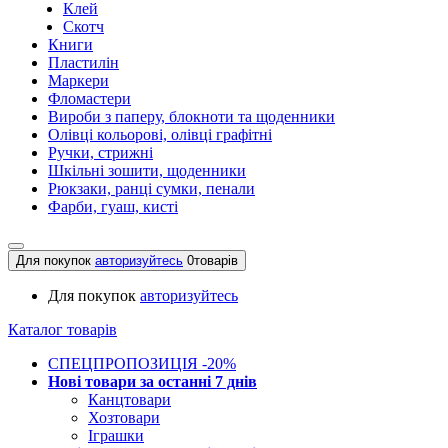
Клей
Скотч
Книги
Пластилін
Маркери
Фломастери
Вироби з паперу, блокноти та щоденники
Олівці кольорові, олівці графітні
Ручки, стрижні
Шкільні зошити, щоденники
Рюкзаки, ранці сумки, пенали
Фарби, гуаш, кисті
Для покупок
авторизуйтесь
0
товарів
Для покупок
авторизуйтесь
Каталог товарів
СПЕЦПРОПОЗИЦІЯ -20%
Нові товари за останнi 7 днiв
Канцтовари
Хозтовари
Іграшки