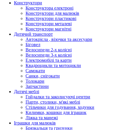
Конструктори
Конструктора електроні
Конструктори для малюків
Конструктори пластикові
Конструктори металеві
Конструктори магнітні
Дитячий транспорт
Автокрісла , візочки та аксесуари
Біговел
Велосипеди 2-х колісні
Велосипеди 3-х колісні
Електромобілі та карти
Квадроцикли та мотоцикли
Самокати
Санки, снігокати
Толокари
Запчастини
Дитячі меблі
Гойдалки та заколисуючі центри
Парти, столики, м'які меблі
Стільчики для годування, ходунки
Килимки, кошики для іграшок
Ліжка та манежі
Іграшки для малюків
Брязкальця та гризунки