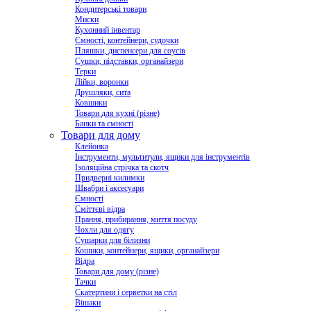
Кондитерські товари
Миски
Кухонний інвентар
Ємності, контейнери, судочки
Пляшки, диспенсери для соусів
Сушки, підставки, органайзери
Терки
Лійки, воронки
Друшляки, сита
Ковшики
Товари для кухні (різне)
Банки та ємності
Товари для дому
Клейонка
Інструменти, мультитули, ящики для інструментів
Ізоляційна стрічка та скотч
Придверні килимки
Швабри і аксесуари
Ємності
Сміттєві відра
Прання, прибирання, миття посуду
Чохли для одягу
Сушарки для білизни
Кошики, контейнери, ящики, органайзери
Відра
Товари для дому (різне)
Тачки
Скатертини і серветки на стіл
Вішаки