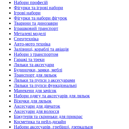
Набори професій
Фігурки та ігрові набори
Ігрові набори
Фігурки та набори фігурок
Тварини та динозаври
Іграшковий транспорт
Металеві моделі
Спецтехніка
Авто-мото техніка
Залізниці, кораблі та авіація
Набори з транспортом
Гаражі та треки
Ляльки та аксесуари
Будиночки, замки, меблі
Транспорт для ляльок
Ляльки та пупси з аксесуарами
Ляльки та пупси функціональні
Манекени для зачісок
Набори одягу та аксесуарів для ляльок
Візочки для ляльок
Аксесуари для дівчаток
Аксесуари для волосся
Біжутерія та скриньки для прикрас
Косметика та нейл-дизайн
Набори аксесуарів, гребінці, дзеркальця