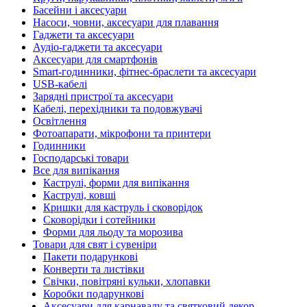
Басейни і аксесуари
Насоси, човни, аксесуари для плавання
Гаджети та аксесуари
Аудіо-гаджети та аксесуари
Аксесуари для смартфонів
Smart-годинники, фітнес-браслети та аксесуари
USB-кабелі
Зарядні пристрої та аксесуари
Кабелі, перехідники та подовжувачі
Освітлення
Фотоапарати, мікрофони та принтери
Годинники
Господарські товари
Все для випікання
Каструлі, форми для випікання
Каструлі, ковші
Кришки для каструль і сковорідок
Сковорідки і сотейники
Форми для льоду та морозива
Товари для свят і сувеніри
Пакети подарункові
Конверти та листівки
Свічки, повітряні кульки, хлопавки
Коробки подарункові
Аксесуари для карнавалу та святковий декор