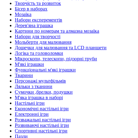
Творчість та розвиток
Бісер в наборах
Мозаїка
Набори експерементів
Дерев'яна іграшка
Картини по номерам та алмазна мозаїка
Набори для творчості
Мольберти для малювання
Дощечки для малювання та LCD планшети
Логіка та головоломки
Мікроскопи, телескопи, підзорні труби
М'які іграшки
Функціональні м'які іграшки
Тварини
Персонажі мультфільмів
Ляльки з тканини
Сумочки ,брелки, подушки
М'яка іграшка в наборі
Настільні ігри
Економічні настільні ігри
Електронні ігри
Розважальні настільні ігри
Розвиваючі настільні ігри
Спортивні настільні ігри
Пазли