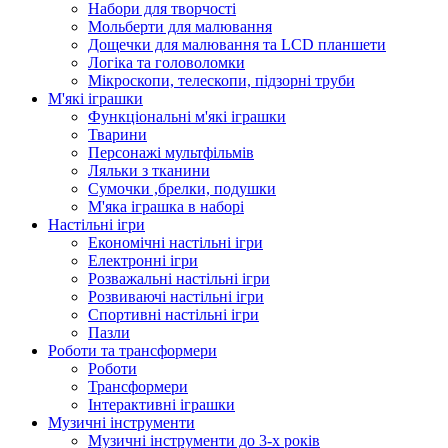
Набори для творчості
Мольберти для малювання
Дощечки для малювання та LCD планшети
Логіка та головоломки
Мікроскопи, телескопи, підзорні труби
М'які іграшки
Функціональні м'які іграшки
Тварини
Персонажі мультфільмів
Ляльки з тканини
Сумочки ,брелки, подушки
М'яка іграшка в наборі
Настільні ігри
Економічні настільні ігри
Електронні ігри
Розважальні настільні ігри
Розвиваючі настільні ігри
Спортивні настільні ігри
Пазли
Роботи та трансформери
Роботи
Трансформери
Інтерактивні іграшки
Музичні інструменти
Музичні інструменти до 3-х років