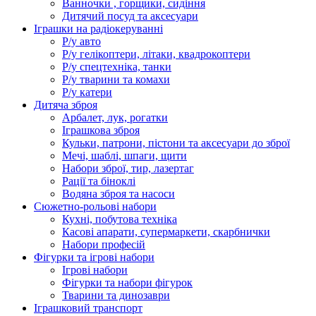
Ванночки , горщики, сидіння
Дитячий посуд та аксесуари
Іграшки на радіокеруванні
Р/у авто
Р/у гелікоптери, літаки, квадрокоптери
Р/у спецтехніка, танки
Р/у тварини та комахи
Р/у катери
Дитяча зброя
Арбалет, лук, рогатки
Іграшкова зброя
Кульки, патрони, пістони та аксесуари до зброї
Мечі, шаблі, шпаги, щити
Набори зброї, тир, лазертаг
Рації та біноклі
Водяна зброя та насоси
Сюжетно-рольові набори
Кухні, побутова техніка
Касові апарати, супермаркети, скарбнички
Набори професій
Фігурки та ігрові набори
Ігрові набори
Фігурки та набори фігурок
Тварини та динозаври
Іграшковий транспорт