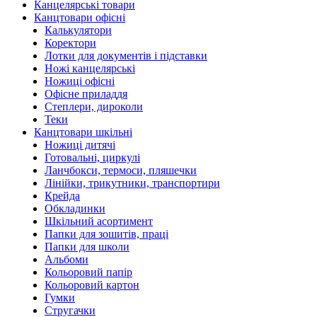
Канцелярські товари
Канцтовари офісні
Калькулятори
Коректори
Лотки для документів і підставки
Ножі канцелярські
Ножиці офісні
Офісне приладдя
Степлери, дироколи
Теки
Канцтовари шкільні
Ножиці дитячі
Готовальні, циркулі
Ланчбокси, термоси, пляшечки
Лінійки, трикутники, транспортири
Крейда
Обкладинки
Шкільний асортимент
Папки для зошитів, праці
Папки для школи
Альбоми
Кольоровий папір
Кольоровий картон
Гумки
Стругачки