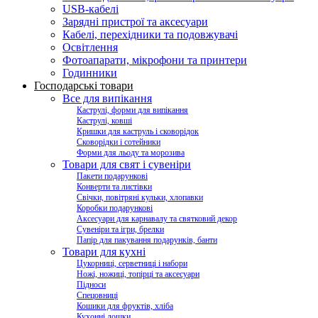
USB-кабелі
Зарядні пристрої та аксесуари
Кабелі, перехідники та подовжувачі
Освітлення
Фотоапарати, мікрофони та принтери
Годинники
Господарські товари
Все для випікання
Каструлі, форми для випікання
Каструлі, ковші
Кришки для каструль і сковорідок
Сковорідки і сотейники
Форми для льоду та морозива
Товари для свят і сувеніри
Пакети подарункові
Конверти та листівки
Свічки, повітряні кульки, хлопавки
Коробки подарункові
Аксесуари для карнавалу та святковий декор
Сувеніри та ігри, брелки
Папір для пакування подарунків, банти
Товари для кухні
Цукорниці, серветниці і набори
Ножі, ножиці, топірці та аксесуари
Підноси
Спецовниці
Кошики для фруктів, хліба
Кухонні дошки