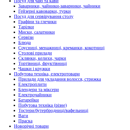
Посуд для чаю та кави
Заварники, чайники-заварники, чайники
Гейзерні кавоварки, турки
Посуд для сервірування столу
Графіни та глечики
Тарілки
Миски, салатники
Сервізи
Блюда
Соусниці, менажниці, креманки, кокотниці
Столові прилади
Склянки, келихи, чарки
Тортівниці, фруктівниці
Чашки і кружки
Побутова техніка, електротовари
Прилади для укладання волосся, стрижка
Електроплити
Блендери та міксери
Електрочайники
Батарейки
Побутова техніка (різне)
Тостери/бутербродниці/вафельниці
Ваги
Праска
Новорічні товари