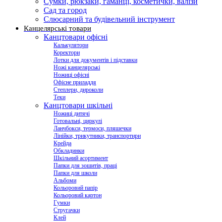
Сумки, рюкзаки, гаманці, косметички, валізи
Сад та город
Слюсарний та будівельний інструмент
Канцелярські товари
Канцтовари офісні
Калькулятори
Коректори
Лотки для документів і підставки
Ножі канцелярські
Ножиці офісні
Офісне приладдя
Степлери, дироколи
Теки
Канцтовари шкільні
Ножиці дитячі
Готовальні, циркулі
Ланчбокси, термоси, пляшечки
Лінійки, трикутники, транспортири
Крейда
Обкладинки
Шкільний асортимент
Папки для зошитів, праці
Папки для школи
Альбоми
Кольоровий папір
Кольоровий картон
Гумки
Стругачки
Клей