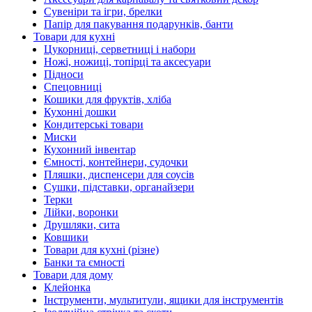
Сувеніри та ігри, брелки
Папір для пакування подарунків, банти
Товари для кухні
Цукорниці, серветниці і набори
Ножі, ножиці, топірці та аксесуари
Підноси
Спецовниці
Кошики для фруктів, хліба
Кухонні дошки
Кондитерські товари
Миски
Кухонний інвентар
Ємності, контейнери, судочки
Пляшки, диспенсери для соусів
Сушки, підставки, органайзери
Терки
Лійки, воронки
Друшляки, сита
Ковшики
Товари для кухні (різне)
Банки та ємності
Товари для дому
Клейонка
Інструменти, мультитули, ящики для інструментів