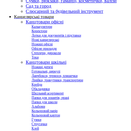
Сумки, рюкзаки, гаманці, косметички, валізи
Сад та город
Слюсарний та будівельний інструмент
Канцелярські товари
Канцтовари офісні
Калькулятори
Коректори
Лотки для документів і підставки
Ножі канцелярські
Ножиці офісні
Офісне приладдя
Степлери, дироколи
Теки
Канцтовари шкільні
Ножиці дитячі
Готовальні, циркулі
Ланчбокси, термоси, пляшечки
Лінійки, трикутники, транспортири
Крейда
Обкладинки
Шкільний асортимент
Папки для зошитів, праці
Папки для школи
Альбоми
Кольоровий папір
Кольоровий картон
Гумки
Стругачки
Клей