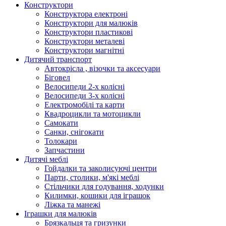
Конструктори
Конструктора електроні
Конструктори для малюків
Конструктори пластикові
Конструктори металеві
Конструктори магнітні
Дитячий транспорт
Автокрісла , візочки та аксесуари
Біговел
Велосипеди 2-х колісні
Велосипеди 3-х колісні
Електромобілі та карти
Квадроцикли та мотоцикли
Самокати
Санки, снігокати
Толокари
Запчастини
Дитячі меблі
Гойдалки та заколисуючі центри
Парти, столики, м'які меблі
Стільчики для годування, ходунки
Килимки, кошики для іграшок
Ліжка та манежі
Іграшки для малюків
Брязкальця та гризунки