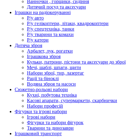
Ванночки , горщики, сидіння
Дитячий посуд та аксесуари
Іграшки на радіокеруванні
Р/у авто
Р/у гелікоптери, літаки, квадрокоптери
Р/у спецтехніка, танки
Р/у тварини та комахи
Р/у катери
Дитяча зброя
Арбалет, лук, рогатки
Іграшкова зброя
Кульки, патрони, пістони та аксесуари до зброї
Мечі, шаблі, шпаги, щити
Набори зброї, тир, лазертаг
Рації та біноклі
Водяна зброя та насоси
Сюжетно-рольові набори
Кухні, побутова техніка
Касові апарати, супермаркети, скарбнички
Набори професій
Фігурки та ігрові набори
Ігрові набори
Фігурки та набори фігурок
Тварини та динозаври
Іграшковий транспорт