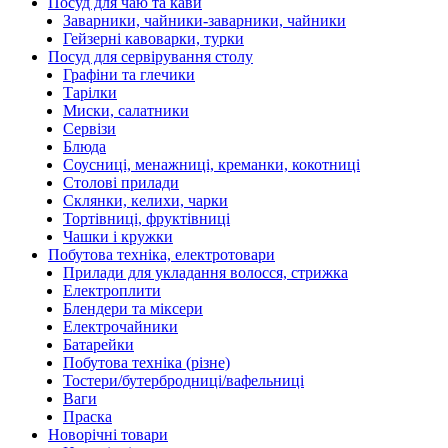
Посуд для чаю та кави
Заварники, чайники-заварники, чайники
Гейзерні кавоварки, турки
Посуд для сервірування столу
Графіни та глечики
Тарілки
Миски, салатники
Сервізи
Блюда
Соусниці, менажниці, креманки, кокотниці
Столові прилади
Склянки, келихи, чарки
Тортівниці, фруктівниці
Чашки і кружки
Побутова техніка, електротовари
Прилади для укладання волосся, стрижка
Електроплити
Блендери та міксери
Електрочайники
Батарейки
Побутова техніка (різне)
Тостери/бутербродниці/вафельниці
Ваги
Праска
Новорічні товари