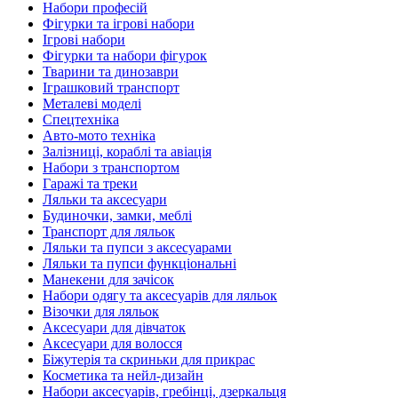
Набори професій
Фігурки та ігрові набори
Ігрові набори
Фігурки та набори фігурок
Тварини та динозаври
Іграшковий транспорт
Металеві моделі
Спецтехніка
Авто-мото техніка
Залізниці, кораблі та авіація
Набори з транспортом
Гаражі та треки
Ляльки та аксесуари
Будиночки, замки, меблі
Транспорт для ляльок
Ляльки та пупси з аксесуарами
Ляльки та пупси функціональні
Манекени для зачісок
Набори одягу та аксесуарів для ляльок
Візочки для ляльок
Аксесуари для дівчаток
Аксесуари для волосся
Біжутерія та скриньки для прикрас
Косметика та нейл-дизайн
Набори аксесуарів, гребінці, дзеркальця