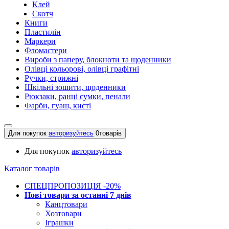
Клей
Скотч
Книги
Пластилін
Маркери
Фломастери
Вироби з паперу, блокноти та щоденники
Олівці кольорові, олівці графітні
Ручки, стрижні
Шкільні зошити, щоденники
Рюкзаки, ранці сумки, пенали
Фарби, гуаш, кисті
Для покупок
авторизуйтесь
0
товарів
Для покупок
авторизуйтесь
Каталог товарів
СПЕЦПРОПОЗИЦІЯ -20%
Нові товари за останнi 7 днiв
Канцтовари
Хозтовари
Іграшки