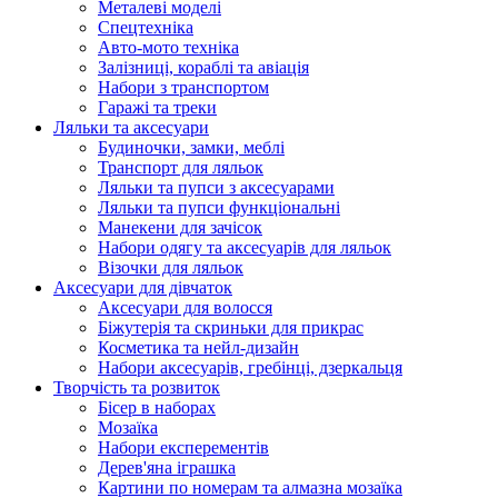
Металеві моделі
Спецтехніка
Авто-мото техніка
Залізниці, кораблі та авіація
Набори з транспортом
Гаражі та треки
Ляльки та аксесуари
Будиночки, замки, меблі
Транспорт для ляльок
Ляльки та пупси з аксесуарами
Ляльки та пупси функціональні
Манекени для зачісок
Набори одягу та аксесуарів для ляльок
Візочки для ляльок
Аксесуари для дівчаток
Аксесуари для волосся
Біжутерія та скриньки для прикрас
Косметика та нейл-дизайн
Набори аксесуарів, гребінці, дзеркальця
Творчість та розвиток
Бісер в наборах
Мозаїка
Набори експерементів
Дерев'яна іграшка
Картини по номерам та алмазна мозаїка