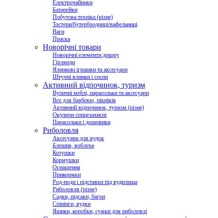
Електрочайники
Батарейки
Побутова техніка (різне)
Тостери/бутербродниці/вафельниці
Ваги
Праска
Новорічні товари
Новорічні елементи декору
Гірлянди
Ялинкові іграшки та аксесуари
Штучні ялинки і сосни
Активний відпочинок, туризм
Вуличні меблі, парасольки та аксесуари
Все для барбекю, пікніків
Активний відпочинок, туризм (різне)
Окуляри сонцезахисні
Парасольки і дощовики
Риболовля
Аксесуари для вудок
Блешня, воблера
Котушки
Кормушки
Оснащення
Прикормки
Род-поди і підставки під вудилища
Риболовля (різне)
Садки, підсаки, багри
Спінінги, вудки
Ящики, коробки, сумки для риболовлі