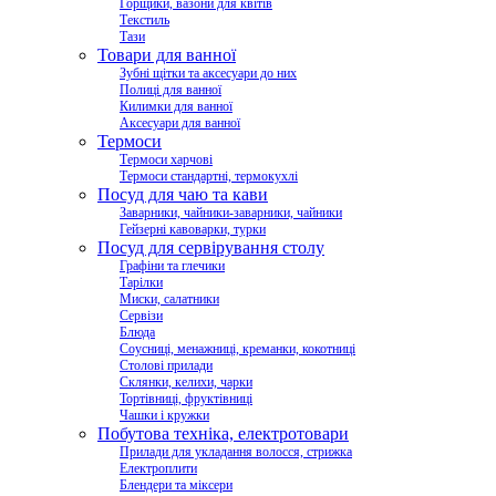
Горщики, вазони для квітів
Текстиль
Тази
Товари для ванної
Зубні щітки та аксесуари до них
Полиці для ванної
Килимки для ванної
Аксесуари для ванної
Термоси
Термоси харчові
Термоси стандартні, термокухлі
Посуд для чаю та кави
Заварники, чайники-заварники, чайники
Гейзерні кавоварки, турки
Посуд для сервірування столу
Графіни та глечики
Тарілки
Миски, салатники
Сервізи
Блюда
Соусниці, менажниці, креманки, кокотниці
Столові прилади
Склянки, келихи, чарки
Тортівниці, фруктівниці
Чашки і кружки
Побутова техніка, електротовари
Прилади для укладання волосся, стрижка
Електроплити
Блендери та міксери