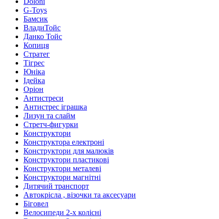
Doloni
G-Toys
Бамсик
ВладиТойс
Данко Тойс
Копиця
Стратег
Тігрес
Юніка
Ідейка
Оріон
Антистреси
Антистрес іграшка
Лизун та слайм
Стретч-фигурки
Конструктори
Конструктора електроні
Конструктори для малюків
Конструктори пластикові
Конструктори металеві
Конструктори магнітні
Дитячий транспорт
Автокрісла , візочки та аксесуари
Біговел
Велосипеди 2-х колісні