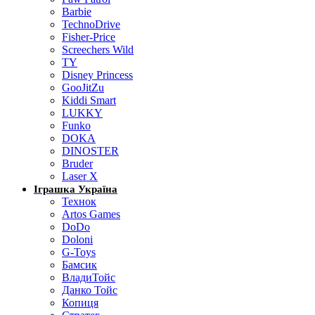
Barbie
TechnoDrive
Fisher-Price
Screechers Wild
TY
Disney Princess
GooJitZu
Kiddi Smart
LUKKY
Funko
DOKA
DINOSTER
Bruder
Laser X
Іграшка Україна
Технок
Artos Games
DoDo
Doloni
G-Toys
Бамсик
ВладиТойс
Данко Тойс
Копиця