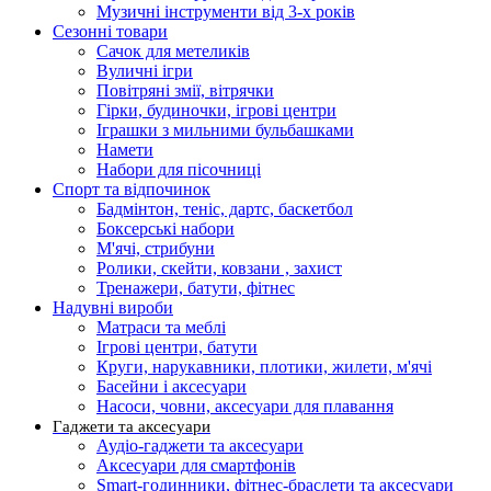
Музичні інструменти від 3-х років
Сезонні товари
Сачок для метеликів
Вуличні ігри
Повітряні змії, вітрячки
Гірки, будиночки, ігрові центри
Іграшки з мильними бульбашками
Намети
Набори для пісочниці
Спорт та відпочинок
Бадмінтон, теніс, дартс, баскетбол
Боксерські набори
М'ячі, стрибуни
Ролики, скейти, ковзани , захист
Тренажери, батути, фітнес
Надувні вироби
Матраси та меблі
Ігрові центри, батути
Круги, нарукавники, плотики, жилети, м'ячі
Басейни і аксесуари
Насоси, човни, аксесуари для плавання
Гаджети та аксесуари
Аудіо-гаджети та аксесуари
Аксесуари для смартфонів
Smart-годинники, фітнес-браслети та аксесуари