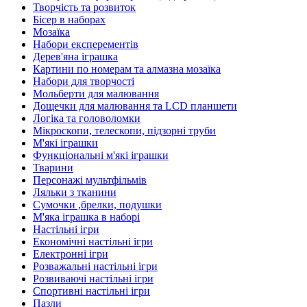
Творчість та розвиток
Бісер в наборах
Мозаїка
Набори експерементів
Дерев'яна іграшка
Картини по номерам та алмазна мозаїка
Набори для творчості
Мольберти для малювання
Дощечки для малювання та LCD планшети
Логіка та головоломки
Мікроскопи, телескопи, підзорні труби
М'які іграшки
Функціональні м'які іграшки
Тварини
Персонажі мультфільмів
Ляльки з тканини
Сумочки ,брелки, подушки
М'яка іграшка в наборі
Настільні ігри
Економічні настільні ігри
Електронні ігри
Розважальні настільні ігри
Розвиваючі настільні ігри
Спортивні настільні ігри
Пазли