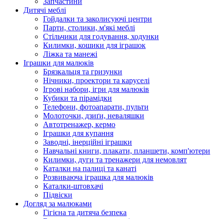
Запчастини
Дитячі меблі
Гойдалки та заколисуючі центри
Парти, столики, м'які меблі
Стільчики для годування, ходунки
Килимки, кошики для іграшок
Ліжка та манежі
Іграшки для малюків
Брязкальця та гризунки
Нічники, проектори та каруселі
Ігрові набори, ігри для малюків
Кубики та пірамідки
Телефони, фотоапарати, пульти
Молоточки, дзиґи, неваляшки
Автотренажер, кермо
Іграшки для купання
Заводні, інерційні іграшки
Навчальні книги, плакати, планшети, комп'ютери
Килимки, дуги та тренажери для немовлят
Каталки на палиці та канаті
Розвиваюча іграшка для малюків
Каталки-штовхачі
Підвіски
Догляд за малюками
Гігієна та дитяча безпека