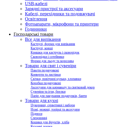
USB-кабелі
Зарядні пристрої та аксесуари
Кабелі, перехідники та подовжувачі
Освітлення
Фотоапарати, мікрофони та принтери
Годинники
Господарські товари
Все для випікання
Каструлі, форми для випікання
Каструлі, ковші
Кришки для каструль і сковорідок
Сковорідки і сотейники
Форми для льоду та морозива
Товари для свят і сувеніри
Пакети подарункові
Конверти та листівки
Свічки, повітряні кульки, хлопавки
Коробки подарункові
Аксесуари для карнавалу та святковий декор
Сувеніри та ігри, брелки
Папір для пакування подарунків, банти
Товари для кухні
Цукорниці, серветниці і набори
Ножі, ножиці, топірці та аксесуари
Підноси
Спецовниці
Кошики для фруктів, хліба
Кухонні дошки