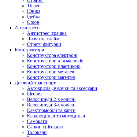
Стратег
Тігрес
Юніка
Ідейка
Оріон
Антистреси
Антистрес іграшка
Лизун та слайм
Стретч-фигурки
Конструктори
Конструктора електроні
Конструктори для малюків
Конструктори пластикові
Конструктори металеві
Конструктори магнітні
Дитячий транспорт
Автокрісла , візочки та аксесуари
Біговел
Велосипеди 2-х колісні
Велосипеди 3-х колісні
Електромобілі та карти
Квадроцикли та мотоцикли
Самокати
Санки, снігокати
Толокари