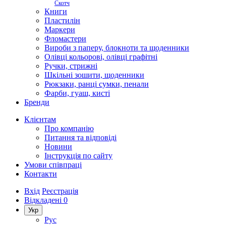
Скотч
Книги
Пластилін
Маркери
Фломастери
Вироби з паперу, блокноти та щоденники
Олівці кольорові, олівці графітні
Ручки, стрижні
Шкільні зошити, щоденники
Рюкзаки, ранці сумки, пенали
Фарби, гуаш, кисті
Бренди
Клієнтам
Про компанію
Питання та відповіді
Новини
Інструкція по сайту
Умови співпраці
Контакти
Вхід
Реєстрація
Відкладені
0
Укр
Рус