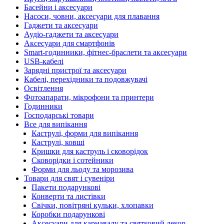
Басейни і аксесуари
Насоси, човни, аксесуари для плавання
Гаджети та аксесуари
Аудіо-гаджети та аксесуари
Аксесуари для смартфонів
Smart-годинники, фітнес-браслети та аксесуари
USB-кабелі
Зарядні пристрої та аксесуари
Кабелі, перехідники та подовжувачі
Освітлення
Фотоапарати, мікрофони та принтери
Годинники
Господарські товари
Все для випікання
Каструлі, форми для випікання
Каструлі, ковші
Кришки для каструль і сковорідок
Сковорідки і сотейники
Форми для льоду та морозива
Товари для свят і сувеніри
Пакети подарункові
Конверти та листівки
Свічки, повітряні кульки, хлопавки
Коробки подарункові
Аксесуари для карнавалу та святковий декор