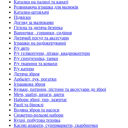
Каталки на палиці та канаті
Розвиваюча іграшка для малюків
Каталки-штовхачі
Підвіски
Догляд за малюками
Гігієна та дитяча безпека
Ванночки , горщики, сидіння
Дитячий посуд та аксесуари
Іграшки на радіокеруванні
Р/у авто
Р/у гелікоптери, літаки, квадрокоптери
Р/у спецтехніка, танки
Р/у тварини та комахи
Р/у катери
Дитяча зброя
Арбалет, лук, рогатки
Іграшкова зброя
Кульки, патрони, пістони та аксесуари до зброї
Мечі, шаблі, шпаги, щити
Набори зброї, тир, лазертаг
Рації та біноклі
Водяна зброя та насоси
Сюжетно-рольові набори
Кухні, побутова техніка
Касові апарати, супермаркети, скарбнички