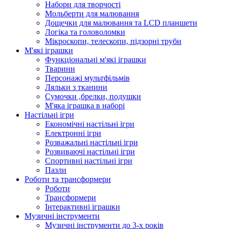
Набори для творчості
Мольберти для малювання
Дощечки для малювання та LCD планшети
Логіка та головоломки
Мікроскопи, телескопи, підзорні труби
М'які іграшки
Функціональні м'які іграшки
Тварини
Персонажі мультфільмів
Ляльки з тканини
Сумочки ,брелки, подушки
М'яка іграшка в наборі
Настільні ігри
Економічні настільні ігри
Електронні ігри
Розважальні настільні ігри
Розвиваючі настільні ігри
Спортивні настільні ігри
Пазли
Роботи та трансформери
Роботи
Трансформери
Інтерактивні іграшки
Музичні інструменти
Музичні інструменти до 3-х років