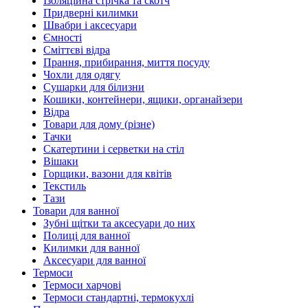
Ізоляційна стрічка та скотч
Придверні килимки
Швабри і аксесуари
Ємності
Сміттєві відра
Прання, прибирання, миття посуду
Чохли для одягу
Сушарки для білизни
Кошики, контейнери, ящики, органайзери
Відра
Товари для дому (різне)
Тачки
Скатертини і серветки на стіл
Вішаки
Горщики, вазони для квітів
Текстиль
Тази
Товари для ванної
Зубні щітки та аксесуари до них
Полиці для ванної
Килимки для ванної
Аксесуари для ванної
Термоси
Термоси харчові
Термоси стандартні, термокухлі