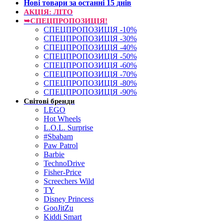
Нові товари за останнi 15 днiв
АКЦІЯ: ЛІТО
➥СПЕЦПРОПОЗИЦІЯ!
СПЕЦПРОПОЗИЦІЯ -10%
СПЕЦПРОПОЗИЦІЯ -30%
СПЕЦПРОПОЗИЦІЯ -40%
СПЕЦПРОПОЗИЦІЯ -50%
СПЕЦПРОПОЗИЦІЯ -60%
СПЕЦПРОПОЗИЦІЯ -70%
СПЕЦПРОПОЗИЦІЯ -80%
СПЕЦПРОПОЗИЦІЯ -90%
Світові бренди
LEGO
Hot Wheels
L.O.L. Surprise
#Sbabam
Paw Patrol
Barbie
TechnoDrive
Fisher-Price
Screechers Wild
TY
Disney Princess
GooJitZu
Kiddi Smart