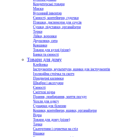
Кондитерські товари
Миски
Кухонний інвентар
Ємності, контейнери, судочки
Пляшки, диспенсери для соусів
Сушки, підставки, органайзери
Терки
Лійки, воронки
Друшляки, сита
Ковшики
Товари для кухні (різне)
Банки та ємності
Товари для дому
Клейонка
Інструменти, мультитули, ящики для інструментів
Ізоляційна стрічка та скотч
Придверні килимки
Швабри і аксесуари
Ємності
Сміттєві відра
Прання, прибирання, миття посуду
Чохли для одягу
Сушарки для білизни
Кошики, контейнери, ящики, органайзери
Відра
Товари для дому (різне)
Тачки
Скатертини і серветки на стіл
Вішаки