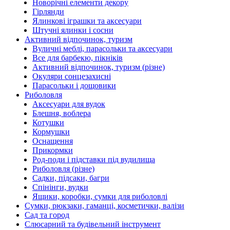
Новорічні елементи декору
Гірлянди
Ялинкові іграшки та аксесуари
Штучні ялинки і сосни
Активний відпочинок, туризм
Вуличні меблі, парасольки та аксесуари
Все для барбекю, пікніків
Активний відпочинок, туризм (різне)
Окуляри сонцезахисні
Парасольки і дощовики
Риболовля
Аксесуари для вудок
Блешня, воблера
Котушки
Кормушки
Оснащення
Прикормки
Род-поди і підставки під вудилища
Риболовля (різне)
Садки, підсаки, багри
Спінінги, вудки
Ящики, коробки, сумки для риболовлі
Сумки, рюкзаки, гаманці, косметички, валізи
Сад та город
Слюсарний та будівельний інструмент