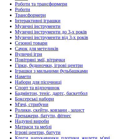
Роботи та трансформери
Роботи
Трансформери
Інтерактивні іграшки
Музичні інструменти
Музичні інструменти до 3-х років
Музичні інструменти від 3-х років
Сезонні товари
Сачок для метеликів
Вуличні ігри
Повітряні змії, вітрячки
Гірки, будиночки, ігрові центри
Іграшки з мильними бульбашками
Намети
Набори для пісочниці
Спорт та відпочинок
Бадмінтон, теніс, дартс, баскетбол
Боксерські набори
М'ячі, стрибуни
Ролики, скейти, ковзани , захист
Тренажери, батути, фітнес
Надувні вироби
Матраси та меблі
Ігрові центри, батути
Круги, нарукавники, плотики, жилети, м'ячі