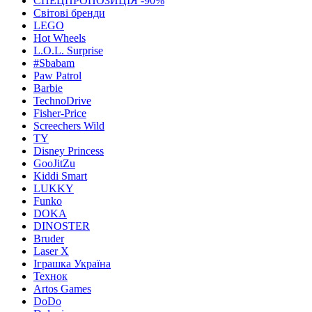
СПЕЦПРОПОЗИЦІЯ -90%
Світові бренди
LEGO
Hot Wheels
L.O.L. Surprise
#Sbabam
Paw Patrol
Barbie
TechnoDrive
Fisher-Price
Screechers Wild
TY
Disney Princess
GooJitZu
Kiddi Smart
LUKKY
Funko
DOKA
DINOSTER
Bruder
Laser X
Іграшка Україна
Технок
Artos Games
DoDo