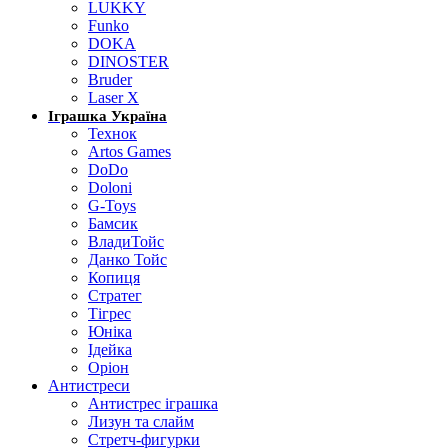
LUKKY
Funko
DOKA
DINOSTER
Bruder
Laser X
Іграшка Україна
Технок
Artos Games
DoDo
Doloni
G-Toys
Бамсик
ВладиТойс
Данко Тойс
Копиця
Стратег
Тігрес
Юніка
Ідейка
Оріон
Антистреси
Антистрес іграшка
Лизун та слайм
Стретч-фигурки