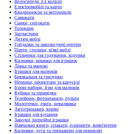
Велосипеди 3-х колісні
Електромобілі та карти
Квадроцикли та мотоцикли
Самокати
Санки, снігокати
Толокари
Запчастини
Дитячі меблі
Гойдалки та заколисуючі центри
Парти, столики, м'які меблі
Стільчики для годування, ходунки
Килимки, кошики для іграшок
Ліжка та манежі
Іграшки для малюків
Брязкальця та гризунки
Нічники, проектори та каруселі
Ігрові набори, ігри для малюків
Кубики та пірамідки
Телефони, фотоапарати, пульти
Молоточки, дзиґи, неваляшки
Автотренажер, кермо
Іграшки для купання
Заводні, інерційні іграшки
Навчальні книги, плакати, планшети, комп'ютери
Килимки, дуги та тренажери для немовлят