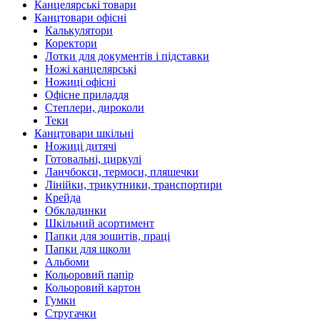
Канцелярські товари
Канцтовари офісні
Калькулятори
Коректори
Лотки для документів і підставки
Ножі канцелярські
Ножиці офісні
Офісне приладдя
Степлери, дироколи
Теки
Канцтовари шкільні
Ножиці дитячі
Готовальні, циркулі
Ланчбокси, термоси, пляшечки
Лінійки, трикутники, транспортири
Крейда
Обкладинки
Шкільний асортимент
Папки для зошитів, праці
Папки для школи
Альбоми
Кольоровий папір
Кольоровий картон
Гумки
Стругачки