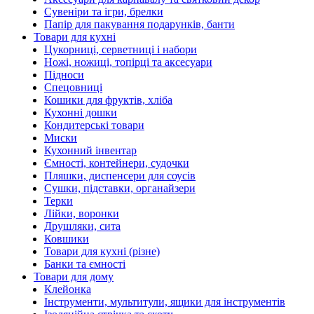
Сувеніри та ігри, брелки
Папір для пакування подарунків, банти
Товари для кухні
Цукорниці, серветниці і набори
Ножі, ножиці, топірці та аксесуари
Підноси
Спецовниці
Кошики для фруктів, хліба
Кухонні дошки
Кондитерські товари
Миски
Кухонний інвентар
Ємності, контейнери, судочки
Пляшки, диспенсери для соусів
Сушки, підставки, органайзери
Терки
Лійки, воронки
Друшляки, сита
Ковшики
Товари для кухні (різне)
Банки та ємності
Товари для дому
Клейонка
Інструменти, мультитули, ящики для інструментів