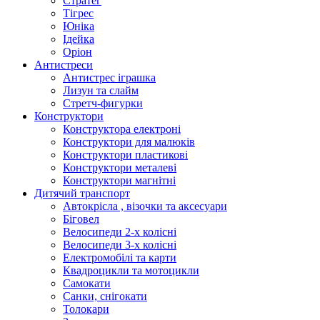
Стратег
Тігрес
Юніка
Ідейка
Оріон
Антистреси
Антистрес іграшка
Лизун та слайм
Стретч-фигурки
Конструктори
Конструктора електроні
Конструктори для малюків
Конструктори пластикові
Конструктори металеві
Конструктори магнітні
Дитячий транспорт
Автокрісла , візочки та аксесуари
Біговел
Велосипеди 2-х колісні
Велосипеди 3-х колісні
Електромобілі та карти
Квадроцикли та мотоцикли
Самокати
Санки, снігокати
Толокари