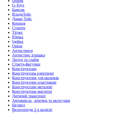
Doloni
G-Toys
Бамсик
ВладиТойс
Данко Тойс
Копиця
Стратег
Тігрес
Юніка
Ідейка
Оріон
Антистреси
Антистрес іграшка
Лизун та слайм
Стретч-фигурки
Конструктори
Конструктора електроні
Конструктори для малюків
Конструктори пластикові
Конструктори металеві
Конструктори магнітні
Дитячий транспорт
Автокрісла , візочки та аксесуари
Біговел
Велосипеди 2-х колісні