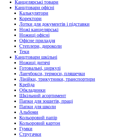
Канцелярські товари
Канцтовари офісні
Калькулятори
Коректори
Лотки для документів і підставки
Ножі канцелярські
Ножиці офісні
Офісне приладдя
Степлери, дироколи
Теки
Канцтовари шкільні
Ножиці дитячі
Готовальні, циркулі
Ланчбокси, термоси, пляшечки
Лінійки, трикутники, транспортири
Крейда
Обкладинки
Шкільний асортимент
Папки для зошитів, праці
Папки для школи
Альбоми
Кольоровий папір
Кольоровий картон
Гумки
Стругачки