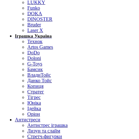
LUKKY
Funko
DOKA
DINOSTER
Bruder
Laser X
Іграшка Україна
Технок
Artos Games
DoDo
Doloni
G-Toys
Бамсик
ВладиТойс
Данко Тойс
Копиця
Стратег
Тігрес
Юніка
Ідейка
Оріон
Антистреси
Антистрес іграшка
Лизун та слайм
Стретч-фигурки