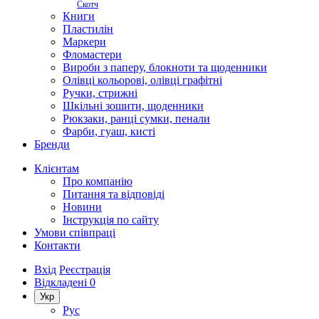
Скотч
Книги
Пластилін
Маркери
Фломастери
Вироби з паперу, блокноти та щоденники
Олівці кольорові, олівці графітні
Ручки, стрижні
Шкільні зошити, щоденники
Рюкзаки, ранці сумки, пенали
Фарби, гуаш, кисті
Бренди
Клієнтам
Про компанію
Питання та відповіді
Новини
Інструкція по сайту
Умови співпраці
Контакти
Вхід
Реєстрація
Відкладені
0
Укр
Рус