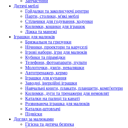
Запчастини
Дитячі меблі
Гойдалки та заколисуючі центри
Парти, столики, м'які меблі
Стільчики для годування, ходунки
Килимки, кошики для іграшок
Ліжка та манежі
Іграшки для малюків
Брязкальця та гризунки
Нічники, проектори та каруселі
Ігрові набори, ігри для малюків
Кубики та пірамідки
Телефони, фотоапарати, пульти
Молоточки, дзиґи, неваляшки
Автотренажер, кермо
Іграшки для купання
Заводні, інерційні іграшки
Навчальні книги, плакати, планшети, комп'ютери
Килимки, дуги та тренажери для немовлят
Каталки на палиці та канаті
Розвиваюча іграшка для малюків
Каталки-штовхачі
Підвіски
Догляд за малюками
Гігієна та дитяча безпека