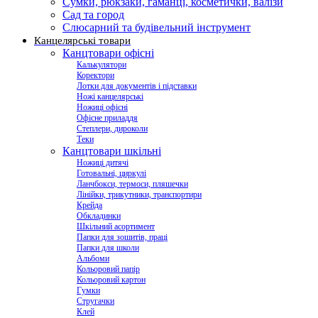
Сумки, рюкзаки, гаманці, косметички, валізи
Сад та город
Слюсарний та будівельний інструмент
Канцелярські товари
Канцтовари офісні
Калькулятори
Коректори
Лотки для документів і підставки
Ножі канцелярські
Ножиці офісні
Офісне приладдя
Степлери, дироколи
Теки
Канцтовари шкільні
Ножиці дитячі
Готовальні, циркулі
Ланчбокси, термоси, пляшечки
Лінійки, трикутники, транспортири
Крейда
Обкладинки
Шкільний асортимент
Папки для зошитів, праці
Папки для школи
Альбоми
Кольоровий папір
Кольоровий картон
Гумки
Стругачки
Клей