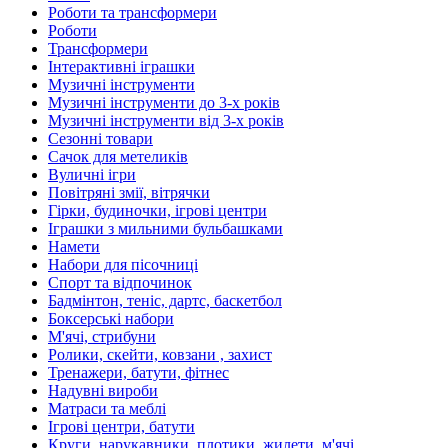
Роботи та трансформери
Роботи
Трансформери
Інтерактивні іграшки
Музичні інструменти
Музичні інструменти до 3-х років
Музичні інструменти від 3-х років
Сезонні товари
Сачок для метеликів
Вуличні ігри
Повітряні змії, вітрячки
Гірки, будиночки, ігрові центри
Іграшки з мильними бульбашками
Намети
Набори для пісочниці
Спорт та відпочинок
Бадмінтон, теніс, дартс, баскетбол
Боксерські набори
М'ячі, стрибуни
Ролики, скейти, ковзани , захист
Тренажери, батути, фітнес
Надувні вироби
Матраси та меблі
Ігрові центри, батути
Круги, нарукавники, плотики, жилети, м'ячі