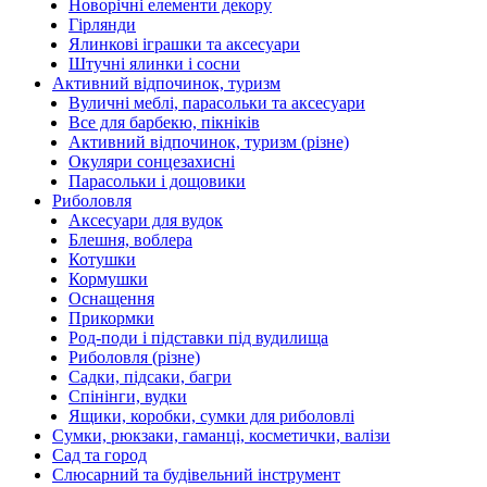
Новорічні елементи декору
Гірлянди
Ялинкові іграшки та аксесуари
Штучні ялинки і сосни
Активний відпочинок, туризм
Вуличні меблі, парасольки та аксесуари
Все для барбекю, пікніків
Активний відпочинок, туризм (різне)
Окуляри сонцезахисні
Парасольки і дощовики
Риболовля
Аксесуари для вудок
Блешня, воблера
Котушки
Кормушки
Оснащення
Прикормки
Род-поди і підставки під вудилища
Риболовля (різне)
Садки, підсаки, багри
Спінінги, вудки
Ящики, коробки, сумки для риболовлі
Сумки, рюкзаки, гаманці, косметички, валізи
Сад та город
Слюсарний та будівельний інструмент