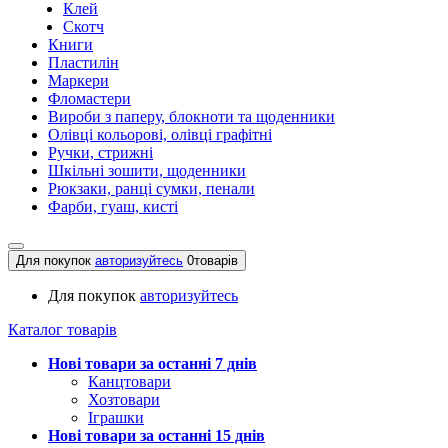
Клей
Скотч
Книги
Пластилін
Маркери
Фломастери
Вироби з паперу, блокноти та щоденники
Олівці кольорові, олівці графітні
Ручки, стрижні
Шкільні зошити, щоденники
Рюкзаки, ранці сумки, пенали
Фарби, гуаш, кисті
Для покупок
авторизуйтесь
0
товарів
Для покупок
авторизуйтесь
Каталог товарів
Нові товари за останнi 7 днiв
Канцтовари
Хозтовари
Іграшки
Нові товари за останнi 15 днiв