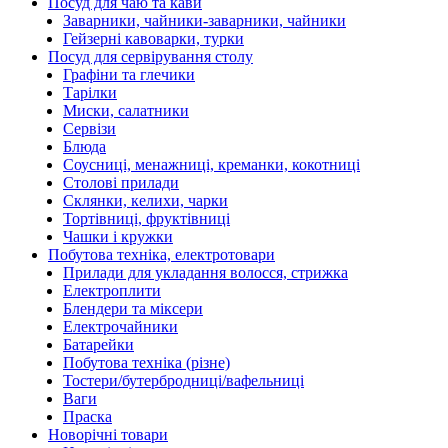
Посуд для чаю та кави
Заварники, чайники-заварники, чайники
Гейзерні кавоварки, турки
Посуд для сервірування столу
Графіни та глечики
Тарілки
Миски, салатники
Сервізи
Блюда
Соусниці, менажниці, креманки, кокотниці
Столові прилади
Склянки, келихи, чарки
Тортівниці, фруктівниці
Чашки і кружки
Побутова техніка, електротовари
Прилади для укладання волосся, стрижка
Електроплити
Блендери та міксери
Електрочайники
Батарейки
Побутова техніка (різне)
Тостери/бутербродниці/вафельниці
Ваги
Праска
Новорічні товари