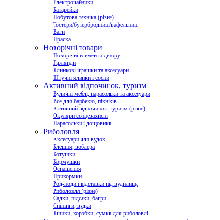
Електрочайники
Батарейки
Побутова техніка (різне)
Тостери/бутербродниці/вафельниці
Ваги
Праска
Новорічні товари
Новорічні елементи декору
Гірлянди
Ялинкові іграшки та аксесуари
Штучні ялинки і сосни
Активний відпочинок, туризм
Вуличні меблі, парасольки та аксесуари
Все для барбекю, пікніків
Активний відпочинок, туризм (різне)
Окуляри сонцезахисні
Парасольки і дощовики
Риболовля
Аксесуари для вудок
Блешня, воблера
Котушки
Кормушки
Оснащення
Прикормки
Род-поди і підставки під вудилища
Риболовля (різне)
Садки, підсаки, багри
Спінінги, вудки
Ящики, коробки, сумки для риболовлі