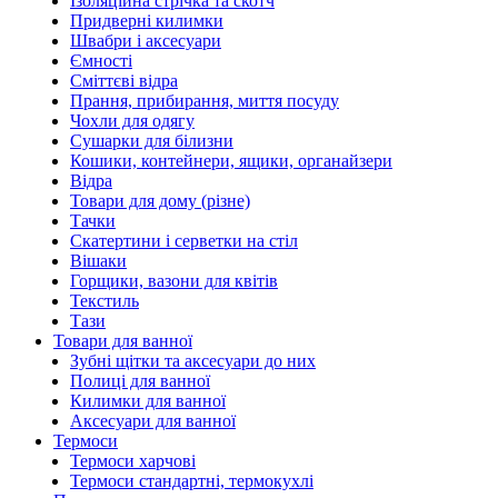
Ізоляційна стрічка та скотч
Придверні килимки
Швабри і аксесуари
Ємності
Сміттєві відра
Прання, прибирання, миття посуду
Чохли для одягу
Сушарки для білизни
Кошики, контейнери, ящики, органайзери
Відра
Товари для дому (різне)
Тачки
Скатертини і серветки на стіл
Вішаки
Горщики, вазони для квітів
Текстиль
Тази
Товари для ванної
Зубні щітки та аксесуари до них
Полиці для ванної
Килимки для ванної
Аксесуари для ванної
Термоси
Термоси харчові
Термоси стандартні, термокухлі