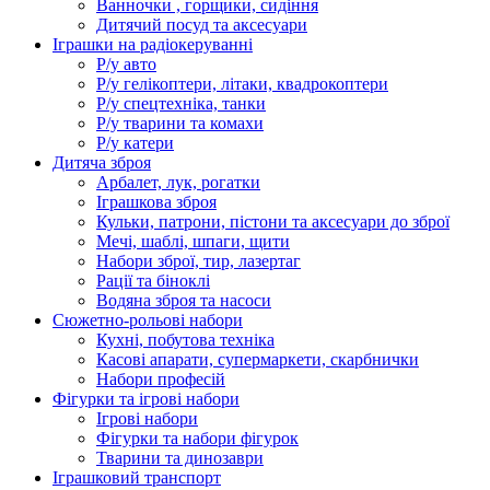
Ванночки , горщики, сидіння
Дитячий посуд та аксесуари
Іграшки на радіокеруванні
Р/у авто
Р/у гелікоптери, літаки, квадрокоптери
Р/у спецтехніка, танки
Р/у тварини та комахи
Р/у катери
Дитяча зброя
Арбалет, лук, рогатки
Іграшкова зброя
Кульки, патрони, пістони та аксесуари до зброї
Мечі, шаблі, шпаги, щити
Набори зброї, тир, лазертаг
Рації та біноклі
Водяна зброя та насоси
Сюжетно-рольові набори
Кухні, побутова техніка
Касові апарати, супермаркети, скарбнички
Набори професій
Фігурки та ігрові набори
Ігрові набори
Фігурки та набори фігурок
Тварини та динозаври
Іграшковий транспорт