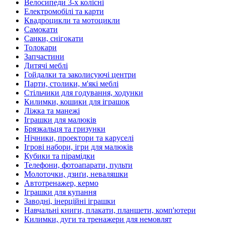
Велосипеди 3-х колісні
Електромобілі та карти
Квадроцикли та мотоцикли
Самокати
Санки, снігокати
Толокари
Запчастини
Дитячі меблі
Гойдалки та заколисуючі центри
Парти, столики, м'які меблі
Стільчики для годування, ходунки
Килимки, кошики для іграшок
Ліжка та манежі
Іграшки для малюків
Брязкальця та гризунки
Нічники, проектори та каруселі
Ігрові набори, ігри для малюків
Кубики та пірамідки
Телефони, фотоапарати, пульти
Молоточки, дзиґи, неваляшки
Автотренажер, кермо
Іграшки для купання
Заводні, інерційні іграшки
Навчальні книги, плакати, планшети, комп'ютери
Килимки, дуги та тренажери для немовлят