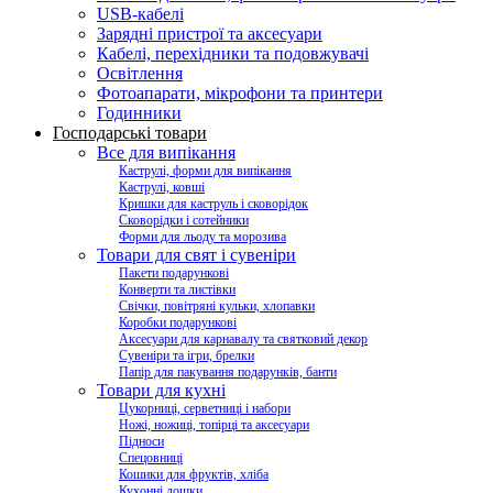
USB-кабелі
Зарядні пристрої та аксесуари
Кабелі, перехідники та подовжувачі
Освітлення
Фотоапарати, мікрофони та принтери
Годинники
Господарські товари
Все для випікання
Каструлі, форми для випікання
Каструлі, ковші
Кришки для каструль і сковорідок
Сковорідки і сотейники
Форми для льоду та морозива
Товари для свят і сувеніри
Пакети подарункові
Конверти та листівки
Свічки, повітряні кульки, хлопавки
Коробки подарункові
Аксесуари для карнавалу та святковий декор
Сувеніри та ігри, брелки
Папір для пакування подарунків, банти
Товари для кухні
Цукорниці, серветниці і набори
Ножі, ножиці, топірці та аксесуари
Підноси
Спецовниці
Кошики для фруктів, хліба
Кухонні дошки