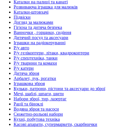
Каталки на палиці та канаті
Розвиваюча іграшка для малюків
Каталки-штовхачі
Підвіски
Догляд за малюками
Гігієна та дитяча безпека
Ванночки , горщики, сидіння
Дитячий посуд та аксесуари
Іграшки на радіокеруванні
Р/у авто
Р/у гелікоптери, літаки, квадрокоптери
Р/у спецтехніка, танки
Р/у тварини та комахи
Р/у катери
Дитяча зброя
Арбалет, лук, рогатки
Іграшкова зброя
Кульки, патрони, пістони та аксесуари до зброї
Мечі, шаблі, шпаги, щити
Набори зброї, тир, лазертаг
Рації та біноклі
Водяна зброя та насоси
Сюжетно-рольові набори
Кухні, побутова техніка
Касові апарати, супермаркети, скарбнички