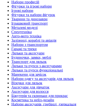
Набори професій
Фігурки та ігрові набори
Ігрові набори
Фігурки та набори фігурок
Тварини та динозаври
Іграшковий транспорт
Металеві моделі
Спецтехніка
Авто-мото техніка
Залізниці, кораблі та авіація
Набори з транспортом
Гаражі та треки
Ляльки та аксесуари
Будиночки, замки, меблі
Транспорт для ляльок
Ляльки та пупси з аксесуарами
Ляльки та пупси функціональні
Манекени для зачісок
Набори одягу та аксесуарів для ляльок
Візочки для ляльок
Аксесуари для дівчаток
Аксесуари для волосся
Біжутерія та скриньки для прикрас
Косметика та нейл-дизайн
Набори аксесуарів, гребінці, дзеркальця