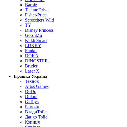
Barbie
TechnoDrive
Fisher-Price
Screechers Wild
TY
Disney Princess
GooJitZu
Kiddi Smart
LUKKY
Funko
DOKA
DINOSTER
Bruder
Laser X
Іграшка Україна
Технок
Artos Games
DoDo
Doloni
G-Toys
Бамсик
ВладиТойс
Данко Тойс
Копиця