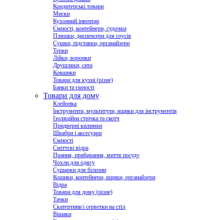
Кондитерські товари
Миски
Кухонний інвентар
Ємності, контейнери, судочки
Пляшки, диспенсери для соусів
Сушки, підставки, органайзери
Терки
Лійки, воронки
Друшляки, сита
Ковшики
Товари для кухні (різне)
Банки та ємності
Товари для дому
Клейонка
Інструменти, мультитули, ящики для інструментів
Ізоляційна стрічка та скотч
Придверні килимки
Швабри і аксесуари
Ємності
Сміттєві відра
Прання, прибирання, миття посуду
Чохли для одягу
Сушарки для білизни
Кошики, контейнери, ящики, органайзери
Відра
Товари для дому (різне)
Тачки
Скатертини і серветки на стіл
Вішаки