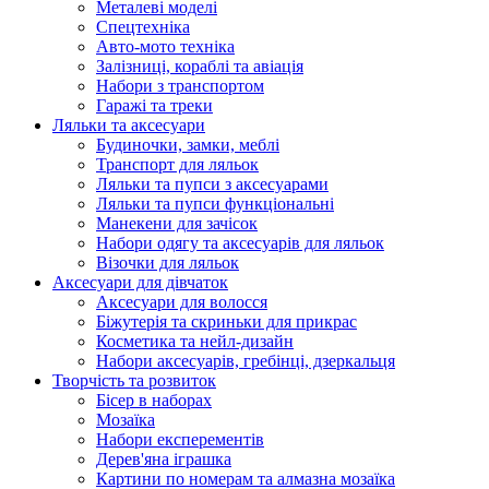
Металеві моделі
Спецтехніка
Авто-мото техніка
Залізниці, кораблі та авіація
Набори з транспортом
Гаражі та треки
Ляльки та аксесуари
Будиночки, замки, меблі
Транспорт для ляльок
Ляльки та пупси з аксесуарами
Ляльки та пупси функціональні
Манекени для зачісок
Набори одягу та аксесуарів для ляльок
Візочки для ляльок
Аксесуари для дівчаток
Аксесуари для волосся
Біжутерія та скриньки для прикрас
Косметика та нейл-дизайн
Набори аксесуарів, гребінці, дзеркальця
Творчість та розвиток
Бісер в наборах
Мозаїка
Набори експерементів
Дерев'яна іграшка
Картини по номерам та алмазна мозаїка