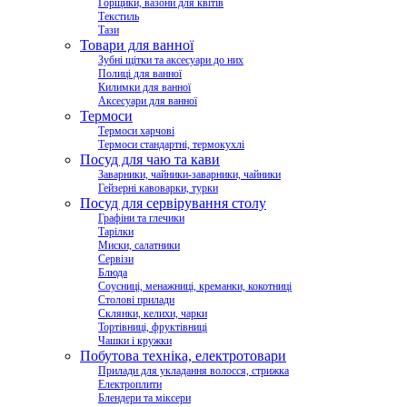
Горщики, вазони для квітів
Текстиль
Тази
Товари для ванної
Зубні щітки та аксесуари до них
Полиці для ванної
Килимки для ванної
Аксесуари для ванної
Термоси
Термоси харчові
Термоси стандартні, термокухлі
Посуд для чаю та кави
Заварники, чайники-заварники, чайники
Гейзерні кавоварки, турки
Посуд для сервірування столу
Графіни та глечики
Тарілки
Миски, салатники
Сервізи
Блюда
Соусниці, менажниці, креманки, кокотниці
Столові прилади
Склянки, келихи, чарки
Тортівниці, фруктівниці
Чашки і кружки
Побутова техніка, електротовари
Прилади для укладання волосся, стрижка
Електроплити
Блендери та міксери