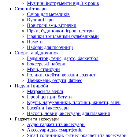
Музичні інструменти від 3-х років
Сезонні товари
Сачок для метеликів
Вуличні ігри
Повітряні змії, вітрячки
Гірки, будиночки, ігрові центри
Іграшки з мильними бульбашками
Намети
Набори для пісочниці
Спорт та відпочинок
Бадмінтон, теніс, дартс, баскетбол
Боксерські набори
М'ячі, стрибуни
Ролики, скейти, ковзани , захист
Тренажери, батути, фітнес
Надувні вироби
Матраси та меблі
Ігрові центри, батути
Круги, нарукавники, плотики, жилети, м'ячі
Басейни і аксесуари
Насоси, човни, аксесуари для плавання
Гаджети та аксесуари
Аудіо-гаджети та аксесуари
Аксесуари для смартфонів
Smart-годинники, фітнес-браслети та аксесуари