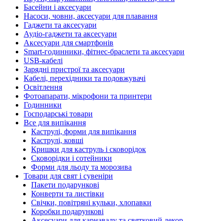
Басейни і аксесуари
Насоси, човни, аксесуари для плавання
Гаджети та аксесуари
Аудіо-гаджети та аксесуари
Аксесуари для смартфонів
Smart-годинники, фітнес-браслети та аксесуари
USB-кабелі
Зарядні пристрої та аксесуари
Кабелі, перехідники та подовжувачі
Освітлення
Фотоапарати, мікрофони та принтери
Годинники
Господарські товари
Все для випікання
Каструлі, форми для випікання
Каструлі, ковші
Кришки для каструль і сковорідок
Сковорідки і сотейники
Форми для льоду та морозива
Товари для свят і сувеніри
Пакети подарункові
Конверти та листівки
Свічки, повітряні кульки, хлопавки
Коробки подарункові
Аксесуари для карнавалу та святковий декор