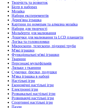
Творчість та розвиток
Бісер в наборах
Мозаїка
Набори експерементів
Дерев'яна іграшка
Картини по номерам та алмазна мозаїка
Набори для творчості
Мольберти для малювання
Дощечки для малювання та LCD планшети
Логіка та головоломки
Мікроскопи, телескопи, підзорні труби
М'які іграшки
Функціональні м'які іграшки
Тварини
Персонажі мультфільмів
Ляльки з тканини
Сумочки ,брелки, подушки
М'яка іграшка в наборі
Настільні ігри
Економічні настільні ігри
Електронні ігри
Розважальні настільні ігри
Розвиваючі настільні ігри
Спортивні настільні ігри
Пазли