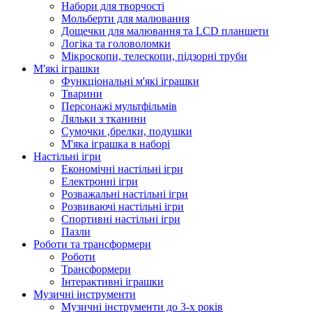
Набори для творчості
Мольберти для малювання
Дощечки для малювання та LCD планшети
Логіка та головоломки
Мікроскопи, телескопи, підзорні труби
М'які іграшки
Функціональні м'які іграшки
Тварини
Персонажі мультфільмів
Ляльки з тканини
Сумочки ,брелки, подушки
М'яка іграшка в наборі
Настільні ігри
Економічні настільні ігри
Електронні ігри
Розважальні настільні ігри
Розвиваючі настільні ігри
Спортивні настільні ігри
Пазли
Роботи та трансформери
Роботи
Трансформери
Інтерактивні іграшки
Музичні інструменти
Музичні інструменти до 3-х років