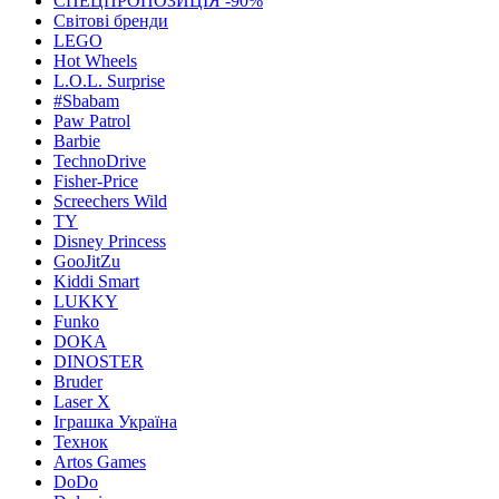
СПЕЦПРОПОЗИЦІЯ -90%
Світові бренди
LEGO
Hot Wheels
L.O.L. Surprise
#Sbabam
Paw Patrol
Barbie
TechnoDrive
Fisher-Price
Screechers Wild
TY
Disney Princess
GooJitZu
Kiddi Smart
LUKKY
Funko
DOKA
DINOSTER
Bruder
Laser X
Іграшка Україна
Технок
Artos Games
DoDo