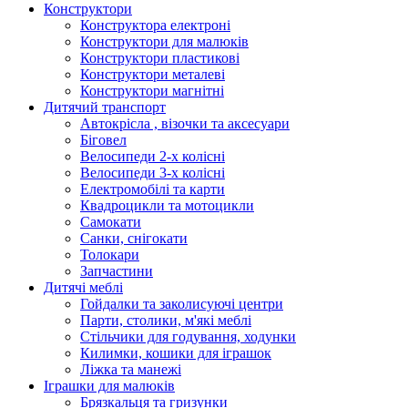
Конструктори
Конструктора електроні
Конструктори для малюків
Конструктори пластикові
Конструктори металеві
Конструктори магнітні
Дитячий транспорт
Автокрісла , візочки та аксесуари
Біговел
Велосипеди 2-х колісні
Велосипеди 3-х колісні
Електромобілі та карти
Квадроцикли та мотоцикли
Самокати
Санки, снігокати
Толокари
Запчастини
Дитячі меблі
Гойдалки та заколисуючі центри
Парти, столики, м'які меблі
Стільчики для годування, ходунки
Килимки, кошики для іграшок
Ліжка та манежі
Іграшки для малюків
Брязкальця та гризунки