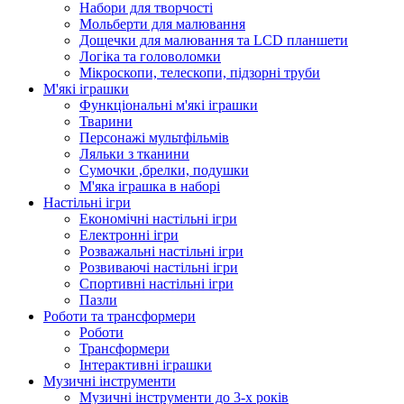
Набори для творчості
Мольберти для малювання
Дощечки для малювання та LCD планшети
Логіка та головоломки
Мікроскопи, телескопи, підзорні труби
М'які іграшки
Функціональні м'які іграшки
Тварини
Персонажі мультфільмів
Ляльки з тканини
Сумочки ,брелки, подушки
М'яка іграшка в наборі
Настільні ігри
Економічні настільні ігри
Електронні ігри
Розважальні настільні ігри
Розвиваючі настільні ігри
Спортивні настільні ігри
Пазли
Роботи та трансформери
Роботи
Трансформери
Інтерактивні іграшки
Музичні інструменти
Музичні інструменти до 3-х років