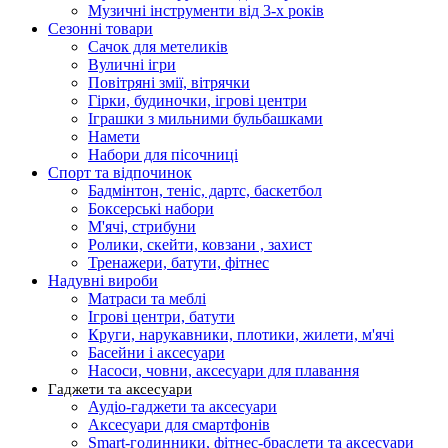
Музичні інструменти від 3-х років
Сезонні товари
Сачок для метеликів
Вуличні ігри
Повітряні змії, вітрячки
Гірки, будиночки, ігрові центри
Іграшки з мильними бульбашками
Намети
Набори для пісочниці
Спорт та відпочинок
Бадмінтон, теніс, дартс, баскетбол
Боксерські набори
М'ячі, стрибуни
Ролики, скейти, ковзани , захист
Тренажери, батути, фітнес
Надувні вироби
Матраси та меблі
Ігрові центри, батути
Круги, нарукавники, плотики, жилети, м'ячі
Басейни і аксесуари
Насоси, човни, аксесуари для плавання
Гаджети та аксесуари
Аудіо-гаджети та аксесуари
Аксесуари для смартфонів
Smart-годинники, фітнес-браслети та аксесуари