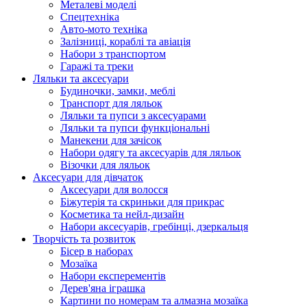
Металеві моделі
Спецтехніка
Авто-мото техніка
Залізниці, кораблі та авіація
Набори з транспортом
Гаражі та треки
Ляльки та аксесуари
Будиночки, замки, меблі
Транспорт для ляльок
Ляльки та пупси з аксесуарами
Ляльки та пупси функціональні
Манекени для зачісок
Набори одягу та аксесуарів для ляльок
Візочки для ляльок
Аксесуари для дівчаток
Аксесуари для волосся
Біжутерія та скриньки для прикрас
Косметика та нейл-дизайн
Набори аксесуарів, гребінці, дзеркальця
Творчість та розвиток
Бісер в наборах
Мозаїка
Набори експерементів
Дерев'яна іграшка
Картини по номерам та алмазна мозаїка