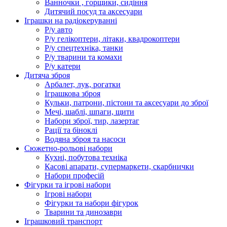
Ванночки , горщики, сидіння
Дитячий посуд та аксесуари
Іграшки на радіокеруванні
Р/у авто
Р/у гелікоптери, літаки, квадрокоптери
Р/у спецтехніка, танки
Р/у тварини та комахи
Р/у катери
Дитяча зброя
Арбалет, лук, рогатки
Іграшкова зброя
Кульки, патрони, пістони та аксесуари до зброї
Мечі, шаблі, шпаги, щити
Набори зброї, тир, лазертаг
Рації та біноклі
Водяна зброя та насоси
Сюжетно-рольові набори
Кухні, побутова техніка
Касові апарати, супермаркети, скарбнички
Набори професій
Фігурки та ігрові набори
Ігрові набори
Фігурки та набори фігурок
Тварини та динозаври
Іграшковий транспорт