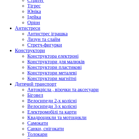
Стратег
Тігрес
Юніка
Ідейка
Оріон
Антистреси
Антистрес іграшка
Лизун та слайм
Стретч-фигурки
Конструктори
Конструктора електроні
Конструктори для малюків
Конструктори пластикові
Конструктори металеві
Конструктори магнітні
Дитячий транспорт
Автокрісла , візочки та аксесуари
Біговел
Велосипеди 2-х колісні
Велосипеди 3-х колісні
Електромобілі та карти
Квадроцикли та мотоцикли
Самокати
Санки, снігокати
Толокари