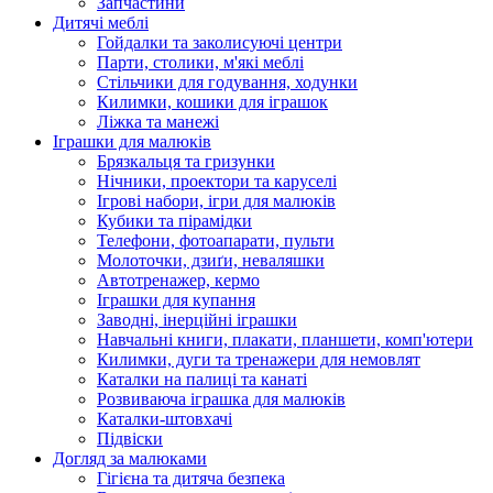
Запчастини
Дитячі меблі
Гойдалки та заколисуючі центри
Парти, столики, м'які меблі
Стільчики для годування, ходунки
Килимки, кошики для іграшок
Ліжка та манежі
Іграшки для малюків
Брязкальця та гризунки
Нічники, проектори та каруселі
Ігрові набори, ігри для малюків
Кубики та пірамідки
Телефони, фотоапарати, пульти
Молоточки, дзиґи, неваляшки
Автотренажер, кермо
Іграшки для купання
Заводні, інерційні іграшки
Навчальні книги, плакати, планшети, комп'ютери
Килимки, дуги та тренажери для немовлят
Каталки на палиці та канаті
Розвиваюча іграшка для малюків
Каталки-штовхачі
Підвіски
Догляд за малюками
Гігієна та дитяча безпека