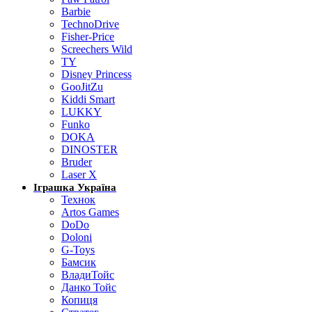
Barbie
TechnoDrive
Fisher-Price
Screechers Wild
TY
Disney Princess
GooJitZu
Kiddi Smart
LUKKY
Funko
DOKA
DINOSTER
Bruder
Laser X
Іграшка Україна
Технок
Artos Games
DoDo
Doloni
G-Toys
Бамсик
ВладиТойс
Данко Тойс
Копиця