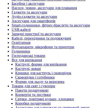
Басейни і аксесуари
Насоси, човни, аксесуари для плавання
Гаджети та аксесуари
Аудіо-гаджети та аксесуари
Аксесуари для смартфонів
Smart-годинники, фітнес-браслети та аксесуари
USB-кабелі
Зарядні пристрої та аксесуари
Кабелі, перехідники та подовжувачі
Освітлення
Фотоапарати, мікрофони та принтери
Годинники
Господарські товари
Все для випікання
Каструлі, форми для випікання
Каструлі, ковші
Кришки для каструль і сковорідок
Сковорідки і сотейники
Форми для льоду та морозива
Товари для свят і сувеніри
Пакети подарункові
Конверти та листівки
Свічки, повітряні кульки, хлопавки
Коробки подарункові
Аксесуари для карнавалу та святковий декор