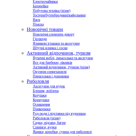
Електрочайники
Батарейки
Побутова техніка (різне)
Тостери/бутербродниці/вафельниці
Ваги
Праска
Новорічні товари
Новорічні елементи декору
Гірлянди
Ялинкові іграшки та аксесуари
Штучні ялинки і сосни
Активний відпочинок, туризм
Вуличні меблі, парасольки та аксесуари
Все для барбекю, пікніків
Активний відпочинок, туризм (різне)
Окуляри сонцезахисні
Парасольки і дощовики
Риболовля
Аксесуари для вудок
Блешня, воблера
Котушки
Кормушки
Оснащення
Прикормки
Род-поди і підставки під вудилища
Риболовля (різне)
Садки, підсаки, багри
Спінінги, вудки
Ящики, коробки, сумки для риболовлі