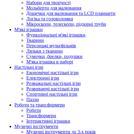
Набори для творчості
Мольберти для малювання
Дощечки для малювання та LCD планшети
Логіка та головоломки
Мікроскопи, телескопи, підзорні труби
М'які іграшки
Функціональні м'які іграшки
Тварини
Персонажі мультфільмів
Ляльки з тканини
Сумочки ,брелки, подушки
М'яка іграшка в наборі
Настільні ігри
Економічні настільні ігри
Електронні ігри
Розважальні настільні ігри
Розвиваючі настільні ігри
Спортивні настільні ігри
Пазли
Роботи та трансформери
Роботи
Трансформери
Інтерактивні іграшки
Музичні інструменти
Музичні інструменти до 3-х років