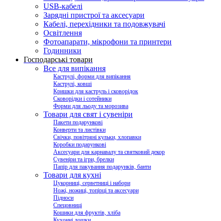
USB-кабелі
Зарядні пристрої та аксесуари
Кабелі, перехідники та подовжувачі
Освітлення
Фотоапарати, мікрофони та принтери
Годинники
Господарські товари
Все для випікання
Каструлі, форми для випікання
Каструлі, ковші
Кришки для каструль і сковорідок
Сковорідки і сотейники
Форми для льоду та морозива
Товари для свят і сувеніри
Пакети подарункові
Конверти та листівки
Свічки, повітряні кульки, хлопавки
Коробки подарункові
Аксесуари для карнавалу та святковий декор
Сувеніри та ігри, брелки
Папір для пакування подарунків, банти
Товари для кухні
Цукорниці, серветниці і набори
Ножі, ножиці, топірці та аксесуари
Підноси
Спецовниці
Кошики для фруктів, хліба
Кухонні дошки