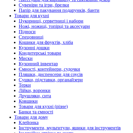
Сувеніри та ігри, брелки
Папір для пакування подарунків, банти
Товари для кухні
Цукорниці, серветниці і набори
Ножі, ножиці, топірці та аксесуари
Підноси
Спецовниці
Кошики для фруктів, хліба
Кухонні дошки
Кондитерські товари
Миски
Кухонний інвентар
Ємності, контейнери, судочки
Пляшки, диспенсери для соусів
Сушки, підставки, органайзери
Терки
Лійки, воронки
Друшляки, сита
Ковшики
Товари для кухні (різне)
Банки та ємності
Товари для дому
Клейонка
Інструменти, мультитули, ящики для інструментів