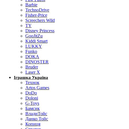
Barbie
TechnoDrive
Fisher-Price
Screechers Wild
TY
Disney Princess
GooJitZu
Kiddi Smart
LUKKY
Funko
DOKA
DINOSTER
Bruder
Laser X
Іграшка Україна
Технок
Artos Games
DoDo
Doloni
G-Toys
Бамсик
ВладиТойс
Данко Тойс
Копиця