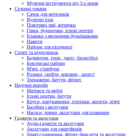
Музичні інструменти від 3-х років
Сезонні товари
Сачок для метеликів
Вуличні ігри
Повітряні змії, вітрячки
Гірки, будиночки, ігрові центри
Іграшки з мильними бульбашками
Намети
Набори для пісочниці
Спорт та відпочинок
Бадмінтон, теніс, дартс, баскетбол
Боксерські набори
М'ячі, стрибуни
Ролики, скейти, ковзани , захист
Тренажери, батути, фітнес
Надувні вироби
Матраси та меблі
Ігрові центри, батути
Круги, нарукавники, плотики, жилети, м'ячі
Басейни і аксесуари
Насоси, човни, аксесуари для плавання
Гаджети та аксесуари
Аудіо-гаджети та аксесуари
Аксесуари для смартфонів
Smart-годинники, фітнес-браслети та аксесуари