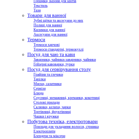
Горщики, вазони для квітів
Текстиль
Тази
Товари для ванної
Зубні щітки та аксесуари до них
Полиці для ванної
Килимки для ванної
Аксесуари для ванної
Термоси
Термоси харчові
Термоси стандартні, термокухлі
Посуд для чаю та кави
Заварники, чайники-заварники, чайники
Гейзерні кавоварки, турки
Посуд для сервірування столу
Графіни та глечики
Тарілки
Миски, салатники
Сервізи
Блюда
Соусниці, менажниці, креманки, кокотниці
Столові прилади
Склянки, келихи, чарки
Тортівниці, фруктівниці
Чашки і кружки
Побутова техніка, електротовари
Прилади для укладання волосся, стрижка
Електроплити
Блендери та міксери