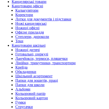
Канцелярські товари
Канцтовари офісні
Калькулятори
Коректори
Лотки для документів і підставки
Ножі канцелярські
Ножиці офісні
Офісне приладдя
Степлери, дироколи
Теки
Канцтовари шкільні
Ножиці дитячі
Готовальні, циркулі
Ланчбокси, термоси, пляшечки
Лінійки, трикутники, транспортири
Крейда
Обкладинки
Шкільний асортимент
Папки для зошитів, праці
Папки для школи
Альбоми
Кольоровий папір
Кольоровий картон
Гумки
Стругачки