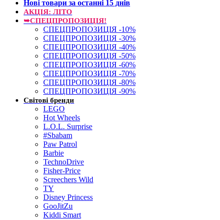
Нові товари за останнi 15 днiв
АКЦІЯ: ЛІТО
➥СПЕЦПРОПОЗИЦІЯ!
СПЕЦПРОПОЗИЦІЯ -10%
СПЕЦПРОПОЗИЦІЯ -30%
СПЕЦПРОПОЗИЦІЯ -40%
СПЕЦПРОПОЗИЦІЯ -50%
СПЕЦПРОПОЗИЦІЯ -60%
СПЕЦПРОПОЗИЦІЯ -70%
СПЕЦПРОПОЗИЦІЯ -80%
СПЕЦПРОПОЗИЦІЯ -90%
Світові бренди
LEGO
Hot Wheels
L.O.L. Surprise
#Sbabam
Paw Patrol
Barbie
TechnoDrive
Fisher-Price
Screechers Wild
TY
Disney Princess
GooJitZu
Kiddi Smart