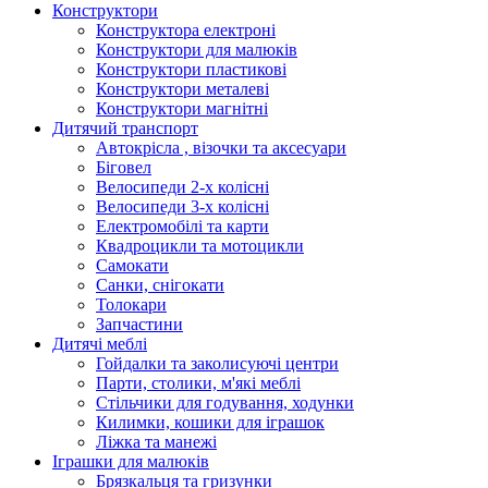
Конструктори
Конструктора електроні
Конструктори для малюків
Конструктори пластикові
Конструктори металеві
Конструктори магнітні
Дитячий транспорт
Автокрісла , візочки та аксесуари
Біговел
Велосипеди 2-х колісні
Велосипеди 3-х колісні
Електромобілі та карти
Квадроцикли та мотоцикли
Самокати
Санки, снігокати
Толокари
Запчастини
Дитячі меблі
Гойдалки та заколисуючі центри
Парти, столики, м'які меблі
Стільчики для годування, ходунки
Килимки, кошики для іграшок
Ліжка та манежі
Іграшки для малюків
Брязкальця та гризунки