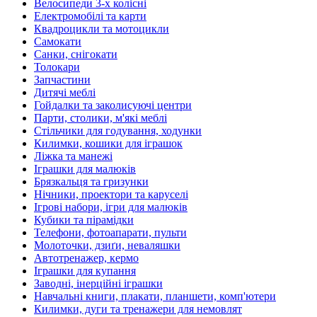
Велосипеди 3-х колісні
Електромобілі та карти
Квадроцикли та мотоцикли
Самокати
Санки, снігокати
Толокари
Запчастини
Дитячі меблі
Гойдалки та заколисуючі центри
Парти, столики, м'які меблі
Стільчики для годування, ходунки
Килимки, кошики для іграшок
Ліжка та манежі
Іграшки для малюків
Брязкальця та гризунки
Нічники, проектори та каруселі
Ігрові набори, ігри для малюків
Кубики та пірамідки
Телефони, фотоапарати, пульти
Молоточки, дзиґи, неваляшки
Автотренажер, кермо
Іграшки для купання
Заводні, інерційні іграшки
Навчальні книги, плакати, планшети, комп'ютери
Килимки, дуги та тренажери для немовлят