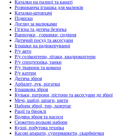
Каталки на палиці та канаті
Розвиваюча іграшка для малюків
Каталки-штовхачі
Підвіски
Догляд за малюками
Гігієна та дитяча безпека
Ванночки , горщики, сидіння
Дитячий посуд та аксесуари
Іграшки на радіокеруванні
Р/у авто
Р/у гелікоптери, літаки, квадрокоптери
Р/у спецтехніка, танки
Р/у тварини та комахи
Р/у катери
Дитяча зброя
Арбалет, лук, рогатки
Іграшкова зброя
Кульки, патрони, пістони та аксесуари до зброї
Мечі, шаблі, шпаги, щити
Набори зброї, тир, лазертаг
Рації та біноклі
Водяна зброя та насоси
Сюжетно-рольові набори
Кухні, побутова техніка
Касові апарати, супермаркети, скарбнички