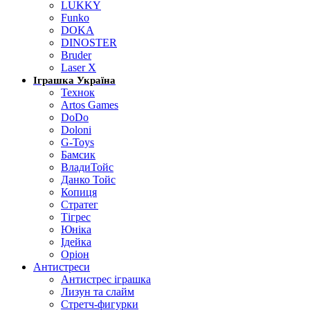
LUKKY
Funko
DOKA
DINOSTER
Bruder
Laser X
Іграшка Україна
Технок
Artos Games
DoDo
Doloni
G-Toys
Бамсик
ВладиТойс
Данко Тойс
Копиця
Стратег
Тігрес
Юніка
Ідейка
Оріон
Антистреси
Антистрес іграшка
Лизун та слайм
Стретч-фигурки