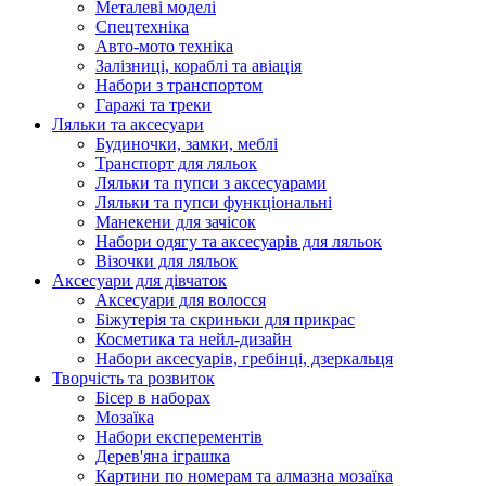
Металеві моделі
Спецтехніка
Авто-мото техніка
Залізниці, кораблі та авіація
Набори з транспортом
Гаражі та треки
Ляльки та аксесуари
Будиночки, замки, меблі
Транспорт для ляльок
Ляльки та пупси з аксесуарами
Ляльки та пупси функціональні
Манекени для зачісок
Набори одягу та аксесуарів для ляльок
Візочки для ляльок
Аксесуари для дівчаток
Аксесуари для волосся
Біжутерія та скриньки для прикрас
Косметика та нейл-дизайн
Набори аксесуарів, гребінці, дзеркальця
Творчість та розвиток
Бісер в наборах
Мозаїка
Набори експерементів
Дерев'яна іграшка
Картини по номерам та алмазна мозаїка