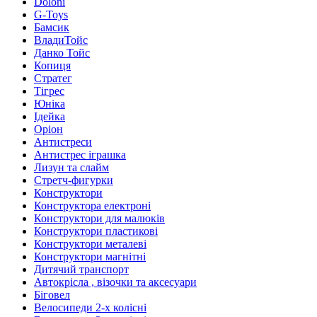
Doloni
G-Toys
Бамсик
ВладиТойс
Данко Тойс
Копиця
Стратег
Тігрес
Юніка
Ідейка
Оріон
Антистреси
Антистрес іграшка
Лизун та слайм
Стретч-фигурки
Конструктори
Конструктора електроні
Конструктори для малюків
Конструктори пластикові
Конструктори металеві
Конструктори магнітні
Дитячий транспорт
Автокрісла , візочки та аксесуари
Біговел
Велосипеди 2-х колісні