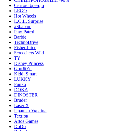
СПЕЦПРОПОЗИЦІЯ -90%
Світові бренди
LEGO
Hot Wheels
L.O.L. Surprise
#Sbabam
Paw Patrol
Barbie
TechnoDrive
Fisher-Price
Screechers Wild
TY
Disney Princess
GooJitZu
Kiddi Smart
LUKKY
Funko
DOKA
DINOSTER
Bruder
Laser X
Іграшка Україна
Технок
Artos Games
DoDo