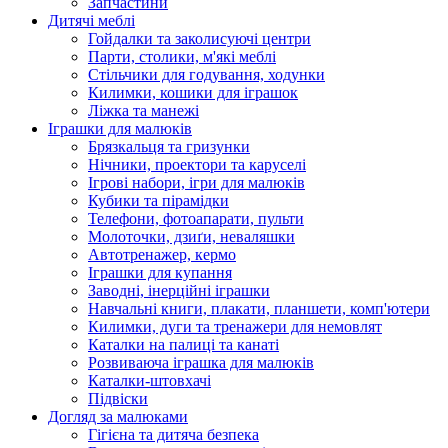
Запчастини
Дитячі меблі
Гойдалки та заколисуючі центри
Парти, столики, м'які меблі
Стільчики для годування, ходунки
Килимки, кошики для іграшок
Ліжка та манежі
Іграшки для малюків
Брязкальця та гризунки
Нічники, проектори та каруселі
Ігрові набори, ігри для малюків
Кубики та пірамідки
Телефони, фотоапарати, пульти
Молоточки, дзиґи, неваляшки
Автотренажер, кермо
Іграшки для купання
Заводні, інерційні іграшки
Навчальні книги, плакати, планшети, комп'ютери
Килимки, дуги та тренажери для немовлят
Каталки на палиці та канаті
Розвиваюча іграшка для малюків
Каталки-штовхачі
Підвіски
Догляд за малюками
Гігієна та дитяча безпека