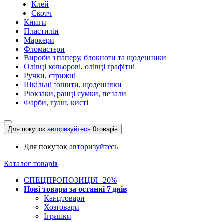
Клей
Скотч
Книги
Пластилін
Маркери
Фломастери
Вироби з паперу, блокноти та щоденники
Олівці кольорові, олівці графітні
Ручки, стрижні
Шкільні зошити, щоденники
Рюкзаки, ранці сумки, пенали
Фарби, гуаш, кисті
Для покупок
авторизуйтесь
0
товарів
Для покупок
авторизуйтесь
Каталог товарів
СПЕЦПРОПОЗИЦІЯ -20%
Нові товари за останнi 7 днiв
Канцтовари
Хозтовари
Іграшки