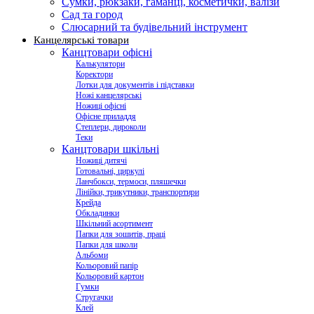
Сумки, рюкзаки, гаманці, косметички, валізи
Сад та город
Слюсарний та будівельний інструмент
Канцелярські товари
Канцтовари офісні
Калькулятори
Коректори
Лотки для документів і підставки
Ножі канцелярські
Ножиці офісні
Офісне приладдя
Степлери, дироколи
Теки
Канцтовари шкільні
Ножиці дитячі
Готовальні, циркулі
Ланчбокси, термоси, пляшечки
Лінійки, трикутники, транспортири
Крейда
Обкладинки
Шкільний асортимент
Папки для зошитів, праці
Папки для школи
Альбоми
Кольоровий папір
Кольоровий картон
Гумки
Стругачки
Клей