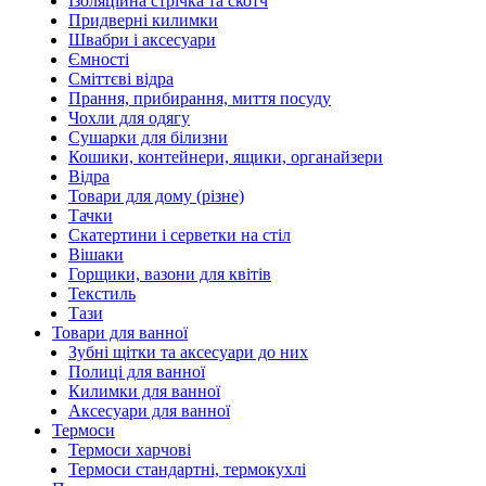
Ізоляційна стрічка та скотч
Придверні килимки
Швабри і аксесуари
Ємності
Сміттєві відра
Прання, прибирання, миття посуду
Чохли для одягу
Сушарки для білизни
Кошики, контейнери, ящики, органайзери
Відра
Товари для дому (різне)
Тачки
Скатертини і серветки на стіл
Вішаки
Горщики, вазони для квітів
Текстиль
Тази
Товари для ванної
Зубні щітки та аксесуари до них
Полиці для ванної
Килимки для ванної
Аксесуари для ванної
Термоси
Термоси харчові
Термоси стандартні, термокухлі