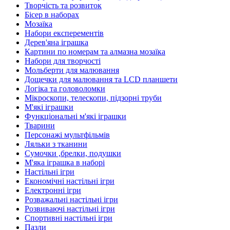
Творчість та розвиток
Бісер в наборах
Мозаїка
Набори експерементів
Дерев'яна іграшка
Картини по номерам та алмазна мозаїка
Набори для творчості
Мольберти для малювання
Дощечки для малювання та LCD планшети
Логіка та головоломки
Мікроскопи, телескопи, підзорні труби
М'які іграшки
Функціональні м'які іграшки
Тварини
Персонажі мультфільмів
Ляльки з тканини
Сумочки ,брелки, подушки
М'яка іграшка в наборі
Настільні ігри
Економічні настільні ігри
Електронні ігри
Розважальні настільні ігри
Розвиваючі настільні ігри
Спортивні настільні ігри
Пазли