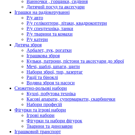
Ванночки , горщики, сидіння
Дитячий посуд та аксесуари
Іграшки на радіокеруванні
Р/у авто
Р/у гелікоптери, літаки, квадрокоптери
Р/у спецтехніка, танки
Р/у тварини та комахи
Р/у катери
Дитяча зброя
Арбалет, лук, рогатки
Іграшкова зброя
Кульки, патрони, пістони та аксесуари до зброї
Мечі, шаблі, шпаги, щити
Набори зброї, тир, лазертаг
Рації та біноклі
Водяна зброя та насоси
Сюжетно-рольові набори
Кухні, побутова техніка
Касові апарати, супермаркети, скарбнички
Набори професій
Фігурки та ігрові набори
Ігрові набори
Фігурки та набори фігурок
Тварини та динозаври
Іграшковий транспорт