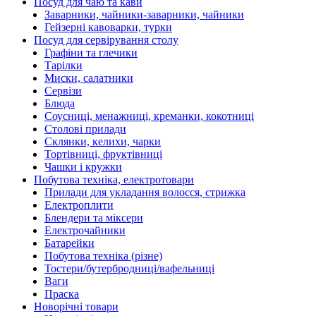
Посуд для чаю та кави
Заварники, чайники-заварники, чайники
Гейзерні кавоварки, турки
Посуд для сервірування столу
Графіни та глечики
Тарілки
Миски, салатники
Сервізи
Блюда
Соусниці, менажниці, креманки, кокотниці
Столові прилади
Склянки, келихи, чарки
Тортівниці, фруктівниці
Чашки і кружки
Побутова техніка, електротовари
Прилади для укладання волосся, стрижка
Електроплити
Блендери та міксери
Електрочайники
Батарейки
Побутова техніка (різне)
Тостери/бутербродниці/вафельниці
Ваги
Праска
Новорічні товари