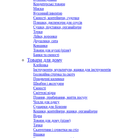
Кондитерські товари
Миски
Кухонний інвентар
Ємності, контейнери, судочки
Пляшки, диспенсери для соусів
Сушки, підставки, органайзери
Терки
Лійки, воронки
Друшляки, сита
Ковшики
Товари для кухні (різне)
Банки та ємності
Товари для дому
Клейонка
Інструменти, мультитули, ящики для інструментів
Ізоляційна стрічка та скотч
Придверні килимки
Швабри і аксесуари
Ємності
Сміттєві відра
Прання, прибирання, миття посуду
Чохли для одягу
Сушарки для білизни
Кошики, контейнери, ящики, органайзери
Відра
Товари для дому (різне)
Тачки
Скатертини і серветки на стіл
Вішаки