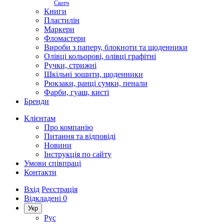
Скотч
Книги
Пластилін
Маркери
Фломастери
Вироби з паперу, блокноти та щоденники
Олівці кольорові, олівці графітні
Ручки, стрижні
Шкільні зошити, щоденники
Рюкзаки, ранці сумки, пенали
Фарби, гуаш, кисті
Бренди
Клієнтам
Про компанію
Питання та відповіді
Новини
Інструкція по сайту
Умови співпраці
Контакти
Вхід
Реєстрація
Відкладені
0
Укр
Рус