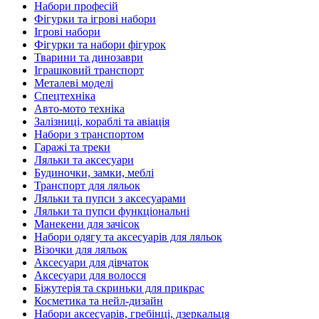
Набори професій
Фігурки та ігрові набори
Ігрові набори
Фігурки та набори фігурок
Тварини та динозаври
Іграшковий транспорт
Металеві моделі
Спецтехніка
Авто-мото техніка
Залізниці, кораблі та авіація
Набори з транспортом
Гаражі та треки
Ляльки та аксесуари
Будиночки, замки, меблі
Транспорт для ляльок
Ляльки та пупси з аксесуарами
Ляльки та пупси функціональні
Манекени для зачісок
Набори одягу та аксесуарів для ляльок
Візочки для ляльок
Аксесуари для дівчаток
Аксесуари для волосся
Біжутерія та скриньки для прикрас
Косметика та нейл-дизайн
Набори аксесуарів, гребінці, дзеркальця