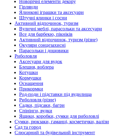
Новорічні елементи декору
Гірлянди
Ялинкові іграшки та аксесуари
Штучні ялинки і сосни
Активний відпочинок, туризм
Вуличні меблі, парасольки та аксесуари
Все для барбекю, пікніків
Активний відпочинок, туризм (різне)
Окуляри сонцезахисні
Парасольки і дощовики
Риболовля
Аксесуари для вудок
Блешня, воблера
Котушки
Кормушки
Оснащення
Прикормки
Род-поди і підставки під вудилища
Риболовля (різне)
Садки, підсаки, багри
Спінінги, вудки
Ящики, коробки, сумки для риболовлі
Сумки, рюкзаки, гаманці, косметички, валізи
Сад та город
Слюсарний та будівельний інструмент