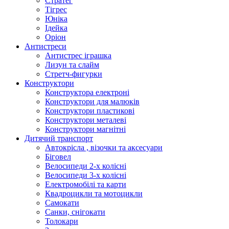
Стратег
Тігрес
Юніка
Ідейка
Оріон
Антистреси
Антистрес іграшка
Лизун та слайм
Стретч-фигурки
Конструктори
Конструктора електроні
Конструктори для малюків
Конструктори пластикові
Конструктори металеві
Конструктори магнітні
Дитячий транспорт
Автокрісла , візочки та аксесуари
Біговел
Велосипеди 2-х колісні
Велосипеди 3-х колісні
Електромобілі та карти
Квадроцикли та мотоцикли
Самокати
Санки, снігокати
Толокари