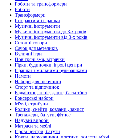
Роботи та трансформери
Роботи
Трансформери
Інтерактивні іграшки
Музичні інструменти
Музичні інструменти до 3-х років
Музичні інструменти від 3-х років
Сезонні товари
Сачок для метеликів
Вуличні ігри
Повітряні змії, вітрячки
Гірки, будиночки, ігрові центри
Іграшки з мильними бульбашками
Намети
Набори для пісочниці
Спорт та відпочинок
Бадмінтон, теніс, дартс, баскетбол
Боксерські набори
М'ячі, стрибуни
Ролики, скейти, ковзани , захист
Тренажери, батути, фітнес
Надувні вироби
Матраси та меблі
Ігрові центри, батути
Круги, нарукавники, плотики, жилети, м'ячі