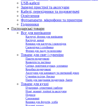
USB-кабелі
Зарядні пристрої та аксесуари
Кабелі, перехідники та подовжувачі
Освітлення
Фотоапарати, мікрофони та принтери
Годинники
Господарські товари
Все для випікання
Каструлі, форми для випікання
Каструлі, ковші
Кришки для каструль і сковорідок
Сковорідки і сотейники
Форми для льоду та морозива
Товари для свят і сувеніри
Пакети подарункові
Конверти та листівки
Свічки, повітряні кульки, хлопавки
Коробки подарункові
Аксесуари для карнавалу та святковий декор
Сувеніри та ігри, брелки
Папір для пакування подарунків, банти
Товари для кухні
Цукорниці, серветниці і набори
Ножі, ножиці, топірці та аксесуари
Підноси
Спецовниці
Кошики для фруктів, хліба
Кухонні дошки