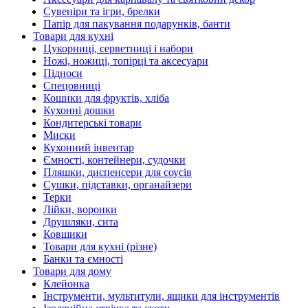
Сувеніри та ігри, брелки
Папір для пакування подарунків, банти
Товари для кухні
Цукорниці, серветниці і набори
Ножі, ножиці, топірці та аксесуари
Підноси
Спецовниці
Кошики для фруктів, хліба
Кухонні дошки
Кондитерські товари
Миски
Кухонний інвентар
Ємності, контейнери, судочки
Пляшки, диспенсери для соусів
Сушки, підставки, органайзери
Терки
Лійки, воронки
Друшляки, сита
Ковшики
Товари для кухні (різне)
Банки та ємності
Товари для дому
Клейонка
Інструменти, мультитули, ящики для інструментів