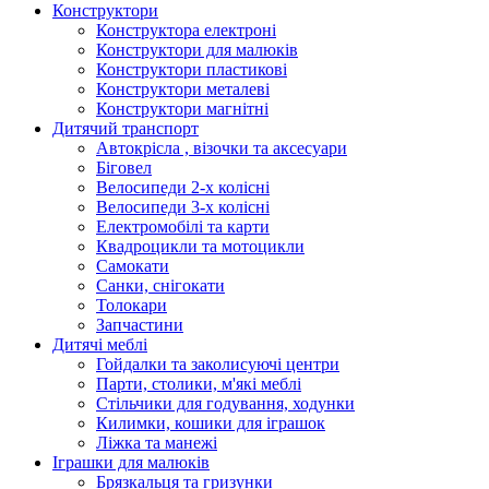
Конструктори
Конструктора електроні
Конструктори для малюків
Конструктори пластикові
Конструктори металеві
Конструктори магнітні
Дитячий транспорт
Автокрісла , візочки та аксесуари
Біговел
Велосипеди 2-х колісні
Велосипеди 3-х колісні
Електромобілі та карти
Квадроцикли та мотоцикли
Самокати
Санки, снігокати
Толокари
Запчастини
Дитячі меблі
Гойдалки та заколисуючі центри
Парти, столики, м'які меблі
Стільчики для годування, ходунки
Килимки, кошики для іграшок
Ліжка та манежі
Іграшки для малюків
Брязкальця та гризунки