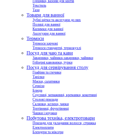
Горщики, вазони для квітів
Текстиль
Тази
Товари для ванної
Зубні щітки та аксесуари до них
Полиці для ванної
Килимки для ванної
Аксесуари для ванної
Термоси
Термоси харчові
Термоси стандартні, термокухлі
Посуд для чаю та кави
Заварники, чайники-заварники, чайники
Гейзерні кавоварки, турки
Посуд для сервірування столу
Графіни та глечики
Тарілки
Миски, салатники
Сервізи
Блюда
Соусниці, менажниці, креманки, кокотниці
Столові прилади
Склянки, келихи, чарки
Тортівниці, фруктівниці
Чашки і кружки
Побутова техніка, електротовари
Прилади для укладання волосся, стрижка
Електроплити
Блендери та міксери