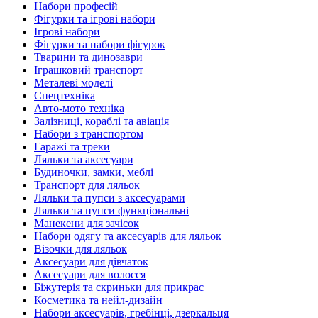
Набори професій
Фігурки та ігрові набори
Ігрові набори
Фігурки та набори фігурок
Тварини та динозаври
Іграшковий транспорт
Металеві моделі
Спецтехніка
Авто-мото техніка
Залізниці, кораблі та авіація
Набори з транспортом
Гаражі та треки
Ляльки та аксесуари
Будиночки, замки, меблі
Транспорт для ляльок
Ляльки та пупси з аксесуарами
Ляльки та пупси функціональні
Манекени для зачісок
Набори одягу та аксесуарів для ляльок
Візочки для ляльок
Аксесуари для дівчаток
Аксесуари для волосся
Біжутерія та скриньки для прикрас
Косметика та нейл-дизайн
Набори аксесуарів, гребінці, дзеркальця