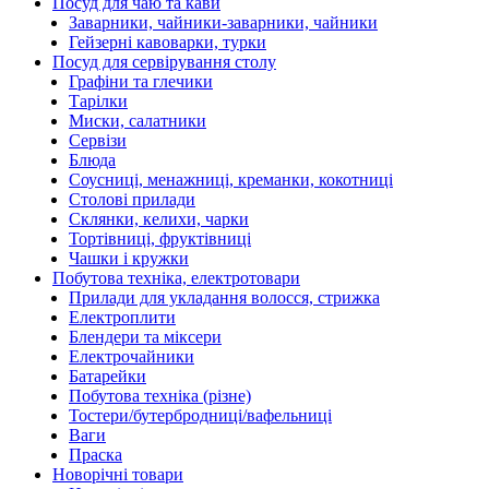
Посуд для чаю та кави
Заварники, чайники-заварники, чайники
Гейзерні кавоварки, турки
Посуд для сервірування столу
Графіни та глечики
Тарілки
Миски, салатники
Сервізи
Блюда
Соусниці, менажниці, креманки, кокотниці
Столові прилади
Склянки, келихи, чарки
Тортівниці, фруктівниці
Чашки і кружки
Побутова техніка, електротовари
Прилади для укладання волосся, стрижка
Електроплити
Блендери та міксери
Електрочайники
Батарейки
Побутова техніка (різне)
Тостери/бутербродниці/вафельниці
Ваги
Праска
Новорічні товари