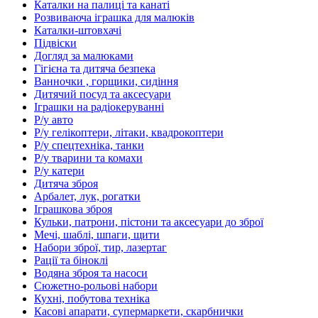
Каталки на палиці та канаті
Розвиваюча іграшка для малюків
Каталки-штовхачі
Підвіски
Догляд за малюками
Гігієна та дитяча безпека
Ванночки , горщики, сидіння
Дитячий посуд та аксесуари
Іграшки на радіокеруванні
Р/у авто
Р/у гелікоптери, літаки, квадрокоптери
Р/у спецтехніка, танки
Р/у тварини та комахи
Р/у катери
Дитяча зброя
Арбалет, лук, рогатки
Іграшкова зброя
Кульки, патрони, пістони та аксесуари до зброї
Мечі, шаблі, шпаги, щити
Набори зброї, тир, лазертаг
Рації та біноклі
Водяна зброя та насоси
Сюжетно-рольові набори
Кухні, побутова техніка
Касові апарати, супермаркети, скарбнички