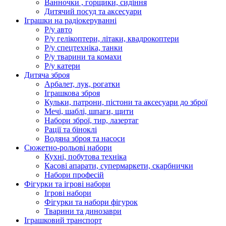
Ванночки , горщики, сидіння
Дитячий посуд та аксесуари
Іграшки на радіокеруванні
Р/у авто
Р/у гелікоптери, літаки, квадрокоптери
Р/у спецтехніка, танки
Р/у тварини та комахи
Р/у катери
Дитяча зброя
Арбалет, лук, рогатки
Іграшкова зброя
Кульки, патрони, пістони та аксесуари до зброї
Мечі, шаблі, шпаги, щити
Набори зброї, тир, лазертаг
Рації та біноклі
Водяна зброя та насоси
Сюжетно-рольові набори
Кухні, побутова техніка
Касові апарати, супермаркети, скарбнички
Набори професій
Фігурки та ігрові набори
Ігрові набори
Фігурки та набори фігурок
Тварини та динозаври
Іграшковий транспорт