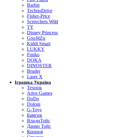
Barbie
TechnoDrive
Fisher-Price
Screechers Wild
TY
Disney Princess
GooJitZu
Kiddi Smart
LUKKY
Funko
DOKA
DINOSTER
Bruder
Laser X
Іграшка Україна
Технок
Artos Games
DoDo
Doloni
G-Toys
Бамсик
ВладиТойс
Данко Тойс
Копиця