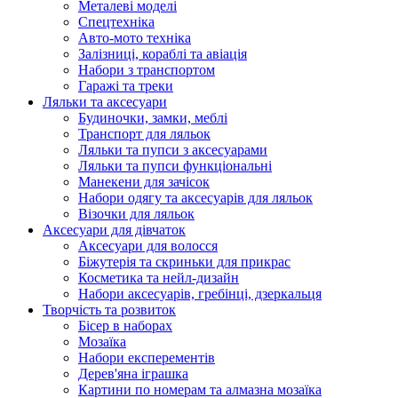
Металеві моделі
Спецтехніка
Авто-мото техніка
Залізниці, кораблі та авіація
Набори з транспортом
Гаражі та треки
Ляльки та аксесуари
Будиночки, замки, меблі
Транспорт для ляльок
Ляльки та пупси з аксесуарами
Ляльки та пупси функціональні
Манекени для зачісок
Набори одягу та аксесуарів для ляльок
Візочки для ляльок
Аксесуари для дівчаток
Аксесуари для волосся
Біжутерія та скриньки для прикрас
Косметика та нейл-дизайн
Набори аксесуарів, гребінці, дзеркальця
Творчість та розвиток
Бісер в наборах
Мозаїка
Набори експерементів
Дерев'яна іграшка
Картини по номерам та алмазна мозаїка