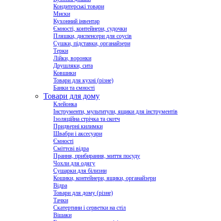
Кондитерські товари
Миски
Кухонний інвентар
Ємності, контейнери, судочки
Пляшки, диспенсери для соусів
Сушки, підставки, органайзери
Терки
Лійки, воронки
Друшляки, сита
Ковшики
Товари для кухні (різне)
Банки та ємності
Товари для дому
Клейонка
Інструменти, мультитули, ящики для інструментів
Ізоляційна стрічка та скотч
Придверні килимки
Швабри і аксесуари
Ємності
Сміттєві відра
Прання, прибирання, миття посуду
Чохли для одягу
Сушарки для білизни
Кошики, контейнери, ящики, органайзери
Відра
Товари для дому (різне)
Тачки
Скатертини і серветки на стіл
Вішаки