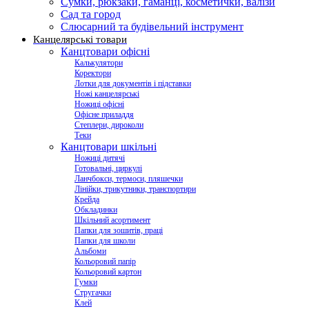
Сумки, рюкзаки, гаманці, косметички, валізи
Сад та город
Слюсарний та будівельний інструмент
Канцелярські товари
Канцтовари офісні
Калькулятори
Коректори
Лотки для документів і підставки
Ножі канцелярські
Ножиці офісні
Офісне приладдя
Степлери, дироколи
Теки
Канцтовари шкільні
Ножиці дитячі
Готовальні, циркулі
Ланчбокси, термоси, пляшечки
Лінійки, трикутники, транспортири
Крейда
Обкладинки
Шкільний асортимент
Папки для зошитів, праці
Папки для школи
Альбоми
Кольоровий папір
Кольоровий картон
Гумки
Стругачки
Клей