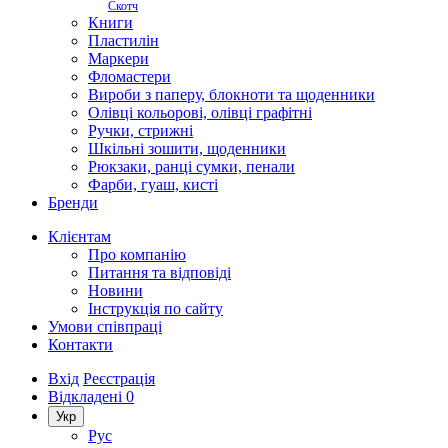
Скотч
Книги
Пластилін
Маркери
Фломастери
Вироби з паперу, блокноти та щоденники
Олівці кольорові, олівці графітні
Ручки, стрижні
Шкільні зошити, щоденники
Рюкзаки, ранці сумки, пенали
Фарби, гуаш, кисті
Бренди
Клієнтам
Про компанію
Питання та відповіді
Новини
Інструкція по сайту
Умови співпраці
Контакти
Вхід
Реєстрація
Відкладені
0
Укр
Рус