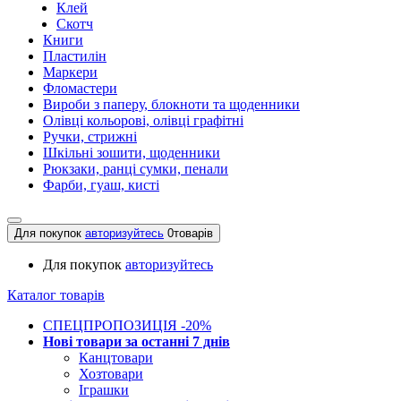
Клей
Скотч
Книги
Пластилін
Маркери
Фломастери
Вироби з паперу, блокноти та щоденники
Олівці кольорові, олівці графітні
Ручки, стрижні
Шкільні зошити, щоденники
Рюкзаки, ранці сумки, пенали
Фарби, гуаш, кисті
Для покупок
авторизуйтесь
0
товарів
Для покупок
авторизуйтесь
Каталог товарів
СПЕЦПРОПОЗИЦІЯ -20%
Нові товари за останнi 7 днiв
Канцтовари
Хозтовари
Іграшки