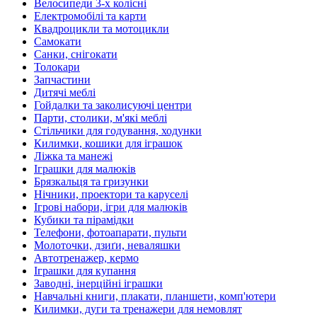
Велосипеди 3-х колісні
Електромобілі та карти
Квадроцикли та мотоцикли
Самокати
Санки, снігокати
Толокари
Запчастини
Дитячі меблі
Гойдалки та заколисуючі центри
Парти, столики, м'які меблі
Стільчики для годування, ходунки
Килимки, кошики для іграшок
Ліжка та манежі
Іграшки для малюків
Брязкальця та гризунки
Нічники, проектори та каруселі
Ігрові набори, ігри для малюків
Кубики та пірамідки
Телефони, фотоапарати, пульти
Молоточки, дзиґи, неваляшки
Автотренажер, кермо
Іграшки для купання
Заводні, інерційні іграшки
Навчальні книги, плакати, планшети, комп'ютери
Килимки, дуги та тренажери для немовлят