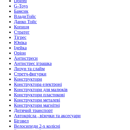
Doloni
G-Toys
Бамсик
ВладиТойс
Данко Тойс
Копиця
Стратег
Тігрес
Юніка
Ідейка
Оріон
Антистреси
Антистрес іграшка
Лизун та слайм
Стретч-фигурки
Конструктори
Конструктора електроні
Конструктори для малюків
Конструктори пластикові
Конструктори металеві
Конструктори магнітні
Дитячий транспорт
Автокрісла , візочки та аксесуари
Біговел
Велосипеди 2-х колісні