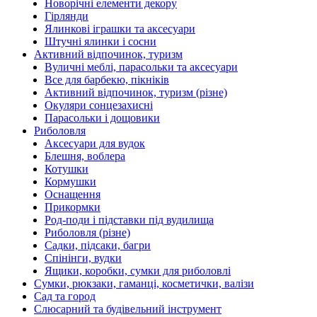
Новорічні елементи декору
Гірлянди
Ялинкові іграшки та аксесуари
Штучні ялинки і сосни
Активний відпочинок, туризм
Вуличні меблі, парасольки та аксесуари
Все для барбекю, пікніків
Активний відпочинок, туризм (різне)
Окуляри сонцезахисні
Парасольки і дощовики
Риболовля
Аксесуари для вудок
Блешня, воблера
Котушки
Кормушки
Оснащення
Прикормки
Род-поди і підставки під вудилища
Риболовля (різне)
Садки, підсаки, багри
Спінінги, вудки
Ящики, коробки, сумки для риболовлі
Сумки, рюкзаки, гаманці, косметички, валізи
Сад та город
Слюсарний та будівельний інструмент