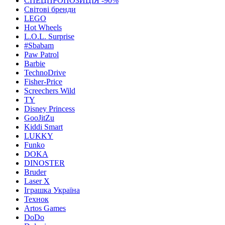
СПЕЦПРОПОЗИЦІЯ -90%
Світові бренди
LEGO
Hot Wheels
L.O.L. Surprise
#Sbabam
Paw Patrol
Barbie
TechnoDrive
Fisher-Price
Screechers Wild
TY
Disney Princess
GooJitZu
Kiddi Smart
LUKKY
Funko
DOKA
DINOSTER
Bruder
Laser X
Іграшка Україна
Технок
Artos Games
DoDo