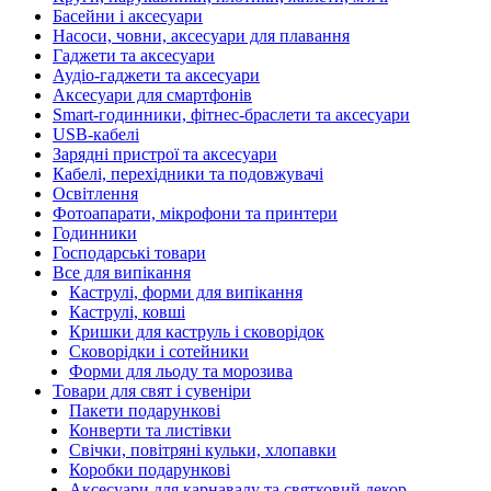
Басейни і аксесуари
Насоси, човни, аксесуари для плавання
Гаджети та аксесуари
Аудіо-гаджети та аксесуари
Аксесуари для смартфонів
Smart-годинники, фітнес-браслети та аксесуари
USB-кабелі
Зарядні пристрої та аксесуари
Кабелі, перехідники та подовжувачі
Освітлення
Фотоапарати, мікрофони та принтери
Годинники
Господарські товари
Все для випікання
Каструлі, форми для випікання
Каструлі, ковші
Кришки для каструль і сковорідок
Сковорідки і сотейники
Форми для льоду та морозива
Товари для свят і сувеніри
Пакети подарункові
Конверти та листівки
Свічки, повітряні кульки, хлопавки
Коробки подарункові
Аксесуари для карнавалу та святковий декор