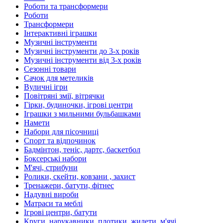
Роботи та трансформери
Роботи
Трансформери
Інтерактивні іграшки
Музичні інструменти
Музичні інструменти до 3-х років
Музичні інструменти від 3-х років
Сезонні товари
Сачок для метеликів
Вуличні ігри
Повітряні змії, вітрячки
Гірки, будиночки, ігрові центри
Іграшки з мильними бульбашками
Намети
Набори для пісочниці
Спорт та відпочинок
Бадмінтон, теніс, дартс, баскетбол
Боксерські набори
М'ячі, стрибуни
Ролики, скейти, ковзани , захист
Тренажери, батути, фітнес
Надувні вироби
Матраси та меблі
Ігрові центри, батути
Круги, нарукавники, плотики, жилети, м'ячі