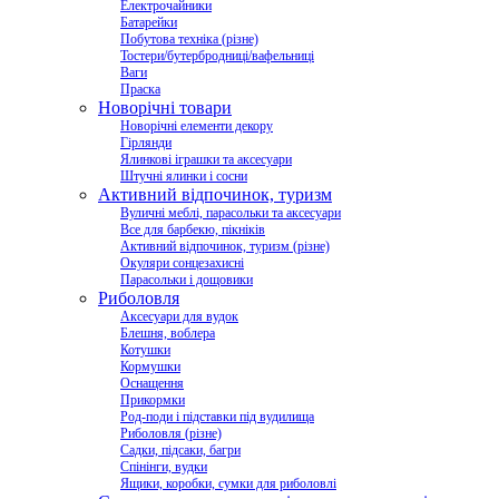
Електрочайники
Батарейки
Побутова техніка (різне)
Тостери/бутербродниці/вафельниці
Ваги
Праска
Новорічні товари
Новорічні елементи декору
Гірлянди
Ялинкові іграшки та аксесуари
Штучні ялинки і сосни
Активний відпочинок, туризм
Вуличні меблі, парасольки та аксесуари
Все для барбекю, пікніків
Активний відпочинок, туризм (різне)
Окуляри сонцезахисні
Парасольки і дощовики
Риболовля
Аксесуари для вудок
Блешня, воблера
Котушки
Кормушки
Оснащення
Прикормки
Род-поди і підставки під вудилища
Риболовля (різне)
Садки, підсаки, багри
Спінінги, вудки
Ящики, коробки, сумки для риболовлі