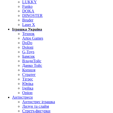
LUKKY
Funko
DOKA
DINOSTER
Bruder
Laser X
Іграшка Україна
Технок
Artos Games
DoDo
Doloni
G-Toys
Бамсик
ВладиТойс
Данко Тойс
Копиця
Стратег
Тігрес
Юніка
Ідейка
Оріон
Антистреси
Антистрес іграшка
Лизун та слайм
Стретч-фигурки