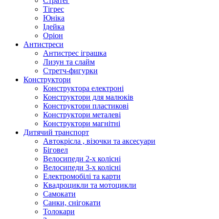
Стратег
Тігрес
Юніка
Ідейка
Оріон
Антистреси
Антистрес іграшка
Лизун та слайм
Стретч-фигурки
Конструктори
Конструктора електроні
Конструктори для малюків
Конструктори пластикові
Конструктори металеві
Конструктори магнітні
Дитячий транспорт
Автокрісла , візочки та аксесуари
Біговел
Велосипеди 2-х колісні
Велосипеди 3-х колісні
Електромобілі та карти
Квадроцикли та мотоцикли
Самокати
Санки, снігокати
Толокари