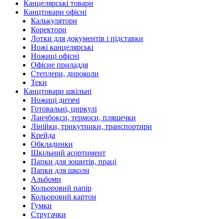
Канцелярські товари
Канцтовари офісні
Калькулятори
Коректори
Лотки для документів і підставки
Ножі канцелярські
Ножиці офісні
Офісне приладдя
Степлери, дироколи
Теки
Канцтовари шкільні
Ножиці дитячі
Готовальні, циркулі
Ланчбокси, термоси, пляшечки
Лінійки, трикутники, транспортири
Крейда
Обкладинки
Шкільний асортимент
Папки для зошитів, праці
Папки для школи
Альбоми
Кольоровий папір
Кольоровий картон
Гумки
Стругачки