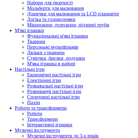
Набори для творчості
Мольберти для малювання
Дощечки для малювання та LCD планшети
Логіка та головоломки
Мікроскопи, телескопи, підзорні труби
М'які іграшки
Функціональні м'які іграшки
Тварини
Персонажі мультфільмів
Ляльки з тканини
Сумочки ,брелки, подушки
М'яка іграшка в наборі
Настільні ігри
Економічні настільні ігри
Електронні ігри
Розважальні настільні ігри
Розвиваючі настільні ігри
Спортивні настільні ігри
Пазли
Роботи та трансформери
Роботи
Трансформери
Інтерактивні іграшки
Музичні інструменти
Музичні інструменти до 3-х років