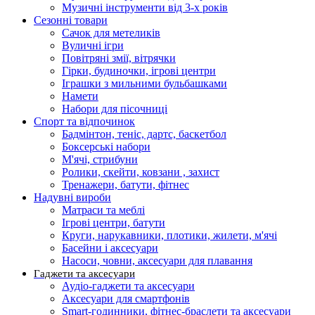
Музичні інструменти від 3-х років
Сезонні товари
Сачок для метеликів
Вуличні ігри
Повітряні змії, вітрячки
Гірки, будиночки, ігрові центри
Іграшки з мильними бульбашками
Намети
Набори для пісочниці
Спорт та відпочинок
Бадмінтон, теніс, дартс, баскетбол
Боксерські набори
М'ячі, стрибуни
Ролики, скейти, ковзани , захист
Тренажери, батути, фітнес
Надувні вироби
Матраси та меблі
Ігрові центри, батути
Круги, нарукавники, плотики, жилети, м'ячі
Басейни і аксесуари
Насоси, човни, аксесуари для плавання
Гаджети та аксесуари
Аудіо-гаджети та аксесуари
Аксесуари для смартфонів
Smart-годинники, фітнес-браслети та аксесуари