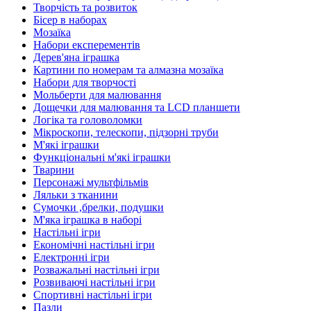
Творчість та розвиток
Бісер в наборах
Мозаїка
Набори експерементів
Дерев'яна іграшка
Картини по номерам та алмазна мозаїка
Набори для творчості
Мольберти для малювання
Дощечки для малювання та LCD планшети
Логіка та головоломки
Мікроскопи, телескопи, підзорні труби
М'які іграшки
Функціональні м'які іграшки
Тварини
Персонажі мультфільмів
Ляльки з тканини
Сумочки ,брелки, подушки
М'яка іграшка в наборі
Настільні ігри
Економічні настільні ігри
Електронні ігри
Розважальні настільні ігри
Розвиваючі настільні ігри
Спортивні настільні ігри
Пазли