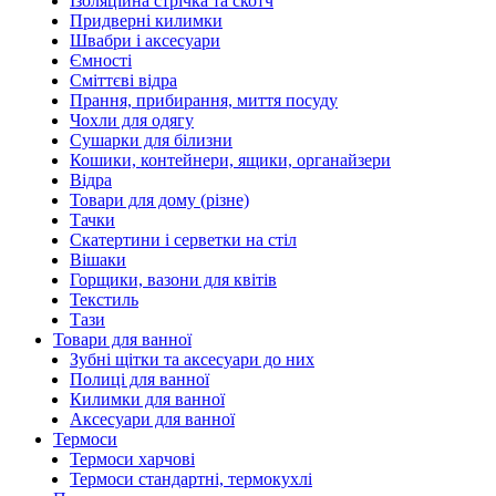
Ізоляційна стрічка та скотч
Придверні килимки
Швабри і аксесуари
Ємності
Сміттєві відра
Прання, прибирання, миття посуду
Чохли для одягу
Сушарки для білизни
Кошики, контейнери, ящики, органайзери
Відра
Товари для дому (різне)
Тачки
Скатертини і серветки на стіл
Вішаки
Горщики, вазони для квітів
Текстиль
Тази
Товари для ванної
Зубні щітки та аксесуари до них
Полиці для ванної
Килимки для ванної
Аксесуари для ванної
Термоси
Термоси харчові
Термоси стандартні, термокухлі