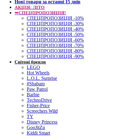
Нові товари за останнi 15 днiв
АКЦІЯ: ЛІТО
➥СПЕЦПРОПОЗИЦІЯ!
СПЕЦПРОПОЗИЦІЯ -10%
СПЕЦПРОПОЗИЦІЯ -30%
СПЕЦПРОПОЗИЦІЯ -40%
СПЕЦПРОПОЗИЦІЯ -50%
СПЕЦПРОПОЗИЦІЯ -60%
СПЕЦПРОПОЗИЦІЯ -70%
СПЕЦПРОПОЗИЦІЯ -80%
СПЕЦПРОПОЗИЦІЯ -90%
Світові бренди
LEGO
Hot Wheels
L.O.L. Surprise
#Sbabam
Paw Patrol
Barbie
TechnoDrive
Fisher-Price
Screechers Wild
TY
Disney Princess
GooJitZu
Kiddi Smart