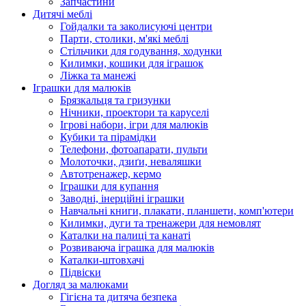
Запчастини
Дитячі меблі
Гойдалки та заколисуючі центри
Парти, столики, м'які меблі
Стільчики для годування, ходунки
Килимки, кошики для іграшок
Ліжка та манежі
Іграшки для малюків
Брязкальця та гризунки
Нічники, проектори та каруселі
Ігрові набори, ігри для малюків
Кубики та пірамідки
Телефони, фотоапарати, пульти
Молоточки, дзиґи, неваляшки
Автотренажер, кермо
Іграшки для купання
Заводні, інерційні іграшки
Навчальні книги, плакати, планшети, комп'ютери
Килимки, дуги та тренажери для немовлят
Каталки на палиці та канаті
Розвиваюча іграшка для малюків
Каталки-штовхачі
Підвіски
Догляд за малюками
Гігієна та дитяча безпека