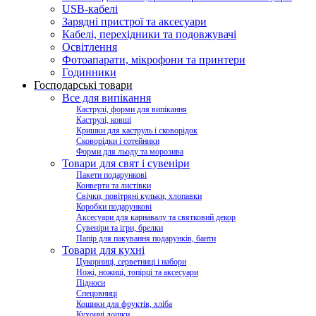
USB-кабелі
Зарядні пристрої та аксесуари
Кабелі, перехідники та подовжувачі
Освітлення
Фотоапарати, мікрофони та принтери
Годинники
Господарські товари
Все для випікання
Каструлі, форми для випікання
Каструлі, ковші
Кришки для каструль і сковорідок
Сковорідки і сотейники
Форми для льоду та морозива
Товари для свят і сувеніри
Пакети подарункові
Конверти та листівки
Свічки, повітряні кульки, хлопавки
Коробки подарункові
Аксесуари для карнавалу та святковий декор
Сувеніри та ігри, брелки
Папір для пакування подарунків, банти
Товари для кухні
Цукорниці, серветниці і набори
Ножі, ножиці, топірці та аксесуари
Підноси
Спецовниці
Кошики для фруктів, хліба
Кухонні дошки