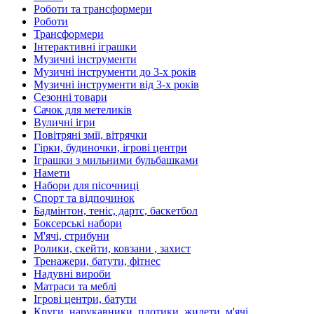
Роботи та трансформери
Роботи
Трансформери
Інтерактивні іграшки
Музичні інструменти
Музичні інструменти до 3-х років
Музичні інструменти від 3-х років
Сезонні товари
Сачок для метеликів
Вуличні ігри
Повітряні змії, вітрячки
Гірки, будиночки, ігрові центри
Іграшки з мильними бульбашками
Намети
Набори для пісочниці
Спорт та відпочинок
Бадмінтон, теніс, дартс, баскетбол
Боксерські набори
М'ячі, стрибуни
Ролики, скейти, ковзани , захист
Тренажери, батути, фітнес
Надувні вироби
Матраси та меблі
Ігрові центри, батути
Круги, нарукавники, плотики, жилети, м'ячі