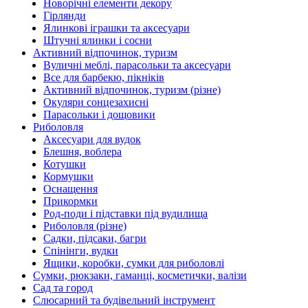
Новорічні елементи декору
Гірлянди
Ялинкові іграшки та аксесуари
Штучні ялинки і сосни
Активний відпочинок, туризм
Вуличні меблі, парасольки та аксесуари
Все для барбекю, пікніків
Активний відпочинок, туризм (різне)
Окуляри сонцезахисні
Парасольки і дощовики
Риболовля
Аксесуари для вудок
Блешня, воблера
Котушки
Кормушки
Оснащення
Прикормки
Род-поди і підставки під вудилища
Риболовля (різне)
Садки, підсаки, багри
Спінінги, вудки
Ящики, коробки, сумки для риболовлі
Сумки, рюкзаки, гаманці, косметички, валізи
Сад та город
Слюсарний та будівельний інструмент