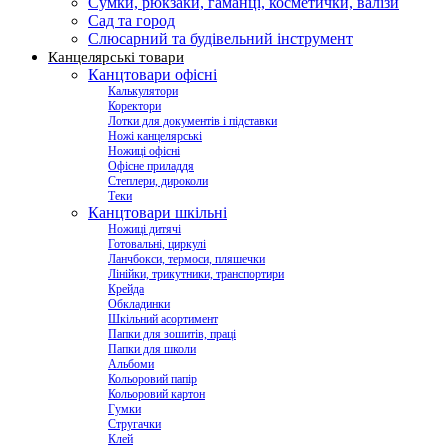
Сумки, рюкзаки, гаманці, косметички, валізи
Сад та город
Слюсарний та будівельний інструмент
Канцелярські товари
Канцтовари офісні
Калькулятори
Коректори
Лотки для документів і підставки
Ножі канцелярські
Ножиці офісні
Офісне приладдя
Степлери, дироколи
Теки
Канцтовари шкільні
Ножиці дитячі
Готовальні, циркулі
Ланчбокси, термоси, пляшечки
Лінійки, трикутники, транспортири
Крейда
Обкладинки
Шкільний асортимент
Папки для зошитів, праці
Папки для школи
Альбоми
Кольоровий папір
Кольоровий картон
Гумки
Стругачки
Клей