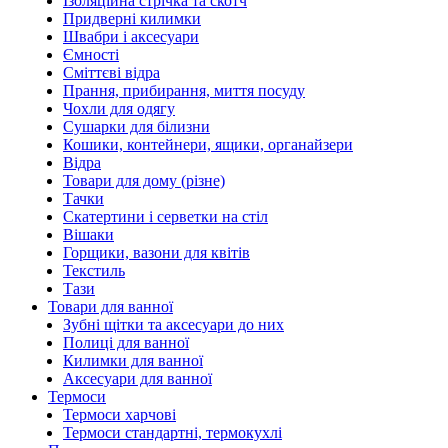
Ізоляційна стрічка та скотч
Придверні килимки
Швабри і аксесуари
Ємності
Сміттєві відра
Прання, прибирання, миття посуду
Чохли для одягу
Сушарки для білизни
Кошики, контейнери, ящики, органайзери
Відра
Товари для дому (різне)
Тачки
Скатертини і серветки на стіл
Вішаки
Горщики, вазони для квітів
Текстиль
Тази
Товари для ванної
Зубні щітки та аксесуари до них
Полиці для ванної
Килимки для ванної
Аксесуари для ванної
Термоси
Термоси харчові
Термоси стандартні, термокухлі