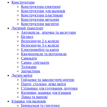
Конструктори
Конструктора електроні
Конструктори для малюків
Конструктори пластикові
Конструктори металеві
Конструктори магнітні
Дитячий транспорт
Автокрісла , візочки та аксесуари
Біговел
Велосипеди 2-х колісні
Велосипеди 3-х колісні
Електромобілі та карти
Квадроцикли та мотоцикли
Самокати
Санки, снігокати
Толокари
Запчастини
Дитячі меблі
Гойдалки та заколисуючі центри
Парти, столики, м'які меблі
Стільчики для годування, ходунки
Килимки, кошики для іграшок
Ліжка та манежі
Іграшки для малюків
Брязкальця та гризунки