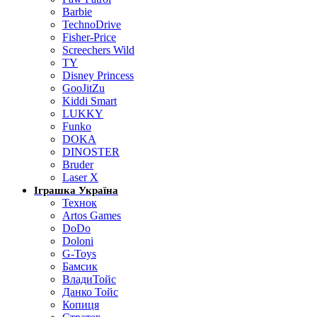
Barbie
TechnoDrive
Fisher-Price
Screechers Wild
TY
Disney Princess
GooJitZu
Kiddi Smart
LUKKY
Funko
DOKA
DINOSTER
Bruder
Laser X
Іграшка Україна
Технок
Artos Games
DoDo
Doloni
G-Toys
Бамсик
ВладиТойс
Данко Тойс
Копиця