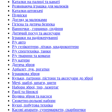
Каталки на палиці та канаті
Розвиваюча іграшка для малюків
Каталки-штовхачі
Підвіски
Догляд за малюками
Гігієна та дитяча безпека
Ванночки , горщики, сидіння
Дитячий посуд та аксесуари
Іграшки на радіокеруванні
Р/у авто
Р/у гелікоптери, літаки, квадрокоптери
Р/у спецтехніка, танки
Р/у тварини та комахи
Р/у катери
Дитяча зброя
Арбалет, лук, рогатки
Іграшкова зброя
Кульки, патрони, пістони та аксесуари до зброї
Мечі, шаблі, шпаги, щити
Набори зброї, тир, лазертаг
Рації та біноклі
Водяна зброя та насоси
Сюжетно-рольові набори
Кухні, побутова техніка
Касові апарати, супермаркети, скарбнички