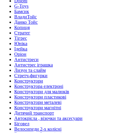
Doloni
G-Toys
Бамсик
ВладиТойс
Данко Тойс
Копиця
Стратег
Тігрес
Юніка
Ідейка
Оріон
Антистреси
Антистрес іграшка
Лизун та слайм
Стретч-фигурки
Конструктори
Конструктора електроні
Конструктори для малюків
Конструктори пластикові
Конструктори металеві
Конструктори магнітні
Дитячий транспорт
Автокрісла , візочки та аксесуари
Біговел
Велосипеди 2-х колісні