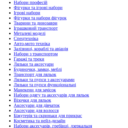
Набори професій
Фігурки та ігрові набори
Ігрові набори
Фігурки та набори фігурок
Тварини та динозаври
Іграшковий транспорт
Металеві моделі
Спецтехніка
Авто-мото техніка
Залізниці, кораблі та авіація
Набори з транспортом
Гаражі та треки
Ляльки та аксесуари
Будиночки, замки, меблі
Транспорт для ляльок
Ляльки та пупси з аксесуарами
Ляльки та пупси функціональні
Манекени для зачісок
Набори одягу та аксесуарів для ляльок
Візочки для ляльок
Аксесуари для дівчаток
Аксесуари для волосся
Біжутерія та скриньки для прикрас
Косметика та нейл-дизайн
Набори аксесуарів, гребінці, дзеркальця