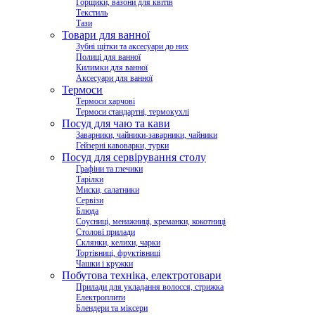
Горщики, вазони для квітів
Текстиль
Тази
Товари для ванної
Зубні щітки та аксесуари до них
Полиці для ванної
Килимки для ванної
Аксесуари для ванної
Термоси
Термоси харчові
Термоси стандартні, термокухлі
Посуд для чаю та кави
Заварники, чайники-заварники, чайники
Гейзерні кавоварки, турки
Посуд для сервірування столу
Графіни та глечики
Тарілки
Миски, салатники
Сервізи
Блюда
Соусниці, менажниці, креманки, кокотниці
Столові прилади
Склянки, келихи, чарки
Тортівниці, фруктівниці
Чашки і кружки
Побутова техніка, електротовари
Прилади для укладання волосся, стрижка
Електроплити
Блендери та міксери