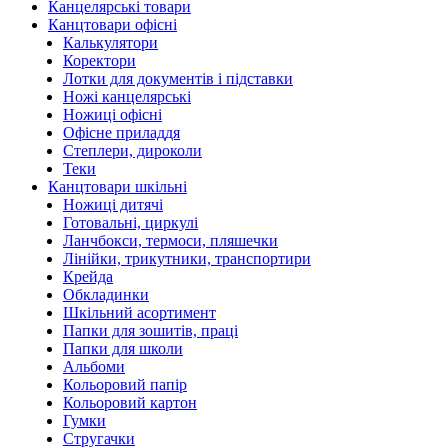
Канцелярські товари
Канцтовари офісні
Калькулятори
Коректори
Лотки для документів і підставки
Ножі канцелярські
Ножиці офісні
Офісне приладдя
Степлери, дироколи
Теки
Канцтовари шкільні
Ножиці дитячі
Готовальні, циркулі
Ланчбокси, термоси, пляшечки
Лінійки, трикутники, транспортири
Крейда
Обкладинки
Шкільний асортимент
Папки для зошитів, праці
Папки для школи
Альбоми
Кольоровий папір
Кольоровий картон
Гумки
Стругачки