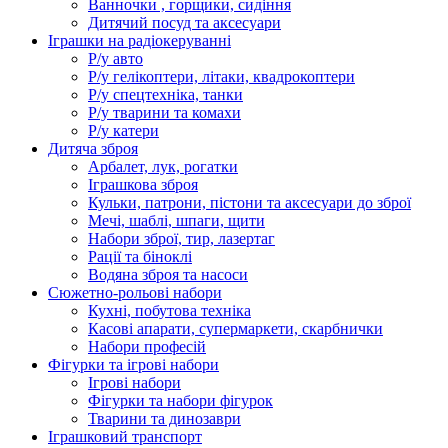
Ванночки , горщики, сидіння
Дитячий посуд та аксесуари
Іграшки на радіокеруванні
Р/у авто
Р/у гелікоптери, літаки, квадрокоптери
Р/у спецтехніка, танки
Р/у тварини та комахи
Р/у катери
Дитяча зброя
Арбалет, лук, рогатки
Іграшкова зброя
Кульки, патрони, пістони та аксесуари до зброї
Мечі, шаблі, шпаги, щити
Набори зброї, тир, лазертаг
Рації та біноклі
Водяна зброя та насоси
Сюжетно-рольові набори
Кухні, побутова техніка
Касові апарати, супермаркети, скарбнички
Набори професій
Фігурки та ігрові набори
Ігрові набори
Фігурки та набори фігурок
Тварини та динозаври
Іграшковий транспорт