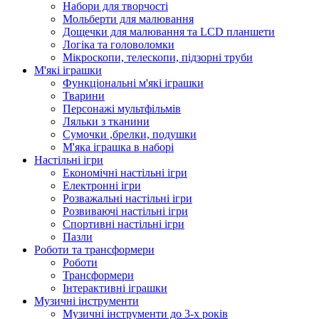
Набори для творчості
Мольберти для малювання
Дощечки для малювання та LCD планшети
Логіка та головоломки
Мікроскопи, телескопи, підзорні труби
М'які іграшки
Функціональні м'які іграшки
Тварини
Персонажі мультфільмів
Ляльки з тканини
Сумочки ,брелки, подушки
М'яка іграшка в наборі
Настільні ігри
Економічні настільні ігри
Електронні ігри
Розважальні настільні ігри
Розвиваючі настільні ігри
Спортивні настільні ігри
Пазли
Роботи та трансформери
Роботи
Трансформери
Інтерактивні іграшки
Музичні інструменти
Музичні інструменти до 3-х років