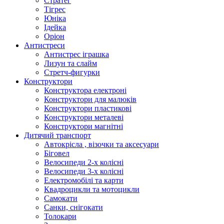
Стратег
Тігрес
Юніка
Ідейка
Оріон
Антистреси
Антистрес іграшка
Лизун та слайм
Стретч-фигурки
Конструктори
Конструктора електроні
Конструктори для малюків
Конструктори пластикові
Конструктори металеві
Конструктори магнітні
Дитячий транспорт
Автокрісла , візочки та аксесуари
Біговел
Велосипеди 2-х колісні
Велосипеди 3-х колісні
Електромобілі та карти
Квадроцикли та мотоцикли
Самокати
Санки, снігокати
Толокари