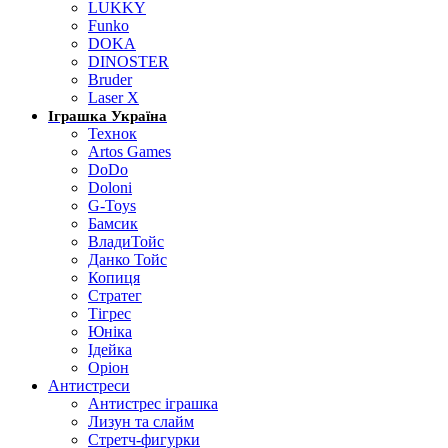
LUKKY
Funko
DOKA
DINOSTER
Bruder
Laser X
Іграшка Україна
Технок
Artos Games
DoDo
Doloni
G-Toys
Бамсик
ВладиТойс
Данко Тойс
Копиця
Стратег
Тігрес
Юніка
Ідейка
Оріон
Антистреси
Антистрес іграшка
Лизун та слайм
Стретч-фигурки