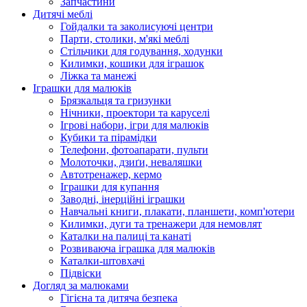
Запчастини
Дитячі меблі
Гойдалки та заколисуючі центри
Парти, столики, м'які меблі
Стільчики для годування, ходунки
Килимки, кошики для іграшок
Ліжка та манежі
Іграшки для малюків
Брязкальця та гризунки
Нічники, проектори та каруселі
Ігрові набори, ігри для малюків
Кубики та пірамідки
Телефони, фотоапарати, пульти
Молоточки, дзиґи, неваляшки
Автотренажер, кермо
Іграшки для купання
Заводні, інерційні іграшки
Навчальні книги, плакати, планшети, комп'ютери
Килимки, дуги та тренажери для немовлят
Каталки на палиці та канаті
Розвиваюча іграшка для малюків
Каталки-штовхачі
Підвіски
Догляд за малюками
Гігієна та дитяча безпека