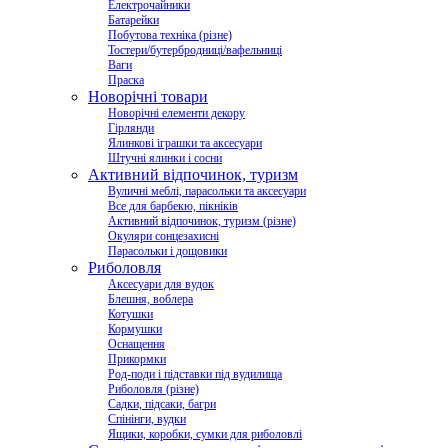
Електрочайники
Батарейки
Побутова техніка (різне)
Тостери/бутербродниці/вафельниці
Ваги
Праска
Новорічні товари
Новорічні елементи декору
Гірлянди
Ялинкові іграшки та аксесуари
Штучні ялинки і сосни
Активний відпочинок, туризм
Вуличні меблі, парасольки та аксесуари
Все для барбекю, пікніків
Активний відпочинок, туризм (різне)
Окуляри сонцезахисні
Парасольки і дощовики
Риболовля
Аксесуари для вудок
Блешня, воблера
Котушки
Кормушки
Оснащення
Прикормки
Род-поди і підставки під вудилища
Риболовля (різне)
Садки, підсаки, багри
Спінінги, вудки
Ящики, коробки, сумки для риболовлі