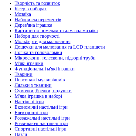
Творчість та розвиток
Бісер в наборах
Мозаїка
Набори експерементів
Дерев'яна іграшка
Картини по номерам та алмазна мозаїка
Набори для творчості
Мольберти для малювання
Дощечки для малювання та LCD планшети
Логіка та головоломки
Мікроскопи, телескопи, підзорні труби
М'які іграшки
Функціональні м'які іграшки
Тварини
Персонажі мультфільмів
Ляльки з тканини
Сумочки ,брелки, подушки
М'яка іграшка в наборі
Настільні ігри
Економічні настільні ігри
Електронні ігри
Розважальні настільні ігри
Розвиваючі настільні ігри
Спортивні настільні ігри
Пазли