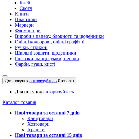
Клей
Скотч
Книги
Пластилін
Маркери
Фломастери
Вироби з паперу, блокноти та щоденники
Олівці кольорові, олівці графітні
Ручки, стрижні
Шкільні зошити, щоденники
Рюкзаки, ранці сумки, пенали
Фарби, гуаш, кисті
Для покупок
авторизуйтесь
0
товарів
Для покупок
авторизуйтесь
Каталог товарів
Нові товари за останнi 7 днiв
Канцтовари
Хозтовари
Іграшки
Нові товари за останнi 15 днiв