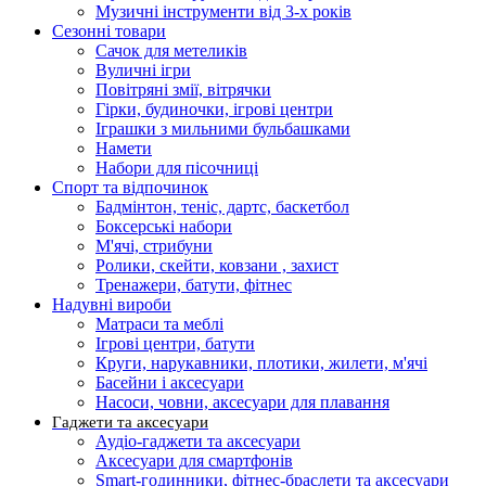
Музичні інструменти від 3-х років
Сезонні товари
Сачок для метеликів
Вуличні ігри
Повітряні змії, вітрячки
Гірки, будиночки, ігрові центри
Іграшки з мильними бульбашками
Намети
Набори для пісочниці
Спорт та відпочинок
Бадмінтон, теніс, дартс, баскетбол
Боксерські набори
М'ячі, стрибуни
Ролики, скейти, ковзани , захист
Тренажери, батути, фітнес
Надувні вироби
Матраси та меблі
Ігрові центри, батути
Круги, нарукавники, плотики, жилети, м'ячі
Басейни і аксесуари
Насоси, човни, аксесуари для плавання
Гаджети та аксесуари
Аудіо-гаджети та аксесуари
Аксесуари для смартфонів
Smart-годинники, фітнес-браслети та аксесуари