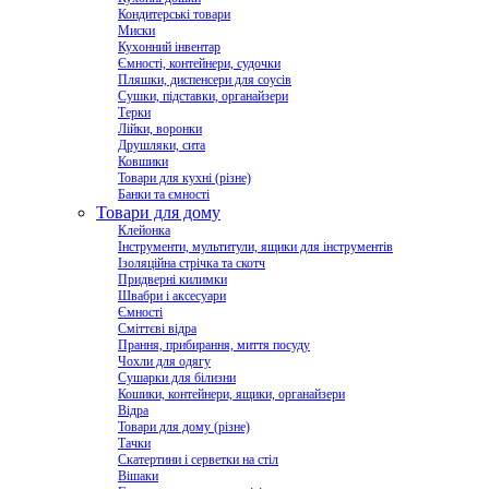
Кондитерські товари
Миски
Кухонний інвентар
Ємності, контейнери, судочки
Пляшки, диспенсери для соусів
Сушки, підставки, органайзери
Терки
Лійки, воронки
Друшляки, сита
Ковшики
Товари для кухні (різне)
Банки та ємності
Товари для дому
Клейонка
Інструменти, мультитули, ящики для інструментів
Ізоляційна стрічка та скотч
Придверні килимки
Швабри і аксесуари
Ємності
Сміттєві відра
Прання, прибирання, миття посуду
Чохли для одягу
Сушарки для білизни
Кошики, контейнери, ящики, органайзери
Відра
Товари для дому (різне)
Тачки
Скатертини і серветки на стіл
Вішаки