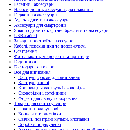
Басейни і аксесуари
Насоси, човни, аксесуари для плавання
Гаджети та аксесуари
Аудіо-гаджети та аксесуари
Аксесуари для смартфонів
Smart-годинники, фітнес-браслети та аксесуари
USB-кабелі
Зарядні пристрої та аксесуари
Кабелі, перехідники та подовжувачі
Освітлення
Фотоапарати, мікрофони та принтери
Годинники
Господарські товари
Все для випікання
Каструлі, форми для випікання
Каструлі, ковші
Кришки для каструль і сковорідок
Сковорідки і сотейники
Форми для льоду та морозива
Товари для свят і сувеніри
Пакети подарункові
Конверти та листівки
Свічки, повітряні кульки, хлопавки
Коробки подарункові
Аксесуари для карнавалу та святковий декор