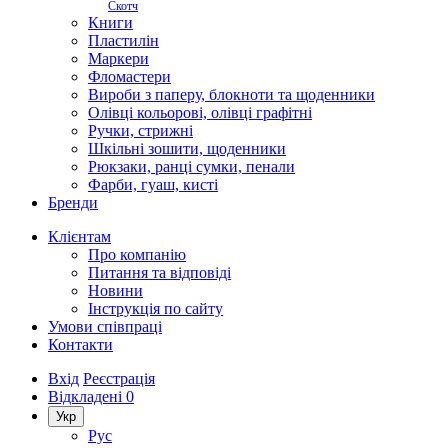
Скотч
Книги
Пластилін
Маркери
Фломастери
Вироби з паперу, блокноти та щоденники
Олівці кольорові, олівці графітні
Ручки, стрижні
Шкільні зошити, щоденники
Рюкзаки, ранці сумки, пенали
Фарби, гуаш, кисті
Бренди
Клієнтам
Про компанію
Питання та відповіді
Новини
Інструкція по сайту
Умови співпраці
Контакти
Вхід
Реєстрація
Відкладені
0
Укр
Рус