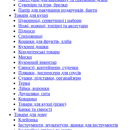
Сувеніри та ігри, брелки
Папір для пакування подарунків, банти
Товари для кухні
Цукорниці, серветниці і набори
Ножі, ножиці, топірці та аксесуари
Підноси
Спецовниці
Кошики для фруктів, хліба
Кухонні дошки
Кондитерські товари
Миски
Кухонний інвентар
Ємності, контейнери, судочки
Пляшки, диспенсери для соусів
Сушки, підставки, органайзери
Терки
Лійки, воронки
Друшляки, сита
Ковшики
Товари для кухні (різне)
Банки та ємності
Товари для дому
Клейонка
Інструменти, мультитули, ящики для інструментів