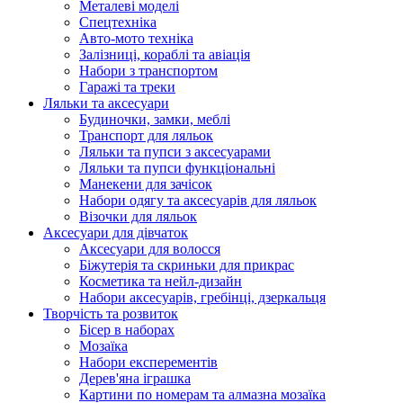
Металеві моделі
Спецтехніка
Авто-мото техніка
Залізниці, кораблі та авіація
Набори з транспортом
Гаражі та треки
Ляльки та аксесуари
Будиночки, замки, меблі
Транспорт для ляльок
Ляльки та пупси з аксесуарами
Ляльки та пупси функціональні
Манекени для зачісок
Набори одягу та аксесуарів для ляльок
Візочки для ляльок
Аксесуари для дівчаток
Аксесуари для волосся
Біжутерія та скриньки для прикрас
Косметика та нейл-дизайн
Набори аксесуарів, гребінці, дзеркальця
Творчість та розвиток
Бісер в наборах
Мозаїка
Набори експерементів
Дерев'яна іграшка
Картини по номерам та алмазна мозаїка