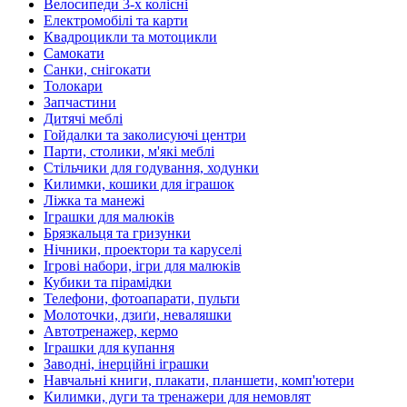
Велосипеди 3-х колісні
Електромобілі та карти
Квадроцикли та мотоцикли
Самокати
Санки, снігокати
Толокари
Запчастини
Дитячі меблі
Гойдалки та заколисуючі центри
Парти, столики, м'які меблі
Стільчики для годування, ходунки
Килимки, кошики для іграшок
Ліжка та манежі
Іграшки для малюків
Брязкальця та гризунки
Нічники, проектори та каруселі
Ігрові набори, ігри для малюків
Кубики та пірамідки
Телефони, фотоапарати, пульти
Молоточки, дзиґи, неваляшки
Автотренажер, кермо
Іграшки для купання
Заводні, інерційні іграшки
Навчальні книги, плакати, планшети, комп'ютери
Килимки, дуги та тренажери для немовлят