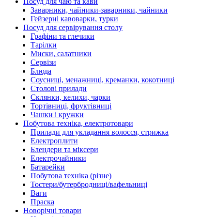
Посуд для чаю та кави
Заварники, чайники-заварники, чайники
Гейзерні кавоварки, турки
Посуд для сервірування столу
Графіни та глечики
Тарілки
Миски, салатники
Сервізи
Блюда
Соусниці, менажниці, креманки, кокотниці
Столові прилади
Склянки, келихи, чарки
Тортівниці, фруктівниці
Чашки і кружки
Побутова техніка, електротовари
Прилади для укладання волосся, стрижка
Електроплити
Блендери та міксери
Електрочайники
Батарейки
Побутова техніка (різне)
Тостери/бутербродниці/вафельниці
Ваги
Праска
Новорічні товари