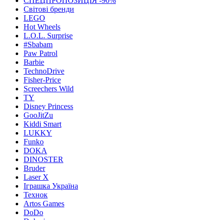
СПЕЦПРОПОЗИЦІЯ -90%
Світові бренди
LEGO
Hot Wheels
L.O.L. Surprise
#Sbabam
Paw Patrol
Barbie
TechnoDrive
Fisher-Price
Screechers Wild
TY
Disney Princess
GooJitZu
Kiddi Smart
LUKKY
Funko
DOKA
DINOSTER
Bruder
Laser X
Іграшка Україна
Технок
Artos Games
DoDo