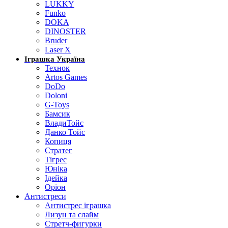
LUKKY
Funko
DOKA
DINOSTER
Bruder
Laser X
Іграшка Україна
Технок
Artos Games
DoDo
Doloni
G-Toys
Бамсик
ВладиТойс
Данко Тойс
Копиця
Стратег
Тігрес
Юніка
Ідейка
Оріон
Антистреси
Антистрес іграшка
Лизун та слайм
Стретч-фигурки