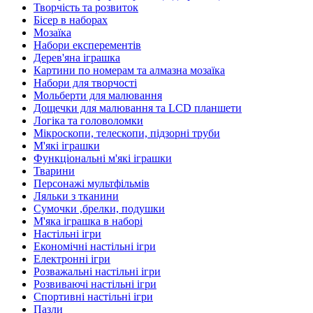
Творчість та розвиток
Бісер в наборах
Мозаїка
Набори експерементів
Дерев'яна іграшка
Картини по номерам та алмазна мозаїка
Набори для творчості
Мольберти для малювання
Дощечки для малювання та LCD планшети
Логіка та головоломки
Мікроскопи, телескопи, підзорні труби
М'які іграшки
Функціональні м'які іграшки
Тварини
Персонажі мультфільмів
Ляльки з тканини
Сумочки ,брелки, подушки
М'яка іграшка в наборі
Настільні ігри
Економічні настільні ігри
Електронні ігри
Розважальні настільні ігри
Розвиваючі настільні ігри
Спортивні настільні ігри
Пазли