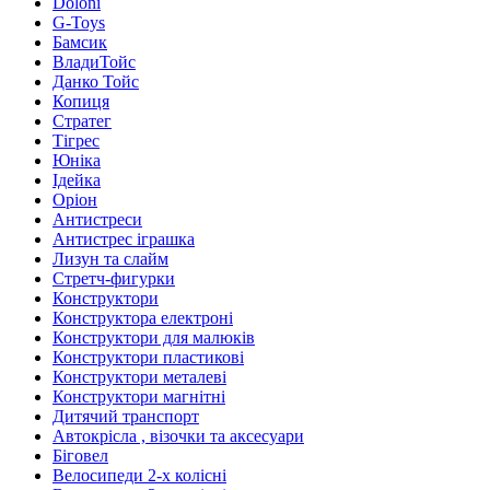
Doloni
G-Toys
Бамсик
ВладиТойс
Данко Тойс
Копиця
Стратег
Тігрес
Юніка
Ідейка
Оріон
Антистреси
Антистрес іграшка
Лизун та слайм
Стретч-фигурки
Конструктори
Конструктора електроні
Конструктори для малюків
Конструктори пластикові
Конструктори металеві
Конструктори магнітні
Дитячий транспорт
Автокрісла , візочки та аксесуари
Біговел
Велосипеди 2-х колісні