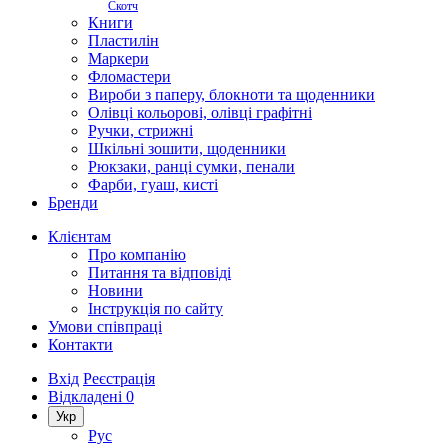
Скотч
Книги
Пластилін
Маркери
Фломастери
Вироби з паперу, блокноти та щоденники
Олівці кольорові, олівці графітні
Ручки, стрижні
Шкільні зошити, щоденники
Рюкзаки, ранці сумки, пенали
Фарби, гуаш, кисті
Бренди
Клієнтам
Про компанію
Питання та відповіді
Новини
Інструкція по сайту
Умови співпраці
Контакти
Вхід
Реєстрація
Відкладені
0
Укр
Рус