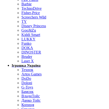
Barbie
TechnoDrive
Fisher-Price
Screechers Wild
TY
Disney Princess
GooJitZu
Kiddi Smart
LUKKY
Funko
DOKA
DINOSTER
Bruder
Laser X
Іграшка Україна
Технок
Artos Games
DoDo
Doloni
G-Toys
Бамсик
ВладиТойс
Данко Тойс
Копиця