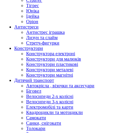
Стратег
Тігрес
Юніка
Ідейка
Оріон
Антистреси
Антистрес іграшка
Лизун та слайм
Стретч-фигурки
Конструктори
Конструктора електроні
Конструктори для малюків
Конструктори пластикові
Конструктори металеві
Конструктори магнітні
Дитячий транспорт
Автокрісла , візочки та аксесуари
Біговел
Велосипеди 2-х колісні
Велосипеди 3-х колісні
Електромобілі та карти
Квадроцикли та мотоцикли
Самокати
Санки, снігокати
Толокари