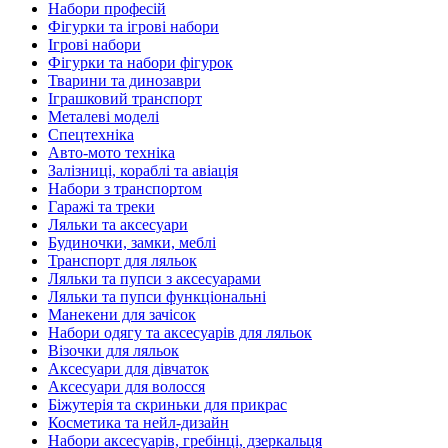
Набори професій
Фігурки та ігрові набори
Ігрові набори
Фігурки та набори фігурок
Тварини та динозаври
Іграшковий транспорт
Металеві моделі
Спецтехніка
Авто-мото техніка
Залізниці, кораблі та авіація
Набори з транспортом
Гаражі та треки
Ляльки та аксесуари
Будиночки, замки, меблі
Транспорт для ляльок
Ляльки та пупси з аксесуарами
Ляльки та пупси функціональні
Манекени для зачісок
Набори одягу та аксесуарів для ляльок
Візочки для ляльок
Аксесуари для дівчаток
Аксесуари для волосся
Біжутерія та скриньки для прикрас
Косметика та нейл-дизайн
Набори аксесуарів, гребінці, дзеркальця