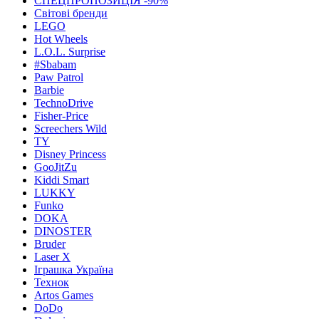
СПЕЦПРОПОЗИЦІЯ -90%
Світові бренди
LEGO
Hot Wheels
L.O.L. Surprise
#Sbabam
Paw Patrol
Barbie
TechnoDrive
Fisher-Price
Screechers Wild
TY
Disney Princess
GooJitZu
Kiddi Smart
LUKKY
Funko
DOKA
DINOSTER
Bruder
Laser X
Іграшка Україна
Технок
Artos Games
DoDo