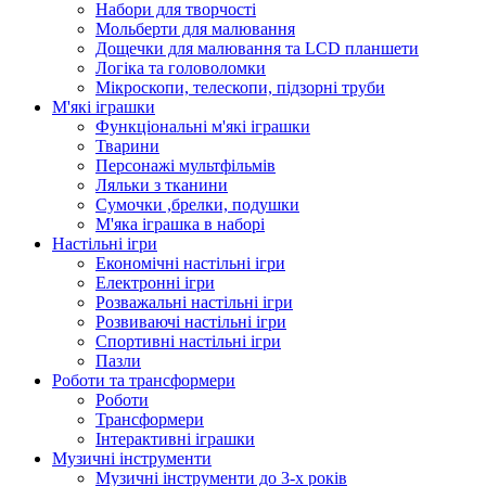
Набори для творчості
Мольберти для малювання
Дощечки для малювання та LCD планшети
Логіка та головоломки
Мікроскопи, телескопи, підзорні труби
М'які іграшки
Функціональні м'які іграшки
Тварини
Персонажі мультфільмів
Ляльки з тканини
Сумочки ,брелки, подушки
М'яка іграшка в наборі
Настільні ігри
Економічні настільні ігри
Електронні ігри
Розважальні настільні ігри
Розвиваючі настільні ігри
Спортивні настільні ігри
Пазли
Роботи та трансформери
Роботи
Трансформери
Інтерактивні іграшки
Музичні інструменти
Музичні інструменти до 3-х років