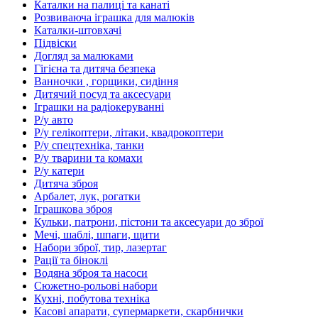
Каталки на палиці та канаті
Розвиваюча іграшка для малюків
Каталки-штовхачі
Підвіски
Догляд за малюками
Гігієна та дитяча безпека
Ванночки , горщики, сидіння
Дитячий посуд та аксесуари
Іграшки на радіокеруванні
Р/у авто
Р/у гелікоптери, літаки, квадрокоптери
Р/у спецтехніка, танки
Р/у тварини та комахи
Р/у катери
Дитяча зброя
Арбалет, лук, рогатки
Іграшкова зброя
Кульки, патрони, пістони та аксесуари до зброї
Мечі, шаблі, шпаги, щити
Набори зброї, тир, лазертаг
Рації та біноклі
Водяна зброя та насоси
Сюжетно-рольові набори
Кухні, побутова техніка
Касові апарати, супермаркети, скарбнички