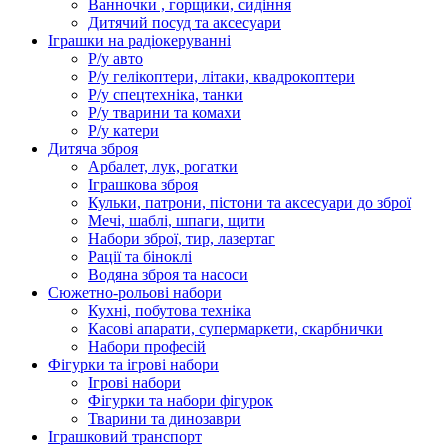
Ванночки , горщики, сидіння
Дитячий посуд та аксесуари
Іграшки на радіокеруванні
Р/у авто
Р/у гелікоптери, літаки, квадрокоптери
Р/у спецтехніка, танки
Р/у тварини та комахи
Р/у катери
Дитяча зброя
Арбалет, лук, рогатки
Іграшкова зброя
Кульки, патрони, пістони та аксесуари до зброї
Мечі, шаблі, шпаги, щити
Набори зброї, тир, лазертаг
Рації та біноклі
Водяна зброя та насоси
Сюжетно-рольові набори
Кухні, побутова техніка
Касові апарати, супермаркети, скарбнички
Набори професій
Фігурки та ігрові набори
Ігрові набори
Фігурки та набори фігурок
Тварини та динозаври
Іграшковий транспорт