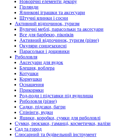
Новорічні елементи декору
Гірлянди
Ялинкові іграшки та аксесуари
Штучні ялинки і сосни
Активний відпочинок, туризм
Вуличні меблі, парасольки та аксесуари
Все для барбекю, пікніків
Активний відпочинок, туризм (різне)
Окуляри сонцезахисні
Парасольки і дощовики
Риболовля
Аксесуари для вудок
Блешня, воблера
Котушки
Кормушки
Оснащення
Прикормки
Род-поди і підставки під вудилища
Риболовля (різне)
Садки, підсаки, багри
Спінінги, вудки
Ящики, коробки, сумки для риболовлі
Сумки, рюкзаки, гаманці, косметички, валізи
Сад та город
Слюсарний та будівельний інструмент