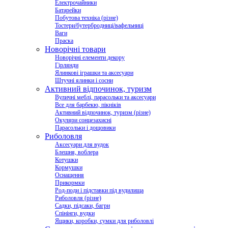
Електрочайники
Батарейки
Побутова техніка (різне)
Тостери/бутербродниці/вафельниці
Ваги
Праска
Новорічні товари
Новорічні елементи декору
Гірлянди
Ялинкові іграшки та аксесуари
Штучні ялинки і сосни
Активний відпочинок, туризм
Вуличні меблі, парасольки та аксесуари
Все для барбекю, пікніків
Активний відпочинок, туризм (різне)
Окуляри сонцезахисні
Парасольки і дощовики
Риболовля
Аксесуари для вудок
Блешня, воблера
Котушки
Кормушки
Оснащення
Прикормки
Род-поди і підставки під вудилища
Риболовля (різне)
Садки, підсаки, багри
Спінінги, вудки
Ящики, коробки, сумки для риболовлі