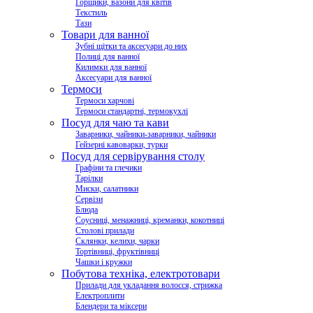
Горщики, вазони для квітів
Текстиль
Тази
Товари для ванної
Зубні щітки та аксесуари до них
Полиці для ванної
Килимки для ванної
Аксесуари для ванної
Термоси
Термоси харчові
Термоси стандартні, термокухлі
Посуд для чаю та кави
Заварники, чайники-заварники, чайники
Гейзерні кавоварки, турки
Посуд для сервірування столу
Графіни та глечики
Тарілки
Миски, салатники
Сервізи
Блюда
Соусниці, менажниці, креманки, кокотниці
Столові прилади
Склянки, келихи, чарки
Тортівниці, фруктівниці
Чашки і кружки
Побутова техніка, електротовари
Прилади для укладання волосся, стрижка
Електроплити
Блендери та міксери