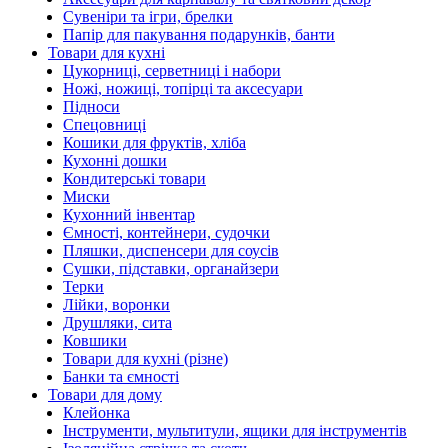
Сувеніри та ігри, брелки
Папір для пакування подарунків, банти
Товари для кухні
Цукорниці, серветниці і набори
Ножі, ножиці, топірці та аксесуари
Підноси
Спецовниці
Кошики для фруктів, хліба
Кухонні дошки
Кондитерські товари
Миски
Кухонний інвентар
Ємності, контейнери, судочки
Пляшки, диспенсери для соусів
Сушки, підставки, органайзери
Терки
Лійки, воронки
Друшляки, сита
Ковшики
Товари для кухні (різне)
Банки та ємності
Товари для дому
Клейонка
Інструменти, мультитули, ящики для інструментів