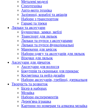
Металеві моделі
Спецтехніка
Авто-мото техніка
Залізниці, кораблі та авіація
Набори з транспортом
Гаражі та треки
Ляльки та аксесуари
Будиночки, замки, меблі
Транспорт для ляльок
Ляльки та пупси з аксесуарами
Ляльки та пупси функціональні
Манекени для зачісок
Набори одягу та аксесуарів для ляльок
Візочки для ляльок
Аксесуари для дівчаток
Аксесуари для волосся
Біжутерія та скриньки для прикрас
Косметика та нейл-дизайн
Набори аксесуарів, гребінці, дзеркальця
Творчість та розвиток
Бісер в наборах
Мозаїка
Набори експерементів
Дерев'яна іграшка
Картини по номерам та алмазна мозаїка