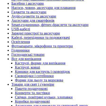
Басейни і аксесуари
Насоси, човни, аксесуари для плавання
Гаджети та аксесуари
Аудіо-гаджети та аксесуари
Аксесуари для смартфонів
Smart-годинники, фітнес-браслети та аксесуари
USB-кабелі
Зарядні пристрої та аксесуари
Кабелі, перехідники та подовжувачі
Освітлення
Фотоапарати, мікрофони та принтери
Годинники
Господарські товари
Все для випікання
Каструлі, форми для випікання
Каструлі, ковші
Кришки для каструль і сковорідок
Сковорідки і сотейники
Форми для льоду та морозива
Товари для свят і сувеніри
Пакети подарункові
Конверти та листівки
Свічки, повітряні кульки, хлопавки
Коробки подарункові
Аксесуари для карнавалу та святковий декор