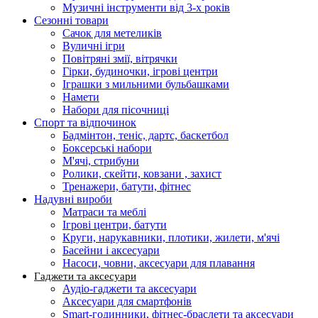
Музичні інструменти від 3-х років
Сезонні товари
Сачок для метеликів
Вуличні ігри
Повітряні змії, вітрячки
Гірки, будиночки, ігрові центри
Іграшки з мильними бульбашками
Намети
Набори для пісочниці
Спорт та відпочинок
Бадмінтон, теніс, дартс, баскетбол
Боксерські набори
М'ячі, стрибуни
Ролики, скейти, ковзани , захист
Тренажери, батути, фітнес
Надувні вироби
Матраси та меблі
Ігрові центри, батути
Круги, нарукавники, плотики, жилети, м'ячі
Басейни і аксесуари
Насоси, човни, аксесуари для плавання
Гаджети та аксесуари
Аудіо-гаджети та аксесуари
Аксесуари для смартфонів
Smart-годинники, фітнес-браслети та аксесуари