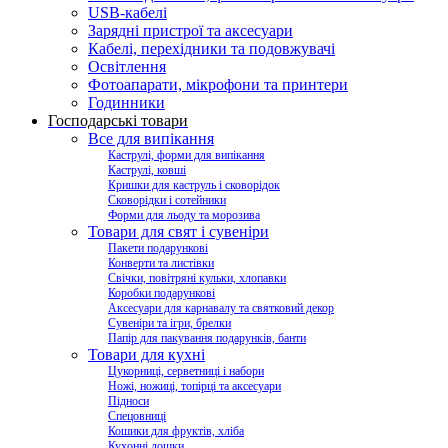
USB-кабелі
Зарядні пристрої та аксесуари
Кабелі, перехідники та подовжувачі
Освітлення
Фотоапарати, мікрофони та принтери
Годинники
Господарські товари
Все для випікання
Каструлі, форми для випікання
Каструлі, ковші
Кришки для каструль і сковорідок
Сковорідки і сотейники
Форми для льоду та морозива
Товари для свят і сувеніри
Пакети подарункові
Конверти та листівки
Свічки, повітряні кульки, хлопавки
Коробки подарункові
Аксесуари для карнавалу та святковий декор
Сувеніри та ігри, брелки
Папір для пакування подарунків, банти
Товари для кухні
Цукорниці, серветниці і набори
Ножі, ножиці, топірці та аксесуари
Підноси
Спецовниці
Кошики для фруктів, хліба
Кухонні дошки