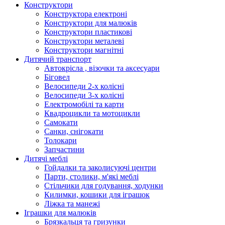
Конструктори
Конструктора електроні
Конструктори для малюків
Конструктори пластикові
Конструктори металеві
Конструктори магнітні
Дитячий транспорт
Автокрісла , візочки та аксесуари
Біговел
Велосипеди 2-х колісні
Велосипеди 3-х колісні
Електромобілі та карти
Квадроцикли та мотоцикли
Самокати
Санки, снігокати
Толокари
Запчастини
Дитячі меблі
Гойдалки та заколисуючі центри
Парти, столики, м'які меблі
Стільчики для годування, ходунки
Килимки, кошики для іграшок
Ліжка та манежі
Іграшки для малюків
Брязкальця та гризунки