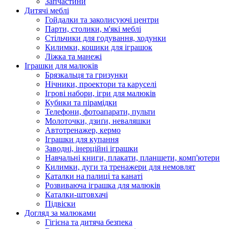
Запчастини
Дитячі меблі
Гойдалки та заколисуючі центри
Парти, столики, м'які меблі
Стільчики для годування, ходунки
Килимки, кошики для іграшок
Ліжка та манежі
Іграшки для малюків
Брязкальця та гризунки
Нічники, проектори та каруселі
Ігрові набори, ігри для малюків
Кубики та пірамідки
Телефони, фотоапарати, пульти
Молоточки, дзиґи, неваляшки
Автотренажер, кермо
Іграшки для купання
Заводні, інерційні іграшки
Навчальні книги, плакати, планшети, комп'ютери
Килимки, дуги та тренажери для немовлят
Каталки на палиці та канаті
Розвиваюча іграшка для малюків
Каталки-штовхачі
Підвіски
Догляд за малюками
Гігієна та дитяча безпека