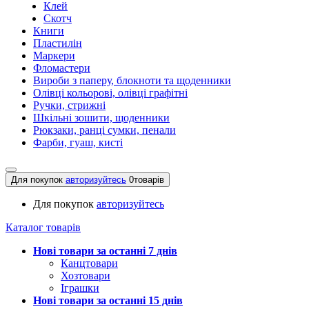
Клей
Скотч
Книги
Пластилін
Маркери
Фломастери
Вироби з паперу, блокноти та щоденники
Олівці кольорові, олівці графітні
Ручки, стрижні
Шкільні зошити, щоденники
Рюкзаки, ранці сумки, пенали
Фарби, гуаш, кисті
Для покупок
авторизуйтесь
0
товарів
Для покупок
авторизуйтесь
Каталог товарів
Нові товари за останнi 7 днiв
Канцтовари
Хозтовари
Іграшки
Нові товари за останнi 15 днiв