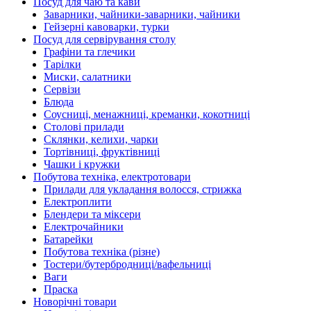
Посуд для чаю та кави
Заварники, чайники-заварники, чайники
Гейзерні кавоварки, турки
Посуд для сервірування столу
Графіни та глечики
Тарілки
Миски, салатники
Сервізи
Блюда
Соусниці, менажниці, креманки, кокотниці
Столові прилади
Склянки, келихи, чарки
Тортівниці, фруктівниці
Чашки і кружки
Побутова техніка, електротовари
Прилади для укладання волосся, стрижка
Електроплити
Блендери та міксери
Електрочайники
Батарейки
Побутова техніка (різне)
Тостери/бутербродниці/вафельниці
Ваги
Праска
Новорічні товари