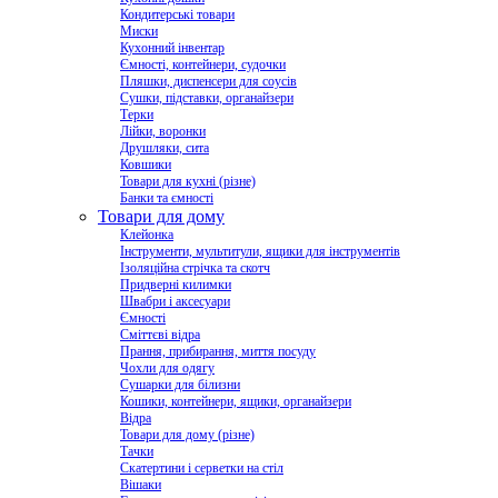
Кондитерські товари
Миски
Кухонний інвентар
Ємності, контейнери, судочки
Пляшки, диспенсери для соусів
Сушки, підставки, органайзери
Терки
Лійки, воронки
Друшляки, сита
Ковшики
Товари для кухні (різне)
Банки та ємності
Товари для дому
Клейонка
Інструменти, мультитули, ящики для інструментів
Ізоляційна стрічка та скотч
Придверні килимки
Швабри і аксесуари
Ємності
Сміттєві відра
Прання, прибирання, миття посуду
Чохли для одягу
Сушарки для білизни
Кошики, контейнери, ящики, органайзери
Відра
Товари для дому (різне)
Тачки
Скатертини і серветки на стіл
Вішаки