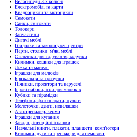
Велосипеди 3-х колісні
Електромобілі та карти
Квадроцикли та мотоцикли
Самокати
Санки, снігокати
Толокари
Запчастини
Дитячі меблі
Гойдалки та заколисуючі центри
Парти, столики, м'які меблі
Стільчики для годування, ходунки
Килимки, кошики для іграшок
Ліжка та манежі
Іграшки для малюків
Брязкальця та гризунки
Нічники, проектори та каруселі
Ігрові набори, ігри для малюків
Кубики та пірамідки
Телефони, фотоапарати, пульти
Молоточки, дзиґи, неваляшки
Автотренажер, кермо
Іграшки для купання
Заводні, інерційні іграшки
Навчальні книги, плакати, планшети, комп'ютери
Килимки, дуги та тренажери для немовлят