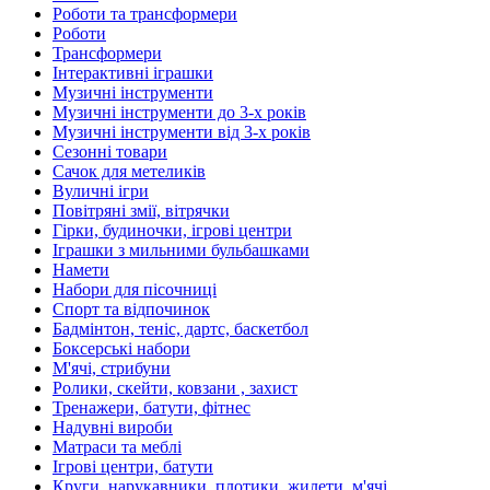
Роботи та трансформери
Роботи
Трансформери
Інтерактивні іграшки
Музичні інструменти
Музичні інструменти до 3-х років
Музичні інструменти від 3-х років
Сезонні товари
Сачок для метеликів
Вуличні ігри
Повітряні змії, вітрячки
Гірки, будиночки, ігрові центри
Іграшки з мильними бульбашками
Намети
Набори для пісочниці
Спорт та відпочинок
Бадмінтон, теніс, дартс, баскетбол
Боксерські набори
М'ячі, стрибуни
Ролики, скейти, ковзани , захист
Тренажери, батути, фітнес
Надувні вироби
Матраси та меблі
Ігрові центри, батути
Круги, нарукавники, плотики, жилети, м'ячі