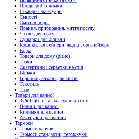
Ізоляційна стрічка та скотч
Придверні килимки
Швабри і аксесуари
Ємності
Сміттєві відра
Прання, прибирання, миття посуду
Чохли для одягу
Сушарки для білизни
Кошики, контейнери, ящики, органайзери
Відра
Товари для дому (різне)
Тачки
Скатертини і серветки на стіл
Вішаки
Горщики, вазони для квітів
Текстиль
Тази
Товари для ванної
Зубні щітки та аксесуари до них
Полиці для ванної
Килимки для ванної
Аксесуари для ванної
Термоси
Термоси харчові
Термоси стандартні, термокухлі