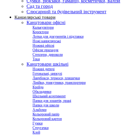
Сумки, рюкзаки, гаманці, косметички, валізи
Сад та город
Слюсарний та будівельний інструмент
Канцелярські товари
Канцтовари офісні
Калькулятори
Коректори
Лотки для документів і підставки
Ножі канцелярські
Ножиці офісні
Офісне приладдя
Степлери, дироколи
Теки
Канцтовари шкільні
Ножиці дитячі
Готовальні, циркулі
Ланчбокси, термоси, пляшечки
Лінійки, трикутники, транспортири
Крейда
Обкладинки
Шкільний асортимент
Папки для зошитів, праці
Папки для школи
Альбоми
Кольоровий папір
Кольоровий картон
Гумки
Стругачки
Клей