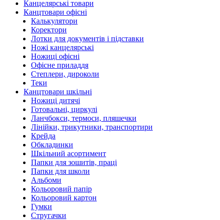
Канцелярські товари
Канцтовари офісні
Калькулятори
Коректори
Лотки для документів і підставки
Ножі канцелярські
Ножиці офісні
Офісне приладдя
Степлери, дироколи
Теки
Канцтовари шкільні
Ножиці дитячі
Готовальні, циркулі
Ланчбокси, термоси, пляшечки
Лінійки, трикутники, транспортири
Крейда
Обкладинки
Шкільний асортимент
Папки для зошитів, праці
Папки для школи
Альбоми
Кольоровий папір
Кольоровий картон
Гумки
Стругачки