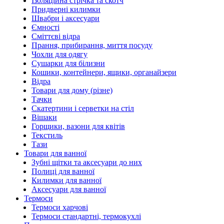
Ізоляційна стрічка та скотч
Придверні килимки
Швабри і аксесуари
Ємності
Сміттєві відра
Прання, прибирання, миття посуду
Чохли для одягу
Сушарки для білизни
Кошики, контейнери, ящики, органайзери
Відра
Товари для дому (різне)
Тачки
Скатертини і серветки на стіл
Вішаки
Горщики, вазони для квітів
Текстиль
Тази
Товари для ванної
Зубні щітки та аксесуари до них
Полиці для ванної
Килимки для ванної
Аксесуари для ванної
Термоси
Термоси харчові
Термоси стандартні, термокухлі