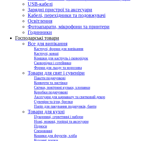
USB-кабелі
Зарядні пристрої та аксесуари
Кабелі, перехідники та подовжувачі
Освітлення
Фотоапарати, мікрофони та принтери
Годинники
Господарські товари
Все для випікання
Каструлі, форми для випікання
Каструлі, ковші
Кришки для каструль і сковорідок
Сковорідки і сотейники
Форми для льоду та морозива
Товари для свят і сувеніри
Пакети подарункові
Конверти та листівки
Свічки, повітряні кульки, хлопавки
Коробки подарункові
Аксесуари для карнавалу та святковий декор
Сувеніри та ігри, брелки
Папір для пакування подарунків, банти
Товари для кухні
Цукорниці, серветниці і набори
Ножі, ножиці, топірці та аксесуари
Підноси
Спецовниці
Кошики для фруктів, хліба
Кухонні дошки