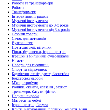
Роботи та трансформери
Роботи
Трансформери
Інтерактивні іграшки
Музичні інструменти
Музичні інструменти до 3-х років
Музичні інструменти від 3-х років
Сезонні товари
Сачок для метеликів
Вуличні ігри
Повітряні змії, вітрячки
Гірки, будиночки, ігрові центри
Іграшки з мильними бульбашками
Намети
Набори для пісочниці
Спорт та відпочинок
Бадмінтон, теніс, дартс, баскетбол
Боксерські набори
М'ячі, стрибуни
Ролики, скейти, ковзани , захист
Тренажери, батути, фітнес
Надувні вироби
Матраси та меблі
Ігрові центри, батути
Круги, нарукавники, плотики, жилети, м'ячі