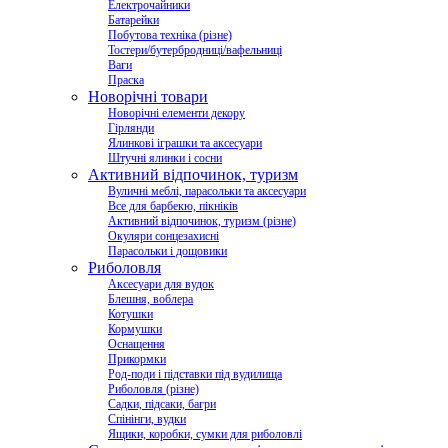
Електрочайники
Батарейки
Побутова техніка (різне)
Тостери/бутербродниці/вафельниці
Ваги
Праска
Новорічні товари
Новорічні елементи декору
Гірлянди
Ялинкові іграшки та аксесуари
Штучні ялинки і сосни
Активний відпочинок, туризм
Вуличні меблі, парасольки та аксесуари
Все для барбекю, пікніків
Активний відпочинок, туризм (різне)
Окуляри сонцезахисні
Парасольки і дощовики
Риболовля
Аксесуари для вудок
Блешня, воблера
Котушки
Кормушки
Оснащення
Прикормки
Род-поди і підставки під вудилища
Риболовля (різне)
Садки, підсаки, багри
Спінінги, вудки
Ящики, коробки, сумки для риболовлі