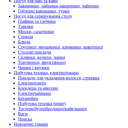
Посуд для чаю та кави
Заварники, чайники-заварники, чайники
Гейзерні кавоварки, турки
Посуд для сервірування столу
Графіни та глечики
Тарілки
Миски, салатники
Сервізи
Блюда
Соусниці, менажниці, креманки, кокотниці
Столові прилади
Склянки, келихи, чарки
Тортівниці, фруктівниці
Чашки і кружки
Побутова техніка, електротовари
Прилади для укладання волосся, стрижка
Електроплити
Блендери та міксери
Електрочайники
Батарейки
Побутова техніка (різне)
Тостери/бутербродниці/вафельниці
Ваги
Праска
Новорічні товари