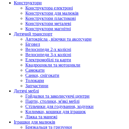
Конструктори
Конструктора електроні
Конструктори для малюків
Конструктори пластикові
Конструктори металеві
Конструктори магнітні
Дитячий транспорт
Автокрісла , візочки та аксесуари
Біговел
Велосипеди 2-х колісні
Велосипеди 3-х колісні
Електромобілі та карти
Квадроцикли та мотоцикли
Самокати
Санки, снігокати
Толокари
Запчастини
Дитячі меблі
Гойдалки та заколисуючі центри
Парти, столики, м'які меблі
Стільчики для годування, ходунки
Килимки, кошики для іграшок
Ліжка та манежі
Іграшки для малюків
Брязкальця та гризунки