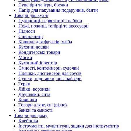
Сувеніри та ігри, брелки
Папір для пакування подарунків, банти
Товари для кухні
Цукорниці, серветниці і набори
Ножі, ножиці, топірці та аксесуари
Підноси
Спецовниці
Кошики для фруктів, хліба
Кухонні дошки
Кондитерські товари
Миски
Кухонний інвентар
Ємності, контейнери, судочки
Пляшки, диспенсери для соусів
Сушки, підставки, органайзери
Терки
Лійки, воронки
Друшляки, сита
Ковшики
Товари для кухні (різне)
Банки та ємності
Товари для дому
Клейонка
Інструменти, мультитули, ящики для інструментів