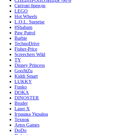
СПЕЦПРОПОЗИЦІЯ -90%
Світові бренди
LEGO
Hot Wheels
L.O.L. Surprise
#Sbabam
Paw Patrol
Barbie
TechnoDrive
Fisher-Price
Screechers Wild
TY
Disney Princess
GooJitZu
Kiddi Smart
LUKKY
Funko
DOKA
DINOSTER
Bruder
Laser X
Іграшка Україна
Технок
Artos Games
DoDo