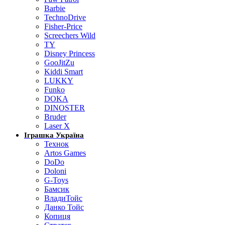
Barbie
TechnoDrive
Fisher-Price
Screechers Wild
TY
Disney Princess
GooJitZu
Kiddi Smart
LUKKY
Funko
DOKA
DINOSTER
Bruder
Laser X
Іграшка Україна
Технок
Artos Games
DoDo
Doloni
G-Toys
Бамсик
ВладиТойс
Данко Тойс
Копиця