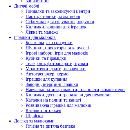
Запчастини
Дитячі меблі
Гойдалки та заколисуючі центри
Парти, столики, м'які меблі
Стільчики для годування, ходунки
Килимки, кошики для іграшок
Ліжка та манежі
Іграшки для малюків
Брязкальця та гризунки
Нічники, проектори та каруселі
Ігрові набори, ігри для малюків
Кубики та пірамідки
Телефони, фотоапарати, пульти
Молоточки, дзиґи, неваляшки
Автотренажер, кермо
Іграшки для купання
Заводні, інерційні іграшки
Навчальні книги, плакати, планшети, комп'ютери
Килимки, дуги та тренажери для немовлят
Каталки на палиці та канаті
Розвиваюча іграшка для малюків
Каталки-штовхачі
Підвіски
Догляд за малюками
Гігієна та дитяча безпека