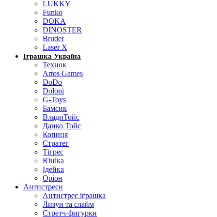
LUKKY
Funko
DOKA
DINOSTER
Bruder
Laser X
Іграшка Україна
Технок
Artos Games
DoDo
Doloni
G-Toys
Бамсик
ВладиТойс
Данко Тойс
Копиця
Стратег
Тігрес
Юніка
Ідейка
Оріон
Антистреси
Антистрес іграшка
Лизун та слайм
Стретч-фигурки