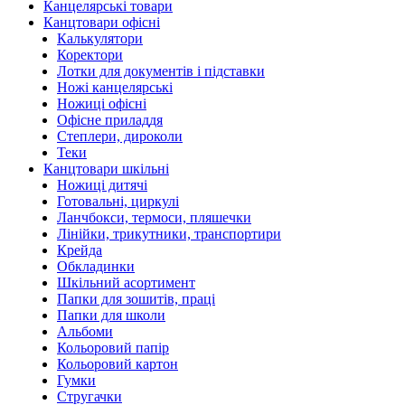
Канцелярські товари
Канцтовари офісні
Калькулятори
Коректори
Лотки для документів і підставки
Ножі канцелярські
Ножиці офісні
Офісне приладдя
Степлери, дироколи
Теки
Канцтовари шкільні
Ножиці дитячі
Готовальні, циркулі
Ланчбокси, термоси, пляшечки
Лінійки, трикутники, транспортири
Крейда
Обкладинки
Шкільний асортимент
Папки для зошитів, праці
Папки для школи
Альбоми
Кольоровий папір
Кольоровий картон
Гумки
Стругачки