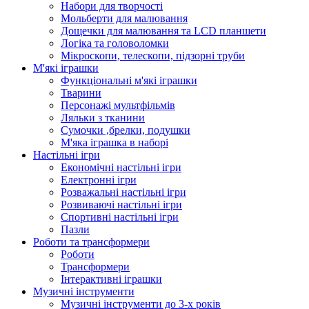
Набори для творчості
Мольберти для малювання
Дощечки для малювання та LCD планшети
Логіка та головоломки
Мікроскопи, телескопи, підзорні труби
М'які іграшки
Функціональні м'які іграшки
Тварини
Персонажі мультфільмів
Ляльки з тканини
Сумочки ,брелки, подушки
М'яка іграшка в наборі
Настільні ігри
Економічні настільні ігри
Електронні ігри
Розважальні настільні ігри
Розвиваючі настільні ігри
Спортивні настільні ігри
Пазли
Роботи та трансформери
Роботи
Трансформери
Інтерактивні іграшки
Музичні інструменти
Музичні інструменти до 3-х років