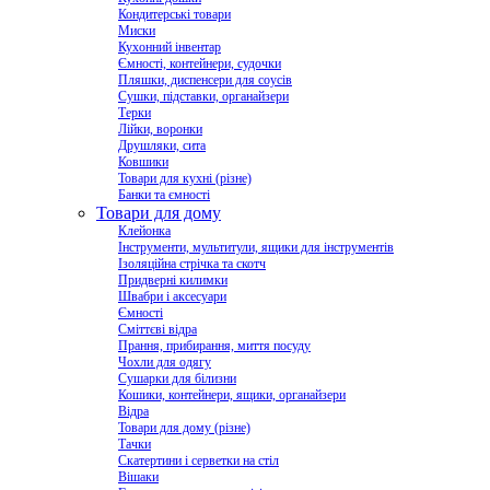
Кондитерські товари
Миски
Кухонний інвентар
Ємності, контейнери, судочки
Пляшки, диспенсери для соусів
Сушки, підставки, органайзери
Терки
Лійки, воронки
Друшляки, сита
Ковшики
Товари для кухні (різне)
Банки та ємності
Товари для дому
Клейонка
Інструменти, мультитули, ящики для інструментів
Ізоляційна стрічка та скотч
Придверні килимки
Швабри і аксесуари
Ємності
Сміттєві відра
Прання, прибирання, миття посуду
Чохли для одягу
Сушарки для білизни
Кошики, контейнери, ящики, органайзери
Відра
Товари для дому (різне)
Тачки
Скатертини і серветки на стіл
Вішаки