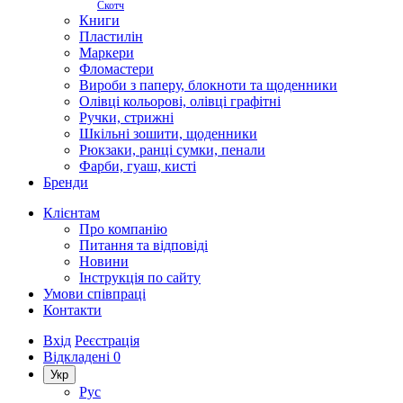
Скотч
Книги
Пластилін
Маркери
Фломастери
Вироби з паперу, блокноти та щоденники
Олівці кольорові, олівці графітні
Ручки, стрижні
Шкільні зошити, щоденники
Рюкзаки, ранці сумки, пенали
Фарби, гуаш, кисті
Бренди
Клієнтам
Про компанію
Питання та відповіді
Новини
Інструкція по сайту
Умови співпраці
Контакти
Вхід
Реєстрація
Відкладені
0
Укр
Рус