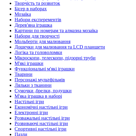
Творчість та розвиток
Бісер в наборах
Мозаїка
Набори експерементів
Дерев'яна іграшка
Картини по номерам та алмазна мозаїка
Набори для творчості
Мольберти для малювання
Дощечки для малювання та LCD планшети
Логіка та головоломки
Мікроскопи, телескопи, підзорні труби
М'які іграшки
Функціональні м'які іграшки
Тварини
Персонажі мультфільмів
Ляльки з тканини
Сумочки ,брелки, подушки
М'яка іграшка в наборі
Настільні ігри
Економічні настільні ігри
Електронні ігри
Розважальні настільні ігри
Розвиваючі настільні ігри
Спортивні настільні ігри
Пазли