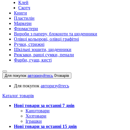
Клей
Скотч
Книги
Пластилін
Маркери
Фломастери
Вироби з паперу, блокноти та щоденники
Олівці кольорові, олівці графітні
Ручки, стрижні
Шкільні зошити, щоденники
Рюкзаки, ранці сумки, пенали
Фарби, гуаш, кисті
Для покупок
авторизуйтесь
0
товарів
Для покупок
авторизуйтесь
Каталог товарів
Нові товари за останнi 7 днiв
Канцтовари
Хозтовари
Іграшки
Нові товари за останнi 15 днiв