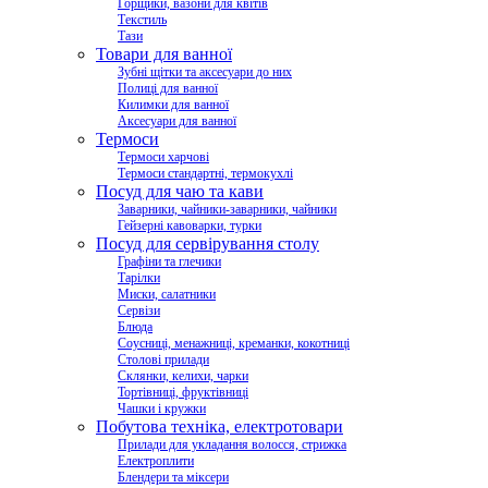
Горщики, вазони для квітів
Текстиль
Тази
Товари для ванної
Зубні щітки та аксесуари до них
Полиці для ванної
Килимки для ванної
Аксесуари для ванної
Термоси
Термоси харчові
Термоси стандартні, термокухлі
Посуд для чаю та кави
Заварники, чайники-заварники, чайники
Гейзерні кавоварки, турки
Посуд для сервірування столу
Графіни та глечики
Тарілки
Миски, салатники
Сервізи
Блюда
Соусниці, менажниці, креманки, кокотниці
Столові прилади
Склянки, келихи, чарки
Тортівниці, фруктівниці
Чашки і кружки
Побутова техніка, електротовари
Прилади для укладання волосся, стрижка
Електроплити
Блендери та міксери