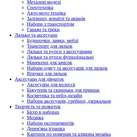
Металеві моделі
Спецтехніка
Авто-мото техніка
Залізниці, кораблі та авіація
Набори з транспортом
Гаражі та треки
Ляльки та аксесуари
Будиночки, замки, меблі
Транспорт для ляльок
Ляльки та пупси з аксесуарами
Ляльки та пупси функціональні
Манекени для зачісок
Набори одягу та аксесуарів для ляльок
Візочки для ляльок
Аксесуари для дівчаток
Аксесуари для волосся
Біжутерія та скриньки для прикрас
Косметика та нейл-дизайн
Набори аксесуарів, гребінці, дзеркальця
Творчість та розвиток
Бісер в наборах
Мозаїка
Набори експерементів
Дерев'яна іграшка
Картини по номерам та алмазна мозаїка