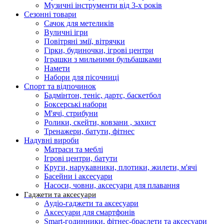
Музичні інструменти від 3-х років
Сезонні товари
Сачок для метеликів
Вуличні ігри
Повітряні змії, вітрячки
Гірки, будиночки, ігрові центри
Іграшки з мильними бульбашками
Намети
Набори для пісочниці
Спорт та відпочинок
Бадмінтон, теніс, дартс, баскетбол
Боксерські набори
М'ячі, стрибуни
Ролики, скейти, ковзани , захист
Тренажери, батути, фітнес
Надувні вироби
Матраси та меблі
Ігрові центри, батути
Круги, нарукавники, плотики, жилети, м'ячі
Басейни і аксесуари
Насоси, човни, аксесуари для плавання
Гаджети та аксесуари
Аудіо-гаджети та аксесуари
Аксесуари для смартфонів
Smart-годинники, фітнес-браслети та аксесуари