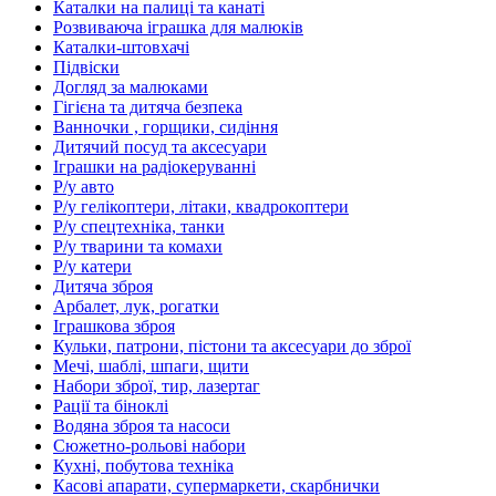
Каталки на палиці та канаті
Розвиваюча іграшка для малюків
Каталки-штовхачі
Підвіски
Догляд за малюками
Гігієна та дитяча безпека
Ванночки , горщики, сидіння
Дитячий посуд та аксесуари
Іграшки на радіокеруванні
Р/у авто
Р/у гелікоптери, літаки, квадрокоптери
Р/у спецтехніка, танки
Р/у тварини та комахи
Р/у катери
Дитяча зброя
Арбалет, лук, рогатки
Іграшкова зброя
Кульки, патрони, пістони та аксесуари до зброї
Мечі, шаблі, шпаги, щити
Набори зброї, тир, лазертаг
Рації та біноклі
Водяна зброя та насоси
Сюжетно-рольові набори
Кухні, побутова техніка
Касові апарати, супермаркети, скарбнички