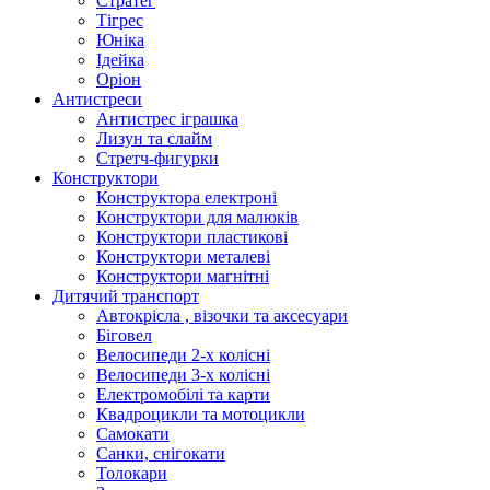
Стратег
Тігрес
Юніка
Ідейка
Оріон
Антистреси
Антистрес іграшка
Лизун та слайм
Стретч-фигурки
Конструктори
Конструктора електроні
Конструктори для малюків
Конструктори пластикові
Конструктори металеві
Конструктори магнітні
Дитячий транспорт
Автокрісла , візочки та аксесуари
Біговел
Велосипеди 2-х колісні
Велосипеди 3-х колісні
Електромобілі та карти
Квадроцикли та мотоцикли
Самокати
Санки, снігокати
Толокари