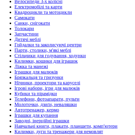
Велосипеди 3-х колісні
Електромобілі та карти
Квадроцикли та мотоцикли
Самокати
Санки, снігокати
Толокари
Запчастини
Дитячі меблі
Гойдалки та заколисуючі центри
Парти, столики, м'які меблі
Стільчики для годування, ходунки
Килимки, кошики для іграшок
Ліжка та манежі
Іграшки для малюків
Брязкальця та гризунки
Нічники, проектори та каруселі
Ігрові набори, ігри для малюків
Кубики та пірамідки
Телефони, фотоапарати, пульти
Молоточки, дзиґи, неваляшки
Автотренажер, кермо
Іграшки для купання
Заводні, інерційні іграшки
Навчальні книги, плакати, планшети, комп'ютери
Килимки, дуги та тренажери для немовлят