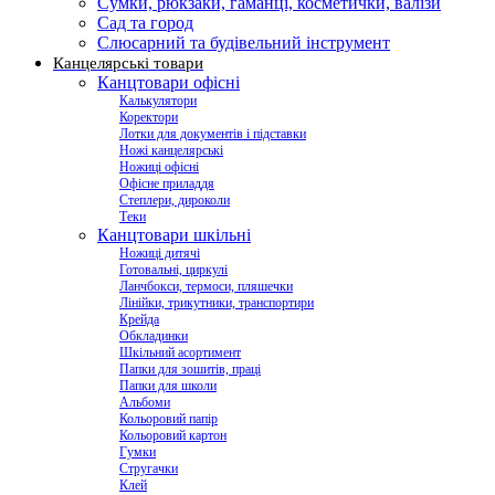
Сумки, рюкзаки, гаманці, косметички, валізи
Сад та город
Слюсарний та будівельний інструмент
Канцелярські товари
Канцтовари офісні
Калькулятори
Коректори
Лотки для документів і підставки
Ножі канцелярські
Ножиці офісні
Офісне приладдя
Степлери, дироколи
Теки
Канцтовари шкільні
Ножиці дитячі
Готовальні, циркулі
Ланчбокси, термоси, пляшечки
Лінійки, трикутники, транспортири
Крейда
Обкладинки
Шкільний асортимент
Папки для зошитів, праці
Папки для школи
Альбоми
Кольоровий папір
Кольоровий картон
Гумки
Стругачки
Клей