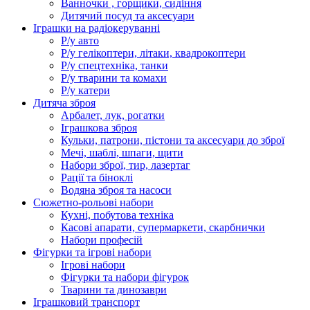
Ванночки , горщики, сидіння
Дитячий посуд та аксесуари
Іграшки на радіокеруванні
Р/у авто
Р/у гелікоптери, літаки, квадрокоптери
Р/у спецтехніка, танки
Р/у тварини та комахи
Р/у катери
Дитяча зброя
Арбалет, лук, рогатки
Іграшкова зброя
Кульки, патрони, пістони та аксесуари до зброї
Мечі, шаблі, шпаги, щити
Набори зброї, тир, лазертаг
Рації та біноклі
Водяна зброя та насоси
Сюжетно-рольові набори
Кухні, побутова техніка
Касові апарати, супермаркети, скарбнички
Набори професій
Фігурки та ігрові набори
Ігрові набори
Фігурки та набори фігурок
Тварини та динозаври
Іграшковий транспорт