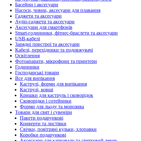
Басейни і аксесуари
Насоси, човни, аксесуари для плавання
Гаджети та аксесуари
Аудіо-гаджети та аксесуари
Аксесуари для смартфонів
Smart-годинники, фітнес-браслети та аксесуари
USB-кабелі
Зарядні пристрої та аксесуари
Кабелі, перехідники та подовжувачі
Освітлення
Фотоапарати, мікрофони та принтери
Годинники
Господарські товари
Все для випікання
Каструлі, форми для випікання
Каструлі, ковші
Кришки для каструль і сковорідок
Сковорідки і сотейники
Форми для льоду та морозива
Товари для свят і сувеніри
Пакети подарункові
Конверти та листівки
Свічки, повітряні кульки, хлопавки
Коробки подарункові
Аксесуари для карнавалу та святковий декор