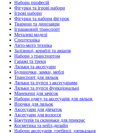
Набори професій
Фігурки та ігрові набори
Ігрові набори
Фігурки та набори фігурок
Тварини та динозаври
Іграшковий транспорт
Металеві моделі
Спецтехніка
Авто-мото техніка
Залізниці, кораблі та авіація
Набори з транспортом
Гаражі та треки
Ляльки та аксесуари
Будиночки, замки, меблі
Транспорт для ляльок
Ляльки та пупси з аксесуарами
Ляльки та пупси функціональні
Манекени для зачісок
Набори одягу та аксесуарів для ляльок
Візочки для ляльок
Аксесуари для дівчаток
Аксесуари для волосся
Біжутерія та скриньки для прикрас
Косметика та нейл-дизайн
Набори аксесуарів, гребінці, дзеркальця