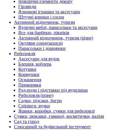
Новорічні елементи декору
Гірлянди
Ялинкові іграшки та аксесуари
Штучні ялинки і сосни
Активний відпочинок, туризм
Вуличні меблі, парасольки та аксесуари
Все для барбекю, пікніків
Активний відпочинок, туризм (різне)
Окуляри сонцезахисні
Парасольки і дощовики
Риболовля
Аксесуари для вудок
Блешня, воблера
Котушки
Кормушки
Оснащення
Прикормки
Род-поди і підставки під вудилища
Риболовля (різне)
Садки, підсаки, багри
Спінінги, вудки
Ящики, коробки, сумки для риболовлі
Сумки, рюкзаки, гаманці, косметички, валізи
Сад та город
Слюсарний та будівельний інструмент