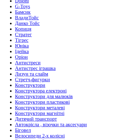
Doloni
G-Toys
Бамсик
ВладиТойс
Данко Тойс
Копиця
Стратег
Тігрес
Юніка
Ідейка
Оріон
Антистреси
Антистрес іграшка
Лизун та слайм
Стретч-фигурки
Конструктори
Конструктора електроні
Конструктори для малюків
Конструктори пластикові
Конструктори металеві
Конструктори магнітні
Дитячий транспорт
Автокрісла , візочки та аксесуари
Біговел
Велосипеди 2-х колісні