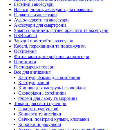
Басейни і аксесуари
Насоси, човни, аксесуари для плавання
Гаджети та аксесуари
Аудіо-гаджети та аксесуари
Аксесуари для смартфонів
Smart-годинники, фітнес-браслети та аксесуари
USB-кабелі
Зарядні пристрої та аксесуари
Кабелі, перехідники та подовжувачі
Освітлення
Фотоапарати, мікрофони та принтери
Годинники
Господарські товари
Все для випікання
Каструлі, форми для випікання
Каструлі, ковші
Кришки для каструль і сковорідок
Сковорідки і сотейники
Форми для льоду та морозива
Товари для свят і сувеніри
Пакети подарункові
Конверти та листівки
Свічки, повітряні кульки, хлопавки
Коробки подарункові
Аксесуари для карнавалу та святковий декор