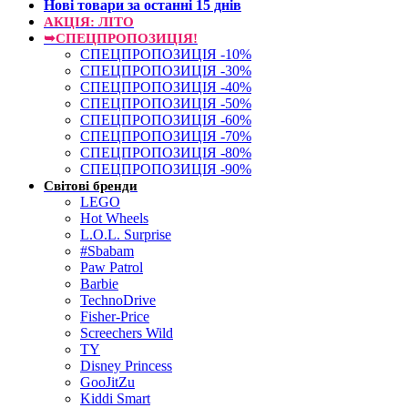
Нові товари за останнi 15 днiв
АКЦІЯ: ЛІТО
➥СПЕЦПРОПОЗИЦІЯ!
СПЕЦПРОПОЗИЦІЯ -10%
СПЕЦПРОПОЗИЦІЯ -30%
СПЕЦПРОПОЗИЦІЯ -40%
СПЕЦПРОПОЗИЦІЯ -50%
СПЕЦПРОПОЗИЦІЯ -60%
СПЕЦПРОПОЗИЦІЯ -70%
СПЕЦПРОПОЗИЦІЯ -80%
СПЕЦПРОПОЗИЦІЯ -90%
Світові бренди
LEGO
Hot Wheels
L.O.L. Surprise
#Sbabam
Paw Patrol
Barbie
TechnoDrive
Fisher-Price
Screechers Wild
TY
Disney Princess
GooJitZu
Kiddi Smart