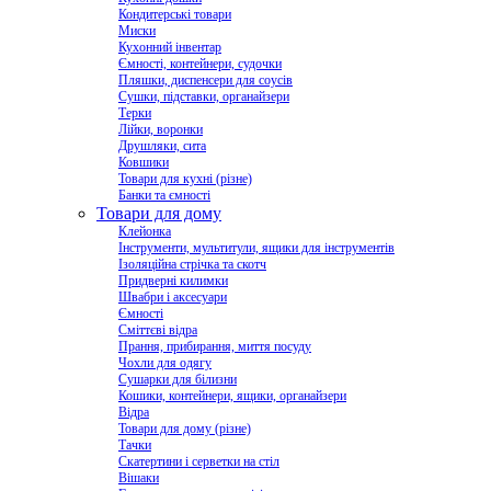
Кондитерські товари
Миски
Кухонний інвентар
Ємності, контейнери, судочки
Пляшки, диспенсери для соусів
Сушки, підставки, органайзери
Терки
Лійки, воронки
Друшляки, сита
Ковшики
Товари для кухні (різне)
Банки та ємності
Товари для дому
Клейонка
Інструменти, мультитули, ящики для інструментів
Ізоляційна стрічка та скотч
Придверні килимки
Швабри і аксесуари
Ємності
Сміттєві відра
Прання, прибирання, миття посуду
Чохли для одягу
Сушарки для білизни
Кошики, контейнери, ящики, органайзери
Відра
Товари для дому (різне)
Тачки
Скатертини і серветки на стіл
Вішаки