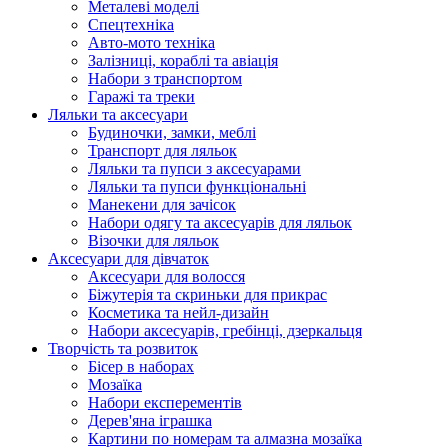
Металеві моделі
Спецтехніка
Авто-мото техніка
Залізниці, кораблі та авіація
Набори з транспортом
Гаражі та треки
Ляльки та аксесуари
Будиночки, замки, меблі
Транспорт для ляльок
Ляльки та пупси з аксесуарами
Ляльки та пупси функціональні
Манекени для зачісок
Набори одягу та аксесуарів для ляльок
Візочки для ляльок
Аксесуари для дівчаток
Аксесуари для волосся
Біжутерія та скриньки для прикрас
Косметика та нейл-дизайн
Набори аксесуарів, гребінці, дзеркальця
Творчість та розвиток
Бісер в наборах
Мозаїка
Набори експерементів
Дерев'яна іграшка
Картини по номерам та алмазна мозаїка