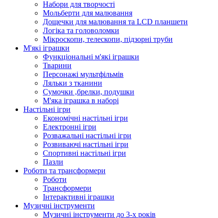
Набори для творчості
Мольберти для малювання
Дощечки для малювання та LCD планшети
Логіка та головоломки
Мікроскопи, телескопи, підзорні труби
М'які іграшки
Функціональні м'які іграшки
Тварини
Персонажі мультфільмів
Ляльки з тканини
Сумочки ,брелки, подушки
М'яка іграшка в наборі
Настільні ігри
Економічні настільні ігри
Електронні ігри
Розважальні настільні ігри
Розвиваючі настільні ігри
Спортивні настільні ігри
Пазли
Роботи та трансформери
Роботи
Трансформери
Інтерактивні іграшки
Музичні інструменти
Музичні інструменти до 3-х років