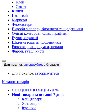
Клей
Скотч
Книги
Пластилін
Маркери
Фломастери
Вироби з паперу, блокноти та щоденники
Олівці кольорові, олівці графітні
Ручки, стрижні
Шкільні зошити, щоденники
Рюкзаки, ранці сумки, пенали
Фарби, гуаш, кисті
Для покупок
авторизуйтесь
0
товарів
Для покупок
авторизуйтесь
Каталог товарів
СПЕЦПРОПОЗИЦІЯ -20%
Нові товари за останнi 7 днiв
Канцтовари
Хозтовари
Іграшки