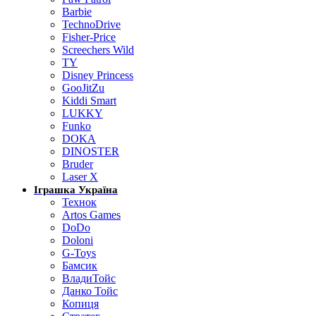
Barbie
TechnoDrive
Fisher-Price
Screechers Wild
TY
Disney Princess
GooJitZu
Kiddi Smart
LUKKY
Funko
DOKA
DINOSTER
Bruder
Laser X
Іграшка Україна
Технок
Artos Games
DoDo
Doloni
G-Toys
Бамсик
ВладиТойс
Данко Тойс
Копиця