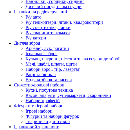
Ванночки , горщики, сидіння
Дитячий посуд та аксесуари
Іграшки на радіокеруванні
Р/у авто
Р/у гелікоптери, літаки, квадрокоптери
Р/у спецтехніка, танки
Р/у тварини та комахи
Р/у катери
Дитяча зброя
Арбалет, лук, рогатки
Іграшкова зброя
Кульки, патрони, пістони та аксесуари до зброї
Мечі, шаблі, шпаги, щити
Набори зброї, тир, лазертаг
Рації та біноклі
Водяна зброя та насоси
Сюжетно-рольові набори
Кухні, побутова техніка
Касові апарати, супермаркети, скарбнички
Набори професій
Фігурки та ігрові набори
Ігрові набори
Фігурки та набори фігурок
Тварини та динозаври
Іграшковий транспорт