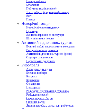
Електрочайники
Батарейки
Побутова техніка (різне)
Тостери/бутербродниці/вафельниці
Ваги
Праска
Новорічні товари
Новорічні елементи декору
Гірлянди
Ялинкові іграшки та аксесуари
Штучні ялинки і сосни
Активний відпочинок, туризм
Вуличні меблі, парасольки та аксесуари
Все для барбекю, пікніків
Активний відпочинок, туризм (різне)
Окуляри сонцезахисні
Парасольки і дощовики
Риболовля
Аксесуари для вудок
Блешня, воблера
Котушки
Кормушки
Оснащення
Прикормки
Род-поди і підставки під вудилища
Риболовля (різне)
Садки, підсаки, багри
Спінінги, вудки
Ящики, коробки, сумки для риболовлі