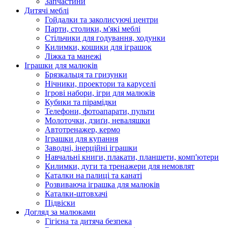
Запчастини
Дитячі меблі
Гойдалки та заколисуючі центри
Парти, столики, м'які меблі
Стільчики для годування, ходунки
Килимки, кошики для іграшок
Ліжка та манежі
Іграшки для малюків
Брязкальця та гризунки
Нічники, проектори та каруселі
Ігрові набори, ігри для малюків
Кубики та пірамідки
Телефони, фотоапарати, пульти
Молоточки, дзиґи, неваляшки
Автотренажер, кермо
Іграшки для купання
Заводні, інерційні іграшки
Навчальні книги, плакати, планшети, комп'ютери
Килимки, дуги та тренажери для немовлят
Каталки на палиці та канаті
Розвиваюча іграшка для малюків
Каталки-штовхачі
Підвіски
Догляд за малюками
Гігієна та дитяча безпека