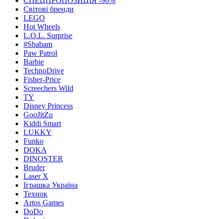
СПЕЦПРОПОЗИЦІЯ -90%
Світові бренди
LEGO
Hot Wheels
L.O.L. Surprise
#Sbabam
Paw Patrol
Barbie
TechnoDrive
Fisher-Price
Screechers Wild
TY
Disney Princess
GooJitZu
Kiddi Smart
LUKKY
Funko
DOKA
DINOSTER
Bruder
Laser X
Іграшка Україна
Технок
Artos Games
DoDo