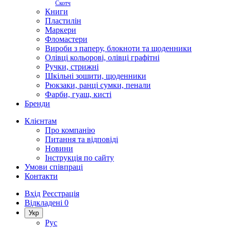
Скотч
Книги
Пластилін
Маркери
Фломастери
Вироби з паперу, блокноти та щоденники
Олівці кольорові, олівці графітні
Ручки, стрижні
Шкільні зошити, щоденники
Рюкзаки, ранці сумки, пенали
Фарби, гуаш, кисті
Бренди
Клієнтам
Про компанію
Питання та відповіді
Новини
Інструкція по сайту
Умови співпраці
Контакти
Вхід
Реєстрація
Відкладені
0
Укр
Рус