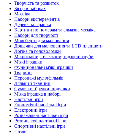
Творчість та розвиток
Бісер в наборах
Мозаїка
Набори експерементів
Дерев'яна іграшка
Картини по номерам та алмазна мозаїка
Набори для творчості
Мольберти для малювання
Дощечки для малювання та LCD планшети
Логіка та головоломки
Мікроскопи, телескопи, підзорні труби
М'які іграшки
Функціональні м'які іграшки
Тварини
Персонажі мультфільмів
Ляльки з тканини
Сумочки ,брелки, подушки
М'яка іграшка в наборі
Настільні ігри
Економічні настільні ігри
Електронні ігри
Розважальні настільні ігри
Розвиваючі настільні ігри
Спортивні настільні ігри
Пазли