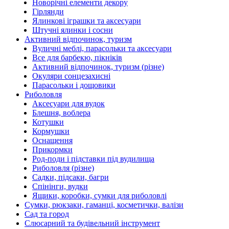
Новорічні елементи декору
Гірлянди
Ялинкові іграшки та аксесуари
Штучні ялинки і сосни
Активний відпочинок, туризм
Вуличні меблі, парасольки та аксесуари
Все для барбекю, пікніків
Активний відпочинок, туризм (різне)
Окуляри сонцезахисні
Парасольки і дощовики
Риболовля
Аксесуари для вудок
Блешня, воблера
Котушки
Кормушки
Оснащення
Прикормки
Род-поди і підставки під вудилища
Риболовля (різне)
Садки, підсаки, багри
Спінінги, вудки
Ящики, коробки, сумки для риболовлі
Сумки, рюкзаки, гаманці, косметички, валізи
Сад та город
Слюсарний та будівельний інструмент