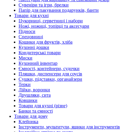
Сувеніри та ігри, брелки
Папір для пакування подарунків, банти
Товари для кухні
Цукорниці, серветниці і набори
Ножі, ножиці, топірці та аксесуари
Підноси
Спецовниці
Кошики для фруктів, хліба
Кухонні дошки
Кондитерські товари
Миски
Кухонний інвентар
Ємності, контейнери, судочки
Пляшки, диспенсери для соусів
Сушки, підставки, органайзери
Терки
Лійки, воронки
Друшляки, сита
Ковшики
Товари для кухні (різне)
Банки та ємності
Товари для дому
Клейонка
Інструменти, мультитули, ящики для інструментів