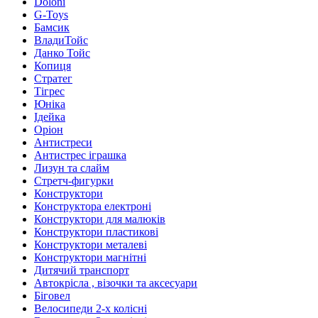
Doloni
G-Toys
Бамсик
ВладиТойс
Данко Тойс
Копиця
Стратег
Тігрес
Юніка
Ідейка
Оріон
Антистреси
Антистрес іграшка
Лизун та слайм
Стретч-фигурки
Конструктори
Конструктора електроні
Конструктори для малюків
Конструктори пластикові
Конструктори металеві
Конструктори магнітні
Дитячий транспорт
Автокрісла , візочки та аксесуари
Біговел
Велосипеди 2-х колісні