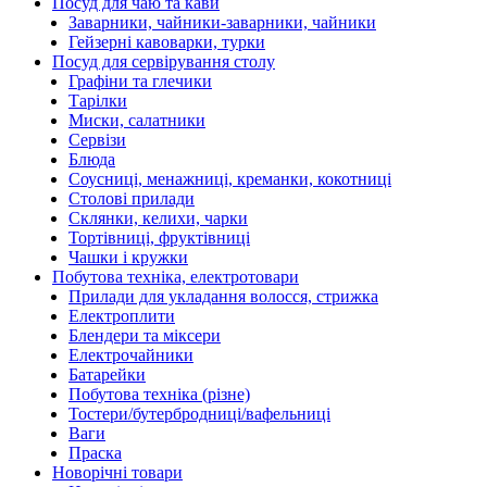
Посуд для чаю та кави
Заварники, чайники-заварники, чайники
Гейзерні кавоварки, турки
Посуд для сервірування столу
Графіни та глечики
Тарілки
Миски, салатники
Сервізи
Блюда
Соусниці, менажниці, креманки, кокотниці
Столові прилади
Склянки, келихи, чарки
Тортівниці, фруктівниці
Чашки і кружки
Побутова техніка, електротовари
Прилади для укладання волосся, стрижка
Електроплити
Блендери та міксери
Електрочайники
Батарейки
Побутова техніка (різне)
Тостери/бутербродниці/вафельниці
Ваги
Праска
Новорічні товари