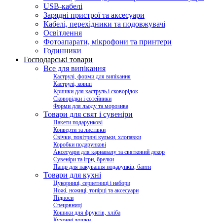
USB-кабелі
Зарядні пристрої та аксесуари
Кабелі, перехідники та подовжувачі
Освітлення
Фотоапарати, мікрофони та принтери
Годинники
Господарські товари
Все для випікання
Каструлі, форми для випікання
Каструлі, ковші
Кришки для каструль і сковорідок
Сковорідки і сотейники
Форми для льоду та морозива
Товари для свят і сувеніри
Пакети подарункові
Конверти та листівки
Свічки, повітряні кульки, хлопавки
Коробки подарункові
Аксесуари для карнавалу та святковий декор
Сувеніри та ігри, брелки
Папір для пакування подарунків, банти
Товари для кухні
Цукорниці, серветниці і набори
Ножі, ножиці, топірці та аксесуари
Підноси
Спецовниці
Кошики для фруктів, хліба
Кухонні дошки