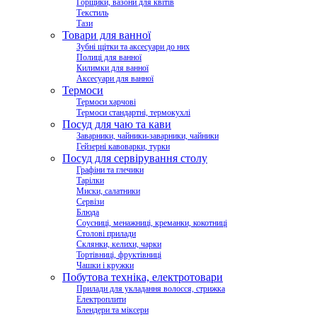
Горщики, вазони для квітів
Текстиль
Тази
Товари для ванної
Зубні щітки та аксесуари до них
Полиці для ванної
Килимки для ванної
Аксесуари для ванної
Термоси
Термоси харчові
Термоси стандартні, термокухлі
Посуд для чаю та кави
Заварники, чайники-заварники, чайники
Гейзерні кавоварки, турки
Посуд для сервірування столу
Графіни та глечики
Тарілки
Миски, салатники
Сервізи
Блюда
Соусниці, менажниці, креманки, кокотниці
Столові прилади
Склянки, келихи, чарки
Тортівниці, фруктівниці
Чашки і кружки
Побутова техніка, електротовари
Прилади для укладання волосся, стрижка
Електроплити
Блендери та міксери