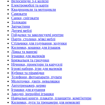
Велосипеди 3-х колісні
Електромобілі та карти
Квадроцикли та мотоцикли
Самокати
Санки, снігокати
Толокари
Запчастини
Дитячі меблі
Гойдалки та заколисуючі центри
Парти, столики, м'які меблі
Стільчики для годування, ходунки
Килимки, кошики для іграшок
Ліжка та манежі
Іграшки для малюків
Брязкальця та гризунки
Нічники, проектори та каруселі
Ігрові набори, ігри для малюків
Кубики та пірамідки
Телефони, фотоапарати, пульти
Молоточки, дзиґи, неваляшки
Автотренажер, кермо
Іграшки для купання
Заводні, інерційні іграшки
Навчальні книги, плакати, планшети, комп'ютери
Килимки, дуги та тренажери для немовлят