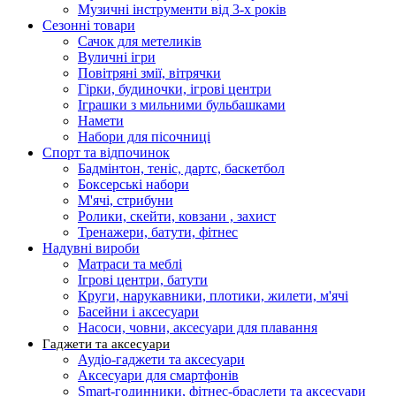
Музичні інструменти від 3-х років
Сезонні товари
Сачок для метеликів
Вуличні ігри
Повітряні змії, вітрячки
Гірки, будиночки, ігрові центри
Іграшки з мильними бульбашками
Намети
Набори для пісочниці
Спорт та відпочинок
Бадмінтон, теніс, дартс, баскетбол
Боксерські набори
М'ячі, стрибуни
Ролики, скейти, ковзани , захист
Тренажери, батути, фітнес
Надувні вироби
Матраси та меблі
Ігрові центри, батути
Круги, нарукавники, плотики, жилети, м'ячі
Басейни і аксесуари
Насоси, човни, аксесуари для плавання
Гаджети та аксесуари
Аудіо-гаджети та аксесуари
Аксесуари для смартфонів
Smart-годинники, фітнес-браслети та аксесуари