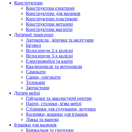
Конструктори
Конструктора електроні
Конструктори для малюків
Конструктори пластикові
Конструктори металеві
Конструктори магнітні
Дитячий транспорт
Автокрісла , візочки та аксесуари
Біговел
Велосипеди 2-х колісні
Велосипеди 3-х колісні
Електромобілі та карти
Квадроцикли та мотоцикли
Самокати
Санки, снігокати
Толокари
Запчастини
Дитячі меблі
Гойдалки та заколисуючі центри
Парти, столики, м'які меблі
Стільчики для годування, ходунки
Килимки, кошики для іграшок
Ліжка та манежі
Іграшки для малюків
Брязкальця та гризунки