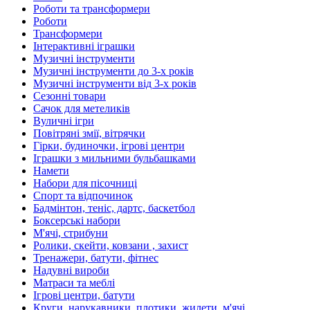
Роботи та трансформери
Роботи
Трансформери
Інтерактивні іграшки
Музичні інструменти
Музичні інструменти до 3-х років
Музичні інструменти від 3-х років
Сезонні товари
Сачок для метеликів
Вуличні ігри
Повітряні змії, вітрячки
Гірки, будиночки, ігрові центри
Іграшки з мильними бульбашками
Намети
Набори для пісочниці
Спорт та відпочинок
Бадмінтон, теніс, дартс, баскетбол
Боксерські набори
М'ячі, стрибуни
Ролики, скейти, ковзани , захист
Тренажери, батути, фітнес
Надувні вироби
Матраси та меблі
Ігрові центри, батути
Круги, нарукавники, плотики, жилети, м'ячі