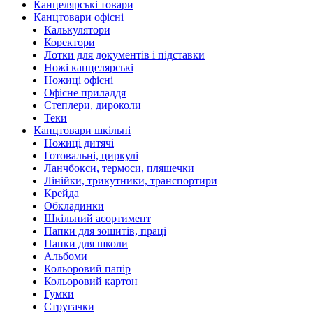
Канцелярські товари
Канцтовари офісні
Калькулятори
Коректори
Лотки для документів і підставки
Ножі канцелярські
Ножиці офісні
Офісне приладдя
Степлери, дироколи
Теки
Канцтовари шкільні
Ножиці дитячі
Готовальні, циркулі
Ланчбокси, термоси, пляшечки
Лінійки, трикутники, транспортири
Крейда
Обкладинки
Шкільний асортимент
Папки для зошитів, праці
Папки для школи
Альбоми
Кольоровий папір
Кольоровий картон
Гумки
Стругачки