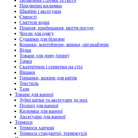
Ізоляційна стрічка та скотч
Придверні килимки
Швабри і аксесуари
Ємності
Сміттєві відра
Прання, прибирання, миття посуду
Чохли для одягу
Сушарки для білизни
Кошики, контейнери, ящики, органайзери
Відра
Товари для дому (різне)
Тачки
Скатертини і серветки на стіл
Вішаки
Горщики, вазони для квітів
Текстиль
Тази
Товари для ванної
Зубні щітки та аксесуари до них
Полиці для ванної
Килимки для ванної
Аксесуари для ванної
Термоси
Термоси харчові
Термоси стандартні, термокухлі