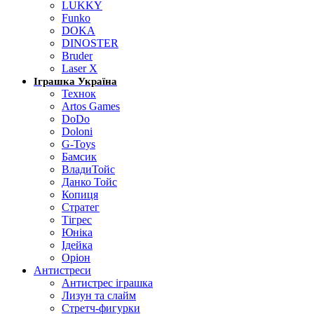
LUKKY
Funko
DOKA
DINOSTER
Bruder
Laser X
Іграшка Україна
Технок
Artos Games
DoDo
Doloni
G-Toys
Бамсик
ВладиТойс
Данко Тойс
Копиця
Стратег
Тігрес
Юніка
Ідейка
Оріон
Антистреси
Антистрес іграшка
Лизун та слайм
Стретч-фигурки