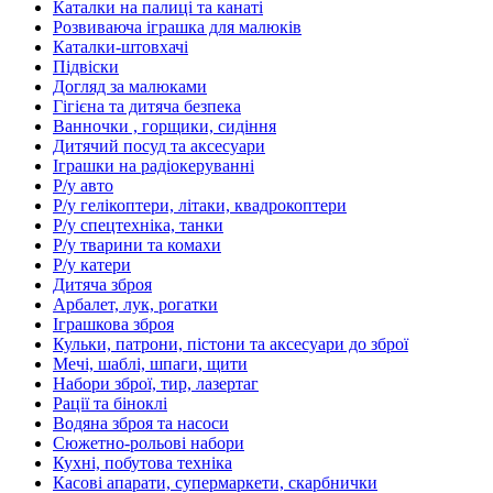
Каталки на палиці та канаті
Розвиваюча іграшка для малюків
Каталки-штовхачі
Підвіски
Догляд за малюками
Гігієна та дитяча безпека
Ванночки , горщики, сидіння
Дитячий посуд та аксесуари
Іграшки на радіокеруванні
Р/у авто
Р/у гелікоптери, літаки, квадрокоптери
Р/у спецтехніка, танки
Р/у тварини та комахи
Р/у катери
Дитяча зброя
Арбалет, лук, рогатки
Іграшкова зброя
Кульки, патрони, пістони та аксесуари до зброї
Мечі, шаблі, шпаги, щити
Набори зброї, тир, лазертаг
Рації та біноклі
Водяна зброя та насоси
Сюжетно-рольові набори
Кухні, побутова техніка
Касові апарати, супермаркети, скарбнички