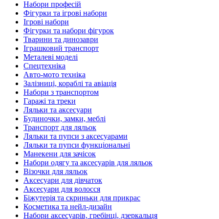
Набори професій
Фігурки та ігрові набори
Ігрові набори
Фігурки та набори фігурок
Тварини та динозаври
Іграшковий транспорт
Металеві моделі
Спецтехніка
Авто-мото техніка
Залізниці, кораблі та авіація
Набори з транспортом
Гаражі та треки
Ляльки та аксесуари
Будиночки, замки, меблі
Транспорт для ляльок
Ляльки та пупси з аксесуарами
Ляльки та пупси функціональні
Манекени для зачісок
Набори одягу та аксесуарів для ляльок
Візочки для ляльок
Аксесуари для дівчаток
Аксесуари для волосся
Біжутерія та скриньки для прикрас
Косметика та нейл-дизайн
Набори аксесуарів, гребінці, дзеркальця