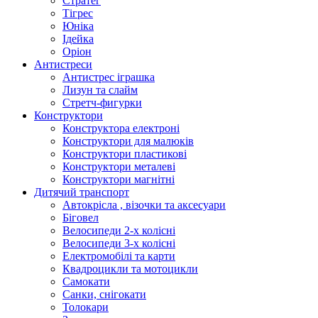
Стратег
Тігрес
Юніка
Ідейка
Оріон
Антистреси
Антистрес іграшка
Лизун та слайм
Стретч-фигурки
Конструктори
Конструктора електроні
Конструктори для малюків
Конструктори пластикові
Конструктори металеві
Конструктори магнітні
Дитячий транспорт
Автокрісла , візочки та аксесуари
Біговел
Велосипеди 2-х колісні
Велосипеди 3-х колісні
Електромобілі та карти
Квадроцикли та мотоцикли
Самокати
Санки, снігокати
Толокари