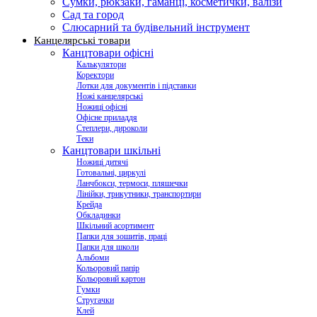
Сумки, рюкзаки, гаманці, косметички, валізи
Сад та город
Слюсарний та будівельний інструмент
Канцелярські товари
Канцтовари офісні
Калькулятори
Коректори
Лотки для документів і підставки
Ножі канцелярські
Ножиці офісні
Офісне приладдя
Степлери, дироколи
Теки
Канцтовари шкільні
Ножиці дитячі
Готовальні, циркулі
Ланчбокси, термоси, пляшечки
Лінійки, трикутники, транспортири
Крейда
Обкладинки
Шкільний асортимент
Папки для зошитів, праці
Папки для школи
Альбоми
Кольоровий папір
Кольоровий картон
Гумки
Стругачки
Клей