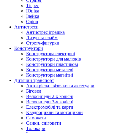
Стратег
Тігрес
Юніка
Ідейка
Оріон
Антистреси
Антистрес іграшка
Лизун та слайм
Стретч-фигурки
Конструктори
Конструктора електроні
Конструктори для малюків
Конструктори пластикові
Конструктори металеві
Конструктори магнітні
Дитячий транспорт
Автокрісла , візочки та аксесуари
Біговел
Велосипеди 2-х колісні
Велосипеди 3-х колісні
Електромобілі та карти
Квадроцикли та мотоцикли
Самокати
Санки, снігокати
Толокари