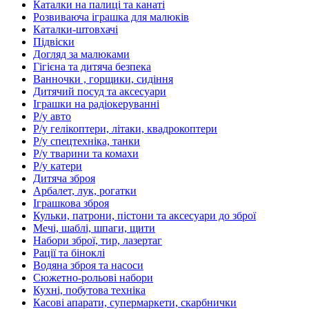
Каталки на палиці та канаті
Розвиваюча іграшка для малюків
Каталки-штовхачі
Підвіски
Догляд за малюками
Гігієна та дитяча безпека
Ванночки , горщики, сидіння
Дитячий посуд та аксесуари
Іграшки на радіокеруванні
Р/у авто
Р/у гелікоптери, літаки, квадрокоптери
Р/у спецтехніка, танки
Р/у тварини та комахи
Р/у катери
Дитяча зброя
Арбалет, лук, рогатки
Іграшкова зброя
Кульки, патрони, пістони та аксесуари до зброї
Мечі, шаблі, шпаги, щити
Набори зброї, тир, лазертаг
Рації та біноклі
Водяна зброя та насоси
Сюжетно-рольові набори
Кухні, побутова техніка
Касові апарати, супермаркети, скарбнички