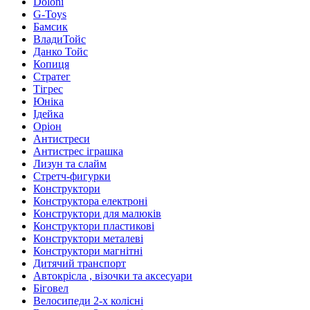
Doloni
G-Toys
Бамсик
ВладиТойс
Данко Тойс
Копиця
Стратег
Тігрес
Юніка
Ідейка
Оріон
Антистреси
Антистрес іграшка
Лизун та слайм
Стретч-фигурки
Конструктори
Конструктора електроні
Конструктори для малюків
Конструктори пластикові
Конструктори металеві
Конструктори магнітні
Дитячий транспорт
Автокрісла , візочки та аксесуари
Біговел
Велосипеди 2-х колісні