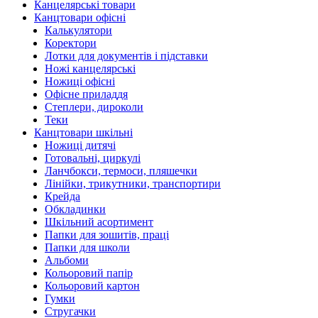
Канцелярські товари
Канцтовари офісні
Калькулятори
Коректори
Лотки для документів і підставки
Ножі канцелярські
Ножиці офісні
Офісне приладдя
Степлери, дироколи
Теки
Канцтовари шкільні
Ножиці дитячі
Готовальні, циркулі
Ланчбокси, термоси, пляшечки
Лінійки, трикутники, транспортири
Крейда
Обкладинки
Шкільний асортимент
Папки для зошитів, праці
Папки для школи
Альбоми
Кольоровий папір
Кольоровий картон
Гумки
Стругачки