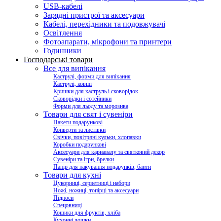
USB-кабелі
Зарядні пристрої та аксесуари
Кабелі, перехідники та подовжувачі
Освітлення
Фотоапарати, мікрофони та принтери
Годинники
Господарські товари
Все для випікання
Каструлі, форми для випікання
Каструлі, ковші
Кришки для каструль і сковорідок
Сковорідки і сотейники
Форми для льоду та морозива
Товари для свят і сувеніри
Пакети подарункові
Конверти та листівки
Свічки, повітряні кульки, хлопавки
Коробки подарункові
Аксесуари для карнавалу та святковий декор
Сувеніри та ігри, брелки
Папір для пакування подарунків, банти
Товари для кухні
Цукорниці, серветниці і набори
Ножі, ножиці, топірці та аксесуари
Підноси
Спецовниці
Кошики для фруктів, хліба
Кухонні дошки