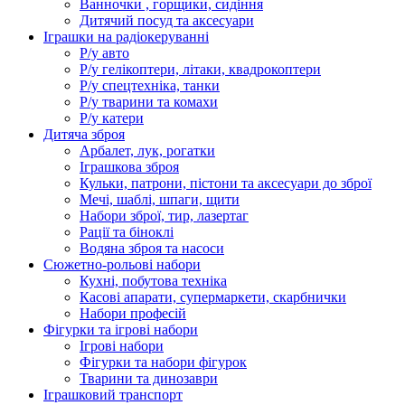
Ванночки , горщики, сидіння
Дитячий посуд та аксесуари
Іграшки на радіокеруванні
Р/у авто
Р/у гелікоптери, літаки, квадрокоптери
Р/у спецтехніка, танки
Р/у тварини та комахи
Р/у катери
Дитяча зброя
Арбалет, лук, рогатки
Іграшкова зброя
Кульки, патрони, пістони та аксесуари до зброї
Мечі, шаблі, шпаги, щити
Набори зброї, тир, лазертаг
Рації та біноклі
Водяна зброя та насоси
Сюжетно-рольові набори
Кухні, побутова техніка
Касові апарати, супермаркети, скарбнички
Набори професій
Фігурки та ігрові набори
Ігрові набори
Фігурки та набори фігурок
Тварини та динозаври
Іграшковий транспорт