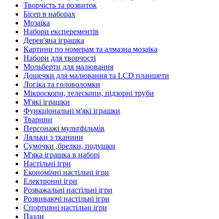
Творчість та розвиток
Бісер в наборах
Мозаїка
Набори експерементів
Дерев'яна іграшка
Картини по номерам та алмазна мозаїка
Набори для творчості
Мольберти для малювання
Дощечки для малювання та LCD планшети
Логіка та головоломки
Мікроскопи, телескопи, підзорні труби
М'які іграшки
Функціональні м'які іграшки
Тварини
Персонажі мультфільмів
Ляльки з тканини
Сумочки ,брелки, подушки
М'яка іграшка в наборі
Настільні ігри
Економічні настільні ігри
Електронні ігри
Розважальні настільні ігри
Розвиваючі настільні ігри
Спортивні настільні ігри
Пазли