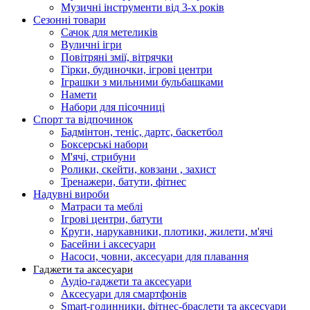
Музичні інструменти від 3-х років
Сезонні товари
Сачок для метеликів
Вуличні ігри
Повітряні змії, вітрячки
Гірки, будиночки, ігрові центри
Іграшки з мильними бульбашками
Намети
Набори для пісочниці
Спорт та відпочинок
Бадмінтон, теніс, дартс, баскетбол
Боксерські набори
М'ячі, стрибуни
Ролики, скейти, ковзани , захист
Тренажери, батути, фітнес
Надувні вироби
Матраси та меблі
Ігрові центри, батути
Круги, нарукавники, плотики, жилети, м'ячі
Басейни і аксесуари
Насоси, човни, аксесуари для плавання
Гаджети та аксесуари
Аудіо-гаджети та аксесуари
Аксесуари для смартфонів
Smart-годинники, фітнес-браслети та аксесуари