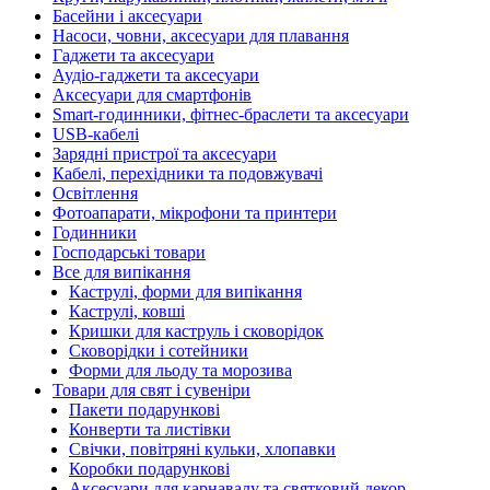
Басейни і аксесуари
Насоси, човни, аксесуари для плавання
Гаджети та аксесуари
Аудіо-гаджети та аксесуари
Аксесуари для смартфонів
Smart-годинники, фітнес-браслети та аксесуари
USB-кабелі
Зарядні пристрої та аксесуари
Кабелі, перехідники та подовжувачі
Освітлення
Фотоапарати, мікрофони та принтери
Годинники
Господарські товари
Все для випікання
Каструлі, форми для випікання
Каструлі, ковші
Кришки для каструль і сковорідок
Сковорідки і сотейники
Форми для льоду та морозива
Товари для свят і сувеніри
Пакети подарункові
Конверти та листівки
Свічки, повітряні кульки, хлопавки
Коробки подарункові
Аксесуари для карнавалу та святковий декор