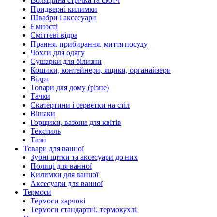
Ізоляційна стрічка та скотч
Придверні килимки
Швабри і аксесуари
Ємності
Сміттєві відра
Прання, прибирання, миття посуду
Чохли для одягу
Сушарки для білизни
Кошики, контейнери, ящики, органайзери
Відра
Товари для дому (різне)
Тачки
Скатертини і серветки на стіл
Вішаки
Горщики, вазони для квітів
Текстиль
Тази
Товари для ванної
Зубні щітки та аксесуари до них
Полиці для ванної
Килимки для ванної
Аксесуари для ванної
Термоси
Термоси харчові
Термоси стандартні, термокухлі