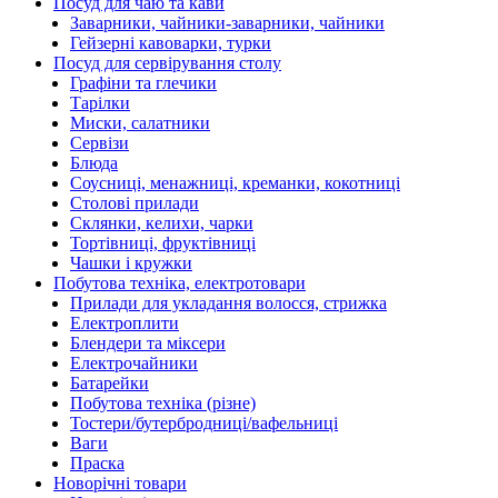
Посуд для чаю та кави
Заварники, чайники-заварники, чайники
Гейзерні кавоварки, турки
Посуд для сервірування столу
Графіни та глечики
Тарілки
Миски, салатники
Сервізи
Блюда
Соусниці, менажниці, креманки, кокотниці
Столові прилади
Склянки, келихи, чарки
Тортівниці, фруктівниці
Чашки і кружки
Побутова техніка, електротовари
Прилади для укладання волосся, стрижка
Електроплити
Блендери та міксери
Електрочайники
Батарейки
Побутова техніка (різне)
Тостери/бутербродниці/вафельниці
Ваги
Праска
Новорічні товари