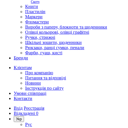
Скотч
Книги
Пластилін
Маркери
Фломастери
Вироби з паперу, блокноти та щоденники
Олівці кольорові, олівці графітні
Ручки, стрижні
Шкільні зошити, щоденники
Рюкзаки, ранці сумки, пенали
Фарби, гуаш, кисті
Бренди
Клієнтам
Про компанію
Питання та відповіді
Новини
Інструкція по сайту
Умови співпраці
Контакти
Вхід
Реєстрація
Відкладені
0
Укр
Рус