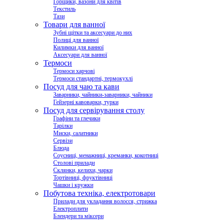
Горщики, вазони для квітів
Текстиль
Тази
Товари для ванної
Зубні щітки та аксесуари до них
Полиці для ванної
Килимки для ванної
Аксесуари для ванної
Термоси
Термоси харчові
Термоси стандартні, термокухлі
Посуд для чаю та кави
Заварники, чайники-заварники, чайники
Гейзерні кавоварки, турки
Посуд для сервірування столу
Графіни та глечики
Тарілки
Миски, салатники
Сервізи
Блюда
Соусниці, менажниці, креманки, кокотниці
Столові прилади
Склянки, келихи, чарки
Тортівниці, фруктівниці
Чашки і кружки
Побутова техніка, електротовари
Прилади для укладання волосся, стрижка
Електроплити
Блендери та міксери