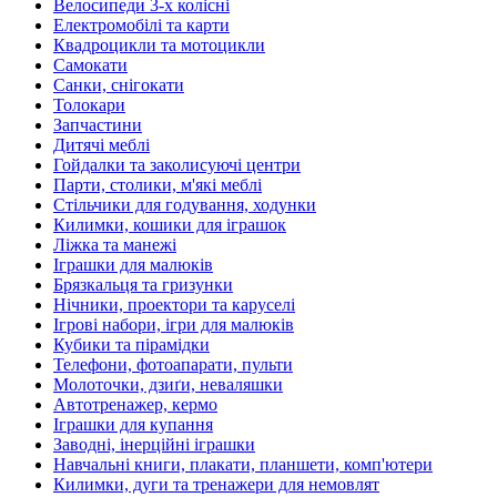
Велосипеди 3-х колісні
Електромобілі та карти
Квадроцикли та мотоцикли
Самокати
Санки, снігокати
Толокари
Запчастини
Дитячі меблі
Гойдалки та заколисуючі центри
Парти, столики, м'які меблі
Стільчики для годування, ходунки
Килимки, кошики для іграшок
Ліжка та манежі
Іграшки для малюків
Брязкальця та гризунки
Нічники, проектори та каруселі
Ігрові набори, ігри для малюків
Кубики та пірамідки
Телефони, фотоапарати, пульти
Молоточки, дзиґи, неваляшки
Автотренажер, кермо
Іграшки для купання
Заводні, інерційні іграшки
Навчальні книги, плакати, планшети, комп'ютери
Килимки, дуги та тренажери для немовлят