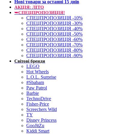
Нові товари за останнi 15 днiв
АКЦІЯ: ЛІТО
➥СПЕЦПРОПОЗИЦІЯ!
СПЕЦПРОПОЗИЦІЯ -10%
СПЕЦПРОПОЗИЦІЯ -30%
СПЕЦПРОПОЗИЦІЯ -40%
СПЕЦПРОПОЗИЦІЯ -50%
СПЕЦПРОПОЗИЦІЯ -60%
СПЕЦПРОПОЗИЦІЯ -70%
СПЕЦПРОПОЗИЦІЯ -80%
СПЕЦПРОПОЗИЦІЯ -90%
Світові бренди
LEGO
Hot Wheels
L.O.L. Surprise
#Sbabam
Paw Patrol
Barbie
TechnoDrive
Fisher-Price
Screechers Wild
TY
Disney Princess
GooJitZu
Kiddi Smart