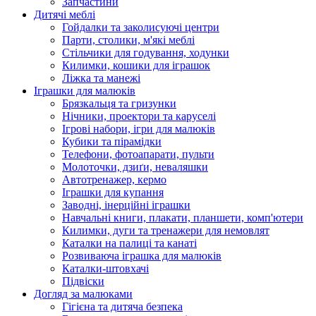
Запчастини
Дитячі меблі
Гойдалки та заколисуючі центри
Парти, столики, м'які меблі
Стільчики для годування, ходунки
Килимки, кошики для іграшок
Ліжка та манежі
Іграшки для малюків
Брязкальця та гризунки
Нічники, проектори та каруселі
Ігрові набори, ігри для малюків
Кубики та пірамідки
Телефони, фотоапарати, пульти
Молоточки, дзиґи, неваляшки
Автотренажер, кермо
Іграшки для купання
Заводні, інерційні іграшки
Навчальні книги, плакати, планшети, комп'ютери
Килимки, дуги та тренажери для немовлят
Каталки на палиці та канаті
Розвиваюча іграшка для малюків
Каталки-штовхачі
Підвіски
Догляд за малюками
Гігієна та дитяча безпека