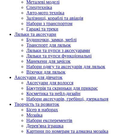
Металеві моделі
Спецтехніка
Авто-мото техніка
Залізниці, кораблі та авіація
Набори з транспортом
Гаражі та треки
Ляльки та аксесуари
Будиночки, замки, меблі
Транспорт для ляльок
Ляльки та пупси з аксесуарами
Ляльки та пупси функціональні
Манекени для зачісок
Набори одягу та аксесуарів для ляльок
Візочки для ляльок
Аксесуари для дівчаток
Аксесуари для волосся
Біжутерія та скриньки для прикрас
Косметика та нейл-дизайн
Набори аксесуарів, гребінці, дзеркальця
Творчість та розвиток
Бісер в наборах
Мозаїка
Набори експерементів
Дерев'яна іграшка
Картини по номерам та алмазна мозаїка