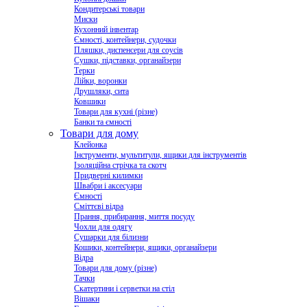
Кондитерські товари
Миски
Кухонний інвентар
Ємності, контейнери, судочки
Пляшки, диспенсери для соусів
Сушки, підставки, органайзери
Терки
Лійки, воронки
Друшляки, сита
Ковшики
Товари для кухні (різне)
Банки та ємності
Товари для дому
Клейонка
Інструменти, мультитули, ящики для інструментів
Ізоляційна стрічка та скотч
Придверні килимки
Швабри і аксесуари
Ємності
Сміттєві відра
Прання, прибирання, миття посуду
Чохли для одягу
Сушарки для білизни
Кошики, контейнери, ящики, органайзери
Відра
Товари для дому (різне)
Тачки
Скатертини і серветки на стіл
Вішаки