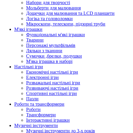
Набори для творчості
Мольберти для малювання
Дощечки для малювання та LCD планшети
Логіка та головоломки
Мікроскопи, телескопи, підзорні труби
М'які іграшки
Функціональні м'які іграшки
Тварини
Персонажі мультфільмів
Ляльки з тканини
Сумочки ,брелки, подушки
М'яка іграшка в наборі
Настільні ігри
Економічні настільні ігри
Електронні ігри
Розважальні настільні ігри
Розвиваючі настільні ігри
Спортивні настільні ігри
Пазли
Роботи та трансформери
Роботи
Трансформери
Інтерактивні іграшки
Музичні інструменти
Музичні інструменти до 3-х років