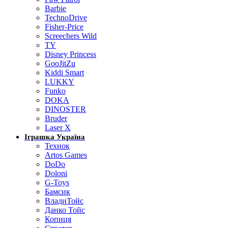
Barbie
TechnoDrive
Fisher-Price
Screechers Wild
TY
Disney Princess
GooJitZu
Kiddi Smart
LUKKY
Funko
DOKA
DINOSTER
Bruder
Laser X
Іграшка Україна
Технок
Artos Games
DoDo
Doloni
G-Toys
Бамсик
ВладиТойс
Данко Тойс
Копиця