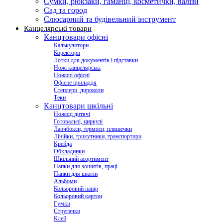
Сумки, рюкзаки, гаманці, косметички, валізи
Сад та город
Слюсарний та будівельний інструмент
Канцелярські товари
Канцтовари офісні
Калькулятори
Коректори
Лотки для документів і підставки
Ножі канцелярські
Ножиці офісні
Офісне приладдя
Степлери, дироколи
Теки
Канцтовари шкільні
Ножиці дитячі
Готовальні, циркулі
Ланчбокси, термоси, пляшечки
Лінійки, трикутники, транспортири
Крейда
Обкладинки
Шкільний асортимент
Папки для зошитів, праці
Папки для школи
Альбоми
Кольоровий папір
Кольоровий картон
Гумки
Стругачки
Клей