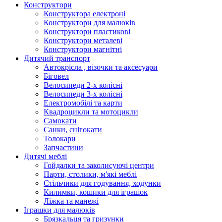
Конструктори
Конструктора електроні
Конструктори для малюків
Конструктори пластикові
Конструктори металеві
Конструктори магнітні
Дитячий транспорт
Автокрісла , візочки та аксесуари
Біговел
Велосипеди 2-х колісні
Велосипеди 3-х колісні
Електромобілі та карти
Квадроцикли та мотоцикли
Самокати
Санки, снігокати
Толокари
Запчастини
Дитячі меблі
Гойдалки та заколисуючі центри
Парти, столики, м'які меблі
Стільчики для годування, ходунки
Килимки, кошики для іграшок
Ліжка та манежі
Іграшки для малюків
Брязкальця та гризунки