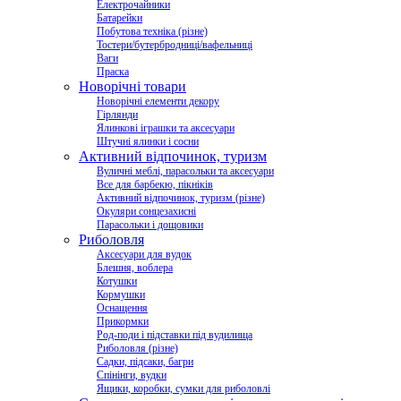
Електрочайники
Батарейки
Побутова техніка (різне)
Тостери/бутербродниці/вафельниці
Ваги
Праска
Новорічні товари
Новорічні елементи декору
Гірлянди
Ялинкові іграшки та аксесуари
Штучні ялинки і сосни
Активний відпочинок, туризм
Вуличні меблі, парасольки та аксесуари
Все для барбекю, пікніків
Активний відпочинок, туризм (різне)
Окуляри сонцезахисні
Парасольки і дощовики
Риболовля
Аксесуари для вудок
Блешня, воблера
Котушки
Кормушки
Оснащення
Прикормки
Род-поди і підставки під вудилища
Риболовля (різне)
Садки, підсаки, багри
Спінінги, вудки
Ящики, коробки, сумки для риболовлі