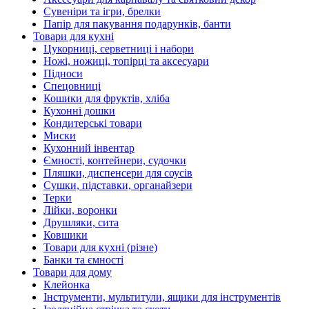
Сувеніри та ігри, брелки
Папір для пакування подарунків, банти
Товари для кухні
Цукорниці, серветниці і набори
Ножі, ножиці, топірці та аксесуари
Підноси
Спецовниці
Кошики для фруктів, хліба
Кухонні дошки
Кондитерські товари
Миски
Кухонний інвентар
Ємності, контейнери, судочки
Пляшки, диспенсери для соусів
Сушки, підставки, органайзери
Терки
Лійки, воронки
Друшляки, сита
Ковшики
Товари для кухні (різне)
Банки та ємності
Товари для дому
Клейонка
Інструменти, мультитули, ящики для інструментів