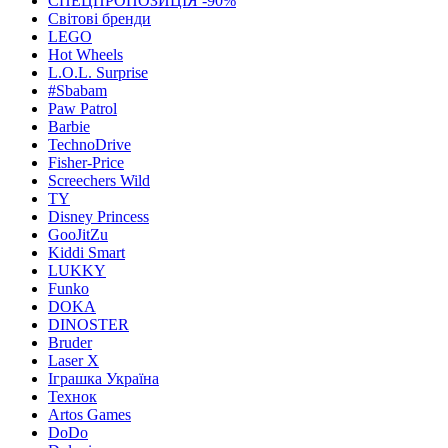
СПЕЦПРОПОЗИЦІЯ -90%
Світові бренди
LEGO
Hot Wheels
L.O.L. Surprise
#Sbabam
Paw Patrol
Barbie
TechnoDrive
Fisher-Price
Screechers Wild
TY
Disney Princess
GooJitZu
Kiddi Smart
LUKKY
Funko
DOKA
DINOSTER
Bruder
Laser X
Іграшка Україна
Технок
Artos Games
DoDo