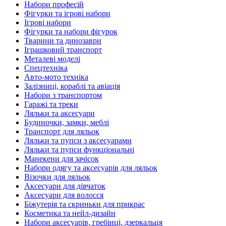
Набори професій
Фігурки та ігрові набори
Ігрові набори
Фігурки та набори фігурок
Тварини та динозаври
Іграшковий транспорт
Металеві моделі
Спецтехніка
Авто-мото техніка
Залізниці, кораблі та авіація
Набори з транспортом
Гаражі та треки
Ляльки та аксесуари
Будиночки, замки, меблі
Транспорт для ляльок
Ляльки та пупси з аксесуарами
Ляльки та пупси функціональні
Манекени для зачісок
Набори одягу та аксесуарів для ляльок
Візочки для ляльок
Аксесуари для дівчаток
Аксесуари для волосся
Біжутерія та скриньки для прикрас
Косметика та нейл-дизайн
Набори аксесуарів, гребінці, дзеркальця