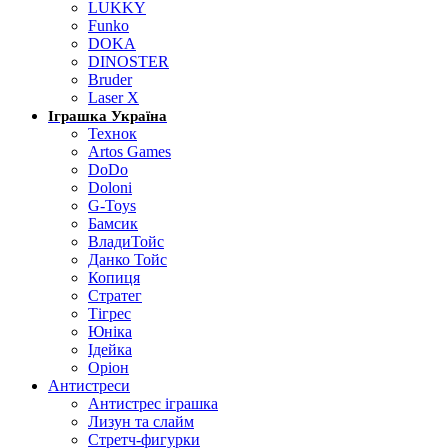
LUKKY
Funko
DOKA
DINOSTER
Bruder
Laser X
Іграшка Україна
Технок
Artos Games
DoDo
Doloni
G-Toys
Бамсик
ВладиТойс
Данко Тойс
Копиця
Стратег
Тігрес
Юніка
Ідейка
Оріон
Антистреси
Антистрес іграшка
Лизун та слайм
Стретч-фигурки