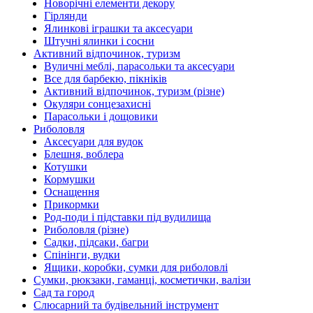
Новорічні елементи декору
Гірлянди
Ялинкові іграшки та аксесуари
Штучні ялинки і сосни
Активний відпочинок, туризм
Вуличні меблі, парасольки та аксесуари
Все для барбекю, пікніків
Активний відпочинок, туризм (різне)
Окуляри сонцезахисні
Парасольки і дощовики
Риболовля
Аксесуари для вудок
Блешня, воблера
Котушки
Кормушки
Оснащення
Прикормки
Род-поди і підставки під вудилища
Риболовля (різне)
Садки, підсаки, багри
Спінінги, вудки
Ящики, коробки, сумки для риболовлі
Сумки, рюкзаки, гаманці, косметички, валізи
Сад та город
Слюсарний та будівельний інструмент