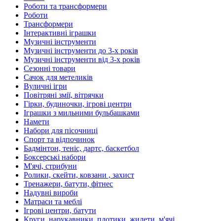
Роботи та трансформери
Роботи
Трансформери
Інтерактивні іграшки
Музичні інструменти
Музичні інструменти до 3-х років
Музичні інструменти від 3-х років
Сезонні товари
Сачок для метеликів
Вуличні ігри
Повітряні змії, вітрячки
Гірки, будиночки, ігрові центри
Іграшки з мильними бульбашками
Намети
Набори для пісочниці
Спорт та відпочинок
Бадмінтон, теніс, дартс, баскетбол
Боксерські набори
М'ячі, стрибуни
Ролики, скейти, ковзани , захист
Тренажери, батути, фітнес
Надувні вироби
Матраси та меблі
Ігрові центри, батути
Круги, нарукавники, плотики, жилети, м'ячі