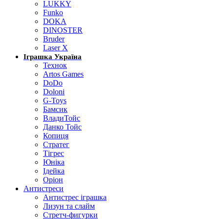
LUKKY
Funko
DOKA
DINOSTER
Bruder
Laser X
Іграшка Україна
Технок
Artos Games
DoDo
Doloni
G-Toys
Бамсик
ВладиТойс
Данко Тойс
Копиця
Стратег
Тігрес
Юніка
Ідейка
Оріон
Антистреси
Антистрес іграшка
Лизун та слайм
Стретч-фигурки