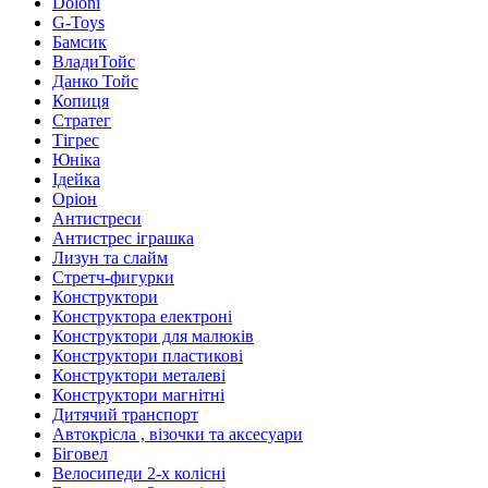
Doloni
G-Toys
Бамсик
ВладиТойс
Данко Тойс
Копиця
Стратег
Тігрес
Юніка
Ідейка
Оріон
Антистреси
Антистрес іграшка
Лизун та слайм
Стретч-фигурки
Конструктори
Конструктора електроні
Конструктори для малюків
Конструктори пластикові
Конструктори металеві
Конструктори магнітні
Дитячий транспорт
Автокрісла , візочки та аксесуари
Біговел
Велосипеди 2-х колісні