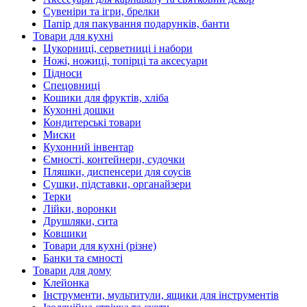
Сувеніри та ігри, брелки
Папір для пакування подарунків, банти
Товари для кухні
Цукорниці, серветниці і набори
Ножі, ножиці, топірці та аксесуари
Підноси
Спецовниці
Кошики для фруктів, хліба
Кухонні дошки
Кондитерські товари
Миски
Кухонний інвентар
Ємності, контейнери, судочки
Пляшки, диспенсери для соусів
Сушки, підставки, органайзери
Терки
Лійки, воронки
Друшляки, сита
Ковшики
Товари для кухні (різне)
Банки та ємності
Товари для дому
Клейонка
Інструменти, мультитули, ящики для інструментів