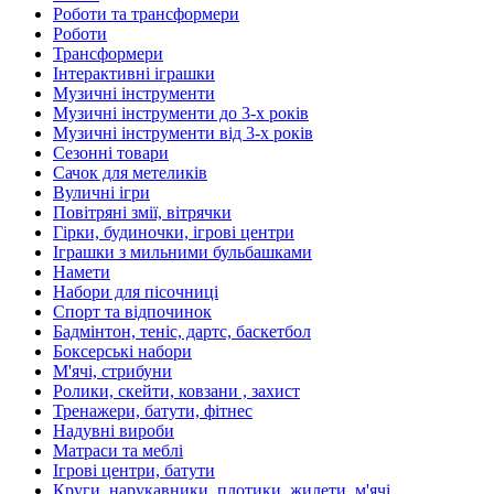
Роботи та трансформери
Роботи
Трансформери
Інтерактивні іграшки
Музичні інструменти
Музичні інструменти до 3-х років
Музичні інструменти від 3-х років
Сезонні товари
Сачок для метеликів
Вуличні ігри
Повітряні змії, вітрячки
Гірки, будиночки, ігрові центри
Іграшки з мильними бульбашками
Намети
Набори для пісочниці
Спорт та відпочинок
Бадмінтон, теніс, дартс, баскетбол
Боксерські набори
М'ячі, стрибуни
Ролики, скейти, ковзани , захист
Тренажери, батути, фітнес
Надувні вироби
Матраси та меблі
Ігрові центри, батути
Круги, нарукавники, плотики, жилети, м'ячі