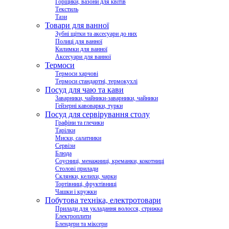
Горщики, вазони для квітів
Текстиль
Тази
Товари для ванної
Зубні щітки та аксесуари до них
Полиці для ванної
Килимки для ванної
Аксесуари для ванної
Термоси
Термоси харчові
Термоси стандартні, термокухлі
Посуд для чаю та кави
Заварники, чайники-заварники, чайники
Гейзерні кавоварки, турки
Посуд для сервірування столу
Графіни та глечики
Тарілки
Миски, салатники
Сервізи
Блюда
Соусниці, менажниці, креманки, кокотниці
Столові прилади
Склянки, келихи, чарки
Тортівниці, фруктівниці
Чашки і кружки
Побутова техніка, електротовари
Прилади для укладання волосся, стрижка
Електроплити
Блендери та міксери