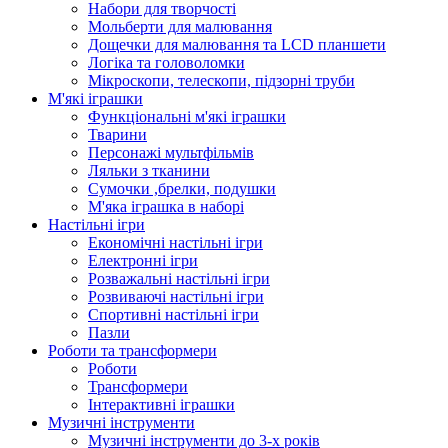
Набори для творчості
Мольберти для малювання
Дощечки для малювання та LCD планшети
Логіка та головоломки
Мікроскопи, телескопи, підзорні труби
М'які іграшки
Функціональні м'які іграшки
Тварини
Персонажі мультфільмів
Ляльки з тканини
Сумочки ,брелки, подушки
М'яка іграшка в наборі
Настільні ігри
Економічні настільні ігри
Електронні ігри
Розважальні настільні ігри
Розвиваючі настільні ігри
Спортивні настільні ігри
Пазли
Роботи та трансформери
Роботи
Трансформери
Інтерактивні іграшки
Музичні інструменти
Музичні інструменти до 3-х років