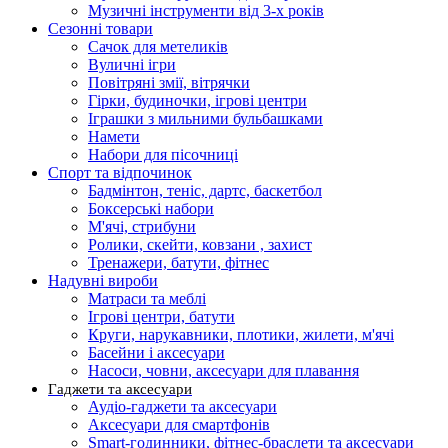
Музичні інструменти від 3-х років
Сезонні товари
Сачок для метеликів
Вуличні ігри
Повітряні змії, вітрячки
Гірки, будиночки, ігрові центри
Іграшки з мильними бульбашками
Намети
Набори для пісочниці
Спорт та відпочинок
Бадмінтон, теніс, дартс, баскетбол
Боксерські набори
М'ячі, стрибуни
Ролики, скейти, ковзани , захист
Тренажери, батути, фітнес
Надувні вироби
Матраси та меблі
Ігрові центри, батути
Круги, нарукавники, плотики, жилети, м'ячі
Басейни і аксесуари
Насоси, човни, аксесуари для плавання
Гаджети та аксесуари
Аудіо-гаджети та аксесуари
Аксесуари для смартфонів
Smart-годинники, фітнес-браслети та аксесуари