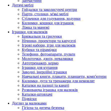
Запчастини
Дитячі меблі
Гойдалки та заколисуючі центри
Парти, столики, м'які меблі
Стільчики для годування, ходунки
Килимки, кошики для іграшок
Ліжка та манежі
Іграшки для малюків
Брязкальця та гризунки
Нічники, проектори та каруселі
Ігрові набори, ігри для малюків
Кубики та пірамідки
Телефони, фотоапарати, пульти
Молоточки, дзиґи, неваляшки
Автотренажер, кермо
Іграшки для купання
Заводні, інерційні іграшки
Навчальні книги, плакати, планшети, комп'ютери
Килимки, дуги та тренажери для немовлят
Каталки на палиці та канаті
Розвиваюча іграшка для малюків
Каталки-штовхачі
Підвіски
Догляд за малюками
Гігієна та дитяча безпека