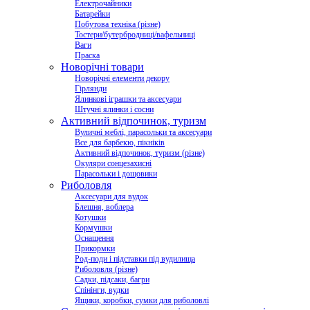
Електрочайники
Батарейки
Побутова техніка (різне)
Тостери/бутербродниці/вафельниці
Ваги
Праска
Новорічні товари
Новорічні елементи декору
Гірлянди
Ялинкові іграшки та аксесуари
Штучні ялинки і сосни
Активний відпочинок, туризм
Вуличні меблі, парасольки та аксесуари
Все для барбекю, пікніків
Активний відпочинок, туризм (різне)
Окуляри сонцезахисні
Парасольки і дощовики
Риболовля
Аксесуари для вудок
Блешня, воблера
Котушки
Кормушки
Оснащення
Прикормки
Род-поди і підставки під вудилища
Риболовля (різне)
Садки, підсаки, багри
Спінінги, вудки
Ящики, коробки, сумки для риболовлі