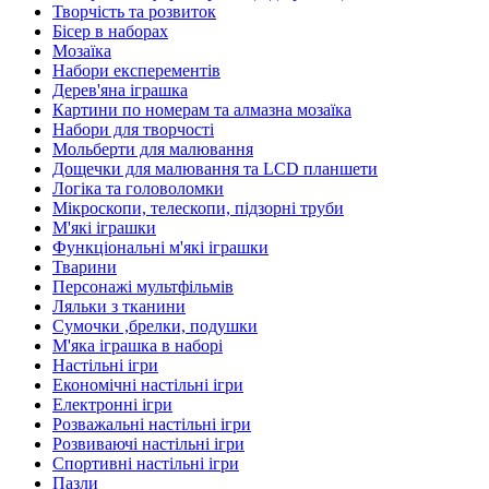
Творчість та розвиток
Бісер в наборах
Мозаїка
Набори експерементів
Дерев'яна іграшка
Картини по номерам та алмазна мозаїка
Набори для творчості
Мольберти для малювання
Дощечки для малювання та LCD планшети
Логіка та головоломки
Мікроскопи, телескопи, підзорні труби
М'які іграшки
Функціональні м'які іграшки
Тварини
Персонажі мультфільмів
Ляльки з тканини
Сумочки ,брелки, подушки
М'яка іграшка в наборі
Настільні ігри
Економічні настільні ігри
Електронні ігри
Розважальні настільні ігри
Розвиваючі настільні ігри
Спортивні настільні ігри
Пазли