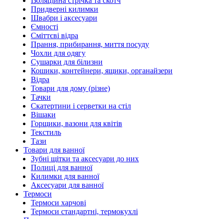
Ізоляційна стрічка та скотч
Придверні килимки
Швабри і аксесуари
Ємності
Сміттєві відра
Прання, прибирання, миття посуду
Чохли для одягу
Сушарки для білизни
Кошики, контейнери, ящики, органайзери
Відра
Товари для дому (різне)
Тачки
Скатертини і серветки на стіл
Вішаки
Горщики, вазони для квітів
Текстиль
Тази
Товари для ванної
Зубні щітки та аксесуари до них
Полиці для ванної
Килимки для ванної
Аксесуари для ванної
Термоси
Термоси харчові
Термоси стандартні, термокухлі