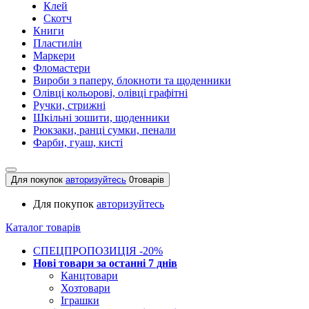
Клей
Скотч
Книги
Пластилін
Маркери
Фломастери
Вироби з паперу, блокноти та щоденники
Олівці кольорові, олівці графітні
Ручки, стрижні
Шкільні зошити, щоденники
Рюкзаки, ранці сумки, пенали
Фарби, гуаш, кисті
Для покупок
авторизуйтесь
0
товарів
Для покупок
авторизуйтесь
Каталог товарів
СПЕЦПРОПОЗИЦІЯ -20%
Нові товари за останнi 7 днiв
Канцтовари
Хозтовари
Іграшки