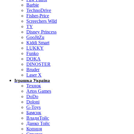
Barbie
TechnoDrive
Fisher-Price
Screechers Wild
TY
Disney Princess
GooJitZu
Kiddi Smart
LUKKY
Funko
DOKA
DINOSTER
Bruder
Laser X
Іграшка Україна
Технок
Artos Games
DoDo
Doloni
G-Toys
Бамсик
ВладиТойс
Данко Тойс
Копиця