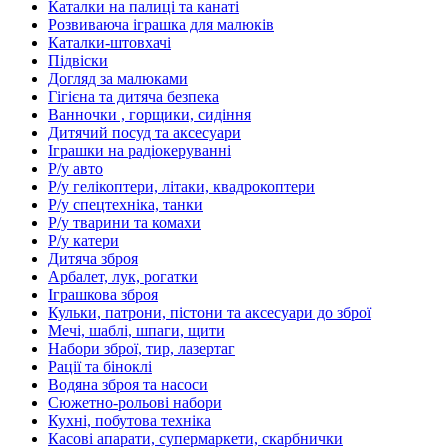
Каталки на палиці та канаті
Розвиваюча іграшка для малюків
Каталки-штовхачі
Підвіски
Догляд за малюками
Гігієна та дитяча безпека
Ванночки , горщики, сидіння
Дитячий посуд та аксесуари
Іграшки на радіокеруванні
Р/у авто
Р/у гелікоптери, літаки, квадрокоптери
Р/у спецтехніка, танки
Р/у тварини та комахи
Р/у катери
Дитяча зброя
Арбалет, лук, рогатки
Іграшкова зброя
Кульки, патрони, пістони та аксесуари до зброї
Мечі, шаблі, шпаги, щити
Набори зброї, тир, лазертаг
Рації та біноклі
Водяна зброя та насоси
Сюжетно-рольові набори
Кухні, побутова техніка
Касові апарати, супермаркети, скарбнички