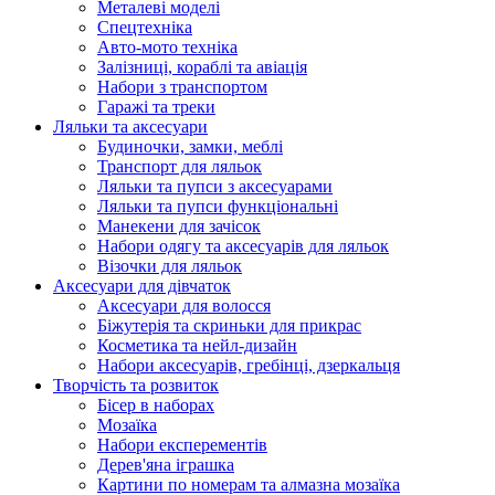
Металеві моделі
Спецтехніка
Авто-мото техніка
Залізниці, кораблі та авіація
Набори з транспортом
Гаражі та треки
Ляльки та аксесуари
Будиночки, замки, меблі
Транспорт для ляльок
Ляльки та пупси з аксесуарами
Ляльки та пупси функціональні
Манекени для зачісок
Набори одягу та аксесуарів для ляльок
Візочки для ляльок
Аксесуари для дівчаток
Аксесуари для волосся
Біжутерія та скриньки для прикрас
Косметика та нейл-дизайн
Набори аксесуарів, гребінці, дзеркальця
Творчість та розвиток
Бісер в наборах
Мозаїка
Набори експерементів
Дерев'яна іграшка
Картини по номерам та алмазна мозаїка