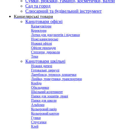
Сумки, рюкзаки, гаманці, косметички, валізи
Сад та город
Слюсарний та будівельний інструмент
Канцелярські товари
Канцтовари офісні
Калькулятори
Коректори
Лотки для документів і підставки
Ножі канцелярські
Ножиці офісні
Офісне приладдя
Степлери, дироколи
Теки
Канцтовари шкільні
Ножиці дитячі
Готовальні, циркулі
Ланчбокси, термоси, пляшечки
Лінійки, трикутники, транспортири
Крейда
Обкладинки
Шкільний асортимент
Папки для зошитів, праці
Папки для школи
Альбоми
Кольоровий папір
Кольоровий картон
Гумки
Стругачки
Клей