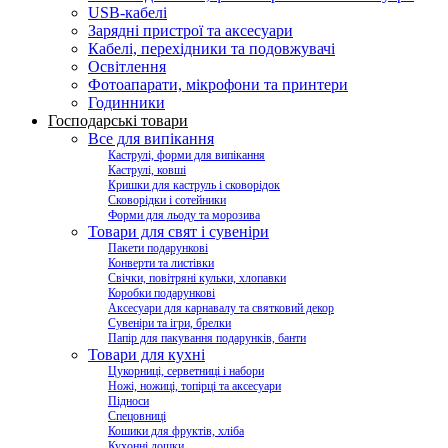
USB-кабелі
Зарядні пристрої та аксесуари
Кабелі, перехідники та подовжувачі
Освітлення
Фотоапарати, мікрофони та принтери
Годинники
Господарські товари
Все для випікання
Каструлі, форми для випікання
Каструлі, ковші
Кришки для каструль і сковорідок
Сковорідки і сотейники
Форми для льоду та морозива
Товари для свят і сувеніри
Пакети подарункові
Конверти та листівки
Свічки, повітряні кульки, хлопавки
Коробки подарункові
Аксесуари для карнавалу та святковий декор
Сувеніри та ігри, брелки
Папір для пакування подарунків, банти
Товари для кухні
Цукорниці, серветниці і набори
Ножі, ножиці, топірці та аксесуари
Підноси
Спецовниці
Кошики для фруктів, хліба
Кухонні дошки