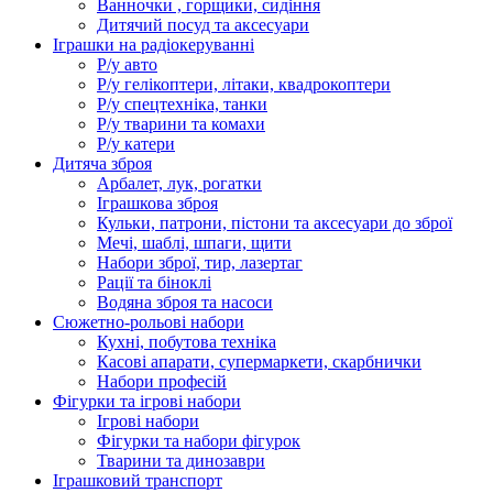
Ванночки , горщики, сидіння
Дитячий посуд та аксесуари
Іграшки на радіокеруванні
Р/у авто
Р/у гелікоптери, літаки, квадрокоптери
Р/у спецтехніка, танки
Р/у тварини та комахи
Р/у катери
Дитяча зброя
Арбалет, лук, рогатки
Іграшкова зброя
Кульки, патрони, пістони та аксесуари до зброї
Мечі, шаблі, шпаги, щити
Набори зброї, тир, лазертаг
Рації та біноклі
Водяна зброя та насоси
Сюжетно-рольові набори
Кухні, побутова техніка
Касові апарати, супермаркети, скарбнички
Набори професій
Фігурки та ігрові набори
Ігрові набори
Фігурки та набори фігурок
Тварини та динозаври
Іграшковий транспорт