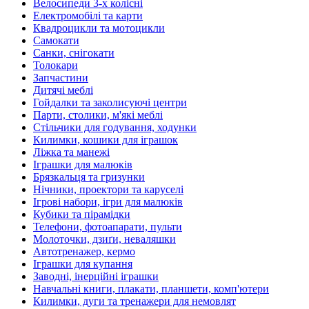
Велосипеди 3-х колісні
Електромобілі та карти
Квадроцикли та мотоцикли
Самокати
Санки, снігокати
Толокари
Запчастини
Дитячі меблі
Гойдалки та заколисуючі центри
Парти, столики, м'які меблі
Стільчики для годування, ходунки
Килимки, кошики для іграшок
Ліжка та манежі
Іграшки для малюків
Брязкальця та гризунки
Нічники, проектори та каруселі
Ігрові набори, ігри для малюків
Кубики та пірамідки
Телефони, фотоапарати, пульти
Молоточки, дзиґи, неваляшки
Автотренажер, кермо
Іграшки для купання
Заводні, інерційні іграшки
Навчальні книги, плакати, планшети, комп'ютери
Килимки, дуги та тренажери для немовлят