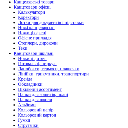
Канцелярські товари
Канцтовари офісні
Калькулятори
Коректори
Лотки для документів і підставки
Ножі канцелярські
Ножиці офісні
Офісне приладдя
Степлери, дироколи
Теки
Канцтовари шкільні
Ножиці дитячі
Готовальні, циркулі
Ланчбокси, термоси, пляшечки
Лінійки, трикутники, транспортири
Крейда
Обкладинки
Шкільний асортимент
Папки для зошитів, праці
Папки для школи
Альбоми
Кольоровий папір
Кольоровий картон
Гумки
Стругачки