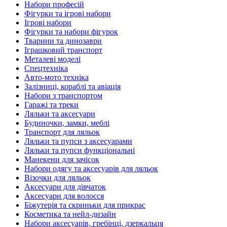
Набори професій
Фігурки та ігрові набори
Ігрові набори
Фігурки та набори фігурок
Тварини та динозаври
Іграшковий транспорт
Металеві моделі
Спецтехніка
Авто-мото техніка
Залізниці, кораблі та авіація
Набори з транспортом
Гаражі та треки
Ляльки та аксесуари
Будиночки, замки, меблі
Транспорт для ляльок
Ляльки та пупси з аксесуарами
Ляльки та пупси функціональні
Манекени для зачісок
Набори одягу та аксесуарів для ляльок
Візочки для ляльок
Аксесуари для дівчаток
Аксесуари для волосся
Біжутерія та скриньки для прикрас
Косметика та нейл-дизайн
Набори аксесуарів, гребінці, дзеркальця