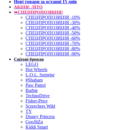
Нові товари за останнi 15 днiв
АКЦІЯ: ЛІТО
➥СПЕЦПРОПОЗИЦІЯ!
СПЕЦПРОПОЗИЦІЯ -10%
СПЕЦПРОПОЗИЦІЯ -30%
СПЕЦПРОПОЗИЦІЯ -40%
СПЕЦПРОПОЗИЦІЯ -50%
СПЕЦПРОПОЗИЦІЯ -60%
СПЕЦПРОПОЗИЦІЯ -70%
СПЕЦПРОПОЗИЦІЯ -80%
СПЕЦПРОПОЗИЦІЯ -90%
Світові бренди
LEGO
Hot Wheels
L.O.L. Surprise
#Sbabam
Paw Patrol
Barbie
TechnoDrive
Fisher-Price
Screechers Wild
TY
Disney Princess
GooJitZu
Kiddi Smart