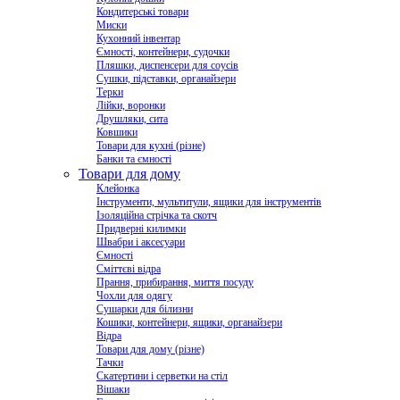
Кондитерські товари
Миски
Кухонний інвентар
Ємності, контейнери, судочки
Пляшки, диспенсери для соусів
Сушки, підставки, органайзери
Терки
Лійки, воронки
Друшляки, сита
Ковшики
Товари для кухні (різне)
Банки та ємності
Товари для дому
Клейонка
Інструменти, мультитули, ящики для інструментів
Ізоляційна стрічка та скотч
Придверні килимки
Швабри і аксесуари
Ємності
Сміттєві відра
Прання, прибирання, миття посуду
Чохли для одягу
Сушарки для білизни
Кошики, контейнери, ящики, органайзери
Відра
Товари для дому (різне)
Тачки
Скатертини і серветки на стіл
Вішаки