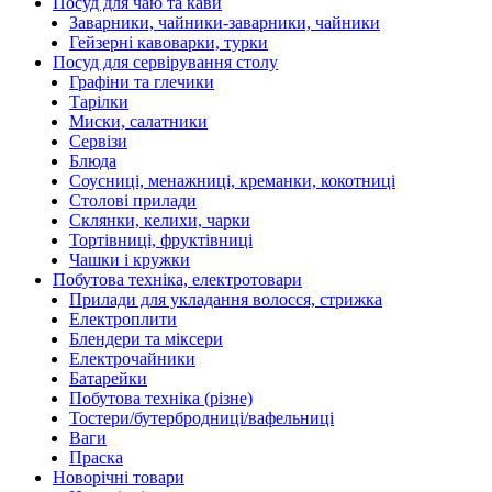
Посуд для чаю та кави
Заварники, чайники-заварники, чайники
Гейзерні кавоварки, турки
Посуд для сервірування столу
Графіни та глечики
Тарілки
Миски, салатники
Сервізи
Блюда
Соусниці, менажниці, креманки, кокотниці
Столові прилади
Склянки, келихи, чарки
Тортівниці, фруктівниці
Чашки і кружки
Побутова техніка, електротовари
Прилади для укладання волосся, стрижка
Електроплити
Блендери та міксери
Електрочайники
Батарейки
Побутова техніка (різне)
Тостери/бутербродниці/вафельниці
Ваги
Праска
Новорічні товари