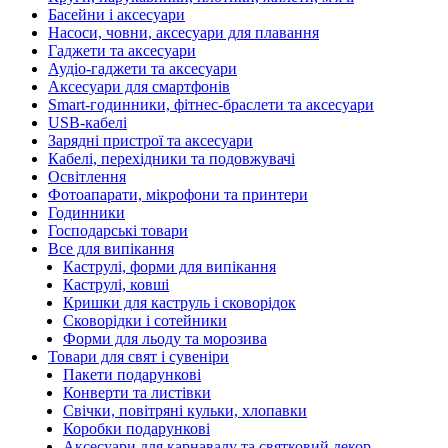
Басейни і аксесуари
Насоси, човни, аксесуари для плавання
Гаджети та аксесуари
Аудіо-гаджети та аксесуари
Аксесуари для смартфонів
Smart-годинники, фітнес-браслети та аксесуари
USB-кабелі
Зарядні пристрої та аксесуари
Кабелі, перехідники та подовжувачі
Освітлення
Фотоапарати, мікрофони та принтери
Годинники
Господарські товари
Все для випікання
Каструлі, форми для випікання
Каструлі, ковші
Кришки для каструль і сковорідок
Сковорідки і сотейники
Форми для льоду та морозива
Товари для свят і сувеніри
Пакети подарункові
Конверти та листівки
Свічки, повітряні кульки, хлопавки
Коробки подарункові
Аксесуари для карнавалу та святковий декор