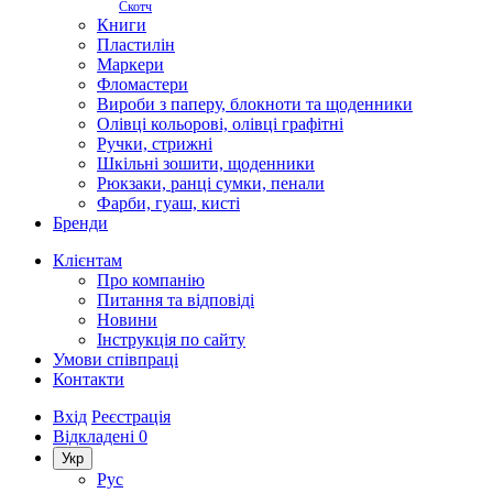
Скотч
Книги
Пластилін
Маркери
Фломастери
Вироби з паперу, блокноти та щоденники
Олівці кольорові, олівці графітні
Ручки, стрижні
Шкільні зошити, щоденники
Рюкзаки, ранці сумки, пенали
Фарби, гуаш, кисті
Бренди
Клієнтам
Про компанію
Питання та відповіді
Новини
Інструкція по сайту
Умови співпраці
Контакти
Вхід
Реєстрація
Відкладені
0
Укр
Рус