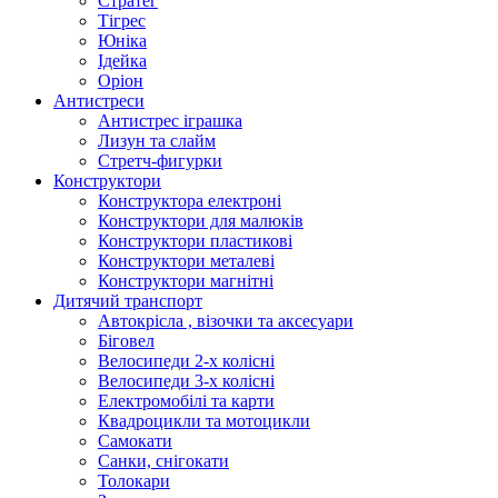
Стратег
Тігрес
Юніка
Ідейка
Оріон
Антистреси
Антистрес іграшка
Лизун та слайм
Стретч-фигурки
Конструктори
Конструктора електроні
Конструктори для малюків
Конструктори пластикові
Конструктори металеві
Конструктори магнітні
Дитячий транспорт
Автокрісла , візочки та аксесуари
Біговел
Велосипеди 2-х колісні
Велосипеди 3-х колісні
Електромобілі та карти
Квадроцикли та мотоцикли
Самокати
Санки, снігокати
Толокари