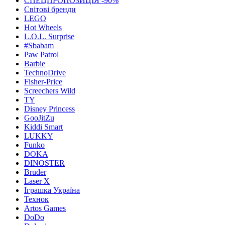
СПЕЦПРОПОЗИЦІЯ -90%
Світові бренди
LEGO
Hot Wheels
L.O.L. Surprise
#Sbabam
Paw Patrol
Barbie
TechnoDrive
Fisher-Price
Screechers Wild
TY
Disney Princess
GooJitZu
Kiddi Smart
LUKKY
Funko
DOKA
DINOSTER
Bruder
Laser X
Іграшка Україна
Технок
Artos Games
DoDo