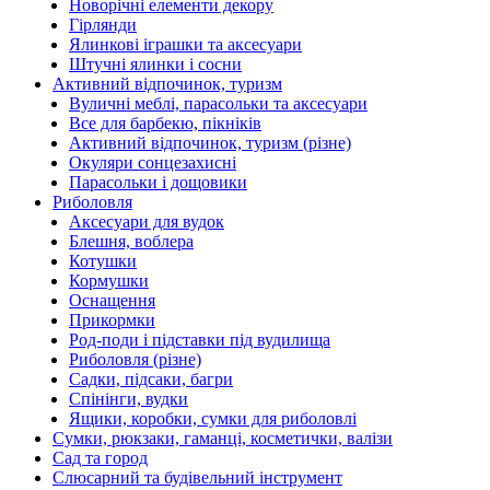
Новорічні елементи декору
Гірлянди
Ялинкові іграшки та аксесуари
Штучні ялинки і сосни
Активний відпочинок, туризм
Вуличні меблі, парасольки та аксесуари
Все для барбекю, пікніків
Активний відпочинок, туризм (різне)
Окуляри сонцезахисні
Парасольки і дощовики
Риболовля
Аксесуари для вудок
Блешня, воблера
Котушки
Кормушки
Оснащення
Прикормки
Род-поди і підставки під вудилища
Риболовля (різне)
Садки, підсаки, багри
Спінінги, вудки
Ящики, коробки, сумки для риболовлі
Сумки, рюкзаки, гаманці, косметички, валізи
Сад та город
Слюсарний та будівельний інструмент