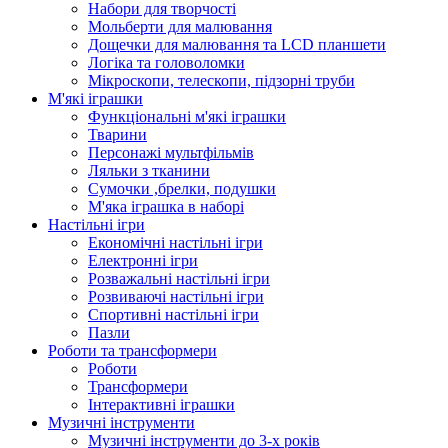
Набори для творчості
Мольберти для малювання
Дощечки для малювання та LCD планшети
Логіка та головоломки
Мікроскопи, телескопи, підзорні труби
М'які іграшки
Функціональні м'які іграшки
Тварини
Персонажі мультфільмів
Ляльки з тканини
Сумочки ,брелки, подушки
М'яка іграшка в наборі
Настільні ігри
Економічні настільні ігри
Електронні ігри
Розважальні настільні ігри
Розвиваючі настільні ігри
Спортивні настільні ігри
Пазли
Роботи та трансформери
Роботи
Трансформери
Інтерактивні іграшки
Музичні інструменти
Музичні інструменти до 3-х років