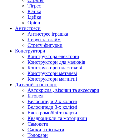
Стратег
Тігрес
Юніка
Ідейка
Оріон
Антистреси
Антистрес іграшка
Лизун та слайм
Стретч-фигурки
Конструктори
Конструктора електроні
Конструктори для малюків
Конструктори пластикові
Конструктори металеві
Конструктори магнітні
Дитячий транспорт
Автокрісла , візочки та аксесуари
Біговел
Велосипеди 2-х колісні
Велосипеди 3-х колісні
Електромобілі та карти
Квадроцикли та мотоцикли
Самокати
Санки, снігокати
Толокари