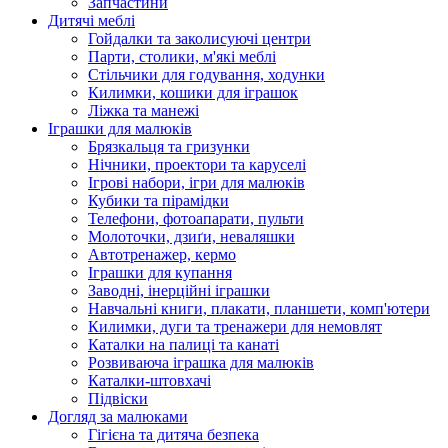
Запчастини
Дитячі меблі
Гойдалки та заколисуючі центри
Парти, столики, м'які меблі
Стільчики для годування, ходунки
Килимки, кошики для іграшок
Ліжка та манежі
Іграшки для малюків
Брязкальця та гризунки
Нічники, проектори та каруселі
Ігрові набори, ігри для малюків
Кубики та пірамідки
Телефони, фотоапарати, пульти
Молоточки, дзиґи, неваляшки
Автотренажер, кермо
Іграшки для купання
Заводні, інерційні іграшки
Навчальні книги, плакати, планшети, комп'ютери
Килимки, дуги та тренажери для немовлят
Каталки на палиці та канаті
Розвиваюча іграшка для малюків
Каталки-штовхачі
Підвіски
Догляд за малюками
Гігієна та дитяча безпека