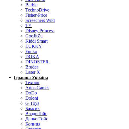
Barbie
TechnoDrive
Fisher-Price
Screechers Wild
TY
Disney Princess
GooJitZu
Kiddi Smart
LUKKY
Funko
DOKA
DINOSTER
Bruder
Laser X
Іграшка Україна
Технок
Artos Games
DoDo
Doloni
G-Toys
Бамсик
ВладиТойс
Данко Тойс
Копиця