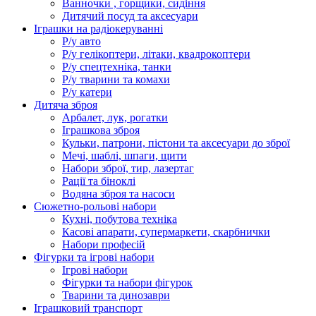
Ванночки , горщики, сидіння
Дитячий посуд та аксесуари
Іграшки на радіокеруванні
Р/у авто
Р/у гелікоптери, літаки, квадрокоптери
Р/у спецтехніка, танки
Р/у тварини та комахи
Р/у катери
Дитяча зброя
Арбалет, лук, рогатки
Іграшкова зброя
Кульки, патрони, пістони та аксесуари до зброї
Мечі, шаблі, шпаги, щити
Набори зброї, тир, лазертаг
Рації та біноклі
Водяна зброя та насоси
Сюжетно-рольові набори
Кухні, побутова техніка
Касові апарати, супермаркети, скарбнички
Набори професій
Фігурки та ігрові набори
Ігрові набори
Фігурки та набори фігурок
Тварини та динозаври
Іграшковий транспорт