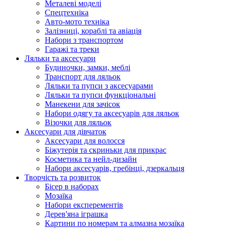
Металеві моделі
Спецтехніка
Авто-мото техніка
Залізниці, кораблі та авіація
Набори з транспортом
Гаражі та треки
Ляльки та аксесуари
Будиночки, замки, меблі
Транспорт для ляльок
Ляльки та пупси з аксесуарами
Ляльки та пупси функціональні
Манекени для зачісок
Набори одягу та аксесуарів для ляльок
Візочки для ляльок
Аксесуари для дівчаток
Аксесуари для волосся
Біжутерія та скриньки для прикрас
Косметика та нейл-дизайн
Набори аксесуарів, гребінці, дзеркальця
Творчість та розвиток
Бісер в наборах
Мозаїка
Набори експерементів
Дерев'яна іграшка
Картини по номерам та алмазна мозаїка