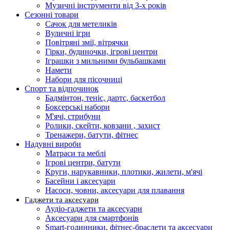
Музичні інструменти від 3-х років
Сезонні товари
Сачок для метеликів
Вуличні ігри
Повітряні змії, вітрячки
Гірки, будиночки, ігрові центри
Іграшки з мильними бульбашками
Намети
Набори для пісочниці
Спорт та відпочинок
Бадмінтон, теніс, дартс, баскетбол
Боксерські набори
М'ячі, стрибуни
Ролики, скейти, ковзани , захист
Тренажери, батути, фітнес
Надувні вироби
Матраси та меблі
Ігрові центри, батути
Круги, нарукавники, плотики, жилети, м'ячі
Басейни і аксесуари
Насоси, човни, аксесуари для плавання
Гаджети та аксесуари
Аудіо-гаджети та аксесуари
Аксесуари для смартфонів
Smart-годинники, фітнес-браслети та аксесуари