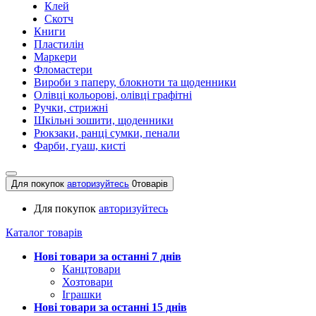
Клей
Скотч
Книги
Пластилін
Маркери
Фломастери
Вироби з паперу, блокноти та щоденники
Олівці кольорові, олівці графітні
Ручки, стрижні
Шкільні зошити, щоденники
Рюкзаки, ранці сумки, пенали
Фарби, гуаш, кисті
Для покупок
авторизуйтесь
0
товарів
Для покупок
авторизуйтесь
Каталог товарів
Нові товари за останнi 7 днiв
Канцтовари
Хозтовари
Іграшки
Нові товари за останнi 15 днiв