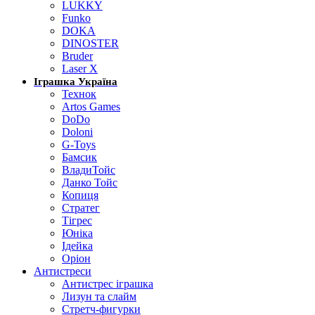
LUKKY
Funko
DOKA
DINOSTER
Bruder
Laser X
Іграшка Україна
Технок
Artos Games
DoDo
Doloni
G-Toys
Бамсик
ВладиТойс
Данко Тойс
Копиця
Стратег
Тігрес
Юніка
Ідейка
Оріон
Антистреси
Антистрес іграшка
Лизун та слайм
Стретч-фигурки