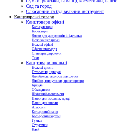
Сумки, рюкзаки, гаманці, косметички, валізи
Сад та город
Слюсарний та будівельний інструмент
Канцелярські товари
Канцтовари офісні
Калькулятори
Коректори
Лотки для документів і підставки
Ножі канцелярські
Ножиці офісні
Офісне приладдя
Степлери, дироколи
Теки
Канцтовари шкільні
Ножиці дитячі
Готовальні, циркулі
Ланчбокси, термоси, пляшечки
Лінійки, трикутники, транспортири
Крейда
Обкладинки
Шкільний асортимент
Папки для зошитів, праці
Папки для школи
Альбоми
Кольоровий папір
Кольоровий картон
Гумки
Стругачки
Клей