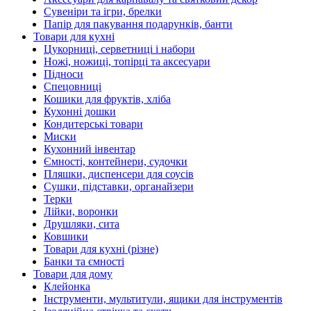
Сувеніри та ігри, брелки
Папір для пакування подарунків, банти
Товари для кухні
Цукорниці, серветниці і набори
Ножі, ножиці, топірці та аксесуари
Підноси
Спецовниці
Кошики для фруктів, хліба
Кухонні дошки
Кондитерські товари
Миски
Кухонний інвентар
Ємності, контейнери, судочки
Пляшки, диспенсери для соусів
Сушки, підставки, органайзери
Терки
Лійки, воронки
Друшляки, сита
Ковшики
Товари для кухні (різне)
Банки та ємності
Товари для дому
Клейонка
Інструменти, мультитули, ящики для інструментів