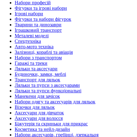
Набори професій
Фігурки та ігрові набори
Ігрові набори
Фігурки та набори фігурок
Тварини та динозаври
Іграшковий транспорт
Металеві моделі
Спецтехніка
Авто-мото техніка
Залізниці, кораблі та авіація
Набори з транспортом
Гаражі та треки
Ляльки та аксесуари
Будиночки, замки, меблі
Транспорт для ляльок
Ляльки та пупси з аксесуарами
Ляльки та пупси функціональні
Манекени для зачісок
Набори одягу та аксесуарів для ляльок
Візочки для ляльок
Аксесуари для дівчаток
Аксесуари для волосся
Біжутерія та скриньки для прикрас
Косметика та нейл-дизайн
Набори аксесуарів, гребінці, дзеркальця