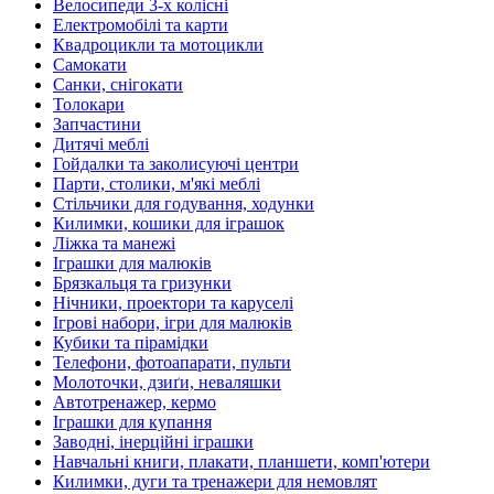
Велосипеди 3-х колісні
Електромобілі та карти
Квадроцикли та мотоцикли
Самокати
Санки, снігокати
Толокари
Запчастини
Дитячі меблі
Гойдалки та заколисуючі центри
Парти, столики, м'які меблі
Стільчики для годування, ходунки
Килимки, кошики для іграшок
Ліжка та манежі
Іграшки для малюків
Брязкальця та гризунки
Нічники, проектори та каруселі
Ігрові набори, ігри для малюків
Кубики та пірамідки
Телефони, фотоапарати, пульти
Молоточки, дзиґи, неваляшки
Автотренажер, кермо
Іграшки для купання
Заводні, інерційні іграшки
Навчальні книги, плакати, планшети, комп'ютери
Килимки, дуги та тренажери для немовлят