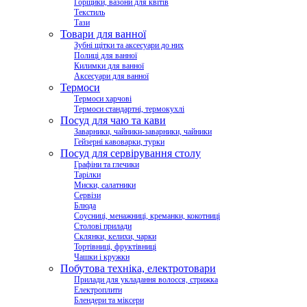
Горщики, вазони для квітів
Текстиль
Тази
Товари для ванної
Зубні щітки та аксесуари до них
Полиці для ванної
Килимки для ванної
Аксесуари для ванної
Термоси
Термоси харчові
Термоси стандартні, термокухлі
Посуд для чаю та кави
Заварники, чайники-заварники, чайники
Гейзерні кавоварки, турки
Посуд для сервірування столу
Графіни та глечики
Тарілки
Миски, салатники
Сервізи
Блюда
Соусниці, менажниці, креманки, кокотниці
Столові прилади
Склянки, келихи, чарки
Тортівниці, фруктівниці
Чашки і кружки
Побутова техніка, електротовари
Прилади для укладання волосся, стрижка
Електроплити
Блендери та міксери