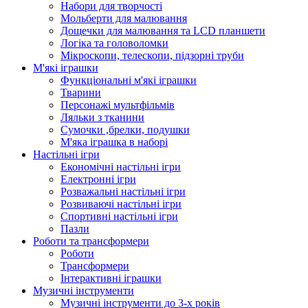
Набори для творчості
Мольберти для малювання
Дощечки для малювання та LCD планшети
Логіка та головоломки
Мікроскопи, телескопи, підзорні труби
М'які іграшки
Функціональні м'які іграшки
Тварини
Персонажі мультфільмів
Ляльки з тканини
Сумочки ,брелки, подушки
М'яка іграшка в наборі
Настільні ігри
Економічні настільні ігри
Електронні ігри
Розважальні настільні ігри
Розвиваючі настільні ігри
Спортивні настільні ігри
Пазли
Роботи та трансформери
Роботи
Трансформери
Інтерактивні іграшки
Музичні інструменти
Музичні інструменти до 3-х років