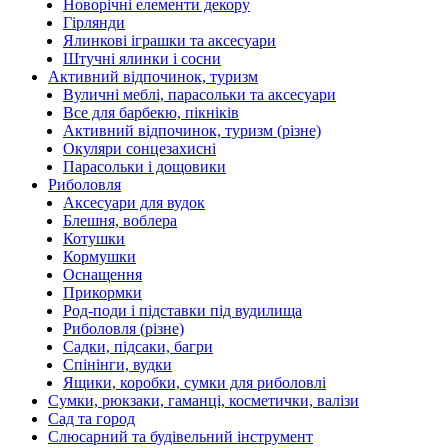
Новорічні елементи декору
Гірлянди
Ялинкові іграшки та аксесуари
Штучні ялинки і сосни
Активний відпочинок, туризм
Вуличні меблі, парасольки та аксесуари
Все для барбекю, пікніків
Активний відпочинок, туризм (різне)
Окуляри сонцезахисні
Парасольки і дощовики
Риболовля
Аксесуари для вудок
Блешня, воблера
Котушки
Кормушки
Оснащення
Прикормки
Род-поди і підставки під вудилища
Риболовля (різне)
Садки, підсаки, багри
Спінінги, вудки
Ящики, коробки, сумки для риболовлі
Сумки, рюкзаки, гаманці, косметички, валізи
Сад та город
Слюсарний та будівельний інструмент