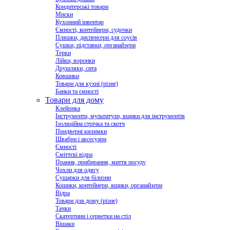
Кондитерські товари
Миски
Кухонний інвентар
Ємності, контейнери, судочки
Пляшки, диспенсери для соусів
Сушки, підставки, органайзери
Терки
Лійки, воронки
Друшляки, сита
Ковшики
Товари для кухні (різне)
Банки та ємності
Товари для дому
Клейонка
Інструменти, мультитули, ящики для інструментів
Ізоляційна стрічка та скотч
Придверні килимки
Швабри і аксесуари
Ємності
Сміттєві відра
Прання, прибирання, миття посуду
Чохли для одягу
Сушарки для білизни
Кошики, контейнери, ящики, органайзери
Відра
Товари для дому (різне)
Тачки
Скатертини і серветки на стіл
Вішаки