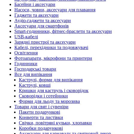
Басейни і аксесуари
Насоси, човни, аксесуари для плавання
Гаджети та аксесуари
Аудіо-гаджети та аксесуари
Аксесуари для смартфонів
Smart-годинники, фітнес-браслети та аксесуари
USB-кабелі
Зарядні пристрої та аксесуари
Кабелі, перехідники та подовжувачі
Освітлення
Фотоапарати, мікрофони та принтери
Годинники
Господарські товари
Все для випікання
Каструлі, форми для випікання
Каструлі, ковші
Кришки для каструль і сковорідок
Сковорідки і сотейники
Форми для льоду та морозива
Товари для свят і сувеніри
Пакети подарункові
Конверти та листівки
Свічки, повітряні кульки, хлопавки
Коробки подарункові
Аксесуари для карнавалу та святковий декор