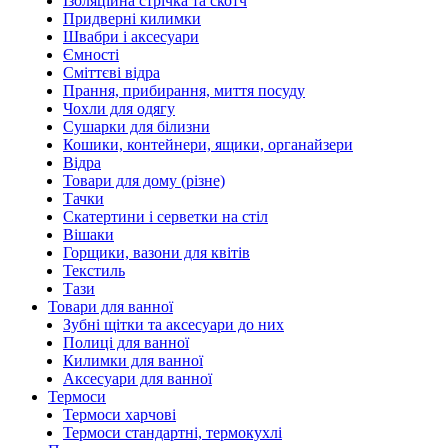
Ізоляційна стрічка та скотч
Придверні килимки
Швабри і аксесуари
Ємності
Сміттєві відра
Прання, прибирання, миття посуду
Чохли для одягу
Сушарки для білизни
Кошики, контейнери, ящики, органайзери
Відра
Товари для дому (різне)
Тачки
Скатертини і серветки на стіл
Вішаки
Горщики, вазони для квітів
Текстиль
Тази
Товари для ванної
Зубні щітки та аксесуари до них
Полиці для ванної
Килимки для ванної
Аксесуари для ванної
Термоси
Термоси харчові
Термоси стандартні, термокухлі