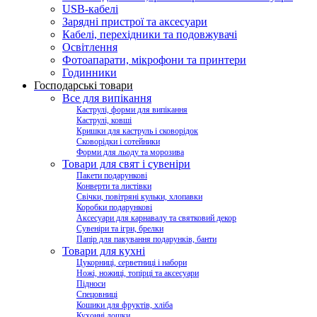
USB-кабелі
Зарядні пристрої та аксесуари
Кабелі, перехідники та подовжувачі
Освітлення
Фотоапарати, мікрофони та принтери
Годинники
Господарські товари
Все для випікання
Каструлі, форми для випікання
Каструлі, ковші
Кришки для каструль і сковорідок
Сковорідки і сотейники
Форми для льоду та морозива
Товари для свят і сувеніри
Пакети подарункові
Конверти та листівки
Свічки, повітряні кульки, хлопавки
Коробки подарункові
Аксесуари для карнавалу та святковий декор
Сувеніри та ігри, брелки
Папір для пакування подарунків, банти
Товари для кухні
Цукорниці, серветниці і набори
Ножі, ножиці, топірці та аксесуари
Підноси
Спецовниці
Кошики для фруктів, хліба
Кухонні дошки