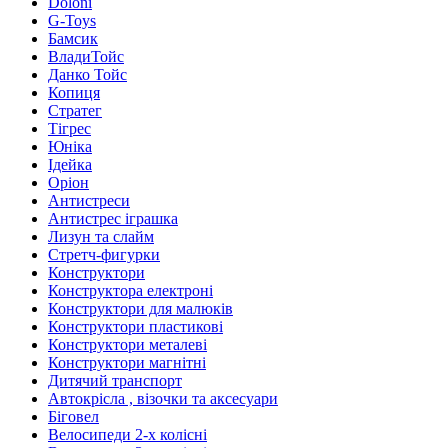
Doloni
G-Toys
Бамсик
ВладиТойс
Данко Тойс
Копиця
Стратег
Тігрес
Юніка
Ідейка
Оріон
Антистреси
Антистрес іграшка
Лизун та слайм
Стретч-фигурки
Конструктори
Конструктора електроні
Конструктори для малюків
Конструктори пластикові
Конструктори металеві
Конструктори магнітні
Дитячий транспорт
Автокрісла , візочки та аксесуари
Біговел
Велосипеди 2-х колісні