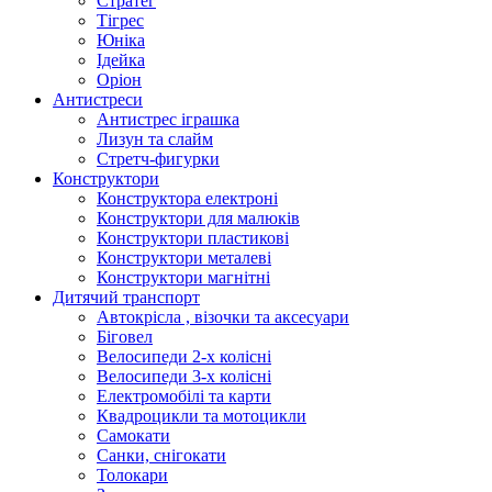
Стратег
Тігрес
Юніка
Ідейка
Оріон
Антистреси
Антистрес іграшка
Лизун та слайм
Стретч-фигурки
Конструктори
Конструктора електроні
Конструктори для малюків
Конструктори пластикові
Конструктори металеві
Конструктори магнітні
Дитячий транспорт
Автокрісла , візочки та аксесуари
Біговел
Велосипеди 2-х колісні
Велосипеди 3-х колісні
Електромобілі та карти
Квадроцикли та мотоцикли
Самокати
Санки, снігокати
Толокари