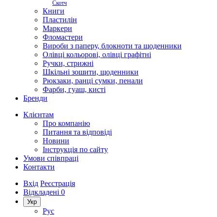
Скотч
Книги
Пластилін
Маркери
Фломастери
Вироби з паперу, блокноти та щоденники
Олівці кольорові, олівці графітні
Ручки, стрижні
Шкільні зошити, щоденники
Рюкзаки, ранці сумки, пенали
Фарби, гуаш, кисті
Бренди
Клієнтам
Про компанію
Питання та відповіді
Новини
Інструкція по сайту
Умови співпраці
Контакти
Вхід
Реєстрація
Відкладені
0
Укр
Рус