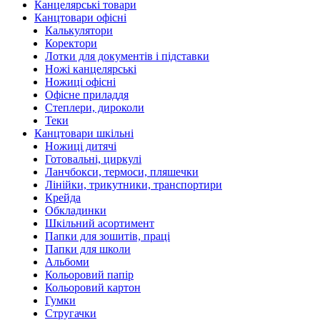
Канцелярські товари
Канцтовари офісні
Калькулятори
Коректори
Лотки для документів і підставки
Ножі канцелярські
Ножиці офісні
Офісне приладдя
Степлери, дироколи
Теки
Канцтовари шкільні
Ножиці дитячі
Готовальні, циркулі
Ланчбокси, термоси, пляшечки
Лінійки, трикутники, транспортири
Крейда
Обкладинки
Шкільний асортимент
Папки для зошитів, праці
Папки для школи
Альбоми
Кольоровий папір
Кольоровий картон
Гумки
Стругачки