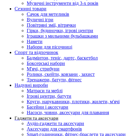
Музичні інструменти від 3-х років
Сезонні товари
Сачок для метеликів
Вуличні ігри
Повітряні змії, вітрячки
Гірки, будиночки, ігрові центри
Іграшки з мильними бульбашками
Намети
Набори для пісочниці
Спорт та відпочинок
Бадмінтон, теніс, дартс, баскетбол
Боксерські набори
М'ячі, стрибуни
Ролики, скейти, ковзани , захист
Тренажери, батути, фітнес
Надувні вироби
Матраси та меблі
Ігрові центри, батути
Круги, нарукавники, плотики, жилети, м'ячі
Басейни і аксесуари
Насоси, човни, аксесуари для плавання
Гаджети та аксесуари
Аудіо-гаджети та аксесуари
Аксесуари для смартфонів
Smart-годинники, фітнес-браслети та аксесуари