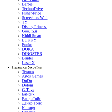
Barbie
TechnoDrive
Fisher-Price
Screechers Wild
TY
Disney Princess
GooJitZu
Kiddi Smart
LUKKY
Funko
DOKA
DINOSTER
Bruder
Laser X
Іграшка Україна
Технок
Artos Games
DoDo
Doloni
G-Toys
Бамсик
ВладиТойс
Данко Тойс
Копиця