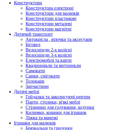
Конструктори
Конструктора електроні
Конструктори для малюків
Конструктори пластикові
Конструктори металеві
Конструктори магнітні
Дитячий транспорт
Автокрісла , візочки та аксесуари
Біговел
Велосипеди 2-х колісні
Велосипеди 3-х колісні
Електромобілі та карти
Квадроцикли та мотоцикли
Самокати
Санки, снігокати
Толокари
Запчастини
Дитячі меблі
Гойдалки та заколисуючі центри
Парти, столики, м'які меблі
Стільчики для годування, ходунки
Килимки, кошики для іграшок
Ліжка та манежі
Іграшки для малюків
Брязкальця та гризунки