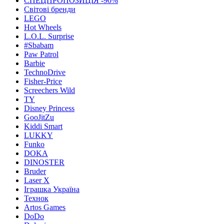
СПЕЦПРОПОЗИЦІЯ -90%
Світові бренди
LEGO
Hot Wheels
L.O.L. Surprise
#Sbabam
Paw Patrol
Barbie
TechnoDrive
Fisher-Price
Screechers Wild
TY
Disney Princess
GooJitZu
Kiddi Smart
LUKKY
Funko
DOKA
DINOSTER
Bruder
Laser X
Іграшка Україна
Технок
Artos Games
DoDo