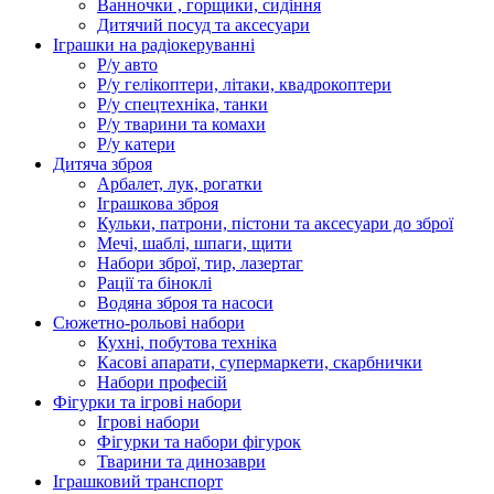
Ванночки , горщики, сидіння
Дитячий посуд та аксесуари
Іграшки на радіокеруванні
Р/у авто
Р/у гелікоптери, літаки, квадрокоптери
Р/у спецтехніка, танки
Р/у тварини та комахи
Р/у катери
Дитяча зброя
Арбалет, лук, рогатки
Іграшкова зброя
Кульки, патрони, пістони та аксесуари до зброї
Мечі, шаблі, шпаги, щити
Набори зброї, тир, лазертаг
Рації та біноклі
Водяна зброя та насоси
Сюжетно-рольові набори
Кухні, побутова техніка
Касові апарати, супермаркети, скарбнички
Набори професій
Фігурки та ігрові набори
Ігрові набори
Фігурки та набори фігурок
Тварини та динозаври
Іграшковий транспорт