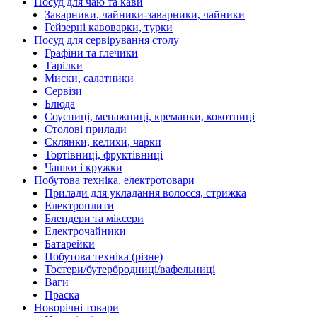
Посуд для чаю та кави
Заварники, чайники-заварники, чайники
Гейзерні кавоварки, турки
Посуд для сервірування столу
Графіни та глечики
Тарілки
Миски, салатники
Сервізи
Блюда
Соусниці, менажниці, креманки, кокотниці
Столові прилади
Склянки, келихи, чарки
Тортівниці, фруктівниці
Чашки і кружки
Побутова техніка, електротовари
Прилади для укладання волосся, стрижка
Електроплити
Блендери та міксери
Електрочайники
Батарейки
Побутова техніка (різне)
Тостери/бутербродниці/вафельниці
Ваги
Праска
Новорічні товари