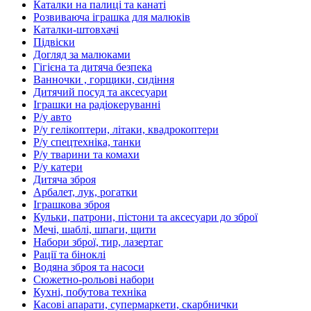
Каталки на палиці та канаті
Розвиваюча іграшка для малюків
Каталки-штовхачі
Підвіски
Догляд за малюками
Гігієна та дитяча безпека
Ванночки , горщики, сидіння
Дитячий посуд та аксесуари
Іграшки на радіокеруванні
Р/у авто
Р/у гелікоптери, літаки, квадрокоптери
Р/у спецтехніка, танки
Р/у тварини та комахи
Р/у катери
Дитяча зброя
Арбалет, лук, рогатки
Іграшкова зброя
Кульки, патрони, пістони та аксесуари до зброї
Мечі, шаблі, шпаги, щити
Набори зброї, тир, лазертаг
Рації та біноклі
Водяна зброя та насоси
Сюжетно-рольові набори
Кухні, побутова техніка
Касові апарати, супермаркети, скарбнички