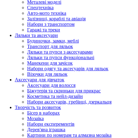
Металеві моделі
Спецтехніка
Авто-мото техніка
Залізниці, кораблі та авіація
Набори з транспортом
Гаражі та треки
Ляльки та аксесуари
Будиночки, замки, меблі
Транспорт для ляльок
Ляльки та пупси з аксесуарами
Ляльки та пупси функціональні
Манекени для зачісок
Набори одягу та аксесуарів для ляльок
Візочки для ляльок
Аксесуари для дівчаток
Аксесуари для волосся
Біжутерія та скриньки для прикрас
Косметика та нейл-дизайн
Набори аксесуарів, гребінці, дзеркальця
Творчість та розвиток
Бісер в наборах
Мозаїка
Набори експерементів
Дерев'яна іграшка
Картини по номерам та алмазна мозаїка