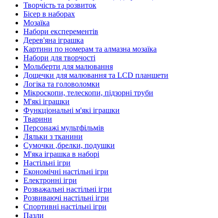
Творчість та розвиток
Бісер в наборах
Мозаїка
Набори експерементів
Дерев'яна іграшка
Картини по номерам та алмазна мозаїка
Набори для творчості
Мольберти для малювання
Дощечки для малювання та LCD планшети
Логіка та головоломки
Мікроскопи, телескопи, підзорні труби
М'які іграшки
Функціональні м'які іграшки
Тварини
Персонажі мультфільмів
Ляльки з тканини
Сумочки ,брелки, подушки
М'яка іграшка в наборі
Настільні ігри
Економічні настільні ігри
Електронні ігри
Розважальні настільні ігри
Розвиваючі настільні ігри
Спортивні настільні ігри
Пазли