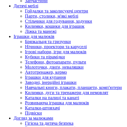
Запчастини
Дитячі меблі
Гойдалки та заколисуючі центри
Парти, столики, м'які меблі
Стільчики для годування, ходунки
Килимки, кошики для іграшок
Ліжка та манежі
Іграшки для малюків
Брязкальця та гризунки
Нічники, проектори та каруселі
Ігрові набори, ігри для малюків
Кубики та пірамідки
Телефони, фотоапарати, пульти
Молоточки, дзиґи, неваляшки
Автотренажер, кермо
Іграшки для купання
Заводні, інерційні іграшки
Навчальні книги, плакати, планшети, комп'ютери
Килимки, дуги та тренажери для немовлят
Каталки на палиці та канаті
Розвиваюча іграшка для малюків
Каталки-штовхачі
Підвіски
Догляд за малюками
Гігієна та дитяча безпека