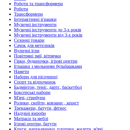
Роботи та трансформери
Роботи
Трансформери
Інтерактивні іграшки
Музичні інструменти
Музичні інструменти до 3-х років
Музичні інструменти від 3-х років
Сезонні товари
Сачок для метеликів
Вуличні ігри
Повітряні змії, вітрячки
Гірки, будиночки, ігрові центри
Іграшки з мильними бульбашками
Намети
Набори для пісочниці
Спорт та відпочинок
Бадмінтон, теніс, дартс, баскетбол
Боксерські набори
М'ячі, стрибуни
Ролики, скейти, ковзани , захист
Тренажери, батути, фітнес
Надувні вироби
Матраси та меблі
Ігрові центри, батути
Круги, нарукавники, плотики, жилети, м'ячі