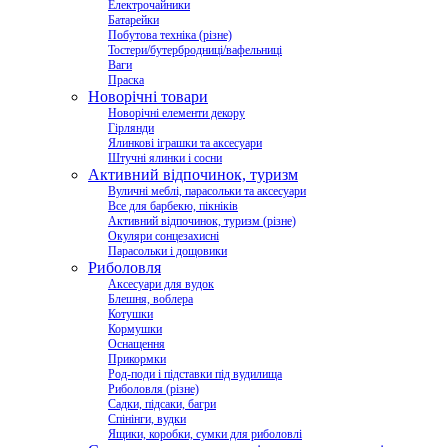
Електрочайники
Батарейки
Побутова техніка (різне)
Тостери/бутербродниці/вафельниці
Ваги
Праска
Новорічні товари
Новорічні елементи декору
Гірлянди
Ялинкові іграшки та аксесуари
Штучні ялинки і сосни
Активний відпочинок, туризм
Вуличні меблі, парасольки та аксесуари
Все для барбекю, пікніків
Активний відпочинок, туризм (різне)
Окуляри сонцезахисні
Парасольки і дощовики
Риболовля
Аксесуари для вудок
Блешня, воблера
Котушки
Кормушки
Оснащення
Прикормки
Род-поди і підставки під вудилища
Риболовля (різне)
Садки, підсаки, багри
Спінінги, вудки
Ящики, коробки, сумки для риболовлі