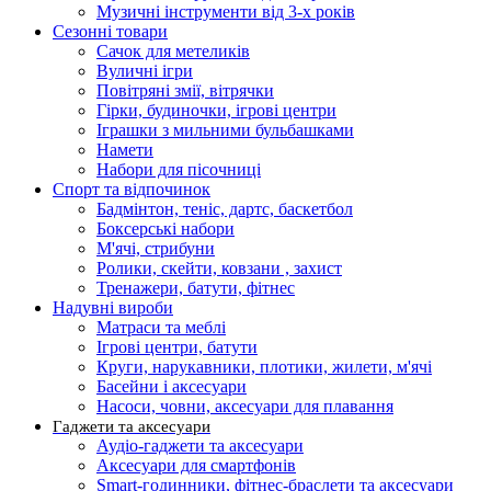
Музичні інструменти від 3-х років
Сезонні товари
Сачок для метеликів
Вуличні ігри
Повітряні змії, вітрячки
Гірки, будиночки, ігрові центри
Іграшки з мильними бульбашками
Намети
Набори для пісочниці
Спорт та відпочинок
Бадмінтон, теніс, дартс, баскетбол
Боксерські набори
М'ячі, стрибуни
Ролики, скейти, ковзани , захист
Тренажери, батути, фітнес
Надувні вироби
Матраси та меблі
Ігрові центри, батути
Круги, нарукавники, плотики, жилети, м'ячі
Басейни і аксесуари
Насоси, човни, аксесуари для плавання
Гаджети та аксесуари
Аудіо-гаджети та аксесуари
Аксесуари для смартфонів
Smart-годинники, фітнес-браслети та аксесуари