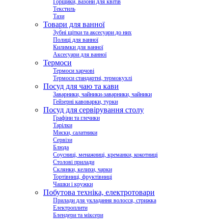
Горщики, вазони для квітів
Текстиль
Тази
Товари для ванної
Зубні щітки та аксесуари до них
Полиці для ванної
Килимки для ванної
Аксесуари для ванної
Термоси
Термоси харчові
Термоси стандартні, термокухлі
Посуд для чаю та кави
Заварники, чайники-заварники, чайники
Гейзерні кавоварки, турки
Посуд для сервірування столу
Графіни та глечики
Тарілки
Миски, салатники
Сервізи
Блюда
Соусниці, менажниці, креманки, кокотниці
Столові прилади
Склянки, келихи, чарки
Тортівниці, фруктівниці
Чашки і кружки
Побутова техніка, електротовари
Прилади для укладання волосся, стрижка
Електроплити
Блендери та міксери