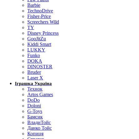
Barbie
TechnoDrive
Fisher-Price
Screechers Wild
TY
Disney Princess
GooJitZu
Kiddi Smart
LUKKY
Funko
DOKA
DINOSTER
Bruder
Laser X
Іграшка Україна
Технок
Artos Games
DoDo
Doloni
G-Toys
Бамсик
ВладиТойс
Данко Тойс
Копиця