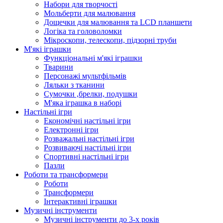
Набори для творчості
Мольберти для малювання
Дощечки для малювання та LCD планшети
Логіка та головоломки
Мікроскопи, телескопи, підзорні труби
М'які іграшки
Функціональні м'які іграшки
Тварини
Персонажі мультфільмів
Ляльки з тканини
Сумочки ,брелки, подушки
М'яка іграшка в наборі
Настільні ігри
Економічні настільні ігри
Електронні ігри
Розважальні настільні ігри
Розвиваючі настільні ігри
Спортивні настільні ігри
Пазли
Роботи та трансформери
Роботи
Трансформери
Інтерактивні іграшки
Музичні інструменти
Музичні інструменти до 3-х років