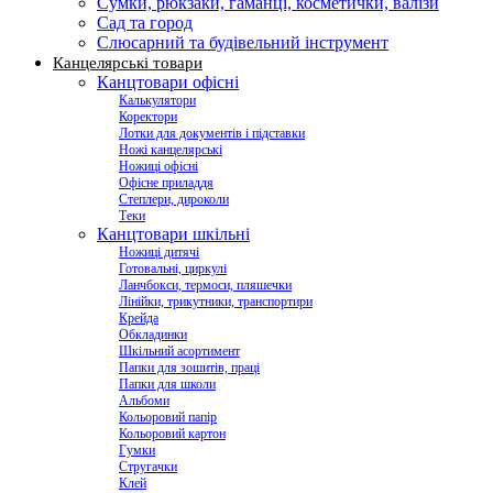
Сумки, рюкзаки, гаманці, косметички, валізи
Сад та город
Слюсарний та будівельний інструмент
Канцелярські товари
Канцтовари офісні
Калькулятори
Коректори
Лотки для документів і підставки
Ножі канцелярські
Ножиці офісні
Офісне приладдя
Степлери, дироколи
Теки
Канцтовари шкільні
Ножиці дитячі
Готовальні, циркулі
Ланчбокси, термоси, пляшечки
Лінійки, трикутники, транспортири
Крейда
Обкладинки
Шкільний асортимент
Папки для зошитів, праці
Папки для школи
Альбоми
Кольоровий папір
Кольоровий картон
Гумки
Стругачки
Клей