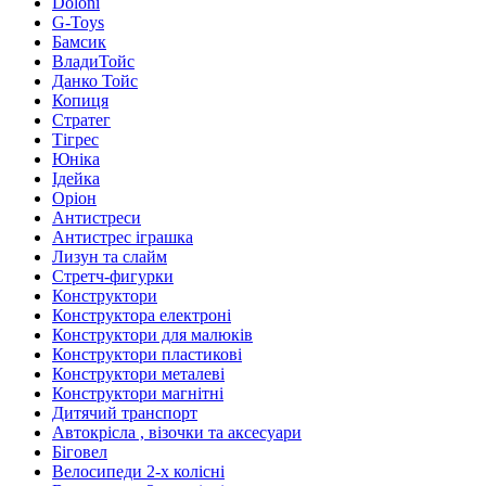
Doloni
G-Toys
Бамсик
ВладиТойс
Данко Тойс
Копиця
Стратег
Тігрес
Юніка
Ідейка
Оріон
Антистреси
Антистрес іграшка
Лизун та слайм
Стретч-фигурки
Конструктори
Конструктора електроні
Конструктори для малюків
Конструктори пластикові
Конструктори металеві
Конструктори магнітні
Дитячий транспорт
Автокрісла , візочки та аксесуари
Біговел
Велосипеди 2-х колісні