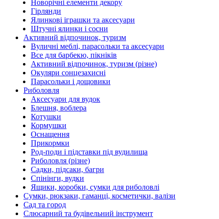
Новорічні елементи декору
Гірлянди
Ялинкові іграшки та аксесуари
Штучні ялинки і сосни
Активний відпочинок, туризм
Вуличні меблі, парасольки та аксесуари
Все для барбекю, пікніків
Активний відпочинок, туризм (різне)
Окуляри сонцезахисні
Парасольки і дощовики
Риболовля
Аксесуари для вудок
Блешня, воблера
Котушки
Кормушки
Оснащення
Прикормки
Род-поди і підставки під вудилища
Риболовля (різне)
Садки, підсаки, багри
Спінінги, вудки
Ящики, коробки, сумки для риболовлі
Сумки, рюкзаки, гаманці, косметички, валізи
Сад та город
Слюсарний та будівельний інструмент