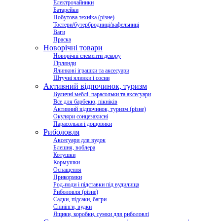
Електрочайники
Батарейки
Побутова техніка (різне)
Тостери/бутербродниці/вафельниці
Ваги
Праска
Новорічні товари
Новорічні елементи декору
Гірлянди
Ялинкові іграшки та аксесуари
Штучні ялинки і сосни
Активний відпочинок, туризм
Вуличні меблі, парасольки та аксесуари
Все для барбекю, пікніків
Активний відпочинок, туризм (різне)
Окуляри сонцезахисні
Парасольки і дощовики
Риболовля
Аксесуари для вудок
Блешня, воблера
Котушки
Кормушки
Оснащення
Прикормки
Род-поди і підставки під вудилища
Риболовля (різне)
Садки, підсаки, багри
Спінінги, вудки
Ящики, коробки, сумки для риболовлі