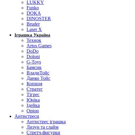
LUKKY
Funko
DOKA
DINOSTER
Bruder
Laser X
Іграшка Україна
Технок
Artos Games
DoDo
Doloni
G-Toys
Бамсик
ВладиТойс
Данко Тойс
Копиця
Стратег
Тігрес
Юніка
Ідейка
Оріон
Антистреси
Антистрес іграшка
Лизун та слайм
Стретч-фигурки