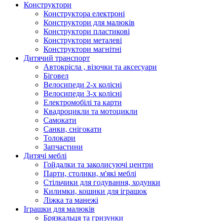
Конструктори
Конструктора електроні
Конструктори для малюків
Конструктори пластикові
Конструктори металеві
Конструктори магнітні
Дитячий транспорт
Автокрісла , візочки та аксесуари
Біговел
Велосипеди 2-х колісні
Велосипеди 3-х колісні
Електромобілі та карти
Квадроцикли та мотоцикли
Самокати
Санки, снігокати
Толокари
Запчастини
Дитячі меблі
Гойдалки та заколисуючі центри
Парти, столики, м'які меблі
Стільчики для годування, ходунки
Килимки, кошики для іграшок
Ліжка та манежі
Іграшки для малюків
Брязкальця та гризунки