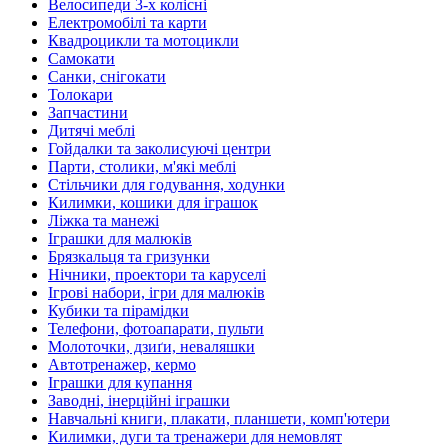
Велосипеди 3-х колісні
Електромобілі та карти
Квадроцикли та мотоцикли
Самокати
Санки, снігокати
Толокари
Запчастини
Дитячі меблі
Гойдалки та заколисуючі центри
Парти, столики, м'які меблі
Стільчики для годування, ходунки
Килимки, кошики для іграшок
Ліжка та манежі
Іграшки для малюків
Брязкальця та гризунки
Нічники, проектори та каруселі
Ігрові набори, ігри для малюків
Кубики та пірамідки
Телефони, фотоапарати, пульти
Молоточки, дзиґи, неваляшки
Автотренажер, кермо
Іграшки для купання
Заводні, інерційні іграшки
Навчальні книги, плакати, планшети, комп'ютери
Килимки, дуги та тренажери для немовлят