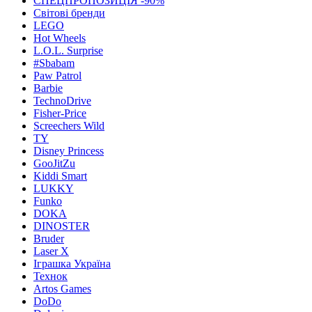
СПЕЦПРОПОЗИЦІЯ -90%
Світові бренди
LEGO
Hot Wheels
L.O.L. Surprise
#Sbabam
Paw Patrol
Barbie
TechnoDrive
Fisher-Price
Screechers Wild
TY
Disney Princess
GooJitZu
Kiddi Smart
LUKKY
Funko
DOKA
DINOSTER
Bruder
Laser X
Іграшка Україна
Технок
Artos Games
DoDo