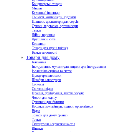
Кондитерські товари
Миски
Кухонний інвентар
Ємності, контейнери, судочки
Пляшки, диспенсери для соусів
Сушки, підставки, органайзери
Терки
Лійки, воронки
Друшляки, сита
Ковшики
Товари для кухні (різне)
Банки та ємності
Товари для дому
Клейонка
Інструменти, мультитули, ящики для інструментів
Ізоляційна стрічка та скотч
Придверні килимки
Швабри і аксесуари
Ємності
Сміттєві відра
Прання, прибирання, миття посуду
Чохли для одягу
Сушарки для білизни
Кошики, контейнери, ящики, органайзери
Відра
Товари для дому (різне)
Тачки
Скатертини і серветки на стіл
Вішаки