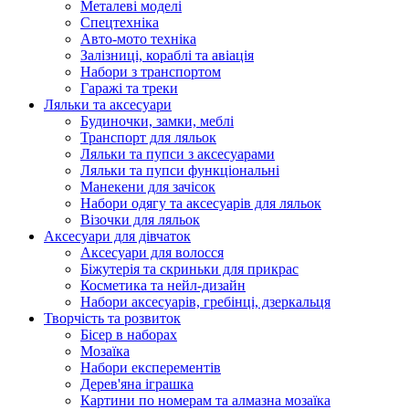
Металеві моделі
Спецтехніка
Авто-мото техніка
Залізниці, кораблі та авіація
Набори з транспортом
Гаражі та треки
Ляльки та аксесуари
Будиночки, замки, меблі
Транспорт для ляльок
Ляльки та пупси з аксесуарами
Ляльки та пупси функціональні
Манекени для зачісок
Набори одягу та аксесуарів для ляльок
Візочки для ляльок
Аксесуари для дівчаток
Аксесуари для волосся
Біжутерія та скриньки для прикрас
Косметика та нейл-дизайн
Набори аксесуарів, гребінці, дзеркальця
Творчість та розвиток
Бісер в наборах
Мозаїка
Набори експерементів
Дерев'яна іграшка
Картини по номерам та алмазна мозаїка