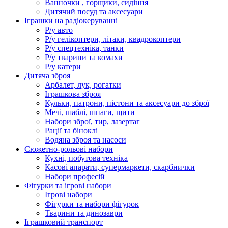
Ванночки , горщики, сидіння
Дитячий посуд та аксесуари
Іграшки на радіокеруванні
Р/у авто
Р/у гелікоптери, літаки, квадрокоптери
Р/у спецтехніка, танки
Р/у тварини та комахи
Р/у катери
Дитяча зброя
Арбалет, лук, рогатки
Іграшкова зброя
Кульки, патрони, пістони та аксесуари до зброї
Мечі, шаблі, шпаги, щити
Набори зброї, тир, лазертаг
Рації та біноклі
Водяна зброя та насоси
Сюжетно-рольові набори
Кухні, побутова техніка
Касові апарати, супермаркети, скарбнички
Набори професій
Фігурки та ігрові набори
Ігрові набори
Фігурки та набори фігурок
Тварини та динозаври
Іграшковий транспорт