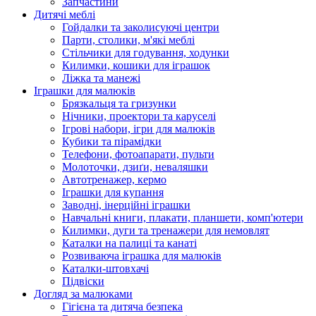
Запчастини
Дитячі меблі
Гойдалки та заколисуючі центри
Парти, столики, м'які меблі
Стільчики для годування, ходунки
Килимки, кошики для іграшок
Ліжка та манежі
Іграшки для малюків
Брязкальця та гризунки
Нічники, проектори та каруселі
Ігрові набори, ігри для малюків
Кубики та пірамідки
Телефони, фотоапарати, пульти
Молоточки, дзиґи, неваляшки
Автотренажер, кермо
Іграшки для купання
Заводні, інерційні іграшки
Навчальні книги, плакати, планшети, комп'ютери
Килимки, дуги та тренажери для немовлят
Каталки на палиці та канаті
Розвиваюча іграшка для малюків
Каталки-штовхачі
Підвіски
Догляд за малюками
Гігієна та дитяча безпека