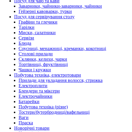
Посуд для чаю та кави
Заварники, чайники-заварники, чайники
Гейзерні кавоварки, турки
Посуд для сервірування столу
Графіни та глечики
Тарілки
Миски, салатники
Сервізи
Блюда
Соусниці, менажниці, креманки, кокотниці
Столові прилади
Склянки, келихи, чарки
Тортівниці, фруктівниці
Чашки і кружки
Побутова техніка, електротовари
Прилади для укладання волосся, стрижка
Електроплити
Блендери та міксери
Електрочайники
Батарейки
Побутова техніка (різне)
Тостери/бутербродниці/вафельниці
Ваги
Праска
Новорічні товари