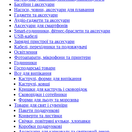
Басейни і аксесуари
Насоси, човни, аксесуари для плавання
Гаджети та аксесуари
Аудіо-гаджети та аксесуари
Аксесуари для смартфонів
Smart-годинники, фітнес-браслети та аксесуари
USB-кабелі
Зарядні пристрої та аксесуари
Кабелі, перехідники та подовжувачі
Освітлення
Фотоапарати, мікрофони та принтери
Годинники
Господарські товари
Все для випікання
Каструлі, форми для випікання
Каструлі, ковші
Кришки для каструль і сковорідок
Сковорідки і сотейники
Форми для льоду та морозива
Товари для свят і сувеніри
Пакети подарункові
Конверти та листівки
Свічки, повітряні кульки, хлопавки
Коробки подарункові
Аксесуари для карнавалу та святковий декор