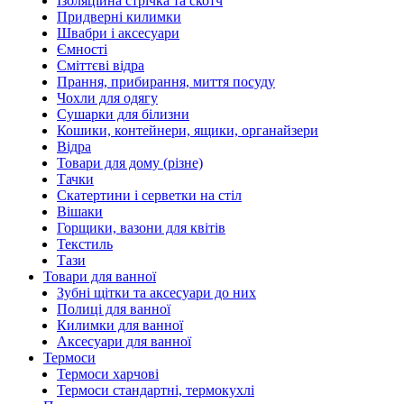
Ізоляційна стрічка та скотч
Придверні килимки
Швабри і аксесуари
Ємності
Сміттєві відра
Прання, прибирання, миття посуду
Чохли для одягу
Сушарки для білизни
Кошики, контейнери, ящики, органайзери
Відра
Товари для дому (різне)
Тачки
Скатертини і серветки на стіл
Вішаки
Горщики, вазони для квітів
Текстиль
Тази
Товари для ванної
Зубні щітки та аксесуари до них
Полиці для ванної
Килимки для ванної
Аксесуари для ванної
Термоси
Термоси харчові
Термоси стандартні, термокухлі