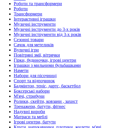
Роботи та трансформери
Роботи
Трансформери
Інтерактивні іграшки
Музичні інструменти
Музичні інструменти до 3-х років
Музичні інструменти від 3-х років
Сезонні товари
Сачок для метеликів
Вуличні ігри
Повітряні змії, вітрячки
Гірки, будиночки, ігрові центри
Іграшки з мильними бульбашками
Намети
Набори для пісочниці
Спорт та відпочинок
Бадмінтон, теніс, дартс, баскетбол
Боксерські набори
М'ячі, стрибуни
Ролики, скейти, ковзани , захист
Тренажери, батути, фітнес
Надувні вироби
Матраси та меблі
Ігрові центри, батути
Круги, нарукавники, плотики, жилети, м'ячі