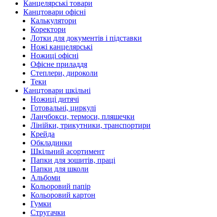
Канцелярські товари
Канцтовари офісні
Калькулятори
Коректори
Лотки для документів і підставки
Ножі канцелярські
Ножиці офісні
Офісне приладдя
Степлери, дироколи
Теки
Канцтовари шкільні
Ножиці дитячі
Готовальні, циркулі
Ланчбокси, термоси, пляшечки
Лінійки, трикутники, транспортири
Крейда
Обкладинки
Шкільний асортимент
Папки для зошитів, праці
Папки для школи
Альбоми
Кольоровий папір
Кольоровий картон
Гумки
Стругачки