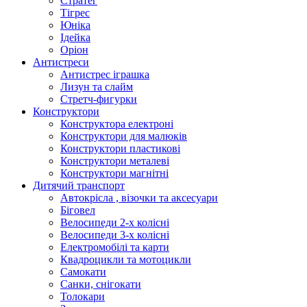
Стратег
Тігрес
Юніка
Ідейка
Оріон
Антистреси
Антистрес іграшка
Лизун та слайм
Стретч-фигурки
Конструктори
Конструктора електроні
Конструктори для малюків
Конструктори пластикові
Конструктори металеві
Конструктори магнітні
Дитячий транспорт
Автокрісла , візочки та аксесуари
Біговел
Велосипеди 2-х колісні
Велосипеди 3-х колісні
Електромобілі та карти
Квадроцикли та мотоцикли
Самокати
Санки, снігокати
Толокари