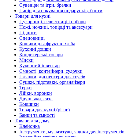
Сувеніри та ігри, брелки
Папір для пакування подарунків, банти
Товари для кухні
Цукорниці, серветниці і набори
Ножі, ножиці, топірці та аксесуари
Підноси
Спецовниці
Кошики для фруктів, хліба
Кухонні дошки
Кондитерські товари
Миски
Кухонний інвентар
Ємності, контейнери, судочки
Пляшки, диспенсери для соусів
Сушки, підставки, органайзери
Терки
Лійки, воронки
Друшляки, сита
Ковшики
Товари для кухні (різне)
Банки та ємності
Товари для дому
Клейонка
Інструменти, мультитули, ящики для інструментів