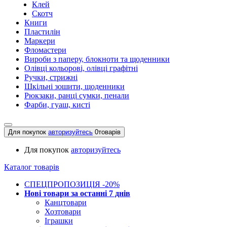
Клей
Скотч
Книги
Пластилін
Маркери
Фломастери
Вироби з паперу, блокноти та щоденники
Олівці кольорові, олівці графітні
Ручки, стрижні
Шкільні зошити, щоденники
Рюкзаки, ранці сумки, пенали
Фарби, гуаш, кисті
Для покупок
авторизуйтесь
0
товарів
Для покупок
авторизуйтесь
Каталог товарів
СПЕЦПРОПОЗИЦІЯ -20%
Нові товари за останнi 7 днiв
Канцтовари
Хозтовари
Іграшки