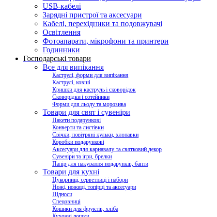
USB-кабелі
Зарядні пристрої та аксесуари
Кабелі, перехідники та подовжувачі
Освітлення
Фотоапарати, мікрофони та принтери
Годинники
Господарські товари
Все для випікання
Каструлі, форми для випікання
Каструлі, ковші
Кришки для каструль і сковорідок
Сковорідки і сотейники
Форми для льоду та морозива
Товари для свят і сувеніри
Пакети подарункові
Конверти та листівки
Свічки, повітряні кульки, хлопавки
Коробки подарункові
Аксесуари для карнавалу та святковий декор
Сувеніри та ігри, брелки
Папір для пакування подарунків, банти
Товари для кухні
Цукорниці, серветниці і набори
Ножі, ножиці, топірці та аксесуари
Підноси
Спецовниці
Кошики для фруктів, хліба
Кухонні дошки