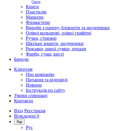
Скотч
Книги
Пластилін
Маркери
Фломастери
Вироби з паперу, блокноти та щоденники
Олівці кольорові, олівці графітні
Ручки, стрижні
Шкільні зошити, щоденники
Рюкзаки, ранці сумки, пенали
Фарби, гуаш, кисті
Бренди
Клієнтам
Про компанію
Питання та відповіді
Новини
Інструкція по сайту
Умови співпраці
Контакти
Вхід
Реєстрація
Відкладені
0
Укр
Рус