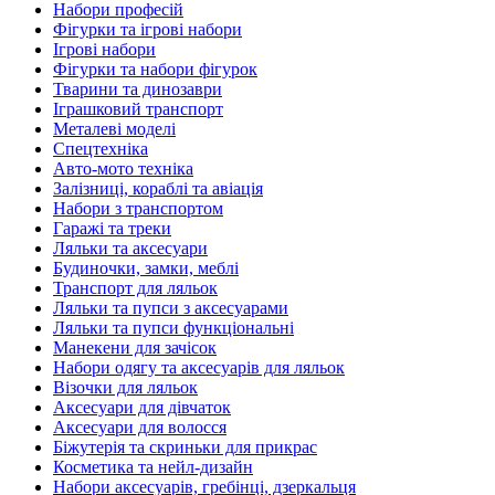
Набори професій
Фігурки та ігрові набори
Ігрові набори
Фігурки та набори фігурок
Тварини та динозаври
Іграшковий транспорт
Металеві моделі
Спецтехніка
Авто-мото техніка
Залізниці, кораблі та авіація
Набори з транспортом
Гаражі та треки
Ляльки та аксесуари
Будиночки, замки, меблі
Транспорт для ляльок
Ляльки та пупси з аксесуарами
Ляльки та пупси функціональні
Манекени для зачісок
Набори одягу та аксесуарів для ляльок
Візочки для ляльок
Аксесуари для дівчаток
Аксесуари для волосся
Біжутерія та скриньки для прикрас
Косметика та нейл-дизайн
Набори аксесуарів, гребінці, дзеркальця