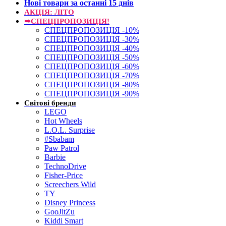
Нові товари за останнi 15 днiв
АКЦІЯ: ЛІТО
➥СПЕЦПРОПОЗИЦІЯ!
СПЕЦПРОПОЗИЦІЯ -10%
СПЕЦПРОПОЗИЦІЯ -30%
СПЕЦПРОПОЗИЦІЯ -40%
СПЕЦПРОПОЗИЦІЯ -50%
СПЕЦПРОПОЗИЦІЯ -60%
СПЕЦПРОПОЗИЦІЯ -70%
СПЕЦПРОПОЗИЦІЯ -80%
СПЕЦПРОПОЗИЦІЯ -90%
Світові бренди
LEGO
Hot Wheels
L.O.L. Surprise
#Sbabam
Paw Patrol
Barbie
TechnoDrive
Fisher-Price
Screechers Wild
TY
Disney Princess
GooJitZu
Kiddi Smart