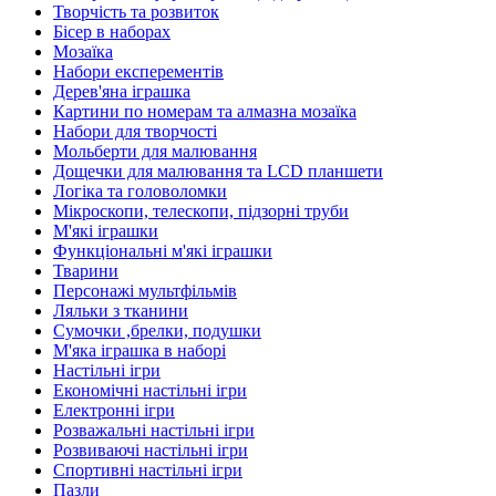
Творчість та розвиток
Бісер в наборах
Мозаїка
Набори експерементів
Дерев'яна іграшка
Картини по номерам та алмазна мозаїка
Набори для творчості
Мольберти для малювання
Дощечки для малювання та LCD планшети
Логіка та головоломки
Мікроскопи, телескопи, підзорні труби
М'які іграшки
Функціональні м'які іграшки
Тварини
Персонажі мультфільмів
Ляльки з тканини
Сумочки ,брелки, подушки
М'яка іграшка в наборі
Настільні ігри
Економічні настільні ігри
Електронні ігри
Розважальні настільні ігри
Розвиваючі настільні ігри
Спортивні настільні ігри
Пазли