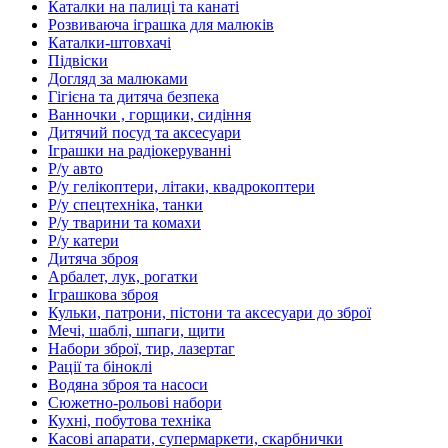
Каталки на палиці та канаті
Розвиваюча іграшка для малюків
Каталки-штовхачі
Підвіски
Догляд за малюками
Гігієна та дитяча безпека
Ванночки , горщики, сидіння
Дитячий посуд та аксесуари
Іграшки на радіокеруванні
Р/у авто
Р/у гелікоптери, літаки, квадрокоптери
Р/у спецтехніка, танки
Р/у тварини та комахи
Р/у катери
Дитяча зброя
Арбалет, лук, рогатки
Іграшкова зброя
Кульки, патрони, пістони та аксесуари до зброї
Мечі, шаблі, шпаги, щити
Набори зброї, тир, лазертаг
Рації та біноклі
Водяна зброя та насоси
Сюжетно-рольові набори
Кухні, побутова техніка
Касові апарати, супермаркети, скарбнички