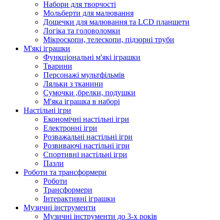
Набори для творчості
Мольберти для малювання
Дощечки для малювання та LCD планшети
Логіка та головоломки
Мікроскопи, телескопи, підзорні труби
М'які іграшки
Функціональні м'які іграшки
Тварини
Персонажі мультфільмів
Ляльки з тканини
Сумочки ,брелки, подушки
М'яка іграшка в наборі
Настільні ігри
Економічні настільні ігри
Електронні ігри
Розважальні настільні ігри
Розвиваючі настільні ігри
Спортивні настільні ігри
Пазли
Роботи та трансформери
Роботи
Трансформери
Інтерактивні іграшки
Музичні інструменти
Музичні інструменти до 3-х років