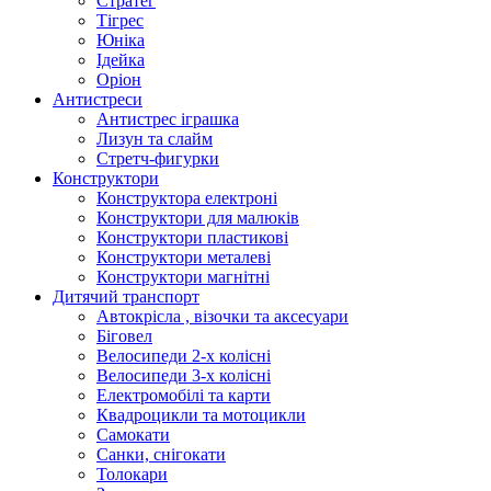
Стратег
Тігрес
Юніка
Ідейка
Оріон
Антистреси
Антистрес іграшка
Лизун та слайм
Стретч-фигурки
Конструктори
Конструктора електроні
Конструктори для малюків
Конструктори пластикові
Конструктори металеві
Конструктори магнітні
Дитячий транспорт
Автокрісла , візочки та аксесуари
Біговел
Велосипеди 2-х колісні
Велосипеди 3-х колісні
Електромобілі та карти
Квадроцикли та мотоцикли
Самокати
Санки, снігокати
Толокари