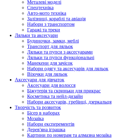
Металеві моделі
Спецтехніка
Авто-мото техніка
Залізниці, кораблі та авіація
Набори з транспортом
Гаражі та треки
Ляльки та аксесуари
Будиночки, замки, меблі
Транспорт для ляльок
Ляльки та пупси з аксесуарами
Ляльки та пупси функціональні
Манекени для зачісок
Набори одягу та аксесуарів для ляльок
Візочки для ляльок
Аксесуари для дівчаток
Аксесуари для волосся
Біжутерія та скриньки для прикрас
Косметика та нейл-дизайн
Набори аксесуарів, гребінці, дзеркальця
Творчість та розвиток
Бісер в наборах
Мозаїка
Набори експерементів
Дерев'яна іграшка
Картини по номерам та алмазна мозаїка