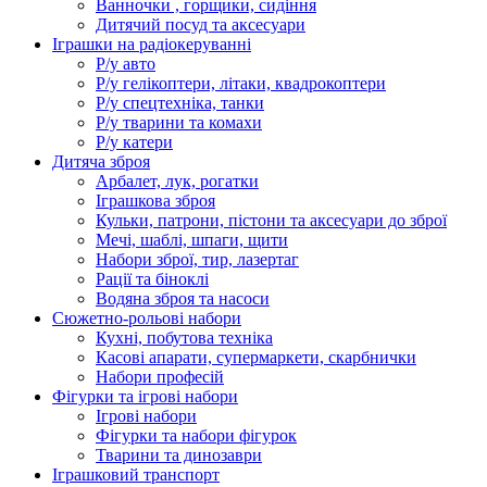
Ванночки , горщики, сидіння
Дитячий посуд та аксесуари
Іграшки на радіокеруванні
Р/у авто
Р/у гелікоптери, літаки, квадрокоптери
Р/у спецтехніка, танки
Р/у тварини та комахи
Р/у катери
Дитяча зброя
Арбалет, лук, рогатки
Іграшкова зброя
Кульки, патрони, пістони та аксесуари до зброї
Мечі, шаблі, шпаги, щити
Набори зброї, тир, лазертаг
Рації та біноклі
Водяна зброя та насоси
Сюжетно-рольові набори
Кухні, побутова техніка
Касові апарати, супермаркети, скарбнички
Набори професій
Фігурки та ігрові набори
Ігрові набори
Фігурки та набори фігурок
Тварини та динозаври
Іграшковий транспорт