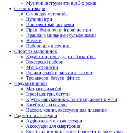
Музичні інструменти від 3-х років
Сезонні товари
Сачок для метеликів
Вуличні ігри
Повітряні змії, вітрячки
Гірки, будиночки, ігрові центри
Іграшки з мильними бульбашками
Намети
Набори для пісочниці
Спорт та відпочинок
Бадмінтон, теніс, дартс, баскетбол
Боксерські набори
М'ячі, стрибуни
Ролики, скейти, ковзани , захист
Тренажери, батути, фітнес
Надувні вироби
Матраси та меблі
Ігрові центри, батути
Круги, нарукавники, плотики, жилети, м'ячі
Басейни і аксесуари
Насоси, човни, аксесуари для плавання
Гаджети та аксесуари
Аудіо-гаджети та аксесуари
Аксесуари для смартфонів
Smart-годинники, фітнес-браслети та аксесуари