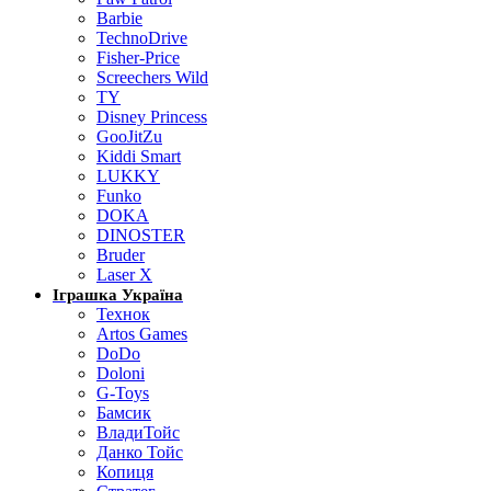
Barbie
TechnoDrive
Fisher-Price
Screechers Wild
TY
Disney Princess
GooJitZu
Kiddi Smart
LUKKY
Funko
DOKA
DINOSTER
Bruder
Laser X
Іграшка Україна
Технок
Artos Games
DoDo
Doloni
G-Toys
Бамсик
ВладиТойс
Данко Тойс
Копиця