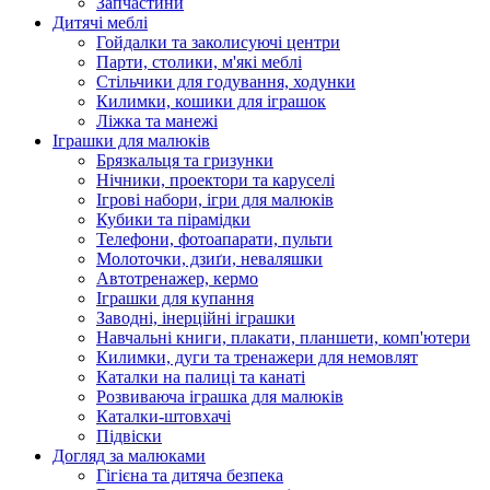
Запчастини
Дитячі меблі
Гойдалки та заколисуючі центри
Парти, столики, м'які меблі
Стільчики для годування, ходунки
Килимки, кошики для іграшок
Ліжка та манежі
Іграшки для малюків
Брязкальця та гризунки
Нічники, проектори та каруселі
Ігрові набори, ігри для малюків
Кубики та пірамідки
Телефони, фотоапарати, пульти
Молоточки, дзиґи, неваляшки
Автотренажер, кермо
Іграшки для купання
Заводні, інерційні іграшки
Навчальні книги, плакати, планшети, комп'ютери
Килимки, дуги та тренажери для немовлят
Каталки на палиці та канаті
Розвиваюча іграшка для малюків
Каталки-штовхачі
Підвіски
Догляд за малюками
Гігієна та дитяча безпека