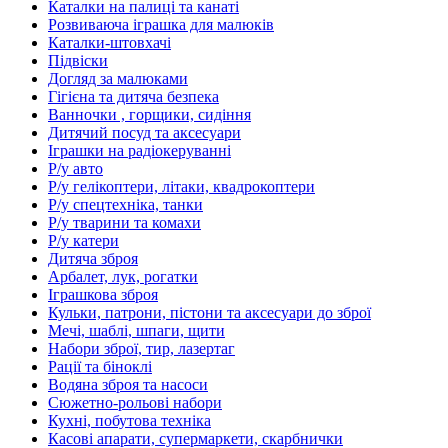
Каталки на палиці та канаті
Розвиваюча іграшка для малюків
Каталки-штовхачі
Підвіски
Догляд за малюками
Гігієна та дитяча безпека
Ванночки , горщики, сидіння
Дитячий посуд та аксесуари
Іграшки на радіокеруванні
Р/у авто
Р/у гелікоптери, літаки, квадрокоптери
Р/у спецтехніка, танки
Р/у тварини та комахи
Р/у катери
Дитяча зброя
Арбалет, лук, рогатки
Іграшкова зброя
Кульки, патрони, пістони та аксесуари до зброї
Мечі, шаблі, шпаги, щити
Набори зброї, тир, лазертаг
Рації та біноклі
Водяна зброя та насоси
Сюжетно-рольові набори
Кухні, побутова техніка
Касові апарати, супермаркети, скарбнички