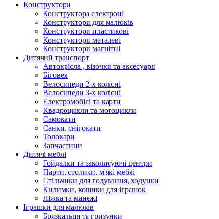
Конструктори
Конструктора електроні
Конструктори для малюків
Конструктори пластикові
Конструктори металеві
Конструктори магнітні
Дитячий транспорт
Автокрісла , візочки та аксесуари
Біговел
Велосипеди 2-х колісні
Велосипеди 3-х колісні
Електромобілі та карти
Квадроцикли та мотоцикли
Самокати
Санки, снігокати
Толокари
Запчастини
Дитячі меблі
Гойдалки та заколисуючі центри
Парти, столики, м'які меблі
Стільчики для годування, ходунки
Килимки, кошики для іграшок
Ліжка та манежі
Іграшки для малюків
Брязкальця та гризунки