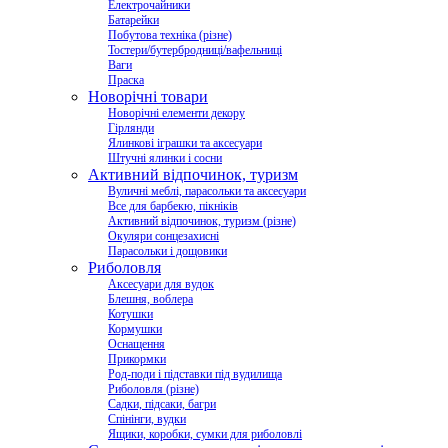
Електрочайники
Батарейки
Побутова техніка (різне)
Тостери/бутербродниці/вафельниці
Ваги
Праска
Новорічні товари
Новорічні елементи декору
Гірлянди
Ялинкові іграшки та аксесуари
Штучні ялинки і сосни
Активний відпочинок, туризм
Вуличні меблі, парасольки та аксесуари
Все для барбекю, пікніків
Активний відпочинок, туризм (різне)
Окуляри сонцезахисні
Парасольки і дощовики
Риболовля
Аксесуари для вудок
Блешня, воблера
Котушки
Кормушки
Оснащення
Прикормки
Род-поди і підставки під вудилища
Риболовля (різне)
Садки, підсаки, багри
Спінінги, вудки
Ящики, коробки, сумки для риболовлі