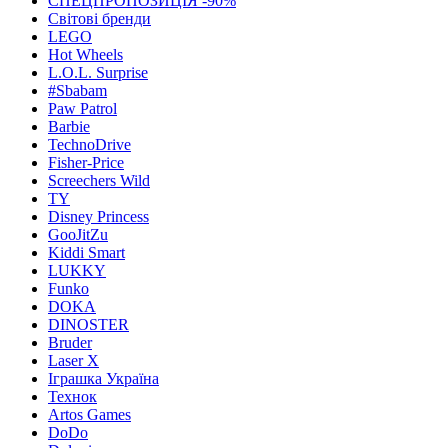
СПЕЦПРОПОЗИЦІЯ -90%
Світові бренди
LEGO
Hot Wheels
L.O.L. Surprise
#Sbabam
Paw Patrol
Barbie
TechnoDrive
Fisher-Price
Screechers Wild
TY
Disney Princess
GooJitZu
Kiddi Smart
LUKKY
Funko
DOKA
DINOSTER
Bruder
Laser X
Іграшка Україна
Технок
Artos Games
DoDo