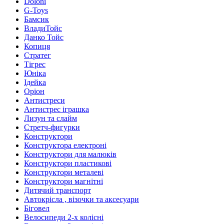
Doloni
G-Toys
Бамсик
ВладиТойс
Данко Тойс
Копиця
Стратег
Тігрес
Юніка
Ідейка
Оріон
Антистреси
Антистрес іграшка
Лизун та слайм
Стретч-фигурки
Конструктори
Конструктора електроні
Конструктори для малюків
Конструктори пластикові
Конструктори металеві
Конструктори магнітні
Дитячий транспорт
Автокрісла , візочки та аксесуари
Біговел
Велосипеди 2-х колісні