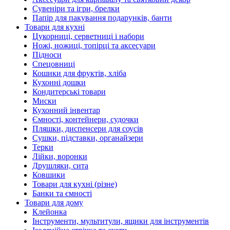
Сувеніри та ігри, брелки
Папір для пакування подарунків, банти
Товари для кухні
Цукорниці, серветниці і набори
Ножі, ножиці, топірці та аксесуари
Підноси
Спецовниці
Кошики для фруктів, хліба
Кухонні дошки
Кондитерські товари
Миски
Кухонний інвентар
Ємності, контейнери, судочки
Пляшки, диспенсери для соусів
Сушки, підставки, органайзери
Терки
Лійки, воронки
Друшляки, сита
Ковшики
Товари для кухні (різне)
Банки та ємності
Товари для дому
Клейонка
Інструменти, мультитули, ящики для інструментів