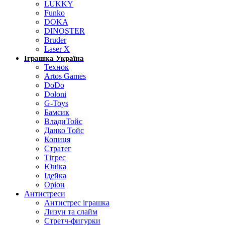
LUKKY
Funko
DOKA
DINOSTER
Bruder
Laser X
Іграшка Україна
Технок
Artos Games
DoDo
Doloni
G-Toys
Бамсик
ВладиТойс
Данко Тойс
Копиця
Стратег
Тігрес
Юніка
Ідейка
Оріон
Антистреси
Антистрес іграшка
Лизун та слайм
Стретч-фигурки