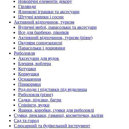
Новорічні елементи декору
Гірлянди
Ялинкові іграшки та аксесуари
Штучні ялинки і сосни
Активний відпочинок, туризм
Вуличні меблі, парасольки та аксесуари
Все для барбекю, пікніків
Активний відпочинок, туризм (різне)
Окуляри сонцезахисні
Парасольки і дощовики
Риболовля
Аксесуари для вудок
Блешня, воблера
Котушки
Кормушки
Оснащення
Прикормки
Род-поди і підставки під вудилища
Риболовля (різне)
Садки, підсаки, багри
Спінінги, вудки
Ящики, коробки, сумки для риболовлі
Сумки, рюкзаки, гаманці, косметички, валізи
Сад та город
Слюсарний та будівельний інструмент