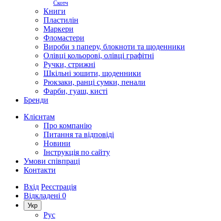
Скотч
Книги
Пластилін
Маркери
Фломастери
Вироби з паперу, блокноти та щоденники
Олівці кольорові, олівці графітні
Ручки, стрижні
Шкільні зошити, щоденники
Рюкзаки, ранці сумки, пенали
Фарби, гуаш, кисті
Бренди
Клієнтам
Про компанію
Питання та відповіді
Новини
Інструкція по сайту
Умови співпраці
Контакти
Вхід
Реєстрація
Відкладені
0
Укр
Рус