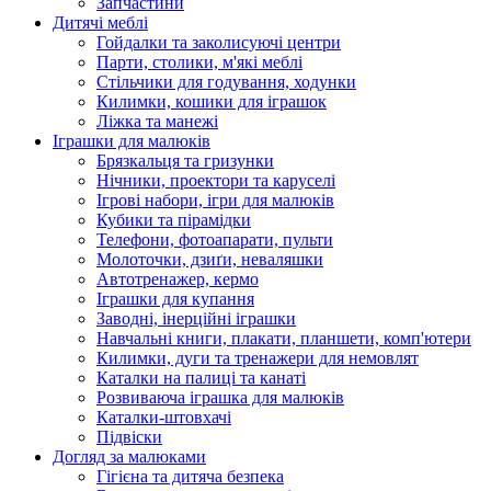
Запчастини
Дитячі меблі
Гойдалки та заколисуючі центри
Парти, столики, м'які меблі
Стільчики для годування, ходунки
Килимки, кошики для іграшок
Ліжка та манежі
Іграшки для малюків
Брязкальця та гризунки
Нічники, проектори та каруселі
Ігрові набори, ігри для малюків
Кубики та пірамідки
Телефони, фотоапарати, пульти
Молоточки, дзиґи, неваляшки
Автотренажер, кермо
Іграшки для купання
Заводні, інерційні іграшки
Навчальні книги, плакати, планшети, комп'ютери
Килимки, дуги та тренажери для немовлят
Каталки на палиці та канаті
Розвиваюча іграшка для малюків
Каталки-штовхачі
Підвіски
Догляд за малюками
Гігієна та дитяча безпека