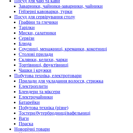
Посуд для чаю та кави
Заварники, чайники-заварники, чайники
Гейзерні кавоварки, турки
Посуд для сервірування столу
Графіни та глечики
Тарілки
Миски, салатники
Сервізи
Блюда
Соусниці, менажниці, креманки, кокотниці
Столові прилади
Склянки, келихи, чарки
Тортівниці, фруктівниці
Чашки і кружки
Побутова техніка, електротовари
Прилади для укладання волосся, стрижка
Електроплити
Блендери та міксери
Електрочайники
Батарейки
Побутова техніка (різне)
Тостери/бутербродниці/вафельниці
Ваги
Праска
Новорічні товари