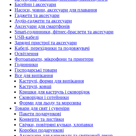
Басейни і аксесуари
Насоси, човни, аксесуари для плавання
Гаджети та аксесуари
Аудіо-гаджети та аксесуари
Аксесуари для смартфонів
Smart-годинники, фітнес-браслети та аксесуари
USB-кабелі
Зарядні пристрої та аксесуари
Кабелі, перехідники та подовжувачі
Освітлення
Фотоапарати, мікрофони та принтери
Годинники
Господарські товари
Все для випікання
Каструлі, форми для випікання
Каструлі, ковші
Кришки для каструль і сковорідок
Сковорідки і сотейники
Форми для льоду та морозива
Товари для свят і сувеніри
Пакети подарункові
Конверти та листівки
Свічки, повітряні кульки, хлопавки
Коробки подарункові
Аксесуари для карнавалу та святковий декор