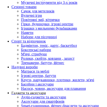
Музичні інструменти від 3-х років
Сезонні товари
Сачок для метеликів
Вуличні ігри
Повітряні змії, вітрячки
Гірки, будиночки, ігрові центри
Іграшки з мильними бульбашками
Намети
Набори для пісочниці
Спорт та відпочинок
Бадмінтон, теніс, дартс, баскетбол
Боксерські набори
М'ячі, стрибуни
Ролики, скейти, ковзани , захист
Тренажери, батути, фітнес
Надувні вироби
Матраси та меблі
Ігрові центри, батути
Круги, нарукавники, плотики, жилети, м'ячі
Басейни і аксесуари
Насоси, човни, аксесуари для плавання
Гаджети та аксесуари
Аудіо-гаджети та аксесуари
Аксесуари для смартфонів
Smart-годинники, фітнес-браслети та аксесуари