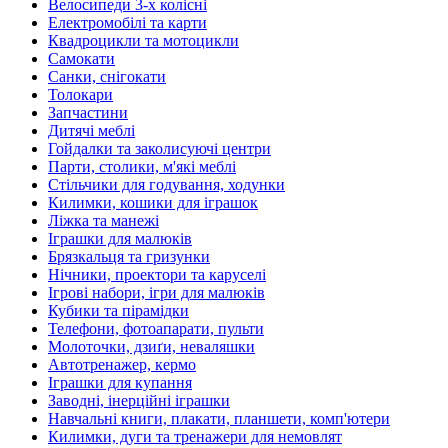
Велосипеди 3-х колісні
Електромобілі та карти
Квадроцикли та мотоцикли
Самокати
Санки, снігокати
Толокари
Запчастини
Дитячі меблі
Гойдалки та заколисуючі центри
Парти, столики, м'які меблі
Стільчики для годування, ходунки
Килимки, кошики для іграшок
Ліжка та манежі
Іграшки для малюків
Брязкальця та гризунки
Нічники, проектори та каруселі
Ігрові набори, ігри для малюків
Кубики та пірамідки
Телефони, фотоапарати, пульти
Молоточки, дзиґи, неваляшки
Автотренажер, кермо
Іграшки для купання
Заводні, інерційні іграшки
Навчальні книги, плакати, планшети, комп'ютери
Килимки, дуги та тренажери для немовлят