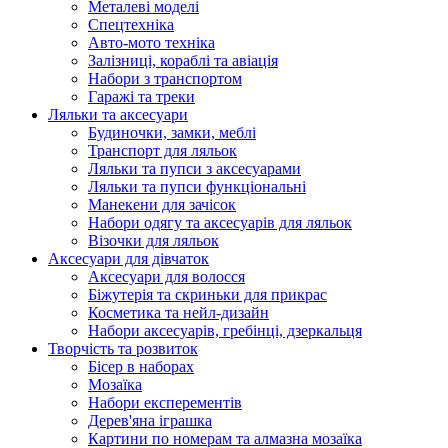
Металеві моделі
Спецтехніка
Авто-мото техніка
Залізниці, кораблі та авіація
Набори з транспортом
Гаражі та треки
Ляльки та аксесуари
Будиночки, замки, меблі
Транспорт для ляльок
Ляльки та пупси з аксесуарами
Ляльки та пупси функціональні
Манекени для зачісок
Набори одягу та аксесуарів для ляльок
Візочки для ляльок
Аксесуари для дівчаток
Аксесуари для волосся
Біжутерія та скриньки для прикрас
Косметика та нейл-дизайн
Набори аксесуарів, гребінці, дзеркальця
Творчість та розвиток
Бісер в наборах
Мозаїка
Набори експерементів
Дерев'яна іграшка
Картини по номерам та алмазна мозаїка