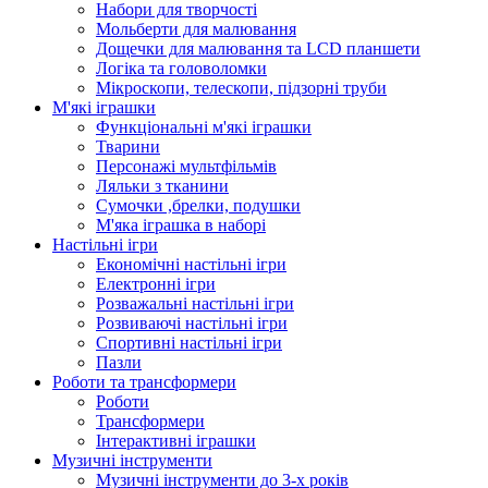
Набори для творчості
Мольберти для малювання
Дощечки для малювання та LCD планшети
Логіка та головоломки
Мікроскопи, телескопи, підзорні труби
М'які іграшки
Функціональні м'які іграшки
Тварини
Персонажі мультфільмів
Ляльки з тканини
Сумочки ,брелки, подушки
М'яка іграшка в наборі
Настільні ігри
Економічні настільні ігри
Електронні ігри
Розважальні настільні ігри
Розвиваючі настільні ігри
Спортивні настільні ігри
Пазли
Роботи та трансформери
Роботи
Трансформери
Інтерактивні іграшки
Музичні інструменти
Музичні інструменти до 3-х років