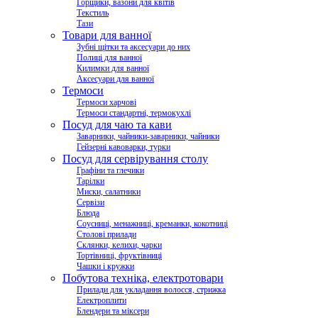
Горщики, вазони для квітів
Текстиль
Тази
Товари для ванної
Зубні щітки та аксесуари до них
Полиці для ванної
Килимки для ванної
Аксесуари для ванної
Термоси
Термоси харчові
Термоси стандартні, термокухлі
Посуд для чаю та кави
Заварники, чайники-заварники, чайники
Гейзерні кавоварки, турки
Посуд для сервірування столу
Графіни та глечики
Тарілки
Миски, салатники
Сервізи
Блюда
Соусниці, менажниці, креманки, кокотниці
Столові прилади
Склянки, келихи, чарки
Тортівниці, фруктівниці
Чашки і кружки
Побутова техніка, електротовари
Прилади для укладання волосся, стрижка
Електроплити
Блендери та міксери