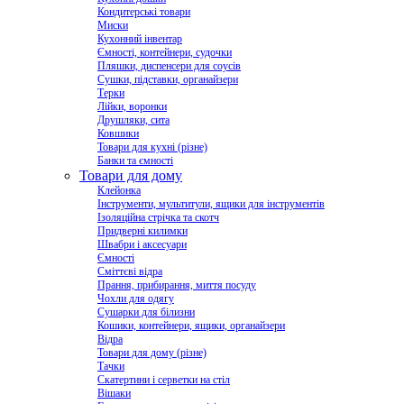
Кондитерські товари
Миски
Кухонний інвентар
Ємності, контейнери, судочки
Пляшки, диспенсери для соусів
Сушки, підставки, органайзери
Терки
Лійки, воронки
Друшляки, сита
Ковшики
Товари для кухні (різне)
Банки та ємності
Товари для дому
Клейонка
Інструменти, мультитули, ящики для інструментів
Ізоляційна стрічка та скотч
Придверні килимки
Швабри і аксесуари
Ємності
Сміттєві відра
Прання, прибирання, миття посуду
Чохли для одягу
Сушарки для білизни
Кошики, контейнери, ящики, органайзери
Відра
Товари для дому (різне)
Тачки
Скатертини і серветки на стіл
Вішаки