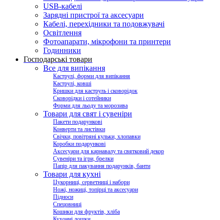
USB-кабелі
Зарядні пристрої та аксесуари
Кабелі, перехідники та подовжувачі
Освітлення
Фотоапарати, мікрофони та принтери
Годинники
Господарські товари
Все для випікання
Каструлі, форми для випікання
Каструлі, ковші
Кришки для каструль і сковорідок
Сковорідки і сотейники
Форми для льоду та морозива
Товари для свят і сувеніри
Пакети подарункові
Конверти та листівки
Свічки, повітряні кульки, хлопавки
Коробки подарункові
Аксесуари для карнавалу та святковий декор
Сувеніри та ігри, брелки
Папір для пакування подарунків, банти
Товари для кухні
Цукорниці, серветниці і набори
Ножі, ножиці, топірці та аксесуари
Підноси
Спецовниці
Кошики для фруктів, хліба
Кухонні дошки