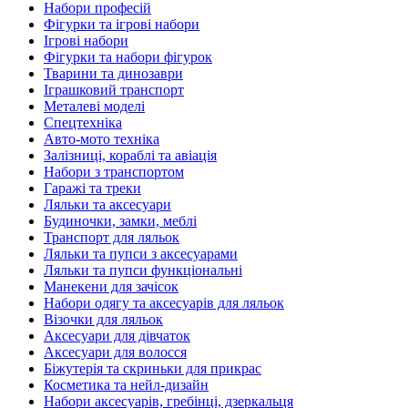
Набори професій
Фігурки та ігрові набори
Ігрові набори
Фігурки та набори фігурок
Тварини та динозаври
Іграшковий транспорт
Металеві моделі
Спецтехніка
Авто-мото техніка
Залізниці, кораблі та авіація
Набори з транспортом
Гаражі та треки
Ляльки та аксесуари
Будиночки, замки, меблі
Транспорт для ляльок
Ляльки та пупси з аксесуарами
Ляльки та пупси функціональні
Манекени для зачісок
Набори одягу та аксесуарів для ляльок
Візочки для ляльок
Аксесуари для дівчаток
Аксесуари для волосся
Біжутерія та скриньки для прикрас
Косметика та нейл-дизайн
Набори аксесуарів, гребінці, дзеркальця