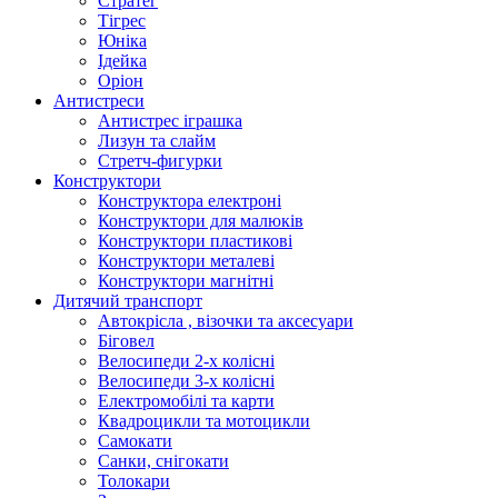
Стратег
Тігрес
Юніка
Ідейка
Оріон
Антистреси
Антистрес іграшка
Лизун та слайм
Стретч-фигурки
Конструктори
Конструктора електроні
Конструктори для малюків
Конструктори пластикові
Конструктори металеві
Конструктори магнітні
Дитячий транспорт
Автокрісла , візочки та аксесуари
Біговел
Велосипеди 2-х колісні
Велосипеди 3-х колісні
Електромобілі та карти
Квадроцикли та мотоцикли
Самокати
Санки, снігокати
Толокари