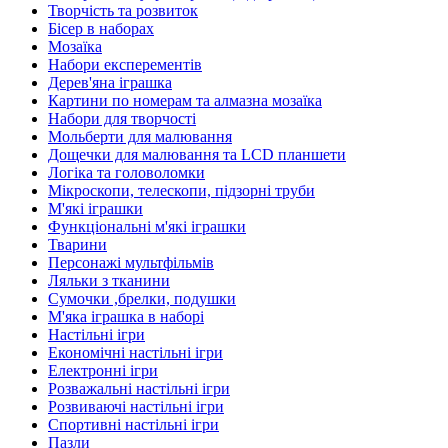
Творчість та розвиток
Бісер в наборах
Мозаїка
Набори експерементів
Дерев'яна іграшка
Картини по номерам та алмазна мозаїка
Набори для творчості
Мольберти для малювання
Дощечки для малювання та LCD планшети
Логіка та головоломки
Мікроскопи, телескопи, підзорні труби
М'які іграшки
Функціональні м'які іграшки
Тварини
Персонажі мультфільмів
Ляльки з тканини
Сумочки ,брелки, подушки
М'яка іграшка в наборі
Настільні ігри
Економічні настільні ігри
Електронні ігри
Розважальні настільні ігри
Розвиваючі настільні ігри
Спортивні настільні ігри
Пазли