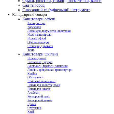
Сумки, рюкзаки, гаманці, косметички, валізи
Сад та город
Слюсарний та будівельний інструмент
Канцелярські товари
Канцтовари офісні
Калькулятори
Коректори
Лотки для документів і підставки
Ножі канцелярські
Ножиці офісні
Офісне приладдя
Степлери, дироколи
Теки
Канцтовари шкільні
Ножиці дитячі
Готовальні, циркулі
Ланчбокси, термоси, пляшечки
Лінійки, трикутники, транспортири
Крейда
Обкладинки
Шкільний асортимент
Папки для зошитів, праці
Папки для школи
Альбоми
Кольоровий папір
Кольоровий картон
Гумки
Стругачки
Клей