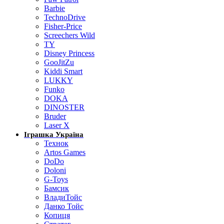
Barbie
TechnoDrive
Fisher-Price
Screechers Wild
TY
Disney Princess
GooJitZu
Kiddi Smart
LUKKY
Funko
DOKA
DINOSTER
Bruder
Laser X
Іграшка Україна
Технок
Artos Games
DoDo
Doloni
G-Toys
Бамсик
ВладиТойс
Данко Тойс
Копиця