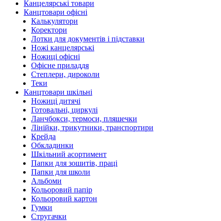
Канцелярські товари
Канцтовари офісні
Калькулятори
Коректори
Лотки для документів і підставки
Ножі канцелярські
Ножиці офісні
Офісне приладдя
Степлери, дироколи
Теки
Канцтовари шкільні
Ножиці дитячі
Готовальні, циркулі
Ланчбокси, термоси, пляшечки
Лінійки, трикутники, транспортири
Крейда
Обкладинки
Шкільний асортимент
Папки для зошитів, праці
Папки для школи
Альбоми
Кольоровий папір
Кольоровий картон
Гумки
Стругачки