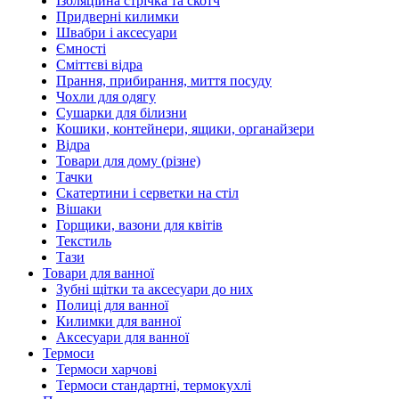
Ізоляційна стрічка та скотч
Придверні килимки
Швабри і аксесуари
Ємності
Сміттєві відра
Прання, прибирання, миття посуду
Чохли для одягу
Сушарки для білизни
Кошики, контейнери, ящики, органайзери
Відра
Товари для дому (різне)
Тачки
Скатертини і серветки на стіл
Вішаки
Горщики, вазони для квітів
Текстиль
Тази
Товари для ванної
Зубні щітки та аксесуари до них
Полиці для ванної
Килимки для ванної
Аксесуари для ванної
Термоси
Термоси харчові
Термоси стандартні, термокухлі