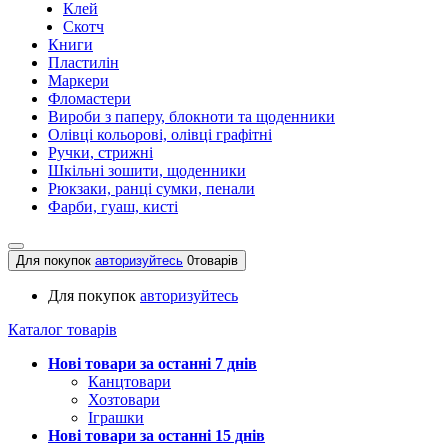
Клей
Скотч
Книги
Пластилін
Маркери
Фломастери
Вироби з паперу, блокноти та щоденники
Олівці кольорові, олівці графітні
Ручки, стрижні
Шкільні зошити, щоденники
Рюкзаки, ранці сумки, пенали
Фарби, гуаш, кисті
Для покупок
авторизуйтесь
0
товарів
Для покупок
авторизуйтесь
Каталог товарів
Нові товари за останнi 7 днiв
Канцтовари
Хозтовари
Іграшки
Нові товари за останнi 15 днiв