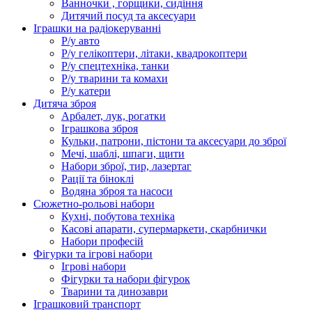
Ванночки , горщики, сидіння
Дитячий посуд та аксесуари
Іграшки на радіокеруванні
Р/у авто
Р/у гелікоптери, літаки, квадрокоптери
Р/у спецтехніка, танки
Р/у тварини та комахи
Р/у катери
Дитяча зброя
Арбалет, лук, рогатки
Іграшкова зброя
Кульки, патрони, пістони та аксесуари до зброї
Мечі, шаблі, шпаги, щити
Набори зброї, тир, лазертаг
Рації та біноклі
Водяна зброя та насоси
Сюжетно-рольові набори
Кухні, побутова техніка
Касові апарати, супермаркети, скарбнички
Набори професій
Фігурки та ігрові набори
Ігрові набори
Фігурки та набори фігурок
Тварини та динозаври
Іграшковий транспорт