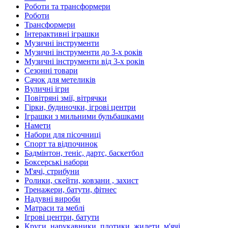
Роботи та трансформери
Роботи
Трансформери
Інтерактивні іграшки
Музичні інструменти
Музичні інструменти до 3-х років
Музичні інструменти від 3-х років
Сезонні товари
Сачок для метеликів
Вуличні ігри
Повітряні змії, вітрячки
Гірки, будиночки, ігрові центри
Іграшки з мильними бульбашками
Намети
Набори для пісочниці
Спорт та відпочинок
Бадмінтон, теніс, дартс, баскетбол
Боксерські набори
М'ячі, стрибуни
Ролики, скейти, ковзани , захист
Тренажери, батути, фітнес
Надувні вироби
Матраси та меблі
Ігрові центри, батути
Круги, нарукавники, плотики, жилети, м'ячі