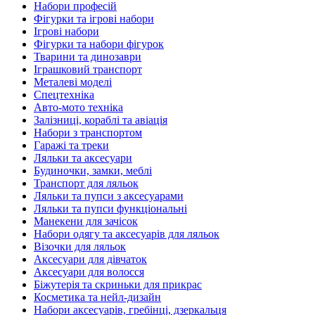
Набори професій
Фігурки та ігрові набори
Ігрові набори
Фігурки та набори фігурок
Тварини та динозаври
Іграшковий транспорт
Металеві моделі
Спецтехніка
Авто-мото техніка
Залізниці, кораблі та авіація
Набори з транспортом
Гаражі та треки
Ляльки та аксесуари
Будиночки, замки, меблі
Транспорт для ляльок
Ляльки та пупси з аксесуарами
Ляльки та пупси функціональні
Манекени для зачісок
Набори одягу та аксесуарів для ляльок
Візочки для ляльок
Аксесуари для дівчаток
Аксесуари для волосся
Біжутерія та скриньки для прикрас
Косметика та нейл-дизайн
Набори аксесуарів, гребінці, дзеркальця