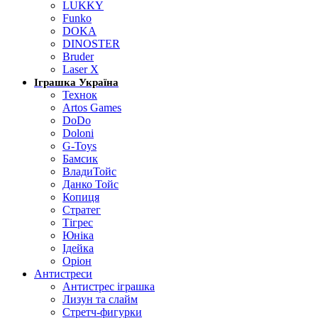
LUKKY
Funko
DOKA
DINOSTER
Bruder
Laser X
Іграшка Україна
Технок
Artos Games
DoDo
Doloni
G-Toys
Бамсик
ВладиТойс
Данко Тойс
Копиця
Стратег
Тігрес
Юніка
Ідейка
Оріон
Антистреси
Антистрес іграшка
Лизун та слайм
Стретч-фигурки