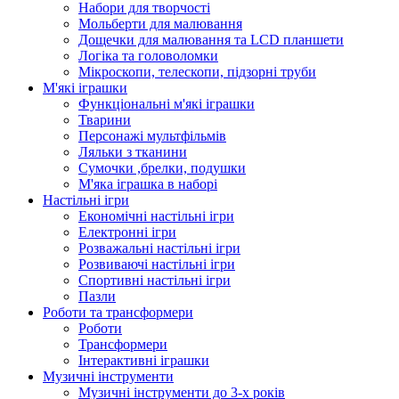
Набори для творчості
Мольберти для малювання
Дощечки для малювання та LCD планшети
Логіка та головоломки
Мікроскопи, телескопи, підзорні труби
М'які іграшки
Функціональні м'які іграшки
Тварини
Персонажі мультфільмів
Ляльки з тканини
Сумочки ,брелки, подушки
М'яка іграшка в наборі
Настільні ігри
Економічні настільні ігри
Електронні ігри
Розважальні настільні ігри
Розвиваючі настільні ігри
Спортивні настільні ігри
Пазли
Роботи та трансформери
Роботи
Трансформери
Інтерактивні іграшки
Музичні інструменти
Музичні інструменти до 3-х років