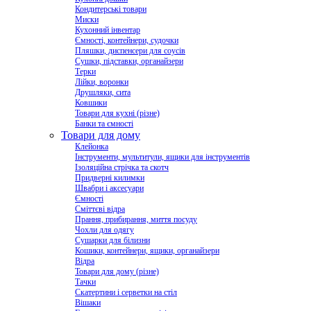
Кондитерські товари
Миски
Кухонний інвентар
Ємності, контейнери, судочки
Пляшки, диспенсери для соусів
Сушки, підставки, органайзери
Терки
Лійки, воронки
Друшляки, сита
Ковшики
Товари для кухні (різне)
Банки та ємності
Товари для дому
Клейонка
Інструменти, мультитули, ящики для інструментів
Ізоляційна стрічка та скотч
Придверні килимки
Швабри і аксесуари
Ємності
Сміттєві відра
Прання, прибирання, миття посуду
Чохли для одягу
Сушарки для білизни
Кошики, контейнери, ящики, органайзери
Відра
Товари для дому (різне)
Тачки
Скатертини і серветки на стіл
Вішаки