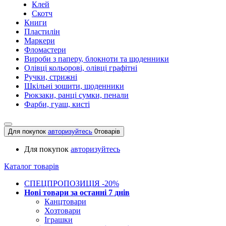
Клей
Скотч
Книги
Пластилін
Маркери
Фломастери
Вироби з паперу, блокноти та щоденники
Олівці кольорові, олівці графітні
Ручки, стрижні
Шкільні зошити, щоденники
Рюкзаки, ранці сумки, пенали
Фарби, гуаш, кисті
Для покупок
авторизуйтесь
0
товарів
Для покупок
авторизуйтесь
Каталог товарів
СПЕЦПРОПОЗИЦІЯ -20%
Нові товари за останнi 7 днiв
Канцтовари
Хозтовари
Іграшки