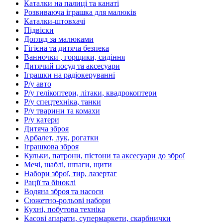
Каталки на палиці та канаті
Розвиваюча іграшка для малюків
Каталки-штовхачі
Підвіски
Догляд за малюками
Гігієна та дитяча безпека
Ванночки , горщики, сидіння
Дитячий посуд та аксесуари
Іграшки на радіокеруванні
Р/у авто
Р/у гелікоптери, літаки, квадрокоптери
Р/у спецтехніка, танки
Р/у тварини та комахи
Р/у катери
Дитяча зброя
Арбалет, лук, рогатки
Іграшкова зброя
Кульки, патрони, пістони та аксесуари до зброї
Мечі, шаблі, шпаги, щити
Набори зброї, тир, лазертаг
Рації та біноклі
Водяна зброя та насоси
Сюжетно-рольові набори
Кухні, побутова техніка
Касові апарати, супермаркети, скарбнички