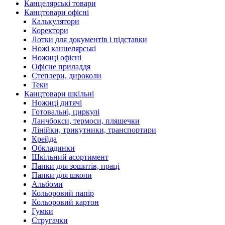
Канцелярські товари
Канцтовари офісні
Калькулятори
Коректори
Лотки для документів і підставки
Ножі канцелярські
Ножиці офісні
Офісне приладдя
Степлери, дироколи
Теки
Канцтовари шкільні
Ножиці дитячі
Готовальні, циркулі
Ланчбокси, термоси, пляшечки
Лінійки, трикутники, транспортири
Крейда
Обкладинки
Шкільний асортимент
Папки для зошитів, праці
Папки для школи
Альбоми
Кольоровий папір
Кольоровий картон
Гумки
Стругачки