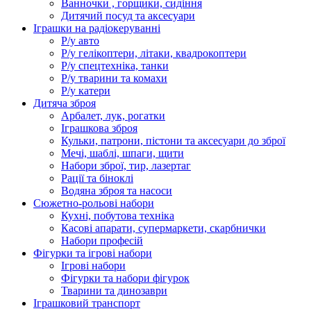
Ванночки , горщики, сидіння
Дитячий посуд та аксесуари
Іграшки на радіокеруванні
Р/у авто
Р/у гелікоптери, літаки, квадрокоптери
Р/у спецтехніка, танки
Р/у тварини та комахи
Р/у катери
Дитяча зброя
Арбалет, лук, рогатки
Іграшкова зброя
Кульки, патрони, пістони та аксесуари до зброї
Мечі, шаблі, шпаги, щити
Набори зброї, тир, лазертаг
Рації та біноклі
Водяна зброя та насоси
Сюжетно-рольові набори
Кухні, побутова техніка
Касові апарати, супермаркети, скарбнички
Набори професій
Фігурки та ігрові набори
Ігрові набори
Фігурки та набори фігурок
Тварини та динозаври
Іграшковий транспорт