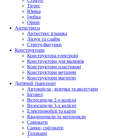
Стратег
Тігрес
Юніка
Ідейка
Оріон
Антистреси
Антистрес іграшка
Лизун та слайм
Стретч-фигурки
Конструктори
Конструктора електроні
Конструктори для малюків
Конструктори пластикові
Конструктори металеві
Конструктори магнітні
Дитячий транспорт
Автокрісла , візочки та аксесуари
Біговел
Велосипеди 2-х колісні
Велосипеди 3-х колісні
Електромобілі та карти
Квадроцикли та мотоцикли
Самокати
Санки, снігокати
Толокари