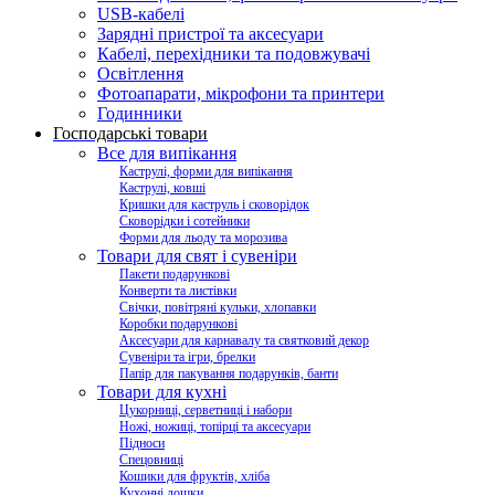
USB-кабелі
Зарядні пристрої та аксесуари
Кабелі, перехідники та подовжувачі
Освітлення
Фотоапарати, мікрофони та принтери
Годинники
Господарські товари
Все для випікання
Каструлі, форми для випікання
Каструлі, ковші
Кришки для каструль і сковорідок
Сковорідки і сотейники
Форми для льоду та морозива
Товари для свят і сувеніри
Пакети подарункові
Конверти та листівки
Свічки, повітряні кульки, хлопавки
Коробки подарункові
Аксесуари для карнавалу та святковий декор
Сувеніри та ігри, брелки
Папір для пакування подарунків, банти
Товари для кухні
Цукорниці, серветниці і набори
Ножі, ножиці, топірці та аксесуари
Підноси
Спецовниці
Кошики для фруктів, хліба
Кухонні дошки