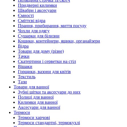
Ізоляційна стрічка та скотч
Придверні килимки
Швабри і аксесуари
Ємності
Сміттєві відра
Прання, прибирання, миття посуду
Чохли для одягу
Сушарки для білизни
Кошики, контейнери, ящики, органайзери
Відра
Товари для дому (різне)
Тачки
Скатертини і серветки на стіл
Вішаки
Горщики, вазони для квітів
Текстиль
Тази
Товари для ванної
Зубні щітки та аксесуари до них
Полиці для ванної
Килимки для ванної
Аксесуари для ванної
Термоси
Термоси харчові
Термоси стандартні, термокухлі