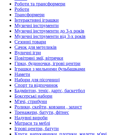
Роботи та трансформери
Роботи
Трансформери
Інтерактивні іграшки
Музичні інструменти
Музичні інструменти до 3-х років
Музичні інструменти від 3-х років
Сезонні товари
Сачок для метеликів
Вуличні ігри
Повітряні змії, вітрячки
Гірки, будиночки, ігрові центри
Іграшки з мильними бульбашками
Намети
Набори для пісочниці
Спорт та відпочинок
Бадмінтон, теніс, дартс, баскетбол
Боксерські набори
М'ячі, стрибуни
Ролики, скейти, ковзани , захист
Тренажери, батути, фітнес
Надувні вироби
Матраси та меблі
Ігрові центри, батути
Круги, нарукавники, плотики, жилети, м'ячі