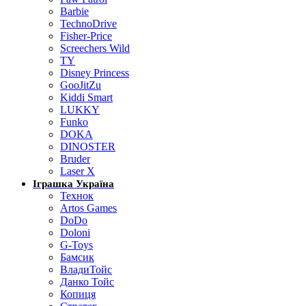
Barbie
TechnoDrive
Fisher-Price
Screechers Wild
TY
Disney Princess
GooJitZu
Kiddi Smart
LUKKY
Funko
DOKA
DINOSTER
Bruder
Laser X
Іграшка Україна
Технок
Artos Games
DoDo
Doloni
G-Toys
Бамсик
ВладиТойс
Данко Тойс
Копиця