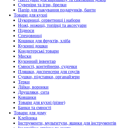
Сувеніри та ігри, брелки
Папір для пакування подарунків, банти
Товари для кухні
Цукорниці, серветниці і набори
Ножі, ножиці, топірці та аксесуари
Підноси
Спецовниці
Кошики для фруктів, хліба
Кухонні дошки
Кондитерські товари
Миски
Кухонний інвентар
Ємності, контейнери, судочки
Пляшки, диспенсери для соусів
Сушки, підставки, органайзери
Терки
Лійки, воронки
Друшляки, сита
Ковшики
Товари для кухні (різне)
Банки та ємності
Товари для дому
Клейонка
Інструменти, мультитули, ящики для інструментів