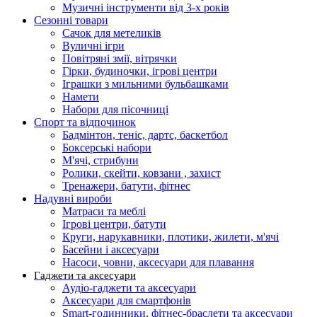
Музичні інструменти від 3-х років
Сезонні товари
Сачок для метеликів
Вуличні ігри
Повітряні змії, вітрячки
Гірки, будиночки, ігрові центри
Іграшки з мильними бульбашками
Намети
Набори для пісочниці
Спорт та відпочинок
Бадмінтон, теніс, дартс, баскетбол
Боксерські набори
М'ячі, стрибуни
Ролики, скейти, ковзани , захист
Тренажери, батути, фітнес
Надувні вироби
Матраси та меблі
Ігрові центри, батути
Круги, нарукавники, плотики, жилети, м'ячі
Басейни і аксесуари
Насоси, човни, аксесуари для плавання
Гаджети та аксесуари
Аудіо-гаджети та аксесуари
Аксесуари для смартфонів
Smart-годинники, фітнес-браслети та аксесуари