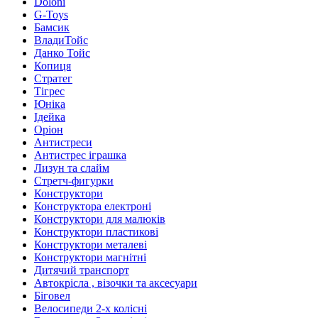
Doloni
G-Toys
Бамсик
ВладиТойс
Данко Тойс
Копиця
Стратег
Тігрес
Юніка
Ідейка
Оріон
Антистреси
Антистрес іграшка
Лизун та слайм
Стретч-фигурки
Конструктори
Конструктора електроні
Конструктори для малюків
Конструктори пластикові
Конструктори металеві
Конструктори магнітні
Дитячий транспорт
Автокрісла , візочки та аксесуари
Біговел
Велосипеди 2-х колісні