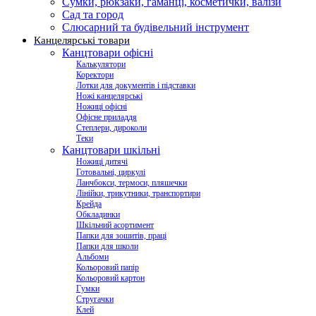
Сумки, рюкзаки, гаманці, косметички, валізи
Сад та город
Слюсарний та будівельний інструмент
Канцелярські товари
Канцтовари офісні
Калькулятори
Коректори
Лотки для документів і підставки
Ножі канцелярські
Ножиці офісні
Офісне приладдя
Степлери, дироколи
Теки
Канцтовари шкільні
Ножиці дитячі
Готовальні, циркулі
Ланчбокси, термоси, пляшечки
Лінійки, трикутники, транспортири
Крейда
Обкладинки
Шкільний асортимент
Папки для зошитів, праці
Папки для школи
Альбоми
Кольоровий папір
Кольоровий картон
Гумки
Стругачки
Клей