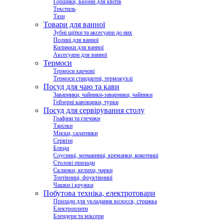
Горщики, вазони для квітів
Текстиль
Тази
Товари для ванної
Зубні щітки та аксесуари до них
Полиці для ванної
Килимки для ванної
Аксесуари для ванної
Термоси
Термоси харчові
Термоси стандартні, термокухлі
Посуд для чаю та кави
Заварники, чайники-заварники, чайники
Гейзерні кавоварки, турки
Посуд для сервірування столу
Графіни та глечики
Тарілки
Миски, салатники
Сервізи
Блюда
Соусниці, менажниці, креманки, кокотниці
Столові прилади
Склянки, келихи, чарки
Тортівниці, фруктівниці
Чашки і кружки
Побутова техніка, електротовари
Прилади для укладання волосся, стрижка
Електроплити
Блендери та міксери