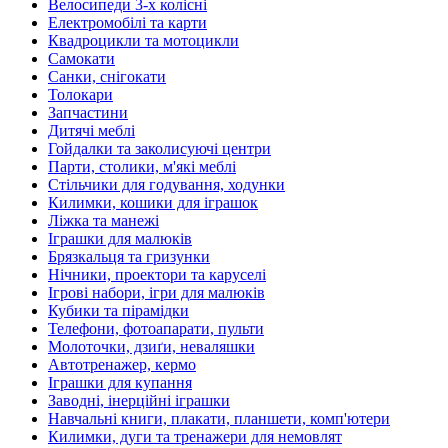
Велосипеди 3-х колісні
Електромобілі та карти
Квадроцикли та мотоцикли
Самокати
Санки, снігокати
Толокари
Запчастини
Дитячі меблі
Гойдалки та заколисуючі центри
Парти, столики, м'які меблі
Стільчики для годування, ходунки
Килимки, кошики для іграшок
Ліжка та манежі
Іграшки для малюків
Брязкальця та гризунки
Нічники, проектори та каруселі
Ігрові набори, ігри для малюків
Кубики та пірамідки
Телефони, фотоапарати, пульти
Молоточки, дзиґи, неваляшки
Автотренажер, кермо
Іграшки для купання
Заводні, інерційні іграшки
Навчальні книги, плакати, планшети, комп'ютери
Килимки, дуги та тренажери для немовлят