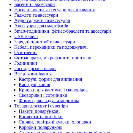
Басейни і аксесуари
Насоси, човни, аксесуари для плавання
Гаджети та аксесуари
Аудіо-гаджети та аксесуари
Аксесуари для смартфонів
Smart-годинники, фітнес-браслети та аксесуари
USB-кабелі
Зарядні пристрої та аксесуари
Кабелі, перехідники та подовжувачі
Освітлення
Фотоапарати, мікрофони та принтери
Годинники
Господарські товари
Все для випікання
Каструлі, форми для випікання
Каструлі, ковші
Кришки для каструль і сковорідок
Сковорідки і сотейники
Форми для льоду та морозива
Товари для свят і сувеніри
Пакети подарункові
Конверти та листівки
Свічки, повітряні кульки, хлопавки
Коробки подарункові
Аксесуари для карнавалу та святковий декор