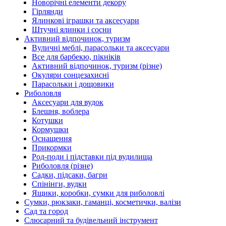
Новорічні елементи декору
Гірлянди
Ялинкові іграшки та аксесуари
Штучні ялинки і сосни
Активний відпочинок, туризм
Вуличні меблі, парасольки та аксесуари
Все для барбекю, пікніків
Активний відпочинок, туризм (різне)
Окуляри сонцезахисні
Парасольки і дощовики
Риболовля
Аксесуари для вудок
Блешня, воблера
Котушки
Кормушки
Оснащення
Прикормки
Род-поди і підставки під вудилища
Риболовля (різне)
Садки, підсаки, багри
Спінінги, вудки
Ящики, коробки, сумки для риболовлі
Сумки, рюкзаки, гаманці, косметички, валізи
Сад та город
Слюсарний та будівельний інструмент