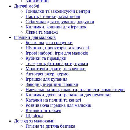
Запчастини
Дитячі меблі
Гойдалки та заколисуючі центри
Парти, столики, м'які меблі
Стільчики для годування, ходунки
Килимки, кошики для іграшок
Ліжка та манежі
Іграшки для малюків
Брязкальця та гризунки
Нічники, проектори та каруселі
Ігрові набори, ігри для малюків
Кубики та пірамідки
Телефони, фотоапарати, пульти
Молоточки, дзиґи, неваляшки
Автотренажер, кермо
Іграшки для купання
Заводні, інерційні іграшки
Навчальні книги, плакати, планшети, комп'ютери
Килимки, дуги та тренажери для немовлят
Каталки на палиці та канаті
Розвиваюча іграшка для малюків
Каталки-штовхачі
Підвіски
Догляд за малюками
Гігієна та дитяча безпека