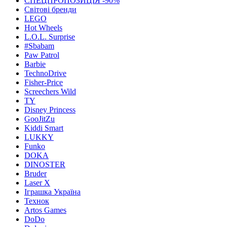
СПЕЦПРОПОЗИЦІЯ -90%
Світові бренди
LEGO
Hot Wheels
L.O.L. Surprise
#Sbabam
Paw Patrol
Barbie
TechnoDrive
Fisher-Price
Screechers Wild
TY
Disney Princess
GooJitZu
Kiddi Smart
LUKKY
Funko
DOKA
DINOSTER
Bruder
Laser X
Іграшка Україна
Технок
Artos Games
DoDo