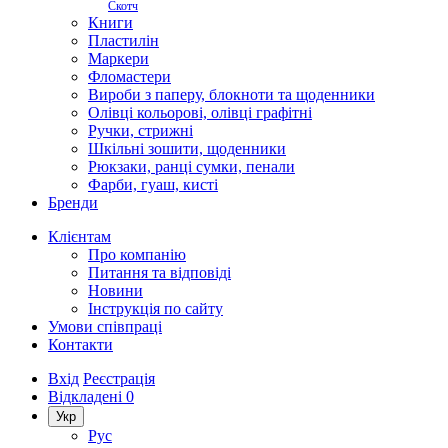
Скотч
Книги
Пластилін
Маркери
Фломастери
Вироби з паперу, блокноти та щоденники
Олівці кольорові, олівці графітні
Ручки, стрижні
Шкільні зошити, щоденники
Рюкзаки, ранці сумки, пенали
Фарби, гуаш, кисті
Бренди
Клієнтам
Про компанію
Питання та відповіді
Новини
Інструкція по сайту
Умови співпраці
Контакти
Вхід
Реєстрація
Відкладені
0
Укр
Рус