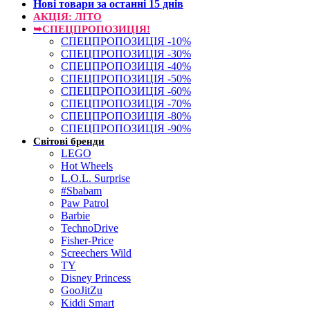
Нові товари за останнi 15 днiв
АКЦІЯ: ЛІТО
➥СПЕЦПРОПОЗИЦІЯ!
СПЕЦПРОПОЗИЦІЯ -10%
СПЕЦПРОПОЗИЦІЯ -30%
СПЕЦПРОПОЗИЦІЯ -40%
СПЕЦПРОПОЗИЦІЯ -50%
СПЕЦПРОПОЗИЦІЯ -60%
СПЕЦПРОПОЗИЦІЯ -70%
СПЕЦПРОПОЗИЦІЯ -80%
СПЕЦПРОПОЗИЦІЯ -90%
Світові бренди
LEGO
Hot Wheels
L.O.L. Surprise
#Sbabam
Paw Patrol
Barbie
TechnoDrive
Fisher-Price
Screechers Wild
TY
Disney Princess
GooJitZu
Kiddi Smart