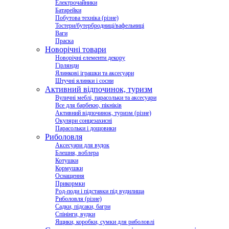
Електрочайники
Батарейки
Побутова техніка (різне)
Тостери/бутербродниці/вафельниці
Ваги
Праска
Новорічні товари
Новорічні елементи декору
Гірлянди
Ялинкові іграшки та аксесуари
Штучні ялинки і сосни
Активний відпочинок, туризм
Вуличні меблі, парасольки та аксесуари
Все для барбекю, пікніків
Активний відпочинок, туризм (різне)
Окуляри сонцезахисні
Парасольки і дощовики
Риболовля
Аксесуари для вудок
Блешня, воблера
Котушки
Кормушки
Оснащення
Прикормки
Род-поди і підставки під вудилища
Риболовля (різне)
Садки, підсаки, багри
Спінінги, вудки
Ящики, коробки, сумки для риболовлі