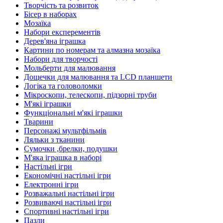
Творчість та розвиток
Бісер в наборах
Мозаїка
Набори експерементів
Дерев'яна іграшка
Картини по номерам та алмазна мозаїка
Набори для творчості
Мольберти для малювання
Дощечки для малювання та LCD планшети
Логіка та головоломки
Мікроскопи, телескопи, підзорні труби
М'які іграшки
Функціональні м'які іграшки
Тварини
Персонажі мультфільмів
Ляльки з тканини
Сумочки ,брелки, подушки
М'яка іграшка в наборі
Настільні ігри
Економічні настільні ігри
Електронні ігри
Розважальні настільні ігри
Розвиваючі настільні ігри
Спортивні настільні ігри
Пазли