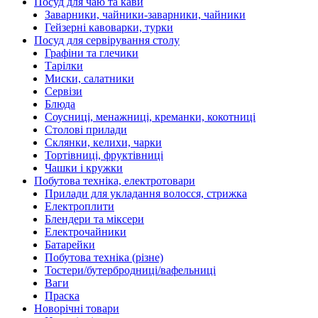
Посуд для чаю та кави
Заварники, чайники-заварники, чайники
Гейзерні кавоварки, турки
Посуд для сервірування столу
Графіни та глечики
Тарілки
Миски, салатники
Сервізи
Блюда
Соусниці, менажниці, креманки, кокотниці
Столові прилади
Склянки, келихи, чарки
Тортівниці, фруктівниці
Чашки і кружки
Побутова техніка, електротовари
Прилади для укладання волосся, стрижка
Електроплити
Блендери та міксери
Електрочайники
Батарейки
Побутова техніка (різне)
Тостери/бутербродниці/вафельниці
Ваги
Праска
Новорічні товари