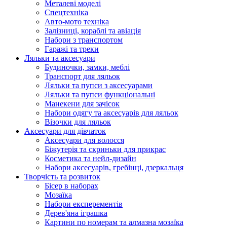
Металеві моделі
Спецтехніка
Авто-мото техніка
Залізниці, кораблі та авіація
Набори з транспортом
Гаражі та треки
Ляльки та аксесуари
Будиночки, замки, меблі
Транспорт для ляльок
Ляльки та пупси з аксесуарами
Ляльки та пупси функціональні
Манекени для зачісок
Набори одягу та аксесуарів для ляльок
Візочки для ляльок
Аксесуари для дівчаток
Аксесуари для волосся
Біжутерія та скриньки для прикрас
Косметика та нейл-дизайн
Набори аксесуарів, гребінці, дзеркальця
Творчість та розвиток
Бісер в наборах
Мозаїка
Набори експерементів
Дерев'яна іграшка
Картини по номерам та алмазна мозаїка