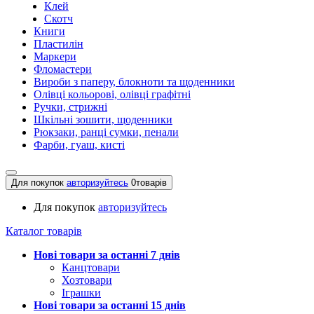
Клей
Скотч
Книги
Пластилін
Маркери
Фломастери
Вироби з паперу, блокноти та щоденники
Олівці кольорові, олівці графітні
Ручки, стрижні
Шкільні зошити, щоденники
Рюкзаки, ранці сумки, пенали
Фарби, гуаш, кисті
Для покупок
авторизуйтесь
0
товарів
Для покупок
авторизуйтесь
Каталог товарів
Нові товари за останнi 7 днiв
Канцтовари
Хозтовари
Іграшки
Нові товари за останнi 15 днiв