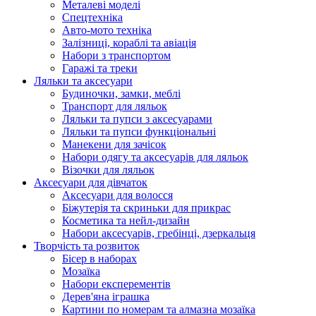
Металеві моделі
Спецтехніка
Авто-мото техніка
Залізниці, кораблі та авіація
Набори з транспортом
Гаражі та треки
Ляльки та аксесуари
Будиночки, замки, меблі
Транспорт для ляльок
Ляльки та пупси з аксесуарами
Ляльки та пупси функціональні
Манекени для зачісок
Набори одягу та аксесуарів для ляльок
Візочки для ляльок
Аксесуари для дівчаток
Аксесуари для волосся
Біжутерія та скриньки для прикрас
Косметика та нейл-дизайн
Набори аксесуарів, гребінці, дзеркальця
Творчість та розвиток
Бісер в наборах
Мозаїка
Набори експерементів
Дерев'яна іграшка
Картини по номерам та алмазна мозаїка