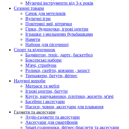
Музичні інструменти від 3-х років
Сезонні товари
Сачок для метеликів
Вуличні ігри
Повітряні змії, вітрячки
Гірки, будиночки, ігрові центри
Іграшки з мильними бульбашками
Намети
Набори для пісочниці
Спорт та відпочинок
Бадмінтон, теніс, дартс, баскетбол
Боксерські набори
М'ячі, стрибуни
Ролики, скейти, ковзани , захист
Тренажери, батути, фітнес
Надувні вироби
Матраси та меблі
Ігрові центри, батути
Круги, нарукавники, плотики, жилети, м'ячі
Басейни і аксесуари
Насоси, човни, аксесуари для плавання
Гаджети та аксесуари
Аудіо-гаджети та аксесуари
Аксесуари для смартфонів
Smart-годинники, фітнес-браслети та аксесуари