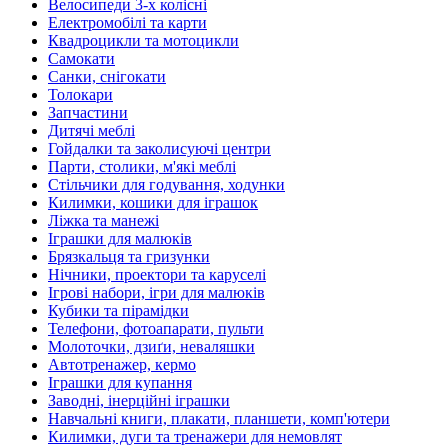
Велосипеди 3-х колісні
Електромобілі та карти
Квадроцикли та мотоцикли
Самокати
Санки, снігокати
Толокари
Запчастини
Дитячі меблі
Гойдалки та заколисуючі центри
Парти, столики, м'які меблі
Стільчики для годування, ходунки
Килимки, кошики для іграшок
Ліжка та манежі
Іграшки для малюків
Брязкальця та гризунки
Нічники, проектори та каруселі
Ігрові набори, ігри для малюків
Кубики та пірамідки
Телефони, фотоапарати, пульти
Молоточки, дзиґи, неваляшки
Автотренажер, кермо
Іграшки для купання
Заводні, інерційні іграшки
Навчальні книги, плакати, планшети, комп'ютери
Килимки, дуги та тренажери для немовлят