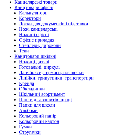
Канцелярські товари
Канцтовари офісні
Калькулятори
Коректори
Лотки для документів і підставки
Ножі канцелярські
Ножиці офісні
Офісне приладдя
Степлери, дироколи
Теки
Канцтовари шкільні
Ножиці дитячі
Готовальні, циркулі
Ланчбокси, термоси, пляшечки
Лінійки, трикутники, транспортири
Крейда
Обкладинки
Шкільний асортимент
Папки для зошитів, праці
Папки для школи
Альбоми
Кольоровий папір
Кольоровий картон
Гумки
Стругачки