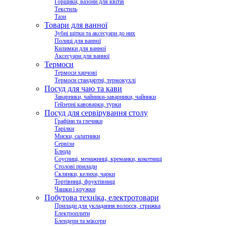
Горщики, вазони для квітів
Текстиль
Тази
Товари для ванної
Зубні щітки та аксесуари до них
Полиці для ванної
Килимки для ванної
Аксесуари для ванної
Термоси
Термоси харчові
Термоси стандартні, термокухлі
Посуд для чаю та кави
Заварники, чайники-заварники, чайники
Гейзерні кавоварки, турки
Посуд для сервірування столу
Графіни та глечики
Тарілки
Миски, салатники
Сервізи
Блюда
Соусниці, менажниці, креманки, кокотниці
Столові прилади
Склянки, келихи, чарки
Тортівниці, фруктівниці
Чашки і кружки
Побутова техніка, електротовари
Прилади для укладання волосся, стрижка
Електроплити
Блендери та міксери