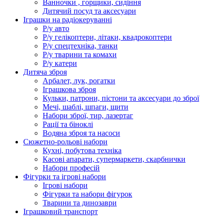
Ванночки , горщики, сидіння
Дитячий посуд та аксесуари
Іграшки на радіокеруванні
Р/у авто
Р/у гелікоптери, літаки, квадрокоптери
Р/у спецтехніка, танки
Р/у тварини та комахи
Р/у катери
Дитяча зброя
Арбалет, лук, рогатки
Іграшкова зброя
Кульки, патрони, пістони та аксесуари до зброї
Мечі, шаблі, шпаги, щити
Набори зброї, тир, лазертаг
Рації та біноклі
Водяна зброя та насоси
Сюжетно-рольові набори
Кухні, побутова техніка
Касові апарати, супермаркети, скарбнички
Набори професій
Фігурки та ігрові набори
Ігрові набори
Фігурки та набори фігурок
Тварини та динозаври
Іграшковий транспорт