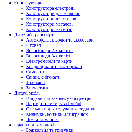
Конструктори
Конструктора електроні
Конструктори для малюків
Конструктори пластикові
Конструктори металеві
Конструктори магнітні
Дитячий транспорт
Автокрісла , візочки та аксесуари
Біговел
Велосипеди 2-х колісні
Велосипеди 3-х колісні
Електромобілі та карти
Квадроцикли та мотоцикли
Самокати
Санки, снігокати
Толокари
Запчастини
Дитячі меблі
Гойдалки та заколисуючі центри
Парти, столики, м'які меблі
Стільчики для годування, ходунки
Килимки, кошики для іграшок
Ліжка та манежі
Іграшки для малюків
Брязкальця та гризунки