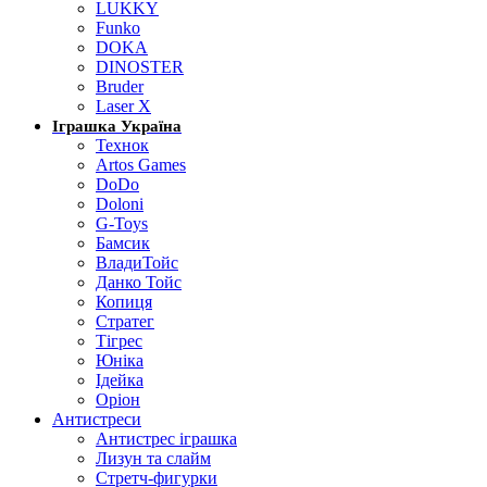
LUKKY
Funko
DOKA
DINOSTER
Bruder
Laser X
Іграшка Україна
Технок
Artos Games
DoDo
Doloni
G-Toys
Бамсик
ВладиТойс
Данко Тойс
Копиця
Стратег
Тігрес
Юніка
Ідейка
Оріон
Антистреси
Антистрес іграшка
Лизун та слайм
Стретч-фигурки