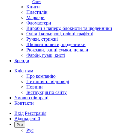
Скотч
Книги
Пластилін
Маркери
Фломастери
Вироби з паперу, блокноти та щоденники
Олівці кольорові, олівці графітні
Ручки, стрижні
Шкільні зошити, щоденники
Рюкзаки, ранці сумки, пенали
Фарби, гуаш, кисті
Бренди
Клієнтам
Про компанію
Питання та відповіді
Новини
Інструкція по сайту
Умови співпраці
Контакти
Вхід
Реєстрація
Відкладені
0
Укр
Рус