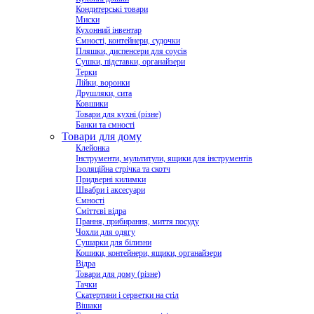
Кондитерські товари
Миски
Кухонний інвентар
Ємності, контейнери, судочки
Пляшки, диспенсери для соусів
Сушки, підставки, органайзери
Терки
Лійки, воронки
Друшляки, сита
Ковшики
Товари для кухні (різне)
Банки та ємності
Товари для дому
Клейонка
Інструменти, мультитули, ящики для інструментів
Ізоляційна стрічка та скотч
Придверні килимки
Швабри і аксесуари
Ємності
Сміттєві відра
Прання, прибирання, миття посуду
Чохли для одягу
Сушарки для білизни
Кошики, контейнери, ящики, органайзери
Відра
Товари для дому (різне)
Тачки
Скатертини і серветки на стіл
Вішаки