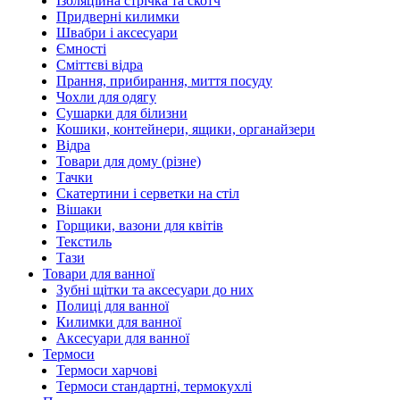
Ізоляційна стрічка та скотч
Придверні килимки
Швабри і аксесуари
Ємності
Сміттєві відра
Прання, прибирання, миття посуду
Чохли для одягу
Сушарки для білизни
Кошики, контейнери, ящики, органайзери
Відра
Товари для дому (різне)
Тачки
Скатертини і серветки на стіл
Вішаки
Горщики, вазони для квітів
Текстиль
Тази
Товари для ванної
Зубні щітки та аксесуари до них
Полиці для ванної
Килимки для ванної
Аксесуари для ванної
Термоси
Термоси харчові
Термоси стандартні, термокухлі