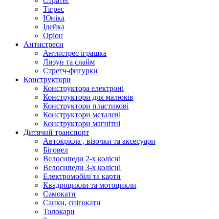
Стратег
Тігрес
Юніка
Ідейка
Оріон
Антистреси
Антистрес іграшка
Лизун та слайм
Стретч-фигурки
Конструктори
Конструктора електроні
Конструктори для малюків
Конструктори пластикові
Конструктори металеві
Конструктори магнітні
Дитячий транспорт
Автокрісла , візочки та аксесуари
Біговел
Велосипеди 2-х колісні
Велосипеди 3-х колісні
Електромобілі та карти
Квадроцикли та мотоцикли
Самокати
Санки, снігокати
Толокари