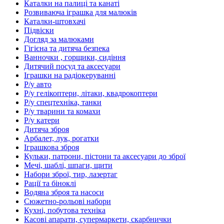
Каталки на палиці та канаті
Розвиваюча іграшка для малюків
Каталки-штовхачі
Підвіски
Догляд за малюками
Гігієна та дитяча безпека
Ванночки , горщики, сидіння
Дитячий посуд та аксесуари
Іграшки на радіокеруванні
Р/у авто
Р/у гелікоптери, літаки, квадрокоптери
Р/у спецтехніка, танки
Р/у тварини та комахи
Р/у катери
Дитяча зброя
Арбалет, лук, рогатки
Іграшкова зброя
Кульки, патрони, пістони та аксесуари до зброї
Мечі, шаблі, шпаги, щити
Набори зброї, тир, лазертаг
Рації та біноклі
Водяна зброя та насоси
Сюжетно-рольові набори
Кухні, побутова техніка
Касові апарати, супермаркети, скарбнички