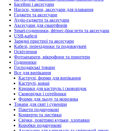
Басейни і аксесуари
Насоси, човни, аксесуари для плавання
Гаджети та аксесуари
Аудіо-гаджети та аксесуари
Аксесуари для смартфонів
Smart-годинники, фітнес-браслети та аксесуари
USB-кабелі
Зарядні пристрої та аксесуари
Кабелі, перехідники та подовжувачі
Освітлення
Фотоапарати, мікрофони та принтери
Годинники
Господарські товари
Все для випікання
Каструлі, форми для випікання
Каструлі, ковші
Кришки для каструль і сковорідок
Сковорідки і сотейники
Форми для льоду та морозива
Товари для свят і сувеніри
Пакети подарункові
Конверти та листівки
Свічки, повітряні кульки, хлопавки
Коробки подарункові
Аксесуари для карнавалу та святковий декор