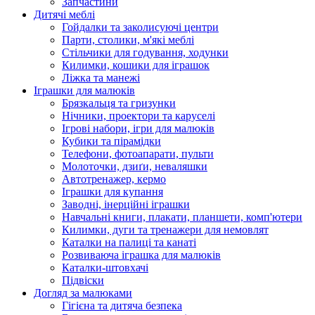
Запчастини
Дитячі меблі
Гойдалки та заколисуючі центри
Парти, столики, м'які меблі
Стільчики для годування, ходунки
Килимки, кошики для іграшок
Ліжка та манежі
Іграшки для малюків
Брязкальця та гризунки
Нічники, проектори та каруселі
Ігрові набори, ігри для малюків
Кубики та пірамідки
Телефони, фотоапарати, пульти
Молоточки, дзиґи, неваляшки
Автотренажер, кермо
Іграшки для купання
Заводні, інерційні іграшки
Навчальні книги, плакати, планшети, комп'ютери
Килимки, дуги та тренажери для немовлят
Каталки на палиці та канаті
Розвиваюча іграшка для малюків
Каталки-штовхачі
Підвіски
Догляд за малюками
Гігієна та дитяча безпека