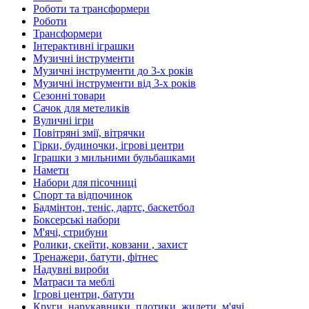
Роботи та трансформери
Роботи
Трансформери
Інтерактивні іграшки
Музичні інструменти
Музичні інструменти до 3-х років
Музичні інструменти від 3-х років
Сезонні товари
Сачок для метеликів
Вуличні ігри
Повітряні змії, вітрячки
Гірки, будиночки, ігрові центри
Іграшки з мильними бульбашками
Намети
Набори для пісочниці
Спорт та відпочинок
Бадмінтон, теніс, дартс, баскетбол
Боксерські набори
М'ячі, стрибуни
Ролики, скейти, ковзани , захист
Тренажери, батути, фітнес
Надувні вироби
Матраси та меблі
Ігрові центри, батути
Круги, нарукавники, плотики, жилети, м'ячі