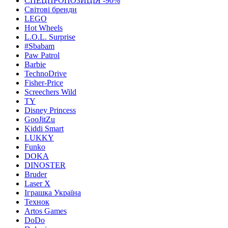
СПЕЦПРОПОЗИЦІЯ -90%
Світові бренди
LEGO
Hot Wheels
L.O.L. Surprise
#Sbabam
Paw Patrol
Barbie
TechnoDrive
Fisher-Price
Screechers Wild
TY
Disney Princess
GooJitZu
Kiddi Smart
LUKKY
Funko
DOKA
DINOSTER
Bruder
Laser X
Іграшка Україна
Технок
Artos Games
DoDo