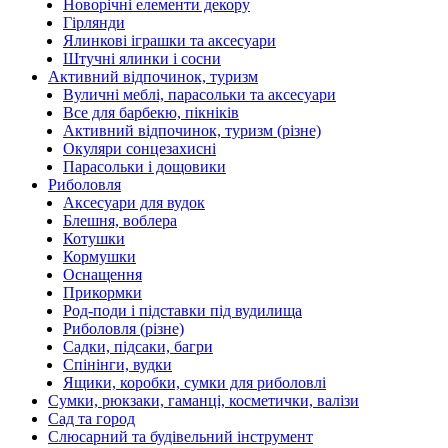
Новорічні елементи декору
Гірлянди
Ялинкові іграшки та аксесуари
Штучні ялинки і сосни
Активний відпочинок, туризм
Вуличні меблі, парасольки та аксесуари
Все для барбекю, пікніків
Активний відпочинок, туризм (різне)
Окуляри сонцезахисні
Парасольки і дощовики
Риболовля
Аксесуари для вудок
Блешня, воблера
Котушки
Кормушки
Оснащення
Прикормки
Род-поди і підставки під вудилища
Риболовля (різне)
Садки, підсаки, багри
Спінінги, вудки
Ящики, коробки, сумки для риболовлі
Сумки, рюкзаки, гаманці, косметички, валізи
Сад та город
Слюсарний та будівельний інструмент