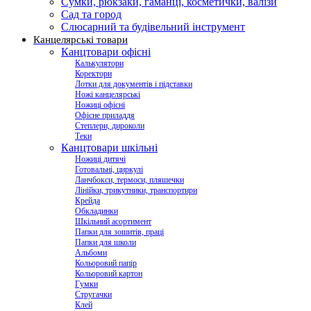
Сумки, рюкзаки, гаманці, косметички, валізи
Сад та город
Слюсарний та будівельний інструмент
Канцелярські товари
Канцтовари офісні
Калькулятори
Коректори
Лотки для документів і підставки
Ножі канцелярські
Ножиці офісні
Офісне приладдя
Степлери, дироколи
Теки
Канцтовари шкільні
Ножиці дитячі
Готовальні, циркулі
Ланчбокси, термоси, пляшечки
Лінійки, трикутники, транспортири
Крейда
Обкладинки
Шкільний асортимент
Папки для зошитів, праці
Папки для школи
Альбоми
Кольоровий папір
Кольоровий картон
Гумки
Стругачки
Клей