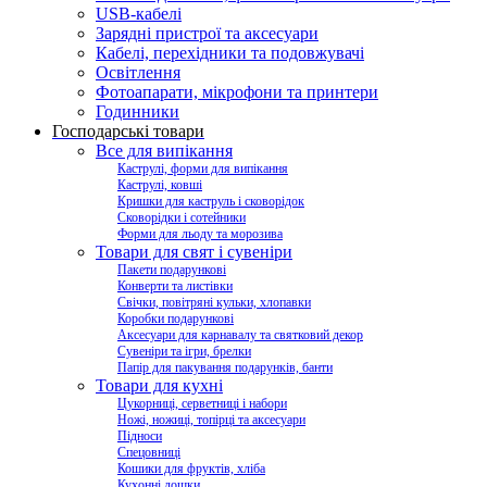
USB-кабелі
Зарядні пристрої та аксесуари
Кабелі, перехідники та подовжувачі
Освітлення
Фотоапарати, мікрофони та принтери
Годинники
Господарські товари
Все для випікання
Каструлі, форми для випікання
Каструлі, ковші
Кришки для каструль і сковорідок
Сковорідки і сотейники
Форми для льоду та морозива
Товари для свят і сувеніри
Пакети подарункові
Конверти та листівки
Свічки, повітряні кульки, хлопавки
Коробки подарункові
Аксесуари для карнавалу та святковий декор
Сувеніри та ігри, брелки
Папір для пакування подарунків, банти
Товари для кухні
Цукорниці, серветниці і набори
Ножі, ножиці, топірці та аксесуари
Підноси
Спецовниці
Кошики для фруктів, хліба
Кухонні дошки