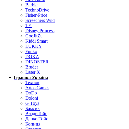
Barbie
TechnoDrive
Fisher-Price
Screechers Wild
TY
Disney Princess
GooJitZu
Kiddi Smart
LUKKY
Funko
DOKA
DINOSTER
Bruder
Laser X
Іграшка Україна
Технок
Artos Games
DoDo
Doloni
G-Toys
Бамсик
ВладиТойс
Данко Тойс
Копиця