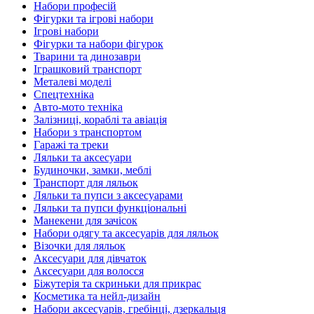
Набори професій
Фігурки та ігрові набори
Ігрові набори
Фігурки та набори фігурок
Тварини та динозаври
Іграшковий транспорт
Металеві моделі
Спецтехніка
Авто-мото техніка
Залізниці, кораблі та авіація
Набори з транспортом
Гаражі та треки
Ляльки та аксесуари
Будиночки, замки, меблі
Транспорт для ляльок
Ляльки та пупси з аксесуарами
Ляльки та пупси функціональні
Манекени для зачісок
Набори одягу та аксесуарів для ляльок
Візочки для ляльок
Аксесуари для дівчаток
Аксесуари для волосся
Біжутерія та скриньки для прикрас
Косметика та нейл-дизайн
Набори аксесуарів, гребінці, дзеркальця