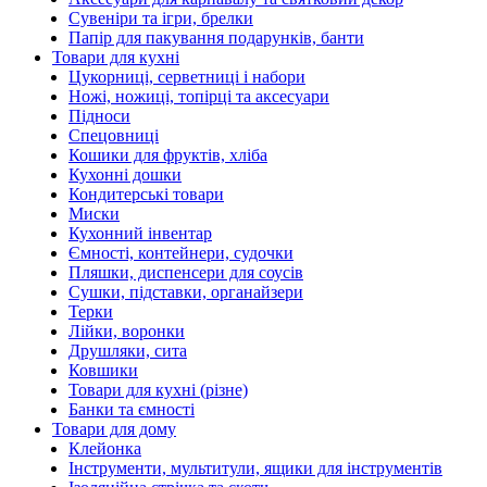
Сувеніри та ігри, брелки
Папір для пакування подарунків, банти
Товари для кухні
Цукорниці, серветниці і набори
Ножі, ножиці, топірці та аксесуари
Підноси
Спецовниці
Кошики для фруктів, хліба
Кухонні дошки
Кондитерські товари
Миски
Кухонний інвентар
Ємності, контейнери, судочки
Пляшки, диспенсери для соусів
Сушки, підставки, органайзери
Терки
Лійки, воронки
Друшляки, сита
Ковшики
Товари для кухні (різне)
Банки та ємності
Товари для дому
Клейонка
Інструменти, мультитули, ящики для інструментів