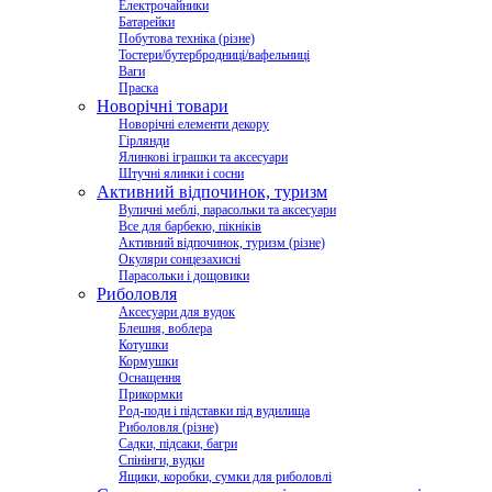
Електрочайники
Батарейки
Побутова техніка (різне)
Тостери/бутербродниці/вафельниці
Ваги
Праска
Новорічні товари
Новорічні елементи декору
Гірлянди
Ялинкові іграшки та аксесуари
Штучні ялинки і сосни
Активний відпочинок, туризм
Вуличні меблі, парасольки та аксесуари
Все для барбекю, пікніків
Активний відпочинок, туризм (різне)
Окуляри сонцезахисні
Парасольки і дощовики
Риболовля
Аксесуари для вудок
Блешня, воблера
Котушки
Кормушки
Оснащення
Прикормки
Род-поди і підставки під вудилища
Риболовля (різне)
Садки, підсаки, багри
Спінінги, вудки
Ящики, коробки, сумки для риболовлі