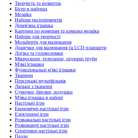
Творчість та розвиток
Бісер в наборах
Мозаїка
Набори експерементів
Дерев'яна іграшка
Картини по номерам та алмазна мозаїка
Набори для творчості
Мольберти для малювання
Дощечки для малювання та LCD планшети
Логіка та головоломки
Мікроскопи, телескопи, підзорні труби
М'які іграшки
Функціональні м'які іграшки
Тварини
Персонажі мультфільмів
Ляльки з тканини
Сумочки ,брелки, подушки
М'яка іграшка в наборі
Настільні ігри
Економічні настільні ігри
Електронні ігри
Розважальні настільні ігри
Розвиваючі настільні ігри
Спортивні настільні ігри
Пазли