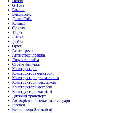
Doloni
G-Toys
Бамсик
ВладиТойс
Данко Тойс
Копиця
Стратег
Тігрес
Юніка
Ідейка
Оріон
Антистреси
Антистрес іграшка
Лизун та слайм
Стретч-фигурки
Конструктори
Конструктора електроні
Конструктори для малюків
Конструктори пластикові
Конструктори металеві
Конструктори магнітні
Дитячий транспорт
Автокрісла , візочки та аксесуари
Біговел
Велосипеди 2-х колісні