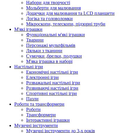
Набори для творчості
Мольберти для малювання
Дощечки для малювання та LCD планшети
Логіка та головоломки
Мікроскопи, телескопи, підзорні труби
М'які іграшки
Функціональні м'які іграшки
Тварини
Персонажі мультфільмів
Ляльки з тканини
Сумочки ,брелки, подушки
М'яка іграшка в наборі
Настільні ігри
Економічні настільні ігри
Електронні ігри
Розважальні настільні ігри
Розвиваючі настільні ігри
Спортивні настільні ігри
Пазли
Роботи та трансформери
Роботи
Трансформери
Інтерактивні іграшки
Музичні інструменти
Музичні інструменти до 3-х років