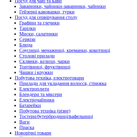
Посуд для чаю та кави
Заварники, чайники-заварники, чайники
Гейзерні кавоварки, турки
Посуд для сервірування столу
Графіни та глечики
Тарілки
Миски, салатники
Сервізи
Блюда
Соусниці, менажниці, креманки, кокотниці
Столові прилади
Склянки, келихи, чарки
Тортівниці, фруктівниці
Чашки і кружки
Побутова техніка, електротовари
Прилади для укладання волосся, стрижка
Електроплити
Блендери та міксери
Електрочайники
Батарейки
Побутова техніка (різне)
Тостери/бутербродниці/вафельниці
Ваги
Праска
Новорічні товари