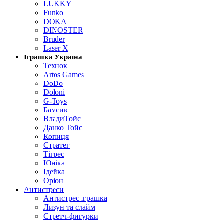
LUKKY
Funko
DOKA
DINOSTER
Bruder
Laser X
Іграшка Україна
Технок
Artos Games
DoDo
Doloni
G-Toys
Бамсик
ВладиТойс
Данко Тойс
Копиця
Стратег
Тігрес
Юніка
Ідейка
Оріон
Антистреси
Антистрес іграшка
Лизун та слайм
Стретч-фигурки