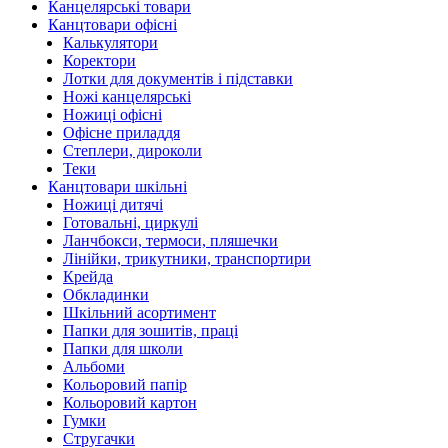
Канцелярські товари
Канцтовари офісні
Калькулятори
Коректори
Лотки для документів і підставки
Ножі канцелярські
Ножиці офісні
Офісне приладдя
Степлери, дироколи
Теки
Канцтовари шкільні
Ножиці дитячі
Готовальні, циркулі
Ланчбокси, термоси, пляшечки
Лінійки, трикутники, транспортири
Крейда
Обкладинки
Шкільний асортимент
Папки для зошитів, праці
Папки для школи
Альбоми
Кольоровий папір
Кольоровий картон
Гумки
Стругачки