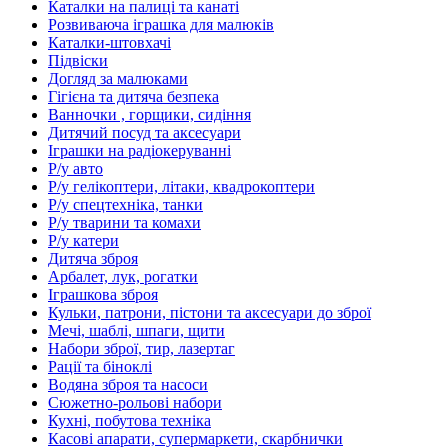
Каталки на палиці та канаті
Розвиваюча іграшка для малюків
Каталки-штовхачі
Підвіски
Догляд за малюками
Гігієна та дитяча безпека
Ванночки , горщики, сидіння
Дитячий посуд та аксесуари
Іграшки на радіокеруванні
Р/у авто
Р/у гелікоптери, літаки, квадрокоптери
Р/у спецтехніка, танки
Р/у тварини та комахи
Р/у катери
Дитяча зброя
Арбалет, лук, рогатки
Іграшкова зброя
Кульки, патрони, пістони та аксесуари до зброї
Мечі, шаблі, шпаги, щити
Набори зброї, тир, лазертаг
Рації та біноклі
Водяна зброя та насоси
Сюжетно-рольові набори
Кухні, побутова техніка
Касові апарати, супермаркети, скарбнички