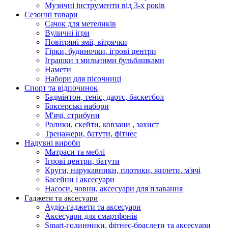
Музичні інструменти від 3-х років
Сезонні товари
Сачок для метеликів
Вуличні ігри
Повітряні змії, вітрячки
Гірки, будиночки, ігрові центри
Іграшки з мильними бульбашками
Намети
Набори для пісочниці
Спорт та відпочинок
Бадмінтон, теніс, дартс, баскетбол
Боксерські набори
М'ячі, стрибуни
Ролики, скейти, ковзани , захист
Тренажери, батути, фітнес
Надувні вироби
Матраси та меблі
Ігрові центри, батути
Круги, нарукавники, плотики, жилети, м'ячі
Басейни і аксесуари
Насоси, човни, аксесуари для плавання
Гаджети та аксесуари
Аудіо-гаджети та аксесуари
Аксесуари для смартфонів
Smart-годинники, фітнес-браслети та аксесуари