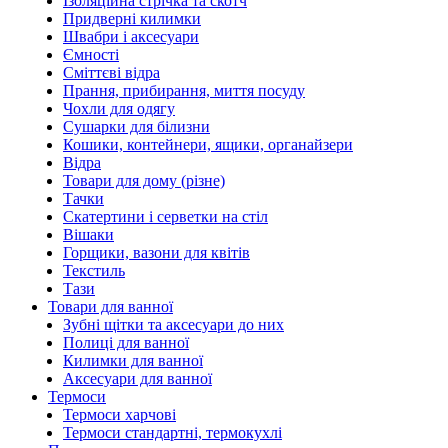
Ізоляційна стрічка та скотч
Придверні килимки
Швабри і аксесуари
Ємності
Сміттєві відра
Прання, прибирання, миття посуду
Чохли для одягу
Сушарки для білизни
Кошики, контейнери, ящики, органайзери
Відра
Товари для дому (різне)
Тачки
Скатертини і серветки на стіл
Вішаки
Горщики, вазони для квітів
Текстиль
Тази
Товари для ванної
Зубні щітки та аксесуари до них
Полиці для ванної
Килимки для ванної
Аксесуари для ванної
Термоси
Термоси харчові
Термоси стандартні, термокухлі