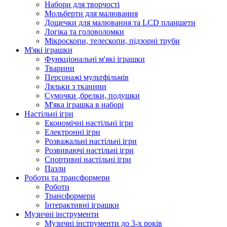
Набори для творчості
Мольберти для малювання
Дощечки для малювання та LCD планшети
Логіка та головоломки
Мікроскопи, телескопи, підзорні труби
М'які іграшки
Функціональні м'які іграшки
Тварини
Персонажі мультфільмів
Ляльки з тканини
Сумочки ,брелки, подушки
М'яка іграшка в наборі
Настільні ігри
Економічні настільні ігри
Електронні ігри
Розважальні настільні ігри
Розвиваючі настільні ігри
Спортивні настільні ігри
Пазли
Роботи та трансформери
Роботи
Трансформери
Інтерактивні іграшки
Музичні інструменти
Музичні інструменти до 3-х років