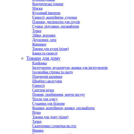
Кондитерські товари
Миски
Кухонний інвентар
Ємності, контейнери, судочки
Пляшки, диспенсери для соусів
Сушки, підставки, органайзери
Терки
Лійки, воронки
Друшляки, сита
Ковшики
Товари для кухні (різне)
Банки та ємності
Товари для дому
Клейонка
Інструменти, мультитули, ящики для інструментів
Ізоляційна стрічка та скотч
Придверні килимки
Швабри і аксесуари
Ємності
Сміттєві відра
Прання, прибирання, миття посуду
Чохли для одягу
Сушарки для білизни
Кошики, контейнери, ящики, органайзери
Відра
Товари для дому (різне)
Тачки
Скатертини і серветки на стіл
Вішаки