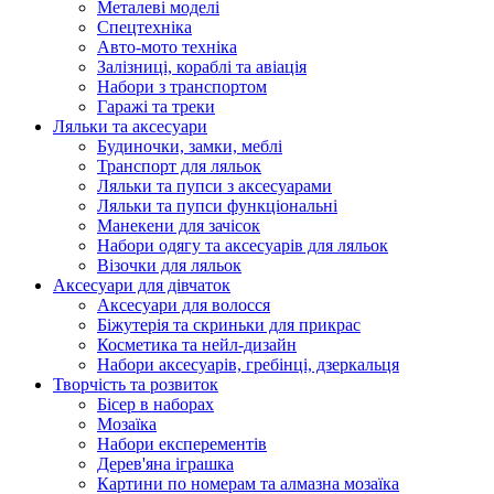
Металеві моделі
Спецтехніка
Авто-мото техніка
Залізниці, кораблі та авіація
Набори з транспортом
Гаражі та треки
Ляльки та аксесуари
Будиночки, замки, меблі
Транспорт для ляльок
Ляльки та пупси з аксесуарами
Ляльки та пупси функціональні
Манекени для зачісок
Набори одягу та аксесуарів для ляльок
Візочки для ляльок
Аксесуари для дівчаток
Аксесуари для волосся
Біжутерія та скриньки для прикрас
Косметика та нейл-дизайн
Набори аксесуарів, гребінці, дзеркальця
Творчість та розвиток
Бісер в наборах
Мозаїка
Набори експерементів
Дерев'яна іграшка
Картини по номерам та алмазна мозаїка