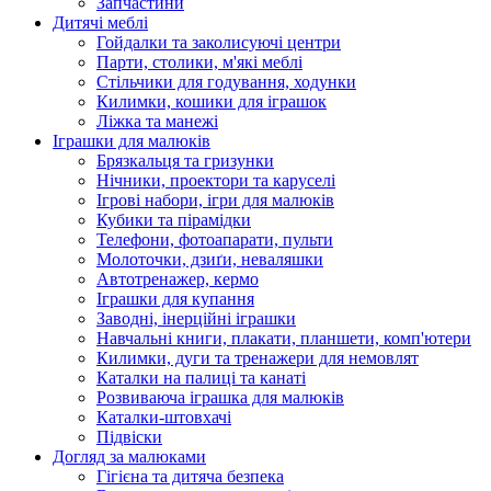
Запчастини
Дитячі меблі
Гойдалки та заколисуючі центри
Парти, столики, м'які меблі
Стільчики для годування, ходунки
Килимки, кошики для іграшок
Ліжка та манежі
Іграшки для малюків
Брязкальця та гризунки
Нічники, проектори та каруселі
Ігрові набори, ігри для малюків
Кубики та пірамідки
Телефони, фотоапарати, пульти
Молоточки, дзиґи, неваляшки
Автотренажер, кермо
Іграшки для купання
Заводні, інерційні іграшки
Навчальні книги, плакати, планшети, комп'ютери
Килимки, дуги та тренажери для немовлят
Каталки на палиці та канаті
Розвиваюча іграшка для малюків
Каталки-штовхачі
Підвіски
Догляд за малюками
Гігієна та дитяча безпека