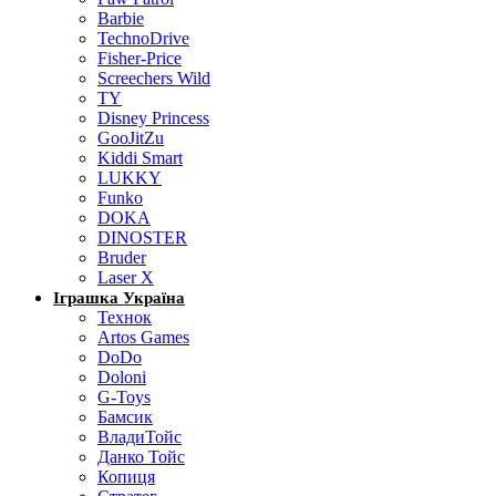
Barbie
TechnoDrive
Fisher-Price
Screechers Wild
TY
Disney Princess
GooJitZu
Kiddi Smart
LUKKY
Funko
DOKA
DINOSTER
Bruder
Laser X
Іграшка Україна
Технок
Artos Games
DoDo
Doloni
G-Toys
Бамсик
ВладиТойс
Данко Тойс
Копиця