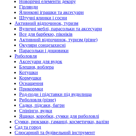
Новорічні елементи декору
Гірлянди
Ялинкові іграшки та аксесуари
Штучні ялинки і сосни
Активний відпочинок, туризм
Вуличні меблі, парасольки та аксесуари
Все для барбекю, пікніків
Активний відпочинок, туризм (різне)
Окуляри сонцезахисні
Парасольки і дощовики
Риболовля
Аксесуари для вудок
Блешня, воблера
Котушки
Кормушки
Оснащення
Прикормки
Род-поди і підставки під вудилища
Риболовля (різне)
Садки, підсаки, багри
Спінінги, вудки
Ящики, коробки, сумки для риболовлі
Сумки, рюкзаки, гаманці, косметички, валізи
Сад та город
Слюсарний та будівельний інструмент