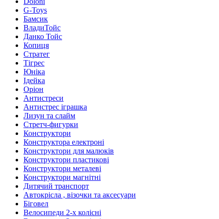
Doloni
G-Toys
Бамсик
ВладиТойс
Данко Тойс
Копиця
Стратег
Тігрес
Юніка
Ідейка
Оріон
Антистреси
Антистрес іграшка
Лизун та слайм
Стретч-фигурки
Конструктори
Конструктора електроні
Конструктори для малюків
Конструктори пластикові
Конструктори металеві
Конструктори магнітні
Дитячий транспорт
Автокрісла , візочки та аксесуари
Біговел
Велосипеди 2-х колісні