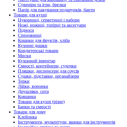
Сувеніри та ігри, брелки
Папір для пакування подарунків, банти
Товари для кухні
Цукорниці, серветниці і набори
Ножі, ножиці, топірці та аксесуари
Підноси
Спецовниці
Кошики для фруктів, хліба
Кухонні дошки
Кондитерські товари
Миски
Кухонний інвентар
Ємності, контейнери, судочки
Пляшки, диспенсери для соусів
Сушки, підставки, органайзери
Терки
Лійки, воронки
Друшляки, сита
Ковшики
Товари для кухні (різне)
Банки та ємності
Товари для дому
Клейонка
Інструменти, мультитули, ящики для інструментів