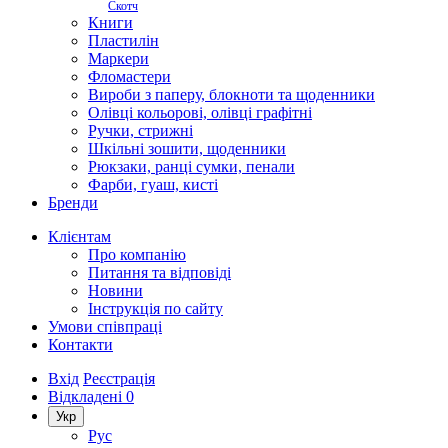
Скотч
Книги
Пластилін
Маркери
Фломастери
Вироби з паперу, блокноти та щоденники
Олівці кольорові, олівці графітні
Ручки, стрижні
Шкільні зошити, щоденники
Рюкзаки, ранці сумки, пенали
Фарби, гуаш, кисті
Бренди
Клієнтам
Про компанію
Питання та відповіді
Новини
Інструкція по сайту
Умови співпраці
Контакти
Вхід
Реєстрація
Відкладені
0
Укр
Рус