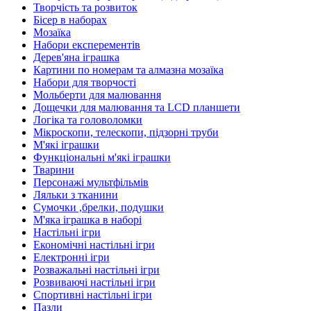
Творчість та розвиток
Бісер в наборах
Мозаїка
Набори експерементів
Дерев'яна іграшка
Картини по номерам та алмазна мозаїка
Набори для творчості
Мольберти для малювання
Дощечки для малювання та LCD планшети
Логіка та головоломки
Мікроскопи, телескопи, підзорні труби
М'які іграшки
Функціональні м'які іграшки
Тварини
Персонажі мультфільмів
Ляльки з тканини
Сумочки ,брелки, подушки
М'яка іграшка в наборі
Настільні ігри
Економічні настільні ігри
Електронні ігри
Розважальні настільні ігри
Розвиваючі настільні ігри
Спортивні настільні ігри
Пазли