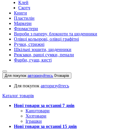
Клей
Скотч
Книги
Пластилін
Маркери
Фломастери
Вироби з паперу, блокноти та щоденники
Олівці кольорові, олівці графітні
Ручки, стрижні
Шкільні зошити, щоденники
Рюкзаки, ранці сумки, пенали
Фарби, гуаш, кисті
Для покупок
авторизуйтесь
0
товарів
Для покупок
авторизуйтесь
Каталог товарів
Нові товари за останнi 7 днiв
Канцтовари
Хозтовари
Іграшки
Нові товари за останнi 15 днiв