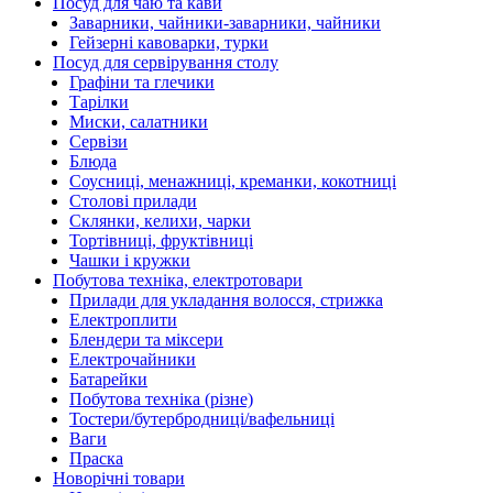
Посуд для чаю та кави
Заварники, чайники-заварники, чайники
Гейзерні кавоварки, турки
Посуд для сервірування столу
Графіни та глечики
Тарілки
Миски, салатники
Сервізи
Блюда
Соусниці, менажниці, креманки, кокотниці
Столові прилади
Склянки, келихи, чарки
Тортівниці, фруктівниці
Чашки і кружки
Побутова техніка, електротовари
Прилади для укладання волосся, стрижка
Електроплити
Блендери та міксери
Електрочайники
Батарейки
Побутова техніка (різне)
Тостери/бутербродниці/вафельниці
Ваги
Праска
Новорічні товари