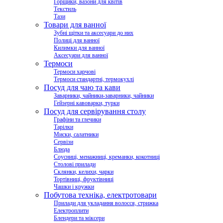
Горщики, вазони для квітів
Текстиль
Тази
Товари для ванної
Зубні щітки та аксесуари до них
Полиці для ванної
Килимки для ванної
Аксесуари для ванної
Термоси
Термоси харчові
Термоси стандартні, термокухлі
Посуд для чаю та кави
Заварники, чайники-заварники, чайники
Гейзерні кавоварки, турки
Посуд для сервірування столу
Графіни та глечики
Тарілки
Миски, салатники
Сервізи
Блюда
Соусниці, менажниці, креманки, кокотниці
Столові прилади
Склянки, келихи, чарки
Тортівниці, фруктівниці
Чашки і кружки
Побутова техніка, електротовари
Прилади для укладання волосся, стрижка
Електроплити
Блендери та міксери