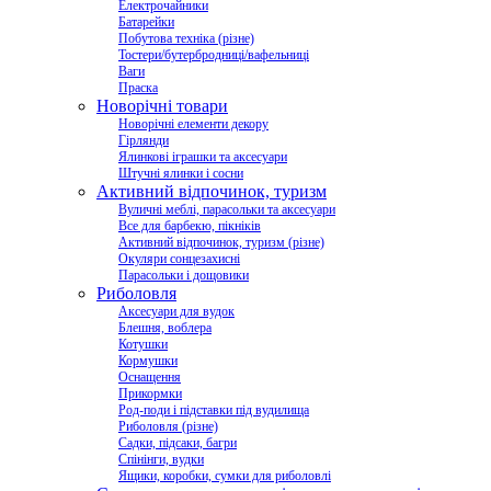
Електрочайники
Батарейки
Побутова техніка (різне)
Тостери/бутербродниці/вафельниці
Ваги
Праска
Новорічні товари
Новорічні елементи декору
Гірлянди
Ялинкові іграшки та аксесуари
Штучні ялинки і сосни
Активний відпочинок, туризм
Вуличні меблі, парасольки та аксесуари
Все для барбекю, пікніків
Активний відпочинок, туризм (різне)
Окуляри сонцезахисні
Парасольки і дощовики
Риболовля
Аксесуари для вудок
Блешня, воблера
Котушки
Кормушки
Оснащення
Прикормки
Род-поди і підставки під вудилища
Риболовля (різне)
Садки, підсаки, багри
Спінінги, вудки
Ящики, коробки, сумки для риболовлі