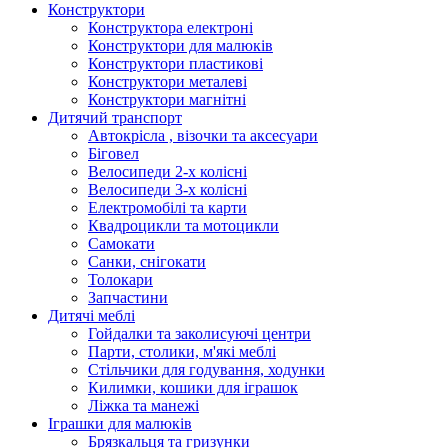
Конструктори
Конструктора електроні
Конструктори для малюків
Конструктори пластикові
Конструктори металеві
Конструктори магнітні
Дитячий транспорт
Автокрісла , візочки та аксесуари
Біговел
Велосипеди 2-х колісні
Велосипеди 3-х колісні
Електромобілі та карти
Квадроцикли та мотоцикли
Самокати
Санки, снігокати
Толокари
Запчастини
Дитячі меблі
Гойдалки та заколисуючі центри
Парти, столики, м'які меблі
Стільчики для годування, ходунки
Килимки, кошики для іграшок
Ліжка та манежі
Іграшки для малюків
Брязкальця та гризунки