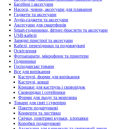
Басейни і аксесуари
Насоси, човни, аксесуари для плавання
Гаджети та аксесуари
Аудіо-гаджети та аксесуари
Аксесуари для смартфонів
Smart-годинники, фітнес-браслети та аксесуари
USB-кабелі
Зарядні пристрої та аксесуари
Кабелі, перехідники та подовжувачі
Освітлення
Фотоапарати, мікрофони та принтери
Годинники
Господарські товари
Все для випікання
Каструлі, форми для випікання
Каструлі, ковші
Кришки для каструль і сковорідок
Сковорідки і сотейники
Форми для льоду та морозива
Товари для свят і сувеніри
Пакети подарункові
Конверти та листівки
Свічки, повітряні кульки, хлопавки
Коробки подарункові
Аксесуари для карнавалу та святковий декор