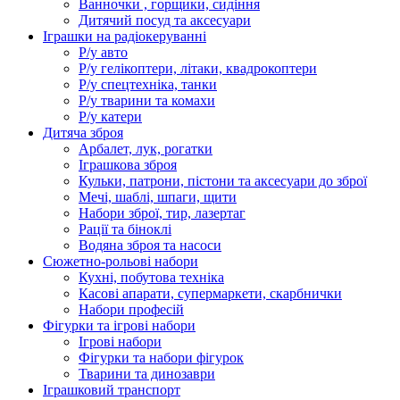
Ванночки , горщики, сидіння
Дитячий посуд та аксесуари
Іграшки на радіокеруванні
Р/у авто
Р/у гелікоптери, літаки, квадрокоптери
Р/у спецтехніка, танки
Р/у тварини та комахи
Р/у катери
Дитяча зброя
Арбалет, лук, рогатки
Іграшкова зброя
Кульки, патрони, пістони та аксесуари до зброї
Мечі, шаблі, шпаги, щити
Набори зброї, тир, лазертаг
Рації та біноклі
Водяна зброя та насоси
Сюжетно-рольові набори
Кухні, побутова техніка
Касові апарати, супермаркети, скарбнички
Набори професій
Фігурки та ігрові набори
Ігрові набори
Фігурки та набори фігурок
Тварини та динозаври
Іграшковий транспорт