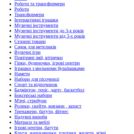
Роботи та трансформери
Роботи
Трансформери
Інтерактивні іграшки
Музичні інструменти
Музичні інструменти до 3-х років
Музичні інструменти від 3-х років
Сезонні товари
Сачок для метеликів
Вуличні ігри
Повітряні змії, вітрячки
Гірки, будиночки, ігрові центри
Іграшки з мильними бульбашками
Намети
Набори для пісочниці
Спорт та відпочинок
Бадмінтон, теніс, дартс, баскетбол
Боксерські набори
М'ячі, стрибуни
Ролики, скейти, ковзани , захист
Тренажери, батути, фітнес
Надувні вироби
Матраси та меблі
Ігрові центри, батути
Круги, нарукавники, плотики, жилети, м'ячі