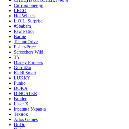
СПЕЦПРОПОЗИЦІЯ -90%
Світові бренди
LEGO
Hot Wheels
L.O.L. Surprise
#Sbabam
Paw Patrol
Barbie
TechnoDrive
Fisher-Price
Screechers Wild
TY
Disney Princess
GooJitZu
Kiddi Smart
LUKKY
Funko
DOKA
DINOSTER
Bruder
Laser X
Іграшка Україна
Технок
Artos Games
DoDo