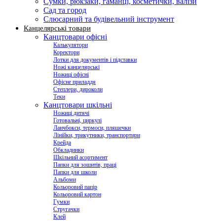
Сумки, рюкзаки, гаманці, косметички, валізи
Сад та город
Слюсарний та будівельний інструмент
Канцелярські товари
Канцтовари офісні
Калькулятори
Коректори
Лотки для документів і підставки
Ножі канцелярські
Ножиці офісні
Офісне приладдя
Степлери, дироколи
Теки
Канцтовари шкільні
Ножиці дитячі
Готовальні, циркулі
Ланчбокси, термоси, пляшечки
Лінійки, трикутники, транспортири
Крейда
Обкладинки
Шкільний асортимент
Папки для зошитів, праці
Папки для школи
Альбоми
Кольоровий папір
Кольоровий картон
Гумки
Стругачки
Клей