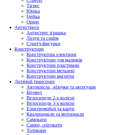
Стратег
Тігрес
Юніка
Ідейка
Оріон
Антистреси
Антистрес іграшка
Лизун та слайм
Стретч-фигурки
Конструктори
Конструктора електроні
Конструктори для малюків
Конструктори пластикові
Конструктори металеві
Конструктори магнітні
Дитячий транспорт
Автокрісла , візочки та аксесуари
Біговел
Велосипеди 2-х колісні
Велосипеди 3-х колісні
Електромобілі та карти
Квадроцикли та мотоцикли
Самокати
Санки, снігокати
Толокари