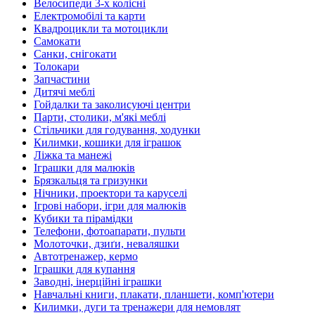
Велосипеди 3-х колісні
Електромобілі та карти
Квадроцикли та мотоцикли
Самокати
Санки, снігокати
Толокари
Запчастини
Дитячі меблі
Гойдалки та заколисуючі центри
Парти, столики, м'які меблі
Стільчики для годування, ходунки
Килимки, кошики для іграшок
Ліжка та манежі
Іграшки для малюків
Брязкальця та гризунки
Нічники, проектори та каруселі
Ігрові набори, ігри для малюків
Кубики та пірамідки
Телефони, фотоапарати, пульти
Молоточки, дзиґи, неваляшки
Автотренажер, кермо
Іграшки для купання
Заводні, інерційні іграшки
Навчальні книги, плакати, планшети, комп'ютери
Килимки, дуги та тренажери для немовлят