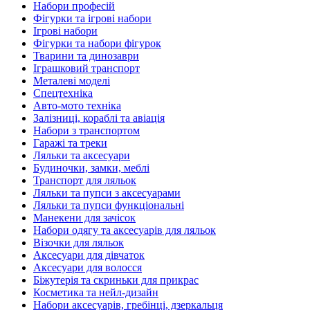
Набори професій
Фігурки та ігрові набори
Ігрові набори
Фігурки та набори фігурок
Тварини та динозаври
Іграшковий транспорт
Металеві моделі
Спецтехніка
Авто-мото техніка
Залізниці, кораблі та авіація
Набори з транспортом
Гаражі та треки
Ляльки та аксесуари
Будиночки, замки, меблі
Транспорт для ляльок
Ляльки та пупси з аксесуарами
Ляльки та пупси функціональні
Манекени для зачісок
Набори одягу та аксесуарів для ляльок
Візочки для ляльок
Аксесуари для дівчаток
Аксесуари для волосся
Біжутерія та скриньки для прикрас
Косметика та нейл-дизайн
Набори аксесуарів, гребінці, дзеркальця