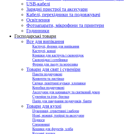
USB-кабелі
Зарядні пристрої та аксесуари
Кабелі, перехідники та подовжувачі
Освітлення
Фотоапарати, мікрофони та принтери
Годинники
Господарські товари
Все для випікання
Каструлі, форми для випікання
Каструлі, ковші
Кришки для каструль і сковорідок
Сковорідки і сотейники
Форми для льоду та морозива
Товари для свят і сувеніри
Пакети подарункові
Конверти та листівки
Свічки, повітряні кульки, хлопавки
Коробки подарункові
Аксесуари для карнавалу та святковий декор
Сувеніри та ігри, брелки
Папір для пакування подарунків, банти
Товари для кухні
Цукорниці, серветниці і набори
Ножі, ножиці, топірці та аксесуари
Підноси
Спецовниці
Кошики для фруктів, хліба
Кухонні дошки