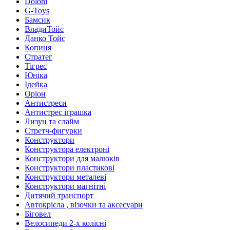
Doloni
G-Toys
Бамсик
ВладиТойс
Данко Тойс
Копиця
Стратег
Тігрес
Юніка
Ідейка
Оріон
Антистреси
Антистрес іграшка
Лизун та слайм
Стретч-фигурки
Конструктори
Конструктора електроні
Конструктори для малюків
Конструктори пластикові
Конструктори металеві
Конструктори магнітні
Дитячий транспорт
Автокрісла , візочки та аксесуари
Біговел
Велосипеди 2-х колісні