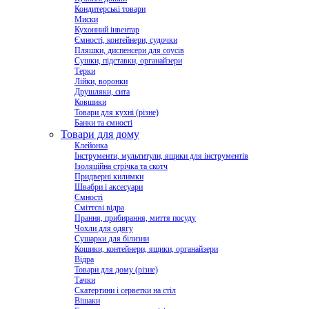
Кондитерські товари
Миски
Кухонний інвентар
Ємності, контейнери, судочки
Пляшки, диспенсери для соусів
Сушки, підставки, органайзери
Терки
Лійки, воронки
Друшляки, сита
Ковшики
Товари для кухні (різне)
Банки та ємності
Товари для дому
Клейонка
Інструменти, мультитули, ящики для інструментів
Ізоляційна стрічка та скотч
Придверні килимки
Швабри і аксесуари
Ємності
Сміттєві відра
Прання, прибирання, миття посуду
Чохли для одягу
Сушарки для білизни
Кошики, контейнери, ящики, органайзери
Відра
Товари для дому (різне)
Тачки
Скатертини і серветки на стіл
Вішаки