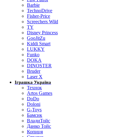
Barbie
TechnoDrive
Fisher-Price
Screechers Wild
TY
Disney Princess
GooJitZu
Kiddi Smart
LUKKY
Funko
DOKA
DINOSTER
Bruder
Laser X
Іграшка Україна
Технок
Artos Games
DoDo
Doloni
G-Toys
Бамсик
ВладиТойс
Данко Тойс
Копиця