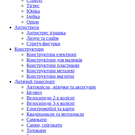
Стратег
Тігрес
Юніка
Ідейка
Оріон
Антистреси
Антистрес іграшка
Лизун та слайм
Стретч-фигурки
Конструктори
Конструктора електроні
Конструктори для малюків
Конструктори пластикові
Конструктори металеві
Конструктори магнітні
Дитячий транспорт
Автокрісла , візочки та аксесуари
Біговел
Велосипеди 2-х колісні
Велосипеди 3-х колісні
Електромобілі та карти
Квадроцикли та мотоцикли
Самокати
Санки, снігокати
Толокари