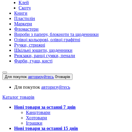
Клей
Скотч
Книги
Пластилін
Маркери
Фломастери
Вироби з паперу, блокноти та щоденники
Олівці кольорові, олівці графітні
Ручки, стрижні
Шкільні зошити, щоденники
Рюкзаки, ранці сумки, пенали
Фарби, гуаш, кисті
Для покупок
авторизуйтесь
0
товарів
Для покупок
авторизуйтесь
Каталог товарів
Нові товари за останнi 7 днiв
Канцтовари
Хозтовари
Іграшки
Нові товари за останнi 15 днiв