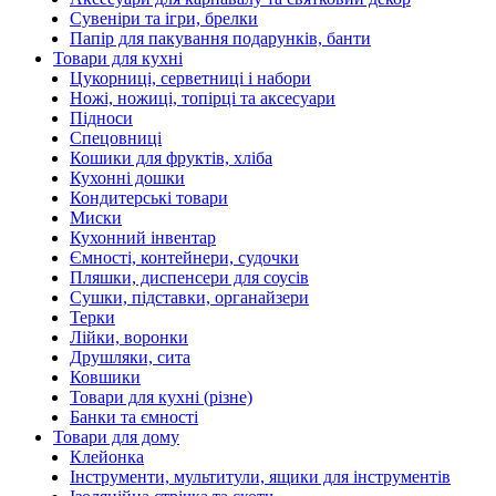
Сувеніри та ігри, брелки
Папір для пакування подарунків, банти
Товари для кухні
Цукорниці, серветниці і набори
Ножі, ножиці, топірці та аксесуари
Підноси
Спецовниці
Кошики для фруктів, хліба
Кухонні дошки
Кондитерські товари
Миски
Кухонний інвентар
Ємності, контейнери, судочки
Пляшки, диспенсери для соусів
Сушки, підставки, органайзери
Терки
Лійки, воронки
Друшляки, сита
Ковшики
Товари для кухні (різне)
Банки та ємності
Товари для дому
Клейонка
Інструменти, мультитули, ящики для інструментів