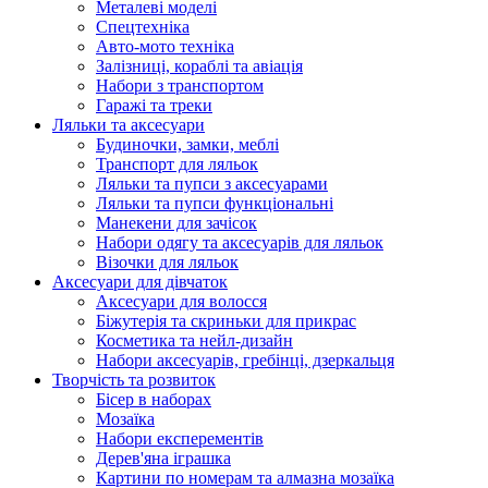
Металеві моделі
Спецтехніка
Авто-мото техніка
Залізниці, кораблі та авіація
Набори з транспортом
Гаражі та треки
Ляльки та аксесуари
Будиночки, замки, меблі
Транспорт для ляльок
Ляльки та пупси з аксесуарами
Ляльки та пупси функціональні
Манекени для зачісок
Набори одягу та аксесуарів для ляльок
Візочки для ляльок
Аксесуари для дівчаток
Аксесуари для волосся
Біжутерія та скриньки для прикрас
Косметика та нейл-дизайн
Набори аксесуарів, гребінці, дзеркальця
Творчість та розвиток
Бісер в наборах
Мозаїка
Набори експерементів
Дерев'яна іграшка
Картини по номерам та алмазна мозаїка