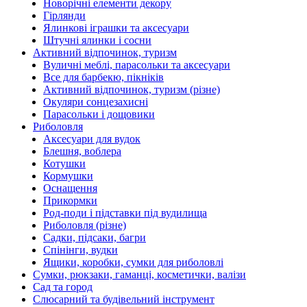
Новорічні елементи декору
Гірлянди
Ялинкові іграшки та аксесуари
Штучні ялинки і сосни
Активний відпочинок, туризм
Вуличні меблі, парасольки та аксесуари
Все для барбекю, пікніків
Активний відпочинок, туризм (різне)
Окуляри сонцезахисні
Парасольки і дощовики
Риболовля
Аксесуари для вудок
Блешня, воблера
Котушки
Кормушки
Оснащення
Прикормки
Род-поди і підставки під вудилища
Риболовля (різне)
Садки, підсаки, багри
Спінінги, вудки
Ящики, коробки, сумки для риболовлі
Сумки, рюкзаки, гаманці, косметички, валізи
Сад та город
Слюсарний та будівельний інструмент