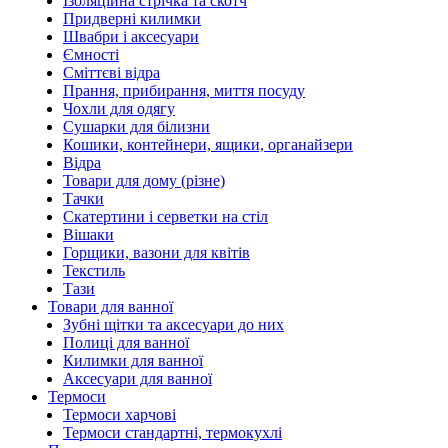
Ізоляційна стрічка та скотч
Придверні килимки
Швабри і аксесуари
Ємності
Сміттєві відра
Прання, прибирання, миття посуду
Чохли для одягу
Сушарки для білизни
Кошики, контейнери, ящики, органайзери
Відра
Товари для дому (різне)
Тачки
Скатертини і серветки на стіл
Вішаки
Горщики, вазони для квітів
Текстиль
Тази
Товари для ванної
Зубні щітки та аксесуари до них
Полиці для ванної
Килимки для ванної
Аксесуари для ванної
Термоси
Термоси харчові
Термоси стандартні, термокухлі