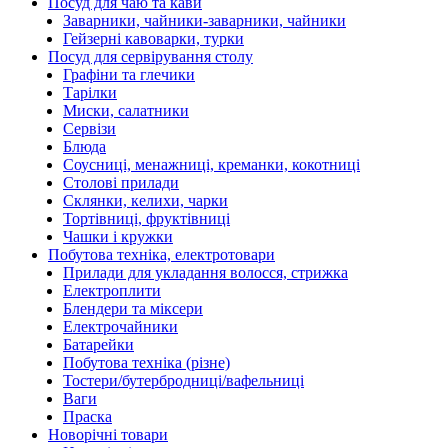
Посуд для чаю та кави
Заварники, чайники-заварники, чайники
Гейзерні кавоварки, турки
Посуд для сервірування столу
Графіни та глечики
Тарілки
Миски, салатники
Сервізи
Блюда
Соусниці, менажниці, креманки, кокотниці
Столові прилади
Склянки, келихи, чарки
Тортівниці, фруктівниці
Чашки і кружки
Побутова техніка, електротовари
Прилади для укладання волосся, стрижка
Електроплити
Блендери та міксери
Електрочайники
Батарейки
Побутова техніка (різне)
Тостери/бутербродниці/вафельниці
Ваги
Праска
Новорічні товари