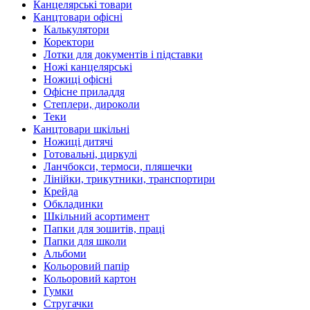
Канцелярські товари
Канцтовари офісні
Калькулятори
Коректори
Лотки для документів і підставки
Ножі канцелярські
Ножиці офісні
Офісне приладдя
Степлери, дироколи
Теки
Канцтовари шкільні
Ножиці дитячі
Готовальні, циркулі
Ланчбокси, термоси, пляшечки
Лінійки, трикутники, транспортири
Крейда
Обкладинки
Шкільний асортимент
Папки для зошитів, праці
Папки для школи
Альбоми
Кольоровий папір
Кольоровий картон
Гумки
Стругачки