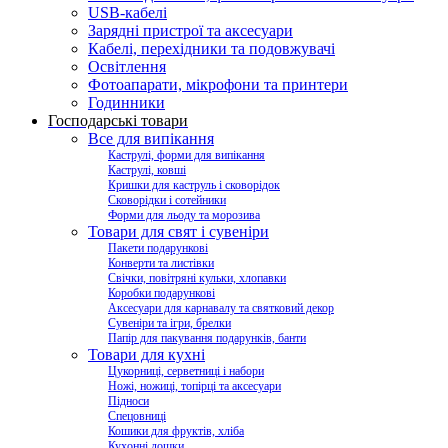
USB-кабелі
Зарядні пристрої та аксесуари
Кабелі, перехідники та подовжувачі
Освітлення
Фотоапарати, мікрофони та принтери
Годинники
Господарські товари
Все для випікання
Каструлі, форми для випікання
Каструлі, ковші
Кришки для каструль і сковорідок
Сковорідки і сотейники
Форми для льоду та морозива
Товари для свят і сувеніри
Пакети подарункові
Конверти та листівки
Свічки, повітряні кульки, хлопавки
Коробки подарункові
Аксесуари для карнавалу та святковий декор
Сувеніри та ігри, брелки
Папір для пакування подарунків, банти
Товари для кухні
Цукорниці, серветниці і набори
Ножі, ножиці, топірці та аксесуари
Підноси
Спецовниці
Кошики для фруктів, хліба
Кухонні дошки