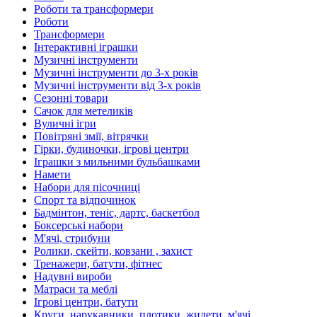
Роботи та трансформери
Роботи
Трансформери
Інтерактивні іграшки
Музичні інструменти
Музичні інструменти до 3-х років
Музичні інструменти від 3-х років
Сезонні товари
Сачок для метеликів
Вуличні ігри
Повітряні змії, вітрячки
Гірки, будиночки, ігрові центри
Іграшки з мильними бульбашками
Намети
Набори для пісочниці
Спорт та відпочинок
Бадмінтон, теніс, дартс, баскетбол
Боксерські набори
М'ячі, стрибуни
Ролики, скейти, ковзани , захист
Тренажери, батути, фітнес
Надувні вироби
Матраси та меблі
Ігрові центри, батути
Круги, нарукавники, плотики, жилети, м'ячі