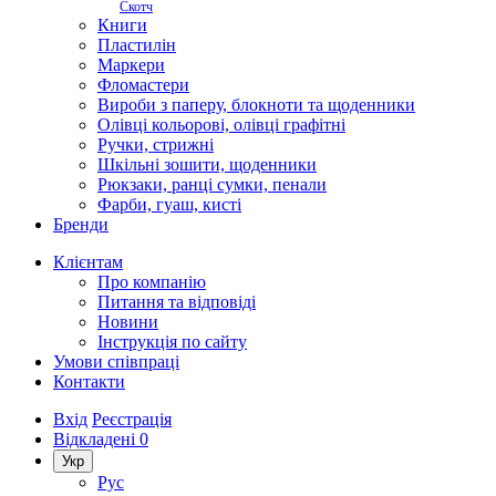
Скотч
Книги
Пластилін
Маркери
Фломастери
Вироби з паперу, блокноти та щоденники
Олівці кольорові, олівці графітні
Ручки, стрижні
Шкільні зошити, щоденники
Рюкзаки, ранці сумки, пенали
Фарби, гуаш, кисті
Бренди
Клієнтам
Про компанію
Питання та відповіді
Новини
Інструкція по сайту
Умови співпраці
Контакти
Вхід
Реєстрація
Відкладені
0
Укр
Рус