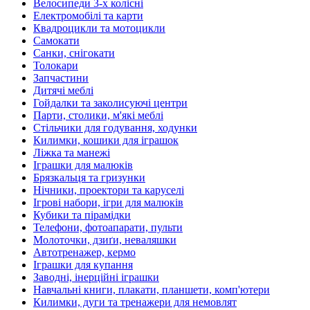
Велосипеди 3-х колісні
Електромобілі та карти
Квадроцикли та мотоцикли
Самокати
Санки, снігокати
Толокари
Запчастини
Дитячі меблі
Гойдалки та заколисуючі центри
Парти, столики, м'які меблі
Стільчики для годування, ходунки
Килимки, кошики для іграшок
Ліжка та манежі
Іграшки для малюків
Брязкальця та гризунки
Нічники, проектори та каруселі
Ігрові набори, ігри для малюків
Кубики та пірамідки
Телефони, фотоапарати, пульти
Молоточки, дзиґи, неваляшки
Автотренажер, кермо
Іграшки для купання
Заводні, інерційні іграшки
Навчальні книги, плакати, планшети, комп'ютери
Килимки, дуги та тренажери для немовлят