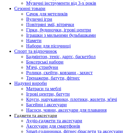
Музичні інструменти від 3-х років
Сезонні товари
Сачок для метеликів
Вуличні ігри
Повітряні змії, вітрячки
Гірки, будиночки, ігрові центри
Іграшки з мильними бульбашками
Намети
Набори для пісочниці
Спорт та відпочинок
Бадмінтон, теніс, дартс, баскетбол
Боксерські набори
М'ячі, стрибуни
Ролики, скейти, ковзани , захист
Тренажери, батути, фітнес
Надувні вироби
Матраси та меблі
Ігрові центри, батути
Круги, нарукавники, плотики, жилети, м'ячі
Басейни і аксесуари
Насоси, човни, аксесуари для плавання
Гаджети та аксесуари
Аудіо-гаджети та аксесуари
Аксесуари для смартфонів
Smart-годинники, фітнес-браслети та аксесуари