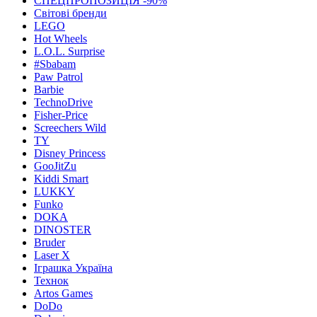
СПЕЦПРОПОЗИЦІЯ -90%
Світові бренди
LEGO
Hot Wheels
L.O.L. Surprise
#Sbabam
Paw Patrol
Barbie
TechnoDrive
Fisher-Price
Screechers Wild
TY
Disney Princess
GooJitZu
Kiddi Smart
LUKKY
Funko
DOKA
DINOSTER
Bruder
Laser X
Іграшка Україна
Технок
Artos Games
DoDo