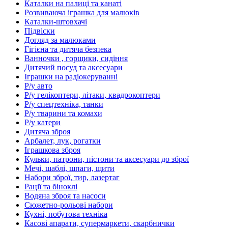
Каталки на палиці та канаті
Розвиваюча іграшка для малюків
Каталки-штовхачі
Підвіски
Догляд за малюками
Гігієна та дитяча безпека
Ванночки , горщики, сидіння
Дитячий посуд та аксесуари
Іграшки на радіокеруванні
Р/у авто
Р/у гелікоптери, літаки, квадрокоптери
Р/у спецтехніка, танки
Р/у тварини та комахи
Р/у катери
Дитяча зброя
Арбалет, лук, рогатки
Іграшкова зброя
Кульки, патрони, пістони та аксесуари до зброї
Мечі, шаблі, шпаги, щити
Набори зброї, тир, лазертаг
Рації та біноклі
Водяна зброя та насоси
Сюжетно-рольові набори
Кухні, побутова техніка
Касові апарати, супермаркети, скарбнички