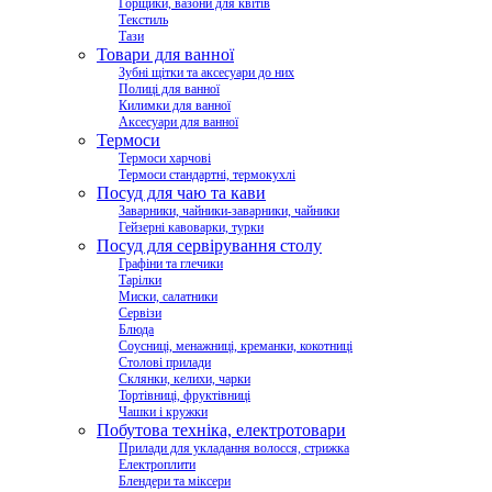
Горщики, вазони для квітів
Текстиль
Тази
Товари для ванної
Зубні щітки та аксесуари до них
Полиці для ванної
Килимки для ванної
Аксесуари для ванної
Термоси
Термоси харчові
Термоси стандартні, термокухлі
Посуд для чаю та кави
Заварники, чайники-заварники, чайники
Гейзерні кавоварки, турки
Посуд для сервірування столу
Графіни та глечики
Тарілки
Миски, салатники
Сервізи
Блюда
Соусниці, менажниці, креманки, кокотниці
Столові прилади
Склянки, келихи, чарки
Тортівниці, фруктівниці
Чашки і кружки
Побутова техніка, електротовари
Прилади для укладання волосся, стрижка
Електроплити
Блендери та міксери