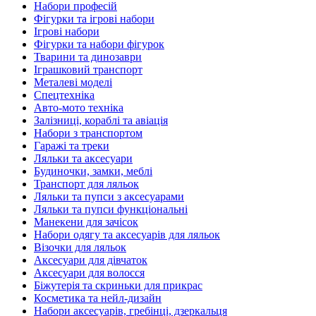
Набори професій
Фігурки та ігрові набори
Ігрові набори
Фігурки та набори фігурок
Тварини та динозаври
Іграшковий транспорт
Металеві моделі
Спецтехніка
Авто-мото техніка
Залізниці, кораблі та авіація
Набори з транспортом
Гаражі та треки
Ляльки та аксесуари
Будиночки, замки, меблі
Транспорт для ляльок
Ляльки та пупси з аксесуарами
Ляльки та пупси функціональні
Манекени для зачісок
Набори одягу та аксесуарів для ляльок
Візочки для ляльок
Аксесуари для дівчаток
Аксесуари для волосся
Біжутерія та скриньки для прикрас
Косметика та нейл-дизайн
Набори аксесуарів, гребінці, дзеркальця