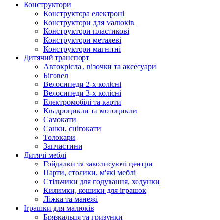
Конструктори
Конструктора електроні
Конструктори для малюків
Конструктори пластикові
Конструктори металеві
Конструктори магнітні
Дитячий транспорт
Автокрісла , візочки та аксесуари
Біговел
Велосипеди 2-х колісні
Велосипеди 3-х колісні
Електромобілі та карти
Квадроцикли та мотоцикли
Самокати
Санки, снігокати
Толокари
Запчастини
Дитячі меблі
Гойдалки та заколисуючі центри
Парти, столики, м'які меблі
Стільчики для годування, ходунки
Килимки, кошики для іграшок
Ліжка та манежі
Іграшки для малюків
Брязкальця та гризунки