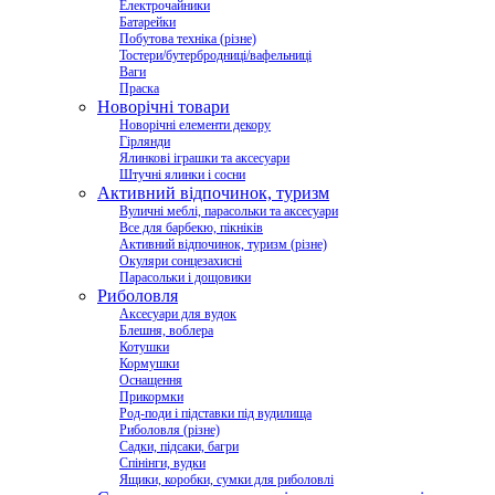
Електрочайники
Батарейки
Побутова техніка (різне)
Тостери/бутербродниці/вафельниці
Ваги
Праска
Новорічні товари
Новорічні елементи декору
Гірлянди
Ялинкові іграшки та аксесуари
Штучні ялинки і сосни
Активний відпочинок, туризм
Вуличні меблі, парасольки та аксесуари
Все для барбекю, пікніків
Активний відпочинок, туризм (різне)
Окуляри сонцезахисні
Парасольки і дощовики
Риболовля
Аксесуари для вудок
Блешня, воблера
Котушки
Кормушки
Оснащення
Прикормки
Род-поди і підставки під вудилища
Риболовля (різне)
Садки, підсаки, багри
Спінінги, вудки
Ящики, коробки, сумки для риболовлі