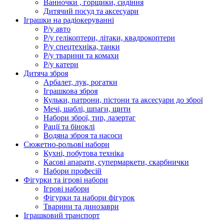
Ванночки , горщики, сидіння
Дитячий посуд та аксесуари
Іграшки на радіокеруванні
Р/у авто
Р/у гелікоптери, літаки, квадрокоптери
Р/у спецтехніка, танки
Р/у тварини та комахи
Р/у катери
Дитяча зброя
Арбалет, лук, рогатки
Іграшкова зброя
Кульки, патрони, пістони та аксесуари до зброї
Мечі, шаблі, шпаги, щити
Набори зброї, тир, лазертаг
Рації та біноклі
Водяна зброя та насоси
Сюжетно-рольові набори
Кухні, побутова техніка
Касові апарати, супермаркети, скарбнички
Набори професій
Фігурки та ігрові набори
Ігрові набори
Фігурки та набори фігурок
Тварини та динозаври
Іграшковий транспорт