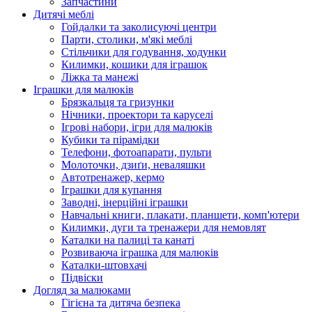
Запчастини
Дитячі меблі
Гойдалки та заколисуючі центри
Парти, столики, м'які меблі
Стільчики для годування, ходунки
Килимки, кошики для іграшок
Ліжка та манежі
Іграшки для малюків
Брязкальця та гризунки
Нічники, проектори та каруселі
Ігрові набори, ігри для малюків
Кубики та пірамідки
Телефони, фотоапарати, пульти
Молоточки, дзиґи, неваляшки
Автотренажер, кермо
Іграшки для купання
Заводні, інерційні іграшки
Навчальні книги, плакати, планшети, комп'ютери
Килимки, дуги та тренажери для немовлят
Каталки на палиці та канаті
Розвиваюча іграшка для малюків
Каталки-штовхачі
Підвіски
Догляд за малюками
Гігієна та дитяча безпека