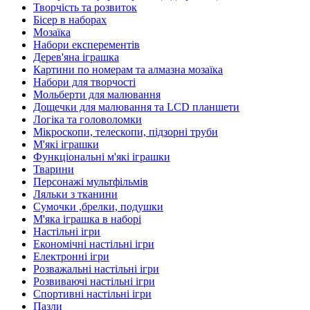
Творчість та розвиток
Бісер в наборах
Мозаїка
Набори експерементів
Дерев'яна іграшка
Картини по номерам та алмазна мозаїка
Набори для творчості
Мольберти для малювання
Дощечки для малювання та LCD планшети
Логіка та головоломки
Мікроскопи, телескопи, підзорні труби
М'які іграшки
Функціональні м'які іграшки
Тварини
Персонажі мультфільмів
Ляльки з тканини
Сумочки ,брелки, подушки
М'яка іграшка в наборі
Настільні ігри
Економічні настільні ігри
Електронні ігри
Розважальні настільні ігри
Розвиваючі настільні ігри
Спортивні настільні ігри
Пазли