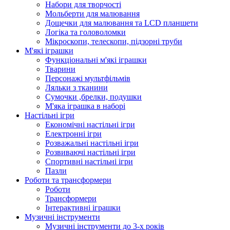
Набори для творчості
Мольберти для малювання
Дощечки для малювання та LCD планшети
Логіка та головоломки
Мікроскопи, телескопи, підзорні труби
М'які іграшки
Функціональні м'які іграшки
Тварини
Персонажі мультфільмів
Ляльки з тканини
Сумочки ,брелки, подушки
М'яка іграшка в наборі
Настільні ігри
Економічні настільні ігри
Електронні ігри
Розважальні настільні ігри
Розвиваючі настільні ігри
Спортивні настільні ігри
Пазли
Роботи та трансформери
Роботи
Трансформери
Інтерактивні іграшки
Музичні інструменти
Музичні інструменти до 3-х років