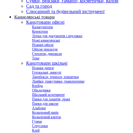
Сумки, рюкзаки, гаманці, косметички, валізи
Сад та город
Слюсарний та будівельний інструмент
Канцелярські товари
Канцтовари офісні
Калькулятори
Коректори
Лотки для документів і підставки
Ножі канцелярські
Ножиці офісні
Офісне приладдя
Степлери, дироколи
Теки
Канцтовари шкільні
Ножиці дитячі
Готовальні, циркулі
Ланчбокси, термоси, пляшечки
Лінійки, трикутники, транспортири
Крейда
Обкладинки
Шкільний асортимент
Папки для зошитів, праці
Папки для школи
Альбоми
Кольоровий папір
Кольоровий картон
Гумки
Стругачки
Клей