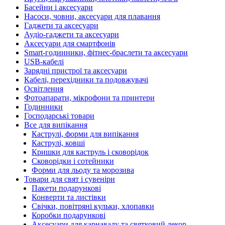
Басейни і аксесуари
Насоси, човни, аксесуари для плавання
Гаджети та аксесуари
Аудіо-гаджети та аксесуари
Аксесуари для смартфонів
Smart-годинники, фітнес-браслети та аксесуари
USB-кабелі
Зарядні пристрої та аксесуари
Кабелі, перехідники та подовжувачі
Освітлення
Фотоапарати, мікрофони та принтери
Годинники
Господарські товари
Все для випікання
Каструлі, форми для випікання
Каструлі, ковші
Кришки для каструль і сковорідок
Сковорідки і сотейники
Форми для льоду та морозива
Товари для свят і сувеніри
Пакети подарункові
Конверти та листівки
Свічки, повітряні кульки, хлопавки
Коробки подарункові
Аксесуари для карнавалу та святковий декор