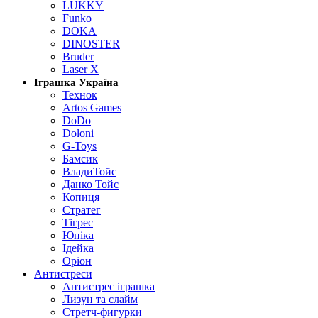
LUKKY
Funko
DOKA
DINOSTER
Bruder
Laser X
Іграшка Україна
Технок
Artos Games
DoDo
Doloni
G-Toys
Бамсик
ВладиТойс
Данко Тойс
Копиця
Стратег
Тігрес
Юніка
Ідейка
Оріон
Антистреси
Антистрес іграшка
Лизун та слайм
Стретч-фигурки