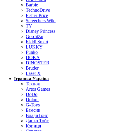
Barbie
TechnoDrive
Fisher-Price
Screechers Wild
TY
Disney Princess
GooJitZu
Kiddi Smart
LUKKY
Funko
DOKA
DINOSTER
Bruder
Laser X
Іграшка Україна
Технок
Artos Games
DoDo
Doloni
G-Toys
Бамсик
ВладиТойс
Данко Тойс
Копиця