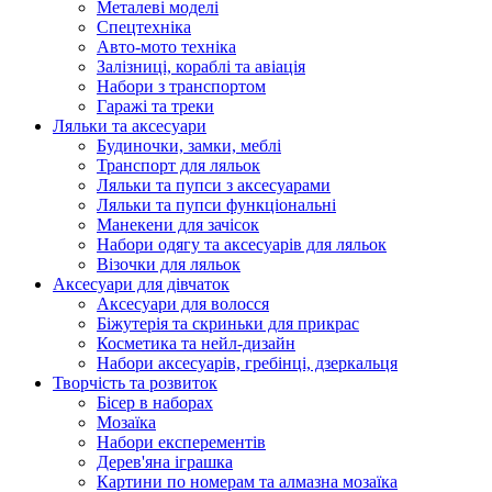
Металеві моделі
Спецтехніка
Авто-мото техніка
Залізниці, кораблі та авіація
Набори з транспортом
Гаражі та треки
Ляльки та аксесуари
Будиночки, замки, меблі
Транспорт для ляльок
Ляльки та пупси з аксесуарами
Ляльки та пупси функціональні
Манекени для зачісок
Набори одягу та аксесуарів для ляльок
Візочки для ляльок
Аксесуари для дівчаток
Аксесуари для волосся
Біжутерія та скриньки для прикрас
Косметика та нейл-дизайн
Набори аксесуарів, гребінці, дзеркальця
Творчість та розвиток
Бісер в наборах
Мозаїка
Набори експерементів
Дерев'яна іграшка
Картини по номерам та алмазна мозаїка