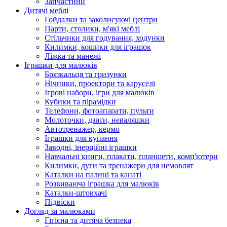
Запчастини
Дитячі меблі
Гойдалки та заколисуючі центри
Парти, столики, м'які меблі
Стільчики для годування, ходунки
Килимки, кошики для іграшок
Ліжка та манежі
Іграшки для малюків
Брязкальця та гризунки
Нічники, проектори та каруселі
Ігрові набори, ігри для малюків
Кубики та пірамідки
Телефони, фотоапарати, пульти
Молоточки, дзиґи, неваляшки
Автотренажер, кермо
Іграшки для купання
Заводні, інерційні іграшки
Навчальні книги, плакати, планшети, комп'ютери
Килимки, дуги та тренажери для немовлят
Каталки на палиці та канаті
Розвиваюча іграшка для малюків
Каталки-штовхачі
Підвіски
Догляд за малюками
Гігієна та дитяча безпека