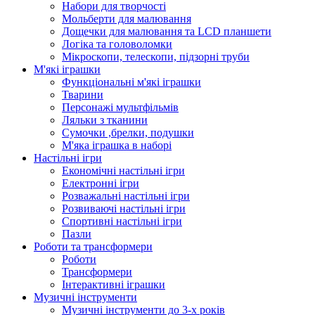
Набори для творчості
Мольберти для малювання
Дощечки для малювання та LCD планшети
Логіка та головоломки
Мікроскопи, телескопи, підзорні труби
М'які іграшки
Функціональні м'які іграшки
Тварини
Персонажі мультфільмів
Ляльки з тканини
Сумочки ,брелки, подушки
М'яка іграшка в наборі
Настільні ігри
Економічні настільні ігри
Електронні ігри
Розважальні настільні ігри
Розвиваючі настільні ігри
Спортивні настільні ігри
Пазли
Роботи та трансформери
Роботи
Трансформери
Інтерактивні іграшки
Музичні інструменти
Музичні інструменти до 3-х років