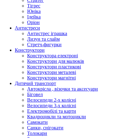
Стратег
Тігрес
Юніка
Ідейка
Оріон
Антистреси
Антистрес іграшка
Лизун та слайм
Стретч-фигурки
Конструктори
Конструктора електроні
Конструктори для малюків
Конструктори пластикові
Конструктори металеві
Конструктори магнітні
Дитячий транспорт
Автокрісла , візочки та аксесуари
Біговел
Велосипеди 2-х колісні
Велосипеди 3-х колісні
Електромобілі та карти
Квадроцикли та мотоцикли
Самокати
Санки, снігокати
Толокари