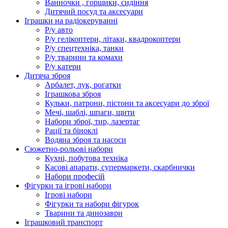
Ванночки , горщики, сидіння
Дитячий посуд та аксесуари
Іграшки на радіокеруванні
Р/у авто
Р/у гелікоптери, літаки, квадрокоптери
Р/у спецтехніка, танки
Р/у тварини та комахи
Р/у катери
Дитяча зброя
Арбалет, лук, рогатки
Іграшкова зброя
Кульки, патрони, пістони та аксесуари до зброї
Мечі, шаблі, шпаги, щити
Набори зброї, тир, лазертаг
Рації та біноклі
Водяна зброя та насоси
Сюжетно-рольові набори
Кухні, побутова техніка
Касові апарати, супермаркети, скарбнички
Набори професій
Фігурки та ігрові набори
Ігрові набори
Фігурки та набори фігурок
Тварини та динозаври
Іграшковий транспорт