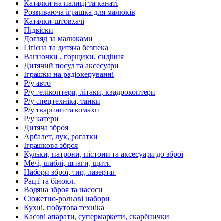
Каталки на палиці та канаті
Розвиваюча іграшка для малюків
Каталки-штовхачі
Підвіски
Догляд за малюками
Гігієна та дитяча безпека
Ванночки , горщики, сидіння
Дитячий посуд та аксесуари
Іграшки на радіокеруванні
Р/у авто
Р/у гелікоптери, літаки, квадрокоптери
Р/у спецтехніка, танки
Р/у тварини та комахи
Р/у катери
Дитяча зброя
Арбалет, лук, рогатки
Іграшкова зброя
Кульки, патрони, пістони та аксесуари до зброї
Мечі, шаблі, шпаги, щити
Набори зброї, тир, лазертаг
Рації та біноклі
Водяна зброя та насоси
Сюжетно-рольові набори
Кухні, побутова техніка
Касові апарати, супермаркети, скарбнички