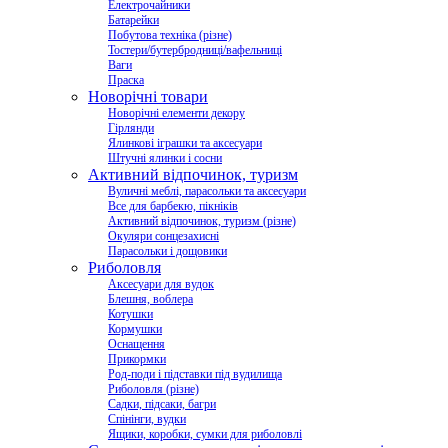
Електрочайники
Батарейки
Побутова техніка (різне)
Тостери/бутербродниці/вафельниці
Ваги
Праска
Новорічні товари
Новорічні елементи декору
Гірлянди
Ялинкові іграшки та аксесуари
Штучні ялинки і сосни
Активний відпочинок, туризм
Вуличні меблі, парасольки та аксесуари
Все для барбекю, пікніків
Активний відпочинок, туризм (різне)
Окуляри сонцезахисні
Парасольки і дощовики
Риболовля
Аксесуари для вудок
Блешня, воблера
Котушки
Кормушки
Оснащення
Прикормки
Род-поди і підставки під вудилища
Риболовля (різне)
Садки, підсаки, багри
Спінінги, вудки
Ящики, коробки, сумки для риболовлі