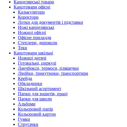
Канцелярські товари
Канцтовари офісні
Калькулятори
Коректори
Лотки для документів і підставки
Ножі канцелярські
Ножиці офісні
Офісне приладдя
Степлери, дироколи
Теки
Канцтовари шкільні
Ножиці дитячі
Готовальні, циркулі
Ланчбокси, термоси, пляшечки
Лінійки, трикутники, транспортири
Крейда
Обкладинки
Шкільний асортимент
Папки для зошитів, праці
Папки для школи
Альбоми
Кольоровий папір
Кольоровий картон
Гумки
Стругачки