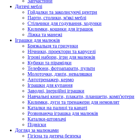
Запчастини
Дитячі меблі
Гойдалки та заколисуючі центри
Парти, столики, м'які меблі
Стільчики для годування, ходунки
Килимки, кошики для іграшок
Ліжка та манежі
Іграшки для малюків
Брязкальця та гризунки
Нічники, проектори та каруселі
Ігрові набори, ігри для малюків
Кубики та пірамідки
Телефони, фотоапарати, пульти
Молоточки, дзиґи, неваляшки
Автотренажер, кермо
Іграшки для купання
Заводні, інерційні іграшки
Навчальні книги, плакати, планшети, комп'ютери
Килимки, дуги та тренажери для немовлят
Каталки на палиці та канаті
Розвиваюча іграшка для малюків
Каталки-штовхачі
Підвіски
Догляд за малюками
Гігієна та дитяча безпека