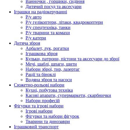
Ванночки , горщики, сидіння
Дитячий посуд та аксесуари
Іграшки на радіокеруванні
Р/у авто
Р/у гелікоптери, літаки, квадрокоптери
Р/у спецтехніка, танки
Р/у тварини та комахи
Р/у катери
Дитяча зброя
Арбалет, лук, рогатки
Іграшкова зброя
Кульки, патрони, пістони та аксесуари до зброї
Мечі, шаблі, шпаги, щити
Набори зброї, тир, лазертаг
Рації та біноклі
Водяна зброя та насоси
Сюжетно-рольові набори
Кухні, побутова техніка
Касові апарати, супермаркети, скарбнички
Набори професій
Фігурки та ігрові набори
Ігрові набори
Фігурки та набори фігурок
Тварини та динозаври
Іграшковий транспорт