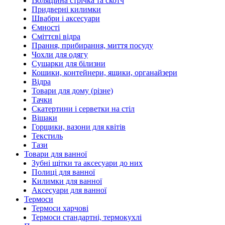
Ізоляційна стрічка та скотч
Придверні килимки
Швабри і аксесуари
Ємності
Сміттєві відра
Прання, прибирання, миття посуду
Чохли для одягу
Сушарки для білизни
Кошики, контейнери, ящики, органайзери
Відра
Товари для дому (різне)
Тачки
Скатертини і серветки на стіл
Вішаки
Горщики, вазони для квітів
Текстиль
Тази
Товари для ванної
Зубні щітки та аксесуари до них
Полиці для ванної
Килимки для ванної
Аксесуари для ванної
Термоси
Термоси харчові
Термоси стандартні, термокухлі