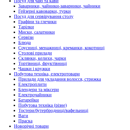
Посуд для чаю та кави
Заварники, чайники-заварники, чайники
Гейзерні кавоварки, турки
Посуд для сервірування столу
Графіни та глечики
Тарілки
Миски, салатники
Сервізи
Блюда
Соусниці, менажниці, креманки, кокотниці
Столові прилади
Склянки, келихи, чарки
Тортівниці, фруктівниці
Чашки і кружки
Побутова техніка, електротовари
Прилади для укладання волосся, стрижка
Електроплити
Блендери та міксери
Електрочайники
Батарейки
Побутова техніка (різне)
Тостери/бутербродниці/вафельниці
Ваги
Праска
Новорічні товари