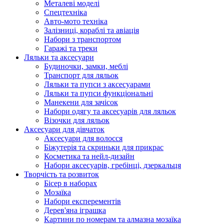
Металеві моделі
Спецтехніка
Авто-мото техніка
Залізниці, кораблі та авіація
Набори з транспортом
Гаражі та треки
Ляльки та аксесуари
Будиночки, замки, меблі
Транспорт для ляльок
Ляльки та пупси з аксесуарами
Ляльки та пупси функціональні
Манекени для зачісок
Набори одягу та аксесуарів для ляльок
Візочки для ляльок
Аксесуари для дівчаток
Аксесуари для волосся
Біжутерія та скриньки для прикрас
Косметика та нейл-дизайн
Набори аксесуарів, гребінці, дзеркальця
Творчість та розвиток
Бісер в наборах
Мозаїка
Набори експерементів
Дерев'яна іграшка
Картини по номерам та алмазна мозаїка