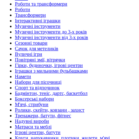
Роботи та трансформери
Роботи
Трансформери
Інтерактивні іграшки
Музичні інструменти
Музичні інструменти до 3-х років
Музичні інструменти від 3-х років
Сезонні товари
Сачок для метеликів
Вуличні ігри
Повітряні змії, вітрячки
Гірки, будиночки, ігрові центри
Іграшки з мильними бульбашками
Намети
Набори для пісочниці
Спорт та відпочинок
Бадмінтон, теніс, дартс, баскетбол
Боксерські набори
М'ячі, стрибуни
Ролики, скейти, ковзани , захист
Тренажери, батути, фітнес
Надувні вироби
Матраси та меблі
Ігрові центри, батути
Круги, нарукавники, плотики, жилети, м'ячі