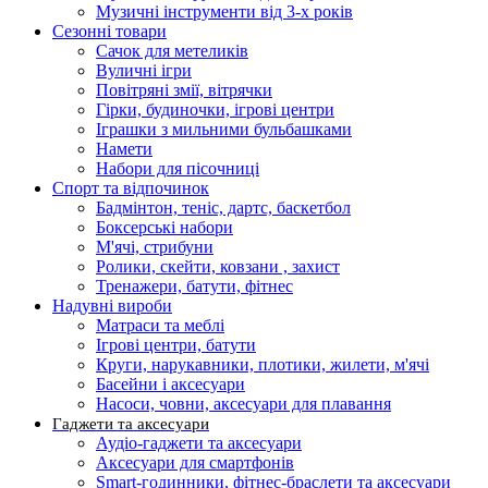
Музичні інструменти від 3-х років
Сезонні товари
Сачок для метеликів
Вуличні ігри
Повітряні змії, вітрячки
Гірки, будиночки, ігрові центри
Іграшки з мильними бульбашками
Намети
Набори для пісочниці
Спорт та відпочинок
Бадмінтон, теніс, дартс, баскетбол
Боксерські набори
М'ячі, стрибуни
Ролики, скейти, ковзани , захист
Тренажери, батути, фітнес
Надувні вироби
Матраси та меблі
Ігрові центри, батути
Круги, нарукавники, плотики, жилети, м'ячі
Басейни і аксесуари
Насоси, човни, аксесуари для плавання
Гаджети та аксесуари
Аудіо-гаджети та аксесуари
Аксесуари для смартфонів
Smart-годинники, фітнес-браслети та аксесуари