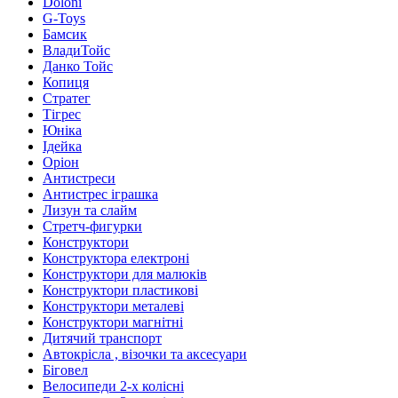
Doloni
G-Toys
Бамсик
ВладиТойс
Данко Тойс
Копиця
Стратег
Тігрес
Юніка
Ідейка
Оріон
Антистреси
Антистрес іграшка
Лизун та слайм
Стретч-фигурки
Конструктори
Конструктора електроні
Конструктори для малюків
Конструктори пластикові
Конструктори металеві
Конструктори магнітні
Дитячий транспорт
Автокрісла , візочки та аксесуари
Біговел
Велосипеди 2-х колісні