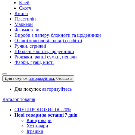
Клей
Скотч
Книги
Пластилін
Маркери
Фломастери
Вироби з паперу, блокноти та щоденники
Олівці кольорові, олівці графітні
Ручки, стрижні
Шкільні зошити, щоденники
Рюкзаки, ранці сумки, пенали
Фарби, гуаш, кисті
Для покупок
авторизуйтесь
0
товарів
Для покупок
авторизуйтесь
Каталог товарів
СПЕЦПРОПОЗИЦІЯ -20%
Нові товари за останнi 7 днiв
Канцтовари
Хозтовари
Іграшки