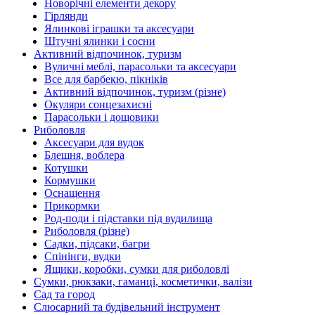
Новорічні елементи декору
Гірлянди
Ялинкові іграшки та аксесуари
Штучні ялинки і сосни
Активний відпочинок, туризм
Вуличні меблі, парасольки та аксесуари
Все для барбекю, пікніків
Активний відпочинок, туризм (різне)
Окуляри сонцезахисні
Парасольки і дощовики
Риболовля
Аксесуари для вудок
Блешня, воблера
Котушки
Кормушки
Оснащення
Прикормки
Род-поди і підставки під вудилища
Риболовля (різне)
Садки, підсаки, багри
Спінінги, вудки
Ящики, коробки, сумки для риболовлі
Сумки, рюкзаки, гаманці, косметички, валізи
Сад та город
Слюсарний та будівельний інструмент