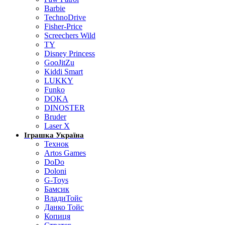
Barbie
TechnoDrive
Fisher-Price
Screechers Wild
TY
Disney Princess
GooJitZu
Kiddi Smart
LUKKY
Funko
DOKA
DINOSTER
Bruder
Laser X
Іграшка Україна
Технок
Artos Games
DoDo
Doloni
G-Toys
Бамсик
ВладиТойс
Данко Тойс
Копиця