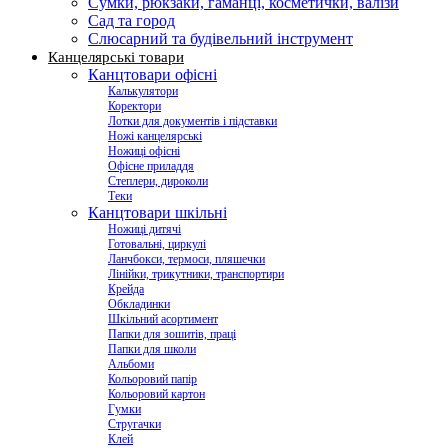
Сумки, рюкзаки, гаманці, косметички, валізи
Сад та город
Слюсарний та будівельний інструмент
Канцелярські товари
Канцтовари офісні
Калькулятори
Коректори
Лотки для документів і підставки
Ножі канцелярські
Ножиці офісні
Офісне приладдя
Степлери, дироколи
Теки
Канцтовари шкільні
Ножиці дитячі
Готовальні, циркулі
Ланчбокси, термоси, пляшечки
Лінійки, трикутники, транспортири
Крейда
Обкладинки
Шкільний асортимент
Папки для зошитів, праці
Папки для школи
Альбоми
Кольоровий папір
Кольоровий картон
Гумки
Стругачки
Клей