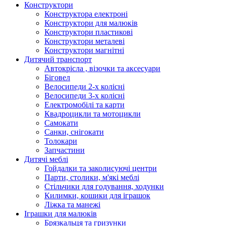
Конструктори
Конструктора електроні
Конструктори для малюків
Конструктори пластикові
Конструктори металеві
Конструктори магнітні
Дитячий транспорт
Автокрісла , візочки та аксесуари
Біговел
Велосипеди 2-х колісні
Велосипеди 3-х колісні
Електромобілі та карти
Квадроцикли та мотоцикли
Самокати
Санки, снігокати
Толокари
Запчастини
Дитячі меблі
Гойдалки та заколисуючі центри
Парти, столики, м'які меблі
Стільчики для годування, ходунки
Килимки, кошики для іграшок
Ліжка та манежі
Іграшки для малюків
Брязкальця та гризунки