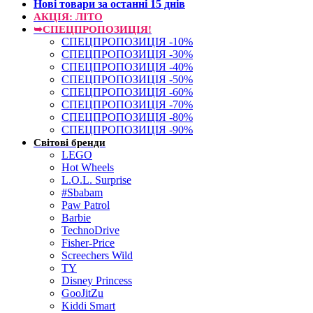
Нові товари за останнi 15 днiв
АКЦІЯ: ЛІТО
➥СПЕЦПРОПОЗИЦІЯ!
СПЕЦПРОПОЗИЦІЯ -10%
СПЕЦПРОПОЗИЦІЯ -30%
СПЕЦПРОПОЗИЦІЯ -40%
СПЕЦПРОПОЗИЦІЯ -50%
СПЕЦПРОПОЗИЦІЯ -60%
СПЕЦПРОПОЗИЦІЯ -70%
СПЕЦПРОПОЗИЦІЯ -80%
СПЕЦПРОПОЗИЦІЯ -90%
Світові бренди
LEGO
Hot Wheels
L.O.L. Surprise
#Sbabam
Paw Patrol
Barbie
TechnoDrive
Fisher-Price
Screechers Wild
TY
Disney Princess
GooJitZu
Kiddi Smart