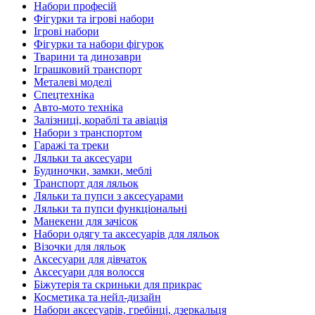
Набори професій
Фігурки та ігрові набори
Ігрові набори
Фігурки та набори фігурок
Тварини та динозаври
Іграшковий транспорт
Металеві моделі
Спецтехніка
Авто-мото техніка
Залізниці, кораблі та авіація
Набори з транспортом
Гаражі та треки
Ляльки та аксесуари
Будиночки, замки, меблі
Транспорт для ляльок
Ляльки та пупси з аксесуарами
Ляльки та пупси функціональні
Манекени для зачісок
Набори одягу та аксесуарів для ляльок
Візочки для ляльок
Аксесуари для дівчаток
Аксесуари для волосся
Біжутерія та скриньки для прикрас
Косметика та нейл-дизайн
Набори аксесуарів, гребінці, дзеркальця