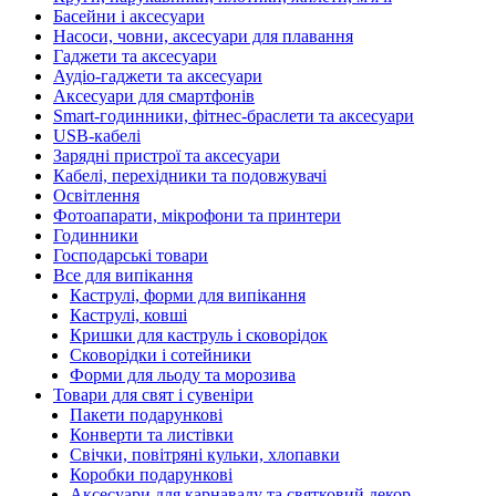
Басейни і аксесуари
Насоси, човни, аксесуари для плавання
Гаджети та аксесуари
Аудіо-гаджети та аксесуари
Аксесуари для смартфонів
Smart-годинники, фітнес-браслети та аксесуари
USB-кабелі
Зарядні пристрої та аксесуари
Кабелі, перехідники та подовжувачі
Освітлення
Фотоапарати, мікрофони та принтери
Годинники
Господарські товари
Все для випікання
Каструлі, форми для випікання
Каструлі, ковші
Кришки для каструль і сковорідок
Сковорідки і сотейники
Форми для льоду та морозива
Товари для свят і сувеніри
Пакети подарункові
Конверти та листівки
Свічки, повітряні кульки, хлопавки
Коробки подарункові
Аксесуари для карнавалу та святковий декор