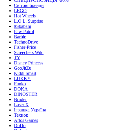
СПЕЦПРОПОЗИЦІЯ -90%
Світові бренди
LEGO
Hot Wheels
L.O.L. Surprise
#Sbabam
Paw Patrol
Barbie
TechnoDrive
Fisher-Price
Screechers Wild
TY
Disney Princess
GooJitZu
Kiddi Smart
LUKKY
Funko
DOKA
DINOSTER
Bruder
Laser X
Іграшка Україна
Технок
Artos Games
DoDo