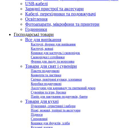
USB-кабелі
Зарядні пристрої та аксесуари
Кабелі, перехідники та подовжувачі
Освітлення
Фотоапарати, мікрофони та принтери
Годинники
Господарські товари
Все для випікання
Каструлі, форми для випікання
Каструлі, ковші
Кришки для каструль і сковорідок
Сковорідки і сотейники
Форми для льоду та морозива
Товари для свят і сувеніри
Пакети подарункові
Конверти та листівки
Свічки, повітряні кульки, хлопавки
Коробки подарункові
Аксесуари для карнавалу та святковий декор
Сувеніри та ігри, брелки
Папір для пакування подарунків, банти
Товари для кухні
Цукорниці, серветниці і набори
Ножі, ножиці, топірці та аксесуари
Підноси
Спецовниці
Кошики для фруктів, хліба
Кухонні дошки