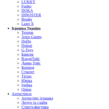
LUKKY
Funko
DOKA
DINOSTER
Bruder
Laser X
Іграшка Україна
Технок
Artos Games
DoDo
Doloni
G-Toys
Бамсик
ВладиТойс
Данко Тойс
Копиця
Стратег
Тігрес
Юніка
Ідейка
Оріон
Антистреси
Антистрес іграшка
Лизун та слайм
Стретч-фигурки