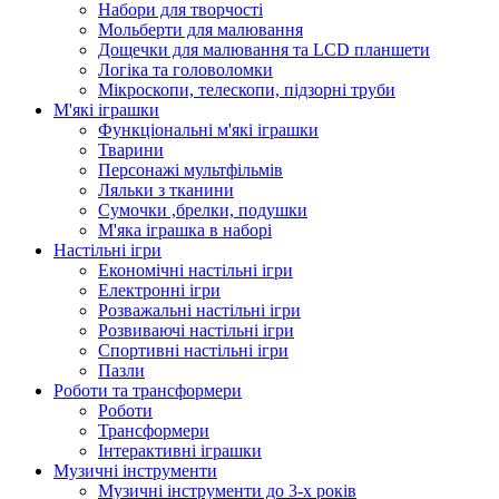
Набори для творчості
Мольберти для малювання
Дощечки для малювання та LCD планшети
Логіка та головоломки
Мікроскопи, телескопи, підзорні труби
М'які іграшки
Функціональні м'які іграшки
Тварини
Персонажі мультфільмів
Ляльки з тканини
Сумочки ,брелки, подушки
М'яка іграшка в наборі
Настільні ігри
Економічні настільні ігри
Електронні ігри
Розважальні настільні ігри
Розвиваючі настільні ігри
Спортивні настільні ігри
Пазли
Роботи та трансформери
Роботи
Трансформери
Інтерактивні іграшки
Музичні інструменти
Музичні інструменти до 3-х років