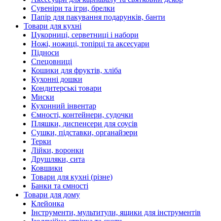
Сувеніри та ігри, брелки
Папір для пакування подарунків, банти
Товари для кухні
Цукорниці, серветниці і набори
Ножі, ножиці, топірці та аксесуари
Підноси
Спецовниці
Кошики для фруктів, хліба
Кухонні дошки
Кондитерські товари
Миски
Кухонний інвентар
Ємності, контейнери, судочки
Пляшки, диспенсери для соусів
Сушки, підставки, органайзери
Терки
Лійки, воронки
Друшляки, сита
Ковшики
Товари для кухні (різне)
Банки та ємності
Товари для дому
Клейонка
Інструменти, мультитули, ящики для інструментів