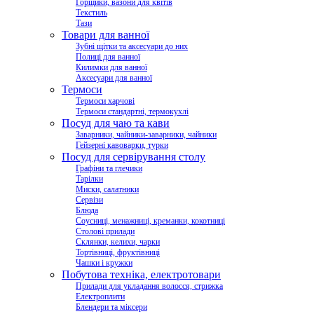
Горщики, вазони для квітів
Текстиль
Тази
Товари для ванної
Зубні щітки та аксесуари до них
Полиці для ванної
Килимки для ванної
Аксесуари для ванної
Термоси
Термоси харчові
Термоси стандартні, термокухлі
Посуд для чаю та кави
Заварники, чайники-заварники, чайники
Гейзерні кавоварки, турки
Посуд для сервірування столу
Графіни та глечики
Тарілки
Миски, салатники
Сервізи
Блюда
Соусниці, менажниці, креманки, кокотниці
Столові прилади
Склянки, келихи, чарки
Тортівниці, фруктівниці
Чашки і кружки
Побутова техніка, електротовари
Прилади для укладання волосся, стрижка
Електроплити
Блендери та міксери