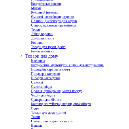
Кондитерські товари
Миски
Кухонний інвентар
Ємності, контейнери, судочки
Пляшки, диспенсери для соусів
Сушки, підставки, органайзери
Терки
Лійки, воронки
Друшляки, сита
Ковшики
Товари для кухні (різне)
Банки та ємності
Товари для дому
Клейонка
Інструменти, мультитули, ящики для інструментів
Ізоляційна стрічка та скотч
Придверні килимки
Швабри і аксесуари
Ємності
Сміттєві відра
Прання, прибирання, миття посуду
Чохли для одягу
Сушарки для білизни
Кошики, контейнери, ящики, органайзери
Відра
Товари для дому (різне)
Тачки
Скатертини і серветки на стіл
Вішаки