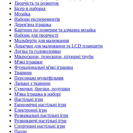
Творчість та розвиток
Бісер в наборах
Мозаїка
Набори експерементів
Дерев'яна іграшка
Картини по номерам та алмазна мозаїка
Набори для творчості
Мольберти для малювання
Дощечки для малювання та LCD планшети
Логіка та головоломки
Мікроскопи, телескопи, підзорні труби
М'які іграшки
Функціональні м'які іграшки
Тварини
Персонажі мультфільмів
Ляльки з тканини
Сумочки ,брелки, подушки
М'яка іграшка в наборі
Настільні ігри
Економічні настільні ігри
Електронні ігри
Розважальні настільні ігри
Розвиваючі настільні ігри
Спортивні настільні ігри
Пазли