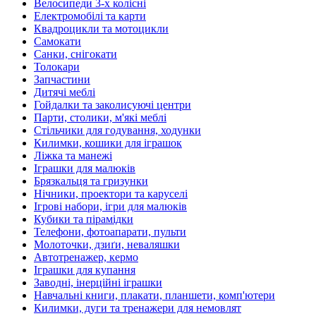
Велосипеди 3-х колісні
Електромобілі та карти
Квадроцикли та мотоцикли
Самокати
Санки, снігокати
Толокари
Запчастини
Дитячі меблі
Гойдалки та заколисуючі центри
Парти, столики, м'які меблі
Стільчики для годування, ходунки
Килимки, кошики для іграшок
Ліжка та манежі
Іграшки для малюків
Брязкальця та гризунки
Нічники, проектори та каруселі
Ігрові набори, ігри для малюків
Кубики та пірамідки
Телефони, фотоапарати, пульти
Молоточки, дзиґи, неваляшки
Автотренажер, кермо
Іграшки для купання
Заводні, інерційні іграшки
Навчальні книги, плакати, планшети, комп'ютери
Килимки, дуги та тренажери для немовлят