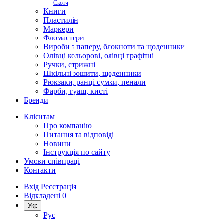
Скотч
Книги
Пластилін
Маркери
Фломастери
Вироби з паперу, блокноти та щоденники
Олівці кольорові, олівці графітні
Ручки, стрижні
Шкільні зошити, щоденники
Рюкзаки, ранці сумки, пенали
Фарби, гуаш, кисті
Бренди
Клієнтам
Про компанію
Питання та відповіді
Новини
Інструкція по сайту
Умови співпраці
Контакти
Вхід
Реєстрація
Відкладені
0
Укр
Рус