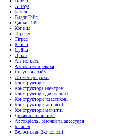
Doloni
G-Toys
Бамсик
ВладиТойс
Данко Тойс
Копиця
Стратег
Тігрес
Юніка
Ідейка
Оріон
Антистреси
Антистрес іграшка
Лизун та слайм
Стретч-фигурки
Конструктори
Конструктора електроні
Конструктори для малюків
Конструктори пластикові
Конструктори металеві
Конструктори магнітні
Дитячий транспорт
Автокрісла , візочки та аксесуари
Біговел
Велосипеди 2-х колісні