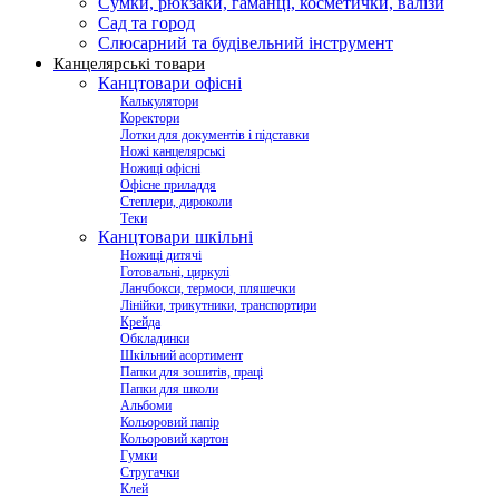
Сумки, рюкзаки, гаманці, косметички, валізи
Сад та город
Слюсарний та будівельний інструмент
Канцелярські товари
Канцтовари офісні
Калькулятори
Коректори
Лотки для документів і підставки
Ножі канцелярські
Ножиці офісні
Офісне приладдя
Степлери, дироколи
Теки
Канцтовари шкільні
Ножиці дитячі
Готовальні, циркулі
Ланчбокси, термоси, пляшечки
Лінійки, трикутники, транспортири
Крейда
Обкладинки
Шкільний асортимент
Папки для зошитів, праці
Папки для школи
Альбоми
Кольоровий папір
Кольоровий картон
Гумки
Стругачки
Клей