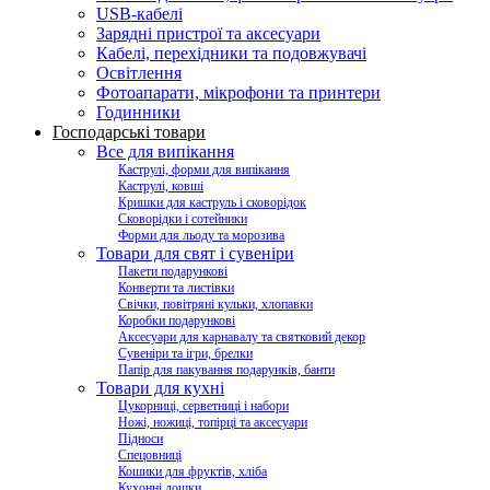
USB-кабелі
Зарядні пристрої та аксесуари
Кабелі, перехідники та подовжувачі
Освітлення
Фотоапарати, мікрофони та принтери
Годинники
Господарські товари
Все для випікання
Каструлі, форми для випікання
Каструлі, ковші
Кришки для каструль і сковорідок
Сковорідки і сотейники
Форми для льоду та морозива
Товари для свят і сувеніри
Пакети подарункові
Конверти та листівки
Свічки, повітряні кульки, хлопавки
Коробки подарункові
Аксесуари для карнавалу та святковий декор
Сувеніри та ігри, брелки
Папір для пакування подарунків, банти
Товари для кухні
Цукорниці, серветниці і набори
Ножі, ножиці, топірці та аксесуари
Підноси
Спецовниці
Кошики для фруктів, хліба
Кухонні дошки