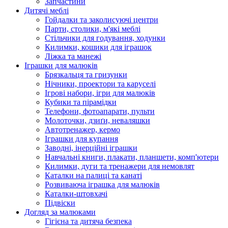
Запчастини
Дитячі меблі
Гойдалки та заколисуючі центри
Парти, столики, м'які меблі
Стільчики для годування, ходунки
Килимки, кошики для іграшок
Ліжка та манежі
Іграшки для малюків
Брязкальця та гризунки
Нічники, проектори та каруселі
Ігрові набори, ігри для малюків
Кубики та пірамідки
Телефони, фотоапарати, пульти
Молоточки, дзиґи, неваляшки
Автотренажер, кермо
Іграшки для купання
Заводні, інерційні іграшки
Навчальні книги, плакати, планшети, комп'ютери
Килимки, дуги та тренажери для немовлят
Каталки на палиці та канаті
Розвиваюча іграшка для малюків
Каталки-штовхачі
Підвіски
Догляд за малюками
Гігієна та дитяча безпека