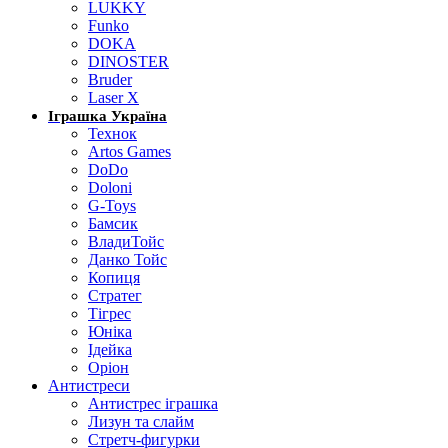
LUKKY
Funko
DOKA
DINOSTER
Bruder
Laser X
Іграшка Україна
Технок
Artos Games
DoDo
Doloni
G-Toys
Бамсик
ВладиТойс
Данко Тойс
Копиця
Стратег
Тігрес
Юніка
Ідейка
Оріон
Антистреси
Антистрес іграшка
Лизун та слайм
Стретч-фигурки