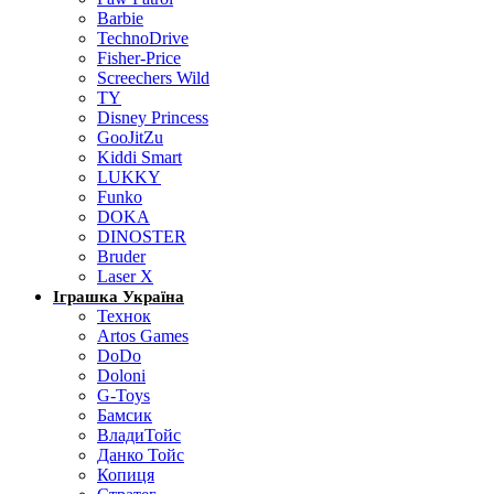
Barbie
TechnoDrive
Fisher-Price
Screechers Wild
TY
Disney Princess
GooJitZu
Kiddi Smart
LUKKY
Funko
DOKA
DINOSTER
Bruder
Laser X
Іграшка Україна
Технок
Artos Games
DoDo
Doloni
G-Toys
Бамсик
ВладиТойс
Данко Тойс
Копиця