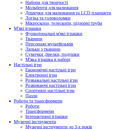
Набори для творчості
Мольберти для малювання
Дощечки для малювання та LCD планшети
Логіка та головоломки
Мікроскопи, телескопи, підзорні труби
М'які іграшки
Функціональні м'які іграшки
Тварини
Персонажі мультфільмів
Ляльки з тканини
Сумочки ,брелки, подушки
М'яка іграшка в наборі
Настільні ігри
Економічні настільні ігри
Електронні ігри
Розважальні настільні ігри
Розвиваючі настільні ігри
Спортивні настільні ігри
Пазли
Роботи та трансформери
Роботи
Трансформери
Інтерактивні іграшки
Музичні інструменти
Музичні інструменти до 3-х років