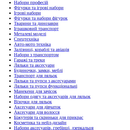
Набори професій
Фігурки та ігрові набори
Ігрові набори
Фігурки та набори фігурок
Тварини та динозаври
Іграшковий транспорт
Металеві моделі
Спецтехніка
Авто-мото техніка
Залізниці, кораблі та авіація
Набори з транспортом
Гаражі та треки
Ляльки та аксесуари
Будиночки, замки, меблі
Транспорт для ляльок
Ляльки та пупси з аксесуарами
Ляльки та пупси функціональні
Манекени для зачісок
Набори одягу та аксесуарів для ляльок
Візочки для ляльок
Аксесуари для дівчаток
Аксесуари для волосся
Біжутерія та скриньки для прикрас
Косметика та нейл-дизайн
Набори аксесуарів, гребінці, дзеркальця