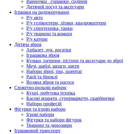
Ванночки , горщики, сидіння
Дитячий посуд та аксесуари
Іграшки на радіокеруванні
Р/у авто
Р/у гелікоптери, літаки, квадрокоптери
Р/у спецтехніка, танки
Р/у тварини та комахи
Р/у катери
Дитяча зброя
Арбалет, лук, рогатки
Іграшкова зброя
Кульки, патрони, пістони та аксесуари до зброї
Мечі, шаблі, шпаги, щити
Набори зброї, тир, лазертаг
Рації та біноклі
Водяна зброя та насоси
Сюжетно-рольові набори
Кухні, побутова техніка
Касові апарати, супермаркети, скарбнички
Набори професій
Фігурки та ігрові набори
Ігрові набори
Фігурки та набори фігурок
Тварини та динозаври
Іграшковий транспорт