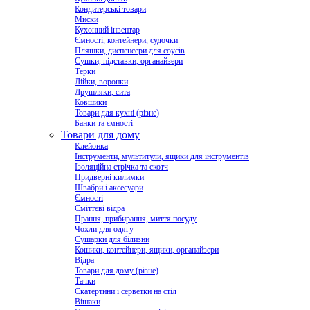
Кондитерські товари
Миски
Кухонний інвентар
Ємності, контейнери, судочки
Пляшки, диспенсери для соусів
Сушки, підставки, органайзери
Терки
Лійки, воронки
Друшляки, сита
Ковшики
Товари для кухні (різне)
Банки та ємності
Товари для дому
Клейонка
Інструменти, мультитули, ящики для інструментів
Ізоляційна стрічка та скотч
Придверні килимки
Швабри і аксесуари
Ємності
Сміттєві відра
Прання, прибирання, миття посуду
Чохли для одягу
Сушарки для білизни
Кошики, контейнери, ящики, органайзери
Відра
Товари для дому (різне)
Тачки
Скатертини і серветки на стіл
Вішаки