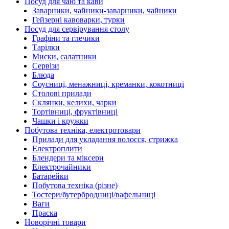
Посуд для чаю та кави
Заварники, чайники-заварники, чайники
Гейзерні кавоварки, турки
Посуд для сервірування столу
Графіни та глечики
Тарілки
Миски, салатники
Сервізи
Блюда
Соусниці, менажниці, креманки, кокотниці
Столові прилади
Склянки, келихи, чарки
Тортівниці, фруктівниці
Чашки і кружки
Побутова техніка, електротовари
Прилади для укладання волосся, стрижка
Електроплити
Блендери та міксери
Електрочайники
Батарейки
Побутова техніка (різне)
Тостери/бутербродниці/вафельниці
Ваги
Праска
Новорічні товари