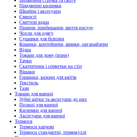
Ізоляційна стрічка та скотч
Придверні килимки
Швабри і аксесуари
Ємності
Сміттєві відра
Прання, прибирання, миття посуду
Чохли для одягу
Сушарки для білизни
Кошики, контейнери, ящики, органайзери
Відра
Товари для дому (різне)
Тачки
Скатертини і серветки на стіл
Вішаки
Горщики, вазони для квітів
Текстиль
Тази
Товари для ванної
Зубні щітки та аксесуари до них
Полиці для ванної
Килимки для ванної
Аксесуари для ванної
Термоси
Термоси харчові
Термоси стандартні, термокухлі