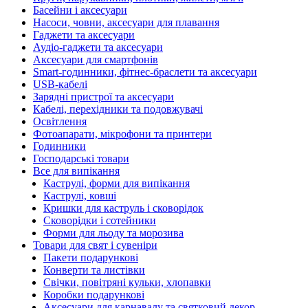
Басейни і аксесуари
Насоси, човни, аксесуари для плавання
Гаджети та аксесуари
Аудіо-гаджети та аксесуари
Аксесуари для смартфонів
Smart-годинники, фітнес-браслети та аксесуари
USB-кабелі
Зарядні пристрої та аксесуари
Кабелі, перехідники та подовжувачі
Освітлення
Фотоапарати, мікрофони та принтери
Годинники
Господарські товари
Все для випікання
Каструлі, форми для випікання
Каструлі, ковші
Кришки для каструль і сковорідок
Сковорідки і сотейники
Форми для льоду та морозива
Товари для свят і сувеніри
Пакети подарункові
Конверти та листівки
Свічки, повітряні кульки, хлопавки
Коробки подарункові
Аксесуари для карнавалу та святковий декор