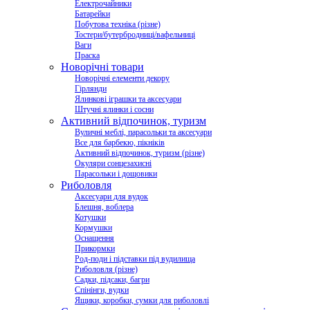
Електрочайники
Батарейки
Побутова техніка (різне)
Тостери/бутербродниці/вафельниці
Ваги
Праска
Новорічні товари
Новорічні елементи декору
Гірлянди
Ялинкові іграшки та аксесуари
Штучні ялинки і сосни
Активний відпочинок, туризм
Вуличні меблі, парасольки та аксесуари
Все для барбекю, пікніків
Активний відпочинок, туризм (різне)
Окуляри сонцезахисні
Парасольки і дощовики
Риболовля
Аксесуари для вудок
Блешня, воблера
Котушки
Кормушки
Оснащення
Прикормки
Род-поди і підставки під вудилища
Риболовля (різне)
Садки, підсаки, багри
Спінінги, вудки
Ящики, коробки, сумки для риболовлі