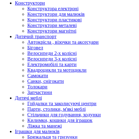
Конструктори
Конструктора електроні
Конструктори для малюків
Конструктори пластикові
Конструктори металеві
Конструктори магнітні
Дитячий транспорт
Автокрісла , візочки та аксесуари
Біговел
Велосипеди 2-х колісні
Велосипеди 3-х колісні
Електромобілі та карти
Квадроцикли та мотоцикли
Самокати
Санки, снігокати
Толокари
Запчастини
Дитячі меблі
Гойдалки та заколисуючі центри
Парти, столики, м'які меблі
Стільчики для годування, ходунки
Килимки, кошики для іграшок
Ліжка та манежі
Іграшки для малюків
Брязкальця та гризунки