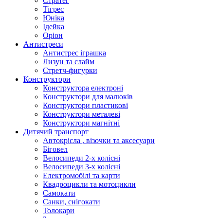
Стратег
Тігрес
Юніка
Ідейка
Оріон
Антистреси
Антистрес іграшка
Лизун та слайм
Стретч-фигурки
Конструктори
Конструктора електроні
Конструктори для малюків
Конструктори пластикові
Конструктори металеві
Конструктори магнітні
Дитячий транспорт
Автокрісла , візочки та аксесуари
Біговел
Велосипеди 2-х колісні
Велосипеди 3-х колісні
Електромобілі та карти
Квадроцикли та мотоцикли
Самокати
Санки, снігокати
Толокари