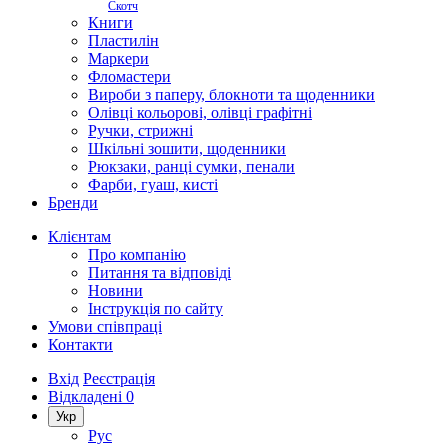
Скотч
Книги
Пластилін
Маркери
Фломастери
Вироби з паперу, блокноти та щоденники
Олівці кольорові, олівці графітні
Ручки, стрижні
Шкільні зошити, щоденники
Рюкзаки, ранці сумки, пенали
Фарби, гуаш, кисті
Бренди
Клієнтам
Про компанію
Питання та відповіді
Новини
Інструкція по сайту
Умови співпраці
Контакти
Вхід
Реєстрація
Відкладені
0
Укр
Рус