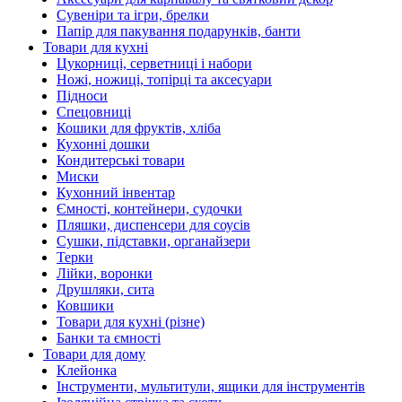
Сувеніри та ігри, брелки
Папір для пакування подарунків, банти
Товари для кухні
Цукорниці, серветниці і набори
Ножі, ножиці, топірці та аксесуари
Підноси
Спецовниці
Кошики для фруктів, хліба
Кухонні дошки
Кондитерські товари
Миски
Кухонний інвентар
Ємності, контейнери, судочки
Пляшки, диспенсери для соусів
Сушки, підставки, органайзери
Терки
Лійки, воронки
Друшляки, сита
Ковшики
Товари для кухні (різне)
Банки та ємності
Товари для дому
Клейонка
Інструменти, мультитули, ящики для інструментів