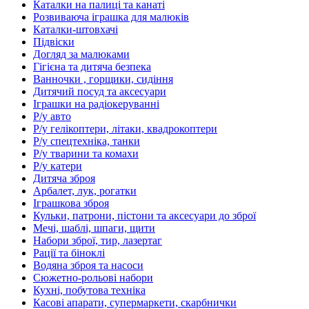
Каталки на палиці та канаті
Розвиваюча іграшка для малюків
Каталки-штовхачі
Підвіски
Догляд за малюками
Гігієна та дитяча безпека
Ванночки , горщики, сидіння
Дитячий посуд та аксесуари
Іграшки на радіокеруванні
Р/у авто
Р/у гелікоптери, літаки, квадрокоптери
Р/у спецтехніка, танки
Р/у тварини та комахи
Р/у катери
Дитяча зброя
Арбалет, лук, рогатки
Іграшкова зброя
Кульки, патрони, пістони та аксесуари до зброї
Мечі, шаблі, шпаги, щити
Набори зброї, тир, лазертаг
Рації та біноклі
Водяна зброя та насоси
Сюжетно-рольові набори
Кухні, побутова техніка
Касові апарати, супермаркети, скарбнички