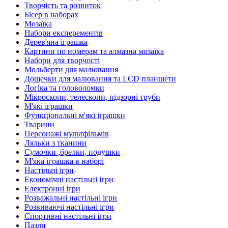
Творчість та розвиток
Бісер в наборах
Мозаїка
Набори експерементів
Дерев'яна іграшка
Картини по номерам та алмазна мозаїка
Набори для творчості
Мольберти для малювання
Дощечки для малювання та LCD планшети
Логіка та головоломки
Мікроскопи, телескопи, підзорні труби
М'які іграшки
Функціональні м'які іграшки
Тварини
Персонажі мультфільмів
Ляльки з тканини
Сумочки ,брелки, подушки
М'яка іграшка в наборі
Настільні ігри
Економічні настільні ігри
Електронні ігри
Розважальні настільні ігри
Розвиваючі настільні ігри
Спортивні настільні ігри
Пазли