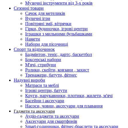
Музичні інструменти від 3-х років
Сезонні товари
Сачок для метеликів
Вуличні ігри
Повітряні змії, вітрячки
Гірки, будиночки, ігрові центри
Іграшки з мильними бульбашками
Намети
Набори для пісочниці
Спорт та відпочинок
Бадмінтон, теніс, дартс, баскетбол
Боксерські набори
М'ячі, стрибуни
Ролики, скейти, ковзани , захист
Тренажери, батути, фітнес
Надувні вироби
Матраси та меблі
Ігрові центри, батути
Круги, нарукавники, плотики, жилети, м'ячі
Басейни і аксесуари
Насоси, човни, аксесуари для плавання
Гаджети та аксесуари
Аудіо-гаджети та аксесуари
Аксесуари для смартфонів
Smart-годинники, фітнес-браслети та аксесуари