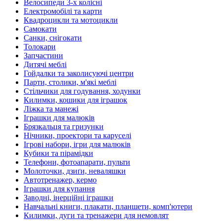
Велосипеди 3-х колісні
Електромобілі та карти
Квадроцикли та мотоцикли
Самокати
Санки, снігокати
Толокари
Запчастини
Дитячі меблі
Гойдалки та заколисуючі центри
Парти, столики, м'які меблі
Стільчики для годування, ходунки
Килимки, кошики для іграшок
Ліжка та манежі
Іграшки для малюків
Брязкальця та гризунки
Нічники, проектори та каруселі
Ігрові набори, ігри для малюків
Кубики та пірамідки
Телефони, фотоапарати, пульти
Молоточки, дзиґи, неваляшки
Автотренажер, кермо
Іграшки для купання
Заводні, інерційні іграшки
Навчальні книги, плакати, планшети, комп'ютери
Килимки, дуги та тренажери для немовлят