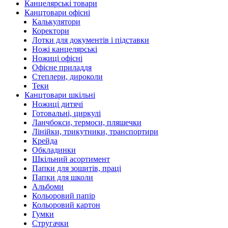
Канцелярські товари
Канцтовари офісні
Калькулятори
Коректори
Лотки для документів і підставки
Ножі канцелярські
Ножиці офісні
Офісне приладдя
Степлери, дироколи
Теки
Канцтовари шкільні
Ножиці дитячі
Готовальні, циркулі
Ланчбокси, термоси, пляшечки
Лінійки, трикутники, транспортири
Крейда
Обкладинки
Шкільний асортимент
Папки для зошитів, праці
Папки для школи
Альбоми
Кольоровий папір
Кольоровий картон
Гумки
Стругачки