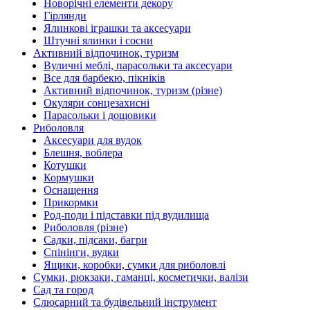
Новорічні елементи декору
Гірлянди
Ялинкові іграшки та аксесуари
Штучні ялинки і сосни
Активний відпочинок, туризм
Вуличні меблі, парасольки та аксесуари
Все для барбекю, пікніків
Активний відпочинок, туризм (різне)
Окуляри сонцезахисні
Парасольки і дощовики
Риболовля
Аксесуари для вудок
Блешня, воблера
Котушки
Кормушки
Оснащення
Прикормки
Род-поди і підставки під вудилища
Риболовля (різне)
Садки, підсаки, багри
Спінінги, вудки
Ящики, коробки, сумки для риболовлі
Сумки, рюкзаки, гаманці, косметички, валізи
Сад та город
Слюсарний та будівельний інструмент