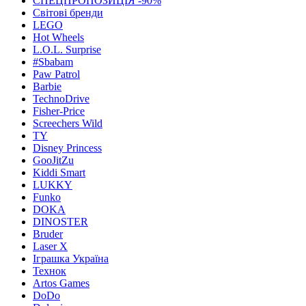
СПЕЦПРОПОЗИЦІЯ -90%
Світові бренди
LEGO
Hot Wheels
L.O.L. Surprise
#Sbabam
Paw Patrol
Barbie
TechnoDrive
Fisher-Price
Screechers Wild
TY
Disney Princess
GooJitZu
Kiddi Smart
LUKKY
Funko
DOKA
DINOSTER
Bruder
Laser X
Іграшка Україна
Технок
Artos Games
DoDo