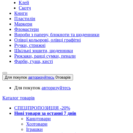
Клей
Скотч
Книги
Пластилін
Маркери
Фломастери
Вироби з паперу, блокноти та щоденники
Олівці кольорові, олівці графітні
Ручки, стрижні
Шкільні зошити, щоденники
Рюкзаки, ранці сумки, пенали
Фарби, гуаш, кисті
Для покупок
авторизуйтесь
0
товарів
Для покупок
авторизуйтесь
Каталог товарів
СПЕЦПРОПОЗИЦІЯ -20%
Нові товари за останнi 7 днiв
Канцтовари
Хозтовари
Іграшки