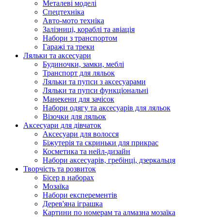
Металеві моделі
Спецтехніка
Авто-мото техніка
Залізниці, кораблі та авіація
Набори з транспортом
Гаражі та треки
Ляльки та аксесуари
Будиночки, замки, меблі
Транспорт для ляльок
Ляльки та пупси з аксесуарами
Ляльки та пупси функціональні
Манекени для зачісок
Набори одягу та аксесуарів для ляльок
Візочки для ляльок
Аксесуари для дівчаток
Аксесуари для волосся
Біжутерія та скриньки для прикрас
Косметика та нейл-дизайн
Набори аксесуарів, гребінці, дзеркальця
Творчість та розвиток
Бісер в наборах
Мозаїка
Набори експерементів
Дерев'яна іграшка
Картини по номерам та алмазна мозаїка