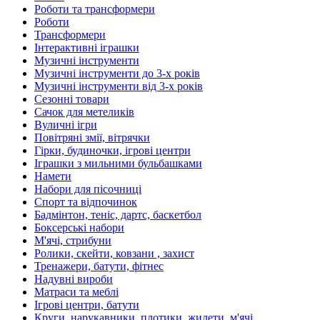
Роботи та трансформери
Роботи
Трансформери
Інтерактивні іграшки
Музичні інструменти
Музичні інструменти до 3-х років
Музичні інструменти від 3-х років
Сезонні товари
Сачок для метеликів
Вуличні ігри
Повітряні змії, вітрячки
Гірки, будиночки, ігрові центри
Іграшки з мильними бульбашками
Намети
Набори для пісочниці
Спорт та відпочинок
Бадмінтон, теніс, дартс, баскетбол
Боксерські набори
М'ячі, стрибуни
Ролики, скейти, ковзани , захист
Тренажери, батути, фітнес
Надувні вироби
Матраси та меблі
Ігрові центри, батути
Круги, нарукавники, плотики, жилети, м'ячі