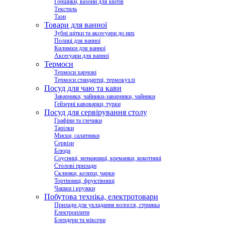
Горщики, вазони для квітів
Текстиль
Тази
Товари для ванної
Зубні щітки та аксесуари до них
Полиці для ванної
Килимки для ванної
Аксесуари для ванної
Термоси
Термоси харчові
Термоси стандартні, термокухлі
Посуд для чаю та кави
Заварники, чайники-заварники, чайники
Гейзерні кавоварки, турки
Посуд для сервірування столу
Графіни та глечики
Тарілки
Миски, салатники
Сервізи
Блюда
Соусниці, менажниці, креманки, кокотниці
Столові прилади
Склянки, келихи, чарки
Тортівниці, фруктівниці
Чашки і кружки
Побутова техніка, електротовари
Прилади для укладання волосся, стрижка
Електроплити
Блендери та міксери