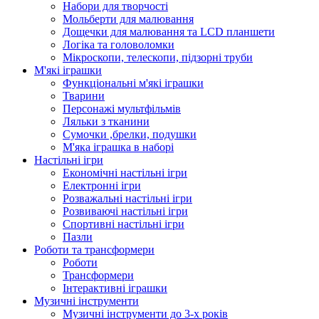
Набори для творчості
Мольберти для малювання
Дощечки для малювання та LCD планшети
Логіка та головоломки
Мікроскопи, телескопи, підзорні труби
М'які іграшки
Функціональні м'які іграшки
Тварини
Персонажі мультфільмів
Ляльки з тканини
Сумочки ,брелки, подушки
М'яка іграшка в наборі
Настільні ігри
Економічні настільні ігри
Електронні ігри
Розважальні настільні ігри
Розвиваючі настільні ігри
Спортивні настільні ігри
Пазли
Роботи та трансформери
Роботи
Трансформери
Інтерактивні іграшки
Музичні інструменти
Музичні інструменти до 3-х років