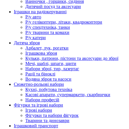
Ванночки , горщики, сидіння
Дитячий посуд та аксесуари
Іграшки на радіокеруванні
Р/у авто
Р/у гелікоптери, літаки, квадрокоптери
Р/у спецтехніка, танки
Р/у тварини та комахи
Р/у катери
Дитяча зброя
Арбалет, лук, рогатки
Іграшкова зброя
Кульки, патрони, пістони та аксесуари до зброї
Мечі, шаблі, шпаги, щити
Набори зброї, тир, лазертаг
Рації та біноклі
Водяна зброя та насоси
Сюжетно-рольові набори
Кухні, побутова техніка
Касові апарати, супермаркети, скарбнички
Набори професій
Фігурки та ігрові набори
Ігрові набори
Фігурки та набори фігурок
Тварини та динозаври
Іграшковий транспорт