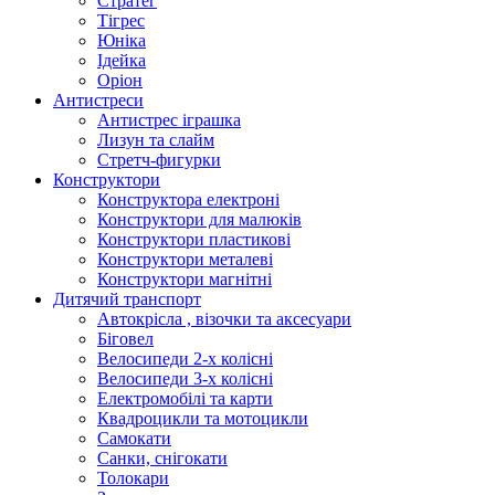
Стратег
Тігрес
Юніка
Ідейка
Оріон
Антистреси
Антистрес іграшка
Лизун та слайм
Стретч-фигурки
Конструктори
Конструктора електроні
Конструктори для малюків
Конструктори пластикові
Конструктори металеві
Конструктори магнітні
Дитячий транспорт
Автокрісла , візочки та аксесуари
Біговел
Велосипеди 2-х колісні
Велосипеди 3-х колісні
Електромобілі та карти
Квадроцикли та мотоцикли
Самокати
Санки, снігокати
Толокари