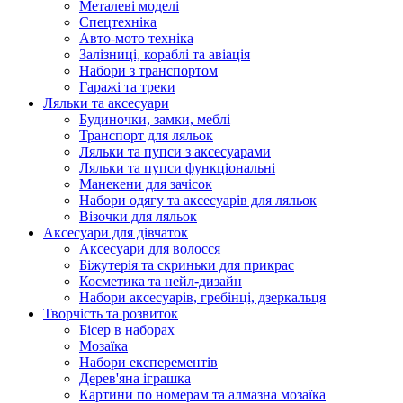
Металеві моделі
Спецтехніка
Авто-мото техніка
Залізниці, кораблі та авіація
Набори з транспортом
Гаражі та треки
Ляльки та аксесуари
Будиночки, замки, меблі
Транспорт для ляльок
Ляльки та пупси з аксесуарами
Ляльки та пупси функціональні
Манекени для зачісок
Набори одягу та аксесуарів для ляльок
Візочки для ляльок
Аксесуари для дівчаток
Аксесуари для волосся
Біжутерія та скриньки для прикрас
Косметика та нейл-дизайн
Набори аксесуарів, гребінці, дзеркальця
Творчість та розвиток
Бісер в наборах
Мозаїка
Набори експерементів
Дерев'яна іграшка
Картини по номерам та алмазна мозаїка