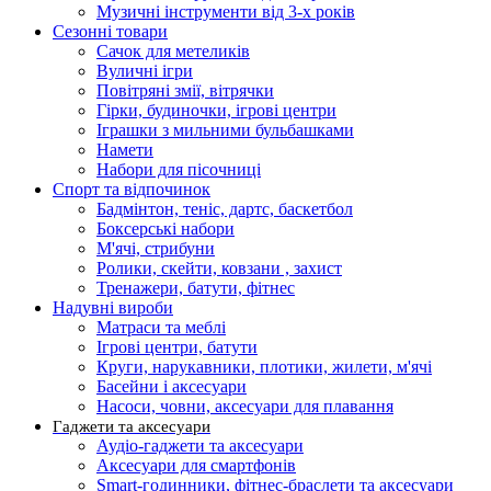
Музичні інструменти від 3-х років
Сезонні товари
Сачок для метеликів
Вуличні ігри
Повітряні змії, вітрячки
Гірки, будиночки, ігрові центри
Іграшки з мильними бульбашками
Намети
Набори для пісочниці
Спорт та відпочинок
Бадмінтон, теніс, дартс, баскетбол
Боксерські набори
М'ячі, стрибуни
Ролики, скейти, ковзани , захист
Тренажери, батути, фітнес
Надувні вироби
Матраси та меблі
Ігрові центри, батути
Круги, нарукавники, плотики, жилети, м'ячі
Басейни і аксесуари
Насоси, човни, аксесуари для плавання
Гаджети та аксесуари
Аудіо-гаджети та аксесуари
Аксесуари для смартфонів
Smart-годинники, фітнес-браслети та аксесуари