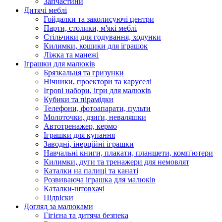
Запчастини
Дитячі меблі
Гойдалки та заколисуючі центри
Парти, столики, м'які меблі
Стільчики для годування, ходунки
Килимки, кошики для іграшок
Ліжка та манежі
Іграшки для малюків
Брязкальця та гризунки
Нічники, проектори та каруселі
Ігрові набори, ігри для малюків
Кубики та пірамідки
Телефони, фотоапарати, пульти
Молоточки, дзиґи, неваляшки
Автотренажер, кермо
Іграшки для купання
Заводні, інерційні іграшки
Навчальні книги, плакати, планшети, комп'ютери
Килимки, дуги та тренажери для немовлят
Каталки на палиці та канаті
Розвиваюча іграшка для малюків
Каталки-штовхачі
Підвіски
Догляд за малюками
Гігієна та дитяча безпека