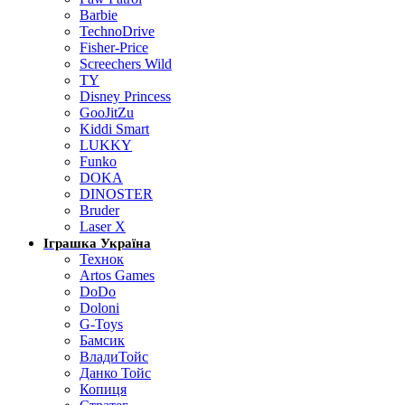
Barbie
TechnoDrive
Fisher-Price
Screechers Wild
TY
Disney Princess
GooJitZu
Kiddi Smart
LUKKY
Funko
DOKA
DINOSTER
Bruder
Laser X
Іграшка Україна
Технок
Artos Games
DoDo
Doloni
G-Toys
Бамсик
ВладиТойс
Данко Тойс
Копиця